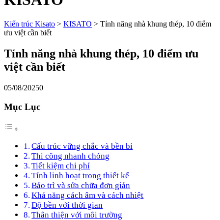
Kiến trúc Kisato
>
KISATO
>
Tính năng nhà khung thép, 10 điểm
ưu việt cần biết
Tính năng nhà khung thép, 10 điểm ưu
việt cần biết
05/08/2025
0
Mục Lục
Cấu trúc vững chắc và bền bỉ
Thi công nhanh chóng
Tiết kiệm chi phí
Tính linh hoạt trong thiết kế
Bảo trì và sửa chữa đơn giản
Khả năng cách âm và cách nhiệt
Độ bền với thời gian
Thân thiện với môi trường