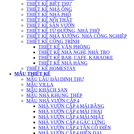
THIẾT KẾ BIỆT THỰ
THIẾT KẾ NHÀ ỐNG
THIẾT KẾ NHÀ PHỐ
THIẾT KẾ NỘI THẤT
THIẾT KẾ SÂN VƯỜN
THIẾT KẾ TỪ ĐƯỜNG, NHÀ THỜ
THIẾT KẾ NHÀ XƯỞNG, NHÀ CÔNG NGHIỆP
THIẾT KẾ CÔNG TRÌNH
THIẾT KẾ VĂN PHÒNG
THIẾT KẾ NHÀ NGHỈ, NHÀ TRỌ
THIẾT KẾ BAR, CAFE, KARAOKE
THIẾT KẾ NHÀ HÀNG
THIẾT KẾ HOMESTAY
MẪU THIẾT KẾ
MẪU LÂU ĐÀI DINH THỰ
MẪU VILLA
MẪU KHÁCH SẠN
MẪU NHÀ KHUNG THÉP
MẪU NHÀ VƯỜN CẤP 4
NHÀ VƯỜN CẤP 4 MÁI BẰNG
NHÀ VƯỜN CẤP 4 MÁI THÁI
NHÀ VƯỜN CẤP 4 MÁI NHẬT
NHÀ VƯỜN CẤP 4 GÁC LỬNG
NHÀ VƯỜN CẤP 4 TÂN CỔ ĐIỂN
NHÀ VƯỜN CẤP 4 HIỆN ĐẠI