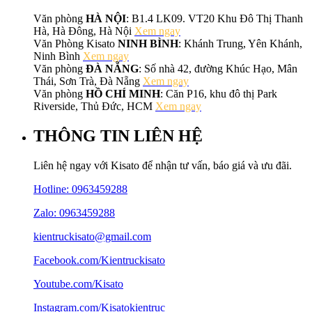
Văn phòng
HÀ NỘI
: B1.4 LK09. VT20 Khu Đô Thị Thanh
Hà, Hà Đông, Hà Nội
Xem ngay
Văn Phòng Kisato
NINH BÌNH
: Khánh Trung, Yên Khánh,
Ninh Bình
Xem ngay
Văn phòng
ĐÀ NẴNG
: Số nhà 42, đường Khúc Hạo, Mân
Thái, Sơn Trà, Đà Nẵng
Xem ngay
Văn phòng
HỒ CHÍ MINH
: Căn P16, khu đô thị Park
Riverside, Thủ Đức, HCM
Xem ngay
THÔNG TIN LIÊN HỆ
Liên hệ ngay với Kisato để nhận tư vấn, báo giá và ưu đãi.
Hotline:
0963459288
Zalo: 0963459288
kientruckisato@gmail.com
Facebook.com/Kientruckisato
Youtube.com/Kisato
Instagram.com/Kisatokientruc