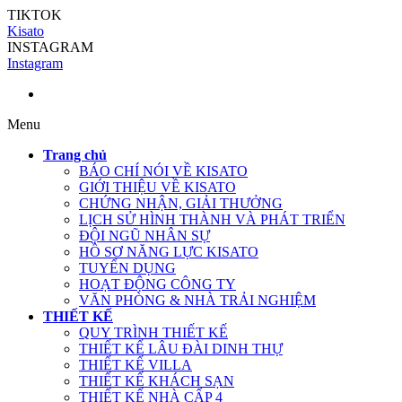
TIKTOK
Kisato
INSTAGRAM
Instagram
Menu
Trang chủ
BÁO CHÍ NÓI VỀ KISATO
GIỚI THIỆU VỀ KISATO
CHỨNG NHẬN, GIẢI THƯỞNG
LỊCH SỬ HÌNH THÀNH VÀ PHÁT TRIỂN
ĐỘI NGŨ NHÂN SỰ
HỒ SƠ NĂNG LỰC KISATO
TUYỂN DỤNG
HOẠT ĐỘNG CÔNG TY
VĂN PHÒNG & NHÀ TRẢI NGHIỆM
THIẾT KẾ
QUY TRÌNH THIẾT KẾ
THIẾT KẾ LÂU ĐÀI DINH THỰ
THIẾT KẾ VILLA
THIẾT KẾ KHÁCH SẠN
THIẾT KẾ NHÀ CẤP 4