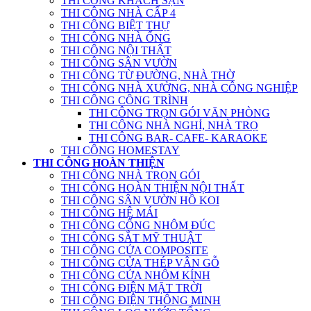
THI CÔNG KHÁCH SẠN
THI CÔNG NHÀ CẤP 4
THI CÔNG BIỆT THỰ
THI CÔNG NHÀ ỐNG
THI CÔNG NỘI THẤT
THI CÔNG SÂN VƯỜN
THI CÔNG TỪ ĐƯỜNG, NHÀ THỜ
THI CÔNG NHÀ XƯỞNG, NHÀ CÔNG NGHIỆP
THI CÔNG CÔNG TRÌNH
THI CÔNG TRỌN GÓI VĂN PHÒNG
THI CÔNG NHÀ NGHỈ, NHÀ TRỌ
THI CÔNG BAR- CAFE- KARAOKE
THI CÔNG HOMESTAY
THI CÔNG HOÀN THIỆN
THI CÔNG NHÀ TRỌN GÓI
THI CÔNG HOÀN THIỆN NỘI THẤT
THI CÔNG SÂN VƯỜN HỒ KOI
THI CÔNG HỆ MÁI
THI CÔNG CỔNG NHÔM ĐÚC
THI CÔNG SẮT MỸ THUẬT
THI CÔNG CỬA COMPOSITE
THI CÔNG CỬA THÉP VÂN GỖ
THI CÔNG CỬA NHÔM KÍNH
THI CÔNG ĐIỆN MẶT TRỜI
THI CÔNG ĐIỆN THÔNG MINH