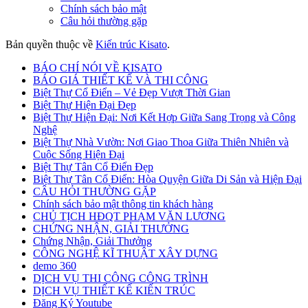
Chính sách bảo mật
Câu hỏi thường gặp
Bản quyền thuộc về
Kiến trúc Kisato
.
BÁO CHÍ NÓI VỀ KISATO
BÁO GIÁ THIẾT KẾ VÀ THI CÔNG
Biệt Thự Cổ Điển – Vẻ Đẹp Vượt Thời Gian
Biệt Thự Hiện Đại Đẹp
Biệt Thự Hiện Đại: Nơi Kết Hợp Giữa Sang Trọng và Công
Nghệ
Biệt Thự Nhà Vườn: Nơi Giao Thoa Giữa Thiên Nhiên và
Cuộc Sống Hiện Đại
Biệt Thự Tân Cổ Điển Đẹp
Biệt Thự Tân Cổ Điển: Hòa Quyện Giữa Di Sản và Hiện Đại
CÂU HỎI THƯỜNG GẶP
Chính sách bảo mật thông tin khách hàng
CHỦ TỊCH HĐQT PHẠM VĂN LƯƠNG
CHỨNG NHẬN, GIẢI THƯỞNG
Chứng Nhận, Giải Thưởng
CÔNG NGHỆ KĨ THUẬT XÂY DỰNG
demo 360
DỊCH VỤ THI CÔNG CÔNG TRÌNH
DỊCH VỤ THIẾT KẾ KIẾN TRÚC
Đăng Ký Youtube