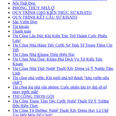
Nội Thất Đẹp
PHONG THỦY NHÀ Ở
QUY TRÌNH CHO KIẾN TRÚC SƯ KISATO
QUY TRÌNH KẾT CẤU SƯ KISATO
Sân Vườn Đẹp
Tài khoản
Thanh toán
Thi Công Lâu Đài: Khi Kiến Trúc Trở Thành Cuộc Phiêu
Lưu!
Thi Công Nhà Hàng Tiệc Cưới: Sự Tinh Tế Trong Từng Chi
Tiết
Thi Công Nhà Khung Thép Hiện Đại
Thi Công Nhà Ống: Khám Phá Dịch Vụ Từ Kiến Trúc
Kisato
Thi Công Nhà Thờ: Nghệ Thuật Xây Dựng và Ý Nghĩa Tâm
Linh
Thi công nhà vườn: Khi ngôi nhà trở thành “khu vườn siêu
chất”!
Thi công tòa nhà văn phòng: Cuộc phiêu lưu kỳ thú sờ sờ
ngay trước mắt!
THI CÔNG TRỌN GÓI
Thi Công Trung Tâm Tiệc Cưới: Nghệ Thuật Từ Ý Tưởng
Đến Hiện Thực
Thi Công Từ Đường: Nghệ Thuật Xây Dựng Hay Là Chế
Tạo Một Món Đồ Chơi?