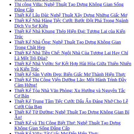
Thi công Villa: Nghệ Thuật Tạo Dựng Không Gian Sống
Đẳng Cấp
Thiết Kế Lâu Đài: Nghệ Thuật Xây Dựng Những Giấc Mơ
Thiết Kế Nhà Hàng Tiệc Cưới: Bước Đột Phá Trong Ngành
Dịch Vụ Sự Kiện
Thiết Kế Nhà Khung Thép Hiện Đại: Tương Lai của Kiến
Trúc
Thiết Kế Nhà Ống: Nghệ Thuật Tạo Dựng Không Gian
Trong Chật Hẹp
Thiết Kế Nhà Tiền Chế: Ngôi Nhà Của Tương Lai Hay Chỉ
Là Một Trò Đùa?
Thiết Kế Nhà Vườn: Sự Kết Hợp Hài Hòa Giữa Thiên Nhiên
và Kiến Trúc
Thiết Kế Sân Vườn Đẹp: Biến Giấc Mơ Thành Hiện Thực
Thiết Kế Thi Công Viện Dưỡng Lão: Một Hành Trình Đầy
Cảm Hứng!
Thiết Kế Tòa Nhà Văn Phòng: Xu Hướng và Nguyên Tắc
Cơ Bản
Thiết Kế Trung Tâm Tiệc Cưới: Dấu Ấn Đáng Nhớ Cho Lễ
Cưới Của Bạn
Thiết Kế Từ Đường: Nghệ Thuật Tạo Dựng Không Gian Bí
Ẩn!
Thiết Kế và Thi Công Biệt Thự: Nghệ Thuật Tạo Dựng
Không Gian Sống Đẳng Cấp
Thiết Kế Villa: Từ Giấc Mơ Đến Hiện Thực