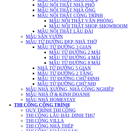
MẪU NỘI THẤT NHÀ PHỐ
MẪU NỘI THẤT NHÀ ỐNG
MẪU NỘI THẤT CÔNG TRÌNH
MẪU NỘI THẤT VĂN PHÒNG
MẪU NỘI THẤT SHOP, SHOWROOM
MẪU NỘI THẤT LÂU ĐÀI
MẪU SÂN VƯỜN
MẪU TỪ ĐƯỜNG ĐẸP, NHÀ THỜ
MẪU TỪ ĐƯỜNG 3 GIAN
MẪU TỪ ĐƯỜNG 2 MÁI
MẪU TỪ ĐƯỜNG 4 MÁI
MẪU TỪ ĐƯỜNG 8 MÁI
NHÀ TỪ ĐƯỜNG 5 GIAN
MẪU TỪ ĐƯỜNG 2 TẦNG
MẪU TỪ ĐƯỜNG CHỮ ĐINH
MẪU TỪ ĐƯỜNG CHỮ NHỊ
MẪU NHÀ XƯỞNG, NHÀ CÔNG NGHIỆP
MẪU NHÀ Ở & KINH DOANH
MẪU NHÀ HOMESTAY
THI CÔNG CÔNG TRÌNH
QUY TRÌNH THI CÔNG
THI CÔNG LÂU ĐÀI, DINH THỰ
THI CÔNG VILLA
THI CÔNG NHÀ THÉP