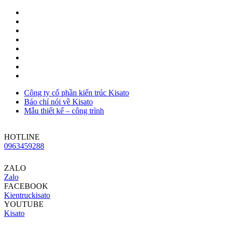
Công ty cổ phần kiến trúc Kisato
Báo chí nói về Kisato
Mẫu thiết kế – công trình
HOTLINE
0963459288
ZALO
Zalo
FACEBOOK
Kientruckisato
YOUTUBE
Kisato