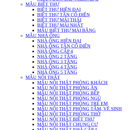
MẪU BIỆT THỰ
BIỆT THỰ HIỆN ĐẠI
BIỆT THỰ TÂN CỔ ĐIỂN
BIỆT THỰ MÁI THÁI
BIỆT THỰ MÁI NHẬT
MẪU BIỆT THỰ MÁI BẰNG
MẪU NHÀ ỐNG
NHÀ ỐNG HIỆN ĐẠI
NHÀ ỐNG TÂN CỔ ĐIỂN
NHÀ ỐNG CẤP 4
NHÀ ỐNG 2 TẦNG
NHÀ ỐNG 3 TẦNG
NHÀ ỐNG 4 TẦNG
NHÀ ỐNG 5 TẦNG
MẪU NỘI THẤT
MẪU NỘI THẤT PHÒNG KHÁCH
MẪU NỘI THẤT PHÒNG ĂN
MẪU NỘI THẤT PHÒNG BẾP
MẪU NỘI THẤT PHÒNG NGỦ
MẪU NỘI THẤT PHÒNG TRẺ EM
MẪU NỘI THẤT PHÒNG TẮM, VỆ SINH
MẪU NỘI THẤT PHÒNG THỜ
MẪU NỘI THẤT BIỆT THỰ
MẪU NỘI THẤT CHUNG CƯ
MẪU NỘI THẤT NHÀ CẤP 4