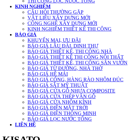
THI CÔNG LỌC NƯỚC TỔNG
KINH NGHIỆM
CÂU HỎI THƯỜNG GẶP
VẬT LIỆU XÂY DỰNG MỚI
CÔNG NGHỆ XÂY DỰNG MỚI
KINH NGHIỆM THIẾT KẾ THI CÔNG
BÁO GIÁ
KHUYẾN MẠI, ƯU ĐÃI
BÁO GIÁ LÂU ĐÀI, DINH THỰ
BÁO GIÁ THIẾT KẾ, THI CÔNG NHÀ
BÁO GIÁ THIẾT KẾ THI CÔNG NỘI THẤT
BÁO GIÁ THIẾT KẾ, THI CÔNG SÂN VƯỜN
BÁO GIÁ TỪ ĐƯỜNG, NHÀ THỜ
BÁO GIÁ HỆ MÁI
BÁO GIÁ CỔNG, HÀNG RÀO NHÔM ĐÚC
BÁO GIÁ SẮT MỸ THUẬT
BÁO GIÁ CỬA GỖ NHỰA COMPOSITE
BÁO GIÁ CỬA THÉP VÂN GỖ
BÁO GIÁ CỬA NHÔM KÍNH
BÁO GIÁ ĐIỆN MẶT TRỜI
BÁO GIÁ ĐIỆN THÔNG MINH
BÁO GIÁ LỌC NƯỚC TỔNG
LIÊN HỆ
KISATO