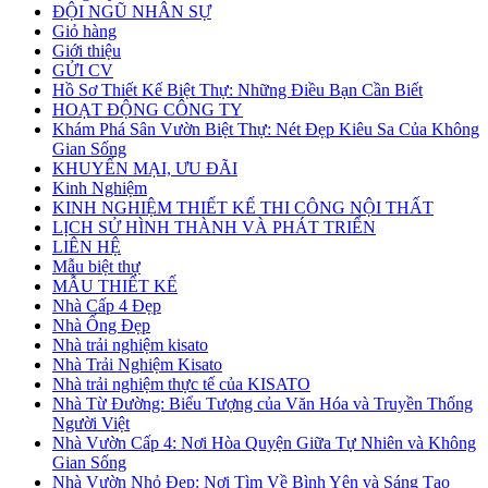
ĐỘI NGŨ NHÂN SỰ
Giỏ hàng
Giới thiệu
GỬI CV
Hồ Sơ Thiết Kế Biệt Thự: Những Điều Bạn Cần Biết
HOẠT ĐỘNG CÔNG TY
Khám Phá Sân Vườn Biệt Thự: Nét Đẹp Kiêu Sa Của Không
Gian Sống
KHUYẾN MẠI, ƯU ĐÃI
Kinh Nghiệm
KINH NGHIỆM THIẾT KẾ THI CÔNG NỘI THẤT
LỊCH SỬ HÌNH THÀNH VÀ PHÁT TRIỂN
LIÊN HỆ
Mẫu biệt thự
MẪU THIẾT KẾ
Nhà Cấp 4 Đẹp
Nhà Ống Đẹp
Nhà trải nghiệm kisato
Nhà Trải Nghiệm Kisato
Nhà trải nghiệm thực tế của KISATO
Nhà Từ Đường: Biểu Tượng của Văn Hóa và Truyền Thống
Người Việt
Nhà Vườn Cấp 4: Nơi Hòa Quyện Giữa Tự Nhiên và Không
Gian Sống
Nhà Vườn Nhỏ Đẹp: Nơi Tìm Về Bình Yên và Sáng Tạo