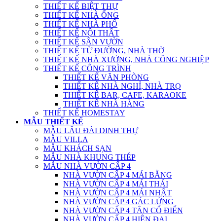
THIẾT KẾ BIỆT THỰ
THIẾT KẾ NHÀ ỐNG
THIẾT KẾ NHÀ PHỐ
THIẾT KẾ NỘI THẤT
THIẾT KẾ SÂN VƯỜN
THIẾT KẾ TỪ ĐƯỜNG, NHÀ THỜ
THIẾT KẾ NHÀ XƯỞNG, NHÀ CÔNG NGHIỆP
THIẾT KẾ CÔNG TRÌNH
THIẾT KẾ VĂN PHÒNG
THIẾT KẾ NHÀ NGHỈ, NHÀ TRỌ
THIẾT KẾ BAR, CAFE, KARAOKE
THIẾT KẾ NHÀ HÀNG
THIẾT KẾ HOMESTAY
MẪU THIẾT KẾ
MẪU LÂU ĐÀI DINH THỰ
MẪU VILLA
MẪU KHÁCH SẠN
MẪU NHÀ KHUNG THÉP
MẪU NHÀ VƯỜN CẤP 4
NHÀ VƯỜN CẤP 4 MÁI BẰNG
NHÀ VƯỜN CẤP 4 MÁI THÁI
NHÀ VƯỜN CẤP 4 MÁI NHẬT
NHÀ VƯỜN CẤP 4 GÁC LỬNG
NHÀ VƯỜN CẤP 4 TÂN CỔ ĐIỂN
NHÀ VƯỜN CẤP 4 HIỆN ĐẠI