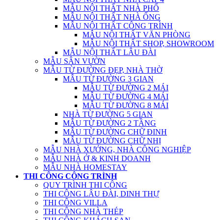
MẪU NỘI THẤT NHÀ PHỐ
MẪU NỘI THẤT NHÀ ỐNG
MẪU NỘI THẤT CÔNG TRÌNH
MẪU NỘI THẤT VĂN PHÒNG
MẪU NỘI THẤT SHOP, SHOWROOM
MẪU NỘI THẤT LÂU ĐÀI
MẪU SÂN VƯỜN
MẪU TỪ ĐƯỜNG ĐẸP, NHÀ THỜ
MẪU TỪ ĐƯỜNG 3 GIAN
MẪU TỪ ĐƯỜNG 2 MÁI
MẪU TỪ ĐƯỜNG 4 MÁI
MẪU TỪ ĐƯỜNG 8 MÁI
NHÀ TỪ ĐƯỜNG 5 GIAN
MẪU TỪ ĐƯỜNG 2 TẦNG
MẪU TỪ ĐƯỜNG CHỮ ĐINH
MẪU TỪ ĐƯỜNG CHỮ NHỊ
MẪU NHÀ XƯỞNG, NHÀ CÔNG NGHIỆP
MẪU NHÀ Ở & KINH DOANH
MẪU NHÀ HOMESTAY
THI CÔNG CÔNG TRÌNH
QUY TRÌNH THI CÔNG
THI CÔNG LÂU ĐÀI, DINH THỰ
THI CÔNG VILLA
THI CÔNG NHÀ THÉP