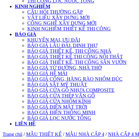
THI CÔNG LỌC NƯỚC TỔNG
KINH NGHIỆM
CÂU HỎI THƯỜNG GẶP
VẬT LIỆU XÂY DỰNG MỚI
CÔNG NGHỆ XÂY DỰNG MỚI
KINH NGHIỆM THIẾT KẾ THI CÔNG
BÁO GIÁ
KHUYẾN MẠI, ƯU ĐÃI
BÁO GIÁ LÂU ĐÀI, DINH THỰ
BÁO GIÁ THIẾT KẾ, THI CÔNG NHÀ
BÁO GIÁ THIẾT KẾ THI CÔNG NỘI THẤT
BÁO GIÁ THIẾT KẾ, THI CÔNG SÂN VƯỜN
BÁO GIÁ TỪ ĐƯỜNG, NHÀ THỜ
BÁO GIÁ HỆ MÁI
BÁO GIÁ CỔNG, HÀNG RÀO NHÔM ĐÚC
BÁO GIÁ SẮT MỸ THUẬT
BÁO GIÁ CỬA GỖ NHỰA COMPOSITE
BÁO GIÁ CỬA THÉP VÂN GỖ
BÁO GIÁ CỬA NHÔM KÍNH
BÁO GIÁ ĐIỆN MẶT TRỜI
BÁO GIÁ ĐIỆN THÔNG MINH
BÁO GIÁ LỌC NƯỚC TỔNG
LIÊN HỆ
Trang chủ
/
MẪU THIẾT KẾ
/
MẪU NHÀ CẤP 4
/
NHÀ CẤP 4 M