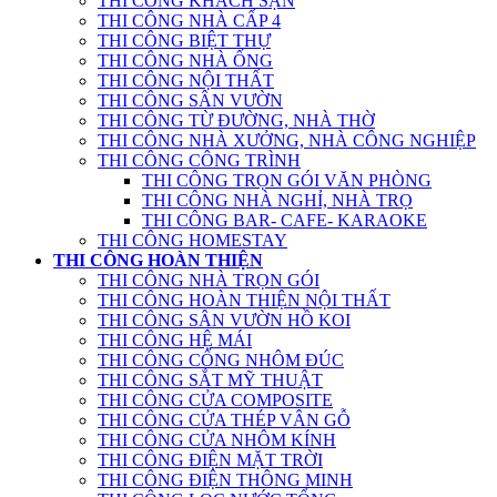
THI CÔNG KHÁCH SẠN
THI CÔNG NHÀ CẤP 4
THI CÔNG BIỆT THỰ
THI CÔNG NHÀ ỐNG
THI CÔNG NỘI THẤT
THI CÔNG SÂN VƯỜN
THI CÔNG TỪ ĐƯỜNG, NHÀ THỜ
THI CÔNG NHÀ XƯỞNG, NHÀ CÔNG NGHIỆP
THI CÔNG CÔNG TRÌNH
THI CÔNG TRỌN GÓI VĂN PHÒNG
THI CÔNG NHÀ NGHỈ, NHÀ TRỌ
THI CÔNG BAR- CAFE- KARAOKE
THI CÔNG HOMESTAY
THI CÔNG HOÀN THIỆN
THI CÔNG NHÀ TRỌN GÓI
THI CÔNG HOÀN THIỆN NỘI THẤT
THI CÔNG SÂN VƯỜN HỒ KOI
THI CÔNG HỆ MÁI
THI CÔNG CỔNG NHÔM ĐÚC
THI CÔNG SẮT MỸ THUẬT
THI CÔNG CỬA COMPOSITE
THI CÔNG CỬA THÉP VÂN GỖ
THI CÔNG CỬA NHÔM KÍNH
THI CÔNG ĐIỆN MẶT TRỜI
THI CÔNG ĐIỆN THÔNG MINH