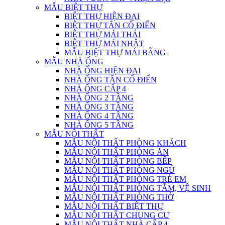
MẪU BIỆT THỰ
BIỆT THỰ HIỆN ĐẠI
BIỆT THỰ TÂN CỔ ĐIỂN
BIỆT THỰ MÁI THÁI
BIỆT THỰ MÁI NHẬT
MẪU BIỆT THỰ MÁI BẰNG
MẪU NHÀ ỐNG
NHÀ ỐNG HIỆN ĐẠI
NHÀ ỐNG TÂN CỔ ĐIỂN
NHÀ ỐNG CẤP 4
NHÀ ỐNG 2 TẦNG
NHÀ ỐNG 3 TẦNG
NHÀ ỐNG 4 TẦNG
NHÀ ỐNG 5 TẦNG
MẪU NỘI THẤT
MẪU NỘI THẤT PHÒNG KHÁCH
MẪU NỘI THẤT PHÒNG ĂN
MẪU NỘI THẤT PHÒNG BẾP
MẪU NỘI THẤT PHÒNG NGỦ
MẪU NỘI THẤT PHÒNG TRẺ EM
MẪU NỘI THẤT PHÒNG TẮM, VỆ SINH
MẪU NỘI THẤT PHÒNG THỜ
MẪU NỘI THẤT BIỆT THỰ
MẪU NỘI THẤT CHUNG CƯ
MẪU NỘI THẤT NHÀ CẤP 4