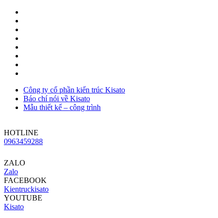
Công ty cổ phần kiến trúc Kisato
Báo chí nói về Kisato
Mẫu thiết kế – công trình
HOTLINE
0963459288
ZALO
Zalo
FACEBOOK
Kientruckisato
YOUTUBE
Kisato