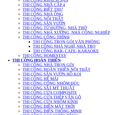
THI CÔNG KHÁCH SẠN
THI CÔNG NHÀ CẤP 4
THI CÔNG BIỆT THỰ
THI CÔNG NHÀ ỐNG
THI CÔNG NỘI THẤT
THI CÔNG SÂN VƯỜN
THI CÔNG TỪ ĐƯỜNG, NHÀ THỜ
THI CÔNG NHÀ XƯỞNG, NHÀ CÔNG NGHIỆP
THI CÔNG CÔNG TRÌNH
THI CÔNG TRỌN GÓI VĂN PHÒNG
THI CÔNG NHÀ NGHỈ, NHÀ TRỌ
THI CÔNG BAR- CAFE- KARAOKE
THI CÔNG HOMESTAY
THI CÔNG HOÀN THIỆN
THI CÔNG NHÀ TRỌN GÓI
THI CÔNG HOÀN THIỆN NỘI THẤT
THI CÔNG SÂN VƯỜN HỒ KOI
THI CÔNG HỆ MÁI
THI CÔNG CỔNG NHÔM ĐÚC
THI CÔNG SẮT MỸ THUẬT
THI CÔNG CỬA COMPOSITE
THI CÔNG CỬA THÉP VÂN GỖ
THI CÔNG CỬA NHÔM KÍNH
THI CÔNG ĐIỆN MẶT TRỜI
THI CÔNG ĐIỆN THÔNG MINH