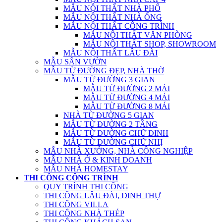
MẪU NỘI THẤT NHÀ PHỐ
MẪU NỘI THẤT NHÀ ỐNG
MẪU NỘI THẤT CÔNG TRÌNH
MẪU NỘI THẤT VĂN PHÒNG
MẪU NỘI THẤT SHOP, SHOWROOM
MẪU NỘI THẤT LÂU ĐÀI
MẪU SÂN VƯỜN
MẪU TỪ ĐƯỜNG ĐẸP, NHÀ THỜ
MẪU TỪ ĐƯỜNG 3 GIAN
MẪU TỪ ĐƯỜNG 2 MÁI
MẪU TỪ ĐƯỜNG 4 MÁI
MẪU TỪ ĐƯỜNG 8 MÁI
NHÀ TỪ ĐƯỜNG 5 GIAN
MẪU TỪ ĐƯỜNG 2 TẦNG
MẪU TỪ ĐƯỜNG CHỮ ĐINH
MẪU TỪ ĐƯỜNG CHỮ NHỊ
MẪU NHÀ XƯỞNG, NHÀ CÔNG NGHIỆP
MẪU NHÀ Ở & KINH DOANH
MẪU NHÀ HOMESTAY
THI CÔNG CÔNG TRÌNH
QUY TRÌNH THI CÔNG
THI CÔNG LÂU ĐÀI, DINH THỰ
THI CÔNG VILLA
THI CÔNG NHÀ THÉP