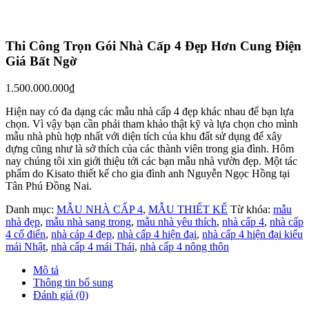
Video Khảo Sát Thi Công Trọn Gói Mẫu
Nhà Cấp 4
Nhận được yêu cầu của gia đình anh Hồng, Công ty KISATO đã cử
một đội khảo sát dày dặn kinh nghiệm và trang thiết bị hiện đại về
tại Tân Phú Đồng Nai để tiến hành khảo sát. Dưới đây là video quá
trình khảo sát mà chúng tôi đã thực hiện, mời các bạn cùng xem để
hiểu thêm quy trình thực hiện của chúng tôi.