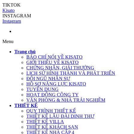
TIKTOK
Kisato
INSTAGRAM
Instagram
Menu
Trang chủ
BÁO CHÍ NÓI VỀ KISATO
GIỚI THIỆU VỀ KISATO
CHỨNG NHẬN, GIẢI THƯỞNG
LỊCH SỬ HÌNH THÀNH VÀ PHÁT TRIỂN
ĐỘI NGŨ NHÂN SỰ
HỒ SƠ NĂNG LỰC KISATO
TUYỂN DỤNG
HOẠT ĐỘNG CÔNG TY
VĂN PHÒNG & NHÀ TRẢI NGHIỆM
THIẾT KẾ
QUY TRÌNH THIẾT KẾ
THIẾT KẾ LÂU ĐÀI DINH THỰ
THIẾT KẾ VILLA
THIẾT KẾ KHÁCH SẠN
THIẾT KẾ NHÀ CẤP 4