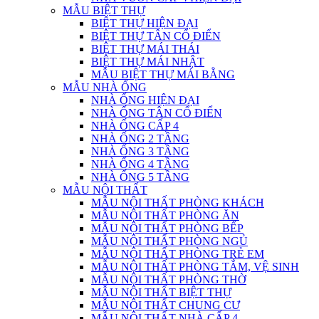
MẪU BIỆT THỰ
BIỆT THỰ HIỆN ĐẠI
BIỆT THỰ TÂN CỔ ĐIỂN
BIỆT THỰ MÁI THÁI
BIỆT THỰ MÁI NHẬT
MẪU BIỆT THỰ MÁI BẰNG
MẪU NHÀ ỐNG
NHÀ ỐNG HIỆN ĐẠI
NHÀ ỐNG TÂN CỔ ĐIỂN
NHÀ ỐNG CẤP 4
NHÀ ỐNG 2 TẦNG
NHÀ ỐNG 3 TẦNG
NHÀ ỐNG 4 TẦNG
NHÀ ỐNG 5 TẦNG
MẪU NỘI THẤT
MẪU NỘI THẤT PHÒNG KHÁCH
MẪU NỘI THẤT PHÒNG ĂN
MẪU NỘI THẤT PHÒNG BẾP
MẪU NỘI THẤT PHÒNG NGỦ
MẪU NỘI THẤT PHÒNG TRẺ EM
MẪU NỘI THẤT PHÒNG TẮM, VỆ SINH
MẪU NỘI THẤT PHÒNG THỜ
MẪU NỘI THẤT BIỆT THỰ
MẪU NỘI THẤT CHUNG CƯ
MẪU NỘI THẤT NHÀ CẤP 4