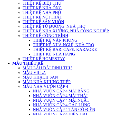
THIẾT KẾ BIỆT THỰ
THIẾT KẾ NHÀ ỐNG
THIẾT KẾ NHÀ PHỐ
THIẾT KẾ NỘI THẤT
THIẾT KẾ SÂN VƯỜN
THIẾT KẾ TỪ ĐƯỜNG, NHÀ THỜ
THIẾT KẾ NHÀ XƯỞNG, NHÀ CÔNG NGHIỆP
THIẾT KẾ CÔNG TRÌNH
THIẾT KẾ VĂN PHÒNG
THIẾT KẾ NHÀ NGHỈ, NHÀ TRỌ
THIẾT KẾ BAR, CAFE, KARAOKE
THIẾT KẾ NHÀ HÀNG
THIẾT KẾ HOMESTAY
MẪU THIẾT KẾ
MẪU LÂU ĐÀI DINH THỰ
MẪU VILLA
MẪU KHÁCH SẠN
MẪU NHÀ KHUNG THÉP
MẪU NHÀ VƯỜN CẤP 4
NHÀ VƯỜN CẤP 4 MÁI BẰNG
NHÀ VƯỜN CẤP 4 MÁI THÁI
NHÀ VƯỜN CẤP 4 MÁI NHẬT
NHÀ VƯỜN CẤP 4 GÁC LỬNG
NHÀ VƯỜN CẤP 4 TÂN CỔ ĐIỂN
NHÀ VƯỜN CẤP 4 HIỆN ĐẠI