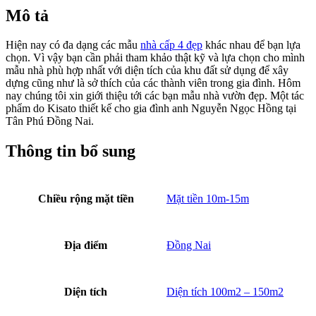
Phối Cảnh 3D Thi Công Trọn Gói Mẫu Nhà Cấp 4
Mái ấm thân thương chính là nền tảng phát triển của xã hội, là nơi
để “an cư lạc nghiệp” của mỗi gia đình.
Nhà cấp 4 mái Thái
đem
đến cho gia chủ một không gian sống rộng rãi, thoải mái và thoáng
đãng. Lối kiến trúc thiết kế đơn giản nhưng vẫn hiện lên nét đẹp
bình dị, tinh tế sẵn có. Không quá cầu kỳ trong đường nét thiết kế
nhưng vẫn đủ để phô trương nét nổi bật trong từng công trình. Mời
bạn đọc cùng tham khảo mẫu nhà cấp 4 đẹp dưới đây do Kisato
thiết kế nhé.