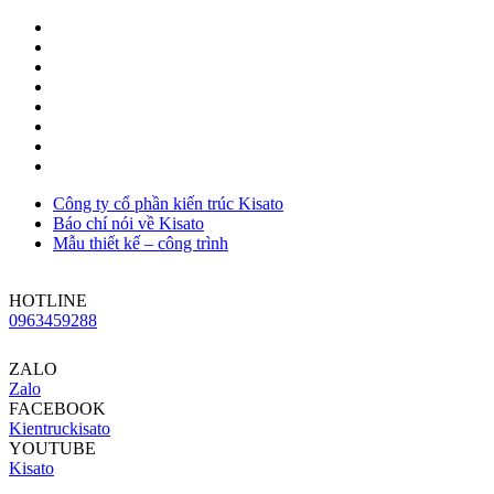
Công ty cổ phần kiến trúc Kisato
Báo chí nói về Kisato
Mẫu thiết kế – công trình
HOTLINE
0963459288
ZALO
Zalo
FACEBOOK
Kientruckisato
YOUTUBE
Kisato