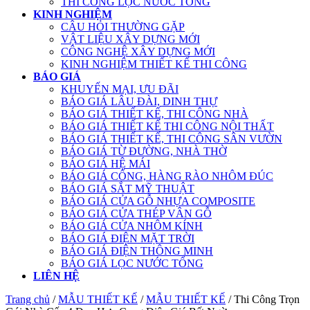
THI CÔNG LỌC NƯỚC TỔNG
KINH NGHIỆM
CÂU HỎI THƯỜNG GẶP
VẬT LIỆU XÂY DỰNG MỚI
CÔNG NGHỆ XÂY DỰNG MỚI
KINH NGHIỆM THIẾT KẾ THI CÔNG
BÁO GIÁ
KHUYẾN MẠI, ƯU ĐÃI
BÁO GIÁ LÂU ĐÀI, DINH THỰ
BÁO GIÁ THIẾT KẾ, THI CÔNG NHÀ
BÁO GIÁ THIẾT KẾ THI CÔNG NỘI THẤT
BÁO GIÁ THIẾT KẾ, THI CÔNG SÂN VƯỜN
BÁO GIÁ TỪ ĐƯỜNG, NHÀ THỜ
BÁO GIÁ HỆ MÁI
BÁO GIÁ CỔNG, HÀNG RÀO NHÔM ĐÚC
BÁO GIÁ SẮT MỸ THUẬT
BÁO GIÁ CỬA GỖ NHỰA COMPOSITE
BÁO GIÁ CỬA THÉP VÂN GỖ
BÁO GIÁ CỬA NHÔM KÍNH
BÁO GIÁ ĐIỆN MẶT TRỜI
BÁO GIÁ ĐIỆN THÔNG MINH
BÁO GIÁ LỌC NƯỚC TỔNG
LIÊN HỆ
Trang chủ
/
MẪU THIẾT KẾ
/
MẪU THIẾT KẾ
/ Thi Công Trọn