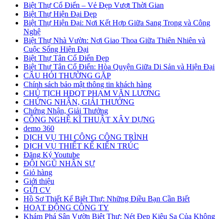
Biệt Thự Cổ Điển – Vẻ Đẹp Vượt Thời Gian
Biệt Thự Hiện Đại Đẹp
Biệt Thự Hiện Đại: Nơi Kết Hợp Giữa Sang Trọng và Công
Nghệ
Biệt Thự Nhà Vườn: Nơi Giao Thoa Giữa Thiên Nhiên và
Cuộc Sống Hiện Đại
Biệt Thự Tân Cổ Điển Đẹp
Biệt Thự Tân Cổ Điển: Hòa Quyện Giữa Di Sản và Hiện Đại
CÂU HỎI THƯỜNG GẶP
Chính sách bảo mật thông tin khách hàng
CHỦ TỊCH HĐQT PHẠM VĂN LƯƠNG
CHỨNG NHẬN, GIẢI THƯỞNG
Chứng Nhận, Giải Thưởng
CÔNG NGHỆ KĨ THUẬT XÂY DỰNG
demo 360
DỊCH VỤ THI CÔNG CÔNG TRÌNH
DỊCH VỤ THIẾT KẾ KIẾN TRÚC
Đăng Ký Youtube
ĐỘI NGŨ NHÂN SỰ
Giỏ hàng
Giới thiệu
GỬI CV
Hồ Sơ Thiết Kế Biệt Thự: Những Điều Bạn Cần Biết
HOẠT ĐỘNG CÔNG TY
Khám Phá Sân Vườn Biệt Thự: Nét Đẹp Kiêu Sa Của Không