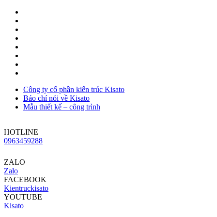
Công ty cổ phần kiến trúc Kisato
Báo chí nói về Kisato
Mẫu thiết kế – công trình
HOTLINE
0963459288
ZALO
Zalo
FACEBOOK
Kientruckisato
YOUTUBE
Kisato