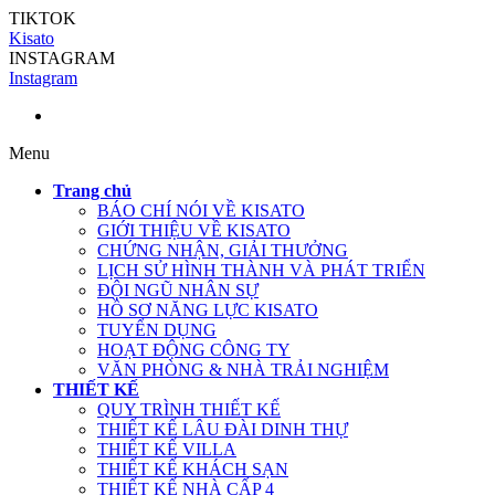
TIKTOK
Kisato
INSTAGRAM
Instagram
Menu
Trang chủ
BÁO CHÍ NÓI VỀ KISATO
GIỚI THIỆU VỀ KISATO
CHỨNG NHẬN, GIẢI THƯỞNG
LỊCH SỬ HÌNH THÀNH VÀ PHÁT TRIỂN
ĐỘI NGŨ NHÂN SỰ
HỒ SƠ NĂNG LỰC KISATO
TUYỂN DỤNG
HOẠT ĐỘNG CÔNG TY
VĂN PHÒNG & NHÀ TRẢI NGHIỆM
THIẾT KẾ
QUY TRÌNH THIẾT KẾ
THIẾT KẾ LÂU ĐÀI DINH THỰ
THIẾT KẾ VILLA
THIẾT KẾ KHÁCH SẠN
THIẾT KẾ NHÀ CẤP 4