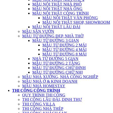
MẪU NỘI THẤT NHÀ PHỐ
MẪU NỘI THẤT NHÀ ỐNG
MẪU NỘI THẤT CÔNG TRÌNH
MẪU NỘI THẤT VĂN PHÒNG
MẪU NỘI THẤT SHOP, SHOWROOM
MẪU NỘI THẤT LÂU ĐÀI
MẪU SÂN VƯỜN
MẪU TỪ ĐƯỜNG ĐẸP, NHÀ THỜ
MẪU TỪ ĐƯỜNG 3 GIAN
MẪU TỪ ĐƯỜNG 2 MÁI
MẪU TỪ ĐƯỜNG 4 MÁI
MẪU TỪ ĐƯỜNG 8 MÁI
NHÀ TỪ ĐƯỜNG 5 GIAN
MẪU TỪ ĐƯỜNG 2 TẦNG
MẪU TỪ ĐƯỜNG CHỮ ĐINH
MẪU TỪ ĐƯỜNG CHỮ NHỊ
MẪU NHÀ XƯỞNG, NHÀ CÔNG NGHIỆP
MẪU NHÀ Ở & KINH DOANH
MẪU NHÀ HOMESTAY
THI CÔNG CÔNG TRÌNH
QUY TRÌNH THI CÔNG
THI CÔNG LÂU ĐÀI, DINH THỰ
THI CÔNG VILLA
THI CÔNG NHÀ THÉP