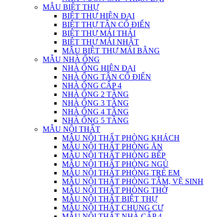
MẪU BIỆT THỰ
BIỆT THỰ HIỆN ĐẠI
BIỆT THỰ TÂN CỔ ĐIỂN
BIỆT THỰ MÁI THÁI
BIỆT THỰ MÁI NHẬT
MẪU BIỆT THỰ MÁI BẰNG
MẪU NHÀ ỐNG
NHÀ ỐNG HIỆN ĐẠI
NHÀ ỐNG TÂN CỔ ĐIỂN
NHÀ ỐNG CẤP 4
NHÀ ỐNG 2 TẦNG
NHÀ ỐNG 3 TẦNG
NHÀ ỐNG 4 TẦNG
NHÀ ỐNG 5 TẦNG
MẪU NỘI THẤT
MẪU NỘI THẤT PHÒNG KHÁCH
MẪU NỘI THẤT PHÒNG ĂN
MẪU NỘI THẤT PHÒNG BẾP
MẪU NỘI THẤT PHÒNG NGỦ
MẪU NỘI THẤT PHÒNG TRẺ EM
MẪU NỘI THẤT PHÒNG TẮM, VỆ SINH
MẪU NỘI THẤT PHÒNG THỜ
MẪU NỘI THẤT BIỆT THỰ
MẪU NỘI THẤT CHUNG CƯ
MẪU NỘI THẤT NHÀ CẤP 4