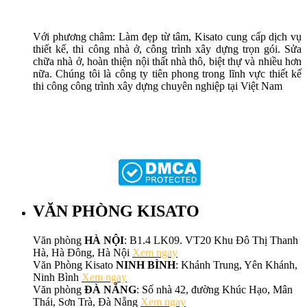
Với phương châm: Làm đẹp từ tâm, Kisato cung cấp dịch vụ
thiết kế, thi công nhà ở, công trình xây dựng trọn gói. Sửa
chữa nhà ở, hoàn thiện nội thất nhà thô, biệt thự và nhiều hơn
nữa. Chúng tôi là công ty tiên phong trong lĩnh vực thiết kế
thi công công trình xây dựng chuyên nghiệp tại Việt Nam
VĂN PHÒNG KISATO
Văn phòng
HÀ NỘI
: B1.4 LK09. VT20 Khu Đô Thị Thanh
Hà, Hà Đông, Hà Nội
Xem ngay
Văn Phòng Kisato
NINH BÌNH
: Khánh Trung, Yên Khánh,
Ninh Bình
Xem ngay
Văn phòng
ĐÀ NẴNG
: Số nhà 42, đường Khúc Hạo, Mân
Thái, Sơn Trà, Đà Nẵng
Xem ngay