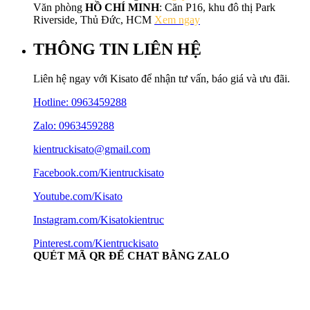
Văn phòng
HỒ CHÍ MINH
: Căn P16, khu đô thị Park
Riverside, Thủ Đức, HCM
Xem ngay
THÔNG TIN LIÊN HỆ
Liên hệ ngay với Kisato để nhận tư vấn, báo giá và ưu đãi.
Hotline:
0963459288
Zalo: 0963459288
kientruckisato@gmail.com
Facebook.com/Kientruckisato
Youtube.com/Kisato
Instagram.com/Kisatokientruc
Pinterest.com/Kientruckisato
QUÉT MÃ QR ĐỂ CHAT BẰNG ZALO