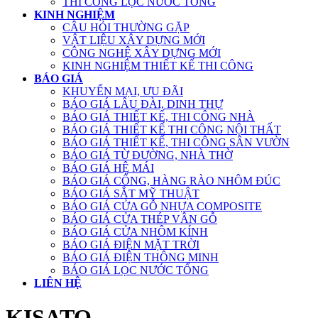
THI CÔNG LỌC NƯỚC TỔNG
KINH NGHIỆM
CÂU HỎI THƯỜNG GẶP
VẬT LIỆU XÂY DỰNG MỚI
CÔNG NGHỆ XÂY DỰNG MỚI
KINH NGHIỆM THIẾT KẾ THI CÔNG
BÁO GIÁ
KHUYẾN MẠI, ƯU ĐÃI
BÁO GIÁ LÂU ĐÀI, DINH THỰ
BÁO GIÁ THIẾT KẾ, THI CÔNG NHÀ
BÁO GIÁ THIẾT KẾ THI CÔNG NỘI THẤT
BÁO GIÁ THIẾT KẾ, THI CÔNG SÂN VƯỜN
BÁO GIÁ TỪ ĐƯỜNG, NHÀ THỜ
BÁO GIÁ HỆ MÁI
BÁO GIÁ CỔNG, HÀNG RÀO NHÔM ĐÚC
BÁO GIÁ SẮT MỸ THUẬT
BÁO GIÁ CỬA GỖ NHỰA COMPOSITE
BÁO GIÁ CỬA THÉP VÂN GỖ
BÁO GIÁ CỬA NHÔM KÍNH
BÁO GIÁ ĐIỆN MẶT TRỜI
BÁO GIÁ ĐIỆN THÔNG MINH
BÁO GIÁ LỌC NƯỚC TỔNG
LIÊN HỆ
KISATO