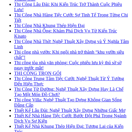
Thi Công Lâu Đài: Khi Kiến Trúc Trở Thành Cuộc Phiêu
Lưu!
Thi Công Nhà Hàng Tiệc Cưới: Sự Tinh Tế Trong Từng Chi
Tiết
Thi Công Nhà Khung Thép Hiện Đại
Thi Công Nhà Ống: Khám Phá Dịch Vụ Từ Kiến Trúc
Kisato
Thi Công Nhà Thờ: Nghệ Thuật Xây Dựng và Ý Nghĩa Tâm
Linh
Thi công nhà vườn: Khi ngôi nhà trở thành “khu vườn siêu
chất”!
Thi công tòa nhà văn phòng: Cuộc phiêu lưu kỳ thú sờ sờ
ngay trước mắt!
THI CÔNG TRỌN GÓI
Thi Công Trung Tâm Tiệc Cưới: Nghệ Thuật Từ Ý Tưởng
Đến Hiện Thực
Thi Công Từ Đường: Nghệ Thuật Xây Dựng Hay Là Chế
Tạo Một Món Đồ Chơi?
Thi công Villa: Nghệ Thuật Tạo Dựng Không Gian Sống
Đẳng Cấp
Thiết Kế Lâu Đài: Nghệ Thuật Xây Dựng Những Giấc Mơ
Thiết Kế Nhà Hàng Tiệc Cưới: Bước Đột Phá Trong Ngành
Dịch Vụ Sự Kiện
Thiết Kế Nhà Khung Thép Hiện Đại: Tương Lai của Kiến
Trúc