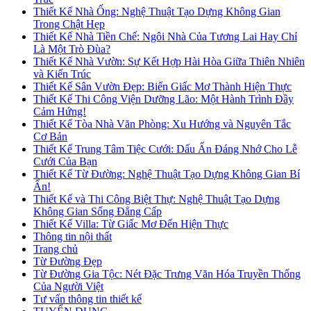
Thiết Kế Nhà Ống: Nghệ Thuật Tạo Dựng Không Gian
Trong Chật Hẹp
Thiết Kế Nhà Tiền Chế: Ngôi Nhà Của Tương Lai Hay Chỉ
Là Một Trò Đùa?
Thiết Kế Nhà Vườn: Sự Kết Hợp Hài Hòa Giữa Thiên Nhiên
và Kiến Trúc
Thiết Kế Sân Vườn Đẹp: Biến Giấc Mơ Thành Hiện Thực
Thiết Kế Thi Công Viện Dưỡng Lão: Một Hành Trình Đầy
Cảm Hứng!
Thiết Kế Tòa Nhà Văn Phòng: Xu Hướng và Nguyên Tắc
Cơ Bản
Thiết Kế Trung Tâm Tiệc Cưới: Dấu Ấn Đáng Nhớ Cho Lễ
Cưới Của Bạn
Thiết Kế Từ Đường: Nghệ Thuật Tạo Dựng Không Gian Bí
Ẩn!
Thiết Kế và Thi Công Biệt Thự: Nghệ Thuật Tạo Dựng
Không Gian Sống Đẳng Cấp
Thiết Kế Villa: Từ Giấc Mơ Đến Hiện Thực
Thông tin nội thất
Trang chủ
Từ Đường Đẹp
Từ Đường Gia Tộc: Nét Đặc Trưng Văn Hóa Truyền Thống
Của Người Việt
Tư vấn thông tin thiết kế