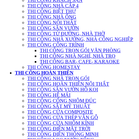
THI CÔNG KHÁCH SẠN
THI CÔNG NHÀ CẤP 4
THI CÔNG BIỆT THỰ
THI CÔNG NHÀ ỐNG
THI CÔNG NỘI THẤT
THI CÔNG SÂN VƯỜN
THI CÔNG TỪ ĐƯỜNG, NHÀ THỜ
THI CÔNG NHÀ XƯỞNG, NHÀ CÔNG NGHIỆP
THI CÔNG CÔNG TRÌNH
THI CÔNG TRỌN GÓI VĂN PHÒNG
THI CÔNG NHÀ NGHỈ, NHÀ TRỌ
THI CÔNG BAR- CAFE- KARAOKE
THI CÔNG HOMESTAY
THI CÔNG HOÀN THIỆN
THI CÔNG NHÀ TRỌN GÓI
THI CÔNG HOÀN THIỆN NỘI THẤT
THI CÔNG SÂN VƯỜN HỒ KOI
THI CÔNG HỆ MÁI
THI CÔNG CỔNG NHÔM ĐÚC
THI CÔNG SẮT MỸ THUẬT
THI CÔNG CỬA COMPOSITE
THI CÔNG CỬA THÉP VÂN GỖ
THI CÔNG CỬA NHÔM KÍNH
THI CÔNG ĐIỆN MẶT TRỜI
THI CÔNG ĐIỆN THÔNG MINH