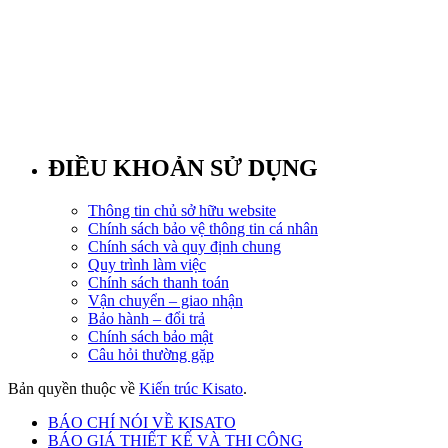
ĐIỀU KHOẢN SỬ DỤNG
Thông tin chủ sở hữu website
Chính sách bảo vệ thông tin cá nhân
Chính sách và quy định chung
Quy trình làm việc
Chính sách thanh toán
Vận chuyển – giao nhận
Bảo hành – đổi trả
Chính sách bảo mật
Câu hỏi thường gặp
Bản quyền thuộc về
Kiến trúc Kisato
.
BÁO CHÍ NÓI VỀ KISATO
BÁO GIÁ THIẾT KẾ VÀ THI CÔNG