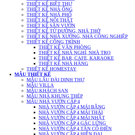
THIẾT KẾ BIỆT THỰ
THIẾT KẾ NHÀ ỐNG
THIẾT KẾ NHÀ PHỐ
THIẾT KẾ NỘI THẤT
THIẾT KẾ SÂN VƯỜN
THIẾT KẾ TỪ ĐƯỜNG, NHÀ THỜ
THIẾT KẾ NHÀ XƯỞNG, NHÀ CÔNG NGHIỆP
THIẾT KẾ CÔNG TRÌNH
THIẾT KẾ VĂN PHÒNG
THIẾT KẾ NHÀ NGHỈ, NHÀ TRỌ
THIẾT KẾ BAR, CAFE, KARAOKE
THIẾT KẾ NHÀ HÀNG
THIẾT KẾ HOMESTAY
MẪU THIẾT KẾ
MẪU LÂU ĐÀI DINH THỰ
MẪU VILLA
MẪU KHÁCH SẠN
MẪU NHÀ KHUNG THÉP
MẪU NHÀ VƯỜN CẤP 4
NHÀ VƯỜN CẤP 4 MÁI BẰNG
NHÀ VƯỜN CẤP 4 MÁI THÁI
NHÀ VƯỜN CẤP 4 MÁI NHẬT
NHÀ VƯỜN CẤP 4 GÁC LỬNG
NHÀ VƯỜN CẤP 4 TÂN CỔ ĐIỂN
NHÀ VƯỜN CẤP 4 HIỆN ĐẠI