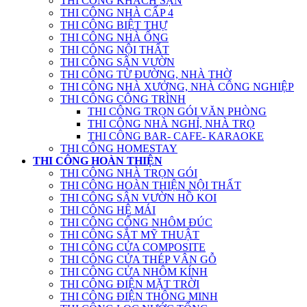
THI CÔNG KHÁCH SẠN
THI CÔNG NHÀ CẤP 4
THI CÔNG BIỆT THỰ
THI CÔNG NHÀ ỐNG
THI CÔNG NỘI THẤT
THI CÔNG SÂN VƯỜN
THI CÔNG TỪ ĐƯỜNG, NHÀ THỜ
THI CÔNG NHÀ XƯỞNG, NHÀ CÔNG NGHIỆP
THI CÔNG CÔNG TRÌNH
THI CÔNG TRỌN GÓI VĂN PHÒNG
THI CÔNG NHÀ NGHỈ, NHÀ TRỌ
THI CÔNG BAR- CAFE- KARAOKE
THI CÔNG HOMESTAY
THI CÔNG HOÀN THIỆN
THI CÔNG NHÀ TRỌN GÓI
THI CÔNG HOÀN THIỆN NỘI THẤT
THI CÔNG SÂN VƯỜN HỒ KOI
THI CÔNG HỆ MÁI
THI CÔNG CỔNG NHÔM ĐÚC
THI CÔNG SẮT MỸ THUẬT
THI CÔNG CỬA COMPOSITE
THI CÔNG CỬA THÉP VÂN GỖ
THI CÔNG CỬA NHÔM KÍNH
THI CÔNG ĐIỆN MẶT TRỜI
THI CÔNG ĐIỆN THÔNG MINH