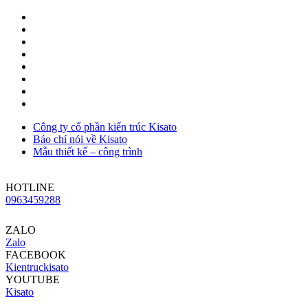
Công ty cổ phần kiến trúc Kisato
Báo chí nói về Kisato
Mẫu thiết kế – công trình
HOTLINE
0963459288
ZALO
Zalo
FACEBOOK
Kientruckisato
YOUTUBE
Kisato