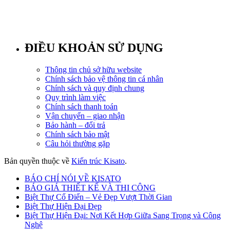
ĐIỀU KHOẢN SỬ DỤNG
Thông tin chủ sở hữu website
Chính sách bảo vệ thông tin cá nhân
Chính sách và quy định chung
Quy trình làm việc
Chính sách thanh toán
Vận chuyển – giao nhận
Bảo hành – đổi trả
Chính sách bảo mật
Câu hỏi thường gặp
Bản quyền thuộc về
Kiến trúc Kisato
.
BÁO CHÍ NÓI VỀ KISATO
BÁO GIÁ THIẾT KẾ VÀ THI CÔNG
Biệt Thự Cổ Điển – Vẻ Đẹp Vượt Thời Gian
Biệt Thự Hiện Đại Đẹp
Biệt Thự Hiện Đại: Nơi Kết Hợp Giữa Sang Trọng và Công
Nghệ