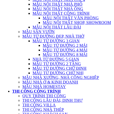
MẪU NỘI THẤT NHÀ PHỐ
MẪU NỘI THẤT NHÀ ỐNG
MẪU NỘI THẤT CÔNG TRÌNH
MẪU NỘI THẤT VĂN PHÒNG
MẪU NỘI THẤT SHOP, SHOWROOM
MẪU NỘI THẤT LÂU ĐÀI
MẪU SÂN VƯỜN
MẪU TỪ ĐƯỜNG ĐẸP, NHÀ THỜ
MẪU TỪ ĐƯỜNG 3 GIAN
MẪU TỪ ĐƯỜNG 2 MÁI
MẪU TỪ ĐƯỜNG 4 MÁI
MẪU TỪ ĐƯỜNG 8 MÁI
NHÀ TỪ ĐƯỜNG 5 GIAN
MẪU TỪ ĐƯỜNG 2 TẦNG
MẪU TỪ ĐƯỜNG CHỮ ĐINH
MẪU TỪ ĐƯỜNG CHỮ NHỊ
MẪU NHÀ XƯỞNG, NHÀ CÔNG NGHIỆP
MẪU NHÀ Ở & KINH DOANH
MẪU NHÀ HOMESTAY
THI CÔNG CÔNG TRÌNH
QUY TRÌNH THI CÔNG
THI CÔNG LÂU ĐÀI, DINH THỰ
THI CÔNG VILLA
THI CÔNG NHÀ THÉP