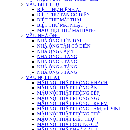
MẪU BIỆT THỰ
BIỆT THỰ HIỆN ĐẠI
BIỆT THỰ TÂN CỔ ĐIỂN
BIỆT THỰ MÁI THÁI
BIỆT THỰ MÁI NHẬT
MẪU BIỆT THỰ MÁI BẰNG
MẪU NHÀ ỐNG
NHÀ ỐNG HIỆN ĐẠI
NHÀ ỐNG TÂN CỔ ĐIỂN
NHÀ ỐNG CẤP 4
NHÀ ỐNG 2 TẦNG
NHÀ ỐNG 3 TẦNG
NHÀ ỐNG 4 TẦNG
NHÀ ỐNG 5 TẦNG
MẪU NỘI THẤT
MẪU NỘI THẤT PHÒNG KHÁCH
MẪU NỘI THẤT PHÒNG ĂN
MẪU NỘI THẤT PHÒNG BẾP
MẪU NỘI THẤT PHÒNG NGỦ
MẪU NỘI THẤT PHÒNG TRẺ EM
MẪU NỘI THẤT PHÒNG TẮM, VỆ SINH
MẪU NỘI THẤT PHÒNG THỜ
MẪU NỘI THẤT BIỆT THỰ
MẪU NỘI THẤT CHUNG CƯ
MẪU NỘI THẤT NHÀ CẤP 4