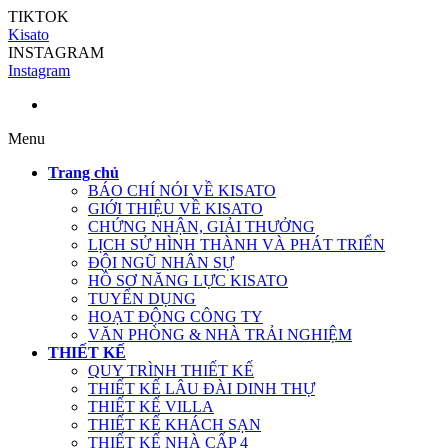
TIKTOK
Kisato
INSTAGRAM
Instagram
Menu
Trang chủ
BÁO CHÍ NÓI VỀ KISATO
GIỚI THIỆU VỀ KISATO
CHỨNG NHẬN, GIẢI THƯỞNG
LỊCH SỬ HÌNH THÀNH VÀ PHÁT TRIỂN
ĐỘI NGŨ NHÂN SỰ
HỒ SƠ NĂNG LỰC KISATO
TUYỂN DỤNG
HOẠT ĐỘNG CÔNG TY
VĂN PHÒNG & NHÀ TRẢI NGHIỆM
THIẾT KẾ
QUY TRÌNH THIẾT KẾ
THIẾT KẾ LÂU ĐÀI DINH THỰ
THIẾT KẾ VILLA
THIẾT KẾ KHÁCH SẠN
THIẾT KẾ NHÀ CẤP 4