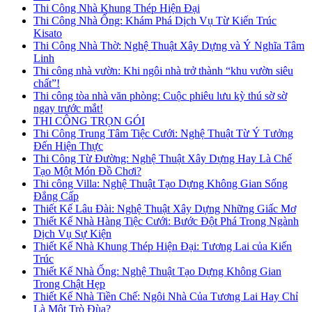
Thi Công Nhà Khung Thép Hiện Đại
Thi Công Nhà Ống: Khám Phá Dịch Vụ Từ Kiến Trúc
Kisato
Thi Công Nhà Thờ: Nghệ Thuật Xây Dựng và Ý Nghĩa Tâm
Linh
Thi công nhà vườn: Khi ngôi nhà trở thành “khu vườn siêu
chất”!
Thi công tòa nhà văn phòng: Cuộc phiêu lưu kỳ thú sờ sờ
ngay trước mắt!
THI CÔNG TRỌN GÓI
Thi Công Trung Tâm Tiệc Cưới: Nghệ Thuật Từ Ý Tưởng
Đến Hiện Thực
Thi Công Từ Đường: Nghệ Thuật Xây Dựng Hay Là Chế
Tạo Một Món Đồ Chơi?
Thi công Villa: Nghệ Thuật Tạo Dựng Không Gian Sống
Đẳng Cấp
Thiết Kế Lâu Đài: Nghệ Thuật Xây Dựng Những Giấc Mơ
Thiết Kế Nhà Hàng Tiệc Cưới: Bước Đột Phá Trong Ngành
Dịch Vụ Sự Kiện
Thiết Kế Nhà Khung Thép Hiện Đại: Tương Lai của Kiến
Trúc
Thiết Kế Nhà Ống: Nghệ Thuật Tạo Dựng Không Gian
Trong Chật Hẹp
Thiết Kế Nhà Tiền Chế: Ngôi Nhà Của Tương Lai Hay Chỉ
Là Một Trò Đùa?