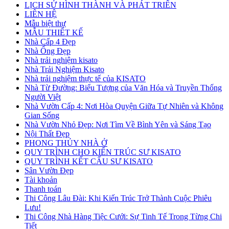
LỊCH SỬ HÌNH THÀNH VÀ PHÁT TRIỂN
LIÊN HỆ
Mẫu biệt thự
MẪU THIẾT KẾ
Nhà Cấp 4 Đẹp
Nhà Ống Đẹp
Nhà trải nghiệm kisato
Nhà Trải Nghiệm Kisato
Nhà trải nghiệm thực tế của KISATO
Nhà Từ Đường: Biểu Tượng của Văn Hóa và Truyền Thống
Người Việt
Nhà Vườn Cấp 4: Nơi Hòa Quyện Giữa Tự Nhiên và Không
Gian Sống
Nhà Vườn Nhỏ Đẹp: Nơi Tìm Về Bình Yên và Sáng Tạo
Nội Thất Đẹp
PHONG THỦY NHÀ Ở
QUY TRÌNH CHO KIẾN TRÚC SƯ KISATO
QUY TRÌNH KẾT CẤU SƯ KISATO
Sân Vườn Đẹp
Tài khoản
Thanh toán
Thi Công Lâu Đài: Khi Kiến Trúc Trở Thành Cuộc Phiêu
Lưu!
Thi Công Nhà Hàng Tiệc Cưới: Sự Tinh Tế Trong Từng Chi
Tiết