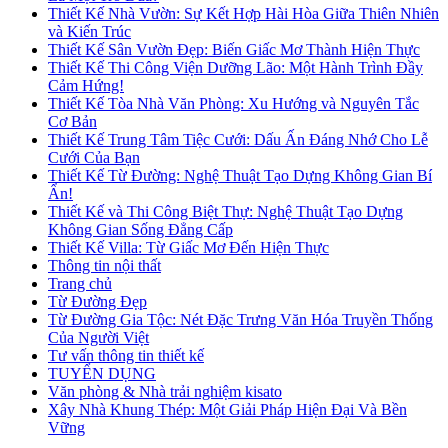
Thiết Kế Nhà Vườn: Sự Kết Hợp Hài Hòa Giữa Thiên Nhiên
và Kiến Trúc
Thiết Kế Sân Vườn Đẹp: Biến Giấc Mơ Thành Hiện Thực
Thiết Kế Thi Công Viện Dưỡng Lão: Một Hành Trình Đầy
Cảm Hứng!
Thiết Kế Tòa Nhà Văn Phòng: Xu Hướng và Nguyên Tắc
Cơ Bản
Thiết Kế Trung Tâm Tiệc Cưới: Dấu Ấn Đáng Nhớ Cho Lễ
Cưới Của Bạn
Thiết Kế Từ Đường: Nghệ Thuật Tạo Dựng Không Gian Bí
Ẩn!
Thiết Kế và Thi Công Biệt Thự: Nghệ Thuật Tạo Dựng
Không Gian Sống Đẳng Cấp
Thiết Kế Villa: Từ Giấc Mơ Đến Hiện Thực
Thông tin nội thất
Trang chủ
Từ Đường Đẹp
Từ Đường Gia Tộc: Nét Đặc Trưng Văn Hóa Truyền Thống
Của Người Việt
Tư vấn thông tin thiết kế
TUYỂN DỤNG
Văn phòng & Nhà trải nghiệm kisato
Xây Nhà Khung Thép: Một Giải Pháp Hiện Đại Và Bền
Vững