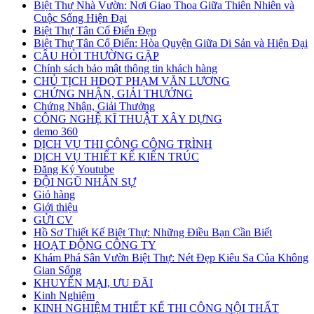
Biệt Thự Nhà Vườn: Nơi Giao Thoa Giữa Thiên Nhiên và
Cuộc Sống Hiện Đại
Biệt Thự Tân Cổ Điển Đẹp
Biệt Thự Tân Cổ Điển: Hòa Quyện Giữa Di Sản và Hiện Đại
CÂU HỎI THƯỜNG GẶP
Chính sách bảo mật thông tin khách hàng
CHỦ TỊCH HĐQT PHẠM VĂN LƯƠNG
CHỨNG NHẬN, GIẢI THƯỞNG
Chứng Nhận, Giải Thưởng
CÔNG NGHỆ KĨ THUẬT XÂY DỰNG
demo 360
DỊCH VỤ THI CÔNG CÔNG TRÌNH
DỊCH VỤ THIẾT KẾ KIẾN TRÚC
Đăng Ký Youtube
ĐỘI NGŨ NHÂN SỰ
Giỏ hàng
Giới thiệu
GỬI CV
Hồ Sơ Thiết Kế Biệt Thự: Những Điều Bạn Cần Biết
HOẠT ĐỘNG CÔNG TY
Khám Phá Sân Vườn Biệt Thự: Nét Đẹp Kiêu Sa Của Không
Gian Sống
KHUYẾN MẠI, ƯU ĐÃI
Kinh Nghiệm
KINH NGHIỆM THIẾT KẾ THI CÔNG NỘI THẤT