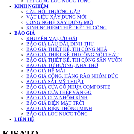
THI CÔNG LỌC NƯỚC TỔNG
KINH NGHIỆM
CÂU HỎI THƯỜNG GẶP
VẬT LIỆU XÂY DỰNG MỚI
CÔNG NGHỆ XÂY DỰNG MỚI
KINH NGHIỆM THIẾT KẾ THI CÔNG
BÁO GIÁ
KHUYẾN MẠI, ƯU ĐÃI
BÁO GIÁ LÂU ĐÀI, DINH THỰ
BÁO GIÁ THIẾT KẾ, THI CÔNG NHÀ
BÁO GIÁ THIẾT KẾ THI CÔNG NỘI THẤT
BÁO GIÁ THIẾT KẾ, THI CÔNG SÂN VƯỜN
BÁO GIÁ TỪ ĐƯỜNG, NHÀ THỜ
BÁO GIÁ HỆ MÁI
BÁO GIÁ CỔNG, HÀNG RÀO NHÔM ĐÚC
BÁO GIÁ SẮT MỸ THUẬT
BÁO GIÁ CỬA GỖ NHỰA COMPOSITE
BÁO GIÁ CỬA THÉP VÂN GỖ
BÁO GIÁ CỬA NHÔM KÍNH
BÁO GIÁ ĐIỆN MẶT TRỜI
BÁO GIÁ ĐIỆN THÔNG MINH
BÁO GIÁ LỌC NƯỚC TỔNG
LIÊN HỆ
KISATO