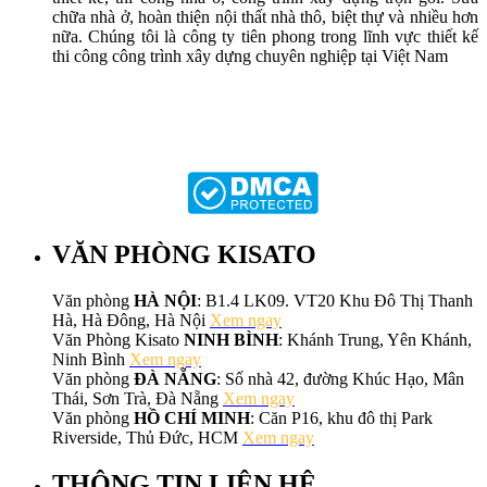
chữa nhà ở, hoàn thiện nội thất nhà thô, biệt thự và nhiều hơn
nữa. Chúng tôi là công ty tiên phong trong lĩnh vực thiết kế
thi công công trình xây dựng chuyên nghiệp tại Việt Nam
VĂN PHÒNG KISATO
Văn phòng
HÀ NỘI
: B1.4 LK09. VT20 Khu Đô Thị Thanh
Hà, Hà Đông, Hà Nội
Xem ngay
Văn Phòng Kisato
NINH BÌNH
: Khánh Trung, Yên Khánh,
Ninh Bình
Xem ngay
Văn phòng
ĐÀ NẴNG
: Số nhà 42, đường Khúc Hạo, Mân
Thái, Sơn Trà, Đà Nẵng
Xem ngay
Văn phòng
HỒ CHÍ MINH
: Căn P16, khu đô thị Park
Riverside, Thủ Đức, HCM
Xem ngay
THÔNG TIN LIÊN HỆ