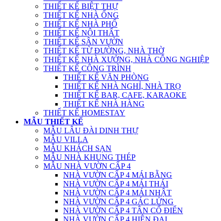
THIẾT KẾ BIỆT THỰ
THIẾT KẾ NHÀ ỐNG
THIẾT KẾ NHÀ PHỐ
THIẾT KẾ NỘI THẤT
THIẾT KẾ SÂN VƯỜN
THIẾT KẾ TỪ ĐƯỜNG, NHÀ THỜ
THIẾT KẾ NHÀ XƯỞNG, NHÀ CÔNG NGHIỆP
THIẾT KẾ CÔNG TRÌNH
THIẾT KẾ VĂN PHÒNG
THIẾT KẾ NHÀ NGHỈ, NHÀ TRỌ
THIẾT KẾ BAR, CAFE, KARAOKE
THIẾT KẾ NHÀ HÀNG
THIẾT KẾ HOMESTAY
MẪU THIẾT KẾ
MẪU LÂU ĐÀI DINH THỰ
MẪU VILLA
MẪU KHÁCH SẠN
MẪU NHÀ KHUNG THÉP
MẪU NHÀ VƯỜN CẤP 4
NHÀ VƯỜN CẤP 4 MÁI BẰNG
NHÀ VƯỜN CẤP 4 MÁI THÁI
NHÀ VƯỜN CẤP 4 MÁI NHẬT
NHÀ VƯỜN CẤP 4 GÁC LỬNG
NHÀ VƯỜN CẤP 4 TÂN CỔ ĐIỂN
NHÀ VƯỜN CẤP 4 HIỆN ĐẠI