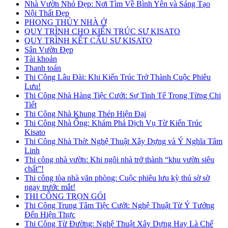
Nhà Vườn Nhỏ Đẹp: Nơi Tìm Về Bình Yên và Sáng Tạo
Nội Thất Đẹp
PHONG THỦY NHÀ Ở
QUY TRÌNH CHO KIẾN TRÚC SƯ KISATO
QUY TRÌNH KẾT CẤU SƯ KISATO
Sân Vườn Đẹp
Tài khoản
Thanh toán
Thi Công Lâu Đài: Khi Kiến Trúc Trở Thành Cuộc Phiêu
Lưu!
Thi Công Nhà Hàng Tiệc Cưới: Sự Tinh Tế Trong Từng Chi
Tiết
Thi Công Nhà Khung Thép Hiện Đại
Thi Công Nhà Ống: Khám Phá Dịch Vụ Từ Kiến Trúc
Kisato
Thi Công Nhà Thờ: Nghệ Thuật Xây Dựng và Ý Nghĩa Tâm
Linh
Thi công nhà vườn: Khi ngôi nhà trở thành “khu vườn siêu
chất”!
Thi công tòa nhà văn phòng: Cuộc phiêu lưu kỳ thú sờ sờ
ngay trước mắt!
THI CÔNG TRỌN GÓI
Thi Công Trung Tâm Tiệc Cưới: Nghệ Thuật Từ Ý Tưởng
Đến Hiện Thực
Thi Công Từ Đường: Nghệ Thuật Xây Dựng Hay Là Chế