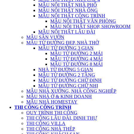
MẪU NỘI THẤT NHÀ PHỐ
MẪU NỘI THẤT NHÀ ỐNG
MẪU NỘI THẤT CÔNG TRÌNH
MẪU NỘI THẤT VĂN PHÒNG
MẪU NỘI THẤT SHOP, SHOWROOM
MẪU NỘI THẤT LÂU ĐÀI
MẪU SÂN VƯỜN
MẪU TỪ ĐƯỜNG ĐẸP, NHÀ THỜ
MẪU TỪ ĐƯỜNG 3 GIAN
MẪU TỪ ĐƯỜNG 2 MÁI
MẪU TỪ ĐƯỜNG 4 MÁI
MẪU TỪ ĐƯỜNG 8 MÁI
NHÀ TỪ ĐƯỜNG 5 GIAN
MẪU TỪ ĐƯỜNG 2 TẦNG
MẪU TỪ ĐƯỜNG CHỮ ĐINH
MẪU TỪ ĐƯỜNG CHỮ NHỊ
MẪU NHÀ XƯỞNG, NHÀ CÔNG NGHIỆP
MẪU NHÀ Ở & KINH DOANH
MẪU NHÀ HOMESTAY
THI CÔNG CÔNG TRÌNH
QUY TRÌNH THI CÔNG
THI CÔNG LÂU ĐÀI, DINH THỰ
THI CÔNG VILLA
THI CÔNG NHÀ THÉP