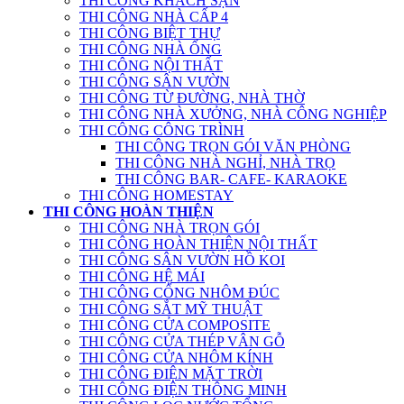
THI CÔNG KHÁCH SẠN
THI CÔNG NHÀ CẤP 4
THI CÔNG BIỆT THỰ
THI CÔNG NHÀ ỐNG
THI CÔNG NỘI THẤT
THI CÔNG SÂN VƯỜN
THI CÔNG TỪ ĐƯỜNG, NHÀ THỜ
THI CÔNG NHÀ XƯỞNG, NHÀ CÔNG NGHIỆP
THI CÔNG CÔNG TRÌNH
THI CÔNG TRỌN GÓI VĂN PHÒNG
THI CÔNG NHÀ NGHỈ, NHÀ TRỌ
THI CÔNG BAR- CAFE- KARAOKE
THI CÔNG HOMESTAY
THI CÔNG HOÀN THIỆN
THI CÔNG NHÀ TRỌN GÓI
THI CÔNG HOÀN THIỆN NỘI THẤT
THI CÔNG SÂN VƯỜN HỒ KOI
THI CÔNG HỆ MÁI
THI CÔNG CỔNG NHÔM ĐÚC
THI CÔNG SẮT MỸ THUẬT
THI CÔNG CỬA COMPOSITE
THI CÔNG CỬA THÉP VÂN GỖ
THI CÔNG CỬA NHÔM KÍNH
THI CÔNG ĐIỆN MẶT TRỜI
THI CÔNG ĐIỆN THÔNG MINH