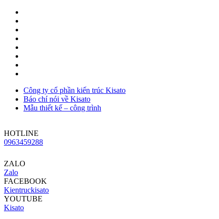
Công ty cổ phần kiến trúc Kisato
Báo chí nói về Kisato
Mẫu thiết kế – công trình
HOTLINE
0963459288
ZALO
Zalo
FACEBOOK
Kientruckisato
YOUTUBE
Kisato