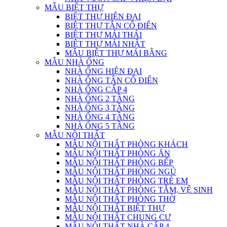
MẪU BIỆT THỰ
BIỆT THỰ HIỆN ĐẠI
BIỆT THỰ TÂN CỔ ĐIỂN
BIỆT THỰ MÁI THÁI
BIỆT THỰ MÁI NHẬT
MẪU BIỆT THỰ MÁI BẰNG
MẪU NHÀ ỐNG
NHÀ ỐNG HIỆN ĐẠI
NHÀ ỐNG TÂN CỔ ĐIỂN
NHÀ ỐNG CẤP 4
NHÀ ỐNG 2 TẦNG
NHÀ ỐNG 3 TẦNG
NHÀ ỐNG 4 TẦNG
NHÀ ỐNG 5 TẦNG
MẪU NỘI THẤT
MẪU NỘI THẤT PHÒNG KHÁCH
MẪU NỘI THẤT PHÒNG ĂN
MẪU NỘI THẤT PHÒNG BẾP
MẪU NỘI THẤT PHÒNG NGỦ
MẪU NỘI THẤT PHÒNG TRẺ EM
MẪU NỘI THẤT PHÒNG TẮM, VỆ SINH
MẪU NỘI THẤT PHÒNG THỜ
MẪU NỘI THẤT BIỆT THỰ
MẪU NỘI THẤT CHUNG CƯ
MẪU NỘI THẤT NHÀ CẤP 4