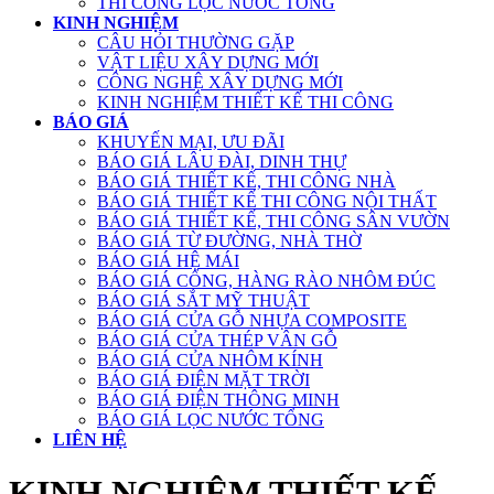
THI CÔNG LỌC NƯỚC TỔNG
KINH NGHIỆM
CÂU HỎI THƯỜNG GẶP
VẬT LIỆU XÂY DỰNG MỚI
CÔNG NGHỆ XÂY DỰNG MỚI
KINH NGHIỆM THIẾT KẾ THI CÔNG
BÁO GIÁ
KHUYẾN MẠI, ƯU ĐÃI
BÁO GIÁ LÂU ĐÀI, DINH THỰ
BÁO GIÁ THIẾT KẾ, THI CÔNG NHÀ
BÁO GIÁ THIẾT KẾ THI CÔNG NỘI THẤT
BÁO GIÁ THIẾT KẾ, THI CÔNG SÂN VƯỜN
BÁO GIÁ TỪ ĐƯỜNG, NHÀ THỜ
BÁO GIÁ HỆ MÁI
BÁO GIÁ CỔNG, HÀNG RÀO NHÔM ĐÚC
BÁO GIÁ SẮT MỸ THUẬT
BÁO GIÁ CỬA GỖ NHỰA COMPOSITE
BÁO GIÁ CỬA THÉP VÂN GỖ
BÁO GIÁ CỬA NHÔM KÍNH
BÁO GIÁ ĐIỆN MẶT TRỜI
BÁO GIÁ ĐIỆN THÔNG MINH
BÁO GIÁ LỌC NƯỚC TỔNG
LIÊN HỆ
KINH NGHIỆM THIẾT KẾ