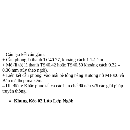
– Cấu tạo kết cấu gồm:
+ Cầu phong là thanh TC40.77, khoảng cách 1.1-1.2m
+ Mè (li tô) là thanh TS40.42 hoặc TS40.50 khoảng cách 0.32 –
0.36 mm (tùy theo ngói).
+ Liên kết cầu phong vào mái bê tông bằng Bulong nở M10x6 và
Bản mã thép mạ kẽm.
– Ưu điểm: Khắc phục tất cả các hạn chế đã nêu với các giải pháp
truyền thống.
Khung Kèo 02 Lớp Lợp Ngói: