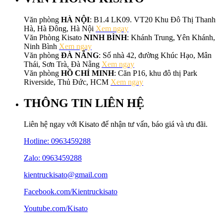
Văn phòng
HÀ NỘI
: B1.4 LK09. VT20 Khu Đô Thị Thanh
Hà, Hà Đông, Hà Nội
Xem ngay
Văn Phòng Kisato
NINH BÌNH
: Khánh Trung, Yên Khánh,
Ninh Bình
Xem ngay
Văn phòng
ĐÀ NẴNG
: Số nhà 42, đường Khúc Hạo, Mân
Thái, Sơn Trà, Đà Nẵng
Xem ngay
Văn phòng
HỒ CHÍ MINH
: Căn P16, khu đô thị Park
Riverside, Thủ Đức, HCM
Xem ngay
THÔNG TIN LIÊN HỆ
Liên hệ ngay với Kisato để nhận tư vấn, báo giá và ưu đãi.
Hotline:
0963459288
Zalo: 0963459288
kientruckisato@gmail.com
Facebook.com/Kientruckisato
Youtube.com/Kisato