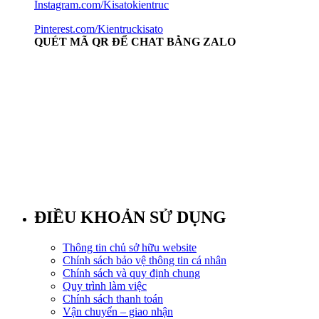
Instagram.com/Kisatokientruc
Pinterest.com/Kientruckisato
QUÉT MÃ QR ĐỂ CHAT BẰNG ZALO
ĐIỀU KHOẢN SỬ DỤNG
Thông tin chủ sở hữu website
Chính sách bảo vệ thông tin cá nhân
Chính sách và quy định chung
Quy trình làm việc
Chính sách thanh toán
Vận chuyển – giao nhận