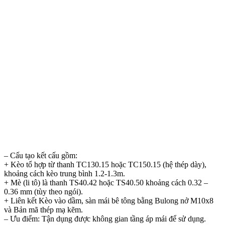
– Cấu tạo kết cấu gồm:
+ Kèo tổ hợp từ thanh TC130.15 hoặc TC150.15 (hệ thép dày),
khoảng cách kèo trung bình 1.2-1.3m.
+ Mè (li tô) là thanh TS40.42 hoặc TS40.50 khoảng cách 0.32 –
0.36 mm (tùy theo ngói).
+ Liên kết Kèo vào dầm, sàn mái bê tông bằng Bulong nở M10x8
và Bản mã thép mạ kẽm.
– Ưu điểm: Tận dụng được không gian tầng áp mái để sử dụng.