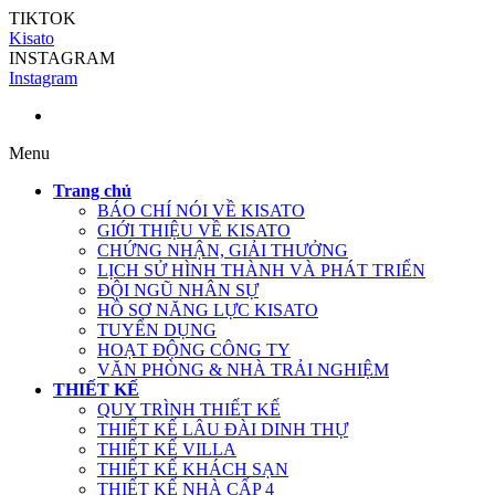
TIKTOK
Kisato
INSTAGRAM
Instagram
Menu
Trang chủ
BÁO CHÍ NÓI VỀ KISATO
GIỚI THIỆU VỀ KISATO
CHỨNG NHẬN, GIẢI THƯỞNG
LỊCH SỬ HÌNH THÀNH VÀ PHÁT TRIỂN
ĐỘI NGŨ NHÂN SỰ
HỒ SƠ NĂNG LỰC KISATO
TUYỂN DỤNG
HOẠT ĐỘNG CÔNG TY
VĂN PHÒNG & NHÀ TRẢI NGHIỆM
THIẾT KẾ
QUY TRÌNH THIẾT KẾ
THIẾT KẾ LÂU ĐÀI DINH THỰ
THIẾT KẾ VILLA
THIẾT KẾ KHÁCH SẠN
THIẾT KẾ NHÀ CẤP 4