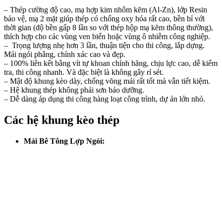
– Thép cường độ cao, mạ hợp kim nhôm kẽm (Al-Zn), lớp Resin
bảo vệ, mạ 2 mặt giúp thép có chống oxy hóa rất cao, bền bỉ với
thời gian (độ bền gấp 8 lần so với thép hộp mạ kẽm thông thường),
thích hợp cho các vùng ven biển hoặc vùng ô nhiễm công nghiệp.
– Trọng lượng nhẹ hơn 3 lần, thuận tiện cho thi công, lắp dựng.
Mái ngói phẳng, chính xác cao và đẹp.
– 100% liên kết bằng vít tự khoan chính hãng, chịu lực cao, dễ kiểm
tra, thi công nhanh. Và đặc biệt là không gây rỉ sét.
– Mật độ khung kèo dày, chống võng mái rất tốt mà vẫn tiết kiệm.
– Hệ khung thép không phải sơn bảo dưỡng.
– Dễ dàng áp dụng thi công hàng loạt công trình, dự án lớn nhỏ.
Các hệ khung kèo thép
Mái Bê Tông Lợp Ngói: