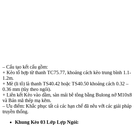
– Cấu tạo kết cấu gồm:
+ Kèo tổ hợp từ thanh TC75.77, khoảng cách kèo trung bình 1.1-
1.2m.
+ Mè (li tô) là thanh TS40.42 hoặc TS40.50 khoảng cách 0.32 –
0.36 mm (tùy theo ngói).
+ Liên kết Kèo vào dầm, sàn mái bê tông bằng Bulong nở M10x8
và Bản mã thép mạ kẽm.
– Ưu điểm: Khắc phục tất cả các hạn chế đã nêu với các giải pháp
truyền thống.
Khung Kèo 03 Lớp Lợp Ngói: