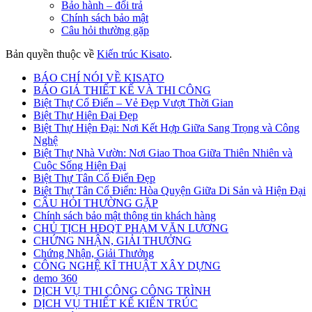
Bảo hành – đổi trả
Chính sách bảo mật
Câu hỏi thường gặp
Bản quyền thuộc về
Kiến trúc Kisato
.
BÁO CHÍ NÓI VỀ KISATO
BÁO GIÁ THIẾT KẾ VÀ THI CÔNG
Biệt Thự Cổ Điển – Vẻ Đẹp Vượt Thời Gian
Biệt Thự Hiện Đại Đẹp
Biệt Thự Hiện Đại: Nơi Kết Hợp Giữa Sang Trọng và Công
Nghệ
Biệt Thự Nhà Vườn: Nơi Giao Thoa Giữa Thiên Nhiên và
Cuộc Sống Hiện Đại
Biệt Thự Tân Cổ Điển Đẹp
Biệt Thự Tân Cổ Điển: Hòa Quyện Giữa Di Sản và Hiện Đại
CÂU HỎI THƯỜNG GẶP
Chính sách bảo mật thông tin khách hàng
CHỦ TỊCH HĐQT PHẠM VĂN LƯƠNG
CHỨNG NHẬN, GIẢI THƯỞNG
Chứng Nhận, Giải Thưởng
CÔNG NGHỆ KĨ THUẬT XÂY DỰNG
demo 360
DỊCH VỤ THI CÔNG CÔNG TRÌNH
DỊCH VỤ THIẾT KẾ KIẾN TRÚC