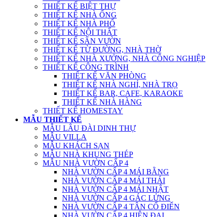
THIẾT KẾ BIỆT THỰ
THIẾT KẾ NHÀ ỐNG
THIẾT KẾ NHÀ PHỐ
THIẾT KẾ NỘI THẤT
THIẾT KẾ SÂN VƯỜN
THIẾT KẾ TỪ ĐƯỜNG, NHÀ THỜ
THIẾT KẾ NHÀ XƯỞNG, NHÀ CÔNG NGHIỆP
THIẾT KẾ CÔNG TRÌNH
THIẾT KẾ VĂN PHÒNG
THIẾT KẾ NHÀ NGHỈ, NHÀ TRỌ
THIẾT KẾ BAR, CAFE, KARAOKE
THIẾT KẾ NHÀ HÀNG
THIẾT KẾ HOMESTAY
MẪU THIẾT KẾ
MẪU LÂU ĐÀI DINH THỰ
MẪU VILLA
MẪU KHÁCH SẠN
MẪU NHÀ KHUNG THÉP
MẪU NHÀ VƯỜN CẤP 4
NHÀ VƯỜN CẤP 4 MÁI BẰNG
NHÀ VƯỜN CẤP 4 MÁI THÁI
NHÀ VƯỜN CẤP 4 MÁI NHẬT
NHÀ VƯỜN CẤP 4 GÁC LỬNG
NHÀ VƯỜN CẤP 4 TÂN CỔ ĐIỂN
NHÀ VƯỜN CẤP 4 HIỆN ĐẠI