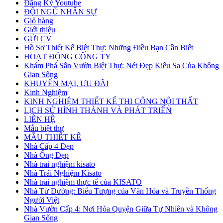
Đăng Ký Youtube
ĐỘI NGŨ NHÂN SỰ
Giỏ hàng
Giới thiệu
GỬI CV
Hồ Sơ Thiết Kế Biệt Thự: Những Điều Bạn Cần Biết
HOẠT ĐỘNG CÔNG TY
Khám Phá Sân Vườn Biệt Thự: Nét Đẹp Kiêu Sa Của Không
Gian Sống
KHUYẾN MẠI, ƯU ĐÃI
Kinh Nghiệm
KINH NGHIỆM THIẾT KẾ THI CÔNG NỘI THẤT
LỊCH SỬ HÌNH THÀNH VÀ PHÁT TRIỂN
LIÊN HỆ
Mẫu biệt thự
MẪU THIẾT KẾ
Nhà Cấp 4 Đẹp
Nhà Ống Đẹp
Nhà trải nghiệm kisato
Nhà Trải Nghiệm Kisato
Nhà trải nghiệm thực tế của KISATO
Nhà Từ Đường: Biểu Tượng của Văn Hóa và Truyền Thống
Người Việt
Nhà Vườn Cấp 4: Nơi Hòa Quyện Giữa Tự Nhiên và Không
Gian Sống