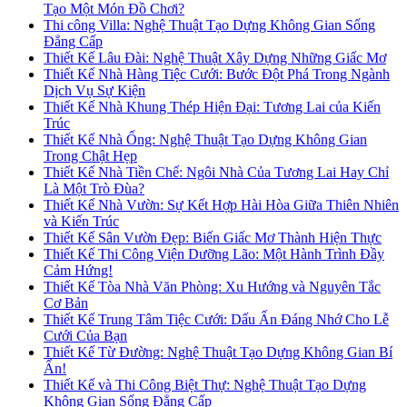
Tạo Một Món Đồ Chơi?
Thi công Villa: Nghệ Thuật Tạo Dựng Không Gian Sống
Đẳng Cấp
Thiết Kế Lâu Đài: Nghệ Thuật Xây Dựng Những Giấc Mơ
Thiết Kế Nhà Hàng Tiệc Cưới: Bước Đột Phá Trong Ngành
Dịch Vụ Sự Kiện
Thiết Kế Nhà Khung Thép Hiện Đại: Tương Lai của Kiến
Trúc
Thiết Kế Nhà Ống: Nghệ Thuật Tạo Dựng Không Gian
Trong Chật Hẹp
Thiết Kế Nhà Tiền Chế: Ngôi Nhà Của Tương Lai Hay Chỉ
Là Một Trò Đùa?
Thiết Kế Nhà Vườn: Sự Kết Hợp Hài Hòa Giữa Thiên Nhiên
và Kiến Trúc
Thiết Kế Sân Vườn Đẹp: Biến Giấc Mơ Thành Hiện Thực
Thiết Kế Thi Công Viện Dưỡng Lão: Một Hành Trình Đầy
Cảm Hứng!
Thiết Kế Tòa Nhà Văn Phòng: Xu Hướng và Nguyên Tắc
Cơ Bản
Thiết Kế Trung Tâm Tiệc Cưới: Dấu Ấn Đáng Nhớ Cho Lễ
Cưới Của Bạn
Thiết Kế Từ Đường: Nghệ Thuật Tạo Dựng Không Gian Bí
Ẩn!
Thiết Kế và Thi Công Biệt Thự: Nghệ Thuật Tạo Dựng
Không Gian Sống Đẳng Cấp