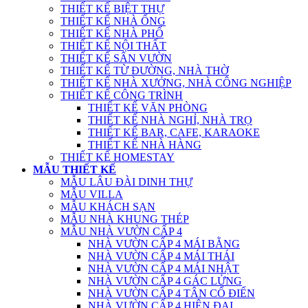
THIẾT KẾ BIỆT THỰ
THIẾT KẾ NHÀ ỐNG
THIẾT KẾ NHÀ PHỐ
THIẾT KẾ NỘI THẤT
THIẾT KẾ SÂN VƯỜN
THIẾT KẾ TỪ ĐƯỜNG, NHÀ THỜ
THIẾT KẾ NHÀ XƯỞNG, NHÀ CÔNG NGHIỆP
THIẾT KẾ CÔNG TRÌNH
THIẾT KẾ VĂN PHÒNG
THIẾT KẾ NHÀ NGHỈ, NHÀ TRỌ
THIẾT KẾ BAR, CAFE, KARAOKE
THIẾT KẾ NHÀ HÀNG
THIẾT KẾ HOMESTAY
MẪU THIẾT KẾ
MẪU LÂU ĐÀI DINH THỰ
MẪU VILLA
MẪU KHÁCH SẠN
MẪU NHÀ KHUNG THÉP
MẪU NHÀ VƯỜN CẤP 4
NHÀ VƯỜN CẤP 4 MÁI BẰNG
NHÀ VƯỜN CẤP 4 MÁI THÁI
NHÀ VƯỜN CẤP 4 MÁI NHẬT
NHÀ VƯỜN CẤP 4 GÁC LỬNG
NHÀ VƯỜN CẤP 4 TÂN CỔ ĐIỂN
NHÀ VƯỜN CẤP 4 HIỆN ĐẠI