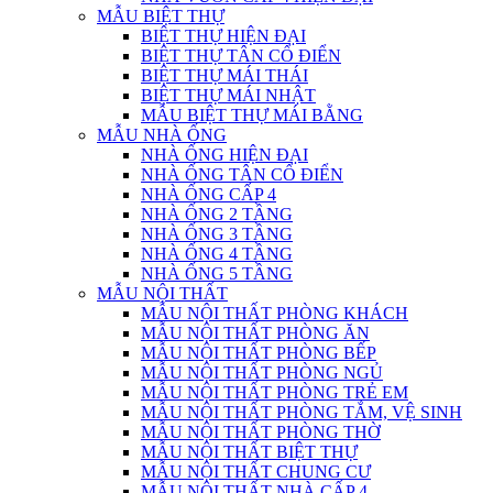
MẪU BIỆT THỰ
BIỆT THỰ HIỆN ĐẠI
BIỆT THỰ TÂN CỔ ĐIỂN
BIỆT THỰ MÁI THÁI
BIỆT THỰ MÁI NHẬT
MẪU BIỆT THỰ MÁI BẰNG
MẪU NHÀ ỐNG
NHÀ ỐNG HIỆN ĐẠI
NHÀ ỐNG TÂN CỔ ĐIỂN
NHÀ ỐNG CẤP 4
NHÀ ỐNG 2 TẦNG
NHÀ ỐNG 3 TẦNG
NHÀ ỐNG 4 TẦNG
NHÀ ỐNG 5 TẦNG
MẪU NỘI THẤT
MẪU NỘI THẤT PHÒNG KHÁCH
MẪU NỘI THẤT PHÒNG ĂN
MẪU NỘI THẤT PHÒNG BẾP
MẪU NỘI THẤT PHÒNG NGỦ
MẪU NỘI THẤT PHÒNG TRẺ EM
MẪU NỘI THẤT PHÒNG TẮM, VỆ SINH
MẪU NỘI THẤT PHÒNG THỜ
MẪU NỘI THẤT BIỆT THỰ
MẪU NỘI THẤT CHUNG CƯ
MẪU NỘI THẤT NHÀ CẤP 4