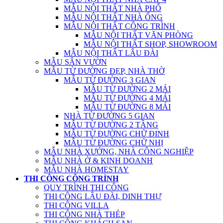
MẪU NỘI THẤT NHÀ PHỐ
MẪU NỘI THẤT NHÀ ỐNG
MẪU NỘI THẤT CÔNG TRÌNH
MẪU NỘI THẤT VĂN PHÒNG
MẪU NỘI THẤT SHOP, SHOWROOM
MẪU NỘI THẤT LÂU ĐÀI
MẪU SÂN VƯỜN
MẪU TỪ ĐƯỜNG ĐẸP, NHÀ THỜ
MẪU TỪ ĐƯỜNG 3 GIAN
MẪU TỪ ĐƯỜNG 2 MÁI
MẪU TỪ ĐƯỜNG 4 MÁI
MẪU TỪ ĐƯỜNG 8 MÁI
NHÀ TỪ ĐƯỜNG 5 GIAN
MẪU TỪ ĐƯỜNG 2 TẦNG
MẪU TỪ ĐƯỜNG CHỮ ĐINH
MẪU TỪ ĐƯỜNG CHỮ NHỊ
MẪU NHÀ XƯỞNG, NHÀ CÔNG NGHIỆP
MẪU NHÀ Ở & KINH DOANH
MẪU NHÀ HOMESTAY
THI CÔNG CÔNG TRÌNH
QUY TRÌNH THI CÔNG
THI CÔNG LÂU ĐÀI, DINH THỰ
THI CÔNG VILLA
THI CÔNG NHÀ THÉP