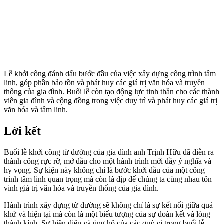
Lễ khởi công đánh dấu bước đầu của việc xây dựng công trình tâm
linh, góp phần bảo tồn và phát huy các giá trị văn hóa và truyền
thống của gia đình. Buổi lễ còn tạo động lực tinh thần cho các thành
viên gia đình và cộng đồng trong việc duy trì và phát huy các giá trị
văn hóa và tâm linh.
Lời kết
Buổi lễ khởi công từ đường của gia đình anh Trịnh Hữu đã diễn ra
thành công rực rỡ, mở đầu cho một hành trình mới đầy ý nghĩa và
hy vọng. Sự kiện này không chỉ là bước khởi đầu của một công
trình tâm linh quan trọng mà còn là dịp để chúng ta cùng nhau tôn
vinh giá trị văn hóa và truyền thống của gia đình.
Hành trình xây dựng từ đường sẽ không chỉ là sự kết nối giữa quá
khứ và hiện tại mà còn là một biểu tượng của sự đoàn kết và lòng
thành kính. Sự hiện diện và ủng hộ của các quý vị trong buổi lễ