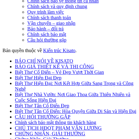
Chính sách bảo vệ thông tin cá nhân
Chính sách và quy định chung
Quy trình làm việc
Chính sách thanh toán
Vận chuyển – giao nhận
Bảo hành – đổi trả
Chính sách bảo mật
Câu hỏi thường gặp
Bản quyền thuộc về
Kiến trúc Kisato
.
BÁO CHÍ NÓI VỀ KISATO
BÁO GIÁ THIẾT KẾ VÀ THI CÔNG
Biệt Thự Cổ Điển – Vẻ Đẹp Vượt Thời Gian
Biệt Thự Hiện Đại Đẹp
Biệt Thự Hiện Đại: Nơi Kết Hợp Giữa Sang Trọng và Công
Nghệ
Biệt Thự Nhà Vườn: Nơi Giao Thoa Giữa Thiên Nhiên và
Cuộc Sống Hiện Đại
Biệt Thự Tân Cổ Điển Đẹp
Biệt Thự Tân Cổ Điển: Hòa Quyện Giữa Di Sản và Hiện Đại
CÂU HỎI THƯỜNG GẶP
Chính sách bảo mật thông tin khách hàng
CHỦ TỊCH HĐQT PHẠM VĂN LƯƠNG
CHỨNG NHẬN, GIẢI THƯỞNG