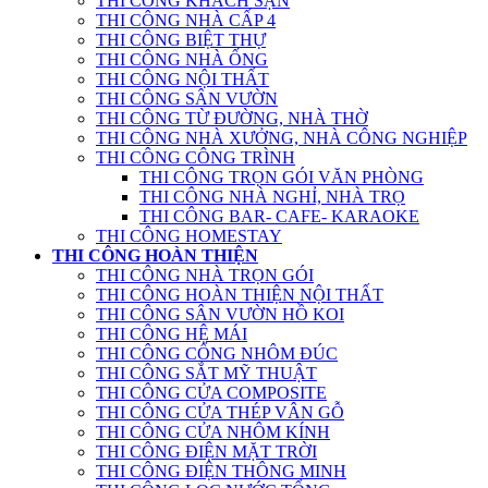
THI CÔNG KHÁCH SẠN
THI CÔNG NHÀ CẤP 4
THI CÔNG BIỆT THỰ
THI CÔNG NHÀ ỐNG
THI CÔNG NỘI THẤT
THI CÔNG SÂN VƯỜN
THI CÔNG TỪ ĐƯỜNG, NHÀ THỜ
THI CÔNG NHÀ XƯỞNG, NHÀ CÔNG NGHIỆP
THI CÔNG CÔNG TRÌNH
THI CÔNG TRỌN GÓI VĂN PHÒNG
THI CÔNG NHÀ NGHỈ, NHÀ TRỌ
THI CÔNG BAR- CAFE- KARAOKE
THI CÔNG HOMESTAY
THI CÔNG HOÀN THIỆN
THI CÔNG NHÀ TRỌN GÓI
THI CÔNG HOÀN THIỆN NỘI THẤT
THI CÔNG SÂN VƯỜN HỒ KOI
THI CÔNG HỆ MÁI
THI CÔNG CỔNG NHÔM ĐÚC
THI CÔNG SẮT MỸ THUẬT
THI CÔNG CỬA COMPOSITE
THI CÔNG CỬA THÉP VÂN GỖ
THI CÔNG CỬA NHÔM KÍNH
THI CÔNG ĐIỆN MẶT TRỜI
THI CÔNG ĐIỆN THÔNG MINH