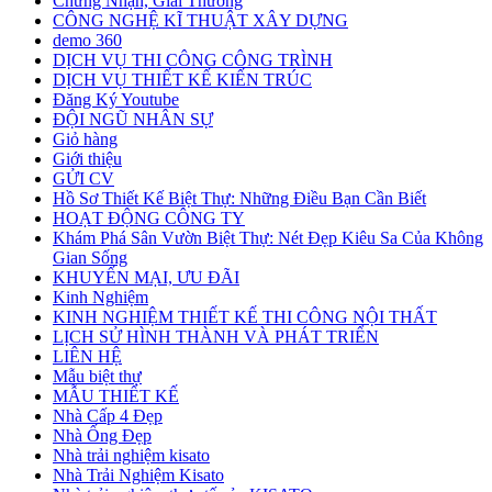
Chứng Nhận, Giải Thưởng
CÔNG NGHỆ KĨ THUẬT XÂY DỰNG
demo 360
DỊCH VỤ THI CÔNG CÔNG TRÌNH
DỊCH VỤ THIẾT KẾ KIẾN TRÚC
Đăng Ký Youtube
ĐỘI NGŨ NHÂN SỰ
Giỏ hàng
Giới thiệu
GỬI CV
Hồ Sơ Thiết Kế Biệt Thự: Những Điều Bạn Cần Biết
HOẠT ĐỘNG CÔNG TY
Khám Phá Sân Vườn Biệt Thự: Nét Đẹp Kiêu Sa Của Không
Gian Sống
KHUYẾN MẠI, ƯU ĐÃI
Kinh Nghiệm
KINH NGHIỆM THIẾT KẾ THI CÔNG NỘI THẤT
LỊCH SỬ HÌNH THÀNH VÀ PHÁT TRIỂN
LIÊN HỆ
Mẫu biệt thự
MẪU THIẾT KẾ
Nhà Cấp 4 Đẹp
Nhà Ống Đẹp
Nhà trải nghiệm kisato
Nhà Trải Nghiệm Kisato