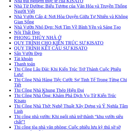
Nhà trải nghiệm thực tế của KISATO
Nhà Từ Đường: Biểu Tượng của Văn Hóa và Truyền Thống
Người Việt
Nhà Vườn Cấp 4: Nơi Hòa Quyện Giữa Tự Nhiên và Không
Gian Sống
Nhà Vườn Nhỏ Đẹp: Nơi Tìm Về Bình Yên và Sáng Tạo
Nội Thất Đẹp
PHONG THỦY NHÀ Ở
QUY TRÌNH CHO KIẾN TRÚC SƯ KISATO
QUY TRÌNH KẾT CẤU SƯ KISATO
Sân Vườn Đẹp
Tài khoản
Thanh toán
Thi Công Lâu Đài: Khi Kiến Trúc Trở Thành Cuộc Phiêu
Lưu!
Thi Công Nhà Hàng Tiệc Cưới: Sự Tinh Tế Trong Từng Chi
Tiết
Thi Công Nhà Khung Thép Hiện Đại
Thi Công Nhà Ống: Khám Phá Dịch Vụ Từ Kiến Trúc
Kisato
Thi Công Nhà Thờ: Nghệ Thuật Xây Dựng và Ý Nghĩa Tâm
Linh
Thi công nhà vườn: Khi ngôi nhà trở thành “khu vườn siêu
chất”!
Thi công tòa nhà văn phòng: Cuộc phiêu lưu kỳ thú sờ sờ