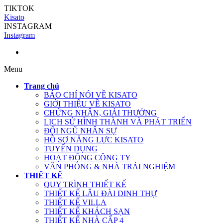
TIKTOK
Kisato
INSTAGRAM
Instagram
Menu
Trang chủ
BÁO CHÍ NÓI VỀ KISATO
GIỚI THIỆU VỀ KISATO
CHỨNG NHẬN, GIẢI THƯỞNG
LỊCH SỬ HÌNH THÀNH VÀ PHÁT TRIỂN
ĐỘI NGŨ NHÂN SỰ
HỒ SƠ NĂNG LỰC KISATO
TUYỂN DỤNG
HOẠT ĐỘNG CÔNG TY
VĂN PHÒNG & NHÀ TRẢI NGHIỆM
THIẾT KẾ
QUY TRÌNH THIẾT KẾ
THIẾT KẾ LÂU ĐÀI DINH THỰ
THIẾT KẾ VILLA
THIẾT KẾ KHÁCH SẠN
THIẾT KẾ NHÀ CẤP 4