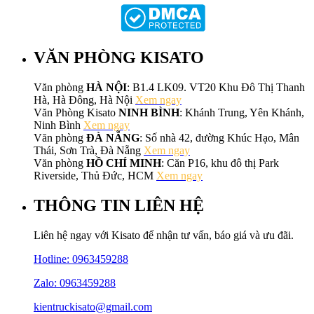
VĂN PHÒNG KISATO
Văn phòng
HÀ NỘI
: B1.4 LK09. VT20 Khu Đô Thị Thanh
Hà, Hà Đông, Hà Nội
Xem ngay
Văn Phòng Kisato
NINH BÌNH
: Khánh Trung, Yên Khánh,
Ninh Bình
Xem ngay
Văn phòng
ĐÀ NẴNG
: Số nhà 42, đường Khúc Hạo, Mân
Thái, Sơn Trà, Đà Nẵng
Xem ngay
Văn phòng
HỒ CHÍ MINH
: Căn P16, khu đô thị Park
Riverside, Thủ Đức, HCM
Xem ngay
THÔNG TIN LIÊN HỆ
Liên hệ ngay với Kisato để nhận tư vấn, báo giá và ưu đãi.
Hotline:
0963459288
Zalo: 0963459288
kientruckisato@gmail.com