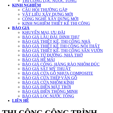
THI CÔNG LỌC NƯỚC TỔNG
KINH NGHIỆM
CÂU HỎI THƯỜNG GẶP
VẬT LIỆU XÂY DỰNG MỚI
CÔNG NGHỆ XÂY DỰNG MỚI
KINH NGHIỆM THIẾT KẾ THI CÔNG
BÁO GIÁ
KHUYẾN MẠI, ƯU ĐÃI
BÁO GIÁ LÂU ĐÀI, DINH THỰ
BÁO GIÁ THIẾT KẾ, THI CÔNG NHÀ
BÁO GIÁ THIẾT KẾ THI CÔNG NỘI THẤT
BÁO GIÁ THIẾT KẾ, THI CÔNG SÂN VƯỜN
BÁO GIÁ TỪ ĐƯỜNG, NHÀ THỜ
BÁO GIÁ HỆ MÁI
BÁO GIÁ CỔNG, HÀNG RÀO NHÔM ĐÚC
BÁO GIÁ SẮT MỸ THUẬT
BÁO GIÁ CỬA GỖ NHỰA COMPOSITE
BÁO GIÁ CỬA THÉP VÂN GỖ
BÁO GIÁ CỬA NHÔM KÍNH
BÁO GIÁ ĐIỆN MẶT TRỜI
BÁO GIÁ ĐIỆN THÔNG MINH
BÁO GIÁ LỌC NƯỚC TỔNG
LIÊN HỆ
THI CÔNG CÔNG TRÌNH