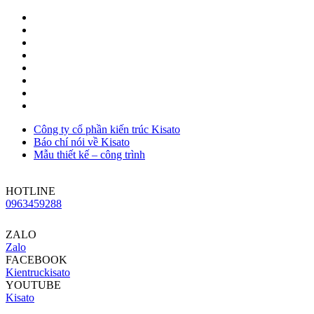
Công ty cổ phần kiến trúc Kisato
Báo chí nói về Kisato
Mẫu thiết kế – công trình
HOTLINE
0963459288
ZALO
Zalo
FACEBOOK
Kientruckisato
YOUTUBE
Kisato