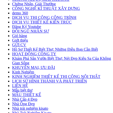
Chứng Nhận, Giải Thưởng
CÔNG NGHỆ KĨ THUẬT XÂY DỰNG
demo 360
DỊCH VỤ THI CÔNG CÔNG TRÌNH
DỊCH VỤ THIẾT KẾ KIẾN TRÚC
Đăng Ký Youtube
ĐỘI NGŨ NHÂN SỰ
Giỏ hàng
Giới thiệu
GỬI CV
Hồ Sơ Thiết Kế Biệt Thự: Những Điều Bạn Cần Biết
HOẠT ĐỘNG CÔNG TY
Khám Phá Sân Vườn Biệt Thự: Nét Đẹp Kiêu Sa Của Không
Gian Sống
KHUYẾN MẠI, ƯU ĐÃI
Kinh Nghiệm
KINH NGHIỆM THIẾT KẾ THI CÔNG NỘI THẤT
LỊCH SỬ HÌNH THÀNH VÀ PHÁT TRIỂN
LIÊN HỆ
Mẫu biệt thự
MẪU THIẾT KẾ
Nhà Cấp 4 Đẹp
Nhà Ống Đẹp
Nhà trải nghiệm kisato
Nhà Trải Nghiệm Kisato