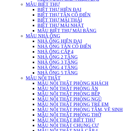
MẪU BIỆT THỰ
BIỆT THỰ HIỆN ĐẠI
BIỆT THỰ TÂN CỔ ĐIỂN
BIỆT THỰ MÁI THÁI
BIỆT THỰ MÁI NHẬT
MẪU BIỆT THỰ MÁI BẰNG
MẪU NHÀ ỐNG
NHÀ ỐNG HIỆN ĐẠI
NHÀ ỐNG TÂN CỔ ĐIỂN
NHÀ ỐNG CẤP 4
NHÀ ỐNG 2 TẦNG
NHÀ ỐNG 3 TẦNG
NHÀ ỐNG 4 TẦNG
NHÀ ỐNG 5 TẦNG
MẪU NỘI THẤT
MẪU NỘI THẤT PHÒNG KHÁCH
MẪU NỘI THẤT PHÒNG ĂN
MẪU NỘI THẤT PHÒNG BẾP
MẪU NỘI THẤT PHÒNG NGỦ
MẪU NỘI THẤT PHÒNG TRẺ EM
MẪU NỘI THẤT PHÒNG TẮM, VỆ SINH
MẪU NỘI THẤT PHÒNG THỜ
MẪU NỘI THẤT BIỆT THỰ
MẪU NỘI THẤT CHUNG CƯ
MẪU NỘI THẤT NHÀ CẤP 4