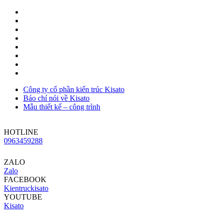
Công ty cổ phần kiến trúc Kisato
Báo chí nói về Kisato
Mẫu thiết kế – công trình
HOTLINE
0963459288
ZALO
Zalo
FACEBOOK
Kientruckisato
YOUTUBE
Kisato