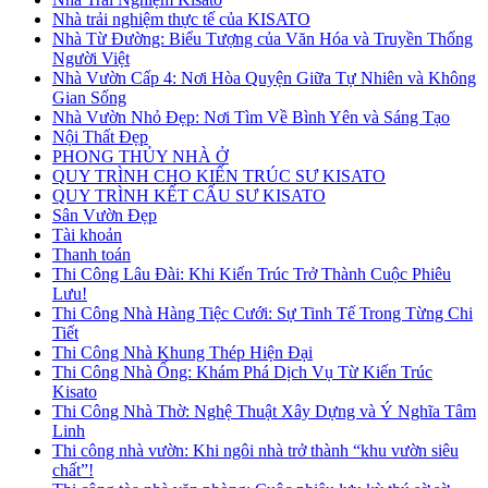
Nhà trải nghiệm thực tế của KISATO
Nhà Từ Đường: Biểu Tượng của Văn Hóa và Truyền Thống
Người Việt
Nhà Vườn Cấp 4: Nơi Hòa Quyện Giữa Tự Nhiên và Không
Gian Sống
Nhà Vườn Nhỏ Đẹp: Nơi Tìm Về Bình Yên và Sáng Tạo
Nội Thất Đẹp
PHONG THỦY NHÀ Ở
QUY TRÌNH CHO KIẾN TRÚC SƯ KISATO
QUY TRÌNH KẾT CẤU SƯ KISATO
Sân Vườn Đẹp
Tài khoản
Thanh toán
Thi Công Lâu Đài: Khi Kiến Trúc Trở Thành Cuộc Phiêu
Lưu!
Thi Công Nhà Hàng Tiệc Cưới: Sự Tinh Tế Trong Từng Chi
Tiết
Thi Công Nhà Khung Thép Hiện Đại
Thi Công Nhà Ống: Khám Phá Dịch Vụ Từ Kiến Trúc
Kisato
Thi Công Nhà Thờ: Nghệ Thuật Xây Dựng và Ý Nghĩa Tâm
Linh
Thi công nhà vườn: Khi ngôi nhà trở thành “khu vườn siêu
chất”!