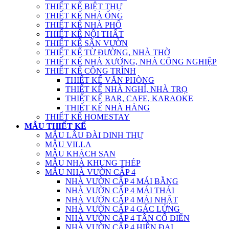
THIẾT KẾ BIỆT THỰ
THIẾT KẾ NHÀ ỐNG
THIẾT KẾ NHÀ PHỐ
THIẾT KẾ NỘI THẤT
THIẾT KẾ SÂN VƯỜN
THIẾT KẾ TỪ ĐƯỜNG, NHÀ THỜ
THIẾT KẾ NHÀ XƯỞNG, NHÀ CÔNG NGHIỆP
THIẾT KẾ CÔNG TRÌNH
THIẾT KẾ VĂN PHÒNG
THIẾT KẾ NHÀ NGHỈ, NHÀ TRỌ
THIẾT KẾ BAR, CAFE, KARAOKE
THIẾT KẾ NHÀ HÀNG
THIẾT KẾ HOMESTAY
MẪU THIẾT KẾ
MẪU LÂU ĐÀI DINH THỰ
MẪU VILLA
MẪU KHÁCH SẠN
MẪU NHÀ KHUNG THÉP
MẪU NHÀ VƯỜN CẤP 4
NHÀ VƯỜN CẤP 4 MÁI BẰNG
NHÀ VƯỜN CẤP 4 MÁI THÁI
NHÀ VƯỜN CẤP 4 MÁI NHẬT
NHÀ VƯỜN CẤP 4 GÁC LỬNG
NHÀ VƯỜN CẤP 4 TÂN CỔ ĐIỂN
NHÀ VƯỜN CẤP 4 HIỆN ĐẠI