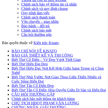
Chính sách bảo vệ thông tin cá nhân
Chính sách và quy định chung
Quy trình làm việc
Chính sách thanh toán
Vận chuyển – giao nhận
Bảo hành – đổi trả
Chính sách bảo mật
Câu hỏi thường gặp
Bản quyền thuộc về
Kiến trúc Kisato
.
BÁO CHÍ NÓI VỀ KISATO
BÁO GIÁ THIẾT KẾ VÀ THI CÔNG
Biệt Thự Cổ Điển – Vẻ Đẹp Vượt Thời Gian
Biệt Thự Hiện Đại Đẹp
Biệt Thự Hiện Đại: Nơi Kết Hợp Giữa Sang Trọng và Công
Nghệ
Biệt Thự Nhà Vườn: Nơi Giao Thoa Giữa Thiên Nhiên và
Cuộc Sống Hiện Đại
Biệt Thự Tân Cổ Điển Đẹp
Biệt Thự Tân Cổ Điển: Hòa Quyện Giữa Di Sản và Hiện Đại
CÂU HỎI THƯỜNG GẶP
Chính sách bảo mật thông tin khách hàng
CHỦ TỊCH HĐQT PHẠM VĂN LƯƠNG
CHỨNG NHẬN, GIẢI THƯỞNG