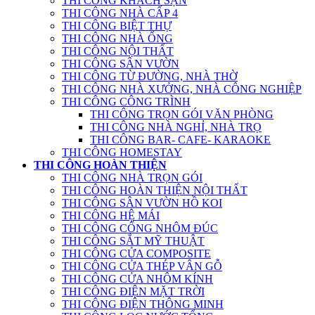
THI CÔNG KHÁCH SẠN
THI CÔNG NHÀ CẤP 4
THI CÔNG BIỆT THỰ
THI CÔNG NHÀ ỐNG
THI CÔNG NỘI THẤT
THI CÔNG SÂN VƯỜN
THI CÔNG TỪ ĐƯỜNG, NHÀ THỜ
THI CÔNG NHÀ XƯỞNG, NHÀ CÔNG NGHIỆP
THI CÔNG CÔNG TRÌNH
THI CÔNG TRỌN GÓI VĂN PHÒNG
THI CÔNG NHÀ NGHỈ, NHÀ TRỌ
THI CÔNG BAR- CAFE- KARAOKE
THI CÔNG HOMESTAY
THI CÔNG HOÀN THIỆN
THI CÔNG NHÀ TRỌN GÓI
THI CÔNG HOÀN THIỆN NỘI THẤT
THI CÔNG SÂN VƯỜN HỒ KOI
THI CÔNG HỆ MÁI
THI CÔNG CỔNG NHÔM ĐÚC
THI CÔNG SẮT MỸ THUẬT
THI CÔNG CỬA COMPOSITE
THI CÔNG CỬA THÉP VÂN GỖ
THI CÔNG CỬA NHÔM KÍNH
THI CÔNG ĐIỆN MẶT TRỜI
THI CÔNG ĐIỆN THÔNG MINH