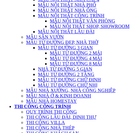
MẪU NỘI THẤT NHÀ PHỐ
MẪU NỘI THẤT NHÀ ỐNG
MẪU NỘI THẤT CÔNG TRÌNH
MẪU NỘI THẤT VĂN PHÒNG
MẪU NỘI THẤT SHOP, SHOWROOM
MẪU NỘI THẤT LÂU ĐÀI
MẪU SÂN VƯỜN
MẪU TỪ ĐƯỜNG ĐẸP, NHÀ THỜ
MẪU TỪ ĐƯỜNG 3 GIAN
MẪU TỪ ĐƯỜNG 2 MÁI
MẪU TỪ ĐƯỜNG 4 MÁI
MẪU TỪ ĐƯỜNG 8 MÁI
NHÀ TỪ ĐƯỜNG 5 GIAN
MẪU TỪ ĐƯỜNG 2 TẦNG
MẪU TỪ ĐƯỜNG CHỮ ĐINH
MẪU TỪ ĐƯỜNG CHỮ NHỊ
MẪU NHÀ XƯỞNG, NHÀ CÔNG NGHIỆP
MẪU NHÀ Ở & KINH DOANH
MẪU NHÀ HOMESTAY
THI CÔNG CÔNG TRÌNH
QUY TRÌNH THI CÔNG
THI CÔNG LÂU ĐÀI, DINH THỰ
THI CÔNG VILLA
THI CÔNG NHÀ THÉP