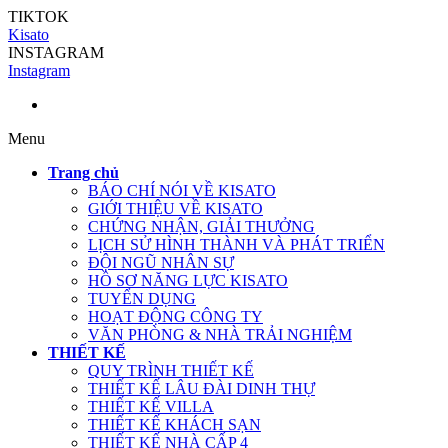
TIKTOK
Kisato
INSTAGRAM
Instagram
Menu
Trang chủ
BÁO CHÍ NÓI VỀ KISATO
GIỚI THIỆU VỀ KISATO
CHỨNG NHẬN, GIẢI THƯỞNG
LỊCH SỬ HÌNH THÀNH VÀ PHÁT TRIỂN
ĐỘI NGŨ NHÂN SỰ
HỒ SƠ NĂNG LỰC KISATO
TUYỂN DỤNG
HOẠT ĐỘNG CÔNG TY
VĂN PHÒNG & NHÀ TRẢI NGHIỆM
THIẾT KẾ
QUY TRÌNH THIẾT KẾ
THIẾT KẾ LÂU ĐÀI DINH THỰ
THIẾT KẾ VILLA
THIẾT KẾ KHÁCH SẠN
THIẾT KẾ NHÀ CẤP 4