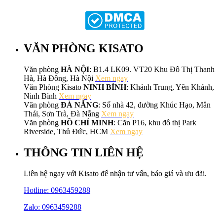
VĂN PHÒNG KISATO
Văn phòng
HÀ NỘI
: B1.4 LK09. VT20 Khu Đô Thị Thanh
Hà, Hà Đông, Hà Nội
Xem ngay
Văn Phòng Kisato
NINH BÌNH
: Khánh Trung, Yên Khánh,
Ninh Bình
Xem ngay
Văn phòng
ĐÀ NẴNG
: Số nhà 42, đường Khúc Hạo, Mân
Thái, Sơn Trà, Đà Nẵng
Xem ngay
Văn phòng
HỒ CHÍ MINH
: Căn P16, khu đô thị Park
Riverside, Thủ Đức, HCM
Xem ngay
THÔNG TIN LIÊN HỆ
Liên hệ ngay với Kisato để nhận tư vấn, báo giá và ưu đãi.
Hotline:
0963459288
Zalo: 0963459288