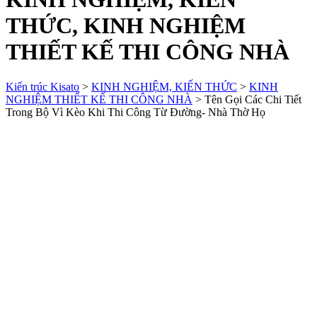
THỨC, KINH NGHIỆM
THIẾT KẾ THI CÔNG NHÀ
Kiến trúc Kisato
>
KINH NGHIỆM, KIẾN THỨC
>
KINH
NGHIỆM THIẾT KẾ THI CÔNG NHÀ
>
Tên Gọi Các Chi Tiết
Trong Bộ Vì Kèo Khi Thi Công Từ Đường- Nhà Thờ Họ