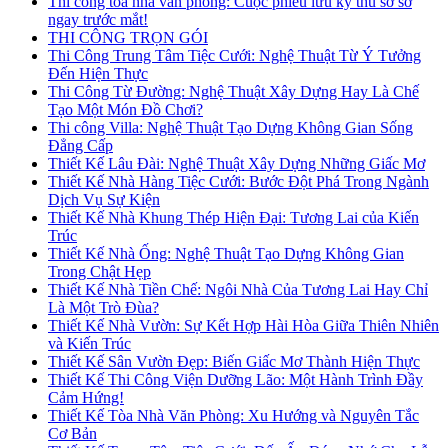
Thi công tòa nhà văn phòng: Cuộc phiêu lưu kỳ thú sờ sờ
ngay trước mắt!
THI CÔNG TRỌN GÓI
Thi Công Trung Tâm Tiệc Cưới: Nghệ Thuật Từ Ý Tưởng
Đến Hiện Thực
Thi Công Từ Đường: Nghệ Thuật Xây Dựng Hay Là Chế
Tạo Một Món Đồ Chơi?
Thi công Villa: Nghệ Thuật Tạo Dựng Không Gian Sống
Đẳng Cấp
Thiết Kế Lâu Đài: Nghệ Thuật Xây Dựng Những Giấc Mơ
Thiết Kế Nhà Hàng Tiệc Cưới: Bước Đột Phá Trong Ngành
Dịch Vụ Sự Kiện
Thiết Kế Nhà Khung Thép Hiện Đại: Tương Lai của Kiến
Trúc
Thiết Kế Nhà Ống: Nghệ Thuật Tạo Dựng Không Gian
Trong Chật Hẹp
Thiết Kế Nhà Tiền Chế: Ngôi Nhà Của Tương Lai Hay Chỉ
Là Một Trò Đùa?
Thiết Kế Nhà Vườn: Sự Kết Hợp Hài Hòa Giữa Thiên Nhiên
và Kiến Trúc
Thiết Kế Sân Vườn Đẹp: Biến Giấc Mơ Thành Hiện Thực
Thiết Kế Thi Công Viện Dưỡng Lão: Một Hành Trình Đầy
Cảm Hứng!
Thiết Kế Tòa Nhà Văn Phòng: Xu Hướng và Nguyên Tắc
Cơ Bản