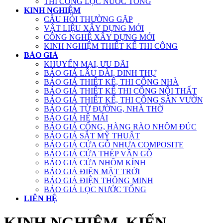
THI CÔNG LỌC NƯỚC TỔNG
KINH NGHIỆM
CÂU HỎI THƯỜNG GẶP
VẬT LIỆU XÂY DỰNG MỚI
CÔNG NGHỆ XÂY DỰNG MỚI
KINH NGHIỆM THIẾT KẾ THI CÔNG
BÁO GIÁ
KHUYẾN MẠI, ƯU ĐÃI
BÁO GIÁ LÂU ĐÀI, DINH THỰ
BÁO GIÁ THIẾT KẾ, THI CÔNG NHÀ
BÁO GIÁ THIẾT KẾ THI CÔNG NỘI THẤT
BÁO GIÁ THIẾT KẾ, THI CÔNG SÂN VƯỜN
BÁO GIÁ TỪ ĐƯỜNG, NHÀ THỜ
BÁO GIÁ HỆ MÁI
BÁO GIÁ CỔNG, HÀNG RÀO NHÔM ĐÚC
BÁO GIÁ SẮT MỸ THUẬT
BÁO GIÁ CỬA GỖ NHỰA COMPOSITE
BÁO GIÁ CỬA THÉP VÂN GỖ
BÁO GIÁ CỬA NHÔM KÍNH
BÁO GIÁ ĐIỆN MẶT TRỜI
BÁO GIÁ ĐIỆN THÔNG MINH
BÁO GIÁ LỌC NƯỚC TỔNG
LIÊN HỆ
KINH NGHIỆM, KIẾN