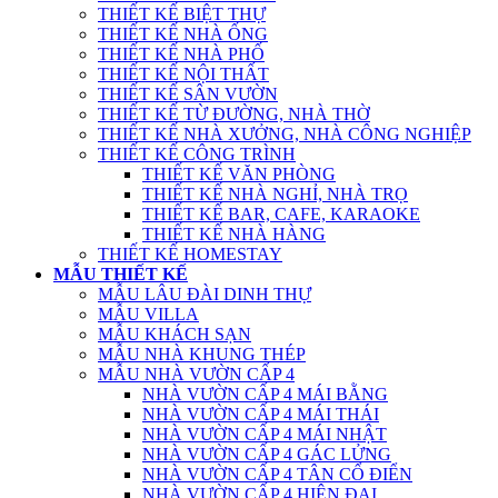
THIẾT KẾ BIỆT THỰ
THIẾT KẾ NHÀ ỐNG
THIẾT KẾ NHÀ PHỐ
THIẾT KẾ NỘI THẤT
THIẾT KẾ SÂN VƯỜN
THIẾT KẾ TỪ ĐƯỜNG, NHÀ THỜ
THIẾT KẾ NHÀ XƯỞNG, NHÀ CÔNG NGHIỆP
THIẾT KẾ CÔNG TRÌNH
THIẾT KẾ VĂN PHÒNG
THIẾT KẾ NHÀ NGHỈ, NHÀ TRỌ
THIẾT KẾ BAR, CAFE, KARAOKE
THIẾT KẾ NHÀ HÀNG
THIẾT KẾ HOMESTAY
MẪU THIẾT KẾ
MẪU LÂU ĐÀI DINH THỰ
MẪU VILLA
MẪU KHÁCH SẠN
MẪU NHÀ KHUNG THÉP
MẪU NHÀ VƯỜN CẤP 4
NHÀ VƯỜN CẤP 4 MÁI BẰNG
NHÀ VƯỜN CẤP 4 MÁI THÁI
NHÀ VƯỜN CẤP 4 MÁI NHẬT
NHÀ VƯỜN CẤP 4 GÁC LỬNG
NHÀ VƯỜN CẤP 4 TÂN CỔ ĐIỂN
NHÀ VƯỜN CẤP 4 HIỆN ĐẠI