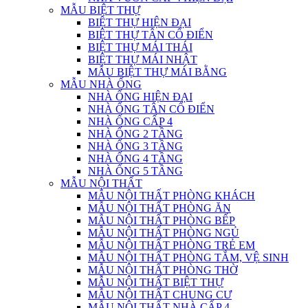
MẪU BIỆT THỰ
BIỆT THỰ HIỆN ĐẠI
BIỆT THỰ TÂN CỔ ĐIỂN
BIỆT THỰ MÁI THÁI
BIỆT THỰ MÁI NHẬT
MẪU BIỆT THỰ MÁI BẰNG
MẪU NHÀ ỐNG
NHÀ ỐNG HIỆN ĐẠI
NHÀ ỐNG TÂN CỔ ĐIỂN
NHÀ ỐNG CẤP 4
NHÀ ỐNG 2 TẦNG
NHÀ ỐNG 3 TẦNG
NHÀ ỐNG 4 TẦNG
NHÀ ỐNG 5 TẦNG
MẪU NỘI THẤT
MẪU NỘI THẤT PHÒNG KHÁCH
MẪU NỘI THẤT PHÒNG ĂN
MẪU NỘI THẤT PHÒNG BẾP
MẪU NỘI THẤT PHÒNG NGỦ
MẪU NỘI THẤT PHÒNG TRẺ EM
MẪU NỘI THẤT PHÒNG TẮM, VỆ SINH
MẪU NỘI THẤT PHÒNG THỜ
MẪU NỘI THẤT BIỆT THỰ
MẪU NỘI THẤT CHUNG CƯ
MẪU NỘI THẤT NHÀ CẤP 4