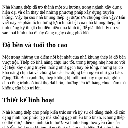
Nhà khung thép đã trở thành một xu hướng trong ngành xây dựng
hiện đại và dần thay thế những phương pháp xây dựng truyền
thống. Vậy tại sao nhà khung thép lại được ưa chuộng đến vậy? Bài
viết này sẽ phân tích những lợi ích nổi bật của nhà khung thép, từ
tính năng kỹ thuật cho đến hiệu quả kinh tế, để giải thích lý do vì
sao loại hình nhà ở này đang ngày càng phổ biến.
Độ bền và tuổi thọ cao
Một trong những ưu điểm nổi bật nhất của nhà khung thép là độ bền
vượt trội. Thép có khả năng chịu lực tốt, trọng lượng nhẹ hơn so với
vật liệu xây dựng truyền thống như gạch hay bê tông, nhưng lại có
khả năng chịu tải và chống lại các tác động bên ngoài như gió bão,
động đất. Bên cạnh đó, thép không bị mối mọt hay mục nát, giúp
cho công trình có tuổi thọ dài hơn, thường lên tới hàng chục năm mà
không cần bảo trì lớn.
Thiết kế linh hoạt
Nhà khung thép cho phép kiến trúc sư và kỹ sư dễ dàng thiết kế các
dạng hình học phức tạp mà không gặp nhiều khó khăn. Khung thép
có thể được điều chỉnh kích thước và hình dáng theo yêu cầu của
chủ đầu tư, tạo ra không gian sống và làm việc hiện đại, phù hợp