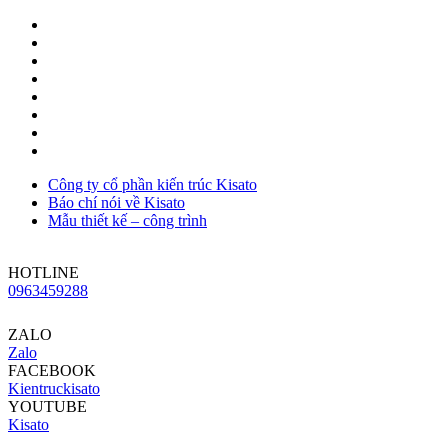
Công ty cổ phần kiến trúc Kisato
Báo chí nói về Kisato
Mẫu thiết kế – công trình
HOTLINE
0963459288
ZALO
Zalo
FACEBOOK
Kientruckisato
YOUTUBE
Kisato