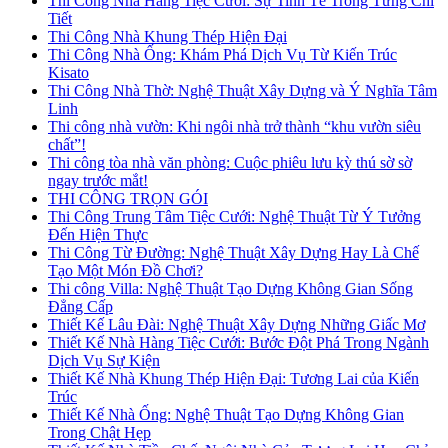
Thi Công Nhà Hàng Tiệc Cưới: Sự Tinh Tế Trong Từng Chi
Tiết
Thi Công Nhà Khung Thép Hiện Đại
Thi Công Nhà Ống: Khám Phá Dịch Vụ Từ Kiến Trúc
Kisato
Thi Công Nhà Thờ: Nghệ Thuật Xây Dựng và Ý Nghĩa Tâm
Linh
Thi công nhà vườn: Khi ngôi nhà trở thành “khu vườn siêu
chất”!
Thi công tòa nhà văn phòng: Cuộc phiêu lưu kỳ thú sờ sờ
ngay trước mắt!
THI CÔNG TRỌN GÓI
Thi Công Trung Tâm Tiệc Cưới: Nghệ Thuật Từ Ý Tưởng
Đến Hiện Thực
Thi Công Từ Đường: Nghệ Thuật Xây Dựng Hay Là Chế
Tạo Một Món Đồ Chơi?
Thi công Villa: Nghệ Thuật Tạo Dựng Không Gian Sống
Đẳng Cấp
Thiết Kế Lâu Đài: Nghệ Thuật Xây Dựng Những Giấc Mơ
Thiết Kế Nhà Hàng Tiệc Cưới: Bước Đột Phá Trong Ngành
Dịch Vụ Sự Kiện
Thiết Kế Nhà Khung Thép Hiện Đại: Tương Lai của Kiến
Trúc
Thiết Kế Nhà Ống: Nghệ Thuật Tạo Dựng Không Gian
Trong Chật Hẹp