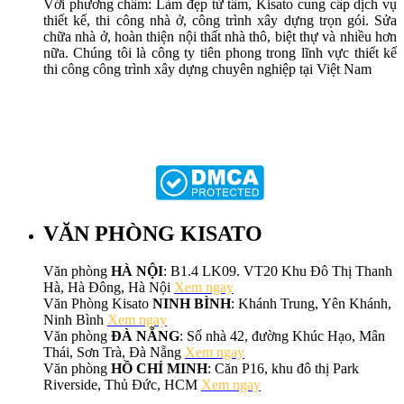
Với phương châm: Làm đẹp từ tâm, Kisato cung cấp dịch vụ
thiết kế, thi công nhà ở, công trình xây dựng trọn gói. Sửa
chữa nhà ở, hoàn thiện nội thất nhà thô, biệt thự và nhiều hơn
nữa. Chúng tôi là công ty tiên phong trong lĩnh vực thiết kế
thi công công trình xây dựng chuyên nghiệp tại Việt Nam
VĂN PHÒNG KISATO
Văn phòng
HÀ NỘI
: B1.4 LK09. VT20 Khu Đô Thị Thanh
Hà, Hà Đông, Hà Nội
Xem ngay
Văn Phòng Kisato
NINH BÌNH
: Khánh Trung, Yên Khánh,
Ninh Bình
Xem ngay
Văn phòng
ĐÀ NẴNG
: Số nhà 42, đường Khúc Hạo, Mân
Thái, Sơn Trà, Đà Nẵng
Xem ngay
Văn phòng
HỒ CHÍ MINH
: Căn P16, khu đô thị Park
Riverside, Thủ Đức, HCM
Xem ngay