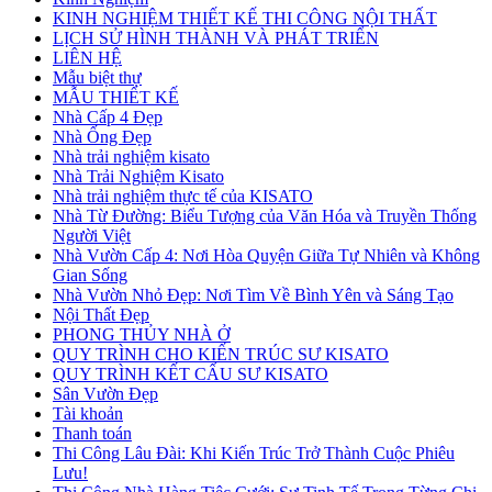
KINH NGHIỆM THIẾT KẾ THI CÔNG NỘI THẤT
LỊCH SỬ HÌNH THÀNH VÀ PHÁT TRIỂN
LIÊN HỆ
Mẫu biệt thự
MẪU THIẾT KẾ
Nhà Cấp 4 Đẹp
Nhà Ống Đẹp
Nhà trải nghiệm kisato
Nhà Trải Nghiệm Kisato
Nhà trải nghiệm thực tế của KISATO
Nhà Từ Đường: Biểu Tượng của Văn Hóa và Truyền Thống
Người Việt
Nhà Vườn Cấp 4: Nơi Hòa Quyện Giữa Tự Nhiên và Không
Gian Sống
Nhà Vườn Nhỏ Đẹp: Nơi Tìm Về Bình Yên và Sáng Tạo
Nội Thất Đẹp
PHONG THỦY NHÀ Ở
QUY TRÌNH CHO KIẾN TRÚC SƯ KISATO
QUY TRÌNH KẾT CẤU SƯ KISATO
Sân Vườn Đẹp
Tài khoản
Thanh toán
Thi Công Lâu Đài: Khi Kiến Trúc Trở Thành Cuộc Phiêu
Lưu!