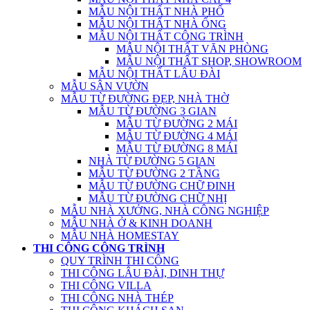
MẪU NỘI THẤT NHÀ PHỐ
MẪU NỘI THẤT NHÀ ỐNG
MẪU NỘI THẤT CÔNG TRÌNH
MẪU NỘI THẤT VĂN PHÒNG
MẪU NỘI THẤT SHOP, SHOWROOM
MẪU NỘI THẤT LÂU ĐÀI
MẪU SÂN VƯỜN
MẪU TỪ ĐƯỜNG ĐẸP, NHÀ THỜ
MẪU TỪ ĐƯỜNG 3 GIAN
MẪU TỪ ĐƯỜNG 2 MÁI
MẪU TỪ ĐƯỜNG 4 MÁI
MẪU TỪ ĐƯỜNG 8 MÁI
NHÀ TỪ ĐƯỜNG 5 GIAN
MẪU TỪ ĐƯỜNG 2 TẦNG
MẪU TỪ ĐƯỜNG CHỮ ĐINH
MẪU TỪ ĐƯỜNG CHỮ NHỊ
MẪU NHÀ XƯỞNG, NHÀ CÔNG NGHIỆP
MẪU NHÀ Ở & KINH DOANH
MẪU NHÀ HOMESTAY
THI CÔNG CÔNG TRÌNH
QUY TRÌNH THI CÔNG
THI CÔNG LÂU ĐÀI, DINH THỰ
THI CÔNG VILLA
THI CÔNG NHÀ THÉP