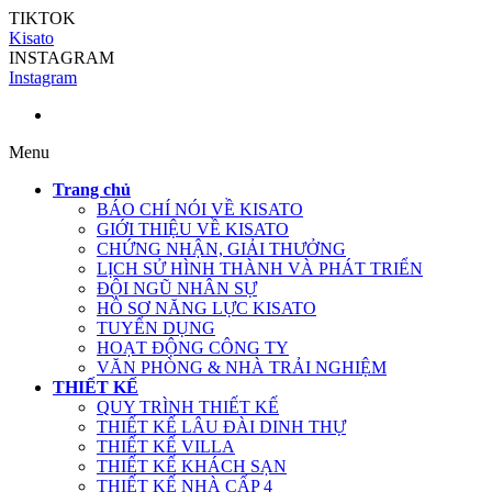
TIKTOK
Kisato
INSTAGRAM
Instagram
Menu
Trang chủ
BÁO CHÍ NÓI VỀ KISATO
GIỚI THIỆU VỀ KISATO
CHỨNG NHẬN, GIẢI THƯỞNG
LỊCH SỬ HÌNH THÀNH VÀ PHÁT TRIỂN
ĐỘI NGŨ NHÂN SỰ
HỒ SƠ NĂNG LỰC KISATO
TUYỂN DỤNG
HOẠT ĐỘNG CÔNG TY
VĂN PHÒNG & NHÀ TRẢI NGHIỆM
THIẾT KẾ
QUY TRÌNH THIẾT KẾ
THIẾT KẾ LÂU ĐÀI DINH THỰ
THIẾT KẾ VILLA
THIẾT KẾ KHÁCH SẠN
THIẾT KẾ NHÀ CẤP 4