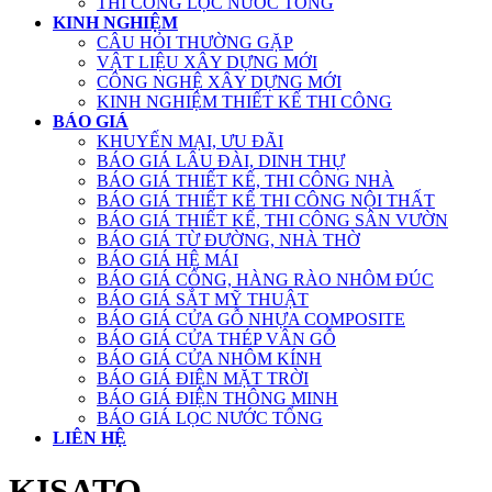
THI CÔNG LỌC NƯỚC TỔNG
KINH NGHIỆM
CÂU HỎI THƯỜNG GẶP
VẬT LIỆU XÂY DỰNG MỚI
CÔNG NGHỆ XÂY DỰNG MỚI
KINH NGHIỆM THIẾT KẾ THI CÔNG
BÁO GIÁ
KHUYẾN MẠI, ƯU ĐÃI
BÁO GIÁ LÂU ĐÀI, DINH THỰ
BÁO GIÁ THIẾT KẾ, THI CÔNG NHÀ
BÁO GIÁ THIẾT KẾ THI CÔNG NỘI THẤT
BÁO GIÁ THIẾT KẾ, THI CÔNG SÂN VƯỜN
BÁO GIÁ TỪ ĐƯỜNG, NHÀ THỜ
BÁO GIÁ HỆ MÁI
BÁO GIÁ CỔNG, HÀNG RÀO NHÔM ĐÚC
BÁO GIÁ SẮT MỸ THUẬT
BÁO GIÁ CỬA GỖ NHỰA COMPOSITE
BÁO GIÁ CỬA THÉP VÂN GỖ
BÁO GIÁ CỬA NHÔM KÍNH
BÁO GIÁ ĐIỆN MẶT TRỜI
BÁO GIÁ ĐIỆN THÔNG MINH
BÁO GIÁ LỌC NƯỚC TỔNG
LIÊN HỆ
KISATO