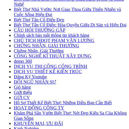
Nghệ
Biệt Thự Nhà Vườn: Nơi Giao Thoa Giữa Thiên Nhiên và
Cuộc Sống Hiện Đại
Biệt Thự Tân Cổ Điển Đẹp
Biệt Thự Tân Cổ Điển: Hòa Quyện Giữa Di Sản và Hiện Đại
CÂU HỎI THƯỜNG GẶP
Chính sách bảo mật thông tin khách hàng
CHỦ TỊCH HĐQT PHẠM VĂN LƯƠNG
CHỨNG NHẬN, GIẢI THƯỞNG
Chứng Nhận, Giải Thưởng
CÔNG NGHỆ KĨ THUẬT XÂY DỰNG
demo 360
DỊCH VỤ THI CÔNG CÔNG TRÌNH
DỊCH VỤ THIẾT KẾ KIẾN TRÚC
Đăng Ký Youtube
ĐỘI NGŨ NHÂN SỰ
Giỏ hàng
Giới thiệu
GỬI CV
Hồ Sơ Thiết Kế Biệt Thự: Những Điều Bạn Cần Biết
HOẠT ĐỘNG CÔNG TY
Khám Phá Sân Vườn Biệt Thự: Nét Đẹp Kiêu Sa Của Không
Gian Sống
KHUYẾN MẠI, ƯU ĐÃI
Kinh Nghiệm