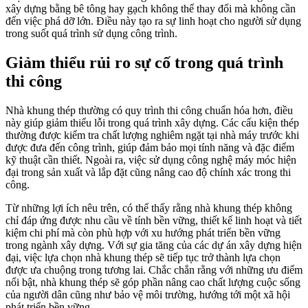
xây dựng bằng bê tông hay gạch không thể thay đổi mà không cần
đến việc phá dỡ lớn. Điều này tạo ra sự linh hoạt cho người sử dụng
trong suốt quá trình sử dụng công trình.
Giảm thiểu rủi ro sự cố trong quá trình
thi công
Nhà khung thép thường có quy trình thi công chuẩn hóa hơn, điều
này giúp giảm thiểu lỗi trong quá trình xây dựng. Các cấu kiện thép
thường được kiểm tra chất lượng nghiêm ngặt tại nhà máy trước khi
được đưa đến công trình, giúp đảm bảo mọi tính năng và đặc điểm
kỹ thuật cần thiết. Ngoài ra, việc sử dụng công nghệ máy móc hiện
đại trong sản xuất và lắp đặt cũng nâng cao độ chính xác trong thi
công.
Từ những lợi ích nêu trên, có thể thấy rằng nhà khung thép không
chỉ đáp ứng được nhu cầu về tính bền vững, thiết kế linh hoạt và tiết
kiệm chi phí mà còn phù hợp với xu hướng phát triển bền vững
trong ngành xây dựng. Với sự gia tăng của các dự án xây dựng hiện
đại, việc lựa chọn nhà khung thép sẽ tiếp tục trở thành lựa chọn
được ưa chuộng trong tương lai. Chắc chắn rằng với những ưu điểm
nổi bật, nhà khung thép sẽ góp phần nâng cao chất lượng cuộc sống
của người dân cũng như bảo vệ môi trường, hướng tới một xã hội
phát triển bền vững.