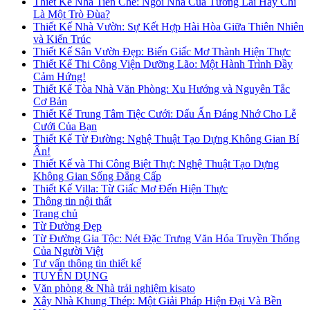
Thiết Kế Nhà Tiền Chế: Ngôi Nhà Của Tương Lai Hay Chỉ
Là Một Trò Đùa?
Thiết Kế Nhà Vườn: Sự Kết Hợp Hài Hòa Giữa Thiên Nhiên
và Kiến Trúc
Thiết Kế Sân Vườn Đẹp: Biến Giấc Mơ Thành Hiện Thực
Thiết Kế Thi Công Viện Dưỡng Lão: Một Hành Trình Đầy
Cảm Hứng!
Thiết Kế Tòa Nhà Văn Phòng: Xu Hướng và Nguyên Tắc
Cơ Bản
Thiết Kế Trung Tâm Tiệc Cưới: Dấu Ấn Đáng Nhớ Cho Lễ
Cưới Của Bạn
Thiết Kế Từ Đường: Nghệ Thuật Tạo Dựng Không Gian Bí
Ẩn!
Thiết Kế và Thi Công Biệt Thự: Nghệ Thuật Tạo Dựng
Không Gian Sống Đẳng Cấp
Thiết Kế Villa: Từ Giấc Mơ Đến Hiện Thực
Thông tin nội thất
Trang chủ
Từ Đường Đẹp
Từ Đường Gia Tộc: Nét Đặc Trưng Văn Hóa Truyền Thống
Của Người Việt
Tư vấn thông tin thiết kế
TUYỂN DỤNG
Văn phòng & Nhà trải nghiệm kisato
Xây Nhà Khung Thép: Một Giải Pháp Hiện Đại Và Bền