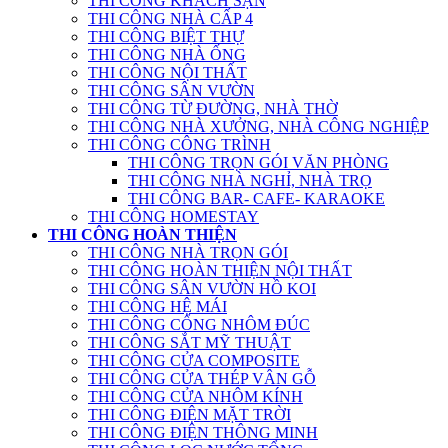
THI CÔNG KHÁCH SẠN
THI CÔNG NHÀ CẤP 4
THI CÔNG BIỆT THỰ
THI CÔNG NHÀ ỐNG
THI CÔNG NỘI THẤT
THI CÔNG SÂN VƯỜN
THI CÔNG TỪ ĐƯỜNG, NHÀ THỜ
THI CÔNG NHÀ XƯỞNG, NHÀ CÔNG NGHIỆP
THI CÔNG CÔNG TRÌNH
THI CÔNG TRỌN GÓI VĂN PHÒNG
THI CÔNG NHÀ NGHỈ, NHÀ TRỌ
THI CÔNG BAR- CAFE- KARAOKE
THI CÔNG HOMESTAY
THI CÔNG HOÀN THIỆN
THI CÔNG NHÀ TRỌN GÓI
THI CÔNG HOÀN THIỆN NỘI THẤT
THI CÔNG SÂN VƯỜN HỒ KOI
THI CÔNG HỆ MÁI
THI CÔNG CỔNG NHÔM ĐÚC
THI CÔNG SẮT MỸ THUẬT
THI CÔNG CỬA COMPOSITE
THI CÔNG CỬA THÉP VÂN GỖ
THI CÔNG CỬA NHÔM KÍNH
THI CÔNG ĐIỆN MẶT TRỜI
THI CÔNG ĐIỆN THÔNG MINH