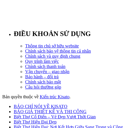
ĐIỀU KHOẢN SỬ DỤNG
Thông tin chủ sở hữu website
Chính sách bảo vệ thông tin cá nhân
Chính sách và quy định chung
Quy trình làm việc
Chính sách thanh toán
Vận chuyển – giao nhận
Bảo hành – đổi trả
Chính sách bảo mật
Câu hỏi thường gặp
Bản quyền thuộc về
Kiến trúc Kisato
.
BÁO CHÍ NÓI VỀ KISATO
BÁO GIÁ THIẾT KẾ VÀ THI CÔNG
Biệt Thự Cổ Điển – Vẻ Đẹp Vượt Thời Gian
Biệt Thự Hiện Đại Đẹp
Biệt Thự Hiện Đại: Nơi Kết Hợp Giữa Sang Trọng và Công