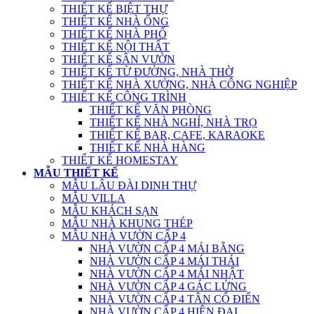
THIẾT KẾ BIỆT THỰ
THIẾT KẾ NHÀ ỐNG
THIẾT KẾ NHÀ PHỐ
THIẾT KẾ NỘI THẤT
THIẾT KẾ SÂN VƯỜN
THIẾT KẾ TỪ ĐƯỜNG, NHÀ THỜ
THIẾT KẾ NHÀ XƯỞNG, NHÀ CÔNG NGHIỆP
THIẾT KẾ CÔNG TRÌNH
THIẾT KẾ VĂN PHÒNG
THIẾT KẾ NHÀ NGHỈ, NHÀ TRỌ
THIẾT KẾ BAR, CAFE, KARAOKE
THIẾT KẾ NHÀ HÀNG
THIẾT KẾ HOMESTAY
MẪU THIẾT KẾ
MẪU LÂU ĐÀI DINH THỰ
MẪU VILLA
MẪU KHÁCH SẠN
MẪU NHÀ KHUNG THÉP
MẪU NHÀ VƯỜN CẤP 4
NHÀ VƯỜN CẤP 4 MÁI BẰNG
NHÀ VƯỜN CẤP 4 MÁI THÁI
NHÀ VƯỜN CẤP 4 MÁI NHẬT
NHÀ VƯỜN CẤP 4 GÁC LỬNG
NHÀ VƯỜN CẤP 4 TÂN CỔ ĐIỂN
NHÀ VƯỜN CẤP 4 HIỆN ĐẠI