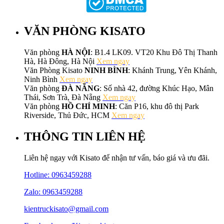
VĂN PHÒNG KISATO
Văn phòng
HÀ NỘI
: B1.4 LK09. VT20 Khu Đô Thị Thanh
Hà, Hà Đông, Hà Nội
Xem ngay
Văn Phòng Kisato
NINH BÌNH
: Khánh Trung, Yên Khánh,
Ninh Bình
Xem ngay
Văn phòng
ĐÀ NẴNG
: Số nhà 42, đường Khúc Hạo, Mân
Thái, Sơn Trà, Đà Nẵng
Xem ngay
Văn phòng
HỒ CHÍ MINH
: Căn P16, khu đô thị Park
Riverside, Thủ Đức, HCM
Xem ngay
THÔNG TIN LIÊN HỆ
Liên hệ ngay với Kisato để nhận tư vấn, báo giá và ưu đãi.
Hotline:
0963459288
Zalo: 0963459288
kientruckisato@gmail.com