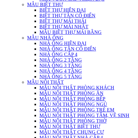
MẪU BIỆT THỰ
BIỆT THỰ HIỆN ĐẠI
BIỆT THỰ TÂN CỔ ĐIỂN
BIỆT THỰ MÁI THÁI
BIỆT THỰ MÁI NHẬT
MẪU BIỆT THỰ MÁI BẰNG
MẪU NHÀ ỐNG
NHÀ ỐNG HIỆN ĐẠI
NHÀ ỐNG TÂN CỔ ĐIỂN
NHÀ ỐNG CẤP 4
NHÀ ỐNG 2 TẦNG
NHÀ ỐNG 3 TẦNG
NHÀ ỐNG 4 TẦNG
NHÀ ỐNG 5 TẦNG
MẪU NỘI THẤT
MẪU NỘI THẤT PHÒNG KHÁCH
MẪU NỘI THẤT PHÒNG ĂN
MẪU NỘI THẤT PHÒNG BẾP
MẪU NỘI THẤT PHÒNG NGỦ
MẪU NỘI THẤT PHÒNG TRẺ EM
MẪU NỘI THẤT PHÒNG TẮM, VỆ SINH
MẪU NỘI THẤT PHÒNG THỜ
MẪU NỘI THẤT BIỆT THỰ
MẪU NỘI THẤT CHUNG CƯ
MẪU NỘI THẤT NHÀ CẤP 4