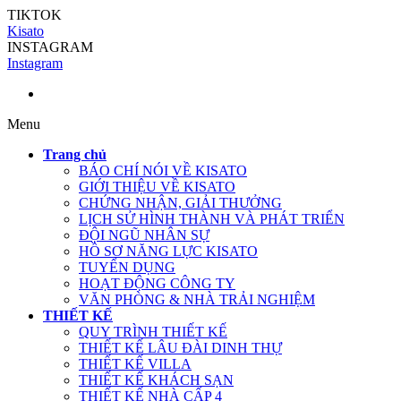
TIKTOK
Kisato
INSTAGRAM
Instagram
Menu
Trang chủ
BÁO CHÍ NÓI VỀ KISATO
GIỚI THIỆU VỀ KISATO
CHỨNG NHẬN, GIẢI THƯỞNG
LỊCH SỬ HÌNH THÀNH VÀ PHÁT TRIỂN
ĐỘI NGŨ NHÂN SỰ
HỒ SƠ NĂNG LỰC KISATO
TUYỂN DỤNG
HOẠT ĐỘNG CÔNG TY
VĂN PHÒNG & NHÀ TRẢI NGHIỆM
THIẾT KẾ
QUY TRÌNH THIẾT KẾ
THIẾT KẾ LÂU ĐÀI DINH THỰ
THIẾT KẾ VILLA
THIẾT KẾ KHÁCH SẠN
THIẾT KẾ NHÀ CẤP 4