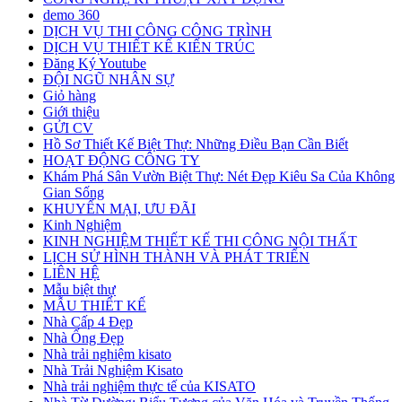
demo 360
DỊCH VỤ THI CÔNG CÔNG TRÌNH
DỊCH VỤ THIẾT KẾ KIẾN TRÚC
Đăng Ký Youtube
ĐỘI NGŨ NHÂN SỰ
Giỏ hàng
Giới thiệu
GỬI CV
Hồ Sơ Thiết Kế Biệt Thự: Những Điều Bạn Cần Biết
HOẠT ĐỘNG CÔNG TY
Khám Phá Sân Vườn Biệt Thự: Nét Đẹp Kiêu Sa Của Không
Gian Sống
KHUYẾN MẠI, ƯU ĐÃI
Kinh Nghiệm
KINH NGHIỆM THIẾT KẾ THI CÔNG NỘI THẤT
LỊCH SỬ HÌNH THÀNH VÀ PHÁT TRIỂN
LIÊN HỆ
Mẫu biệt thự
MẪU THIẾT KẾ
Nhà Cấp 4 Đẹp
Nhà Ống Đẹp
Nhà trải nghiệm kisato
Nhà Trải Nghiệm Kisato
Nhà trải nghiệm thực tế của KISATO