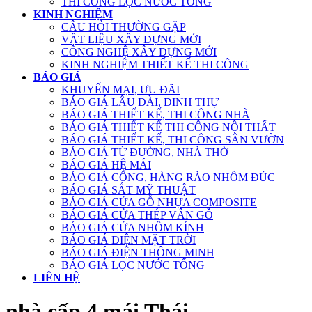
THI CÔNG LỌC NƯỚC TỔNG
KINH NGHIỆM
CÂU HỎI THƯỜNG GẶP
VẬT LIỆU XÂY DỰNG MỚI
CÔNG NGHỆ XÂY DỰNG MỚI
KINH NGHIỆM THIẾT KẾ THI CÔNG
BÁO GIÁ
KHUYẾN MẠI, ƯU ĐÃI
BÁO GIÁ LÂU ĐÀI, DINH THỰ
BÁO GIÁ THIẾT KẾ, THI CÔNG NHÀ
BÁO GIÁ THIẾT KẾ THI CÔNG NỘI THẤT
BÁO GIÁ THIẾT KẾ, THI CÔNG SÂN VƯỜN
BÁO GIÁ TỪ ĐƯỜNG, NHÀ THỜ
BÁO GIÁ HỆ MÁI
BÁO GIÁ CỔNG, HÀNG RÀO NHÔM ĐÚC
BÁO GIÁ SẮT MỸ THUẬT
BÁO GIÁ CỬA GỖ NHỰA COMPOSITE
BÁO GIÁ CỬA THÉP VÂN GỖ
BÁO GIÁ CỬA NHÔM KÍNH
BÁO GIÁ ĐIỆN MẶT TRỜI
BÁO GIÁ ĐIỆN THÔNG MINH
BÁO GIÁ LỌC NƯỚC TỔNG
LIÊN HỆ
nhà cấp 4 mái Thái