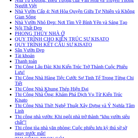
Nhà Từ Đường: Biểu Tượng của Văn Hóa và Truyền Thống
Người Việt
Nhà Vườn Cấp 4: Nơi Hòa Quyện Giữa Tự Nhiên và Không
Gian Sống
Nhà Vườn Nhỏ Đẹp: Nơi Tìm Về Bình Yên và Sáng Tạo
Nội Thất Đẹp
PHONG THỦY NHÀ Ở
QUY TRÌNH CHO KIẾN TRÚC SƯ KISATO
QUY TRÌNH KẾT CẤU SƯ KISATO
Sân Vườn Đẹp
Tài khoản
Thanh toán
Thi Công Lâu Đài: Khi Kiến Trúc Trở Thành Cuộc Phiêu
Lưu!
Thi Công Nhà Hàng Tiệc Cưới: Sự Tinh Tế Trong Từng Chi
Tiết
Thi Công Nhà Khung Thép Hiện Đại
Thi Công Nhà Ống: Khám Phá Dịch Vụ Từ Kiến Trúc
Kisato
Thi Công Nhà Thờ: Nghệ Thuật Xây Dựng và Ý Nghĩa Tâm
Linh
Thi công nhà vườn: Khi ngôi nhà trở thành “khu vườn siêu
chất”!
Thi công tòa nhà văn phòng: Cuộc phiêu lưu kỳ thú sờ sờ
ngay trước mắt!