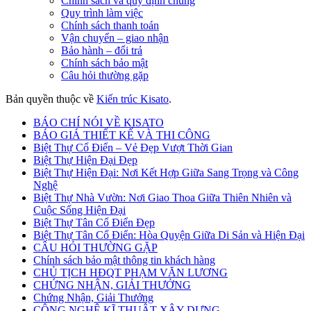
Chính sách và quy định chung
Quy trình làm việc
Chính sách thanh toán
Vận chuyển – giao nhận
Bảo hành – đổi trả
Chính sách bảo mật
Câu hỏi thường gặp
Bản quyền thuộc về
Kiến trúc Kisato
.
BÁO CHÍ NÓI VỀ KISATO
BÁO GIÁ THIẾT KẾ VÀ THI CÔNG
Biệt Thự Cổ Điển – Vẻ Đẹp Vượt Thời Gian
Biệt Thự Hiện Đại Đẹp
Biệt Thự Hiện Đại: Nơi Kết Hợp Giữa Sang Trọng và Công
Nghệ
Biệt Thự Nhà Vườn: Nơi Giao Thoa Giữa Thiên Nhiên và
Cuộc Sống Hiện Đại
Biệt Thự Tân Cổ Điển Đẹp
Biệt Thự Tân Cổ Điển: Hòa Quyện Giữa Di Sản và Hiện Đại
CÂU HỎI THƯỜNG GẶP
Chính sách bảo mật thông tin khách hàng
CHỦ TỊCH HĐQT PHẠM VĂN LƯƠNG
CHỨNG NHẬN, GIẢI THƯỞNG
Chứng Nhận, Giải Thưởng
CÔNG NGHỆ KĨ THUẬT XÂY DỰNG