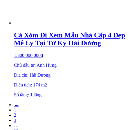
Cả Xóm Đi Xem Mẫu Nhà Cấp 4 Đẹp
Mê Ly Tại Tứ Kỳ Hải Dương
1.800.000.000
₫
Chủ đầu tư: Anh Hưng
Địa chỉ: Hải Dương
Diện tích: 174 m2
Số tầng: 1 tầng
←
1
2
3
…