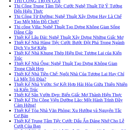
THI CÔNG TRỌN GÓI
Thi Công Trung Tâm Tiệc Cưới: Nghệ Thuật Từ Ý Tưởng
Đến Hiện Thực
Thi Công Từ Đường: Nghệ Thuật Xây Dựng Hay Là Chế
Tạo Một Món Đồ Chơi?
Thi công Villa: Nghệ Thuật Tạo Dựng Không Gian Sống
Đẳng Cấp
Thiết Kế Lâu Đài: Nghệ Thuật Xây Dựng Những Giấc Mơ
Thiết Kế Nhà Hàng Tiệc Cưới: Bước Đột Phá Trong Ngành
Dịch Vụ Sự Kiện
Thiết Kế Nhà Khung Thép Hiện Đại: Tương Lai của Kiến
Trúc
Thiết Kế Nhà Ống: Nghệ Thuật Tạo Dựng Không Gian
Trong Chật Hẹp
Thiết Kế Nhà Tiền Chế: Ngôi Nhà Của Tương Lai Hay Chỉ
Là Một Trò Đùa?
Thiết Kế Nhà Vườn: Sự Kết Hợp Hài Hòa Giữa Thiên Nhiên
và Kiến Trúc
Thiết Kế Sân Vườn Đẹp: Biến Giấc Mơ Thành Hiện Thực
Thiết Kế Thi Công Viện Dưỡng Lão: Một Hành Trình Đầy
Cảm Hứng!
Thiết Kế Tòa Nhà Văn Phòng: Xu Hướng và Nguyên Tắc
Cơ Bản
Thiết Kế Trung Tâm Tiệc Cưới: Dấu Ấn Đáng Nhớ Cho Lễ
Cưới Của Bạn