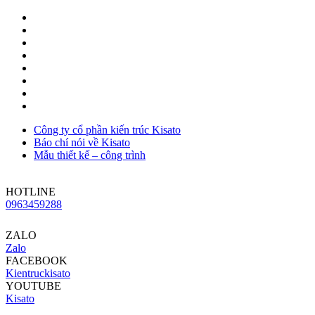
Công ty cổ phần kiến trúc Kisato
Báo chí nói về Kisato
Mẫu thiết kế – công trình
HOTLINE
0963459288
ZALO
Zalo
FACEBOOK
Kientruckisato
YOUTUBE
Kisato