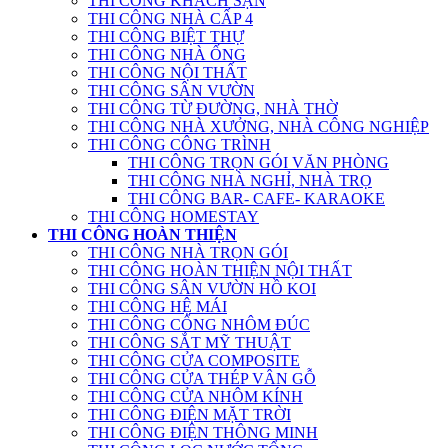
THI CÔNG KHÁCH SẠN
THI CÔNG NHÀ CẤP 4
THI CÔNG BIỆT THỰ
THI CÔNG NHÀ ỐNG
THI CÔNG NỘI THẤT
THI CÔNG SÂN VƯỜN
THI CÔNG TỪ ĐƯỜNG, NHÀ THỜ
THI CÔNG NHÀ XƯỞNG, NHÀ CÔNG NGHIỆP
THI CÔNG CÔNG TRÌNH
THI CÔNG TRỌN GÓI VĂN PHÒNG
THI CÔNG NHÀ NGHỈ, NHÀ TRỌ
THI CÔNG BAR- CAFE- KARAOKE
THI CÔNG HOMESTAY
THI CÔNG HOÀN THIỆN
THI CÔNG NHÀ TRỌN GÓI
THI CÔNG HOÀN THIỆN NỘI THẤT
THI CÔNG SÂN VƯỜN HỒ KOI
THI CÔNG HỆ MÁI
THI CÔNG CỔNG NHÔM ĐÚC
THI CÔNG SẮT MỸ THUẬT
THI CÔNG CỬA COMPOSITE
THI CÔNG CỬA THÉP VÂN GỖ
THI CÔNG CỬA NHÔM KÍNH
THI CÔNG ĐIỆN MẶT TRỜI
THI CÔNG ĐIỆN THÔNG MINH