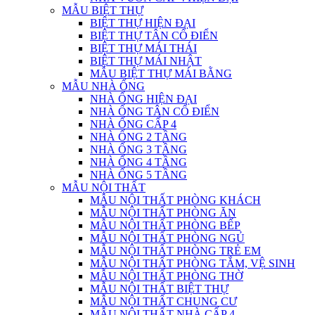
MẪU BIỆT THỰ
BIỆT THỰ HIỆN ĐẠI
BIỆT THỰ TÂN CỔ ĐIỂN
BIỆT THỰ MÁI THÁI
BIỆT THỰ MÁI NHẬT
MẪU BIỆT THỰ MÁI BẰNG
MẪU NHÀ ỐNG
NHÀ ỐNG HIỆN ĐẠI
NHÀ ỐNG TÂN CỔ ĐIỂN
NHÀ ỐNG CẤP 4
NHÀ ỐNG 2 TẦNG
NHÀ ỐNG 3 TẦNG
NHÀ ỐNG 4 TẦNG
NHÀ ỐNG 5 TẦNG
MẪU NỘI THẤT
MẪU NỘI THẤT PHÒNG KHÁCH
MẪU NỘI THẤT PHÒNG ĂN
MẪU NỘI THẤT PHÒNG BẾP
MẪU NỘI THẤT PHÒNG NGỦ
MẪU NỘI THẤT PHÒNG TRẺ EM
MẪU NỘI THẤT PHÒNG TẮM, VỆ SINH
MẪU NỘI THẤT PHÒNG THỜ
MẪU NỘI THẤT BIỆT THỰ
MẪU NỘI THẤT CHUNG CƯ
MẪU NỘI THẤT NHÀ CẤP 4