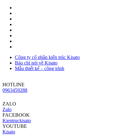
Công ty cổ phần kiến trúc Kisato
Báo chí nói về Kisato
Mẫu thiết kế – công trình
HOTLINE
0963459288
ZALO
Zalo
FACEBOOK
Kientruckisato
YOUTUBE
Kisato