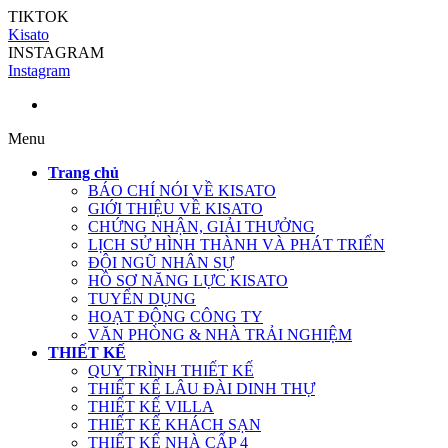
TIKTOK
Kisato
INSTAGRAM
Instagram
Menu
Trang chủ
BÁO CHÍ NÓI VỀ KISATO
GIỚI THIỆU VỀ KISATO
CHỨNG NHẬN, GIẢI THƯỞNG
LỊCH SỬ HÌNH THÀNH VÀ PHÁT TRIỂN
ĐỘI NGŨ NHÂN SỰ
HỒ SƠ NĂNG LỰC KISATO
TUYỂN DỤNG
HOẠT ĐỘNG CÔNG TY
VĂN PHÒNG & NHÀ TRẢI NGHIỆM
THIẾT KẾ
QUY TRÌNH THIẾT KẾ
THIẾT KẾ LÂU ĐÀI DINH THỰ
THIẾT KẾ VILLA
THIẾT KẾ KHÁCH SẠN
THIẾT KẾ NHÀ CẤP 4