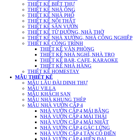
THIẾT KẾ BIỆT THỰ
THIẾT KẾ NHÀ ỐNG
THIẾT KẾ NHÀ PHỐ
THIẾT KẾ NỘI THẤT
THIẾT KẾ SÂN VƯỜN
THIẾT KẾ TỪ ĐƯỜNG, NHÀ THỜ
THIẾT KẾ NHÀ XƯỞNG, NHÀ CÔNG NGHIỆP
THIẾT KẾ CÔNG TRÌNH
THIẾT KẾ VĂN PHÒNG
THIẾT KẾ NHÀ NGHỈ, NHÀ TRỌ
THIẾT KẾ BAR, CAFE, KARAOKE
THIẾT KẾ NHÀ HÀNG
THIẾT KẾ HOMESTAY
MẪU THIẾT KẾ
MẪU LÂU ĐÀI DINH THỰ
MẪU VILLA
MẪU KHÁCH SẠN
MẪU NHÀ KHUNG THÉP
MẪU NHÀ VƯỜN CẤP 4
NHÀ VƯỜN CẤP 4 MÁI BẰNG
NHÀ VƯỜN CẤP 4 MÁI THÁI
NHÀ VƯỜN CẤP 4 MÁI NHẬT
NHÀ VƯỜN CẤP 4 GÁC LỬNG
NHÀ VƯỜN CẤP 4 TÂN CỔ ĐIỂN
NHÀ VƯỜN CẤP 4 HIỆN ĐẠI