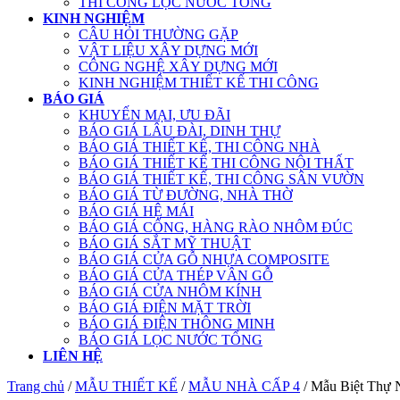
THI CÔNG LỌC NƯỚC TỔNG
KINH NGHIỆM
CÂU HỎI THƯỜNG GẶP
VẬT LIỆU XÂY DỰNG MỚI
CÔNG NGHỆ XÂY DỰNG MỚI
KINH NGHIỆM THIẾT KẾ THI CÔNG
BÁO GIÁ
KHUYẾN MẠI, ƯU ĐÃI
BÁO GIÁ LÂU ĐÀI, DINH THỰ
BÁO GIÁ THIẾT KẾ, THI CÔNG NHÀ
BÁO GIÁ THIẾT KẾ THI CÔNG NỘI THẤT
BÁO GIÁ THIẾT KẾ, THI CÔNG SÂN VƯỜN
BÁO GIÁ TỪ ĐƯỜNG, NHÀ THỜ
BÁO GIÁ HỆ MÁI
BÁO GIÁ CỔNG, HÀNG RÀO NHÔM ĐÚC
BÁO GIÁ SẮT MỸ THUẬT
BÁO GIÁ CỬA GỖ NHỰA COMPOSITE
BÁO GIÁ CỬA THÉP VÂN GỖ
BÁO GIÁ CỬA NHÔM KÍNH
BÁO GIÁ ĐIỆN MẶT TRỜI
BÁO GIÁ ĐIỆN THÔNG MINH
BÁO GIÁ LỌC NƯỚC TỔNG
LIÊN HỆ
Trang chủ
/
MẪU THIẾT KẾ
/
MẪU NHÀ CẤP 4
/ Mẫu Biệt Thự 