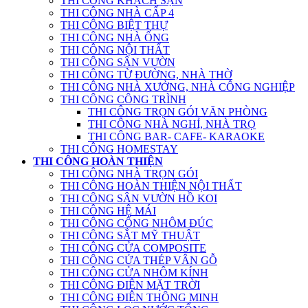
THI CÔNG KHÁCH SẠN
THI CÔNG NHÀ CẤP 4
THI CÔNG BIỆT THỰ
THI CÔNG NHÀ ỐNG
THI CÔNG NỘI THẤT
THI CÔNG SÂN VƯỜN
THI CÔNG TỪ ĐƯỜNG, NHÀ THỜ
THI CÔNG NHÀ XƯỞNG, NHÀ CÔNG NGHIỆP
THI CÔNG CÔNG TRÌNH
THI CÔNG TRỌN GÓI VĂN PHÒNG
THI CÔNG NHÀ NGHỈ, NHÀ TRỌ
THI CÔNG BAR- CAFE- KARAOKE
THI CÔNG HOMESTAY
THI CÔNG HOÀN THIỆN
THI CÔNG NHÀ TRỌN GÓI
THI CÔNG HOÀN THIỆN NỘI THẤT
THI CÔNG SÂN VƯỜN HỒ KOI
THI CÔNG HỆ MÁI
THI CÔNG CỔNG NHÔM ĐÚC
THI CÔNG SẮT MỸ THUẬT
THI CÔNG CỬA COMPOSITE
THI CÔNG CỬA THÉP VÂN GỖ
THI CÔNG CỬA NHÔM KÍNH
THI CÔNG ĐIỆN MẶT TRỜI
THI CÔNG ĐIỆN THÔNG MINH