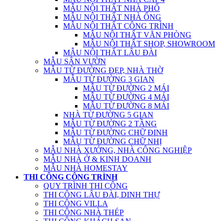
MẪU NỘI THẤT NHÀ PHỐ
MẪU NỘI THẤT NHÀ ỐNG
MẪU NỘI THẤT CÔNG TRÌNH
MẪU NỘI THẤT VĂN PHÒNG
MẪU NỘI THẤT SHOP, SHOWROOM
MẪU NỘI THẤT LÂU ĐÀI
MẪU SÂN VƯỜN
MẪU TỪ ĐƯỜNG ĐẸP, NHÀ THỜ
MẪU TỪ ĐƯỜNG 3 GIAN
MẪU TỪ ĐƯỜNG 2 MÁI
MẪU TỪ ĐƯỜNG 4 MÁI
MẪU TỪ ĐƯỜNG 8 MÁI
NHÀ TỪ ĐƯỜNG 5 GIAN
MẪU TỪ ĐƯỜNG 2 TẦNG
MẪU TỪ ĐƯỜNG CHỮ ĐINH
MẪU TỪ ĐƯỜNG CHỮ NHỊ
MẪU NHÀ XƯỞNG, NHÀ CÔNG NGHIỆP
MẪU NHÀ Ở & KINH DOANH
MẪU NHÀ HOMESTAY
THI CÔNG CÔNG TRÌNH
QUY TRÌNH THI CÔNG
THI CÔNG LÂU ĐÀI, DINH THỰ
THI CÔNG VILLA
THI CÔNG NHÀ THÉP