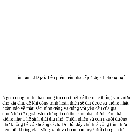
công trình thi công đảm bảo chất lượng, bàn giao đúng tiến độ. Hãy
đến với chúng tôi để sở hữu ngôi nhà đẹp của riêng bạn không chỉ
đa dạng ở mẫu nhà thiết kế mà còn ở mọi phong cách.
Để được tư vấn thiết kế nhà đẹp và thi công uy tín, đảm bảo hiện
thực hóa đúng bản vẽ và tiến độ, mời Quý khách hàng liên
hệ:
hotline 096.345.9288.
Bình Luận
Thông tin bổ sung
Chiều rộng mặt tiền
Mặt tiền 10m-15m
Địa điểm
Thanh Hóa