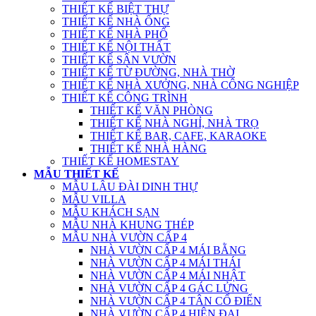
THIẾT KẾ BIỆT THỰ
THIẾT KẾ NHÀ ỐNG
THIẾT KẾ NHÀ PHỐ
THIẾT KẾ NỘI THẤT
THIẾT KẾ SÂN VƯỜN
THIẾT KẾ TỪ ĐƯỜNG, NHÀ THỜ
THIẾT KẾ NHÀ XƯỞNG, NHÀ CÔNG NGHIỆP
THIẾT KẾ CÔNG TRÌNH
THIẾT KẾ VĂN PHÒNG
THIẾT KẾ NHÀ NGHỈ, NHÀ TRỌ
THIẾT KẾ BAR, CAFE, KARAOKE
THIẾT KẾ NHÀ HÀNG
THIẾT KẾ HOMESTAY
MẪU THIẾT KẾ
MẪU LÂU ĐÀI DINH THỰ
MẪU VILLA
MẪU KHÁCH SẠN
MẪU NHÀ KHUNG THÉP
MẪU NHÀ VƯỜN CẤP 4
NHÀ VƯỜN CẤP 4 MÁI BẰNG
NHÀ VƯỜN CẤP 4 MÁI THÁI
NHÀ VƯỜN CẤP 4 MÁI NHẬT
NHÀ VƯỜN CẤP 4 GÁC LỬNG
NHÀ VƯỜN CẤP 4 TÂN CỔ ĐIỂN
NHÀ VƯỜN CẤP 4 HIỆN ĐẠI