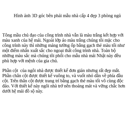
Mặt Bằng Thiết Kế Mẫu Nhà Cấp 4 Đẹp 3 Phòng Ngủ
Mặt Bằng Công Năng Mẫu Nhà Vườn Đẹp 3 Phòng
Ngủ
Thực sự, một ngôi nhà không chỉ nhìn ở vẻ bề ngoài đẹp rồi nói là
hoàn hảo được. Muốn hoàn hảo thì ngôi nhà phải được bố trí các
phòng chức năng hợp lý để tận dụng tối đa công năng sử dụng.
Hiểu được một cách sâu sắc điều đó, chúng tôi đã bố trí các phòng
một cách thật hợp lý cho gia nhà. Sau đấy chúng tôi xin giới thiệu
cho các bạn công năng sử dụng của mẫu nhà cấp 4 đẹp này.
+ Phòng khách cùng phòng thờ có diện tích 29,04 m2+ Phòng bếp
cùng phòng ăn có diện tích 27,08 m2 + Phòng ngủ 1 có diện tích
13,96 m2+ Phòng ngủ 2 có diện tích 12,1 m2+ Phòng ngủ 3 có diện
tích 12,3 m2+ Phòng vệ sinh 1 có diện tích 3 m2 + Phòng vệ sinh 1
có diện tích 4,53 m2+ Phòng vệ sinh 2 có diện tích 2,76 m2