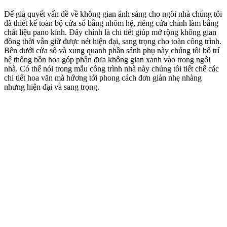
Mặt Bằng Công Năng Mẫu Nhà Vườn Đẹp 3 Phòng Ngủ
Thông tin liên hệ và tư vấn
Công ty cổ phần kiến trúc Kisato là một trong những công ty đi đầu
trong lĩnh vực thiết kế và thi công trọn gói công trình nhà dân trên
63 tỉnh thành, uy tín hàng đầu tại Việt Nam, trên 10 năm kinh
nghiệm có đội ngũ KTS chuyên nghiệp. Chuyên thiết kế nhà đẹp,