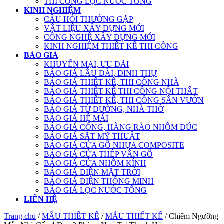
THI CÔNG LỌC NƯỚC TỔNG
KINH NGHIỆM
CÂU HỎI THƯỜNG GẶP
VẬT LIỆU XÂY DỰNG MỚI
CÔNG NGHỆ XÂY DỰNG MỚI
KINH NGHIỆM THIẾT KẾ THI CÔNG
BÁO GIÁ
KHUYẾN MẠI, ƯU ĐÃI
BÁO GIÁ LÂU ĐÀI, DINH THỰ
BÁO GIÁ THIẾT KẾ, THI CÔNG NHÀ
BÁO GIÁ THIẾT KẾ THI CÔNG NỘI THẤT
BÁO GIÁ THIẾT KẾ, THI CÔNG SÂN VƯỜN
BÁO GIÁ TỪ ĐƯỜNG, NHÀ THỜ
BÁO GIÁ HỆ MÁI
BÁO GIÁ CỔNG, HÀNG RÀO NHÔM ĐÚC
BÁO GIÁ SẮT MỸ THUẬT
BÁO GIÁ CỬA GỖ NHỰA COMPOSITE
BÁO GIÁ CỬA THÉP VÂN GỖ
BÁO GIÁ CỬA NHÔM KÍNH
BÁO GIÁ ĐIỆN MẶT TRỜI
BÁO GIÁ ĐIỆN THÔNG MINH
BÁO GIÁ LỌC NƯỚC TỔNG
LIÊN HỆ
Trang chủ
/
MẪU THIẾT KẾ
/
MẪU THIẾT KẾ
/ Chiêm Ngưỡng