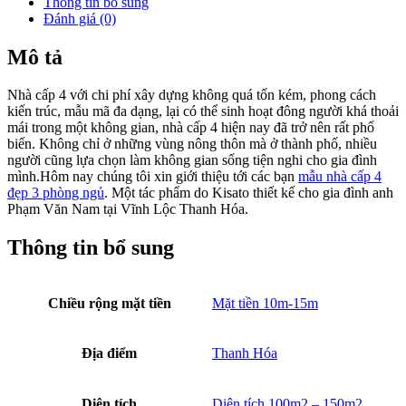
Hình ảnh 3D góc bên phải mẫu nhà cấp 4 đẹp 3 phòng ngủ
Tông mầu chủ đạo của công trình nhà vẫn là màu trắng kết hợp với
màu xanh của hệ mái. Ngoài lớp áo màu trắng chúng tôi mặc cho
công trình này thì những mảng tường ốp bằng gạch thẻ màu tối như
một điểm nhấn xuất sắc cho ngoại thất công trình nhà. Toàn bộ
những màu sắc mà chúng tôi phối cho mẫu nhà mái Nhật này đều
phù hợp với mệnh của gia chủ.
Phần cột của ngôi nhà được thiết kế đơn giản nhưng rất đẹp mắt.
Phần chân cột được thiết kế vuông to, và vuốt nhỏ dần về phía đầu
cột. Trên thân cột được trang trí bằng gạch thẻ màu tối vô cùng độc
đáo. Với thiết kế này ngôi nhà trở nên thoáng mát và vững chắc hơn
dưới hệ mái đồ sộ này.