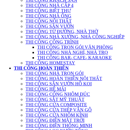
THI CÔNG KHÁCH SẠN
THI CÔNG NHÀ CẤP 4
THI CÔNG BIỆT THỰ
THI CÔNG NHÀ ỐNG
THI CÔNG NỘI THẤT
THI CÔNG SÂN VƯỜN
THI CÔNG TỪ ĐƯỜNG, NHÀ THỜ
THI CÔNG NHÀ XƯỞNG, NHÀ CÔNG NGHIỆP
THI CÔNG CÔNG TRÌNH
THI CÔNG TRỌN GÓI VĂN PHÒNG
THI CÔNG NHÀ NGHỈ, NHÀ TRỌ
THI CÔNG BAR- CAFE- KARAOKE
THI CÔNG HOMESTAY
THI CÔNG HOÀN THIỆN
THI CÔNG NHÀ TRỌN GÓI
THI CÔNG HOÀN THIỆN NỘI THẤT
THI CÔNG SÂN VƯỜN HỒ KOI
THI CÔNG HỆ MÁI
THI CÔNG CỔNG NHÔM ĐÚC
THI CÔNG SẮT MỸ THUẬT
THI CÔNG CỬA COMPOSITE
THI CÔNG CỬA THÉP VÂN GỖ
THI CÔNG CỬA NHÔM KÍNH
THI CÔNG ĐIỆN MẶT TRỜI
THI CÔNG ĐIỆN THÔNG MINH