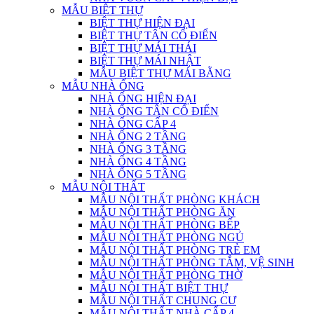
MẪU BIỆT THỰ
BIỆT THỰ HIỆN ĐẠI
BIỆT THỰ TÂN CỔ ĐIỂN
BIỆT THỰ MÁI THÁI
BIỆT THỰ MÁI NHẬT
MẪU BIỆT THỰ MÁI BẰNG
MẪU NHÀ ỐNG
NHÀ ỐNG HIỆN ĐẠI
NHÀ ỐNG TÂN CỔ ĐIỂN
NHÀ ỐNG CẤP 4
NHÀ ỐNG 2 TẦNG
NHÀ ỐNG 3 TẦNG
NHÀ ỐNG 4 TẦNG
NHÀ ỐNG 5 TẦNG
MẪU NỘI THẤT
MẪU NỘI THẤT PHÒNG KHÁCH
MẪU NỘI THẤT PHÒNG ĂN
MẪU NỘI THẤT PHÒNG BẾP
MẪU NỘI THẤT PHÒNG NGỦ
MẪU NỘI THẤT PHÒNG TRẺ EM
MẪU NỘI THẤT PHÒNG TẮM, VỆ SINH
MẪU NỘI THẤT PHÒNG THỜ
MẪU NỘI THẤT BIỆT THỰ
MẪU NỘI THẤT CHUNG CƯ
MẪU NỘI THẤT NHÀ CẤP 4