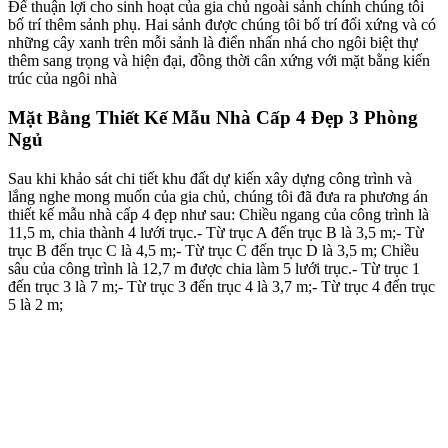
Diện tích
Diện tích 100m2 – 150m2
Kiểu kiến trúc, phong cách
Kiến trúc Hiện đại
Loại công trình
Nhà cấp 4
Số tầng
1 Tầng
Đánh giá
Chưa có đánh giá nào.
Hãy là người đầu tiên nhận xét “Chiêm Ngưỡng Mẫu Nhà Cấp 4
Đẹp 3 Phòng Ngủ Tại Thanh Hóa”
Email của bạn sẽ không được hiển thị công khai.
Các trường bắt
buộc được đánh dấu
*
Đánh giá của bạn
*
Nhận xét của bạn
*