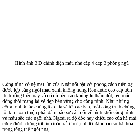
thêm sang trọng và hiện đại, đồng thời cân xứng với mặt bằng kiến
trúc của ngôi nhà
Mặt Bằng Thiết Kế Mẫu Nhà Cấp 4 Đẹp 3 Phòng
Ngủ
Sau khi khảo sát chi tiết khu đất dự kiến xây dựng công trình và
lắng nghe mong muốn của gia chủ, chúng tôi đã đưa ra phương án
thiết kế mẫu nhà cấp 4 đẹp như sau: Chiều ngang của công trình là
11,5 m, chia thành 4 lưới trục.- Từ trục A đến trục B là 3,5 m;- Từ
trục B đến trục C là 4,5 m;- Từ trục C đến trục D là 3,5 m; Chiều
sâu của công trình là 12,7 m được chia làm 5 lưới trục.- Từ trục 1
đến trục 3 là 7 m;- Từ trục 3 đến trục 4 là 3,7 m;- Từ trục 4 đến trục
5 là 2 m;