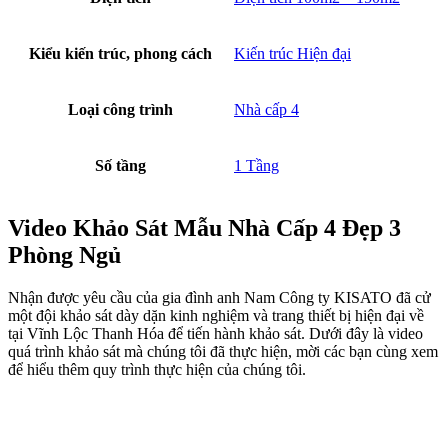
Hình ảnh 3D góc bên phải mẫu nhà cấp 4 đẹp 3 phòng ngủ
Để giả quyết vấn đề về không gian ánh sáng cho ngôi nhà chúng tôi
đã thiết kế toàn bộ cửa sổ bằng nhôm hệ, riêng cửa chính làm bằng