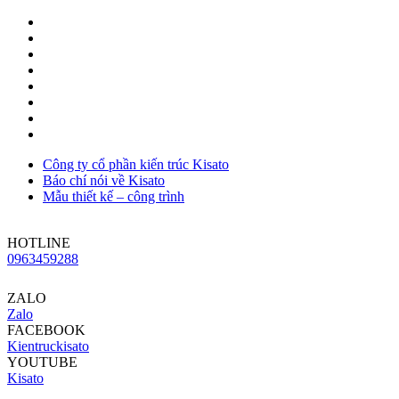
Công ty cổ phần kiến trúc Kisato
Báo chí nói về Kisato
Mẫu thiết kế – công trình
HOTLINE
0963459288
ZALO
Zalo
FACEBOOK
Kientruckisato
YOUTUBE
Kisato