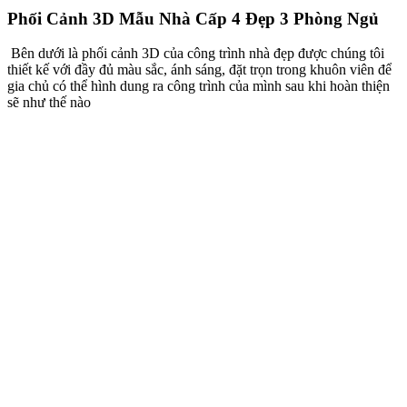
Hình ảnh 3D góc bên phải mẫu nhà cấp 4 đẹp 3 phòng ngủ
Ngoài công trình nhà chúng tôi còn thiết kế thêm hệ thống sân vườn
cho gia chủ, để khi công trình hoàn thiện sẽ đạt được sự thống nhất
hoàn hảo về màu sắc, hình dáng và đúng với yêu cầu của gia
chủ.Nhìn từ ngoài vào, chúng ta có thể cảm nhận được căn nhà
giống như 1 hệ sinh thái thu nhỏ. Thiên nhiên và con người dường
như không hề có khoảng cách. Do đó, đây chính là công trình hứa
hẹn một không gian sống xanh và hoàn hảo tuyệt đối cho gia chủ.​
Để thuận lợi cho sinh hoạt của gia chủ ngoài sảnh chính chúng tôi
bố trí thêm sảnh phụ. Hai sảnh được chúng tôi bố trí đối xứng và có
những cây xanh trên mỗi sảnh là điển nhấn nhá cho ngôi biệt thự