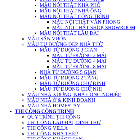
MẪU NỘI THẤT NHÀ PHỐ
MẪU NỘI THẤT NHÀ ỐNG
MẪU NỘI THẤT CÔNG TRÌNH
MẪU NỘI THẤT VĂN PHÒNG
MẪU NỘI THẤT SHOP, SHOWROOM
MẪU NỘI THẤT LÂU ĐÀI
MẪU SÂN VƯỜN
MẪU TỪ ĐƯỜNG ĐẸP, NHÀ THỜ
MẪU TỪ ĐƯỜNG 3 GIAN
MẪU TỪ ĐƯỜNG 2 MÁI
MẪU TỪ ĐƯỜNG 4 MÁI
MẪU TỪ ĐƯỜNG 8 MÁI
NHÀ TỪ ĐƯỜNG 5 GIAN
MẪU TỪ ĐƯỜNG 2 TẦNG
MẪU TỪ ĐƯỜNG CHỮ ĐINH
MẪU TỪ ĐƯỜNG CHỮ NHỊ
MẪU NHÀ XƯỞNG, NHÀ CÔNG NGHIỆP
MẪU NHÀ Ở & KINH DOANH
MẪU NHÀ HOMESTAY
THI CÔNG CÔNG TRÌNH
QUY TRÌNH THI CÔNG
THI CÔNG LÂU ĐÀI, DINH THỰ
THI CÔNG VILLA
THI CÔNG NHÀ THÉP