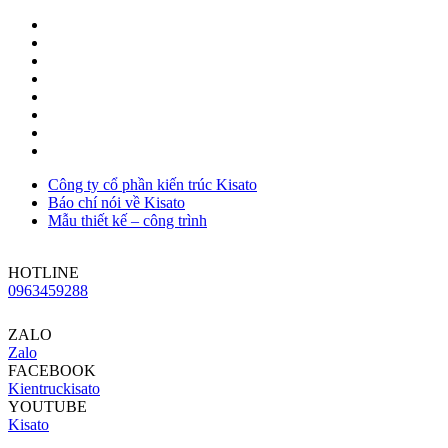
Công ty cổ phần kiến trúc Kisato
Báo chí nói về Kisato
Mẫu thiết kế – công trình
HOTLINE
0963459288
ZALO
Zalo
FACEBOOK
Kientruckisato
YOUTUBE
Kisato