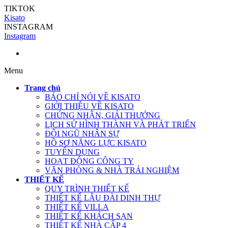
TIKTOK
Kisato
INSTAGRAM
Instagram
Menu
Trang chủ
BÁO CHÍ NÓI VỀ KISATO
GIỚI THIỆU VỀ KISATO
CHỨNG NHẬN, GIẢI THƯỞNG
LỊCH SỬ HÌNH THÀNH VÀ PHÁT TRIỂN
ĐỘI NGŨ NHÂN SỰ
HỒ SƠ NĂNG LỰC KISATO
TUYỂN DỤNG
HOẠT ĐỘNG CÔNG TY
VĂN PHÒNG & NHÀ TRẢI NGHIỆM
THIẾT KẾ
QUY TRÌNH THIẾT KẾ
THIẾT KẾ LÂU ĐÀI DINH THỰ
THIẾT KẾ VILLA
THIẾT KẾ KHÁCH SẠN
THIẾT KẾ NHÀ CẤP 4