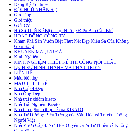
Đăng Ký Youtube
ĐỘI NGŨ NHÂN SỰ
Giỏ hàng
Giới thiệu
GỬI CV
Hồ Sơ Thiết Kế Biệt Thự: Những Điều Bạn Cần Biết
HOẠT ĐỘNG CÔNG TY
Khám Phá Sân Vườn Biệt Thự: Nét Đẹp Kiêu Sa Của Không
Gian Sống
KHUYẾN MẠI, ƯU ĐÃI
Kinh Nghiệm
KINH NGHIỆM THIẾT KẾ THI CÔNG NỘI THẤT
LỊCH SỬ HÌNH THÀNH VÀ PHÁT TRIỂN
LIÊN HỆ
Mẫu biệt thự
MẪU THIẾT KẾ
Nhà Cấp 4 Đẹp
Nhà Ống Đẹp
Nhà trải nghiệm kisato
Nhà Trải Nghiệm Kisato
Nhà trải nghiệm thực tế của KISATO
Nhà Từ Đường: Biểu Tượng của Văn Hóa và Truyền Thống
Người Việt
Nhà Vườn Cấp 4: Nơi Hòa Quyện Giữa Tự Nhiên và Không
Gian Sống