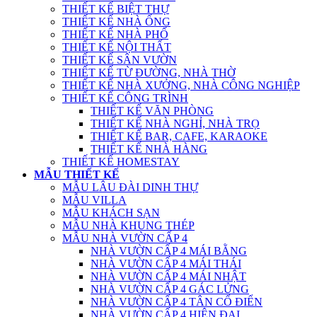
THIẾT KẾ BIỆT THỰ
THIẾT KẾ NHÀ ỐNG
THIẾT KẾ NHÀ PHỐ
THIẾT KẾ NỘI THẤT
THIẾT KẾ SÂN VƯỜN
THIẾT KẾ TỪ ĐƯỜNG, NHÀ THỜ
THIẾT KẾ NHÀ XƯỞNG, NHÀ CÔNG NGHIỆP
THIẾT KẾ CÔNG TRÌNH
THIẾT KẾ VĂN PHÒNG
THIẾT KẾ NHÀ NGHỈ, NHÀ TRỌ
THIẾT KẾ BAR, CAFE, KARAOKE
THIẾT KẾ NHÀ HÀNG
THIẾT KẾ HOMESTAY
MẪU THIẾT KẾ
MẪU LÂU ĐÀI DINH THỰ
MẪU VILLA
MẪU KHÁCH SẠN
MẪU NHÀ KHUNG THÉP
MẪU NHÀ VƯỜN CẤP 4
NHÀ VƯỜN CẤP 4 MÁI BẰNG
NHÀ VƯỜN CẤP 4 MÁI THÁI
NHÀ VƯỜN CẤP 4 MÁI NHẬT
NHÀ VƯỜN CẤP 4 GÁC LỬNG
NHÀ VƯỜN CẤP 4 TÂN CỔ ĐIỂN
NHÀ VƯỜN CẤP 4 HIỆN ĐẠI