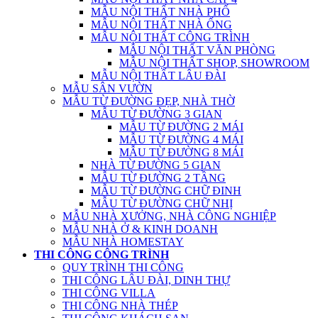
MẪU NỘI THẤT NHÀ PHỐ
MẪU NỘI THẤT NHÀ ỐNG
MẪU NỘI THẤT CÔNG TRÌNH
MẪU NỘI THẤT VĂN PHÒNG
MẪU NỘI THẤT SHOP, SHOWROOM
MẪU NỘI THẤT LÂU ĐÀI
MẪU SÂN VƯỜN
MẪU TỪ ĐƯỜNG ĐẸP, NHÀ THỜ
MẪU TỪ ĐƯỜNG 3 GIAN
MẪU TỪ ĐƯỜNG 2 MÁI
MẪU TỪ ĐƯỜNG 4 MÁI
MẪU TỪ ĐƯỜNG 8 MÁI
NHÀ TỪ ĐƯỜNG 5 GIAN
MẪU TỪ ĐƯỜNG 2 TẦNG
MẪU TỪ ĐƯỜNG CHỮ ĐINH
MẪU TỪ ĐƯỜNG CHỮ NHỊ
MẪU NHÀ XƯỞNG, NHÀ CÔNG NGHIỆP
MẪU NHÀ Ở & KINH DOANH
MẪU NHÀ HOMESTAY
THI CÔNG CÔNG TRÌNH
QUY TRÌNH THI CÔNG
THI CÔNG LÂU ĐÀI, DINH THỰ
THI CÔNG VILLA
THI CÔNG NHÀ THÉP