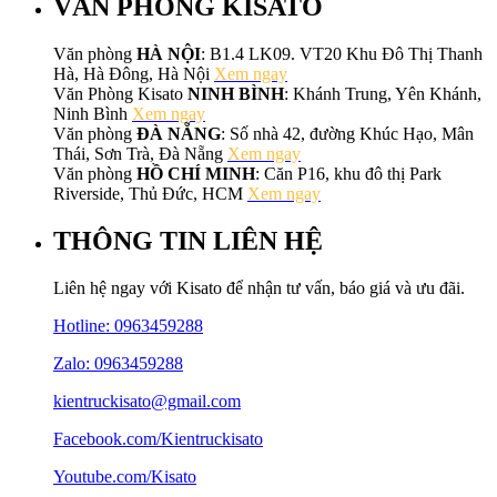
VĂN PHÒNG KISATO
Văn phòng
HÀ NỘI
: B1.4 LK09. VT20 Khu Đô Thị Thanh
Hà, Hà Đông, Hà Nội
Xem ngay
Văn Phòng Kisato
NINH BÌNH
: Khánh Trung, Yên Khánh,
Ninh Bình
Xem ngay
Văn phòng
ĐÀ NẴNG
: Số nhà 42, đường Khúc Hạo, Mân
Thái, Sơn Trà, Đà Nẵng
Xem ngay
Văn phòng
HỒ CHÍ MINH
: Căn P16, khu đô thị Park
Riverside, Thủ Đức, HCM
Xem ngay
THÔNG TIN LIÊN HỆ
Liên hệ ngay với Kisato để nhận tư vấn, báo giá và ưu đãi.
Hotline:
0963459288
Zalo: 0963459288
kientruckisato@gmail.com
Facebook.com/Kientruckisato
Youtube.com/Kisato