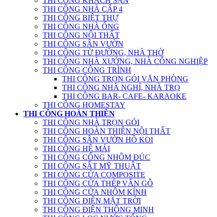
THI CÔNG KHÁCH SẠN
THI CÔNG NHÀ CẤP 4
THI CÔNG BIỆT THỰ
THI CÔNG NHÀ ỐNG
THI CÔNG NỘI THẤT
THI CÔNG SÂN VƯỜN
THI CÔNG TỪ ĐƯỜNG, NHÀ THỜ
THI CÔNG NHÀ XƯỞNG, NHÀ CÔNG NGHIỆP
THI CÔNG CÔNG TRÌNH
THI CÔNG TRỌN GÓI VĂN PHÒNG
THI CÔNG NHÀ NGHỈ, NHÀ TRỌ
THI CÔNG BAR- CAFE- KARAOKE
THI CÔNG HOMESTAY
THI CÔNG HOÀN THIỆN
THI CÔNG NHÀ TRỌN GÓI
THI CÔNG HOÀN THIỆN NỘI THẤT
THI CÔNG SÂN VƯỜN HỒ KOI
THI CÔNG HỆ MÁI
THI CÔNG CỔNG NHÔM ĐÚC
THI CÔNG SẮT MỸ THUẬT
THI CÔNG CỬA COMPOSITE
THI CÔNG CỬA THÉP VÂN GỖ
THI CÔNG CỬA NHÔM KÍNH
THI CÔNG ĐIỆN MẶT TRỜI
THI CÔNG ĐIỆN THÔNG MINH