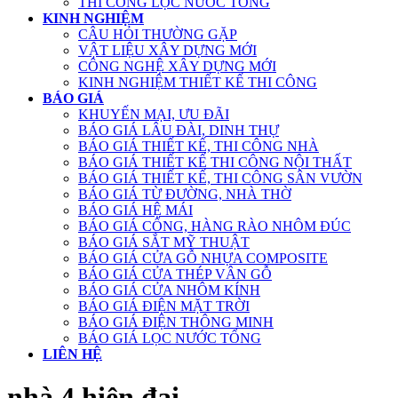
THI CÔNG LỌC NƯỚC TỔNG
KINH NGHIỆM
CÂU HỎI THƯỜNG GẶP
VẬT LIỆU XÂY DỰNG MỚI
CÔNG NGHỆ XÂY DỰNG MỚI
KINH NGHIỆM THIẾT KẾ THI CÔNG
BÁO GIÁ
KHUYẾN MẠI, ƯU ĐÃI
BÁO GIÁ LÂU ĐÀI, DINH THỰ
BÁO GIÁ THIẾT KẾ, THI CÔNG NHÀ
BÁO GIÁ THIẾT KẾ THI CÔNG NỘI THẤT
BÁO GIÁ THIẾT KẾ, THI CÔNG SÂN VƯỜN
BÁO GIÁ TỪ ĐƯỜNG, NHÀ THỜ
BÁO GIÁ HỆ MÁI
BÁO GIÁ CỔNG, HÀNG RÀO NHÔM ĐÚC
BÁO GIÁ SẮT MỸ THUẬT
BÁO GIÁ CỬA GỖ NHỰA COMPOSITE
BÁO GIÁ CỬA THÉP VÂN GỖ
BÁO GIÁ CỬA NHÔM KÍNH
BÁO GIÁ ĐIỆN MẶT TRỜI
BÁO GIÁ ĐIỆN THÔNG MINH
BÁO GIÁ LỌC NƯỚC TỔNG
LIÊN HỆ
nhà 4 hiện đại