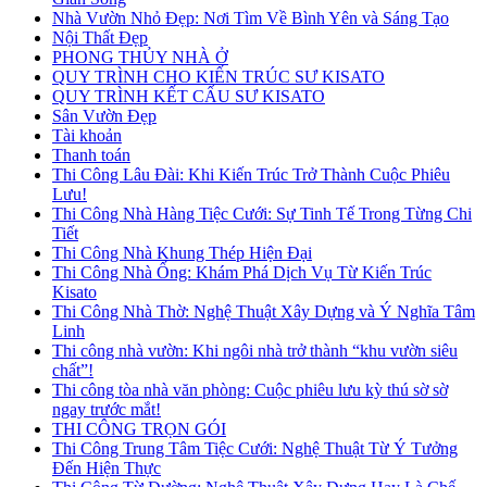
Nhà Vườn Nhỏ Đẹp: Nơi Tìm Về Bình Yên và Sáng Tạo
Nội Thất Đẹp
PHONG THỦY NHÀ Ở
QUY TRÌNH CHO KIẾN TRÚC SƯ KISATO
QUY TRÌNH KẾT CẤU SƯ KISATO
Sân Vườn Đẹp
Tài khoản
Thanh toán
Thi Công Lâu Đài: Khi Kiến Trúc Trở Thành Cuộc Phiêu
Lưu!
Thi Công Nhà Hàng Tiệc Cưới: Sự Tinh Tế Trong Từng Chi
Tiết
Thi Công Nhà Khung Thép Hiện Đại
Thi Công Nhà Ống: Khám Phá Dịch Vụ Từ Kiến Trúc
Kisato
Thi Công Nhà Thờ: Nghệ Thuật Xây Dựng và Ý Nghĩa Tâm
Linh
Thi công nhà vườn: Khi ngôi nhà trở thành “khu vườn siêu
chất”!
Thi công tòa nhà văn phòng: Cuộc phiêu lưu kỳ thú sờ sờ
ngay trước mắt!
THI CÔNG TRỌN GÓI
Thi Công Trung Tâm Tiệc Cưới: Nghệ Thuật Từ Ý Tưởng
Đến Hiện Thực