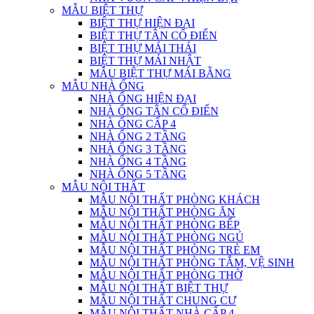
MẪU BIỆT THỰ
BIỆT THỰ HIỆN ĐẠI
BIỆT THỰ TÂN CỔ ĐIỂN
BIỆT THỰ MÁI THÁI
BIỆT THỰ MÁI NHẬT
MẪU BIỆT THỰ MÁI BẰNG
MẪU NHÀ ỐNG
NHÀ ỐNG HIỆN ĐẠI
NHÀ ỐNG TÂN CỔ ĐIỂN
NHÀ ỐNG CẤP 4
NHÀ ỐNG 2 TẦNG
NHÀ ỐNG 3 TẦNG
NHÀ ỐNG 4 TẦNG
NHÀ ỐNG 5 TẦNG
MẪU NỘI THẤT
MẪU NỘI THẤT PHÒNG KHÁCH
MẪU NỘI THẤT PHÒNG ĂN
MẪU NỘI THẤT PHÒNG BẾP
MẪU NỘI THẤT PHÒNG NGỦ
MẪU NỘI THẤT PHÒNG TRẺ EM
MẪU NỘI THẤT PHÒNG TẮM, VỆ SINH
MẪU NỘI THẤT PHÒNG THỜ
MẪU NỘI THẤT BIỆT THỰ
MẪU NỘI THẤT CHUNG CƯ
MẪU NỘI THẤT NHÀ CẤP 4