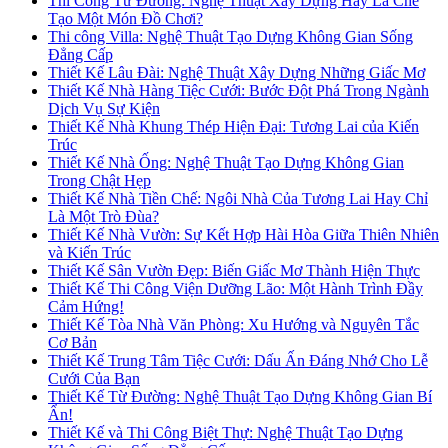
Thi Công Từ Đường: Nghệ Thuật Xây Dựng Hay Là Chế
Tạo Một Món Đồ Chơi?
Thi công Villa: Nghệ Thuật Tạo Dựng Không Gian Sống
Đẳng Cấp
Thiết Kế Lâu Đài: Nghệ Thuật Xây Dựng Những Giấc Mơ
Thiết Kế Nhà Hàng Tiệc Cưới: Bước Đột Phá Trong Ngành
Dịch Vụ Sự Kiện
Thiết Kế Nhà Khung Thép Hiện Đại: Tương Lai của Kiến
Trúc
Thiết Kế Nhà Ống: Nghệ Thuật Tạo Dựng Không Gian
Trong Chật Hẹp
Thiết Kế Nhà Tiền Chế: Ngôi Nhà Của Tương Lai Hay Chỉ
Là Một Trò Đùa?
Thiết Kế Nhà Vườn: Sự Kết Hợp Hài Hòa Giữa Thiên Nhiên
và Kiến Trúc
Thiết Kế Sân Vườn Đẹp: Biến Giấc Mơ Thành Hiện Thực
Thiết Kế Thi Công Viện Dưỡng Lão: Một Hành Trình Đầy
Cảm Hứng!
Thiết Kế Tòa Nhà Văn Phòng: Xu Hướng và Nguyên Tắc
Cơ Bản
Thiết Kế Trung Tâm Tiệc Cưới: Dấu Ấn Đáng Nhớ Cho Lễ
Cưới Của Bạn
Thiết Kế Từ Đường: Nghệ Thuật Tạo Dựng Không Gian Bí
Ẩn!
Thiết Kế và Thi Công Biệt Thự: Nghệ Thuật Tạo Dựng