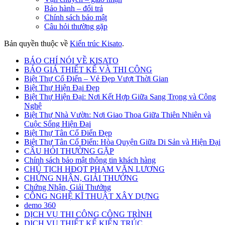
Bảo hành – đổi trả
Chính sách bảo mật
Câu hỏi thường gặp
Bản quyền thuộc về
Kiến trúc Kisato
.
BÁO CHÍ NÓI VỀ KISATO
BÁO GIÁ THIẾT KẾ VÀ THI CÔNG
Biệt Thự Cổ Điển – Vẻ Đẹp Vượt Thời Gian
Biệt Thự Hiện Đại Đẹp
Biệt Thự Hiện Đại: Nơi Kết Hợp Giữa Sang Trọng và Công
Nghệ
Biệt Thự Nhà Vườn: Nơi Giao Thoa Giữa Thiên Nhiên và
Cuộc Sống Hiện Đại
Biệt Thự Tân Cổ Điển Đẹp
Biệt Thự Tân Cổ Điển: Hòa Quyện Giữa Di Sản và Hiện Đại
CÂU HỎI THƯỜNG GẶP
Chính sách bảo mật thông tin khách hàng
CHỦ TỊCH HĐQT PHẠM VĂN LƯƠNG
CHỨNG NHẬN, GIẢI THƯỞNG
Chứng Nhận, Giải Thưởng
CÔNG NGHỆ KĨ THUẬT XÂY DỰNG
demo 360
DỊCH VỤ THI CÔNG CÔNG TRÌNH
DỊCH VỤ THIẾT KẾ KIẾN TRÚC