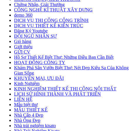
Chứng Nhận, Giải Thưởng
CÔNG NGHỆ KĨ THUẬT XÂY DỰNG
demo 360
DỊCH VỤ THI CÔNG CÔNG TRÌNH
DỊCH VỤ THIẾT KẾ KIẾN TRÚC
Đăng Ký Youtube
ĐỘI NGŨ NHÂN SỰ
Giỏ hàng
Giới thiệu
GỬI CV
Hồ Sơ Thiết Kế Biệt Thự: Những Điều Bạn Cần Biết
HOẠT ĐỘNG CÔNG TY
Khám Phá Sân Vườn Biệt Thự: Nét Đẹp Kiêu Sa Của Không
Gian Sống
KHUYẾN MẠI, ƯU ĐÃI
Kinh Nghiệm
KINH NGHIỆM THIẾT KẾ THI CÔNG NỘI THẤT
LỊCH SỬ HÌNH THÀNH VÀ PHÁT TRIỂN
LIÊN HỆ
Mẫu biệt thự
MẪU THIẾT KẾ
Nhà Cấp 4 Đẹp
Nhà Ống Đẹp
Nhà trải nghiệm kisato
Nhà Trải Nghiệm Kisato