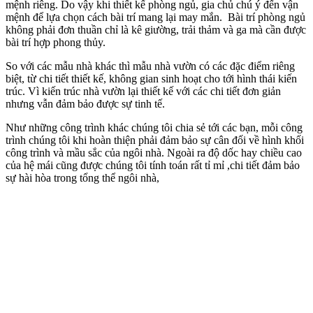
mệnh riêng. Do vậy khi thiết kế phòng ngủ, gia chủ chú ý đến vận
mệnh để lựa chọn cách bài trí mang lại may mắn. Bài trí phòng ngủ
không phải đơn thuần chỉ là kê giường, trải thảm và ga mà cần được
bài trí hợp phong thủy.
So với các mẫu nhà khác thì mẫu nhà vườn có các đặc điểm riêng
biệt, từ chi tiết thiết kế, không gian sinh hoạt cho tới hình thái kiến
trúc. Vì kiến trúc nhà vườn lại thiết kế với các chi tiết đơn giản
nhưng vẫn đảm bảo được sự tinh tế.
Như những công trình khác chúng tôi chia sẻ tới các bạn, mỗi công
trình chúng tôi khi hoàn thiện phải đảm bảo sự cân đối về hình khối
công trình và mầu sắc của ngôi nhà. Ngoài ra độ dốc hay chiều cao
của hệ mái cũng được chúng tôi tính toán rất tỉ mỉ ,chi tiết đảm bảo
sự hài hòa trong tổng thể ngôi nhà,​