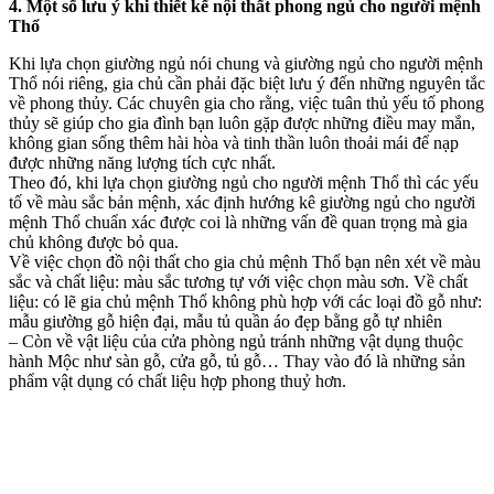
4. Một số lưu ý khi thiết kế nội thất phong ngủ cho người mệnh
Thổ
Khi lựa chọn giường ngủ nói chung và giường ngủ cho người mệnh
Thổ nói riêng, gia chủ cần phải đặc biệt lưu ý đến những nguyên tắc
về phong thủy. Các chuyên gia cho rằng, việc tuân thủ yếu tố phong
thủy sẽ giúp cho gia đình bạn luôn gặp được những điều may mắn,
không gian sống thêm hài hòa và tinh thần luôn thoải mái để nạp
được những năng lượng tích cực nhất.
Theo đó, khi lựa chọn giường ngủ cho người mệnh Thổ thì các yếu
tố về màu sắc bản mệnh, xác định hướng kê giường ngủ cho người
mệnh Thổ chuẩn xác được coi là những vấn đề quan trọng mà gia
chủ không được bỏ qua.
Về việc chọn đồ nội thất cho gia chủ mệnh Thổ bạn nên xét về màu
sắc và chất liệu: màu sắc tương tự với việc chọn màu sơn. Về chất
liệu: có lẽ gia chủ mệnh Thổ không phù hợp với các loại đồ gỗ như:
mẫu giường gỗ hiện đại, mẫu tủ quần áo đẹp bằng gỗ tự nhiên
– Còn về vật liệu của cửa phòng ngủ tránh những vật dụng thuộc
hành Mộc như sàn gỗ, cửa gỗ, tủ gỗ… Thay vào đó là những sản
phẩm vật dụng có chất liệu hợp phong thuỷ hơn.