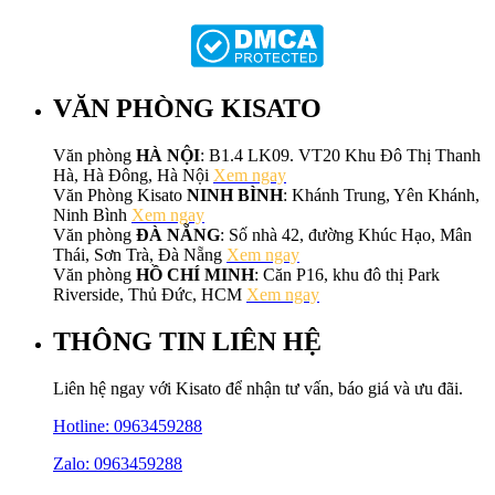
VĂN PHÒNG KISATO
Văn phòng
HÀ NỘI
: B1.4 LK09. VT20 Khu Đô Thị Thanh
Hà, Hà Đông, Hà Nội
Xem ngay
Văn Phòng Kisato
NINH BÌNH
: Khánh Trung, Yên Khánh,
Ninh Bình
Xem ngay
Văn phòng
ĐÀ NẴNG
: Số nhà 42, đường Khúc Hạo, Mân
Thái, Sơn Trà, Đà Nẵng
Xem ngay
Văn phòng
HỒ CHÍ MINH
: Căn P16, khu đô thị Park
Riverside, Thủ Đức, HCM
Xem ngay
THÔNG TIN LIÊN HỆ
Liên hệ ngay với Kisato để nhận tư vấn, báo giá và ưu đãi.
Hotline:
0963459288
Zalo: 0963459288