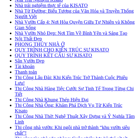
Nhà trải nghiệm thực tế của KISATO
Nhà Từ Đường: Biểu Tượng của Văn Hóa và Truyền Thống
Người Việt
Nhà Vườn Cấp 4: Nơi Hòa Quyện Giữa Tự Nhiên và Không
Gian Sống
Nhà Vườn Nhỏ Đẹp: Nơi Tìm Về Bình Yên và Sáng Tạo
Nội Thất Đẹp
PHONG THỦY NHÀ Ở
QUY TRÌNH CHO KIẾN TRÚC SƯ KISATO
QUY TRÌNH KẾT CẤU SƯ KISATO
Sân Vườn Đẹp
Tài khoản
Thanh toán
Thi Công Lâu Đài: Khi Kiến Trúc Trở Thành Cuộc Phiêu
Lưu!
Thi Công Nhà Hàng Tiệc Cưới: Sự Tinh Tế Trong Từng Chi
Tiết
Thi Công Nhà Khung Thép Hiện Đại
Thi Công Nhà Ống: Khám Phá Dịch Vụ Từ Kiến Trúc
Kisato
Thi Công Nhà Thờ: Nghệ Thuật Xây Dựng và Ý Nghĩa Tâm
Linh
Thi công nhà vườn: Khi ngôi nhà trở thành “khu vườn siêu
chất”!