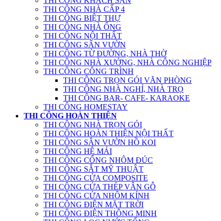
THI CÔNG KHÁCH SẠN
THI CÔNG NHÀ CẤP 4
THI CÔNG BIỆT THỰ
THI CÔNG NHÀ ỐNG
THI CÔNG NỘI THẤT
THI CÔNG SÂN VƯỜN
THI CÔNG TỪ ĐƯỜNG, NHÀ THỜ
THI CÔNG NHÀ XƯỞNG, NHÀ CÔNG NGHIỆP
THI CÔNG CÔNG TRÌNH
THI CÔNG TRỌN GÓI VĂN PHÒNG
THI CÔNG NHÀ NGHỈ, NHÀ TRỌ
THI CÔNG BAR- CAFE- KARAOKE
THI CÔNG HOMESTAY
THI CÔNG HOÀN THIỆN
THI CÔNG NHÀ TRỌN GÓI
THI CÔNG HOÀN THIỆN NỘI THẤT
THI CÔNG SÂN VƯỜN HỒ KOI
THI CÔNG HỆ MÁI
THI CÔNG CỔNG NHÔM ĐÚC
THI CÔNG SẮT MỸ THUẬT
THI CÔNG CỬA COMPOSITE
THI CÔNG CỬA THÉP VÂN GỖ
THI CÔNG CỬA NHÔM KÍNH
THI CÔNG ĐIỆN MẶT TRỜI
THI CÔNG ĐIỆN THÔNG MINH