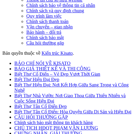
Chính sách bảo vệ thông tin cá nhân
Chính sách và quy định chung
Quy trình làm việc
Chính sách thanh toán
Vận chuyển – giao nhận
Bảo hành – đổi trả
Chính sách bảo mật
Câu hỏi thường gặp
Bản quyền thuộc về
Kiến trúc Kisato
.
BÁO CHÍ NÓI VỀ KISATO
BÁO GIÁ THIẾT KẾ VÀ THI CÔNG
Biệt Thự Cổ Điển – Vẻ Đẹp Vượt Thời Gian
Biệt Thự Hiện Đại Đẹp
Biệt Thự Hiện Đại: Nơi Kết Hợp Giữa Sang Trọng và Công
Nghệ
Biệt Thự Nhà Vườn: Nơi Giao Thoa Giữa Thiên Nhiên và
Cuộc Sống Hiện Đại
Biệt Thự Tân Cổ Điển Đẹp
Biệt Thự Tân Cổ Điển: Hòa Quyện Giữa Di Sản và Hiện Đại
CÂU HỎI THƯỜNG GẶP
Chính sách bảo mật thông tin khách hàng
CHỦ TỊCH HĐQT PHẠM VĂN LƯƠNG
CHỨNG NHẬN, GIẢI THƯỞNG