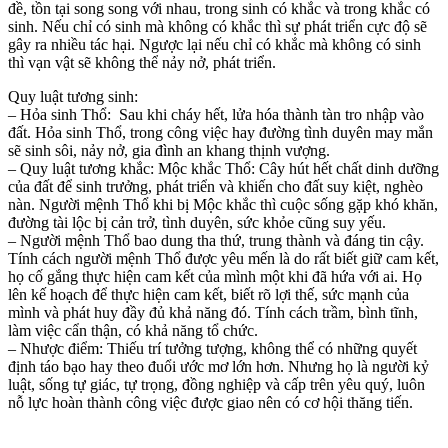
đề, tồn tại song song với nhau, trong sinh có khắc và trong khắc có
sinh. Nếu chỉ có sinh mà không có khắc thì sự phát triển cực độ sẽ
gây ra nhiều tác hại. Ngược lại nếu chỉ có khắc mà không có sinh
thì vạn vật sẽ không thể nảy nở, phát triển.
Quy luật tương sinh:
– Hỏa sinh Thổ: Sau khi cháy hết, lửa hóa thành tàn tro nhập vào
đất. Hỏa sinh Thổ, trong công việc hay đường tình duyên may mắn
sẽ sinh sôi, nảy nở, gia đình an khang thịnh vượng.
– Quy luật tương khắc: Mộc khắc Thổ: Cây hút hết chất dinh dưỡng
của đất để sinh trưởng, phát triển và khiến cho đất suy kiệt, nghèo
nàn. Người mệnh Thổ khi bị Mộc khắc thì cuộc sống gặp khó khăn,
đường tài lộc bị cản trở, tình duyên, sức khỏe cũng suy yếu.
– Người mệnh Thổ bao dung tha thứ, trung thành và đáng tin cậy.
Tính cách người mệnh Thổ được yêu mến là do rất biết giữ cam kết,
họ cố gắng thực hiện cam kết của mình một khi đã hứa với ai. Họ
lên kế hoạch để thực hiện cam kết, biết rõ lợi thế, sức mạnh của
mình và phát huy đầy đủ khả năng đó. Tính cách trầm, bình tĩnh,
làm việc cẩn thận, có khả năng tổ chức.
– Nhược điểm: Thiếu trí tưởng tượng, không thể có những quyết
định táo bạo hay theo đuổi ước mơ lớn hơn. Nhưng họ là người kỷ
luật, sống tự giác, tự trọng, đồng nghiệp và cấp trên yêu quý, luôn
nỗ lực hoàn thành công việc được giao nên có cơ hội thăng tiến.