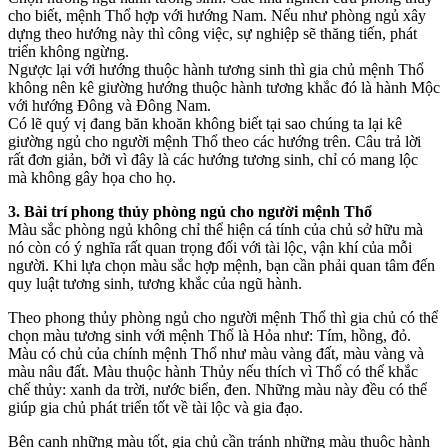
cho biết, mệnh Thổ hợp với hướng Nam. Nếu như phòng ngủ xây
dựng theo hướng này thì công việc, sự nghiệp sẽ thăng tiến, phát
triển không ngừng.
Ngược lại với hướng thuộc hành tương sinh thì gia chủ mệnh Thổ
không nên kê giường hướng thuộc hành tương khắc đó là hành Mộc
với hướng Đông và Đông Nam.
Có lẽ quý vị đang băn khoăn không biết tại sao chúng ta lại kê
giường ngủ cho người mệnh Thổ theo các hướng trên. Câu trả lời
rất đơn giản, bởi vì đây là các hướng tương sinh, chỉ có mang lộc
mà không gây họa cho họ.
3. Bài trí phong thủy phòng ngủ cho người mệnh Thổ
Màu sắc phòng ngủ không chỉ thể hiện cá tính của chủ sở hữu mà
nó còn có ý nghĩa rất quan trọng đối với tài lộc, vận khí của mỗi
người. Khi lựa chọn màu sắc hợp mệnh, bạn cần phải quan tâm đến
quy luật tương sinh, tương khắc của ngũ hành.
Theo phong thủy phòng ngủ cho người mệnh Thổ thì gia chủ có thể
chọn màu tương sinh với mệnh Thổ là Hỏa như: Tím, hồng, đỏ.
Màu có chủ của chính mệnh Thổ như màu vàng đất, màu vàng và
màu nâu đất. Màu thuộc hành Thủy nếu thích vì Thổ có thể khắc
chế thủy: xanh da trời, nước biển, đen. Những màu này đều có thể
giúp gia chủ phát triển tốt về tài lộc và gia đạo.
Bên cạnh những màu tốt, gia chủ cần tránh những màu thuộc hành