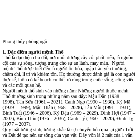
Phong thủy phòng ngủ
1. Đặc điểm người mệnh Thổ
Thổ là đại diện cho đất, nơi nuôi dưỡng cây cối phát triển, là nguồn
cội của sự sống, tượng trưng cho sự an lành, may mắn. Người
mệnh Thổ được biết đến là người ôn hòa, ngập tràn yêu thương,
chăm chỉ, lí trí và khiêm tốn. Họ thường được đánh giá là con người
thực tế, luôn có kế hoạch cụ thể, rõ ràng trong cuộc sống, công việc
và các mối quan hệ.
Người mệnh thổ sinh vào những năm: Những người thuộc mệnh
Thổ thường sinh trong những năm sau đây: Mậu Dần (1938 –
1998), Tân Sửu (1961 – 2021), Canh Ngọ (1990 – 1930), Kỷ Mã
(1939 – 1999), Mậu Thân (1968 – 2028), Tân Mùi (1991 – 1931),
Bính Tuất (1946 – 2006), Kỷ Dậu (1969 – 2029), Đinh Hợi (1947 –
2007), Bính Thìn (1976 – 2036), Canh Tý (1960 – 2020), Đinh Tỵ
(1977 – 2037).
Quy luật tương sinh, tương khắc là sự chuyển hóa qua lại giữa Trời
và Đất để tạo nên sự sống của vạn vật. Đây vốn là 2 mặt của 1 vấn