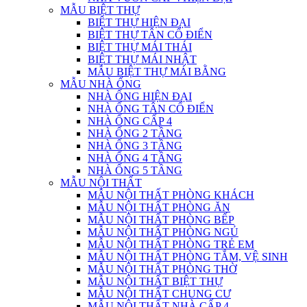
MẪU BIỆT THỰ
BIỆT THỰ HIỆN ĐẠI
BIỆT THỰ TÂN CỔ ĐIỂN
BIỆT THỰ MÁI THÁI
BIỆT THỰ MÁI NHẬT
MẪU BIỆT THỰ MÁI BẰNG
MẪU NHÀ ỐNG
NHÀ ỐNG HIỆN ĐẠI
NHÀ ỐNG TÂN CỔ ĐIỂN
NHÀ ỐNG CẤP 4
NHÀ ỐNG 2 TẦNG
NHÀ ỐNG 3 TẦNG
NHÀ ỐNG 4 TẦNG
NHÀ ỐNG 5 TẦNG
MẪU NỘI THẤT
MẪU NỘI THẤT PHÒNG KHÁCH
MẪU NỘI THẤT PHÒNG ĂN
MẪU NỘI THẤT PHÒNG BẾP
MẪU NỘI THẤT PHÒNG NGỦ
MẪU NỘI THẤT PHÒNG TRẺ EM
MẪU NỘI THẤT PHÒNG TẮM, VỆ SINH
MẪU NỘI THẤT PHÒNG THỜ
MẪU NỘI THẤT BIỆT THỰ
MẪU NỘI THẤT CHUNG CƯ
MẪU NỘI THẤT NHÀ CẤP 4