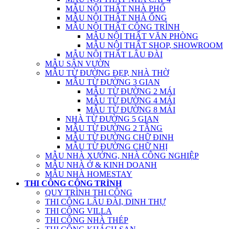
MẪU NỘI THẤT NHÀ PHỐ
MẪU NỘI THẤT NHÀ ỐNG
MẪU NỘI THẤT CÔNG TRÌNH
MẪU NỘI THẤT VĂN PHÒNG
MẪU NỘI THẤT SHOP, SHOWROOM
MẪU NỘI THẤT LÂU ĐÀI
MẪU SÂN VƯỜN
MẪU TỪ ĐƯỜNG ĐẸP, NHÀ THỜ
MẪU TỪ ĐƯỜNG 3 GIAN
MẪU TỪ ĐƯỜNG 2 MÁI
MẪU TỪ ĐƯỜNG 4 MÁI
MẪU TỪ ĐƯỜNG 8 MÁI
NHÀ TỪ ĐƯỜNG 5 GIAN
MẪU TỪ ĐƯỜNG 2 TẦNG
MẪU TỪ ĐƯỜNG CHỮ ĐINH
MẪU TỪ ĐƯỜNG CHỮ NHỊ
MẪU NHÀ XƯỞNG, NHÀ CÔNG NGHIỆP
MẪU NHÀ Ở & KINH DOANH
MẪU NHÀ HOMESTAY
THI CÔNG CÔNG TRÌNH
QUY TRÌNH THI CÔNG
THI CÔNG LÂU ĐÀI, DINH THỰ
THI CÔNG VILLA
THI CÔNG NHÀ THÉP