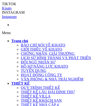
TIKTOK
Kisato
INSTAGRAM
Instagram
Menu
Trang chủ
BÁO CHÍ NÓI VỀ KISATO
GIỚI THIỆU VỀ KISATO
CHỨNG NHẬN, GIẢI THƯỞNG
LỊCH SỬ HÌNH THÀNH VÀ PHÁT TRIỂN
ĐỘI NGŨ NHÂN SỰ
HỒ SƠ NĂNG LỰC KISATO
TUYỂN DỤNG
HOẠT ĐỘNG CÔNG TY
VĂN PHÒNG & NHÀ TRẢI NGHIỆM
THIẾT KẾ
QUY TRÌNH THIẾT KẾ
THIẾT KẾ LÂU ĐÀI DINH THỰ
THIẾT KẾ VILLA
THIẾT KẾ KHÁCH SẠN
THIẾT KẾ NHÀ CẤP 4