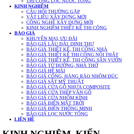
THI CÔNG LỌC NƯỚC TỔNG
KINH NGHIỆM
CÂU HỎI THƯỜNG GẶP
VẬT LIỆU XÂY DỰNG MỚI
CÔNG NGHỆ XÂY DỰNG MỚI
KINH NGHIỆM THIẾT KẾ THI CÔNG
BÁO GIÁ
KHUYẾN MẠI, ƯU ĐÃI
BÁO GIÁ LÂU ĐÀI, DINH THỰ
BÁO GIÁ THIẾT KẾ, THI CÔNG NHÀ
BÁO GIÁ THIẾT KẾ THI CÔNG NỘI THẤT
BÁO GIÁ THIẾT KẾ, THI CÔNG SÂN VƯỜN
BÁO GIÁ TỪ ĐƯỜNG, NHÀ THỜ
BÁO GIÁ HỆ MÁI
BÁO GIÁ CỔNG, HÀNG RÀO NHÔM ĐÚC
BÁO GIÁ SẮT MỸ THUẬT
BÁO GIÁ CỬA GỖ NHỰA COMPOSITE
BÁO GIÁ CỬA THÉP VÂN GỖ
BÁO GIÁ CỬA NHÔM KÍNH
BÁO GIÁ ĐIỆN MẶT TRỜI
BÁO GIÁ ĐIỆN THÔNG MINH
BÁO GIÁ LỌC NƯỚC TỔNG
LIÊN HỆ
KINH NGHIỆM, KIẾN