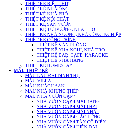
THIẾT KẾ BIỆT THỰ
THIẾT KẾ NHÀ ỐNG
THIẾT KẾ NHÀ PHỐ
THIẾT KẾ NỘI THẤT
THIẾT KẾ SÂN VƯỜN
THIẾT KẾ TỪ ĐƯỜNG, NHÀ THỜ
THIẾT KẾ NHÀ XƯỞNG, NHÀ CÔNG NGHIỆP
THIẾT KẾ CÔNG TRÌNH
THIẾT KẾ VĂN PHÒNG
THIẾT KẾ NHÀ NGHỈ, NHÀ TRỌ
THIẾT KẾ BAR, CAFE, KARAOKE
THIẾT KẾ NHÀ HÀNG
THIẾT KẾ HOMESTAY
MẪU THIẾT KẾ
MẪU LÂU ĐÀI DINH THỰ
MẪU VILLA
MẪU KHÁCH SẠN
MẪU NHÀ KHUNG THÉP
MẪU NHÀ VƯỜN CẤP 4
NHÀ VƯỜN CẤP 4 MÁI BẰNG
NHÀ VƯỜN CẤP 4 MÁI THÁI
NHÀ VƯỜN CẤP 4 MÁI NHẬT
NHÀ VƯỜN CẤP 4 GÁC LỬNG
NHÀ VƯỜN CẤP 4 TÂN CỔ ĐIỂN
NHÀ VƯỜN CẤP 4 HIỆN ĐẠI