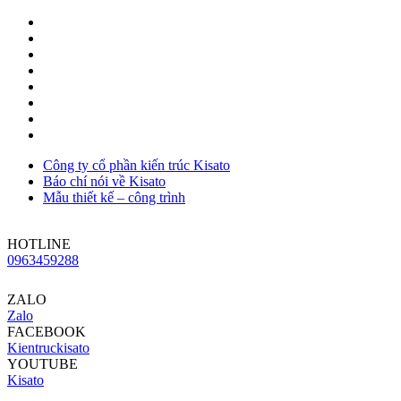
Công ty cổ phần kiến trúc Kisato
Báo chí nói về Kisato
Mẫu thiết kế – công trình
HOTLINE
0963459288
ZALO
Zalo
FACEBOOK
Kientruckisato
YOUTUBE
Kisato