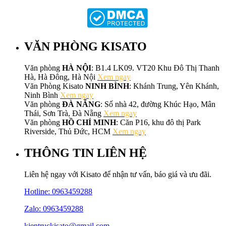
VĂN PHÒNG KISATO
Văn phòng
HÀ NỘI
: B1.4 LK09. VT20 Khu Đô Thị Thanh
Hà, Hà Đông, Hà Nội
Xem ngay
Văn Phòng Kisato
NINH BÌNH
: Khánh Trung, Yên Khánh,
Ninh Bình
Xem ngay
Văn phòng
ĐÀ NẴNG
: Số nhà 42, đường Khúc Hạo, Mân
Thái, Sơn Trà, Đà Nẵng
Xem ngay
Văn phòng
HỒ CHÍ MINH
: Căn P16, khu đô thị Park
Riverside, Thủ Đức, HCM
Xem ngay
THÔNG TIN LIÊN HỆ
Liên hệ ngay với Kisato để nhận tư vấn, báo giá và ưu đãi.
Hotline:
0963459288
Zalo: 0963459288
kientruckisato@gmail.com