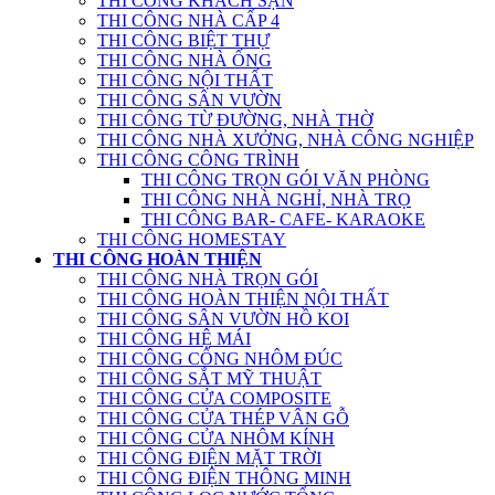
THI CÔNG KHÁCH SẠN
THI CÔNG NHÀ CẤP 4
THI CÔNG BIỆT THỰ
THI CÔNG NHÀ ỐNG
THI CÔNG NỘI THẤT
THI CÔNG SÂN VƯỜN
THI CÔNG TỪ ĐƯỜNG, NHÀ THỜ
THI CÔNG NHÀ XƯỞNG, NHÀ CÔNG NGHIỆP
THI CÔNG CÔNG TRÌNH
THI CÔNG TRỌN GÓI VĂN PHÒNG
THI CÔNG NHÀ NGHỈ, NHÀ TRỌ
THI CÔNG BAR- CAFE- KARAOKE
THI CÔNG HOMESTAY
THI CÔNG HOÀN THIỆN
THI CÔNG NHÀ TRỌN GÓI
THI CÔNG HOÀN THIỆN NỘI THẤT
THI CÔNG SÂN VƯỜN HỒ KOI
THI CÔNG HỆ MÁI
THI CÔNG CỔNG NHÔM ĐÚC
THI CÔNG SẮT MỸ THUẬT
THI CÔNG CỬA COMPOSITE
THI CÔNG CỬA THÉP VÂN GỖ
THI CÔNG CỬA NHÔM KÍNH
THI CÔNG ĐIỆN MẶT TRỜI
THI CÔNG ĐIỆN THÔNG MINH