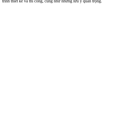
trình thiết kế và thi công, cũng như những lưu ý quan trọng.