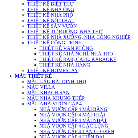
THIẾT KẾ BIỆT THỰ
THIẾT KẾ NHÀ ỐNG
THIẾT KẾ NHÀ PHỐ
THIẾT KẾ NỘI THẤT
THIẾT KẾ SÂN VƯỜN
THIẾT KẾ TỪ ĐƯỜNG, NHÀ THỜ
THIẾT KẾ NHÀ XƯỞNG, NHÀ CÔNG NGHIỆP
THIẾT KẾ CÔNG TRÌNH
THIẾT KẾ VĂN PHÒNG
THIẾT KẾ NHÀ NGHỈ, NHÀ TRỌ
THIẾT KẾ BAR, CAFE, KARAOKE
THIẾT KẾ NHÀ HÀNG
THIẾT KẾ HOMESTAY
MẪU THIẾT KẾ
MẪU LÂU ĐÀI DINH THỰ
MẪU VILLA
MẪU KHÁCH SẠN
MẪU NHÀ KHUNG THÉP
MẪU NHÀ VƯỜN CẤP 4
NHÀ VƯỜN CẤP 4 MÁI BẰNG
NHÀ VƯỜN CẤP 4 MÁI THÁI
NHÀ VƯỜN CẤP 4 MÁI NHẬT
NHÀ VƯỜN CẤP 4 GÁC LỬNG
NHÀ VƯỜN CẤP 4 TÂN CỔ ĐIỂN
NHÀ VƯỜN CẤP 4 HIỆN ĐẠI