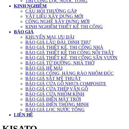
THI CÔNG LỌC NƯỚC TỔNG
KINH NGHIỆM
CÂU HỎI THƯỜNG GẶP
VẬT LIỆU XÂY DỰNG MỚI
CÔNG NGHỆ XÂY DỰNG MỚI
KINH NGHIỆM THIẾT KẾ THI CÔNG
BÁO GIÁ
KHUYẾN MẠI, ƯU ĐÃI
BÁO GIÁ LÂU ĐÀI, DINH THỰ
BÁO GIÁ THIẾT KẾ, THI CÔNG NHÀ
BÁO GIÁ THIẾT KẾ THI CÔNG NỘI THẤT
BÁO GIÁ THIẾT KẾ, THI CÔNG SÂN VƯỜN
BÁO GIÁ TỪ ĐƯỜNG, NHÀ THỜ
BÁO GIÁ HỆ MÁI
BÁO GIÁ CỔNG, HÀNG RÀO NHÔM ĐÚC
BÁO GIÁ SẮT MỸ THUẬT
BÁO GIÁ CỬA GỖ NHỰA COMPOSITE
BÁO GIÁ CỬA THÉP VÂN GỖ
BÁO GIÁ CỬA NHÔM KÍNH
BÁO GIÁ ĐIỆN MẶT TRỜI
BÁO GIÁ ĐIỆN THÔNG MINH
BÁO GIÁ LỌC NƯỚC TỔNG
LIÊN HỆ
KISATO