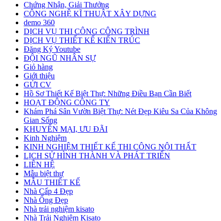
Chứng Nhận, Giải Thưởng
CÔNG NGHỆ KĨ THUẬT XÂY DỰNG
demo 360
DỊCH VỤ THI CÔNG CÔNG TRÌNH
DỊCH VỤ THIẾT KẾ KIẾN TRÚC
Đăng Ký Youtube
ĐỘI NGŨ NHÂN SỰ
Giỏ hàng
Giới thiệu
GỬI CV
Hồ Sơ Thiết Kế Biệt Thự: Những Điều Bạn Cần Biết
HOẠT ĐỘNG CÔNG TY
Khám Phá Sân Vườn Biệt Thự: Nét Đẹp Kiêu Sa Của Không
Gian Sống
KHUYẾN MẠI, ƯU ĐÃI
Kinh Nghiệm
KINH NGHIỆM THIẾT KẾ THI CÔNG NỘI THẤT
LỊCH SỬ HÌNH THÀNH VÀ PHÁT TRIỂN
LIÊN HỆ
Mẫu biệt thự
MẪU THIẾT KẾ
Nhà Cấp 4 Đẹp
Nhà Ống Đẹp
Nhà trải nghiệm kisato
Nhà Trải Nghiệm Kisato