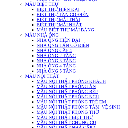
MẪU BIỆT THỰ
BIỆT THỰ HIỆN ĐẠI
BIỆT THỰ TÂN CỔ ĐIỂN
BIỆT THỰ MÁI THÁI
BIỆT THỰ MÁI NHẬT
MẪU BIỆT THỰ MÁI BẰNG
MẪU NHÀ ỐNG
NHÀ ỐNG HIỆN ĐẠI
NHÀ ỐNG TÂN CỔ ĐIỂN
NHÀ ỐNG CẤP 4
NHÀ ỐNG 2 TẦNG
NHÀ ỐNG 3 TẦNG
NHÀ ỐNG 4 TẦNG
NHÀ ỐNG 5 TẦNG
MẪU NỘI THẤT
MẪU NỘI THẤT PHÒNG KHÁCH
MẪU NỘI THẤT PHÒNG ĂN
MẪU NỘI THẤT PHÒNG BẾP
MẪU NỘI THẤT PHÒNG NGỦ
MẪU NỘI THẤT PHÒNG TRẺ EM
MẪU NỘI THẤT PHÒNG TẮM, VỆ SINH
MẪU NỘI THẤT PHÒNG THỜ
MẪU NỘI THẤT BIỆT THỰ
MẪU NỘI THẤT CHUNG CƯ
MẪU NỘI THẤT NHÀ CẤP 4