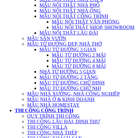
MẪU NỘI THẤT NHÀ PHỐ
MẪU NỘI THẤT NHÀ ỐNG
MẪU NỘI THẤT CÔNG TRÌNH
MẪU NỘI THẤT VĂN PHÒNG
MẪU NỘI THẤT SHOP, SHOWROOM
MẪU NỘI THẤT LÂU ĐÀI
MẪU SÂN VƯỜN
MẪU TỪ ĐƯỜNG ĐẸP, NHÀ THỜ
MẪU TỪ ĐƯỜNG 3 GIAN
MẪU TỪ ĐƯỜNG 2 MÁI
MẪU TỪ ĐƯỜNG 4 MÁI
MẪU TỪ ĐƯỜNG 8 MÁI
NHÀ TỪ ĐƯỜNG 5 GIAN
MẪU TỪ ĐƯỜNG 2 TẦNG
MẪU TỪ ĐƯỜNG CHỮ ĐINH
MẪU TỪ ĐƯỜNG CHỮ NHỊ
MẪU NHÀ XƯỞNG, NHÀ CÔNG NGHIỆP
MẪU NHÀ Ở & KINH DOANH
MẪU NHÀ HOMESTAY
THI CÔNG CÔNG TRÌNH
QUY TRÌNH THI CÔNG
THI CÔNG LÂU ĐÀI, DINH THỰ
THI CÔNG VILLA
THI CÔNG NHÀ THÉP