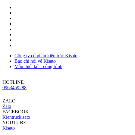
Công ty cổ phần kiến trúc Kisato
Báo chí nói về Kisato
Mẫu thiết kế – công trình
HOTLINE
0963459288
ZALO
Zalo
FACEBOOK
Kientruckisato
YOUTUBE
Kisato