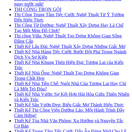
ngay trước mắt!
THI CÔNG TRỌN GÓI
Thi Công Trung Tâm Tiệc Cưới: Nghệ Thuật Từ Ý Tưởng
Đến Hiện Thực
Thi Công Từ Đường: Nghệ Thuật Xây Dựng Hay Là Chế
Tạo Một Món Đồ Chơi?
Thi công Villa: Nghệ Thuật Tạo Dựng Không Gian Sống
Đẳng Cấp
Thiết Kế Lâu Đài: Nghệ Thuật Xây Dựng Những Giấc Mơ
Thiết Kế Nhà Hàng Tiệc Cưới: Bước Đột Phá Trong Ngành
Dịch Vụ Sự Kiện
Thiết Kế Nhà Khung Thép Hiện Đại: Tương Lai của Kiến
Trúc
Thiết Kế Nhà Ống: Nghệ Thuật Tạo Dựng Không Gian
Trong Chật Hẹp
Thiết Kế Nhà Tiền Chế: Ngôi Nhà Của Tương Lai Hay Chỉ
Là Một Trò Đùa?
Thiết Kế Nhà Vườn: Sự Kết Hợp Hài Hòa Giữa Thiên Nhiên
và Kiến Trúc
Thiết Kế Sân Vườn Đẹp: Biến Giấc Mơ Thành Hiện Thực
Thiết Kế Thi Công Viện Dưỡng Lão: Một Hành Trình Đầy
Cảm Hứng!
Thiết Kế Tòa Nhà Văn Phòng: Xu Hướng và Nguyên Tắc
Cơ Bản
Thiết Kế Trung Tâm Tiệc Cưới: Dấu Ấn Đáng Nhớ Cho Lễ