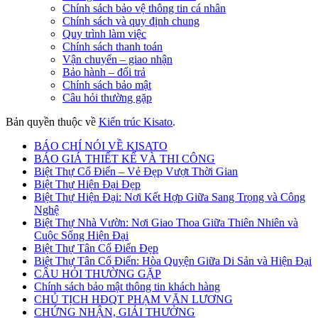
Chính sách bảo vệ thông tin cá nhân
Chính sách và quy định chung
Quy trình làm việc
Chính sách thanh toán
Vận chuyển – giao nhận
Bảo hành – đổi trả
Chính sách bảo mật
Câu hỏi thường gặp
Bản quyền thuộc về
Kiến trúc Kisato
.
BÁO CHÍ NÓI VỀ KISATO
BÁO GIÁ THIẾT KẾ VÀ THI CÔNG
Biệt Thự Cổ Điển – Vẻ Đẹp Vượt Thời Gian
Biệt Thự Hiện Đại Đẹp
Biệt Thự Hiện Đại: Nơi Kết Hợp Giữa Sang Trọng và Công
Nghệ
Biệt Thự Nhà Vườn: Nơi Giao Thoa Giữa Thiên Nhiên và
Cuộc Sống Hiện Đại
Biệt Thự Tân Cổ Điển Đẹp
Biệt Thự Tân Cổ Điển: Hòa Quyện Giữa Di Sản và Hiện Đại
CÂU HỎI THƯỜNG GẶP
Chính sách bảo mật thông tin khách hàng
CHỦ TỊCH HĐQT PHẠM VĂN LƯƠNG
CHỨNG NHẬN, GIẢI THƯỞNG