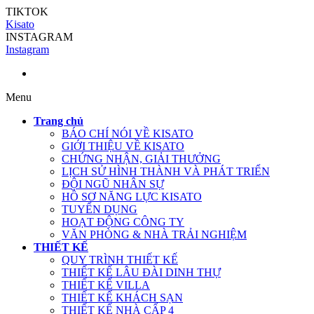
TIKTOK
Kisato
INSTAGRAM
Instagram
Menu
Trang chủ
BÁO CHÍ NÓI VỀ KISATO
GIỚI THIỆU VỀ KISATO
CHỨNG NHẬN, GIẢI THƯỞNG
LỊCH SỬ HÌNH THÀNH VÀ PHÁT TRIỂN
ĐỘI NGŨ NHÂN SỰ
HỒ SƠ NĂNG LỰC KISATO
TUYỂN DỤNG
HOẠT ĐỘNG CÔNG TY
VĂN PHÒNG & NHÀ TRẢI NGHIỆM
THIẾT KẾ
QUY TRÌNH THIẾT KẾ
THIẾT KẾ LÂU ĐÀI DINH THỰ
THIẾT KẾ VILLA
THIẾT KẾ KHÁCH SẠN
THIẾT KẾ NHÀ CẤP 4