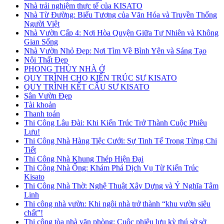
Nhà trải nghiệm thực tế của KISATO
Nhà Từ Đường: Biểu Tượng của Văn Hóa và Truyền Thống
Người Việt
Nhà Vườn Cấp 4: Nơi Hòa Quyện Giữa Tự Nhiên và Không
Gian Sống
Nhà Vườn Nhỏ Đẹp: Nơi Tìm Về Bình Yên và Sáng Tạo
Nội Thất Đẹp
PHONG THỦY NHÀ Ở
QUY TRÌNH CHO KIẾN TRÚC SƯ KISATO
QUY TRÌNH KẾT CẤU SƯ KISATO
Sân Vườn Đẹp
Tài khoản
Thanh toán
Thi Công Lâu Đài: Khi Kiến Trúc Trở Thành Cuộc Phiêu
Lưu!
Thi Công Nhà Hàng Tiệc Cưới: Sự Tinh Tế Trong Từng Chi
Tiết
Thi Công Nhà Khung Thép Hiện Đại
Thi Công Nhà Ống: Khám Phá Dịch Vụ Từ Kiến Trúc
Kisato
Thi Công Nhà Thờ: Nghệ Thuật Xây Dựng và Ý Nghĩa Tâm
Linh
Thi công nhà vườn: Khi ngôi nhà trở thành “khu vườn siêu
chất”!
Thi công tòa nhà văn phòng: Cuộc phiêu lưu kỳ thú sờ sờ