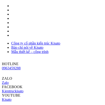
Công ty cổ phần kiến trúc Kisato
Báo chí nói về Kisato
Mẫu thiết kế – công trình
HOTLINE
0963459288
ZALO
Zalo
FACEBOOK
Kientruckisato
YOUTUBE
Kisato