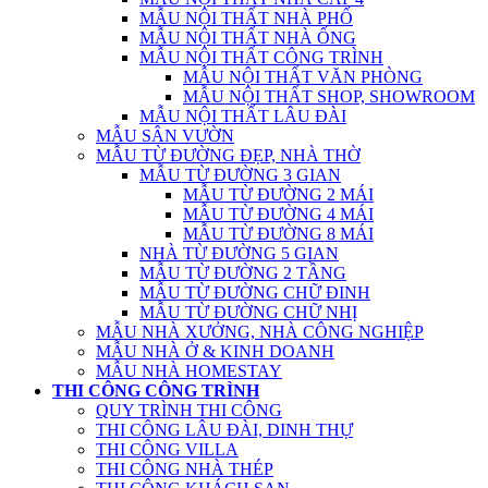
MẪU NỘI THẤT NHÀ PHỐ
MẪU NỘI THẤT NHÀ ỐNG
MẪU NỘI THẤT CÔNG TRÌNH
MẪU NỘI THẤT VĂN PHÒNG
MẪU NỘI THẤT SHOP, SHOWROOM
MẪU NỘI THẤT LÂU ĐÀI
MẪU SÂN VƯỜN
MẪU TỪ ĐƯỜNG ĐẸP, NHÀ THỜ
MẪU TỪ ĐƯỜNG 3 GIAN
MẪU TỪ ĐƯỜNG 2 MÁI
MẪU TỪ ĐƯỜNG 4 MÁI
MẪU TỪ ĐƯỜNG 8 MÁI
NHÀ TỪ ĐƯỜNG 5 GIAN
MẪU TỪ ĐƯỜNG 2 TẦNG
MẪU TỪ ĐƯỜNG CHỮ ĐINH
MẪU TỪ ĐƯỜNG CHỮ NHỊ
MẪU NHÀ XƯỞNG, NHÀ CÔNG NGHIỆP
MẪU NHÀ Ở & KINH DOANH
MẪU NHÀ HOMESTAY
THI CÔNG CÔNG TRÌNH
QUY TRÌNH THI CÔNG
THI CÔNG LÂU ĐÀI, DINH THỰ
THI CÔNG VILLA
THI CÔNG NHÀ THÉP