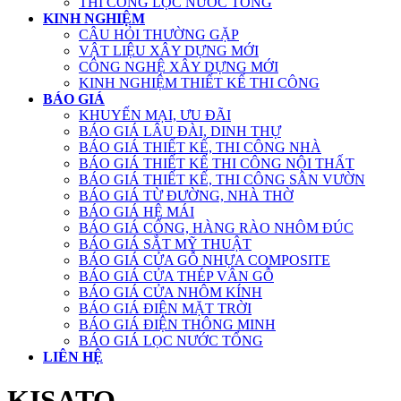
THI CÔNG LỌC NƯỚC TỔNG
KINH NGHIỆM
CÂU HỎI THƯỜNG GẶP
VẬT LIỆU XÂY DỰNG MỚI
CÔNG NGHỆ XÂY DỰNG MỚI
KINH NGHIỆM THIẾT KẾ THI CÔNG
BÁO GIÁ
KHUYẾN MẠI, ƯU ĐÃI
BÁO GIÁ LÂU ĐÀI, DINH THỰ
BÁO GIÁ THIẾT KẾ, THI CÔNG NHÀ
BÁO GIÁ THIẾT KẾ THI CÔNG NỘI THẤT
BÁO GIÁ THIẾT KẾ, THI CÔNG SÂN VƯỜN
BÁO GIÁ TỪ ĐƯỜNG, NHÀ THỜ
BÁO GIÁ HỆ MÁI
BÁO GIÁ CỔNG, HÀNG RÀO NHÔM ĐÚC
BÁO GIÁ SẮT MỸ THUẬT
BÁO GIÁ CỬA GỖ NHỰA COMPOSITE
BÁO GIÁ CỬA THÉP VÂN GỖ
BÁO GIÁ CỬA NHÔM KÍNH
BÁO GIÁ ĐIỆN MẶT TRỜI
BÁO GIÁ ĐIỆN THÔNG MINH
BÁO GIÁ LỌC NƯỚC TỔNG
LIÊN HỆ
KISATO