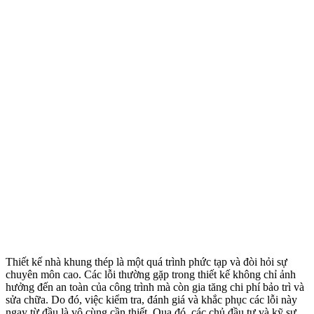
Thiết kế nhà khung thép là một quá trình phức tạp và đòi hỏi sự
chuyên môn cao. Các lỗi thường gặp trong thiết kế không chỉ ảnh
hưởng đến an toàn của công trình mà còn gia tăng chi phí bảo trì và
sửa chữa. Do đó, việc kiểm tra, đánh giá và khắc phục các lỗi này
ngay từ đầu là vô cùng cần thiết. Qua đó, các chủ đầu tư và kỹ sư