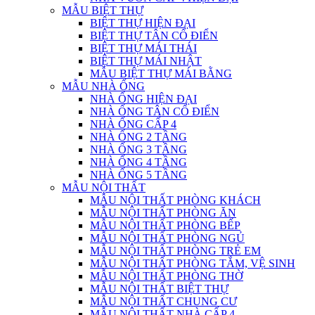
MẪU BIỆT THỰ
BIỆT THỰ HIỆN ĐẠI
BIỆT THỰ TÂN CỔ ĐIỂN
BIỆT THỰ MÁI THÁI
BIỆT THỰ MÁI NHẬT
MẪU BIỆT THỰ MÁI BẰNG
MẪU NHÀ ỐNG
NHÀ ỐNG HIỆN ĐẠI
NHÀ ỐNG TÂN CỔ ĐIỂN
NHÀ ỐNG CẤP 4
NHÀ ỐNG 2 TẦNG
NHÀ ỐNG 3 TẦNG
NHÀ ỐNG 4 TẦNG
NHÀ ỐNG 5 TẦNG
MẪU NỘI THẤT
MẪU NỘI THẤT PHÒNG KHÁCH
MẪU NỘI THẤT PHÒNG ĂN
MẪU NỘI THẤT PHÒNG BẾP
MẪU NỘI THẤT PHÒNG NGỦ
MẪU NỘI THẤT PHÒNG TRẺ EM
MẪU NỘI THẤT PHÒNG TẮM, VỆ SINH
MẪU NỘI THẤT PHÒNG THỜ
MẪU NỘI THẤT BIỆT THỰ
MẪU NỘI THẤT CHUNG CƯ
MẪU NỘI THẤT NHÀ CẤP 4