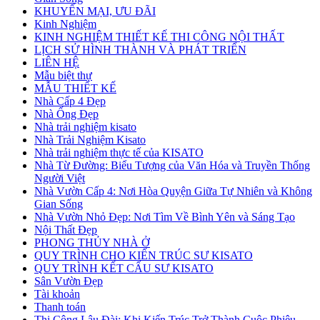
KHUYẾN MẠI, ƯU ĐÃI
Kinh Nghiệm
KINH NGHIỆM THIẾT KẾ THI CÔNG NỘI THẤT
LỊCH SỬ HÌNH THÀNH VÀ PHÁT TRIỂN
LIÊN HỆ
Mẫu biệt thự
MẪU THIẾT KẾ
Nhà Cấp 4 Đẹp
Nhà Ống Đẹp
Nhà trải nghiệm kisato
Nhà Trải Nghiệm Kisato
Nhà trải nghiệm thực tế của KISATO
Nhà Từ Đường: Biểu Tượng của Văn Hóa và Truyền Thống
Người Việt
Nhà Vườn Cấp 4: Nơi Hòa Quyện Giữa Tự Nhiên và Không
Gian Sống
Nhà Vườn Nhỏ Đẹp: Nơi Tìm Về Bình Yên và Sáng Tạo
Nội Thất Đẹp
PHONG THỦY NHÀ Ở
QUY TRÌNH CHO KIẾN TRÚC SƯ KISATO
QUY TRÌNH KẾT CẤU SƯ KISATO
Sân Vườn Đẹp
Tài khoản
Thanh toán
Thi Công Lâu Đài: Khi Kiến Trúc Trở Thành Cuộc Phiêu