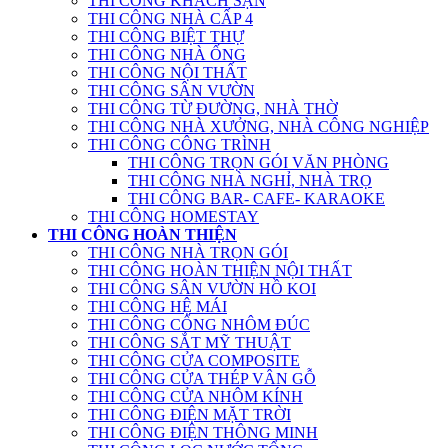
THI CÔNG KHÁCH SẠN
THI CÔNG NHÀ CẤP 4
THI CÔNG BIỆT THỰ
THI CÔNG NHÀ ỐNG
THI CÔNG NỘI THẤT
THI CÔNG SÂN VƯỜN
THI CÔNG TỪ ĐƯỜNG, NHÀ THỜ
THI CÔNG NHÀ XƯỞNG, NHÀ CÔNG NGHIỆP
THI CÔNG CÔNG TRÌNH
THI CÔNG TRỌN GÓI VĂN PHÒNG
THI CÔNG NHÀ NGHỈ, NHÀ TRỌ
THI CÔNG BAR- CAFE- KARAOKE
THI CÔNG HOMESTAY
THI CÔNG HOÀN THIỆN
THI CÔNG NHÀ TRỌN GÓI
THI CÔNG HOÀN THIỆN NỘI THẤT
THI CÔNG SÂN VƯỜN HỒ KOI
THI CÔNG HỆ MÁI
THI CÔNG CỔNG NHÔM ĐÚC
THI CÔNG SẮT MỸ THUẬT
THI CÔNG CỬA COMPOSITE
THI CÔNG CỬA THÉP VÂN GỖ
THI CÔNG CỬA NHÔM KÍNH
THI CÔNG ĐIỆN MẶT TRỜI
THI CÔNG ĐIỆN THÔNG MINH