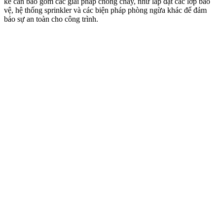
kế cần bao gồm các giải pháp chống cháy, như lắp đặt các lớp bảo
vệ, hệ thống sprinkler và các biện pháp phòng ngừa khác để đảm
bảo sự an toàn cho công trình.