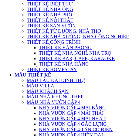
THIẾT KẾ BIỆT THỰ
THIẾT KẾ NHÀ ỐNG
THIẾT KẾ NHÀ PHỐ
THIẾT KẾ NỘI THẤT
THIẾT KẾ SÂN VƯỜN
THIẾT KẾ TỪ ĐƯỜNG, NHÀ THỜ
THIẾT KẾ NHÀ XƯỞNG, NHÀ CÔNG NGHIỆP
THIẾT KẾ CÔNG TRÌNH
THIẾT KẾ VĂN PHÒNG
THIẾT KẾ NHÀ NGHỈ, NHÀ TRỌ
THIẾT KẾ BAR, CAFE, KARAOKE
THIẾT KẾ NHÀ HÀNG
THIẾT KẾ HOMESTAY
MẪU THIẾT KẾ
MẪU LÂU ĐÀI DINH THỰ
MẪU VILLA
MẪU KHÁCH SẠN
MẪU NHÀ KHUNG THÉP
MẪU NHÀ VƯỜN CẤP 4
NHÀ VƯỜN CẤP 4 MÁI BẰNG
NHÀ VƯỜN CẤP 4 MÁI THÁI
NHÀ VƯỜN CẤP 4 MÁI NHẬT
NHÀ VƯỜN CẤP 4 GÁC LỬNG
NHÀ VƯỜN CẤP 4 TÂN CỔ ĐIỂN
NHÀ VƯỜN CẤP 4 HIỆN ĐẠI