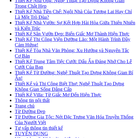
Thiết Kế Nhà Ống: Nghệ Thuật Tạo Dựng Không Gian
Trong Chật Hẹp
Thiết Kế Nhà Tiền Chế: Ngôi Nhà Của Tương Lai Hay Chỉ
Là Một Trò Đùa?
Thiết Kế Nhà Vườn: Sự Kết Hợp Hài Hòa Giữa Thiên Nhiên
và Kiến Trúc
Thiết Kế Sân Vườn Đẹp: Biến Giấc Mơ Thành Hiện Thực
Thiết Kế Thi Công Viện Dưỡng Lão: Một Hành Trình Đầy
Cảm Hứng!
Thiết Kế Tòa Nhà Văn Phòng: Xu Hướng và Nguyên Tắc
Cơ Bản
Thiết Kế Trung Tâm Tiệc Cưới: Dấu Ấn Đáng Nhớ Cho Lễ
Cưới Của Bạn
Thiết Kế Từ Đường: Nghệ Thuật Tạo Dựng Không Gian Bí
Ẩn!
Thiết Kế và Thi Công Biệt Thự: Nghệ Thuật Tạo Dựng
Không Gian Sống Đẳng Cấp
Thiết Kế Villa: Từ Giấc Mơ Đến Hiện Thực
Thông tin nội thất
Trang chủ
Từ Đường Đẹp
Từ Đường Gia Tộc: Nét Đặc Trưng Văn Hóa Truyền Thống
Của Người Việt
Tư vấn thông tin thiết kế
TUYỂN DỤNG