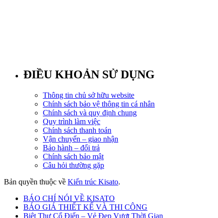
ĐIỀU KHOẢN SỬ DỤNG
Thông tin chủ sở hữu website
Chính sách bảo vệ thông tin cá nhân
Chính sách và quy định chung
Quy trình làm việc
Chính sách thanh toán
Vận chuyển – giao nhận
Bảo hành – đổi trả
Chính sách bảo mật
Câu hỏi thường gặp
Bản quyền thuộc về
Kiến trúc Kisato
.
BÁO CHÍ NÓI VỀ KISATO
BÁO GIÁ THIẾT KẾ VÀ THI CÔNG
Biệt Thự Cổ Điển – Vẻ Đẹp Vượt Thời Gian