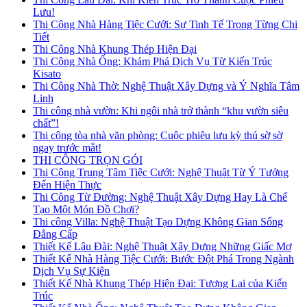
Lưu!
Thi Công Nhà Hàng Tiệc Cưới: Sự Tinh Tế Trong Từng Chi
Tiết
Thi Công Nhà Khung Thép Hiện Đại
Thi Công Nhà Ống: Khám Phá Dịch Vụ Từ Kiến Trúc
Kisato
Thi Công Nhà Thờ: Nghệ Thuật Xây Dựng và Ý Nghĩa Tâm
Linh
Thi công nhà vườn: Khi ngôi nhà trở thành “khu vườn siêu
chất”!
Thi công tòa nhà văn phòng: Cuộc phiêu lưu kỳ thú sờ sờ
ngay trước mắt!
THI CÔNG TRỌN GÓI
Thi Công Trung Tâm Tiệc Cưới: Nghệ Thuật Từ Ý Tưởng
Đến Hiện Thực
Thi Công Từ Đường: Nghệ Thuật Xây Dựng Hay Là Chế
Tạo Một Món Đồ Chơi?
Thi công Villa: Nghệ Thuật Tạo Dựng Không Gian Sống
Đẳng Cấp
Thiết Kế Lâu Đài: Nghệ Thuật Xây Dựng Những Giấc Mơ
Thiết Kế Nhà Hàng Tiệc Cưới: Bước Đột Phá Trong Ngành
Dịch Vụ Sự Kiện
Thiết Kế Nhà Khung Thép Hiện Đại: Tương Lai của Kiến
Trúc