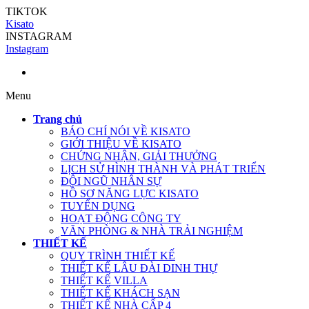
TIKTOK
Kisato
INSTAGRAM
Instagram
Menu
Trang chủ
BÁO CHÍ NÓI VỀ KISATO
GIỚI THIỆU VỀ KISATO
CHỨNG NHẬN, GIẢI THƯỞNG
LỊCH SỬ HÌNH THÀNH VÀ PHÁT TRIỂN
ĐỘI NGŨ NHÂN SỰ
HỒ SƠ NĂNG LỰC KISATO
TUYỂN DỤNG
HOẠT ĐỘNG CÔNG TY
VĂN PHÒNG & NHÀ TRẢI NGHIỆM
THIẾT KẾ
QUY TRÌNH THIẾT KẾ
THIẾT KẾ LÂU ĐÀI DINH THỰ
THIẾT KẾ VILLA
THIẾT KẾ KHÁCH SẠN
THIẾT KẾ NHÀ CẤP 4