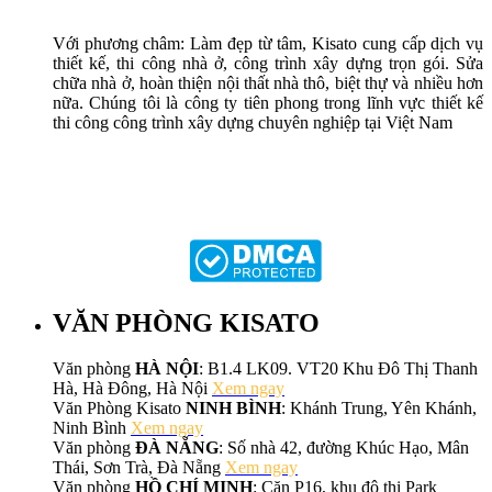
Với phương châm: Làm đẹp từ tâm, Kisato cung cấp dịch vụ
thiết kế, thi công nhà ở, công trình xây dựng trọn gói. Sửa
chữa nhà ở, hoàn thiện nội thất nhà thô, biệt thự và nhiều hơn
nữa. Chúng tôi là công ty tiên phong trong lĩnh vực thiết kế
thi công công trình xây dựng chuyên nghiệp tại Việt Nam
VĂN PHÒNG KISATO
Văn phòng
HÀ NỘI
: B1.4 LK09. VT20 Khu Đô Thị Thanh
Hà, Hà Đông, Hà Nội
Xem ngay
Văn Phòng Kisato
NINH BÌNH
: Khánh Trung, Yên Khánh,
Ninh Bình
Xem ngay
Văn phòng
ĐÀ NẴNG
: Số nhà 42, đường Khúc Hạo, Mân
Thái, Sơn Trà, Đà Nẵng
Xem ngay
Văn phòng
HỒ CHÍ MINH
: Căn P16, khu đô thị Park