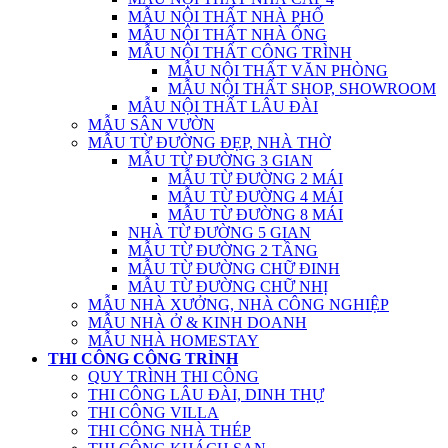
MẪU NỘI THẤT NHÀ PHỐ
MẪU NỘI THẤT NHÀ ỐNG
MẪU NỘI THẤT CÔNG TRÌNH
MẪU NỘI THẤT VĂN PHÒNG
MẪU NỘI THẤT SHOP, SHOWROOM
MẪU NỘI THẤT LÂU ĐÀI
MẪU SÂN VƯỜN
MẪU TỪ ĐƯỜNG ĐẸP, NHÀ THỜ
MẪU TỪ ĐƯỜNG 3 GIAN
MẪU TỪ ĐƯỜNG 2 MÁI
MẪU TỪ ĐƯỜNG 4 MÁI
MẪU TỪ ĐƯỜNG 8 MÁI
NHÀ TỪ ĐƯỜNG 5 GIAN
MẪU TỪ ĐƯỜNG 2 TẦNG
MẪU TỪ ĐƯỜNG CHỮ ĐINH
MẪU TỪ ĐƯỜNG CHỮ NHỊ
MẪU NHÀ XƯỞNG, NHÀ CÔNG NGHIỆP
MẪU NHÀ Ở & KINH DOANH
MẪU NHÀ HOMESTAY
THI CÔNG CÔNG TRÌNH
QUY TRÌNH THI CÔNG
THI CÔNG LÂU ĐÀI, DINH THỰ
THI CÔNG VILLA
THI CÔNG NHÀ THÉP