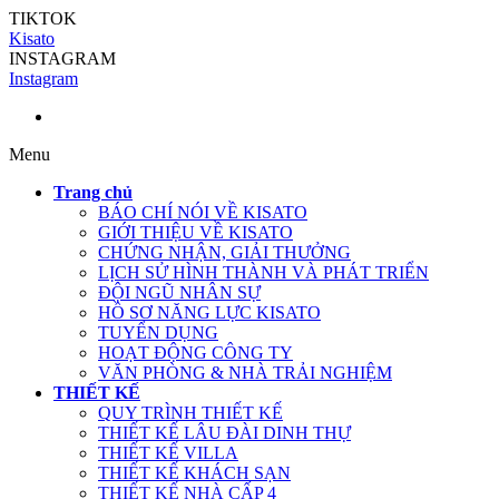
TIKTOK
Kisato
INSTAGRAM
Instagram
Menu
Trang chủ
BÁO CHÍ NÓI VỀ KISATO
GIỚI THIỆU VỀ KISATO
CHỨNG NHẬN, GIẢI THƯỞNG
LỊCH SỬ HÌNH THÀNH VÀ PHÁT TRIỂN
ĐỘI NGŨ NHÂN SỰ
HỒ SƠ NĂNG LỰC KISATO
TUYỂN DỤNG
HOẠT ĐỘNG CÔNG TY
VĂN PHÒNG & NHÀ TRẢI NGHIỆM
THIẾT KẾ
QUY TRÌNH THIẾT KẾ
THIẾT KẾ LÂU ĐÀI DINH THỰ
THIẾT KẾ VILLA
THIẾT KẾ KHÁCH SẠN
THIẾT KẾ NHÀ CẤP 4