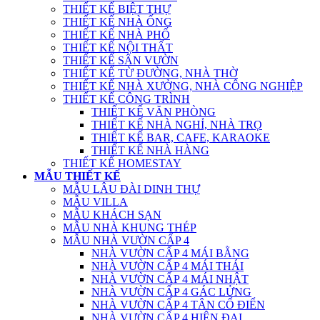
THIẾT KẾ BIỆT THỰ
THIẾT KẾ NHÀ ỐNG
THIẾT KẾ NHÀ PHỐ
THIẾT KẾ NỘI THẤT
THIẾT KẾ SÂN VƯỜN
THIẾT KẾ TỪ ĐƯỜNG, NHÀ THỜ
THIẾT KẾ NHÀ XƯỞNG, NHÀ CÔNG NGHIỆP
THIẾT KẾ CÔNG TRÌNH
THIẾT KẾ VĂN PHÒNG
THIẾT KẾ NHÀ NGHỈ, NHÀ TRỌ
THIẾT KẾ BAR, CAFE, KARAOKE
THIẾT KẾ NHÀ HÀNG
THIẾT KẾ HOMESTAY
MẪU THIẾT KẾ
MẪU LÂU ĐÀI DINH THỰ
MẪU VILLA
MẪU KHÁCH SẠN
MẪU NHÀ KHUNG THÉP
MẪU NHÀ VƯỜN CẤP 4
NHÀ VƯỜN CẤP 4 MÁI BẰNG
NHÀ VƯỜN CẤP 4 MÁI THÁI
NHÀ VƯỜN CẤP 4 MÁI NHẬT
NHÀ VƯỜN CẤP 4 GÁC LỬNG
NHÀ VƯỜN CẤP 4 TÂN CỔ ĐIỂN
NHÀ VƯỜN CẤP 4 HIỆN ĐẠI