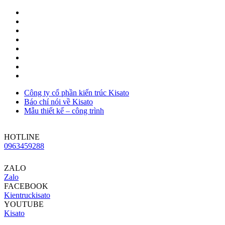
Công ty cổ phần kiến trúc Kisato
Báo chí nói về Kisato
Mẫu thiết kế – công trình
HOTLINE
0963459288
ZALO
Zalo
FACEBOOK
Kientruckisato
YOUTUBE
Kisato