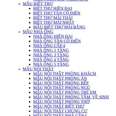
MẪU BIỆT THỰ
BIỆT THỰ HIỆN ĐẠI
BIỆT THỰ TÂN CỔ ĐIỂN
BIỆT THỰ MÁI THÁI
BIỆT THỰ MÁI NHẬT
MẪU BIỆT THỰ MÁI BẰNG
MẪU NHÀ ỐNG
NHÀ ỐNG HIỆN ĐẠI
NHÀ ỐNG TÂN CỔ ĐIỂN
NHÀ ỐNG CẤP 4
NHÀ ỐNG 2 TẦNG
NHÀ ỐNG 3 TẦNG
NHÀ ỐNG 4 TẦNG
NHÀ ỐNG 5 TẦNG
MẪU NỘI THẤT
MẪU NỘI THẤT PHÒNG KHÁCH
MẪU NỘI THẤT PHÒNG ĂN
MẪU NỘI THẤT PHÒNG BẾP
MẪU NỘI THẤT PHÒNG NGỦ
MẪU NỘI THẤT PHÒNG TRẺ EM
MẪU NỘI THẤT PHÒNG TẮM, VỆ SINH
MẪU NỘI THẤT PHÒNG THỜ
MẪU NỘI THẤT BIỆT THỰ
MẪU NỘI THẤT CHUNG CƯ
MẪU NỘI THẤT NHÀ CẤP 4