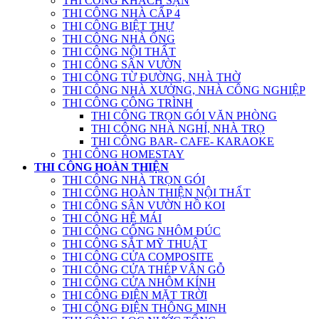
THI CÔNG KHÁCH SẠN
THI CÔNG NHÀ CẤP 4
THI CÔNG BIỆT THỰ
THI CÔNG NHÀ ỐNG
THI CÔNG NỘI THẤT
THI CÔNG SÂN VƯỜN
THI CÔNG TỪ ĐƯỜNG, NHÀ THỜ
THI CÔNG NHÀ XƯỞNG, NHÀ CÔNG NGHIỆP
THI CÔNG CÔNG TRÌNH
THI CÔNG TRỌN GÓI VĂN PHÒNG
THI CÔNG NHÀ NGHỈ, NHÀ TRỌ
THI CÔNG BAR- CAFE- KARAOKE
THI CÔNG HOMESTAY
THI CÔNG HOÀN THIỆN
THI CÔNG NHÀ TRỌN GÓI
THI CÔNG HOÀN THIỆN NỘI THẤT
THI CÔNG SÂN VƯỜN HỒ KOI
THI CÔNG HỆ MÁI
THI CÔNG CỔNG NHÔM ĐÚC
THI CÔNG SẮT MỸ THUẬT
THI CÔNG CỬA COMPOSITE
THI CÔNG CỬA THÉP VÂN GỖ
THI CÔNG CỬA NHÔM KÍNH
THI CÔNG ĐIỆN MẶT TRỜI
THI CÔNG ĐIỆN THÔNG MINH