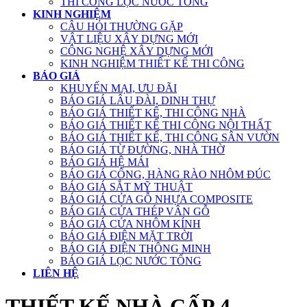
THI CÔNG LỌC NƯỚC TỔNG
KINH NGHIỆM
CÂU HỎI THƯỜNG GẶP
VẬT LIỆU XÂY DỰNG MỚI
CÔNG NGHỆ XÂY DỰNG MỚI
KINH NGHIỆM THIẾT KẾ THI CÔNG
BÁO GIÁ
KHUYẾN MẠI, ƯU ĐÃI
BÁO GIÁ LÂU ĐÀI, DINH THỰ
BÁO GIÁ THIẾT KẾ, THI CÔNG NHÀ
BÁO GIÁ THIẾT KẾ THI CÔNG NỘI THẤT
BÁO GIÁ THIẾT KẾ, THI CÔNG SÂN VƯỜN
BÁO GIÁ TỪ ĐƯỜNG, NHÀ THỜ
BÁO GIÁ HỆ MÁI
BÁO GIÁ CỔNG, HÀNG RÀO NHÔM ĐÚC
BÁO GIÁ SẮT MỸ THUẬT
BÁO GIÁ CỬA GỖ NHỰA COMPOSITE
BÁO GIÁ CỬA THÉP VÂN GỖ
BÁO GIÁ CỬA NHÔM KÍNH
BÁO GIÁ ĐIỆN MẶT TRỜI
BÁO GIÁ ĐIỆN THÔNG MINH
BÁO GIÁ LỌC NƯỚC TỔNG
LIÊN HỆ
THIẾT KẾ NHÀ CẤP 4