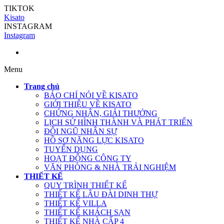
TIKTOK
Kisato
INSTAGRAM
Instagram
Menu
Trang chủ
BÁO CHÍ NÓI VỀ KISATO
GIỚI THIỆU VỀ KISATO
CHỨNG NHẬN, GIẢI THƯỞNG
LỊCH SỬ HÌNH THÀNH VÀ PHÁT TRIỂN
ĐỘI NGŨ NHÂN SỰ
HỒ SƠ NĂNG LỰC KISATO
TUYỂN DỤNG
HOẠT ĐỘNG CÔNG TY
VĂN PHÒNG & NHÀ TRẢI NGHIỆM
THIẾT KẾ
QUY TRÌNH THIẾT KẾ
THIẾT KẾ LÂU ĐÀI DINH THỰ
THIẾT KẾ VILLA
THIẾT KẾ KHÁCH SẠN
THIẾT KẾ NHÀ CẤP 4