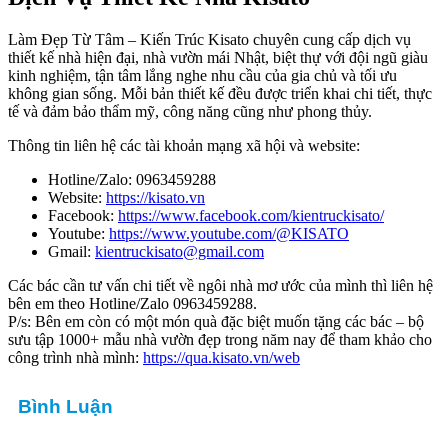
Làm Đẹp Từ Tâm – Kiến Trúc Kisato chuyên cung cấp dịch vụ
thiết kế nhà hiện đại, nhà vườn mái Nhật, biệt thự với đội ngũ giàu
kinh nghiệm, tận tâm lắng nghe nhu cầu của gia chủ và tối ưu
không gian sống. Mỗi bản thiết kế đều được triển khai chi tiết, thực
tế và đảm bảo thẩm mỹ, công năng cũng như phong thủy.
Thông tin liên hệ các tài khoản mạng xã hội và website:
Hotline/Zalo: 0963459288
Website:
https://kisato.vn
Facebook:
https://www.facebook.com/kientruckisato/
Youtube:
https://www.youtube.com/@KISATO
Gmail:
kientruckisato@gmail.com
Các bác cần tư vấn chi tiết về ngôi nhà mơ ước của mình thì liên hệ
bên em theo Hotline/Zalo 0963459288.
P/s: Bên em còn có một món quà đặc biệt muốn tặng các bác – bộ
sưu tập 1000+ mẫu nhà vườn đẹp trong năm nay để tham khảo cho
công trình nhà mình:
https://qua.kisato.vn/web
Bình Luận