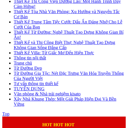
Thiết Kế Thi Công Viện Dưỡng Lão: Một Hành Trình Đầy
Cảm Hứng!
Thiết Kế Tòa Nhà Văn Phòng: Xu Hướng và Nguyên Tắc
Cơ Bản
Thiết Kế Trung Tâm Tiệc Cưới: Dấu Ấn Đáng Nhớ Cho Lễ
Cưới Của Bạn
Thiết Kế Từ Đường: Nghệ Thuật Tạo Dựng Không Gian Bí
Ẩn!
Thiết Kế và Thi Công Biệt Thự: Nghệ Thuật Tạo Dựng
Không Gian Sống Đẳng Cấp
Thiết Kế Villa: Từ Giấc Mơ Đến Hiện Thực
Thông tin nội thất
Trang chủ
Từ Đường Đẹp
Từ Đường Gia Tộc: Nét Đặc Trưng Văn Hóa Truyền Thống
Của Người Việt
Tư vấn thông tin thiết kế
TUYỂN DỤNG
Văn phòng & Nhà trải nghiệm kisato
Xây Nhà Khung Thép: Một Giải Pháp Hiện Đại Và Bền
Vững
Top
HOT HOT HOT