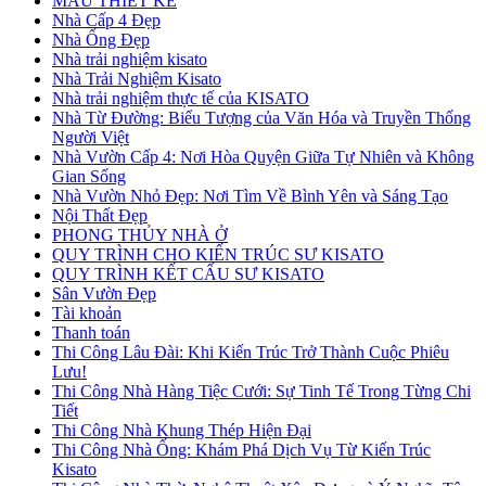
MẪU THIẾT KẾ
Nhà Cấp 4 Đẹp
Nhà Ống Đẹp
Nhà trải nghiệm kisato
Nhà Trải Nghiệm Kisato
Nhà trải nghiệm thực tế của KISATO
Nhà Từ Đường: Biểu Tượng của Văn Hóa và Truyền Thống
Người Việt
Nhà Vườn Cấp 4: Nơi Hòa Quyện Giữa Tự Nhiên và Không
Gian Sống
Nhà Vườn Nhỏ Đẹp: Nơi Tìm Về Bình Yên và Sáng Tạo
Nội Thất Đẹp
PHONG THỦY NHÀ Ở
QUY TRÌNH CHO KIẾN TRÚC SƯ KISATO
QUY TRÌNH KẾT CẤU SƯ KISATO
Sân Vườn Đẹp
Tài khoản
Thanh toán
Thi Công Lâu Đài: Khi Kiến Trúc Trở Thành Cuộc Phiêu
Lưu!
Thi Công Nhà Hàng Tiệc Cưới: Sự Tinh Tế Trong Từng Chi
Tiết
Thi Công Nhà Khung Thép Hiện Đại
Thi Công Nhà Ống: Khám Phá Dịch Vụ Từ Kiến Trúc
Kisato