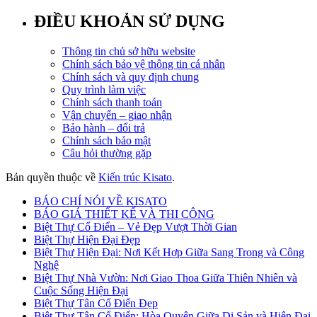
ĐIỀU KHOẢN SỬ DỤNG
Thông tin chủ sở hữu website
Chính sách bảo vệ thông tin cá nhân
Chính sách và quy định chung
Quy trình làm việc
Chính sách thanh toán
Vận chuyển – giao nhận
Bảo hành – đổi trả
Chính sách bảo mật
Câu hỏi thường gặp
Bản quyền thuộc về
Kiến trúc Kisato
.
BÁO CHÍ NÓI VỀ KISATO
BÁO GIÁ THIẾT KẾ VÀ THI CÔNG
Biệt Thự Cổ Điển – Vẻ Đẹp Vượt Thời Gian
Biệt Thự Hiện Đại Đẹp
Biệt Thự Hiện Đại: Nơi Kết Hợp Giữa Sang Trọng và Công
Nghệ
Biệt Thự Nhà Vườn: Nơi Giao Thoa Giữa Thiên Nhiên và
Cuộc Sống Hiện Đại
Biệt Thự Tân Cổ Điển Đẹp
Biệt Thự Tân Cổ Điển: Hòa Quyện Giữa Di Sản và Hiện Đại