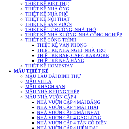
THIẾT KẾ BIỆT THỰ
THIẾT KẾ NHÀ ỐNG
THIẾT KẾ NHÀ PHỐ
THIẾT KẾ NỘI THẤT
THIẾT KẾ SÂN VƯỜN
THIẾT KẾ TỪ ĐƯỜNG, NHÀ THỜ
THIẾT KẾ NHÀ XƯỞNG, NHÀ CÔNG NGHIỆP
THIẾT KẾ CÔNG TRÌNH
THIẾT KẾ VĂN PHÒNG
THIẾT KẾ NHÀ NGHỈ, NHÀ TRỌ
THIẾT KẾ BAR, CAFE, KARAOKE
THIẾT KẾ NHÀ HÀNG
THIẾT KẾ HOMESTAY
MẪU THIẾT KẾ
MẪU LÂU ĐÀI DINH THỰ
MẪU VILLA
MẪU KHÁCH SẠN
MẪU NHÀ KHUNG THÉP
MẪU NHÀ VƯỜN CẤP 4
NHÀ VƯỜN CẤP 4 MÁI BẰNG
NHÀ VƯỜN CẤP 4 MÁI THÁI
NHÀ VƯỜN CẤP 4 MÁI NHẬT
NHÀ VƯỜN CẤP 4 GÁC LỬNG
NHÀ VƯỜN CẤP 4 TÂN CỔ ĐIỂN
NHÀ VƯỜN CẤP 4 HIỆN ĐẠI