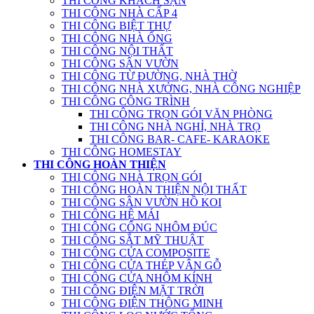
THI CÔNG KHÁCH SẠN
THI CÔNG NHÀ CẤP 4
THI CÔNG BIỆT THỰ
THI CÔNG NHÀ ỐNG
THI CÔNG NỘI THẤT
THI CÔNG SÂN VƯỜN
THI CÔNG TỪ ĐƯỜNG, NHÀ THỜ
THI CÔNG NHÀ XƯỞNG, NHÀ CÔNG NGHIỆP
THI CÔNG CÔNG TRÌNH
THI CÔNG TRỌN GÓI VĂN PHÒNG
THI CÔNG NHÀ NGHỈ, NHÀ TRỌ
THI CÔNG BAR- CAFE- KARAOKE
THI CÔNG HOMESTAY
THI CÔNG HOÀN THIỆN
THI CÔNG NHÀ TRỌN GÓI
THI CÔNG HOÀN THIỆN NỘI THẤT
THI CÔNG SÂN VƯỜN HỒ KOI
THI CÔNG HỆ MÁI
THI CÔNG CỔNG NHÔM ĐÚC
THI CÔNG SẮT MỸ THUẬT
THI CÔNG CỬA COMPOSITE
THI CÔNG CỬA THÉP VÂN GỖ
THI CÔNG CỬA NHÔM KÍNH
THI CÔNG ĐIỆN MẶT TRỜI
THI CÔNG ĐIỆN THÔNG MINH