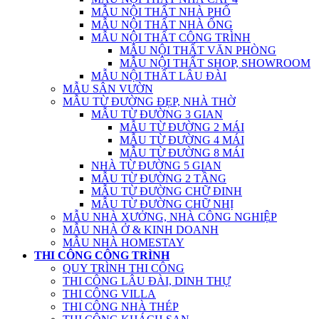
MẪU NỘI THẤT NHÀ PHỐ
MẪU NỘI THẤT NHÀ ỐNG
MẪU NỘI THẤT CÔNG TRÌNH
MẪU NỘI THẤT VĂN PHÒNG
MẪU NỘI THẤT SHOP, SHOWROOM
MẪU NỘI THẤT LÂU ĐÀI
MẪU SÂN VƯỜN
MẪU TỪ ĐƯỜNG ĐẸP, NHÀ THỜ
MẪU TỪ ĐƯỜNG 3 GIAN
MẪU TỪ ĐƯỜNG 2 MÁI
MẪU TỪ ĐƯỜNG 4 MÁI
MẪU TỪ ĐƯỜNG 8 MÁI
NHÀ TỪ ĐƯỜNG 5 GIAN
MẪU TỪ ĐƯỜNG 2 TẦNG
MẪU TỪ ĐƯỜNG CHỮ ĐINH
MẪU TỪ ĐƯỜNG CHỮ NHỊ
MẪU NHÀ XƯỞNG, NHÀ CÔNG NGHIỆP
MẪU NHÀ Ở & KINH DOANH
MẪU NHÀ HOMESTAY
THI CÔNG CÔNG TRÌNH
QUY TRÌNH THI CÔNG
THI CÔNG LÂU ĐÀI, DINH THỰ
THI CÔNG VILLA
THI CÔNG NHÀ THÉP