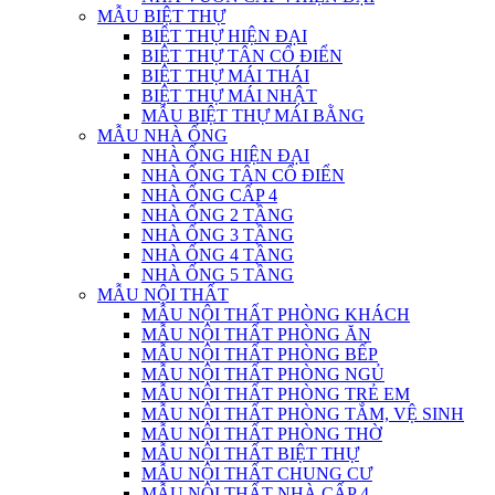
MẪU BIỆT THỰ
BIỆT THỰ HIỆN ĐẠI
BIỆT THỰ TÂN CỔ ĐIỂN
BIỆT THỰ MÁI THÁI
BIỆT THỰ MÁI NHẬT
MẪU BIỆT THỰ MÁI BẰNG
MẪU NHÀ ỐNG
NHÀ ỐNG HIỆN ĐẠI
NHÀ ỐNG TÂN CỔ ĐIỂN
NHÀ ỐNG CẤP 4
NHÀ ỐNG 2 TẦNG
NHÀ ỐNG 3 TẦNG
NHÀ ỐNG 4 TẦNG
NHÀ ỐNG 5 TẦNG
MẪU NỘI THẤT
MẪU NỘI THẤT PHÒNG KHÁCH
MẪU NỘI THẤT PHÒNG ĂN
MẪU NỘI THẤT PHÒNG BẾP
MẪU NỘI THẤT PHÒNG NGỦ
MẪU NỘI THẤT PHÒNG TRẺ EM
MẪU NỘI THẤT PHÒNG TẮM, VỆ SINH
MẪU NỘI THẤT PHÒNG THỜ
MẪU NỘI THẤT BIỆT THỰ
MẪU NỘI THẤT CHUNG CƯ
MẪU NỘI THẤT NHÀ CẤP 4