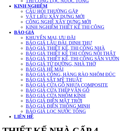
THI CÔNG LỌC NƯỚC TỔNG
KINH NGHIỆM
CÂU HỎI THƯỜNG GẶP
VẬT LIỆU XÂY DỰNG MỚI
CÔNG NGHỆ XÂY DỰNG MỚI
KINH NGHIỆM THIẾT KẾ THI CÔNG
BÁO GIÁ
KHUYẾN MẠI, ƯU ĐÃI
BÁO GIÁ LÂU ĐÀI, DINH THỰ
BÁO GIÁ THIẾT KẾ, THI CÔNG NHÀ
BÁO GIÁ THIẾT KẾ THI CÔNG NỘI THẤT
BÁO GIÁ THIẾT KẾ, THI CÔNG SÂN VƯỜN
BÁO GIÁ TỪ ĐƯỜNG, NHÀ THỜ
BÁO GIÁ HỆ MÁI
BÁO GIÁ CỔNG, HÀNG RÀO NHÔM ĐÚC
BÁO GIÁ SẮT MỸ THUẬT
BÁO GIÁ CỬA GỖ NHỰA COMPOSITE
BÁO GIÁ CỬA THÉP VÂN GỖ
BÁO GIÁ CỬA NHÔM KÍNH
BÁO GIÁ ĐIỆN MẶT TRỜI
BÁO GIÁ ĐIỆN THÔNG MINH
BÁO GIÁ LỌC NƯỚC TỔNG
LIÊN HỆ
THIẾT KẾ NHÀ CẤP 4