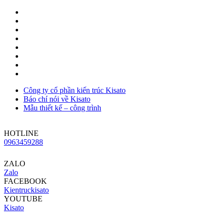
Công ty cổ phần kiến trúc Kisato
Báo chí nói về Kisato
Mẫu thiết kế – công trình
HOTLINE
0963459288
ZALO
Zalo
FACEBOOK
Kientruckisato
YOUTUBE
Kisato