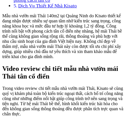
phong cách tân cổ
Dịch Vụ Thiết Kế Nhà Kisato
Mẫu nhà vườn mái Thái 140m2 tại Quảng Ninh do Kisato thiết kế
đang nhận được nhiều sự quan tâm nhờ kiến trúc sang trọng, công
năng khoa học và mức đầu tư hợp lý khoảng 1,2 tỷ đồng. Công
trình nổi bật với phong cách tân cổ điển nhẹ nhàng, hệ mái Thái bề
thế cùng không gian sống rộng rãi, thông thoáng và phù hợp với
nhu cầu sinh hoạt của gia đình Việt hiện nay. Không chỉ đẹp về
thẩm mỹ, mẫu nhà vườn mái Thái này còn được tối ưu chi phí xây
dựng, giúp nhiều chủ đầu tư yêu thích và xin tham khảo mẫu để
triển khai cho gia đình mình.
Video review chi tiết mẫu nhà vườn mái
Thái tân cổ điển
Trong video review chi tiết mẫu nhà vườn mái Thái, Kisato sẽ cùng
quý vị khám phá toàn bộ kiến trúc ngoại thất, cách bố trí công năng
cũng như những điểm nổi bật giúp công trình trở nên sang trọng và
tiện nghi. Từ hệ mái Thái bề thế, hình khối kiến trúc hài hòa cho
đến không gian sống thông thoáng đều được phân tích trực quan và
chân thực.