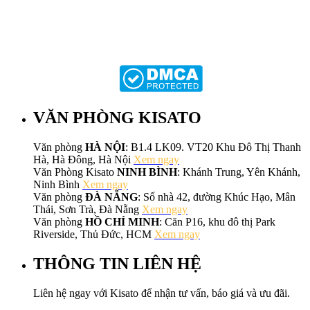
VĂN PHÒNG KISATO
Văn phòng
HÀ NỘI
: B1.4 LK09. VT20 Khu Đô Thị Thanh
Hà, Hà Đông, Hà Nội
Xem ngay
Văn Phòng Kisato
NINH BÌNH
: Khánh Trung, Yên Khánh,
Ninh Bình
Xem ngay
Văn phòng
ĐÀ NẴNG
: Số nhà 42, đường Khúc Hạo, Mân
Thái, Sơn Trà, Đà Nẵng
Xem ngay
Văn phòng
HỒ CHÍ MINH
: Căn P16, khu đô thị Park
Riverside, Thủ Đức, HCM
Xem ngay
THÔNG TIN LIÊN HỆ
Liên hệ ngay với Kisato để nhận tư vấn, báo giá và ưu đãi.