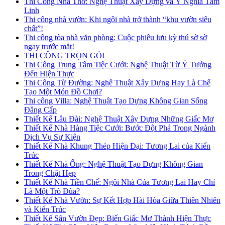
Thi Công Nhà Thờ: Nghệ Thuật Xây Dựng và Ý Nghĩa Tâm
Linh
Thi công nhà vườn: Khi ngôi nhà trở thành “khu vườn siêu
chất”!
Thi công tòa nhà văn phòng: Cuộc phiêu lưu kỳ thú sờ sờ
ngay trước mắt!
THI CÔNG TRỌN GÓI
Thi Công Trung Tâm Tiệc Cưới: Nghệ Thuật Từ Ý Tưởng
Đến Hiện Thực
Thi Công Từ Đường: Nghệ Thuật Xây Dựng Hay Là Chế
Tạo Một Món Đồ Chơi?
Thi công Villa: Nghệ Thuật Tạo Dựng Không Gian Sống
Đẳng Cấp
Thiết Kế Lâu Đài: Nghệ Thuật Xây Dựng Những Giấc Mơ
Thiết Kế Nhà Hàng Tiệc Cưới: Bước Đột Phá Trong Ngành
Dịch Vụ Sự Kiện
Thiết Kế Nhà Khung Thép Hiện Đại: Tương Lai của Kiến
Trúc
Thiết Kế Nhà Ống: Nghệ Thuật Tạo Dựng Không Gian
Trong Chật Hẹp
Thiết Kế Nhà Tiền Chế: Ngôi Nhà Của Tương Lai Hay Chỉ
Là Một Trò Đùa?
Thiết Kế Nhà Vườn: Sự Kết Hợp Hài Hòa Giữa Thiên Nhiên
và Kiến Trúc
Thiết Kế Sân Vườn Đẹp: Biến Giấc Mơ Thành Hiện Thực