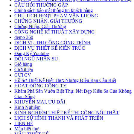
CÂU HỎI THƯỜNG GẶP
Chính sách bảo mật thông tin khách hàng
CHỦ TỊCH HĐQT PHẠM VĂN LƯƠNG
CHỨNG NHẬN, GIẢI THƯỞNG
Chứng Nhận, Giải Thưởng
CÔNG NGHỆ KĨ THUẬT XÂY DỰNG
demo 360
DỊCH VỤ THI CÔNG CÔNG TRÌNH
DỊCH VỤ THIẾT KẾ KIẾN TRÚC
Đăng Ký Youtube
ĐỘI NGŨ NHÂN SỰ
Giỏ hàng
Giới thiệu
GỬI CV
Hồ Sơ Thiết Kế Biệt Thự: Những Điều Bạn Cần Biết
HOẠT ĐỘNG CÔNG TY
Khám Phá Sân Vườn Biệt Thự: Nét Đẹp Kiêu Sa Của Không
Gian Sống
KHUYẾN MẠI, ƯU ĐÃI
Kinh Nghiệm
KINH NGHIỆM THIẾT KẾ THI CÔNG NỘI THẤT
LỊCH SỬ HÌNH THÀNH VÀ PHÁT TRIỂN
LIÊN HỆ
Mẫu biệt thự