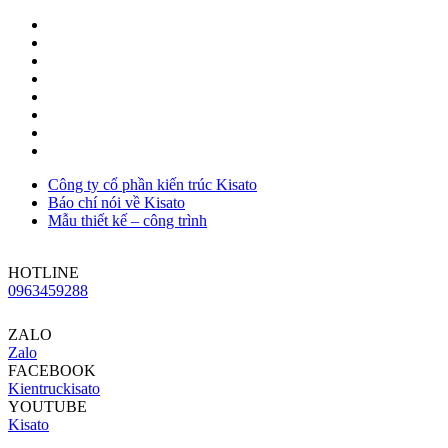
Công ty cổ phần kiến trúc Kisato
Báo chí nói về Kisato
Mẫu thiết kế – công trình
HOTLINE
0963459288
ZALO
Zalo
FACEBOOK
Kientruckisato
YOUTUBE
Kisato