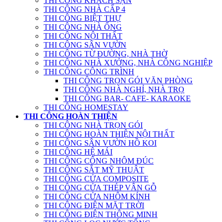
THI CÔNG KHÁCH SẠN
THI CÔNG NHÀ CẤP 4
THI CÔNG BIỆT THỰ
THI CÔNG NHÀ ỐNG
THI CÔNG NỘI THẤT
THI CÔNG SÂN VƯỜN
THI CÔNG TỪ ĐƯỜNG, NHÀ THỜ
THI CÔNG NHÀ XƯỞNG, NHÀ CÔNG NGHIỆP
THI CÔNG CÔNG TRÌNH
THI CÔNG TRỌN GÓI VĂN PHÒNG
THI CÔNG NHÀ NGHỈ, NHÀ TRỌ
THI CÔNG BAR- CAFE- KARAOKE
THI CÔNG HOMESTAY
THI CÔNG HOÀN THIỆN
THI CÔNG NHÀ TRỌN GÓI
THI CÔNG HOÀN THIỆN NỘI THẤT
THI CÔNG SÂN VƯỜN HỒ KOI
THI CÔNG HỆ MÁI
THI CÔNG CỔNG NHÔM ĐÚC
THI CÔNG SẮT MỸ THUẬT
THI CÔNG CỬA COMPOSITE
THI CÔNG CỬA THÉP VÂN GỖ
THI CÔNG CỬA NHÔM KÍNH
THI CÔNG ĐIỆN MẶT TRỜI
THI CÔNG ĐIỆN THÔNG MINH