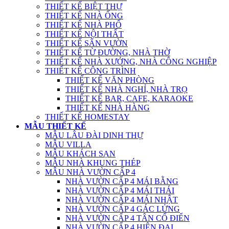
THIẾT KẾ BIỆT THỰ
THIẾT KẾ NHÀ ỐNG
THIẾT KẾ NHÀ PHỐ
THIẾT KẾ NỘI THẤT
THIẾT KẾ SÂN VƯỜN
THIẾT KẾ TỪ ĐƯỜNG, NHÀ THỜ
THIẾT KẾ NHÀ XƯỞNG, NHÀ CÔNG NGHIỆP
THIẾT KẾ CÔNG TRÌNH
THIẾT KẾ VĂN PHÒNG
THIẾT KẾ NHÀ NGHỈ, NHÀ TRỌ
THIẾT KẾ BAR, CAFE, KARAOKE
THIẾT KẾ NHÀ HÀNG
THIẾT KẾ HOMESTAY
MẪU THIẾT KẾ
MẪU LÂU ĐÀI DINH THỰ
MẪU VILLA
MẪU KHÁCH SẠN
MẪU NHÀ KHUNG THÉP
MẪU NHÀ VƯỜN CẤP 4
NHÀ VƯỜN CẤP 4 MÁI BẰNG
NHÀ VƯỜN CẤP 4 MÁI THÁI
NHÀ VƯỜN CẤP 4 MÁI NHẬT
NHÀ VƯỜN CẤP 4 GÁC LỬNG
NHÀ VƯỜN CẤP 4 TÂN CỔ ĐIỂN
NHÀ VƯỜN CẤP 4 HIỆN ĐẠI