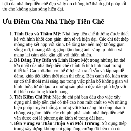
bật của nhà thép tiền chế đẹp và lý do chúng trở thành giải pháp tối
ưu cho không gian sống hiện đại.
Ưu Điểm Của Nhà Thép Tiền Chế
Tính Đẹp và Thẩm Mỹ
: Nhà thép tiền chế thường được thiết
kế với hình khối đơn giản, tinh tế và hiện đại. Các chi tiết thép
mỏng nhẹ kết hợp với kính, bê tông tạo nên một không gian
sống mở, thoáng đãng, giúp tận dụng ánh sáng tự nhiên và
mang lại cảm giác gần gũi với thiên nhiên.
Dễ Dàng Tùy Biến và Linh Hoạt
: Một trong những lợi thế
lớn nhất của nhà thép tiền chế chính là tính linh hoạt trong
thiết kế. Các mô-đun có thể được sản xuất sẵn và lắp ráp dễ
dàng, giúp tiết kiệm thời gian thi công. Bên cạnh đó, kiến trúc
sư có thể thoải mái sáng tạo trong việc phân bổ không gian và
hình thức, từ đó tạo ra những sản phẩm độc đáo phù hợp với
thị hiếu của từng khách hàng.
Tiết Kiệm Chi Phí
: Mặc dù chi phí ban đầu cho việc xây
dựng nhà thép tiền chế có thể cao hơn một chút so với những
biện pháp truyền thống, nhưng với khả năng thi công nhanh
chóng và giảm thiểu các chi phí phát sinh, nhà thép tiền chế
vẫn được coi là phương án kinh tế trong dài hạn.
Bền Vững và Thân Thiện Với Môi Trường
: Sử dụng thép
trong xây dựng không chỉ giúp tăng cường độ bền mà còn