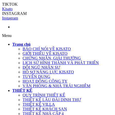
TIKTOK
Kisato
INSTAGRAM
Instagram
Menu
Trang chủ
BÁO CHÍ NÓI VỀ KISATO
GIỚI THIỆU VỀ KISATO
CHỨNG NHẬN, GIẢI THƯỞNG
LỊCH SỬ HÌNH THÀNH VÀ PHÁT TRIỂN
ĐỘI NGŨ NHÂN SỰ
HỒ SƠ NĂNG LỰC KISATO
TUYỂN DỤNG
HOẠT ĐỘNG CÔNG TY
VĂN PHÒNG & NHÀ TRẢI NGHIỆM
THIẾT KẾ
QUY TRÌNH THIẾT KẾ
THIẾT KẾ LÂU ĐÀI DINH THỰ
THIẾT KẾ VILLA
THIẾT KẾ KHÁCH SẠN
THIẾT KẾ NHÀ CẤP 4