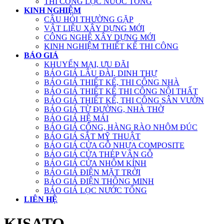
THI CÔNG LỌC NƯỚC TỔNG
KINH NGHIỆM
CÂU HỎI THƯỜNG GẶP
VẬT LIỆU XÂY DỰNG MỚI
CÔNG NGHỆ XÂY DỰNG MỚI
KINH NGHIỆM THIẾT KẾ THI CÔNG
BÁO GIÁ
KHUYẾN MẠI, ƯU ĐÃI
BÁO GIÁ LÂU ĐÀI, DINH THỰ
BÁO GIÁ THIẾT KẾ, THI CÔNG NHÀ
BÁO GIÁ THIẾT KẾ THI CÔNG NỘI THẤT
BÁO GIÁ THIẾT KẾ, THI CÔNG SÂN VƯỜN
BÁO GIÁ TỪ ĐƯỜNG, NHÀ THỜ
BÁO GIÁ HỆ MÁI
BÁO GIÁ CỔNG, HÀNG RÀO NHÔM ĐÚC
BÁO GIÁ SẮT MỸ THUẬT
BÁO GIÁ CỬA GỖ NHỰA COMPOSITE
BÁO GIÁ CỬA THÉP VÂN GỖ
BÁO GIÁ CỬA NHÔM KÍNH
BÁO GIÁ ĐIỆN MẶT TRỜI
BÁO GIÁ ĐIỆN THÔNG MINH
BÁO GIÁ LỌC NƯỚC TỔNG
LIÊN HỆ
KISATO