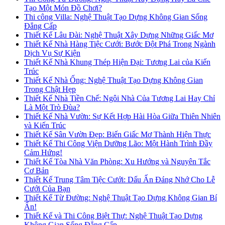
Tạo Một Món Đồ Chơi?
Thi công Villa: Nghệ Thuật Tạo Dựng Không Gian Sống
Đẳng Cấp
Thiết Kế Lâu Đài: Nghệ Thuật Xây Dựng Những Giấc Mơ
Thiết Kế Nhà Hàng Tiệc Cưới: Bước Đột Phá Trong Ngành
Dịch Vụ Sự Kiện
Thiết Kế Nhà Khung Thép Hiện Đại: Tương Lai của Kiến
Trúc
Thiết Kế Nhà Ống: Nghệ Thuật Tạo Dựng Không Gian
Trong Chật Hẹp
Thiết Kế Nhà Tiền Chế: Ngôi Nhà Của Tương Lai Hay Chỉ
Là Một Trò Đùa?
Thiết Kế Nhà Vườn: Sự Kết Hợp Hài Hòa Giữa Thiên Nhiên
và Kiến Trúc
Thiết Kế Sân Vườn Đẹp: Biến Giấc Mơ Thành Hiện Thực
Thiết Kế Thi Công Viện Dưỡng Lão: Một Hành Trình Đầy
Cảm Hứng!
Thiết Kế Tòa Nhà Văn Phòng: Xu Hướng và Nguyên Tắc
Cơ Bản
Thiết Kế Trung Tâm Tiệc Cưới: Dấu Ấn Đáng Nhớ Cho Lễ
Cưới Của Bạn
Thiết Kế Từ Đường: Nghệ Thuật Tạo Dựng Không Gian Bí
Ẩn!
Thiết Kế và Thi Công Biệt Thự: Nghệ Thuật Tạo Dựng
Không Gian Sống Đẳng Cấp