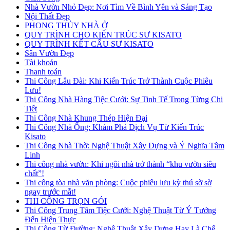
Nhà Vườn Nhỏ Đẹp: Nơi Tìm Về Bình Yên và Sáng Tạo
Nội Thất Đẹp
PHONG THỦY NHÀ Ở
QUY TRÌNH CHO KIẾN TRÚC SƯ KISATO
QUY TRÌNH KẾT CẤU SƯ KISATO
Sân Vườn Đẹp
Tài khoản
Thanh toán
Thi Công Lâu Đài: Khi Kiến Trúc Trở Thành Cuộc Phiêu
Lưu!
Thi Công Nhà Hàng Tiệc Cưới: Sự Tinh Tế Trong Từng Chi
Tiết
Thi Công Nhà Khung Thép Hiện Đại
Thi Công Nhà Ống: Khám Phá Dịch Vụ Từ Kiến Trúc
Kisato
Thi Công Nhà Thờ: Nghệ Thuật Xây Dựng và Ý Nghĩa Tâm
Linh
Thi công nhà vườn: Khi ngôi nhà trở thành “khu vườn siêu
chất”!
Thi công tòa nhà văn phòng: Cuộc phiêu lưu kỳ thú sờ sờ
ngay trước mắt!
THI CÔNG TRỌN GÓI
Thi Công Trung Tâm Tiệc Cưới: Nghệ Thuật Từ Ý Tưởng
Đến Hiện Thực
Thi Công Từ Đường: Nghệ Thuật Xây Dựng Hay Là Chế