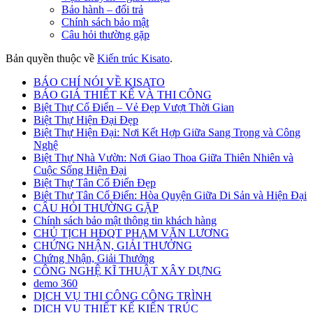
Bảo hành – đổi trả
Chính sách bảo mật
Câu hỏi thường gặp
Bản quyền thuộc về
Kiến trúc Kisato
.
BÁO CHÍ NÓI VỀ KISATO
BÁO GIÁ THIẾT KẾ VÀ THI CÔNG
Biệt Thự Cổ Điển – Vẻ Đẹp Vượt Thời Gian
Biệt Thự Hiện Đại Đẹp
Biệt Thự Hiện Đại: Nơi Kết Hợp Giữa Sang Trọng và Công
Nghệ
Biệt Thự Nhà Vườn: Nơi Giao Thoa Giữa Thiên Nhiên và
Cuộc Sống Hiện Đại
Biệt Thự Tân Cổ Điển Đẹp
Biệt Thự Tân Cổ Điển: Hòa Quyện Giữa Di Sản và Hiện Đại
CÂU HỎI THƯỜNG GẶP
Chính sách bảo mật thông tin khách hàng
CHỦ TỊCH HĐQT PHẠM VĂN LƯƠNG
CHỨNG NHẬN, GIẢI THƯỞNG
Chứng Nhận, Giải Thưởng
CÔNG NGHỆ KĨ THUẬT XÂY DỰNG
demo 360
DỊCH VỤ THI CÔNG CÔNG TRÌNH
DỊCH VỤ THIẾT KẾ KIẾN TRÚC