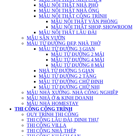
MẪU NỘI THẤT NHÀ PHỐ
MẪU NỘI THẤT NHÀ ỐNG
MẪU NỘI THẤT CÔNG TRÌNH
MẪU NỘI THẤT VĂN PHÒNG
MẪU NỘI THẤT SHOP, SHOWROOM
MẪU NỘI THẤT LÂU ĐÀI
MẪU SÂN VƯỜN
MẪU TỪ ĐƯỜNG ĐẸP, NHÀ THỜ
MẪU TỪ ĐƯỜNG 3 GIAN
MẪU TỪ ĐƯỜNG 2 MÁI
MẪU TỪ ĐƯỜNG 4 MÁI
MẪU TỪ ĐƯỜNG 8 MÁI
NHÀ TỪ ĐƯỜNG 5 GIAN
MẪU TỪ ĐƯỜNG 2 TẦNG
MẪU TỪ ĐƯỜNG CHỮ ĐINH
MẪU TỪ ĐƯỜNG CHỮ NHỊ
MẪU NHÀ XƯỞNG, NHÀ CÔNG NGHIỆP
MẪU NHÀ Ở & KINH DOANH
MẪU NHÀ HOMESTAY
THI CÔNG CÔNG TRÌNH
QUY TRÌNH THI CÔNG
THI CÔNG LÂU ĐÀI, DINH THỰ
THI CÔNG VILLA
THI CÔNG NHÀ THÉP