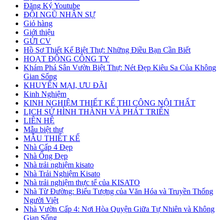
Đăng Ký Youtube
ĐỘI NGŨ NHÂN SỰ
Giỏ hàng
Giới thiệu
GỬI CV
Hồ Sơ Thiết Kế Biệt Thự: Những Điều Bạn Cần Biết
HOẠT ĐỘNG CÔNG TY
Khám Phá Sân Vườn Biệt Thự: Nét Đẹp Kiêu Sa Của Không
Gian Sống
KHUYẾN MẠI, ƯU ĐÃI
Kinh Nghiệm
KINH NGHIỆM THIẾT KẾ THI CÔNG NỘI THẤT
LỊCH SỬ HÌNH THÀNH VÀ PHÁT TRIỂN
LIÊN HỆ
Mẫu biệt thự
MẪU THIẾT KẾ
Nhà Cấp 4 Đẹp
Nhà Ống Đẹp
Nhà trải nghiệm kisato
Nhà Trải Nghiệm Kisato
Nhà trải nghiệm thực tế của KISATO
Nhà Từ Đường: Biểu Tượng của Văn Hóa và Truyền Thống
Người Việt
Nhà Vườn Cấp 4: Nơi Hòa Quyện Giữa Tự Nhiên và Không
Gian Sống