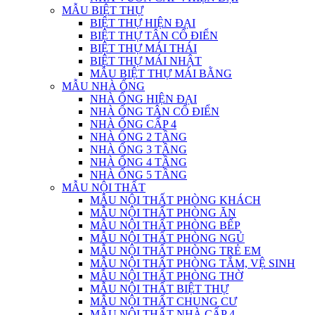
MẪU BIỆT THỰ
BIỆT THỰ HIỆN ĐẠI
BIỆT THỰ TÂN CỔ ĐIỂN
BIỆT THỰ MÁI THÁI
BIỆT THỰ MÁI NHẬT
MẪU BIỆT THỰ MÁI BẰNG
MẪU NHÀ ỐNG
NHÀ ỐNG HIỆN ĐẠI
NHÀ ỐNG TÂN CỔ ĐIỂN
NHÀ ỐNG CẤP 4
NHÀ ỐNG 2 TẦNG
NHÀ ỐNG 3 TẦNG
NHÀ ỐNG 4 TẦNG
NHÀ ỐNG 5 TẦNG
MẪU NỘI THẤT
MẪU NỘI THẤT PHÒNG KHÁCH
MẪU NỘI THẤT PHÒNG ĂN
MẪU NỘI THẤT PHÒNG BẾP
MẪU NỘI THẤT PHÒNG NGỦ
MẪU NỘI THẤT PHÒNG TRẺ EM
MẪU NỘI THẤT PHÒNG TẮM, VỆ SINH
MẪU NỘI THẤT PHÒNG THỜ
MẪU NỘI THẤT BIỆT THỰ
MẪU NỘI THẤT CHUNG CƯ
MẪU NỘI THẤT NHÀ CẤP 4