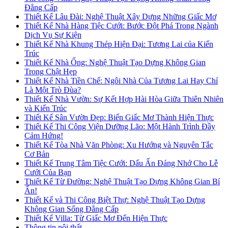
Đẳng Cấp
Thiết Kế Lâu Đài: Nghệ Thuật Xây Dựng Những Giấc Mơ
Thiết Kế Nhà Hàng Tiệc Cưới: Bước Đột Phá Trong Ngành
Dịch Vụ Sự Kiện
Thiết Kế Nhà Khung Thép Hiện Đại: Tương Lai của Kiến
Trúc
Thiết Kế Nhà Ống: Nghệ Thuật Tạo Dựng Không Gian
Trong Chật Hẹp
Thiết Kế Nhà Tiền Chế: Ngôi Nhà Của Tương Lai Hay Chỉ
Là Một Trò Đùa?
Thiết Kế Nhà Vườn: Sự Kết Hợp Hài Hòa Giữa Thiên Nhiên
và Kiến Trúc
Thiết Kế Sân Vườn Đẹp: Biến Giấc Mơ Thành Hiện Thực
Thiết Kế Thi Công Viện Dưỡng Lão: Một Hành Trình Đầy
Cảm Hứng!
Thiết Kế Tòa Nhà Văn Phòng: Xu Hướng và Nguyên Tắc
Cơ Bản
Thiết Kế Trung Tâm Tiệc Cưới: Dấu Ấn Đáng Nhớ Cho Lễ
Cưới Của Bạn
Thiết Kế Từ Đường: Nghệ Thuật Tạo Dựng Không Gian Bí
Ẩn!
Thiết Kế và Thi Công Biệt Thự: Nghệ Thuật Tạo Dựng
Không Gian Sống Đẳng Cấp
Thiết Kế Villa: Từ Giấc Mơ Đến Hiện Thực
Thông tin nội thất