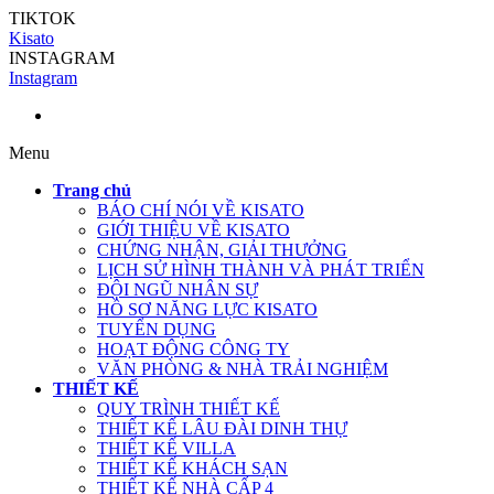
TIKTOK
Kisato
INSTAGRAM
Instagram
Menu
Trang chủ
BÁO CHÍ NÓI VỀ KISATO
GIỚI THIỆU VỀ KISATO
CHỨNG NHẬN, GIẢI THƯỞNG
LỊCH SỬ HÌNH THÀNH VÀ PHÁT TRIỂN
ĐỘI NGŨ NHÂN SỰ
HỒ SƠ NĂNG LỰC KISATO
TUYỂN DỤNG
HOẠT ĐỘNG CÔNG TY
VĂN PHÒNG & NHÀ TRẢI NGHIỆM
THIẾT KẾ
QUY TRÌNH THIẾT KẾ
THIẾT KẾ LÂU ĐÀI DINH THỰ
THIẾT KẾ VILLA
THIẾT KẾ KHÁCH SẠN
THIẾT KẾ NHÀ CẤP 4