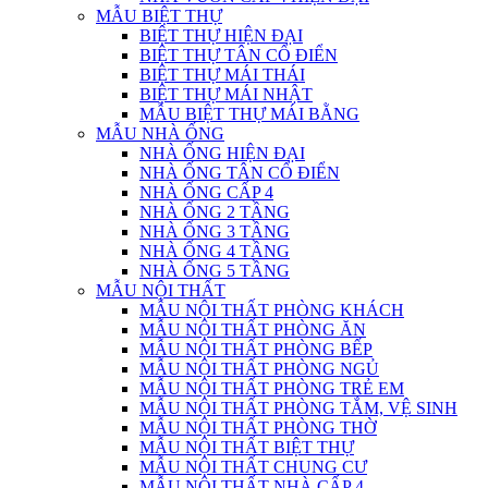
MẪU BIỆT THỰ
BIỆT THỰ HIỆN ĐẠI
BIỆT THỰ TÂN CỔ ĐIỂN
BIỆT THỰ MÁI THÁI
BIỆT THỰ MÁI NHẬT
MẪU BIỆT THỰ MÁI BẰNG
MẪU NHÀ ỐNG
NHÀ ỐNG HIỆN ĐẠI
NHÀ ỐNG TÂN CỔ ĐIỂN
NHÀ ỐNG CẤP 4
NHÀ ỐNG 2 TẦNG
NHÀ ỐNG 3 TẦNG
NHÀ ỐNG 4 TẦNG
NHÀ ỐNG 5 TẦNG
MẪU NỘI THẤT
MẪU NỘI THẤT PHÒNG KHÁCH
MẪU NỘI THẤT PHÒNG ĂN
MẪU NỘI THẤT PHÒNG BẾP
MẪU NỘI THẤT PHÒNG NGỦ
MẪU NỘI THẤT PHÒNG TRẺ EM
MẪU NỘI THẤT PHÒNG TẮM, VỆ SINH
MẪU NỘI THẤT PHÒNG THỜ
MẪU NỘI THẤT BIỆT THỰ
MẪU NỘI THẤT CHUNG CƯ
MẪU NỘI THẤT NHÀ CẤP 4