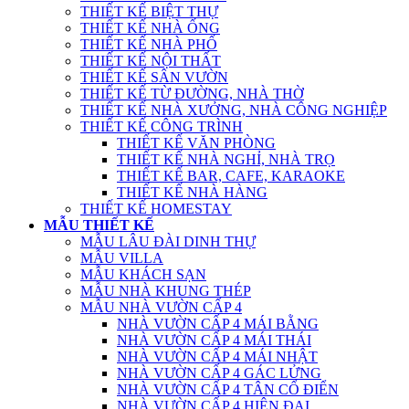
THIẾT KẾ BIỆT THỰ
THIẾT KẾ NHÀ ỐNG
THIẾT KẾ NHÀ PHỐ
THIẾT KẾ NỘI THẤT
THIẾT KẾ SÂN VƯỜN
THIẾT KẾ TỪ ĐƯỜNG, NHÀ THỜ
THIẾT KẾ NHÀ XƯỞNG, NHÀ CÔNG NGHIỆP
THIẾT KẾ CÔNG TRÌNH
THIẾT KẾ VĂN PHÒNG
THIẾT KẾ NHÀ NGHỈ, NHÀ TRỌ
THIẾT KẾ BAR, CAFE, KARAOKE
THIẾT KẾ NHÀ HÀNG
THIẾT KẾ HOMESTAY
MẪU THIẾT KẾ
MẪU LÂU ĐÀI DINH THỰ
MẪU VILLA
MẪU KHÁCH SẠN
MẪU NHÀ KHUNG THÉP
MẪU NHÀ VƯỜN CẤP 4
NHÀ VƯỜN CẤP 4 MÁI BẰNG
NHÀ VƯỜN CẤP 4 MÁI THÁI
NHÀ VƯỜN CẤP 4 MÁI NHẬT
NHÀ VƯỜN CẤP 4 GÁC LỬNG
NHÀ VƯỜN CẤP 4 TÂN CỔ ĐIỂN
NHÀ VƯỜN CẤP 4 HIỆN ĐẠI