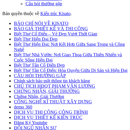
Câu hỏi thường gặp
Bản quyền thuộc về
Kiến trúc Kisato
.
BÁO CHÍ NÓI VỀ KISATO
BÁO GIÁ THIẾT KẾ VÀ THI CÔNG
Biệt Thự Cổ Điển – Vẻ Đẹp Vượt Thời Gian
Biệt Thự Hiện Đại Đẹp
Biệt Thự Hiện Đại: Nơi Kết Hợp Giữa Sang Trọng và Công
Nghệ
Biệt Thự Nhà Vườn: Nơi Giao Thoa Giữa Thiên Nhiên và
Cuộc Sống Hiện Đại
Biệt Thự Tân Cổ Điển Đẹp
Biệt Thự Tân Cổ Điển: Hòa Quyện Giữa Di Sản và Hiện Đại
CÂU HỎI THƯỜNG GẶP
Chính sách bảo mật thông tin khách hàng
CHỦ TỊCH HĐQT PHẠM VĂN LƯƠNG
CHỨNG NHẬN, GIẢI THƯỞNG
Chứng Nhận, Giải Thưởng
CÔNG NGHỆ KĨ THUẬT XÂY DỰNG
demo 360
DỊCH VỤ THI CÔNG CÔNG TRÌNH
DỊCH VỤ THIẾT KẾ KIẾN TRÚC
Đăng Ký Youtube
ĐỘI NGŨ NHÂN SỰ