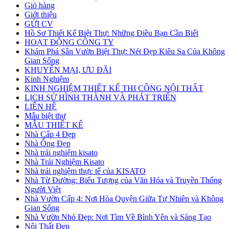
Giỏ hàng
Giới thiệu
GỬI CV
Hồ Sơ Thiết Kế Biệt Thự: Những Điều Bạn Cần Biết
HOẠT ĐỘNG CÔNG TY
Khám Phá Sân Vườn Biệt Thự: Nét Đẹp Kiêu Sa Của Không
Gian Sống
KHUYẾN MẠI, ƯU ĐÃI
Kinh Nghiệm
KINH NGHIỆM THIẾT KẾ THI CÔNG NỘI THẤT
LỊCH SỬ HÌNH THÀNH VÀ PHÁT TRIỂN
LIÊN HỆ
Mẫu biệt thự
MẪU THIẾT KẾ
Nhà Cấp 4 Đẹp
Nhà Ống Đẹp
Nhà trải nghiệm kisato
Nhà Trải Nghiệm Kisato
Nhà trải nghiệm thực tế của KISATO
Nhà Từ Đường: Biểu Tượng của Văn Hóa và Truyền Thống
Người Việt
Nhà Vườn Cấp 4: Nơi Hòa Quyện Giữa Tự Nhiên và Không
Gian Sống
Nhà Vườn Nhỏ Đẹp: Nơi Tìm Về Bình Yên và Sáng Tạo
Nội Thất Đẹp