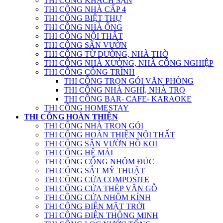
THI CÔNG KHÁCH SẠN
THI CÔNG NHÀ CẤP 4
THI CÔNG BIỆT THỰ
THI CÔNG NHÀ ỐNG
THI CÔNG NỘI THẤT
THI CÔNG SÂN VƯỜN
THI CÔNG TỪ ĐƯỜNG, NHÀ THỜ
THI CÔNG NHÀ XƯỞNG, NHÀ CÔNG NGHIỆP
THI CÔNG CÔNG TRÌNH
THI CÔNG TRỌN GÓI VĂN PHÒNG
THI CÔNG NHÀ NGHỈ, NHÀ TRỌ
THI CÔNG BAR- CAFE- KARAOKE
THI CÔNG HOMESTAY
THI CÔNG HOÀN THIỆN
THI CÔNG NHÀ TRỌN GÓI
THI CÔNG HOÀN THIỆN NỘI THẤT
THI CÔNG SÂN VƯỜN HỒ KOI
THI CÔNG HỆ MÁI
THI CÔNG CỔNG NHÔM ĐÚC
THI CÔNG SẮT MỸ THUẬT
THI CÔNG CỬA COMPOSITE
THI CÔNG CỬA THÉP VÂN GỖ
THI CÔNG CỬA NHÔM KÍNH
THI CÔNG ĐIỆN MẶT TRỜI
THI CÔNG ĐIỆN THÔNG MINH