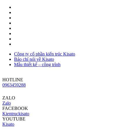
Công ty cổ phần kiến trúc Kisato
Báo chí nói về Kisato
Mẫu thiết kế – công trình
HOTLINE
0963459288
ZALO
Zalo
FACEBOOK
Kientruckisato
YOUTUBE
Kisato