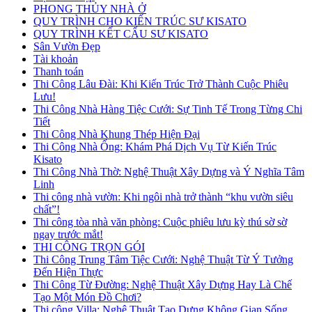
PHONG THỦY NHÀ Ở
QUY TRÌNH CHO KIẾN TRÚC SƯ KISATO
QUY TRÌNH KẾT CẤU SƯ KISATO
Sân Vườn Đẹp
Tài khoản
Thanh toán
Thi Công Lâu Đài: Khi Kiến Trúc Trở Thành Cuộc Phiêu
Lưu!
Thi Công Nhà Hàng Tiệc Cưới: Sự Tinh Tế Trong Từng Chi
Tiết
Thi Công Nhà Khung Thép Hiện Đại
Thi Công Nhà Ống: Khám Phá Dịch Vụ Từ Kiến Trúc
Kisato
Thi Công Nhà Thờ: Nghệ Thuật Xây Dựng và Ý Nghĩa Tâm
Linh
Thi công nhà vườn: Khi ngôi nhà trở thành “khu vườn siêu
chất”!
Thi công tòa nhà văn phòng: Cuộc phiêu lưu kỳ thú sờ sờ
ngay trước mắt!
THI CÔNG TRỌN GÓI
Thi Công Trung Tâm Tiệc Cưới: Nghệ Thuật Từ Ý Tưởng
Đến Hiện Thực
Thi Công Từ Đường: Nghệ Thuật Xây Dựng Hay Là Chế
Tạo Một Món Đồ Chơi?
Thi công Villa: Nghệ Thuật Tạo Dựng Không Gian Sống