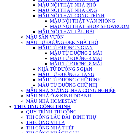
MẪU NỘI THẤT NHÀ PHỐ
MẪU NỘI THẤT NHÀ ỐNG
MẪU NỘI THẤT CÔNG TRÌNH
MẪU NỘI THẤT VĂN PHÒNG
MẪU NỘI THẤT SHOP, SHOWROOM
MẪU NỘI THẤT LÂU ĐÀI
MẪU SÂN VƯỜN
MẪU TỪ ĐƯỜNG ĐẸP, NHÀ THỜ
MẪU TỪ ĐƯỜNG 3 GIAN
MẪU TỪ ĐƯỜNG 2 MÁI
MẪU TỪ ĐƯỜNG 4 MÁI
MẪU TỪ ĐƯỜNG 8 MÁI
NHÀ TỪ ĐƯỜNG 5 GIAN
MẪU TỪ ĐƯỜNG 2 TẦNG
MẪU TỪ ĐƯỜNG CHỮ ĐINH
MẪU TỪ ĐƯỜNG CHỮ NHỊ
MẪU NHÀ XƯỞNG, NHÀ CÔNG NGHIỆP
MẪU NHÀ Ở & KINH DOANH
MẪU NHÀ HOMESTAY
THI CÔNG CÔNG TRÌNH
QUY TRÌNH THI CÔNG
THI CÔNG LÂU ĐÀI, DINH THỰ
THI CÔNG VILLA
THI CÔNG NHÀ THÉP