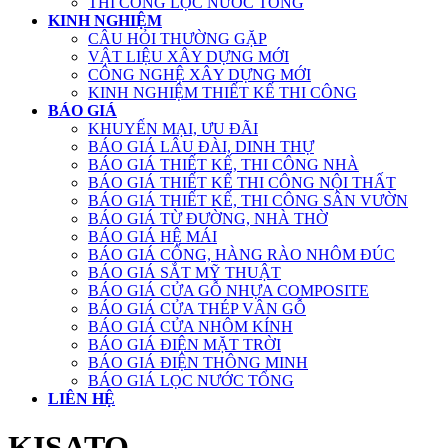
THI CÔNG LỌC NƯỚC TỔNG
KINH NGHIỆM
CÂU HỎI THƯỜNG GẶP
VẬT LIỆU XÂY DỰNG MỚI
CÔNG NGHỆ XÂY DỰNG MỚI
KINH NGHIỆM THIẾT KẾ THI CÔNG
BÁO GIÁ
KHUYẾN MẠI, ƯU ĐÃI
BÁO GIÁ LÂU ĐÀI, DINH THỰ
BÁO GIÁ THIẾT KẾ, THI CÔNG NHÀ
BÁO GIÁ THIẾT KẾ THI CÔNG NỘI THẤT
BÁO GIÁ THIẾT KẾ, THI CÔNG SÂN VƯỜN
BÁO GIÁ TỪ ĐƯỜNG, NHÀ THỜ
BÁO GIÁ HỆ MÁI
BÁO GIÁ CỔNG, HÀNG RÀO NHÔM ĐÚC
BÁO GIÁ SẮT MỸ THUẬT
BÁO GIÁ CỬA GỖ NHỰA COMPOSITE
BÁO GIÁ CỬA THÉP VÂN GỖ
BÁO GIÁ CỬA NHÔM KÍNH
BÁO GIÁ ĐIỆN MẶT TRỜI
BÁO GIÁ ĐIỆN THÔNG MINH
BÁO GIÁ LỌC NƯỚC TỔNG
LIÊN HỆ
KISATO