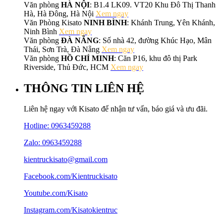
Văn phòng
HÀ NỘI
: B1.4 LK09. VT20 Khu Đô Thị Thanh
Hà, Hà Đông, Hà Nội
Xem ngay
Văn Phòng Kisato
NINH BÌNH
: Khánh Trung, Yên Khánh,
Ninh Bình
Xem ngay
Văn phòng
ĐÀ NẴNG
: Số nhà 42, đường Khúc Hạo, Mân
Thái, Sơn Trà, Đà Nẵng
Xem ngay
Văn phòng
HỒ CHÍ MINH
: Căn P16, khu đô thị Park
Riverside, Thủ Đức, HCM
Xem ngay
THÔNG TIN LIÊN HỆ
Liên hệ ngay với Kisato để nhận tư vấn, báo giá và ưu đãi.
Hotline:
0963459288
Zalo: 0963459288
kientruckisato@gmail.com
Facebook.com/Kientruckisato
Youtube.com/Kisato
Instagram.com/Kisatokientruc