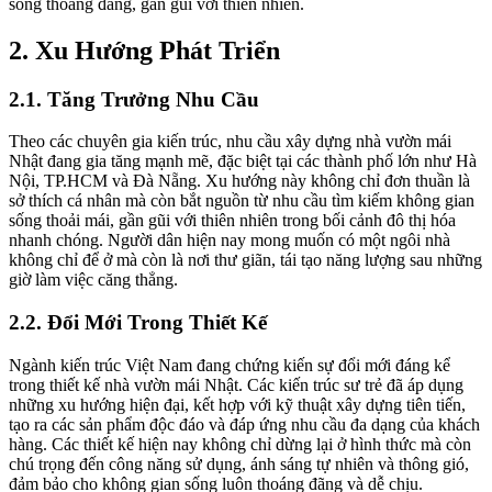
sống thoáng đãng, gần gũi với thiên nhiên.
2. Xu Hướng Phát Triển
2.1. Tăng Trưởng Nhu Cầu
Theo các chuyên gia kiến trúc, nhu cầu xây dựng nhà vườn mái
Nhật đang gia tăng mạnh mẽ, đặc biệt tại các thành phố lớn như Hà
Nội, TP.HCM và Đà Nẵng. Xu hướng này không chỉ đơn thuần là
sở thích cá nhân mà còn bắt nguồn từ nhu cầu tìm kiếm không gian
sống thoải mái, gần gũi với thiên nhiên trong bối cảnh đô thị hóa
nhanh chóng. Người dân hiện nay mong muốn có một ngôi nhà
không chỉ để ở mà còn là nơi thư giãn, tái tạo năng lượng sau những
giờ làm việc căng thẳng.
2.2. Đổi Mới Trong Thiết Kế
Ngành kiến trúc Việt Nam đang chứng kiến sự đổi mới đáng kể
trong thiết kế nhà vườn mái Nhật. Các kiến trúc sư trẻ đã áp dụng
những xu hướng hiện đại, kết hợp với kỹ thuật xây dựng tiên tiến,
tạo ra các sản phẩm độc đáo và đáp ứng nhu cầu đa dạng của khách
hàng. Các thiết kế hiện nay không chỉ dừng lại ở hình thức mà còn
chú trọng đến công năng sử dụng, ánh sáng tự nhiên và thông gió,
đảm bảo cho không gian sống luôn thoáng đãng và dễ chịu.