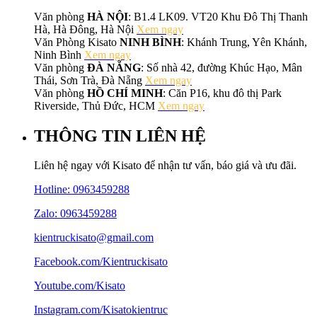
Văn phòng
HÀ NỘI
: B1.4 LK09. VT20 Khu Đô Thị Thanh
Hà, Hà Đông, Hà Nội
Xem ngay
Văn Phòng Kisato
NINH BÌNH
: Khánh Trung, Yên Khánh,
Ninh Bình
Xem ngay
Văn phòng
ĐÀ NẴNG
: Số nhà 42, đường Khúc Hạo, Mân
Thái, Sơn Trà, Đà Nẵng
Xem ngay
Văn phòng
HỒ CHÍ MINH
: Căn P16, khu đô thị Park
Riverside, Thủ Đức, HCM
Xem ngay
THÔNG TIN LIÊN HỆ
Liên hệ ngay với Kisato để nhận tư vấn, báo giá và ưu đãi.
Hotline:
0963459288
Zalo: 0963459288
kientruckisato@gmail.com
Facebook.com/Kientruckisato
Youtube.com/Kisato
Instagram.com/Kisatokientruc