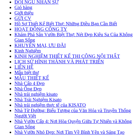
ĐỘI NGŨ NHÂN SỰ
Giỏ hàng
Giới thiệu
GỬI CV
Hồ Sơ Thiết Kế Biệt Thự: Những Điều Bạn Cần Biết
HOẠT ĐỘNG CÔNG TY
Khám Phá Sân Vườn Biệt Thự: Nét Đẹp Kiêu Sa Của Không
Gian Sống
KHUYẾN MẠI, ƯU ĐÃI
Kinh Nghiệm
KINH NGHIỆM THIẾT KẾ THI CÔNG NỘI THẤT
LỊCH SỬ HÌNH THÀNH VÀ PHÁT TRIỂN
LIÊN HỆ
Mẫu biệt thự
MẪU THIẾT KẾ
Nhà Cấp 4 Đẹp
Nhà Ống Đẹp
Nhà trải nghiệm kisato
Nhà Trải Nghiệm Kisato
Nhà trải nghiệm thực tế của KISATO
Nhà Từ Đường: Biểu Tượng của Văn Hóa và Truyền Thống
Người Việt
Nhà Vườn Cấp 4: Nơi Hòa Quyện Giữa Tự Nhiên và Không
Gian Sống
Nhà Vườn Nhỏ Đẹp: Nơi Tìm Về Bình Yên và Sáng Tạo