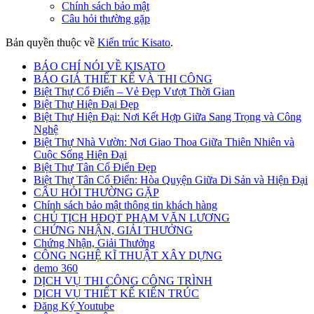
Chính sách bảo mật
Câu hỏi thường gặp
Bản quyền thuộc về
Kiến trúc Kisato
.
BÁO CHÍ NÓI VỀ KISATO
BÁO GIÁ THIẾT KẾ VÀ THI CÔNG
Biệt Thự Cổ Điển – Vẻ Đẹp Vượt Thời Gian
Biệt Thự Hiện Đại Đẹp
Biệt Thự Hiện Đại: Nơi Kết Hợp Giữa Sang Trọng và Công
Nghệ
Biệt Thự Nhà Vườn: Nơi Giao Thoa Giữa Thiên Nhiên và
Cuộc Sống Hiện Đại
Biệt Thự Tân Cổ Điển Đẹp
Biệt Thự Tân Cổ Điển: Hòa Quyện Giữa Di Sản và Hiện Đại
CÂU HỎI THƯỜNG GẶP
Chính sách bảo mật thông tin khách hàng
CHỦ TỊCH HĐQT PHẠM VĂN LƯƠNG
CHỨNG NHẬN, GIẢI THƯỞNG
Chứng Nhận, Giải Thưởng
CÔNG NGHỆ KĨ THUẬT XÂY DỰNG
demo 360
DỊCH VỤ THI CÔNG CÔNG TRÌNH
DỊCH VỤ THIẾT KẾ KIẾN TRÚC
Đăng Ký Youtube