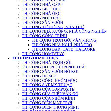
THI CÔNG KHÁCH SẠN
THI CÔNG NHÀ CẤP 4
THI CÔNG BIỆT THỰ
THI CÔNG NHÀ ỐNG
THI CÔNG NỘI THẤT
THI CÔNG SÂN VƯỜN
THI CÔNG TỪ ĐƯỜNG, NHÀ THỜ
THI CÔNG NHÀ XƯỞNG, NHÀ CÔNG NGHIỆP
THI CÔNG CÔNG TRÌNH
THI CÔNG TRỌN GÓI VĂN PHÒNG
THI CÔNG NHÀ NGHỈ, NHÀ TRỌ
THI CÔNG BAR- CAFE- KARAOKE
THI CÔNG HOMESTAY
THI CÔNG HOÀN THIỆN
THI CÔNG NHÀ TRỌN GÓI
THI CÔNG HOÀN THIỆN NỘI THẤT
THI CÔNG SÂN VƯỜN HỒ KOI
THI CÔNG HỆ MÁI
THI CÔNG CỔNG NHÔM ĐÚC
THI CÔNG SẮT MỸ THUẬT
THI CÔNG CỬA COMPOSITE
THI CÔNG CỬA THÉP VÂN GỖ
THI CÔNG CỬA NHÔM KÍNH
THI CÔNG ĐIỆN MẶT TRỜI
THI CÔNG ĐIỆN THÔNG MINH