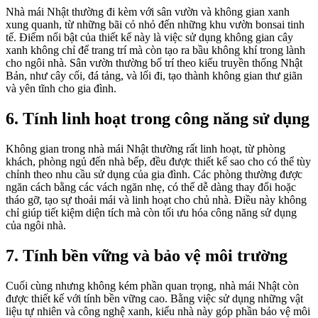
Nhà mái Nhật thường đi kèm với sân vườn và không gian xanh
xung quanh, từ những bãi cỏ nhỏ đến những khu vườn bonsai tinh
tế. Điểm nổi bật của thiết kế này là việc sử dụng không gian cây
xanh không chỉ để trang trí mà còn tạo ra bầu không khí trong lành
cho ngôi nhà. Sân vườn thường bố trí theo kiểu truyền thống Nhật
Bản, như cây cối, đá tảng, và lối đi, tạo thành không gian thư giãn
và yên tĩnh cho gia đình.
6. Tính linh hoạt trong công năng sử dụng
Không gian trong nhà mái Nhật thường rất linh hoạt, từ phòng
khách, phòng ngủ đến nhà bếp, đều được thiết kế sao cho có thể tùy
chỉnh theo nhu cầu sử dụng của gia đình. Các phòng thường được
ngăn cách bằng các vách ngăn nhẹ, có thể dễ dàng thay đổi hoặc
tháo gỡ, tạo sự thoải mái và linh hoạt cho chủ nhà. Điều này không
chỉ giúp tiết kiệm diện tích mà còn tối ưu hóa công năng sử dụng
của ngôi nhà.
7. Tính bền vững và bảo vệ môi trường
Cuối cùng nhưng không kém phần quan trọng, nhà mái Nhật còn
được thiết kế với tính bền vững cao. Bằng việc sử dụng những vật
liệu tự nhiên và công nghệ xanh, kiểu nhà này góp phần bảo vệ môi