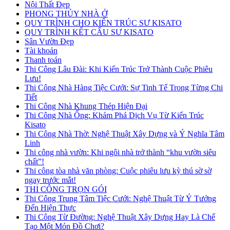
Nội Thất Đẹp
PHONG THỦY NHÀ Ở
QUY TRÌNH CHO KIẾN TRÚC SƯ KISATO
QUY TRÌNH KẾT CẤU SƯ KISATO
Sân Vườn Đẹp
Tài khoản
Thanh toán
Thi Công Lâu Đài: Khi Kiến Trúc Trở Thành Cuộc Phiêu
Lưu!
Thi Công Nhà Hàng Tiệc Cưới: Sự Tinh Tế Trong Từng Chi
Tiết
Thi Công Nhà Khung Thép Hiện Đại
Thi Công Nhà Ống: Khám Phá Dịch Vụ Từ Kiến Trúc
Kisato
Thi Công Nhà Thờ: Nghệ Thuật Xây Dựng và Ý Nghĩa Tâm
Linh
Thi công nhà vườn: Khi ngôi nhà trở thành “khu vườn siêu
chất”!
Thi công tòa nhà văn phòng: Cuộc phiêu lưu kỳ thú sờ sờ
ngay trước mắt!
THI CÔNG TRỌN GÓI
Thi Công Trung Tâm Tiệc Cưới: Nghệ Thuật Từ Ý Tưởng
Đến Hiện Thực
Thi Công Từ Đường: Nghệ Thuật Xây Dựng Hay Là Chế
Tạo Một Món Đồ Chơi?