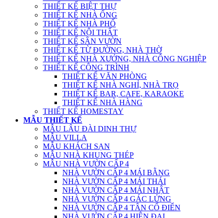
THIẾT KẾ BIỆT THỰ
THIẾT KẾ NHÀ ỐNG
THIẾT KẾ NHÀ PHỐ
THIẾT KẾ NỘI THẤT
THIẾT KẾ SÂN VƯỜN
THIẾT KẾ TỪ ĐƯỜNG, NHÀ THỜ
THIẾT KẾ NHÀ XƯỞNG, NHÀ CÔNG NGHIỆP
THIẾT KẾ CÔNG TRÌNH
THIẾT KẾ VĂN PHÒNG
THIẾT KẾ NHÀ NGHỈ, NHÀ TRỌ
THIẾT KẾ BAR, CAFE, KARAOKE
THIẾT KẾ NHÀ HÀNG
THIẾT KẾ HOMESTAY
MẪU THIẾT KẾ
MẪU LÂU ĐÀI DINH THỰ
MẪU VILLA
MẪU KHÁCH SẠN
MẪU NHÀ KHUNG THÉP
MẪU NHÀ VƯỜN CẤP 4
NHÀ VƯỜN CẤP 4 MÁI BẰNG
NHÀ VƯỜN CẤP 4 MÁI THÁI
NHÀ VƯỜN CẤP 4 MÁI NHẬT
NHÀ VƯỜN CẤP 4 GÁC LỬNG
NHÀ VƯỜN CẤP 4 TÂN CỔ ĐIỂN
NHÀ VƯỜN CẤP 4 HIỆN ĐẠI