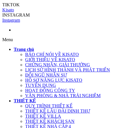
TIKTOK
Kisato
INSTAGRAM
Instagram
Menu
Trang chủ
BÁO CHÍ NÓI VỀ KISATO
GIỚI THIỆU VỀ KISATO
CHỨNG NHẬN, GIẢI THƯỞNG
LỊCH SỬ HÌNH THÀNH VÀ PHÁT TRIỂN
ĐỘI NGŨ NHÂN SỰ
HỒ SƠ NĂNG LỰC KISATO
TUYỂN DỤNG
HOẠT ĐỘNG CÔNG TY
VĂN PHÒNG & NHÀ TRẢI NGHIỆM
THIẾT KẾ
QUY TRÌNH THIẾT KẾ
THIẾT KẾ LÂU ĐÀI DINH THỰ
THIẾT KẾ VILLA
THIẾT KẾ KHÁCH SẠN
THIẾT KẾ NHÀ CẤP 4