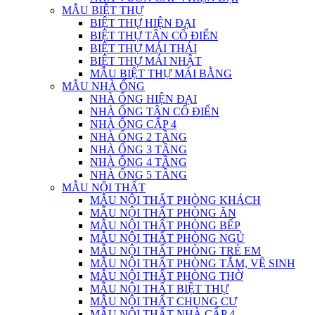
MẪU BIỆT THỰ
BIỆT THỰ HIỆN ĐẠI
BIỆT THỰ TÂN CỔ ĐIỂN
BIỆT THỰ MÁI THÁI
BIỆT THỰ MÁI NHẬT
MẪU BIỆT THỰ MÁI BẰNG
MẪU NHÀ ỐNG
NHÀ ỐNG HIỆN ĐẠI
NHÀ ỐNG TÂN CỔ ĐIỂN
NHÀ ỐNG CẤP 4
NHÀ ỐNG 2 TẦNG
NHÀ ỐNG 3 TẦNG
NHÀ ỐNG 4 TẦNG
NHÀ ỐNG 5 TẦNG
MẪU NỘI THẤT
MẪU NỘI THẤT PHÒNG KHÁCH
MẪU NỘI THẤT PHÒNG ĂN
MẪU NỘI THẤT PHÒNG BẾP
MẪU NỘI THẤT PHÒNG NGỦ
MẪU NỘI THẤT PHÒNG TRẺ EM
MẪU NỘI THẤT PHÒNG TẮM, VỆ SINH
MẪU NỘI THẤT PHÒNG THỜ
MẪU NỘI THẤT BIỆT THỰ
MẪU NỘI THẤT CHUNG CƯ
MẪU NỘI THẤT NHÀ CẤP 4