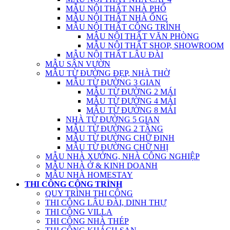
MẪU NỘI THẤT NHÀ PHỐ
MẪU NỘI THẤT NHÀ ỐNG
MẪU NỘI THẤT CÔNG TRÌNH
MẪU NỘI THẤT VĂN PHÒNG
MẪU NỘI THẤT SHOP, SHOWROOM
MẪU NỘI THẤT LÂU ĐÀI
MẪU SÂN VƯỜN
MẪU TỪ ĐƯỜNG ĐẸP, NHÀ THỜ
MẪU TỪ ĐƯỜNG 3 GIAN
MẪU TỪ ĐƯỜNG 2 MÁI
MẪU TỪ ĐƯỜNG 4 MÁI
MẪU TỪ ĐƯỜNG 8 MÁI
NHÀ TỪ ĐƯỜNG 5 GIAN
MẪU TỪ ĐƯỜNG 2 TẦNG
MẪU TỪ ĐƯỜNG CHỮ ĐINH
MẪU TỪ ĐƯỜNG CHỮ NHỊ
MẪU NHÀ XƯỞNG, NHÀ CÔNG NGHIỆP
MẪU NHÀ Ở & KINH DOANH
MẪU NHÀ HOMESTAY
THI CÔNG CÔNG TRÌNH
QUY TRÌNH THI CÔNG
THI CÔNG LÂU ĐÀI, DINH THỰ
THI CÔNG VILLA
THI CÔNG NHÀ THÉP