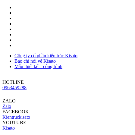
Công ty cổ phần kiến trúc Kisato
Báo chí nói về Kisato
Mẫu thiết kế – công trình
HOTLINE
0963459288
ZALO
Zalo
FACEBOOK
Kientruckisato
YOUTUBE
Kisato