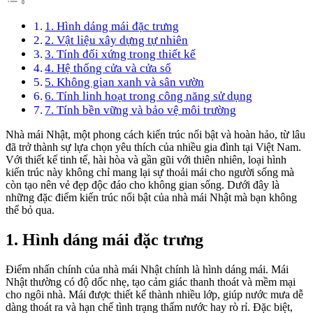
1. Hình dáng mái đặc trưng
2. Vật liệu xây dựng tự nhiên
3. Tính đối xứng trong thiết kế
4. Hệ thống cửa và cửa sổ
5. Không gian xanh và sân vườn
6. Tính linh hoạt trong công năng sử dụng
7. Tính bền vững và bảo vệ môi trường
Nhà mái Nhật, một phong cách kiến trúc nổi bật và hoàn hảo, từ lâu
đã trở thành sự lựa chọn yêu thích của nhiều gia đình tại Việt Nam.
Với thiết kế tinh tế, hài hòa và gần gũi với thiên nhiên, loại hình
kiến trúc này không chỉ mang lại sự thoải mái cho người sống mà
còn tạo nên vẻ đẹp độc đáo cho không gian sống. Dưới đây là
những đặc điểm kiến trúc nổi bật của nhà mái Nhật mà bạn không
thể bỏ qua.
1. Hình dáng mái đặc trưng
Điểm nhấn chính của nhà mái Nhật chính là hình dáng mái. Mái
Nhật thường có độ dốc nhẹ, tạo cảm giác thanh thoát và mềm mại
cho ngôi nhà. Mái được thiết kế thành nhiều lớp, giúp nước mưa dễ
dàng thoát ra và hạn chế tình trạng thấm nước hay rò rỉ. Đặc biệt,