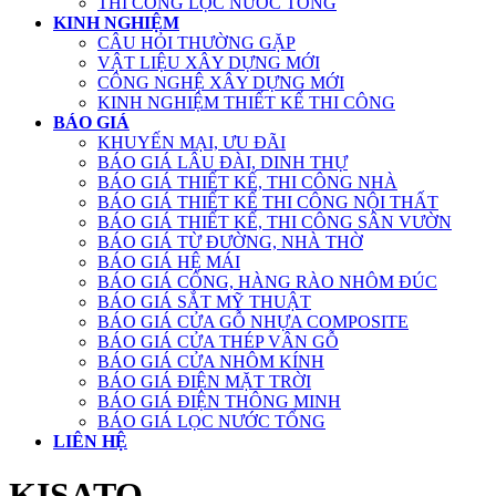
THI CÔNG LỌC NƯỚC TỔNG
KINH NGHIỆM
CÂU HỎI THƯỜNG GẶP
VẬT LIỆU XÂY DỰNG MỚI
CÔNG NGHỆ XÂY DỰNG MỚI
KINH NGHIỆM THIẾT KẾ THI CÔNG
BÁO GIÁ
KHUYẾN MẠI, ƯU ĐÃI
BÁO GIÁ LÂU ĐÀI, DINH THỰ
BÁO GIÁ THIẾT KẾ, THI CÔNG NHÀ
BÁO GIÁ THIẾT KẾ THI CÔNG NỘI THẤT
BÁO GIÁ THIẾT KẾ, THI CÔNG SÂN VƯỜN
BÁO GIÁ TỪ ĐƯỜNG, NHÀ THỜ
BÁO GIÁ HỆ MÁI
BÁO GIÁ CỔNG, HÀNG RÀO NHÔM ĐÚC
BÁO GIÁ SẮT MỸ THUẬT
BÁO GIÁ CỬA GỖ NHỰA COMPOSITE
BÁO GIÁ CỬA THÉP VÂN GỖ
BÁO GIÁ CỬA NHÔM KÍNH
BÁO GIÁ ĐIỆN MẶT TRỜI
BÁO GIÁ ĐIỆN THÔNG MINH
BÁO GIÁ LỌC NƯỚC TỔNG
LIÊN HỆ
KISATO