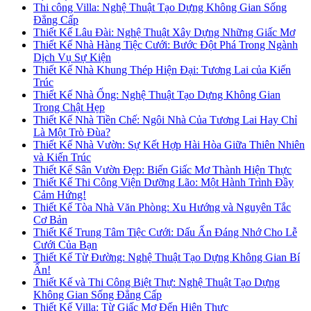
Thi công Villa: Nghệ Thuật Tạo Dựng Không Gian Sống
Đẳng Cấp
Thiết Kế Lâu Đài: Nghệ Thuật Xây Dựng Những Giấc Mơ
Thiết Kế Nhà Hàng Tiệc Cưới: Bước Đột Phá Trong Ngành
Dịch Vụ Sự Kiện
Thiết Kế Nhà Khung Thép Hiện Đại: Tương Lai của Kiến
Trúc
Thiết Kế Nhà Ống: Nghệ Thuật Tạo Dựng Không Gian
Trong Chật Hẹp
Thiết Kế Nhà Tiền Chế: Ngôi Nhà Của Tương Lai Hay Chỉ
Là Một Trò Đùa?
Thiết Kế Nhà Vườn: Sự Kết Hợp Hài Hòa Giữa Thiên Nhiên
và Kiến Trúc
Thiết Kế Sân Vườn Đẹp: Biến Giấc Mơ Thành Hiện Thực
Thiết Kế Thi Công Viện Dưỡng Lão: Một Hành Trình Đầy
Cảm Hứng!
Thiết Kế Tòa Nhà Văn Phòng: Xu Hướng và Nguyên Tắc
Cơ Bản
Thiết Kế Trung Tâm Tiệc Cưới: Dấu Ấn Đáng Nhớ Cho Lễ
Cưới Của Bạn
Thiết Kế Từ Đường: Nghệ Thuật Tạo Dựng Không Gian Bí
Ẩn!
Thiết Kế và Thi Công Biệt Thự: Nghệ Thuật Tạo Dựng
Không Gian Sống Đẳng Cấp
Thiết Kế Villa: Từ Giấc Mơ Đến Hiện Thực