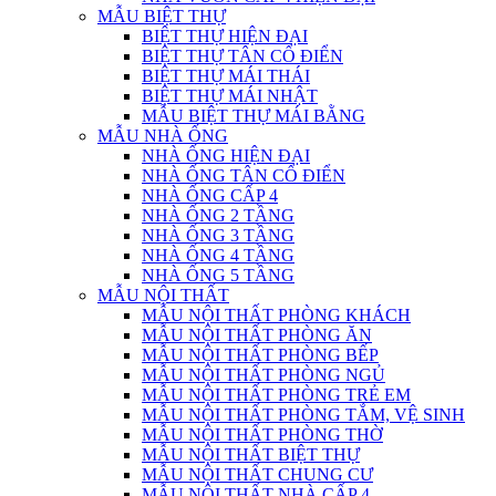
MẪU BIỆT THỰ
BIỆT THỰ HIỆN ĐẠI
BIỆT THỰ TÂN CỔ ĐIỂN
BIỆT THỰ MÁI THÁI
BIỆT THỰ MÁI NHẬT
MẪU BIỆT THỰ MÁI BẰNG
MẪU NHÀ ỐNG
NHÀ ỐNG HIỆN ĐẠI
NHÀ ỐNG TÂN CỔ ĐIỂN
NHÀ ỐNG CẤP 4
NHÀ ỐNG 2 TẦNG
NHÀ ỐNG 3 TẦNG
NHÀ ỐNG 4 TẦNG
NHÀ ỐNG 5 TẦNG
MẪU NỘI THẤT
MẪU NỘI THẤT PHÒNG KHÁCH
MẪU NỘI THẤT PHÒNG ĂN
MẪU NỘI THẤT PHÒNG BẾP
MẪU NỘI THẤT PHÒNG NGỦ
MẪU NỘI THẤT PHÒNG TRẺ EM
MẪU NỘI THẤT PHÒNG TẮM, VỆ SINH
MẪU NỘI THẤT PHÒNG THỜ
MẪU NỘI THẤT BIỆT THỰ
MẪU NỘI THẤT CHUNG CƯ
MẪU NỘI THẤT NHÀ CẤP 4