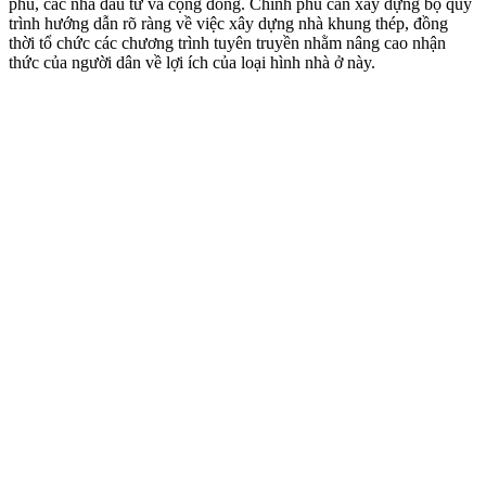
phủ, các nhà đầu tư và cộng đồng. Chính phủ cần xây dựng bộ quy
trình hướng dẫn rõ ràng về việc xây dựng nhà khung thép, đồng
thời tổ chức các chương trình tuyên truyền nhằm nâng cao nhận
thức của người dân về lợi ích của loại hình nhà ở này.