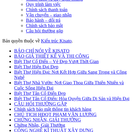
Quy trình làm việc
Chính sách thanh toán
Vận chuyển – giao nhận
Bảo hành – đổi trả
Chính sách bảo mật
Câu hỏi thường gặp
Bản quyền thuộc về
Kiến trúc Kisato
.
BÁO CHÍ NÓI VỀ KISATO
BÁO GIÁ THIẾT KẾ VÀ THI CÔNG
Biệt Thự Cổ Điển – Vẻ Đẹp Vượt Thời Gian
Biệt Thự Hiện Đại Đẹp
Biệt Thự Hiện Đại: Nơi Kết Hợp Giữa Sang Trọng và Công
Nghệ
Biệt Thự Nhà Vườn: Nơi Giao Thoa Giữa Thiên Nhiên và
Cuộc Sống Hiện Đại
Biệt Thự Tân Cổ Điển Đẹp
Biệt Thự Tân Cổ Điển: Hòa Quyện Giữa Di Sản và Hiện Đại
CÂU HỎI THƯỜNG GẶP
Chính sách bảo mật thông tin khách hàng
CHỦ TỊCH HĐQT PHẠM VĂN LƯƠNG
CHỨNG NHẬN, GIẢI THƯỞNG
Chứng Nhận, Giải Thưởng
CÔNG NGHỆ KĨ THUẬT XÂY DỰNG