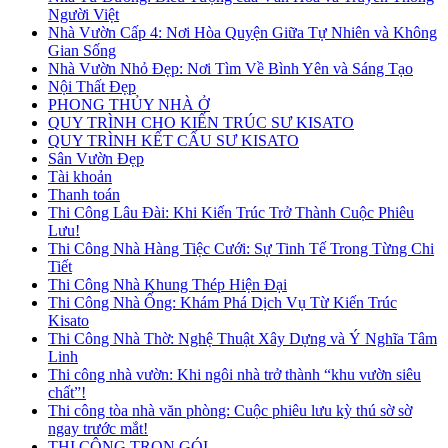
Người Việt
Nhà Vườn Cấp 4: Nơi Hòa Quyện Giữa Tự Nhiên và Không
Gian Sống
Nhà Vườn Nhỏ Đẹp: Nơi Tìm Về Bình Yên và Sáng Tạo
Nội Thất Đẹp
PHONG THỦY NHÀ Ở
QUY TRÌNH CHO KIẾN TRÚC SƯ KISATO
QUY TRÌNH KẾT CẤU SƯ KISATO
Sân Vườn Đẹp
Tài khoản
Thanh toán
Thi Công Lâu Đài: Khi Kiến Trúc Trở Thành Cuộc Phiêu
Lưu!
Thi Công Nhà Hàng Tiệc Cưới: Sự Tinh Tế Trong Từng Chi
Tiết
Thi Công Nhà Khung Thép Hiện Đại
Thi Công Nhà Ống: Khám Phá Dịch Vụ Từ Kiến Trúc
Kisato
Thi Công Nhà Thờ: Nghệ Thuật Xây Dựng và Ý Nghĩa Tâm
Linh
Thi công nhà vườn: Khi ngôi nhà trở thành “khu vườn siêu
chất”!
Thi công tòa nhà văn phòng: Cuộc phiêu lưu kỳ thú sờ sờ
ngay trước mắt!
THI CÔNG TRỌN GÓI