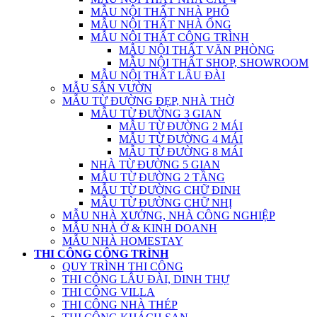
MẪU NỘI THẤT NHÀ PHỐ
MẪU NỘI THẤT NHÀ ỐNG
MẪU NỘI THẤT CÔNG TRÌNH
MẪU NỘI THẤT VĂN PHÒNG
MẪU NỘI THẤT SHOP, SHOWROOM
MẪU NỘI THẤT LÂU ĐÀI
MẪU SÂN VƯỜN
MẪU TỪ ĐƯỜNG ĐẸP, NHÀ THỜ
MẪU TỪ ĐƯỜNG 3 GIAN
MẪU TỪ ĐƯỜNG 2 MÁI
MẪU TỪ ĐƯỜNG 4 MÁI
MẪU TỪ ĐƯỜNG 8 MÁI
NHÀ TỪ ĐƯỜNG 5 GIAN
MẪU TỪ ĐƯỜNG 2 TẦNG
MẪU TỪ ĐƯỜNG CHỮ ĐINH
MẪU TỪ ĐƯỜNG CHỮ NHỊ
MẪU NHÀ XƯỞNG, NHÀ CÔNG NGHIỆP
MẪU NHÀ Ở & KINH DOANH
MẪU NHÀ HOMESTAY
THI CÔNG CÔNG TRÌNH
QUY TRÌNH THI CÔNG
THI CÔNG LÂU ĐÀI, DINH THỰ
THI CÔNG VILLA
THI CÔNG NHÀ THÉP