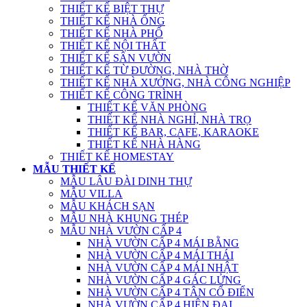
THIẾT KẾ BIỆT THỰ
THIẾT KẾ NHÀ ỐNG
THIẾT KẾ NHÀ PHỐ
THIẾT KẾ NỘI THẤT
THIẾT KẾ SÂN VƯỜN
THIẾT KẾ TỪ ĐƯỜNG, NHÀ THỜ
THIẾT KẾ NHÀ XƯỞNG, NHÀ CÔNG NGHIỆP
THIẾT KẾ CÔNG TRÌNH
THIẾT KẾ VĂN PHÒNG
THIẾT KẾ NHÀ NGHỈ, NHÀ TRỌ
THIẾT KẾ BAR, CAFE, KARAOKE
THIẾT KẾ NHÀ HÀNG
THIẾT KẾ HOMESTAY
MẪU THIẾT KẾ
MẪU LÂU ĐÀI DINH THỰ
MẪU VILLA
MẪU KHÁCH SẠN
MẪU NHÀ KHUNG THÉP
MẪU NHÀ VƯỜN CẤP 4
NHÀ VƯỜN CẤP 4 MÁI BẰNG
NHÀ VƯỜN CẤP 4 MÁI THÁI
NHÀ VƯỜN CẤP 4 MÁI NHẬT
NHÀ VƯỜN CẤP 4 GÁC LỬNG
NHÀ VƯỜN CẤP 4 TÂN CỔ ĐIỂN
NHÀ VƯỜN CẤP 4 HIỆN ĐẠI