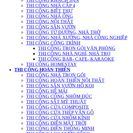
THI CÔNG KHÁCH SẠN
THI CÔNG NHÀ CẤP 4
THI CÔNG BIỆT THỰ
THI CÔNG NHÀ ỐNG
THI CÔNG NỘI THẤT
THI CÔNG SÂN VƯỜN
THI CÔNG TỪ ĐƯỜNG, NHÀ THỜ
THI CÔNG NHÀ XƯỞNG, NHÀ CÔNG NGHIỆP
THI CÔNG CÔNG TRÌNH
THI CÔNG TRỌN GÓI VĂN PHÒNG
THI CÔNG NHÀ NGHỈ, NHÀ TRỌ
THI CÔNG BAR- CAFE- KARAOKE
THI CÔNG HOMESTAY
THI CÔNG HOÀN THIỆN
THI CÔNG NHÀ TRỌN GÓI
THI CÔNG HOÀN THIỆN NỘI THẤT
THI CÔNG SÂN VƯỜN HỒ KOI
THI CÔNG HỆ MÁI
THI CÔNG CỔNG NHÔM ĐÚC
THI CÔNG SẮT MỸ THUẬT
THI CÔNG CỬA COMPOSITE
THI CÔNG CỬA THÉP VÂN GỖ
THI CÔNG CỬA NHÔM KÍNH
THI CÔNG ĐIỆN MẶT TRỜI
THI CÔNG ĐIỆN THÔNG MINH