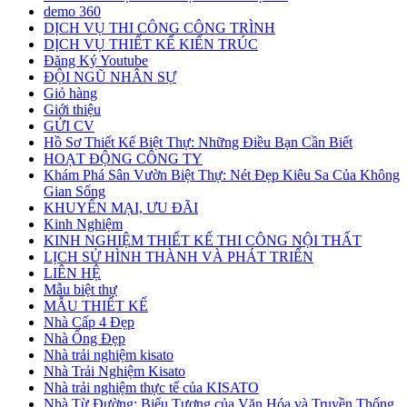
demo 360
DỊCH VỤ THI CÔNG CÔNG TRÌNH
DỊCH VỤ THIẾT KẾ KIẾN TRÚC
Đăng Ký Youtube
ĐỘI NGŨ NHÂN SỰ
Giỏ hàng
Giới thiệu
GỬI CV
Hồ Sơ Thiết Kế Biệt Thự: Những Điều Bạn Cần Biết
HOẠT ĐỘNG CÔNG TY
Khám Phá Sân Vườn Biệt Thự: Nét Đẹp Kiêu Sa Của Không
Gian Sống
KHUYẾN MẠI, ƯU ĐÃI
Kinh Nghiệm
KINH NGHIỆM THIẾT KẾ THI CÔNG NỘI THẤT
LỊCH SỬ HÌNH THÀNH VÀ PHÁT TRIỂN
LIÊN HỆ
Mẫu biệt thự
MẪU THIẾT KẾ
Nhà Cấp 4 Đẹp
Nhà Ống Đẹp
Nhà trải nghiệm kisato
Nhà Trải Nghiệm Kisato
Nhà trải nghiệm thực tế của KISATO
Nhà Từ Đường: Biểu Tượng của Văn Hóa và Truyền Thống