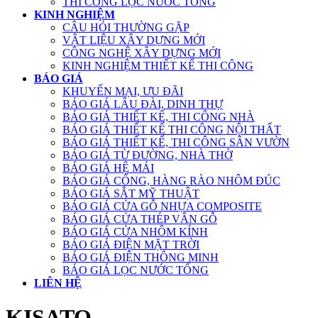
THI CÔNG LỌC NƯỚC TỔNG
KINH NGHIỆM
CÂU HỎI THƯỜNG GẶP
VẬT LIỆU XÂY DỰNG MỚI
CÔNG NGHỆ XÂY DỰNG MỚI
KINH NGHIỆM THIẾT KẾ THI CÔNG
BÁO GIÁ
KHUYẾN MẠI, ƯU ĐÃI
BÁO GIÁ LÂU ĐÀI, DINH THỰ
BÁO GIÁ THIẾT KẾ, THI CÔNG NHÀ
BÁO GIÁ THIẾT KẾ THI CÔNG NỘI THẤT
BÁO GIÁ THIẾT KẾ, THI CÔNG SÂN VƯỜN
BÁO GIÁ TỪ ĐƯỜNG, NHÀ THỜ
BÁO GIÁ HỆ MÁI
BÁO GIÁ CỔNG, HÀNG RÀO NHÔM ĐÚC
BÁO GIÁ SẮT MỸ THUẬT
BÁO GIÁ CỬA GỖ NHỰA COMPOSITE
BÁO GIÁ CỬA THÉP VÂN GỖ
BÁO GIÁ CỬA NHÔM KÍNH
BÁO GIÁ ĐIỆN MẶT TRỜI
BÁO GIÁ ĐIỆN THÔNG MINH
BÁO GIÁ LỌC NƯỚC TỔNG
LIÊN HỆ
KISATO