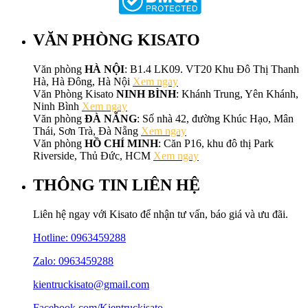
VĂN PHÒNG KISATO
Văn phòng
HÀ NỘI
: B1.4 LK09. VT20 Khu Đô Thị Thanh
Hà, Hà Đông, Hà Nội
Xem ngay
Văn Phòng Kisato
NINH BÌNH
: Khánh Trung, Yên Khánh,
Ninh Bình
Xem ngay
Văn phòng
ĐÀ NẴNG
: Số nhà 42, đường Khúc Hạo, Mân
Thái, Sơn Trà, Đà Nẵng
Xem ngay
Văn phòng
HỒ CHÍ MINH
: Căn P16, khu đô thị Park
Riverside, Thủ Đức, HCM
Xem ngay
THÔNG TIN LIÊN HỆ
Liên hệ ngay với Kisato để nhận tư vấn, báo giá và ưu đãi.
Hotline:
0963459288
Zalo: 0963459288
kientruckisato@gmail.com
Facebook.com/Kientruckisato