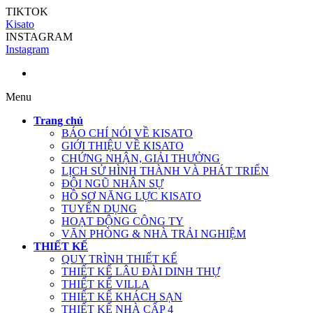
TIKTOK
Kisato
INSTAGRAM
Instagram
Menu
Trang chủ
BÁO CHÍ NÓI VỀ KISATO
GIỚI THIỆU VỀ KISATO
CHỨNG NHẬN, GIẢI THƯỞNG
LỊCH SỬ HÌNH THÀNH VÀ PHÁT TRIỂN
ĐỘI NGŨ NHÂN SỰ
HỒ SƠ NĂNG LỰC KISATO
TUYỂN DỤNG
HOẠT ĐỘNG CÔNG TY
VĂN PHÒNG & NHÀ TRẢI NGHIỆM
THIẾT KẾ
QUY TRÌNH THIẾT KẾ
THIẾT KẾ LÂU ĐÀI DINH THỰ
THIẾT KẾ VILLA
THIẾT KẾ KHÁCH SẠN
THIẾT KẾ NHÀ CẤP 4