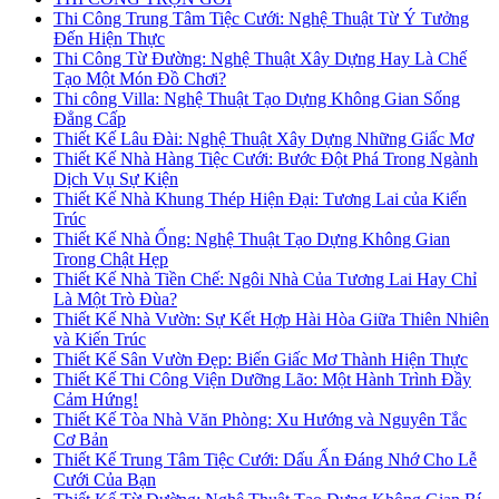
Thi Công Trung Tâm Tiệc Cưới: Nghệ Thuật Từ Ý Tưởng
Đến Hiện Thực
Thi Công Từ Đường: Nghệ Thuật Xây Dựng Hay Là Chế
Tạo Một Món Đồ Chơi?
Thi công Villa: Nghệ Thuật Tạo Dựng Không Gian Sống
Đẳng Cấp
Thiết Kế Lâu Đài: Nghệ Thuật Xây Dựng Những Giấc Mơ
Thiết Kế Nhà Hàng Tiệc Cưới: Bước Đột Phá Trong Ngành
Dịch Vụ Sự Kiện
Thiết Kế Nhà Khung Thép Hiện Đại: Tương Lai của Kiến
Trúc
Thiết Kế Nhà Ống: Nghệ Thuật Tạo Dựng Không Gian
Trong Chật Hẹp
Thiết Kế Nhà Tiền Chế: Ngôi Nhà Của Tương Lai Hay Chỉ
Là Một Trò Đùa?
Thiết Kế Nhà Vườn: Sự Kết Hợp Hài Hòa Giữa Thiên Nhiên
và Kiến Trúc
Thiết Kế Sân Vườn Đẹp: Biến Giấc Mơ Thành Hiện Thực
Thiết Kế Thi Công Viện Dưỡng Lão: Một Hành Trình Đầy
Cảm Hứng!
Thiết Kế Tòa Nhà Văn Phòng: Xu Hướng và Nguyên Tắc
Cơ Bản
Thiết Kế Trung Tâm Tiệc Cưới: Dấu Ấn Đáng Nhớ Cho Lễ
Cưới Của Bạn