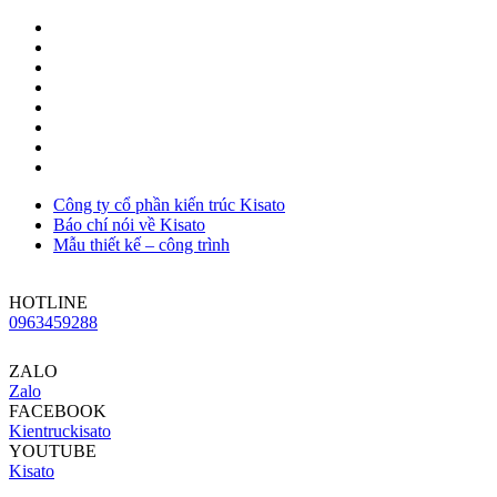
Công ty cổ phần kiến trúc Kisato
Báo chí nói về Kisato
Mẫu thiết kế – công trình
HOTLINE
0963459288
ZALO
Zalo
FACEBOOK
Kientruckisato
YOUTUBE
Kisato