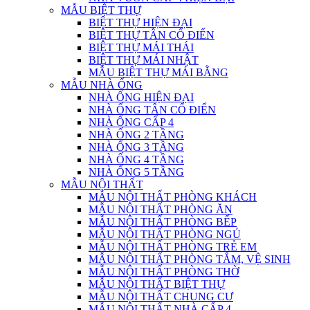
MẪU BIỆT THỰ
BIỆT THỰ HIỆN ĐẠI
BIỆT THỰ TÂN CỔ ĐIỂN
BIỆT THỰ MÁI THÁI
BIỆT THỰ MÁI NHẬT
MẪU BIỆT THỰ MÁI BẰNG
MẪU NHÀ ỐNG
NHÀ ỐNG HIỆN ĐẠI
NHÀ ỐNG TÂN CỔ ĐIỂN
NHÀ ỐNG CẤP 4
NHÀ ỐNG 2 TẦNG
NHÀ ỐNG 3 TẦNG
NHÀ ỐNG 4 TẦNG
NHÀ ỐNG 5 TẦNG
MẪU NỘI THẤT
MẪU NỘI THẤT PHÒNG KHÁCH
MẪU NỘI THẤT PHÒNG ĂN
MẪU NỘI THẤT PHÒNG BẾP
MẪU NỘI THẤT PHÒNG NGỦ
MẪU NỘI THẤT PHÒNG TRẺ EM
MẪU NỘI THẤT PHÒNG TẮM, VỆ SINH
MẪU NỘI THẤT PHÒNG THỜ
MẪU NỘI THẤT BIỆT THỰ
MẪU NỘI THẤT CHUNG CƯ
MẪU NỘI THẤT NHÀ CẤP 4