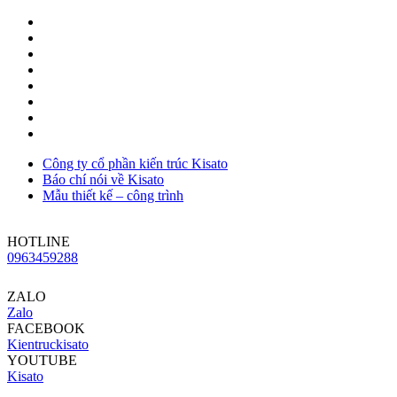
Công ty cổ phần kiến trúc Kisato
Báo chí nói về Kisato
Mẫu thiết kế – công trình
HOTLINE
0963459288
ZALO
Zalo
FACEBOOK
Kientruckisato
YOUTUBE
Kisato