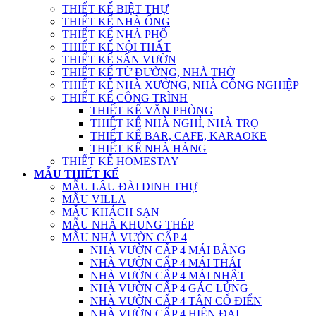
THIẾT KẾ BIỆT THỰ
THIẾT KẾ NHÀ ỐNG
THIẾT KẾ NHÀ PHỐ
THIẾT KẾ NỘI THẤT
THIẾT KẾ SÂN VƯỜN
THIẾT KẾ TỪ ĐƯỜNG, NHÀ THỜ
THIẾT KẾ NHÀ XƯỞNG, NHÀ CÔNG NGHIỆP
THIẾT KẾ CÔNG TRÌNH
THIẾT KẾ VĂN PHÒNG
THIẾT KẾ NHÀ NGHỈ, NHÀ TRỌ
THIẾT KẾ BAR, CAFE, KARAOKE
THIẾT KẾ NHÀ HÀNG
THIẾT KẾ HOMESTAY
MẪU THIẾT KẾ
MẪU LÂU ĐÀI DINH THỰ
MẪU VILLA
MẪU KHÁCH SẠN
MẪU NHÀ KHUNG THÉP
MẪU NHÀ VƯỜN CẤP 4
NHÀ VƯỜN CẤP 4 MÁI BẰNG
NHÀ VƯỜN CẤP 4 MÁI THÁI
NHÀ VƯỜN CẤP 4 MÁI NHẬT
NHÀ VƯỜN CẤP 4 GÁC LỬNG
NHÀ VƯỜN CẤP 4 TÂN CỔ ĐIỂN
NHÀ VƯỜN CẤP 4 HIỆN ĐẠI