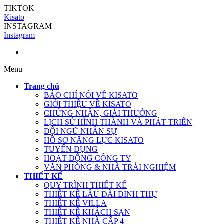
TIKTOK
Kisato
INSTAGRAM
Instagram
Menu
Trang chủ
BÁO CHÍ NÓI VỀ KISATO
GIỚI THIỆU VỀ KISATO
CHỨNG NHẬN, GIẢI THƯỞNG
LỊCH SỬ HÌNH THÀNH VÀ PHÁT TRIỂN
ĐỘI NGŨ NHÂN SỰ
HỒ SƠ NĂNG LỰC KISATO
TUYỂN DỤNG
HOẠT ĐỘNG CÔNG TY
VĂN PHÒNG & NHÀ TRẢI NGHIỆM
THIẾT KẾ
QUY TRÌNH THIẾT KẾ
THIẾT KẾ LÂU ĐÀI DINH THỰ
THIẾT KẾ VILLA
THIẾT KẾ KHÁCH SẠN
THIẾT KẾ NHÀ CẤP 4