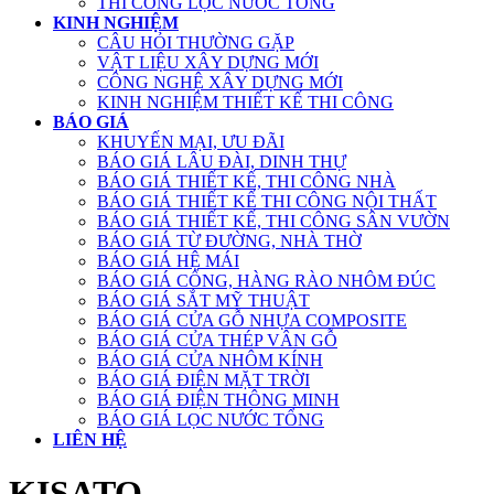
THI CÔNG LỌC NƯỚC TỔNG
KINH NGHIỆM
CÂU HỎI THƯỜNG GẶP
VẬT LIỆU XÂY DỰNG MỚI
CÔNG NGHỆ XÂY DỰNG MỚI
KINH NGHIỆM THIẾT KẾ THI CÔNG
BÁO GIÁ
KHUYẾN MẠI, ƯU ĐÃI
BÁO GIÁ LÂU ĐÀI, DINH THỰ
BÁO GIÁ THIẾT KẾ, THI CÔNG NHÀ
BÁO GIÁ THIẾT KẾ THI CÔNG NỘI THẤT
BÁO GIÁ THIẾT KẾ, THI CÔNG SÂN VƯỜN
BÁO GIÁ TỪ ĐƯỜNG, NHÀ THỜ
BÁO GIÁ HỆ MÁI
BÁO GIÁ CỔNG, HÀNG RÀO NHÔM ĐÚC
BÁO GIÁ SẮT MỸ THUẬT
BÁO GIÁ CỬA GỖ NHỰA COMPOSITE
BÁO GIÁ CỬA THÉP VÂN GỖ
BÁO GIÁ CỬA NHÔM KÍNH
BÁO GIÁ ĐIỆN MẶT TRỜI
BÁO GIÁ ĐIỆN THÔNG MINH
BÁO GIÁ LỌC NƯỚC TỔNG
LIÊN HỆ
KISATO