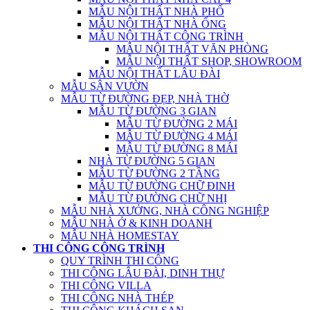
MẪU NỘI THẤT NHÀ PHỐ
MẪU NỘI THẤT NHÀ ỐNG
MẪU NỘI THẤT CÔNG TRÌNH
MẪU NỘI THẤT VĂN PHÒNG
MẪU NỘI THẤT SHOP, SHOWROOM
MẪU NỘI THẤT LÂU ĐÀI
MẪU SÂN VƯỜN
MẪU TỪ ĐƯỜNG ĐẸP, NHÀ THỜ
MẪU TỪ ĐƯỜNG 3 GIAN
MẪU TỪ ĐƯỜNG 2 MÁI
MẪU TỪ ĐƯỜNG 4 MÁI
MẪU TỪ ĐƯỜNG 8 MÁI
NHÀ TỪ ĐƯỜNG 5 GIAN
MẪU TỪ ĐƯỜNG 2 TẦNG
MẪU TỪ ĐƯỜNG CHỮ ĐINH
MẪU TỪ ĐƯỜNG CHỮ NHỊ
MẪU NHÀ XƯỞNG, NHÀ CÔNG NGHIỆP
MẪU NHÀ Ở & KINH DOANH
MẪU NHÀ HOMESTAY
THI CÔNG CÔNG TRÌNH
QUY TRÌNH THI CÔNG
THI CÔNG LÂU ĐÀI, DINH THỰ
THI CÔNG VILLA
THI CÔNG NHÀ THÉP