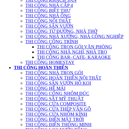
THI CÔNG KHÁCH SẠN
THI CÔNG NHÀ CẤP 4
THI CÔNG BIỆT THỰ
THI CÔNG NHÀ ỐNG
THI CÔNG NỘI THẤT
THI CÔNG SÂN VƯỜN
THI CÔNG TỪ ĐƯỜNG, NHÀ THỜ
THI CÔNG NHÀ XƯỞNG, NHÀ CÔNG NGHIỆP
THI CÔNG CÔNG TRÌNH
THI CÔNG TRỌN GÓI VĂN PHÒNG
THI CÔNG NHÀ NGHỈ, NHÀ TRỌ
THI CÔNG BAR- CAFE- KARAOKE
THI CÔNG HOMESTAY
THI CÔNG HOÀN THIỆN
THI CÔNG NHÀ TRỌN GÓI
THI CÔNG HOÀN THIỆN NỘI THẤT
THI CÔNG SÂN VƯỜN HỒ KOI
THI CÔNG HỆ MÁI
THI CÔNG CỔNG NHÔM ĐÚC
THI CÔNG SẮT MỸ THUẬT
THI CÔNG CỬA COMPOSITE
THI CÔNG CỬA THÉP VÂN GỖ
THI CÔNG CỬA NHÔM KÍNH
THI CÔNG ĐIỆN MẶT TRỜI
THI CÔNG ĐIỆN THÔNG MINH