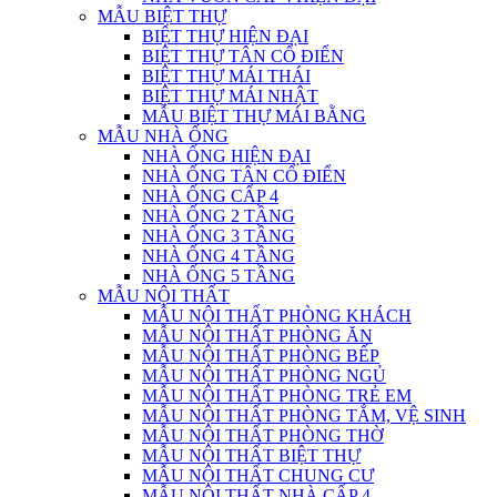
MẪU BIỆT THỰ
BIỆT THỰ HIỆN ĐẠI
BIỆT THỰ TÂN CỔ ĐIỂN
BIỆT THỰ MÁI THÁI
BIỆT THỰ MÁI NHẬT
MẪU BIỆT THỰ MÁI BẰNG
MẪU NHÀ ỐNG
NHÀ ỐNG HIỆN ĐẠI
NHÀ ỐNG TÂN CỔ ĐIỂN
NHÀ ỐNG CẤP 4
NHÀ ỐNG 2 TẦNG
NHÀ ỐNG 3 TẦNG
NHÀ ỐNG 4 TẦNG
NHÀ ỐNG 5 TẦNG
MẪU NỘI THẤT
MẪU NỘI THẤT PHÒNG KHÁCH
MẪU NỘI THẤT PHÒNG ĂN
MẪU NỘI THẤT PHÒNG BẾP
MẪU NỘI THẤT PHÒNG NGỦ
MẪU NỘI THẤT PHÒNG TRẺ EM
MẪU NỘI THẤT PHÒNG TẮM, VỆ SINH
MẪU NỘI THẤT PHÒNG THỜ
MẪU NỘI THẤT BIỆT THỰ
MẪU NỘI THẤT CHUNG CƯ
MẪU NỘI THẤT NHÀ CẤP 4