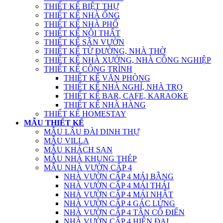
THIẾT KẾ BIỆT THỰ
THIẾT KẾ NHÀ ỐNG
THIẾT KẾ NHÀ PHỐ
THIẾT KẾ NỘI THẤT
THIẾT KẾ SÂN VƯỜN
THIẾT KẾ TỪ ĐƯỜNG, NHÀ THỜ
THIẾT KẾ NHÀ XƯỞNG, NHÀ CÔNG NGHIỆP
THIẾT KẾ CÔNG TRÌNH
THIẾT KẾ VĂN PHÒNG
THIẾT KẾ NHÀ NGHỈ, NHÀ TRỌ
THIẾT KẾ BAR, CAFE, KARAOKE
THIẾT KẾ NHÀ HÀNG
THIẾT KẾ HOMESTAY
MẪU THIẾT KẾ
MẪU LÂU ĐÀI DINH THỰ
MẪU VILLA
MẪU KHÁCH SẠN
MẪU NHÀ KHUNG THÉP
MẪU NHÀ VƯỜN CẤP 4
NHÀ VƯỜN CẤP 4 MÁI BẰNG
NHÀ VƯỜN CẤP 4 MÁI THÁI
NHÀ VƯỜN CẤP 4 MÁI NHẬT
NHÀ VƯỜN CẤP 4 GÁC LỬNG
NHÀ VƯỜN CẤP 4 TÂN CỔ ĐIỂN
NHÀ VƯỜN CẤP 4 HIỆN ĐẠI