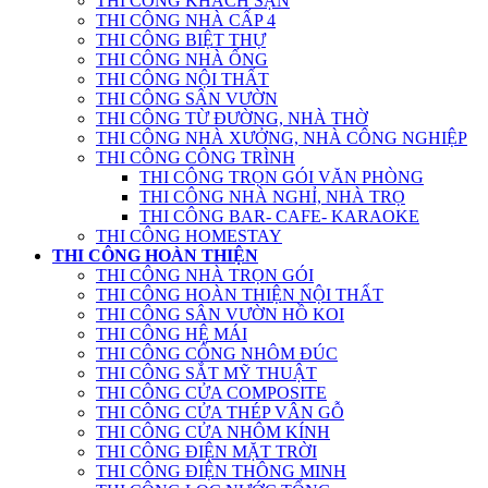
THI CÔNG KHÁCH SẠN
THI CÔNG NHÀ CẤP 4
THI CÔNG BIỆT THỰ
THI CÔNG NHÀ ỐNG
THI CÔNG NỘI THẤT
THI CÔNG SÂN VƯỜN
THI CÔNG TỪ ĐƯỜNG, NHÀ THỜ
THI CÔNG NHÀ XƯỞNG, NHÀ CÔNG NGHIỆP
THI CÔNG CÔNG TRÌNH
THI CÔNG TRỌN GÓI VĂN PHÒNG
THI CÔNG NHÀ NGHỈ, NHÀ TRỌ
THI CÔNG BAR- CAFE- KARAOKE
THI CÔNG HOMESTAY
THI CÔNG HOÀN THIỆN
THI CÔNG NHÀ TRỌN GÓI
THI CÔNG HOÀN THIỆN NỘI THẤT
THI CÔNG SÂN VƯỜN HỒ KOI
THI CÔNG HỆ MÁI
THI CÔNG CỔNG NHÔM ĐÚC
THI CÔNG SẮT MỸ THUẬT
THI CÔNG CỬA COMPOSITE
THI CÔNG CỬA THÉP VÂN GỖ
THI CÔNG CỬA NHÔM KÍNH
THI CÔNG ĐIỆN MẶT TRỜI
THI CÔNG ĐIỆN THÔNG MINH