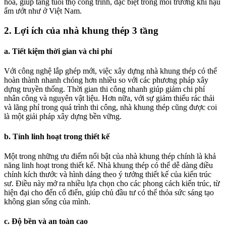
hóa, giúp tăng tuổi thọ công trình, đặc biệt trong môi trường khí hậu
ẩm ướt như ở Việt Nam.
2. Lợi ích của nhà khung thép 3 tầng
a. Tiết kiệm thời gian và chi phí
Với công nghệ lắp ghép mới, việc xây dựng nhà khung thép có thể
hoàn thành nhanh chóng hơn nhiều so với các phương pháp xây
dựng truyền thống. Thời gian thi công nhanh giúp giảm chi phí
nhân công và nguyên vật liệu. Hơn nữa, với sự giảm thiểu rác thải
và lãng phí trong quá trình thi công, nhà khung thép cũng được coi
là một giải pháp xây dựng bền vững.
b. Tính linh hoạt trong thiết kế
Một trong những ưu điểm nổi bật của nhà khung thép chính là khả
năng linh hoạt trong thiết kế. Nhà khung thép có thể dễ dàng điều
chỉnh kích thước và hình dáng theo ý tưởng thiết kế của kiến trúc
sư. Điều này mở ra nhiều lựa chọn cho các phong cách kiến trúc, từ
hiện đại cho đến cổ điển, giúp chủ đầu tư có thể thỏa sức sáng tạo
không gian sống của mình.
c. Độ bền và an toàn cao