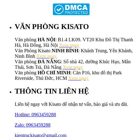
VĂN PHÒNG KISATO
Văn phòng
HÀ NỘI
: B1.4 LK09. VT20 Khu Đô Thị Thanh
Hà, Hà Đông, Hà Nội
Xem ngay
Văn Phòng Kisato
NINH BÌNH
: Khánh Trung, Yên Khánh,
Ninh Bình
Xem ngay
Văn phòng
ĐÀ NẴNG
: Số nhà 42, đường Khúc Hạo, Mân
Thái, Sơn Trà, Đà Nẵng
Xem ngay
Văn phòng
HỒ CHÍ MINH
: Căn P16, khu đô thị Park
Riverside, Thủ Đức, HCM
Xem ngay
THÔNG TIN LIÊN HỆ
Liên hệ ngay với Kisato để nhận tư vấn, báo giá và ưu đãi.
Hotline:
0963459288
Zalo: 0963459288
kientruckisato@gmail.com