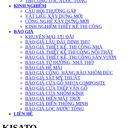
THI CÔNG LỌC NƯỚC TỔNG
KINH NGHIỆM
CÂU HỎI THƯỜNG GẶP
VẬT LIỆU XÂY DỰNG MỚI
CÔNG NGHỆ XÂY DỰNG MỚI
KINH NGHIỆM THIẾT KẾ THI CÔNG
BÁO GIÁ
KHUYẾN MẠI, ƯU ĐÃI
BÁO GIÁ LÂU ĐÀI, DINH THỰ
BÁO GIÁ THIẾT KẾ, THI CÔNG NHÀ
BÁO GIÁ THIẾT KẾ THI CÔNG NỘI THẤT
BÁO GIÁ THIẾT KẾ, THI CÔNG SÂN VƯỜN
BÁO GIÁ TỪ ĐƯỜNG, NHÀ THỜ
BÁO GIÁ HỆ MÁI
BÁO GIÁ CỔNG, HÀNG RÀO NHÔM ĐÚC
BÁO GIÁ SẮT MỸ THUẬT
BÁO GIÁ CỬA GỖ NHỰA COMPOSITE
BÁO GIÁ CỬA THÉP VÂN GỖ
BÁO GIÁ CỬA NHÔM KÍNH
BÁO GIÁ ĐIỆN MẶT TRỜI
BÁO GIÁ ĐIỆN THÔNG MINH
BÁO GIÁ LỌC NƯỚC TỔNG
LIÊN HỆ
KISATO