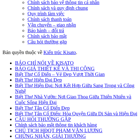
Chính sách bảo vệ thông tin cá nhân
Chính sách và quy định chung
Quy trình làm việc
Chính sách thanh toán
Vận chuyển – giao nhận
Bảo hành – đổi trả
Chính sách bảo mật
Câu hỏi thường gặp
Bản quyền thuộc về
Kiến trúc Kisato
.
BÁO CHÍ NÓI VỀ KISATO
BÁO GIÁ THIẾT KẾ VÀ THI CÔNG
Biệt Thự Cổ Điển – Vẻ Đẹp Vượt Thời Gian
Biệt Thự Hiện Đại Đẹp
Biệt Thự Hiện Đại: Nơi Kết Hợp Giữa Sang Trọng và Công
Nghệ
Biệt Thự Nhà Vườn: Nơi Giao Thoa Giữa Thiên Nhiên và
Cuộc Sống Hiện Đại
Biệt Thự Tân Cổ Điển Đẹp
Biệt Thự Tân Cổ Điển: Hòa Quyện Giữa Di Sản và Hiện Đại
CÂU HỎI THƯỜNG GẶP
Chính sách bảo mật thông tin khách hàng
CHỦ TỊCH HĐQT PHẠM VĂN LƯƠNG
CHỨNG NHẬN, GIẢI THƯỞNG