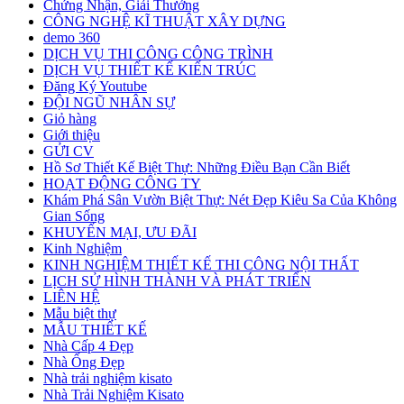
Chứng Nhận, Giải Thưởng
CÔNG NGHỆ KĨ THUẬT XÂY DỰNG
demo 360
DỊCH VỤ THI CÔNG CÔNG TRÌNH
DỊCH VỤ THIẾT KẾ KIẾN TRÚC
Đăng Ký Youtube
ĐỘI NGŨ NHÂN SỰ
Giỏ hàng
Giới thiệu
GỬI CV
Hồ Sơ Thiết Kế Biệt Thự: Những Điều Bạn Cần Biết
HOẠT ĐỘNG CÔNG TY
Khám Phá Sân Vườn Biệt Thự: Nét Đẹp Kiêu Sa Của Không
Gian Sống
KHUYẾN MẠI, ƯU ĐÃI
Kinh Nghiệm
KINH NGHIỆM THIẾT KẾ THI CÔNG NỘI THẤT
LỊCH SỬ HÌNH THÀNH VÀ PHÁT TRIỂN
LIÊN HỆ
Mẫu biệt thự
MẪU THIẾT KẾ
Nhà Cấp 4 Đẹp
Nhà Ống Đẹp
Nhà trải nghiệm kisato
Nhà Trải Nghiệm Kisato