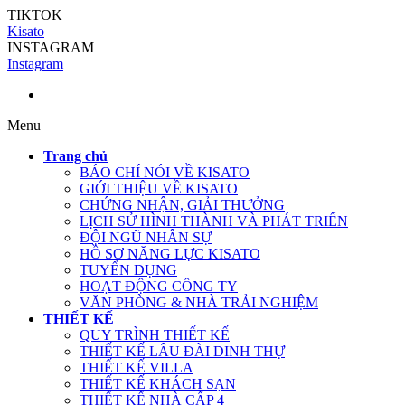
TIKTOK
Kisato
INSTAGRAM
Instagram
Menu
Trang chủ
BÁO CHÍ NÓI VỀ KISATO
GIỚI THIỆU VỀ KISATO
CHỨNG NHẬN, GIẢI THƯỞNG
LỊCH SỬ HÌNH THÀNH VÀ PHÁT TRIỂN
ĐỘI NGŨ NHÂN SỰ
HỒ SƠ NĂNG LỰC KISATO
TUYỂN DỤNG
HOẠT ĐỘNG CÔNG TY
VĂN PHÒNG & NHÀ TRẢI NGHIỆM
THIẾT KẾ
QUY TRÌNH THIẾT KẾ
THIẾT KẾ LÂU ĐÀI DINH THỰ
THIẾT KẾ VILLA
THIẾT KẾ KHÁCH SẠN
THIẾT KẾ NHÀ CẤP 4