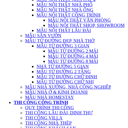
MẪU NỘI THẤT NHÀ PHỐ
MẪU NỘI THẤT NHÀ ỐNG
MẪU NỘI THẤT CÔNG TRÌNH
MẪU NỘI THẤT VĂN PHÒNG
MẪU NỘI THẤT SHOP, SHOWROOM
MẪU NỘI THẤT LÂU ĐÀI
MẪU SÂN VƯỜN
MẪU TỪ ĐƯỜNG ĐẸP, NHÀ THỜ
MẪU TỪ ĐƯỜNG 3 GIAN
MẪU TỪ ĐƯỜNG 2 MÁI
MẪU TỪ ĐƯỜNG 4 MÁI
MẪU TỪ ĐƯỜNG 8 MÁI
NHÀ TỪ ĐƯỜNG 5 GIAN
MẪU TỪ ĐƯỜNG 2 TẦNG
MẪU TỪ ĐƯỜNG CHỮ ĐINH
MẪU TỪ ĐƯỜNG CHỮ NHỊ
MẪU NHÀ XƯỞNG, NHÀ CÔNG NGHIỆP
MẪU NHÀ Ở & KINH DOANH
MẪU NHÀ HOMESTAY
THI CÔNG CÔNG TRÌNH
QUY TRÌNH THI CÔNG
THI CÔNG LÂU ĐÀI, DINH THỰ
THI CÔNG VILLA
THI CÔNG NHÀ THÉP