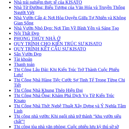
Nhà trải nghiệm thực tế của KISATO
Nhà Từ Đường: Biểu Tượng của Văn Hóa và Truyền Thống
Người Việt
Nhà Vườn Cấp 4: Nơi Hòa Quyện Giữa Tự Nhiên và Không
Gian Sống
Nhà Vườn Nhỏ Đẹp: Nơi Tìm Về Bình Yên và Sáng Tạo
Nội Thất Đẹp
PHONG THỦY NHÀ Ở
QUY TRÌNH CHO KIẾN TRÚC SƯ KISATO
QUY TRÌNH KẾT CẤU SƯ KISATO
Sân Vườn Đẹp
Tài khoản
Thanh toán
Thi Công Lâu Đài: Khi Kiến Trúc Trở Thành Cuộc Phiêu
Lưu!
Thi Công Nhà Hàng Tiệc Cưới: Sự Tinh Tế Trong Từng Chi
Tiết
Thi Công Nhà Khung Thép Hiện Đại
Thi Công Nhà Ống: Khám Phá Dịch Vụ Từ Kiến Trúc
Kisato
Thi Công Nhà Thờ: Nghệ Thuật Xây Dựng và Ý Nghĩa Tâm
Linh
Thi công nhà vườn: Khi ngôi nhà trở thành “khu vườn siêu
chất”!
Thi công tòa nhà văn phòng: Cuộc phiêu lưu kỳ thú sờ sờ