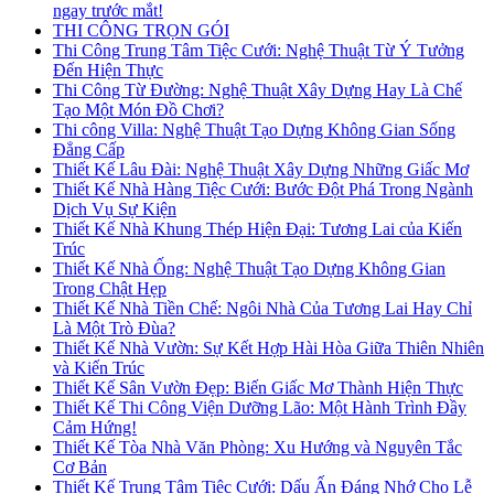
ngay trước mắt!
THI CÔNG TRỌN GÓI
Thi Công Trung Tâm Tiệc Cưới: Nghệ Thuật Từ Ý Tưởng
Đến Hiện Thực
Thi Công Từ Đường: Nghệ Thuật Xây Dựng Hay Là Chế
Tạo Một Món Đồ Chơi?
Thi công Villa: Nghệ Thuật Tạo Dựng Không Gian Sống
Đẳng Cấp
Thiết Kế Lâu Đài: Nghệ Thuật Xây Dựng Những Giấc Mơ
Thiết Kế Nhà Hàng Tiệc Cưới: Bước Đột Phá Trong Ngành
Dịch Vụ Sự Kiện
Thiết Kế Nhà Khung Thép Hiện Đại: Tương Lai của Kiến
Trúc
Thiết Kế Nhà Ống: Nghệ Thuật Tạo Dựng Không Gian
Trong Chật Hẹp
Thiết Kế Nhà Tiền Chế: Ngôi Nhà Của Tương Lai Hay Chỉ
Là Một Trò Đùa?
Thiết Kế Nhà Vườn: Sự Kết Hợp Hài Hòa Giữa Thiên Nhiên
và Kiến Trúc
Thiết Kế Sân Vườn Đẹp: Biến Giấc Mơ Thành Hiện Thực
Thiết Kế Thi Công Viện Dưỡng Lão: Một Hành Trình Đầy
Cảm Hứng!
Thiết Kế Tòa Nhà Văn Phòng: Xu Hướng và Nguyên Tắc
Cơ Bản
Thiết Kế Trung Tâm Tiệc Cưới: Dấu Ấn Đáng Nhớ Cho Lễ