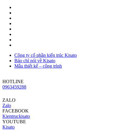
Công ty cổ phần kiến trúc Kisato
Báo chí nói về Kisato
Mẫu thiết kế – công trình
HOTLINE
0963459288
ZALO
Zalo
FACEBOOK
Kientruckisato
YOUTUBE
Kisato