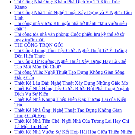
Thi Công Nhà Ống: Khám Phá Dịch Vụ Từ Kiến Trúc
Kisato
Thi Công Nhà Thờ: Nghệ Thuật Xây Dựng và Ý Nghĩa Tâm
Linh
Thi công nhà vườn: Khi ngôi nhà trở thành “khu vườn siêu
chất”!
Thi công tòa nhà văn phòng: Cuộc phiêu lưu kỳ thú sờ sờ
ngay trước mắt!
THI CÔNG TRỌN GÓI
Thi Công Trung Tâm Tiệc Cưới: Nghệ Thuật Từ Ý Tưởng
Đến Hiện Thực
Thi Công Từ Đường: Nghệ Thuật Xây Dựng Hay Là Chế
Tạo Một Món Đồ Chơi?
Thi công Villa: Nghệ Thuật Tạo Dựng Không Gian Sống
Đẳng Cấp
Thiết Kế Lâu Đài: Nghệ Thuật Xây Dựng Những Giấc Mơ
Thiết Kế Nhà Hàng Tiệc Cưới: Bước Đột Phá Trong Ngành
Dịch Vụ Sự Kiện
Thiết Kế Nhà Khung Thép Hiện Đại: Tương Lai của Kiến
Trúc
Thiết Kế Nhà Ống: Nghệ Thuật Tạo Dựng Không Gian
Trong Chật Hẹp
Thiết Kế Nhà Tiền Chế: Ngôi Nhà Của Tương Lai Hay Chỉ
Là Một Trò Đùa?
Thiết Kế Nhà Vườn: Sự Kết Hợp Hài Hòa Giữa Thiên Nhiên