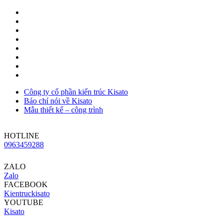
Công ty cổ phần kiến trúc Kisato
Báo chí nói về Kisato
Mẫu thiết kế – công trình
HOTLINE
0963459288
ZALO
Zalo
FACEBOOK
Kientruckisato
YOUTUBE
Kisato