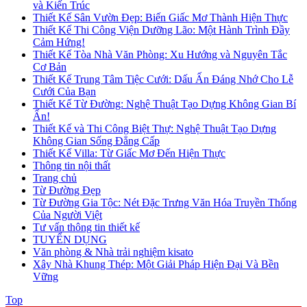
và Kiến Trúc
Thiết Kế Sân Vườn Đẹp: Biến Giấc Mơ Thành Hiện Thực
Thiết Kế Thi Công Viện Dưỡng Lão: Một Hành Trình Đầy
Cảm Hứng!
Thiết Kế Tòa Nhà Văn Phòng: Xu Hướng và Nguyên Tắc
Cơ Bản
Thiết Kế Trung Tâm Tiệc Cưới: Dấu Ấn Đáng Nhớ Cho Lễ
Cưới Của Bạn
Thiết Kế Từ Đường: Nghệ Thuật Tạo Dựng Không Gian Bí
Ẩn!
Thiết Kế và Thi Công Biệt Thự: Nghệ Thuật Tạo Dựng
Không Gian Sống Đẳng Cấp
Thiết Kế Villa: Từ Giấc Mơ Đến Hiện Thực
Thông tin nội thất
Trang chủ
Từ Đường Đẹp
Từ Đường Gia Tộc: Nét Đặc Trưng Văn Hóa Truyền Thống
Của Người Việt
Tư vấn thông tin thiết kế
TUYỂN DỤNG
Văn phòng & Nhà trải nghiệm kisato
Xây Nhà Khung Thép: Một Giải Pháp Hiện Đại Và Bền
Vững
Top