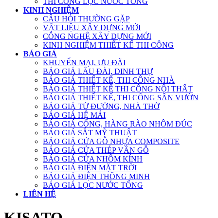
THI CÔNG LỌC NƯỚC TỔNG
KINH NGHIỆM
CÂU HỎI THƯỜNG GẶP
VẬT LIỆU XÂY DỰNG MỚI
CÔNG NGHỆ XÂY DỰNG MỚI
KINH NGHIỆM THIẾT KẾ THI CÔNG
BÁO GIÁ
KHUYẾN MẠI, ƯU ĐÃI
BÁO GIÁ LÂU ĐÀI, DINH THỰ
BÁO GIÁ THIẾT KẾ, THI CÔNG NHÀ
BÁO GIÁ THIẾT KẾ THI CÔNG NỘI THẤT
BÁO GIÁ THIẾT KẾ, THI CÔNG SÂN VƯỜN
BÁO GIÁ TỪ ĐƯỜNG, NHÀ THỜ
BÁO GIÁ HỆ MÁI
BÁO GIÁ CỔNG, HÀNG RÀO NHÔM ĐÚC
BÁO GIÁ SẮT MỸ THUẬT
BÁO GIÁ CỬA GỖ NHỰA COMPOSITE
BÁO GIÁ CỬA THÉP VÂN GỖ
BÁO GIÁ CỬA NHÔM KÍNH
BÁO GIÁ ĐIỆN MẶT TRỜI
BÁO GIÁ ĐIỆN THÔNG MINH
BÁO GIÁ LỌC NƯỚC TỔNG
LIÊN HỆ
KISATO