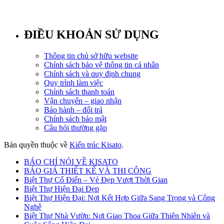
ĐIỀU KHOẢN SỬ DỤNG
Thông tin chủ sở hữu website
Chính sách bảo vệ thông tin cá nhân
Chính sách và quy định chung
Quy trình làm việc
Chính sách thanh toán
Vận chuyển – giao nhận
Bảo hành – đổi trả
Chính sách bảo mật
Câu hỏi thường gặp
Bản quyền thuộc về
Kiến trúc Kisato
.
BÁO CHÍ NÓI VỀ KISATO
BÁO GIÁ THIẾT KẾ VÀ THI CÔNG
Biệt Thự Cổ Điển – Vẻ Đẹp Vượt Thời Gian
Biệt Thự Hiện Đại Đẹp
Biệt Thự Hiện Đại: Nơi Kết Hợp Giữa Sang Trọng và Công
Nghệ
Biệt Thự Nhà Vườn: Nơi Giao Thoa Giữa Thiên Nhiên và