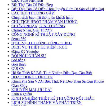
Cuộc Sống Hiện Đại
Biệt Thự Tân Cổ Điển Đẹp
Biệt Thự Tân Cổ Điển: Hòa Quyện Giữa Di Sản và Hiện Đại
CÂU HỎI THƯỜNG GẶP
Chính sách bảo mật thông tin khách hàng
CHỦ TỊCH HĐQT PHẠM VĂN LƯƠNG
CHỨNG NHẬN, GIẢI THƯỞNG
Chứng Nhận, Giải Thưởng
CÔNG NGHỆ KĨ THUẬT XÂY DỰNG
demo 360
DỊCH VỤ THI CÔNG CÔNG TRÌNH
DỊCH VỤ THIẾT KẾ KIẾN TRÚC
Đăng Ký Youtube
ĐỘI NGŨ NHÂN SỰ
Giỏ hàng
Giới thiệu
GỬI CV
Hồ Sơ Thiết Kế Biệt Thự: Những Điều Bạn Cần Biết
HOẠT ĐỘNG CÔNG TY
Khám Phá Sân Vườn Biệt Thự: Nét Đẹp Kiêu Sa Của Không
Gian Sống
KHUYẾN MẠI, ƯU ĐÃI
Kinh Nghiệm
KINH NGHIỆM THIẾT KẾ THI CÔNG NỘI THẤT
LỊCH SỬ HÌNH THÀNH VÀ PHÁT TRIỂN