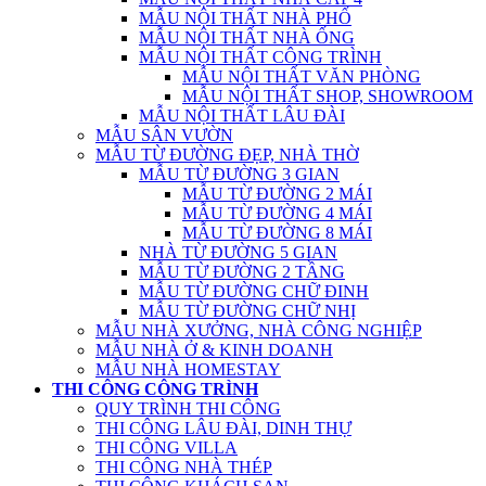
MẪU NỘI THẤT NHÀ PHỐ
MẪU NỘI THẤT NHÀ ỐNG
MẪU NỘI THẤT CÔNG TRÌNH
MẪU NỘI THẤT VĂN PHÒNG
MẪU NỘI THẤT SHOP, SHOWROOM
MẪU NỘI THẤT LÂU ĐÀI
MẪU SÂN VƯỜN
MẪU TỪ ĐƯỜNG ĐẸP, NHÀ THỜ
MẪU TỪ ĐƯỜNG 3 GIAN
MẪU TỪ ĐƯỜNG 2 MÁI
MẪU TỪ ĐƯỜNG 4 MÁI
MẪU TỪ ĐƯỜNG 8 MÁI
NHÀ TỪ ĐƯỜNG 5 GIAN
MẪU TỪ ĐƯỜNG 2 TẦNG
MẪU TỪ ĐƯỜNG CHỮ ĐINH
MẪU TỪ ĐƯỜNG CHỮ NHỊ
MẪU NHÀ XƯỞNG, NHÀ CÔNG NGHIỆP
MẪU NHÀ Ở & KINH DOANH
MẪU NHÀ HOMESTAY
THI CÔNG CÔNG TRÌNH
QUY TRÌNH THI CÔNG
THI CÔNG LÂU ĐÀI, DINH THỰ
THI CÔNG VILLA
THI CÔNG NHÀ THÉP