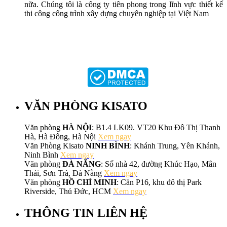
nữa. Chúng tôi là công ty tiên phong trong lĩnh vực thiết kế
thi công công trình xây dựng chuyên nghiệp tại Việt Nam
VĂN PHÒNG KISATO
Văn phòng
HÀ NỘI
: B1.4 LK09. VT20 Khu Đô Thị Thanh
Hà, Hà Đông, Hà Nội
Xem ngay
Văn Phòng Kisato
NINH BÌNH
: Khánh Trung, Yên Khánh,
Ninh Bình
Xem ngay
Văn phòng
ĐÀ NẴNG
: Số nhà 42, đường Khúc Hạo, Mân
Thái, Sơn Trà, Đà Nẵng
Xem ngay
Văn phòng
HỒ CHÍ MINH
: Căn P16, khu đô thị Park
Riverside, Thủ Đức, HCM
Xem ngay
THÔNG TIN LIÊN HỆ