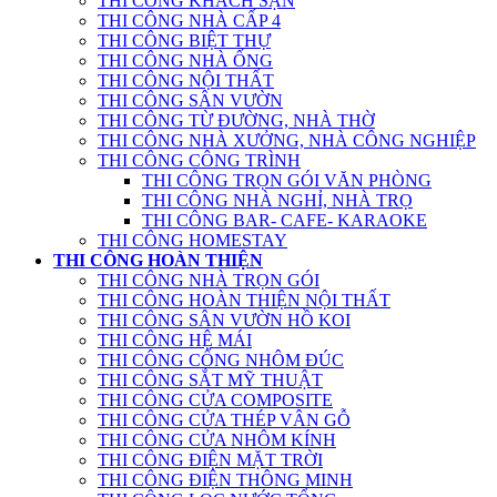
THI CÔNG KHÁCH SẠN
THI CÔNG NHÀ CẤP 4
THI CÔNG BIỆT THỰ
THI CÔNG NHÀ ỐNG
THI CÔNG NỘI THẤT
THI CÔNG SÂN VƯỜN
THI CÔNG TỪ ĐƯỜNG, NHÀ THỜ
THI CÔNG NHÀ XƯỞNG, NHÀ CÔNG NGHIỆP
THI CÔNG CÔNG TRÌNH
THI CÔNG TRỌN GÓI VĂN PHÒNG
THI CÔNG NHÀ NGHỈ, NHÀ TRỌ
THI CÔNG BAR- CAFE- KARAOKE
THI CÔNG HOMESTAY
THI CÔNG HOÀN THIỆN
THI CÔNG NHÀ TRỌN GÓI
THI CÔNG HOÀN THIỆN NỘI THẤT
THI CÔNG SÂN VƯỜN HỒ KOI
THI CÔNG HỆ MÁI
THI CÔNG CỔNG NHÔM ĐÚC
THI CÔNG SẮT MỸ THUẬT
THI CÔNG CỬA COMPOSITE
THI CÔNG CỬA THÉP VÂN GỖ
THI CÔNG CỬA NHÔM KÍNH
THI CÔNG ĐIỆN MẶT TRỜI
THI CÔNG ĐIỆN THÔNG MINH