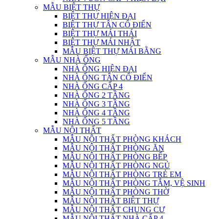
MẪU BIỆT THỰ
BIỆT THỰ HIỆN ĐẠI
BIỆT THỰ TÂN CỔ ĐIỂN
BIỆT THỰ MÁI THÁI
BIỆT THỰ MÁI NHẬT
MẪU BIỆT THỰ MÁI BẰNG
MẪU NHÀ ỐNG
NHÀ ỐNG HIỆN ĐẠI
NHÀ ỐNG TÂN CỔ ĐIỂN
NHÀ ỐNG CẤP 4
NHÀ ỐNG 2 TẦNG
NHÀ ỐNG 3 TẦNG
NHÀ ỐNG 4 TẦNG
NHÀ ỐNG 5 TẦNG
MẪU NỘI THẤT
MẪU NỘI THẤT PHÒNG KHÁCH
MẪU NỘI THẤT PHÒNG ĂN
MẪU NỘI THẤT PHÒNG BẾP
MẪU NỘI THẤT PHÒNG NGỦ
MẪU NỘI THẤT PHÒNG TRẺ EM
MẪU NỘI THẤT PHÒNG TẮM, VỆ SINH
MẪU NỘI THẤT PHÒNG THỜ
MẪU NỘI THẤT BIỆT THỰ
MẪU NỘI THẤT CHUNG CƯ
MẪU NỘI THẤT NHÀ CẤP 4