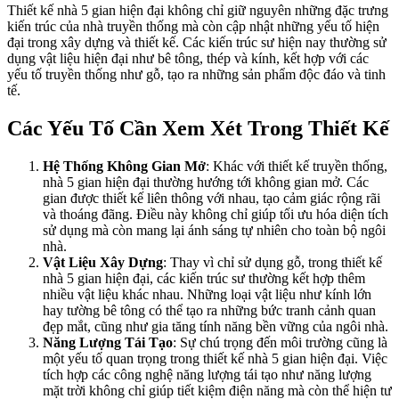
Thiết kế nhà 5 gian hiện đại không chỉ giữ nguyên những đặc trưng
kiến trúc của nhà truyền thống mà còn cập nhật những yếu tố hiện
đại trong xây dựng và thiết kế. Các kiến trúc sư hiện nay thường sử
dụng vật liệu hiện đại như bê tông, thép và kính, kết hợp với các
yếu tố truyền thống như gỗ, tạo ra những sản phẩm độc đáo và tinh
tế.
Các Yếu Tố Cần Xem Xét Trong Thiết Kế
Hệ Thống Không Gian Mở
: Khác với thiết kế truyền thống,
nhà 5 gian hiện đại thường hướng tới không gian mở. Các
gian được thiết kế liên thông với nhau, tạo cảm giác rộng rãi
và thoáng đãng. Điều này không chỉ giúp tối ưu hóa diện tích
sử dụng mà còn mang lại ánh sáng tự nhiên cho toàn bộ ngôi
nhà.
Vật Liệu Xây Dựng
: Thay vì chỉ sử dụng gỗ, trong thiết kế
nhà 5 gian hiện đại, các kiến trúc sư thường kết hợp thêm
nhiều vật liệu khác nhau. Những loại vật liệu như kính lớn
hay tường bê tông có thể tạo ra những bức tranh cảnh quan
đẹp mắt, cũng như gia tăng tính năng bền vững của ngôi nhà.
Năng Lượng Tái Tạo
: Sự chú trọng đến môi trường cũng là
một yếu tố quan trọng trong thiết kế nhà 5 gian hiện đại. Việc
tích hợp các công nghệ năng lượng tái tạo như năng lượng
mặt trời không chỉ giúp tiết kiệm điện năng mà còn thể hiện tư