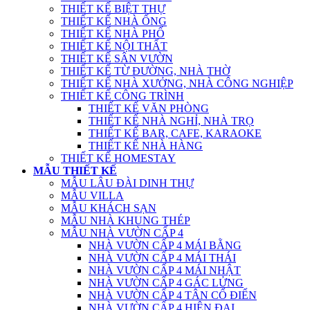
THIẾT KẾ BIỆT THỰ
THIẾT KẾ NHÀ ỐNG
THIẾT KẾ NHÀ PHỐ
THIẾT KẾ NỘI THẤT
THIẾT KẾ SÂN VƯỜN
THIẾT KẾ TỪ ĐƯỜNG, NHÀ THỜ
THIẾT KẾ NHÀ XƯỞNG, NHÀ CÔNG NGHIỆP
THIẾT KẾ CÔNG TRÌNH
THIẾT KẾ VĂN PHÒNG
THIẾT KẾ NHÀ NGHỈ, NHÀ TRỌ
THIẾT KẾ BAR, CAFE, KARAOKE
THIẾT KẾ NHÀ HÀNG
THIẾT KẾ HOMESTAY
MẪU THIẾT KẾ
MẪU LÂU ĐÀI DINH THỰ
MẪU VILLA
MẪU KHÁCH SẠN
MẪU NHÀ KHUNG THÉP
MẪU NHÀ VƯỜN CẤP 4
NHÀ VƯỜN CẤP 4 MÁI BẰNG
NHÀ VƯỜN CẤP 4 MÁI THÁI
NHÀ VƯỜN CẤP 4 MÁI NHẬT
NHÀ VƯỜN CẤP 4 GÁC LỬNG
NHÀ VƯỜN CẤP 4 TÂN CỔ ĐIỂN
NHÀ VƯỜN CẤP 4 HIỆN ĐẠI