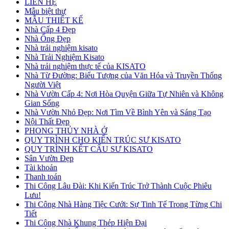
LIÊN HỆ
Mẫu biệt thự
MẪU THIẾT KẾ
Nhà Cấp 4 Đẹp
Nhà Ống Đẹp
Nhà trải nghiệm kisato
Nhà Trải Nghiệm Kisato
Nhà trải nghiệm thực tế của KISATO
Nhà Từ Đường: Biểu Tượng của Văn Hóa và Truyền Thống
Người Việt
Nhà Vườn Cấp 4: Nơi Hòa Quyện Giữa Tự Nhiên và Không
Gian Sống
Nhà Vườn Nhỏ Đẹp: Nơi Tìm Về Bình Yên và Sáng Tạo
Nội Thất Đẹp
PHONG THỦY NHÀ Ở
QUY TRÌNH CHO KIẾN TRÚC SƯ KISATO
QUY TRÌNH KẾT CẤU SƯ KISATO
Sân Vườn Đẹp
Tài khoản
Thanh toán
Thi Công Lâu Đài: Khi Kiến Trúc Trở Thành Cuộc Phiêu
Lưu!
Thi Công Nhà Hàng Tiệc Cưới: Sự Tinh Tế Trong Từng Chi
Tiết
Thi Công Nhà Khung Thép Hiện Đại