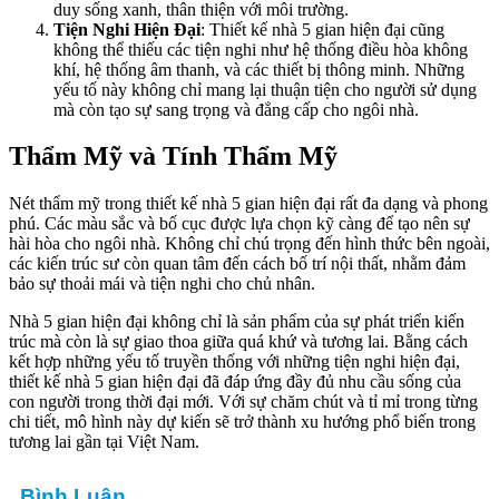
duy sống xanh, thân thiện với môi trường.
Tiện Nghi Hiện Đại
: Thiết kế nhà 5 gian hiện đại cũng
không thể thiếu các tiện nghi như hệ thống điều hòa không
khí, hệ thống âm thanh, và các thiết bị thông minh. Những
yếu tố này không chỉ mang lại thuận tiện cho người sử dụng
mà còn tạo sự sang trọng và đẳng cấp cho ngôi nhà.
Thẩm Mỹ và Tính Thẩm Mỹ
Nét thẩm mỹ trong thiết kế nhà 5 gian hiện đại rất đa dạng và phong
phú. Các màu sắc và bố cục được lựa chọn kỹ càng để tạo nên sự
hài hòa cho ngôi nhà. Không chỉ chú trọng đến hình thức bên ngoài,
các kiến trúc sư còn quan tâm đến cách bố trí nội thất, nhằm đảm
bảo sự thoải mái và tiện nghi cho chủ nhân.
Nhà 5 gian hiện đại không chỉ là sản phẩm của sự phát triển kiến
trúc mà còn là sự giao thoa giữa quá khứ và tương lai. Bằng cách
kết hợp những yếu tố truyền thống với những tiện nghi hiện đại,
thiết kế nhà 5 gian hiện đại đã đáp ứng đầy đủ nhu cầu sống của
con người trong thời đại mới. Với sự chăm chút và tỉ mỉ trong từng
chi tiết, mô hình này dự kiến sẽ trở thành xu hướng phổ biến trong
tương lai gần tại Việt Nam.
Bình Luận