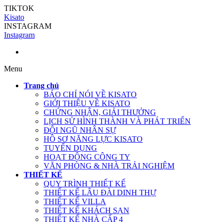
TIKTOK
Kisato
INSTAGRAM
Instagram
Menu
Trang chủ
BÁO CHÍ NÓI VỀ KISATO
GIỚI THIỆU VỀ KISATO
CHỨNG NHẬN, GIẢI THƯỞNG
LỊCH SỬ HÌNH THÀNH VÀ PHÁT TRIỂN
ĐỘI NGŨ NHÂN SỰ
HỒ SƠ NĂNG LỰC KISATO
TUYỂN DỤNG
HOẠT ĐỘNG CÔNG TY
VĂN PHÒNG & NHÀ TRẢI NGHIỆM
THIẾT KẾ
QUY TRÌNH THIẾT KẾ
THIẾT KẾ LÂU ĐÀI DINH THỰ
THIẾT KẾ VILLA
THIẾT KẾ KHÁCH SẠN
THIẾT KẾ NHÀ CẤP 4