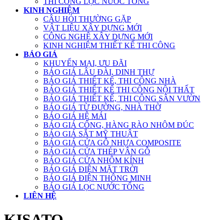
THI CÔNG LỌC NƯỚC TỔNG
KINH NGHIỆM
CÂU HỎI THƯỜNG GẶP
VẬT LIỆU XÂY DỰNG MỚI
CÔNG NGHỆ XÂY DỰNG MỚI
KINH NGHIỆM THIẾT KẾ THI CÔNG
BÁO GIÁ
KHUYẾN MẠI, ƯU ĐÃI
BÁO GIÁ LÂU ĐÀI, DINH THỰ
BÁO GIÁ THIẾT KẾ, THI CÔNG NHÀ
BÁO GIÁ THIẾT KẾ THI CÔNG NỘI THẤT
BÁO GIÁ THIẾT KẾ, THI CÔNG SÂN VƯỜN
BÁO GIÁ TỪ ĐƯỜNG, NHÀ THỜ
BÁO GIÁ HỆ MÁI
BÁO GIÁ CỔNG, HÀNG RÀO NHÔM ĐÚC
BÁO GIÁ SẮT MỸ THUẬT
BÁO GIÁ CỬA GỖ NHỰA COMPOSITE
BÁO GIÁ CỬA THÉP VÂN GỖ
BÁO GIÁ CỬA NHÔM KÍNH
BÁO GIÁ ĐIỆN MẶT TRỜI
BÁO GIÁ ĐIỆN THÔNG MINH
BÁO GIÁ LỌC NƯỚC TỔNG
LIÊN HỆ
KISATO