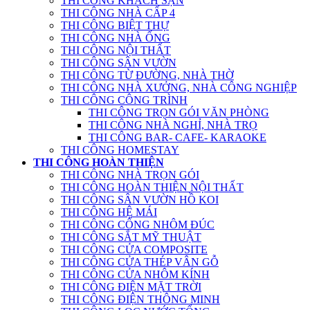
THI CÔNG KHÁCH SẠN
THI CÔNG NHÀ CẤP 4
THI CÔNG BIỆT THỰ
THI CÔNG NHÀ ỐNG
THI CÔNG NỘI THẤT
THI CÔNG SÂN VƯỜN
THI CÔNG TỪ ĐƯỜNG, NHÀ THỜ
THI CÔNG NHÀ XƯỞNG, NHÀ CÔNG NGHIỆP
THI CÔNG CÔNG TRÌNH
THI CÔNG TRỌN GÓI VĂN PHÒNG
THI CÔNG NHÀ NGHỈ, NHÀ TRỌ
THI CÔNG BAR- CAFE- KARAOKE
THI CÔNG HOMESTAY
THI CÔNG HOÀN THIỆN
THI CÔNG NHÀ TRỌN GÓI
THI CÔNG HOÀN THIỆN NỘI THẤT
THI CÔNG SÂN VƯỜN HỒ KOI
THI CÔNG HỆ MÁI
THI CÔNG CỔNG NHÔM ĐÚC
THI CÔNG SẮT MỸ THUẬT
THI CÔNG CỬA COMPOSITE
THI CÔNG CỬA THÉP VÂN GỖ
THI CÔNG CỬA NHÔM KÍNH
THI CÔNG ĐIỆN MẶT TRỜI
THI CÔNG ĐIỆN THÔNG MINH