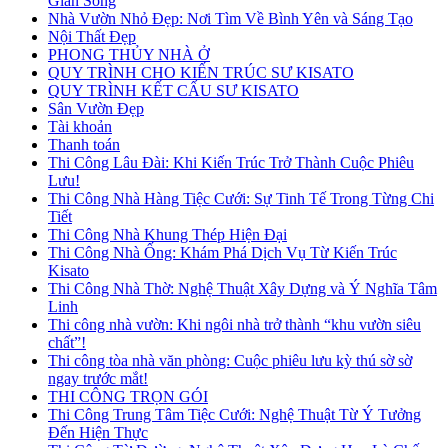
Gian Sống
Nhà Vườn Nhỏ Đẹp: Nơi Tìm Về Bình Yên và Sáng Tạo
Nội Thất Đẹp
PHONG THỦY NHÀ Ở
QUY TRÌNH CHO KIẾN TRÚC SƯ KISATO
QUY TRÌNH KẾT CẤU SƯ KISATO
Sân Vườn Đẹp
Tài khoản
Thanh toán
Thi Công Lâu Đài: Khi Kiến Trúc Trở Thành Cuộc Phiêu
Lưu!
Thi Công Nhà Hàng Tiệc Cưới: Sự Tinh Tế Trong Từng Chi
Tiết
Thi Công Nhà Khung Thép Hiện Đại
Thi Công Nhà Ống: Khám Phá Dịch Vụ Từ Kiến Trúc
Kisato
Thi Công Nhà Thờ: Nghệ Thuật Xây Dựng và Ý Nghĩa Tâm
Linh
Thi công nhà vườn: Khi ngôi nhà trở thành “khu vườn siêu
chất”!
Thi công tòa nhà văn phòng: Cuộc phiêu lưu kỳ thú sờ sờ
ngay trước mắt!
THI CÔNG TRỌN GÓI
Thi Công Trung Tâm Tiệc Cưới: Nghệ Thuật Từ Ý Tưởng
Đến Hiện Thực