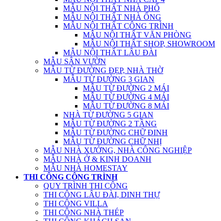
MẪU NỘI THẤT NHÀ PHỐ
MẪU NỘI THẤT NHÀ ỐNG
MẪU NỘI THẤT CÔNG TRÌNH
MẪU NỘI THẤT VĂN PHÒNG
MẪU NỘI THẤT SHOP, SHOWROOM
MẪU NỘI THẤT LÂU ĐÀI
MẪU SÂN VƯỜN
MẪU TỪ ĐƯỜNG ĐẸP, NHÀ THỜ
MẪU TỪ ĐƯỜNG 3 GIAN
MẪU TỪ ĐƯỜNG 2 MÁI
MẪU TỪ ĐƯỜNG 4 MÁI
MẪU TỪ ĐƯỜNG 8 MÁI
NHÀ TỪ ĐƯỜNG 5 GIAN
MẪU TỪ ĐƯỜNG 2 TẦNG
MẪU TỪ ĐƯỜNG CHỮ ĐINH
MẪU TỪ ĐƯỜNG CHỮ NHỊ
MẪU NHÀ XƯỞNG, NHÀ CÔNG NGHIỆP
MẪU NHÀ Ở & KINH DOANH
MẪU NHÀ HOMESTAY
THI CÔNG CÔNG TRÌNH
QUY TRÌNH THI CÔNG
THI CÔNG LÂU ĐÀI, DINH THỰ
THI CÔNG VILLA
THI CÔNG NHÀ THÉP