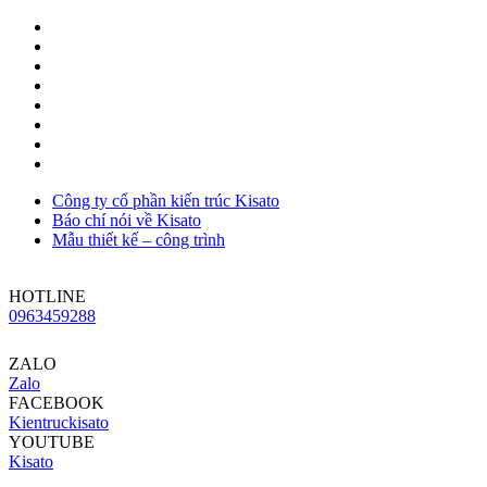
Công ty cổ phần kiến trúc Kisato
Báo chí nói về Kisato
Mẫu thiết kế – công trình
HOTLINE
0963459288
ZALO
Zalo
FACEBOOK
Kientruckisato
YOUTUBE
Kisato