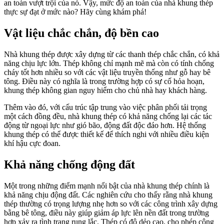
an toàn vượt trội của nó. Vậy, mức độ an toàn của nhà khung thép
thực sự đạt ở mức nào? Hãy cùng khám phá!
Vật liệu chắc chắn, độ bền cao
Nhà khung thép được xây dựng từ các thanh thép chắc chắn, có khả
năng chịu lực lớn. Thép không chỉ mạnh mẽ mà còn có tính chống
cháy tốt hơn nhiều so với các vật liệu truyền thống như gỗ hay bê
tông. Điều này có nghĩa là trong trường hợp có sự cố hỏa hoạn,
khung thép không gian nguy hiểm cho chủ nhà hay khách hàng.
Thêm vào đó, với cấu trúc tập trung vào việc phân phối tải trọng
một cách đồng đều, nhà khung thép có khả năng chống lại các tác
động từ ngoại lực như gió bão, động đất độc đáo hơn. Hệ thống
khung thép có thể được thiết kế để thích nghi với nhiều điều kiện
khí hậu cực đoan.
Khả năng chống động đất
Một trong những điểm mạnh nổi bật của nhà khung thép chính là
khả năng chịu động đất. Các nghiên cứu cho thấy rằng nhà khung
thép thường có trọng lượng nhẹ hơn so với các công trình xây dựng
bằng bê tông, điều này giúp giảm áp lực lên nền đất trong trường
hợp xảy ra tình trạng rung lắc. Thép có độ dẻo cao, cho phép công