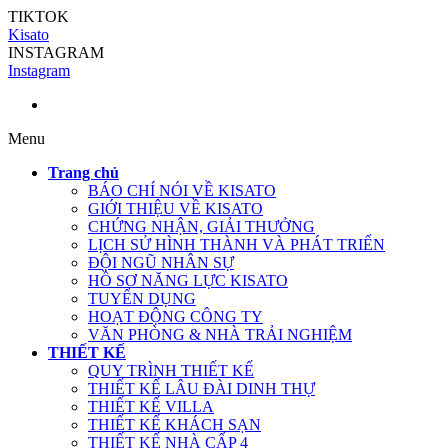
TIKTOK
Kisato
INSTAGRAM
Instagram
Menu
Trang chủ
BÁO CHÍ NÓI VỀ KISATO
GIỚI THIỆU VỀ KISATO
CHỨNG NHẬN, GIẢI THƯỞNG
LỊCH SỬ HÌNH THÀNH VÀ PHÁT TRIỂN
ĐỘI NGŨ NHÂN SỰ
HỒ SƠ NĂNG LỰC KISATO
TUYỂN DỤNG
HOẠT ĐỘNG CÔNG TY
VĂN PHÒNG & NHÀ TRẢI NGHIỆM
THIẾT KẾ
QUY TRÌNH THIẾT KẾ
THIẾT KẾ LÂU ĐÀI DINH THỰ
THIẾT KẾ VILLA
THIẾT KẾ KHÁCH SẠN
THIẾT KẾ NHÀ CẤP 4