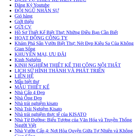
Đăng Ký Youtube
ĐỘI NGŨ NHÂN SỰ
Giỏ hàng
Giới thiệu
GỬI CV
Hồ Sơ Thiết Kế Biệt Thự: Những Điều Bạn Cần Biết
HOẠT ĐỘNG CÔNG TY
Khám Phá Sân Vườn Biệt Thự: Nét Đẹp Kiêu Sa Của Không
Gian Sống
KHUYẾN MẠI, ƯU ĐÃI
Kinh Nghiệm
KINH NGHIỆM THIẾT KẾ THI CÔNG NỘI THẤT
LỊCH SỬ HÌNH THÀNH VÀ PHÁT TRIỂN
LIÊN HỆ
Mẫu biệt thự
MẪU THIẾT KẾ
Nhà Cấp 4 Đẹp
Nhà Ống Đẹp
Nhà trải nghiệm kisato
Nhà Trải Nghiệm Kisato
Nhà trải nghiệm thực tế của KISATO
Nhà Từ Đường: Biểu Tượng của Văn Hóa và Truyền Thống
Người Việt
Nhà Vườn Cấp 4: Nơi Hòa Quyện Giữa Tự Nhiên và Không