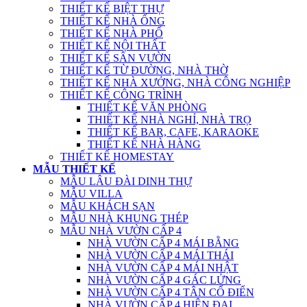
THIẾT KẾ BIỆT THỰ
THIẾT KẾ NHÀ ỐNG
THIẾT KẾ NHÀ PHỐ
THIẾT KẾ NỘI THẤT
THIẾT KẾ SÂN VƯỜN
THIẾT KẾ TỪ ĐƯỜNG, NHÀ THỜ
THIẾT KẾ NHÀ XƯỞNG, NHÀ CÔNG NGHIỆP
THIẾT KẾ CÔNG TRÌNH
THIẾT KẾ VĂN PHÒNG
THIẾT KẾ NHÀ NGHỈ, NHÀ TRỌ
THIẾT KẾ BAR, CAFE, KARAOKE
THIẾT KẾ NHÀ HÀNG
THIẾT KẾ HOMESTAY
MẪU THIẾT KẾ
MẪU LÂU ĐÀI DINH THỰ
MẪU VILLA
MẪU KHÁCH SẠN
MẪU NHÀ KHUNG THÉP
MẪU NHÀ VƯỜN CẤP 4
NHÀ VƯỜN CẤP 4 MÁI BẰNG
NHÀ VƯỜN CẤP 4 MÁI THÁI
NHÀ VƯỜN CẤP 4 MÁI NHẬT
NHÀ VƯỜN CẤP 4 GÁC LỬNG
NHÀ VƯỜN CẤP 4 TÂN CỔ ĐIỂN
NHÀ VƯỜN CẤP 4 HIỆN ĐẠI