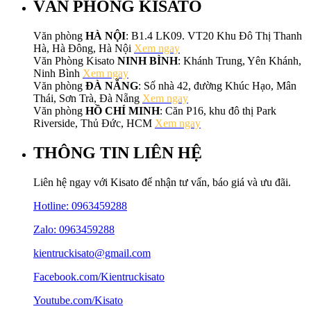
VĂN PHÒNG KISATO
Văn phòng
HÀ NỘI
: B1.4 LK09. VT20 Khu Đô Thị Thanh
Hà, Hà Đông, Hà Nội
Xem ngay
Văn Phòng Kisato
NINH BÌNH
: Khánh Trung, Yên Khánh,
Ninh Bình
Xem ngay
Văn phòng
ĐÀ NẴNG
: Số nhà 42, đường Khúc Hạo, Mân
Thái, Sơn Trà, Đà Nẵng
Xem ngay
Văn phòng
HỒ CHÍ MINH
: Căn P16, khu đô thị Park
Riverside, Thủ Đức, HCM
Xem ngay
THÔNG TIN LIÊN HỆ
Liên hệ ngay với Kisato để nhận tư vấn, báo giá và ưu đãi.
Hotline:
0963459288
Zalo: 0963459288
kientruckisato@gmail.com
Facebook.com/Kientruckisato
Youtube.com/Kisato