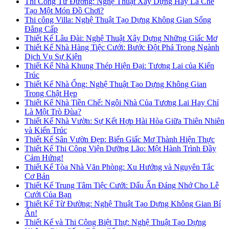
Thi Công Từ Đường: Nghệ Thuật Xây Dựng Hay Là Chế
Tạo Một Món Đồ Chơi?
Thi công Villa: Nghệ Thuật Tạo Dựng Không Gian Sống
Đẳng Cấp
Thiết Kế Lâu Đài: Nghệ Thuật Xây Dựng Những Giấc Mơ
Thiết Kế Nhà Hàng Tiệc Cưới: Bước Đột Phá Trong Ngành
Dịch Vụ Sự Kiện
Thiết Kế Nhà Khung Thép Hiện Đại: Tương Lai của Kiến
Trúc
Thiết Kế Nhà Ống: Nghệ Thuật Tạo Dựng Không Gian
Trong Chật Hẹp
Thiết Kế Nhà Tiền Chế: Ngôi Nhà Của Tương Lai Hay Chỉ
Là Một Trò Đùa?
Thiết Kế Nhà Vườn: Sự Kết Hợp Hài Hòa Giữa Thiên Nhiên
và Kiến Trúc
Thiết Kế Sân Vườn Đẹp: Biến Giấc Mơ Thành Hiện Thực
Thiết Kế Thi Công Viện Dưỡng Lão: Một Hành Trình Đầy
Cảm Hứng!
Thiết Kế Tòa Nhà Văn Phòng: Xu Hướng và Nguyên Tắc
Cơ Bản
Thiết Kế Trung Tâm Tiệc Cưới: Dấu Ấn Đáng Nhớ Cho Lễ
Cưới Của Bạn
Thiết Kế Từ Đường: Nghệ Thuật Tạo Dựng Không Gian Bí
Ẩn!
Thiết Kế và Thi Công Biệt Thự: Nghệ Thuật Tạo Dựng