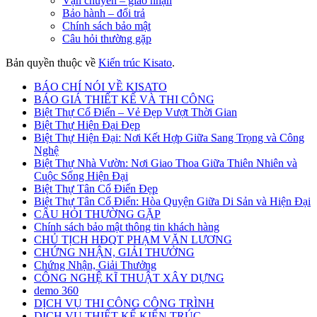
Vận chuyển – giao nhận
Bảo hành – đổi trả
Chính sách bảo mật
Câu hỏi thường gặp
Bản quyền thuộc về
Kiến trúc Kisato
.
BÁO CHÍ NÓI VỀ KISATO
BÁO GIÁ THIẾT KẾ VÀ THI CÔNG
Biệt Thự Cổ Điển – Vẻ Đẹp Vượt Thời Gian
Biệt Thự Hiện Đại Đẹp
Biệt Thự Hiện Đại: Nơi Kết Hợp Giữa Sang Trọng và Công
Nghệ
Biệt Thự Nhà Vườn: Nơi Giao Thoa Giữa Thiên Nhiên và
Cuộc Sống Hiện Đại
Biệt Thự Tân Cổ Điển Đẹp
Biệt Thự Tân Cổ Điển: Hòa Quyện Giữa Di Sản và Hiện Đại
CÂU HỎI THƯỜNG GẶP
Chính sách bảo mật thông tin khách hàng
CHỦ TỊCH HĐQT PHẠM VĂN LƯƠNG
CHỨNG NHẬN, GIẢI THƯỞNG
Chứng Nhận, Giải Thưởng
CÔNG NGHỆ KĨ THUẬT XÂY DỰNG
demo 360
DỊCH VỤ THI CÔNG CÔNG TRÌNH
DỊCH VỤ THIẾT KẾ KIẾN TRÚC