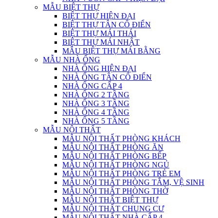
MẪU BIỆT THỰ
BIỆT THỰ HIỆN ĐẠI
BIỆT THỰ TÂN CỔ ĐIỂN
BIỆT THỰ MÁI THÁI
BIỆT THỰ MÁI NHẬT
MẪU BIỆT THỰ MÁI BẰNG
MẪU NHÀ ỐNG
NHÀ ỐNG HIỆN ĐẠI
NHÀ ỐNG TÂN CỔ ĐIỂN
NHÀ ỐNG CẤP 4
NHÀ ỐNG 2 TẦNG
NHÀ ỐNG 3 TẦNG
NHÀ ỐNG 4 TẦNG
NHÀ ỐNG 5 TẦNG
MẪU NỘI THẤT
MẪU NỘI THẤT PHÒNG KHÁCH
MẪU NỘI THẤT PHÒNG ĂN
MẪU NỘI THẤT PHÒNG BẾP
MẪU NỘI THẤT PHÒNG NGỦ
MẪU NỘI THẤT PHÒNG TRẺ EM
MẪU NỘI THẤT PHÒNG TẮM, VỆ SINH
MẪU NỘI THẤT PHÒNG THỜ
MẪU NỘI THẤT BIỆT THỰ
MẪU NỘI THẤT CHUNG CƯ
MẪU NỘI THẤT NHÀ CẤP 4