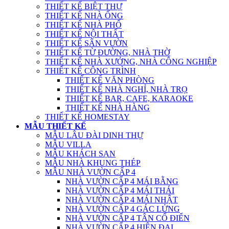
THIẾT KẾ BIỆT THỰ
THIẾT KẾ NHÀ ỐNG
THIẾT KẾ NHÀ PHỐ
THIẾT KẾ NỘI THẤT
THIẾT KẾ SÂN VƯỜN
THIẾT KẾ TỪ ĐƯỜNG, NHÀ THỜ
THIẾT KẾ NHÀ XƯỞNG, NHÀ CÔNG NGHIỆP
THIẾT KẾ CÔNG TRÌNH
THIẾT KẾ VĂN PHÒNG
THIẾT KẾ NHÀ NGHỈ, NHÀ TRỌ
THIẾT KẾ BAR, CAFE, KARAOKE
THIẾT KẾ NHÀ HÀNG
THIẾT KẾ HOMESTAY
MẪU THIẾT KẾ
MẪU LÂU ĐÀI DINH THỰ
MẪU VILLA
MẪU KHÁCH SẠN
MẪU NHÀ KHUNG THÉP
MẪU NHÀ VƯỜN CẤP 4
NHÀ VƯỜN CẤP 4 MÁI BẰNG
NHÀ VƯỜN CẤP 4 MÁI THÁI
NHÀ VƯỜN CẤP 4 MÁI NHẬT
NHÀ VƯỜN CẤP 4 GÁC LỬNG
NHÀ VƯỜN CẤP 4 TÂN CỔ ĐIỂN
NHÀ VƯỜN CẤP 4 HIỆN ĐẠI