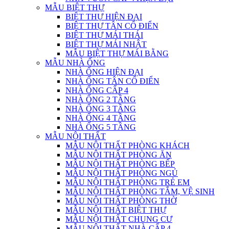
MẪU BIỆT THỰ
BIỆT THỰ HIỆN ĐẠI
BIỆT THỰ TÂN CỔ ĐIỂN
BIỆT THỰ MÁI THÁI
BIỆT THỰ MÁI NHẬT
MẪU BIỆT THỰ MÁI BẰNG
MẪU NHÀ ỐNG
NHÀ ỐNG HIỆN ĐẠI
NHÀ ỐNG TÂN CỔ ĐIỂN
NHÀ ỐNG CẤP 4
NHÀ ỐNG 2 TẦNG
NHÀ ỐNG 3 TẦNG
NHÀ ỐNG 4 TẦNG
NHÀ ỐNG 5 TẦNG
MẪU NỘI THẤT
MẪU NỘI THẤT PHÒNG KHÁCH
MẪU NỘI THẤT PHÒNG ĂN
MẪU NỘI THẤT PHÒNG BẾP
MẪU NỘI THẤT PHÒNG NGỦ
MẪU NỘI THẤT PHÒNG TRẺ EM
MẪU NỘI THẤT PHÒNG TẮM, VỆ SINH
MẪU NỘI THẤT PHÒNG THỜ
MẪU NỘI THẤT BIỆT THỰ
MẪU NỘI THẤT CHUNG CƯ
MẪU NỘI THẤT NHÀ CẤP 4