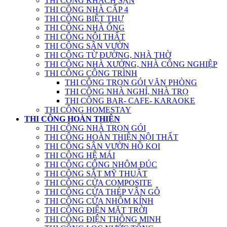
THI CÔNG KHÁCH SẠN
THI CÔNG NHÀ CẤP 4
THI CÔNG BIỆT THỰ
THI CÔNG NHÀ ỐNG
THI CÔNG NỘI THẤT
THI CÔNG SÂN VƯỜN
THI CÔNG TỪ ĐƯỜNG, NHÀ THỜ
THI CÔNG NHÀ XƯỞNG, NHÀ CÔNG NGHIỆP
THI CÔNG CÔNG TRÌNH
THI CÔNG TRỌN GÓI VĂN PHÒNG
THI CÔNG NHÀ NGHỈ, NHÀ TRỌ
THI CÔNG BAR- CAFE- KARAOKE
THI CÔNG HOMESTAY
THI CÔNG HOÀN THIỆN
THI CÔNG NHÀ TRỌN GÓI
THI CÔNG HOÀN THIỆN NỘI THẤT
THI CÔNG SÂN VƯỜN HỒ KOI
THI CÔNG HỆ MÁI
THI CÔNG CỔNG NHÔM ĐÚC
THI CÔNG SẮT MỸ THUẬT
THI CÔNG CỬA COMPOSITE
THI CÔNG CỬA THÉP VÂN GỖ
THI CÔNG CỬA NHÔM KÍNH
THI CÔNG ĐIỆN MẶT TRỜI
THI CÔNG ĐIỆN THÔNG MINH