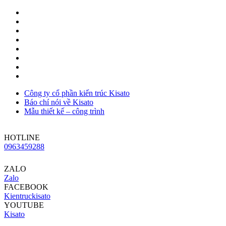
Công ty cổ phần kiến trúc Kisato
Báo chí nói về Kisato
Mẫu thiết kế – công trình
HOTLINE
0963459288
ZALO
Zalo
FACEBOOK
Kientruckisato
YOUTUBE
Kisato