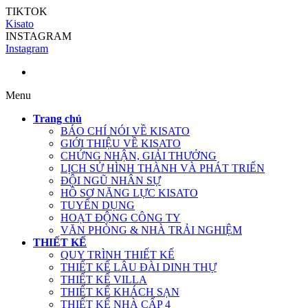
TIKTOK
Kisato
INSTAGRAM
Instagram
Menu
Trang chủ
BÁO CHÍ NÓI VỀ KISATO
GIỚI THIỆU VỀ KISATO
CHỨNG NHẬN, GIẢI THƯỞNG
LỊCH SỬ HÌNH THÀNH VÀ PHÁT TRIỂN
ĐỘI NGŨ NHÂN SỰ
HỒ SƠ NĂNG LỰC KISATO
TUYỂN DỤNG
HOẠT ĐỘNG CÔNG TY
VĂN PHÒNG & NHÀ TRẢI NGHIỆM
THIẾT KẾ
QUY TRÌNH THIẾT KẾ
THIẾT KẾ LÂU ĐÀI DINH THỰ
THIẾT KẾ VILLA
THIẾT KẾ KHÁCH SẠN
THIẾT KẾ NHÀ CẤP 4