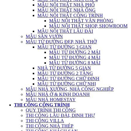
MẪU NỘI THẤT NHÀ PHỐ
MẪU NỘI THẤT NHÀ ỐNG
MẪU NỘI THẤT CÔNG TRÌNH
MẪU NỘI THẤT VĂN PHÒNG
MẪU NỘI THẤT SHOP, SHOWROOM
MẪU NỘI THẤT LÂU ĐÀI
MẪU SÂN VƯỜN
MẪU TỪ ĐƯỜNG ĐẸP, NHÀ THỜ
MẪU TỪ ĐƯỜNG 3 GIAN
MẪU TỪ ĐƯỜNG 2 MÁI
MẪU TỪ ĐƯỜNG 4 MÁI
MẪU TỪ ĐƯỜNG 8 MÁI
NHÀ TỪ ĐƯỜNG 5 GIAN
MẪU TỪ ĐƯỜNG 2 TẦNG
MẪU TỪ ĐƯỜNG CHỮ ĐINH
MẪU TỪ ĐƯỜNG CHỮ NHỊ
MẪU NHÀ XƯỞNG, NHÀ CÔNG NGHIỆP
MẪU NHÀ Ở & KINH DOANH
MẪU NHÀ HOMESTAY
THI CÔNG CÔNG TRÌNH
QUY TRÌNH THI CÔNG
THI CÔNG LÂU ĐÀI, DINH THỰ
THI CÔNG VILLA
THI CÔNG NHÀ THÉP