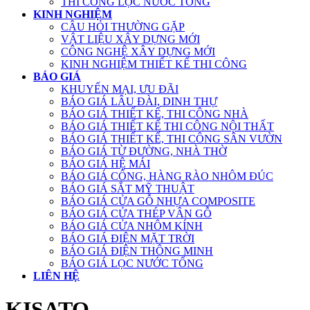
THI CÔNG LỌC NƯỚC TỔNG
KINH NGHIỆM
CÂU HỎI THƯỜNG GẶP
VẬT LIỆU XÂY DỰNG MỚI
CÔNG NGHỆ XÂY DỰNG MỚI
KINH NGHIỆM THIẾT KẾ THI CÔNG
BÁO GIÁ
KHUYẾN MẠI, ƯU ĐÃI
BÁO GIÁ LÂU ĐÀI, DINH THỰ
BÁO GIÁ THIẾT KẾ, THI CÔNG NHÀ
BÁO GIÁ THIẾT KẾ THI CÔNG NỘI THẤT
BÁO GIÁ THIẾT KẾ, THI CÔNG SÂN VƯỜN
BÁO GIÁ TỪ ĐƯỜNG, NHÀ THỜ
BÁO GIÁ HỆ MÁI
BÁO GIÁ CỔNG, HÀNG RÀO NHÔM ĐÚC
BÁO GIÁ SẮT MỸ THUẬT
BÁO GIÁ CỬA GỖ NHỰA COMPOSITE
BÁO GIÁ CỬA THÉP VÂN GỖ
BÁO GIÁ CỬA NHÔM KÍNH
BÁO GIÁ ĐIỆN MẶT TRỜI
BÁO GIÁ ĐIỆN THÔNG MINH
BÁO GIÁ LỌC NƯỚC TỔNG
LIÊN HỆ
KISATO