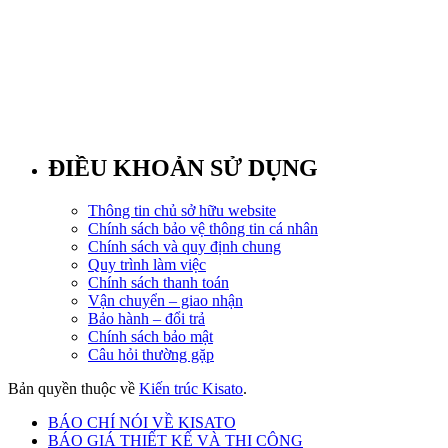
ĐIỀU KHOẢN SỬ DỤNG
Thông tin chủ sở hữu website
Chính sách bảo vệ thông tin cá nhân
Chính sách và quy định chung
Quy trình làm việc
Chính sách thanh toán
Vận chuyển – giao nhận
Bảo hành – đổi trả
Chính sách bảo mật
Câu hỏi thường gặp
Bản quyền thuộc về
Kiến trúc Kisato
.
BÁO CHÍ NÓI VỀ KISATO
BÁO GIÁ THIẾT KẾ VÀ THI CÔNG