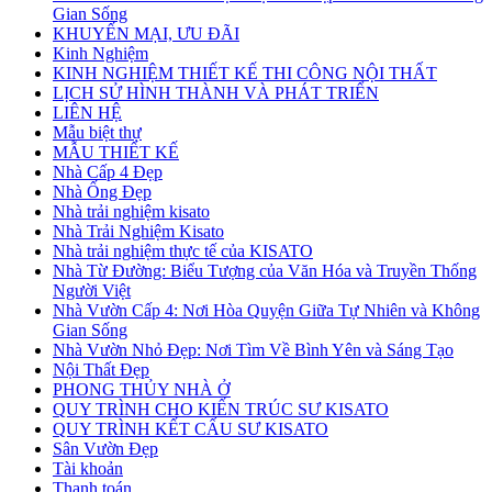
Gian Sống
KHUYẾN MẠI, ƯU ĐÃI
Kinh Nghiệm
KINH NGHIỆM THIẾT KẾ THI CÔNG NỘI THẤT
LỊCH SỬ HÌNH THÀNH VÀ PHÁT TRIỂN
LIÊN HỆ
Mẫu biệt thự
MẪU THIẾT KẾ
Nhà Cấp 4 Đẹp
Nhà Ống Đẹp
Nhà trải nghiệm kisato
Nhà Trải Nghiệm Kisato
Nhà trải nghiệm thực tế của KISATO
Nhà Từ Đường: Biểu Tượng của Văn Hóa và Truyền Thống
Người Việt
Nhà Vườn Cấp 4: Nơi Hòa Quyện Giữa Tự Nhiên và Không
Gian Sống
Nhà Vườn Nhỏ Đẹp: Nơi Tìm Về Bình Yên và Sáng Tạo
Nội Thất Đẹp
PHONG THỦY NHÀ Ở
QUY TRÌNH CHO KIẾN TRÚC SƯ KISATO
QUY TRÌNH KẾT CẤU SƯ KISATO
Sân Vườn Đẹp
Tài khoản
Thanh toán