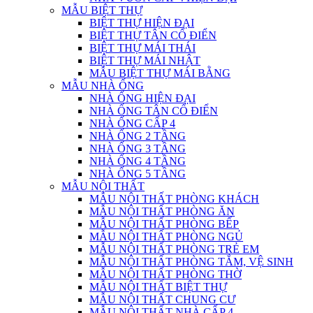
MẪU BIỆT THỰ
BIỆT THỰ HIỆN ĐẠI
BIỆT THỰ TÂN CỔ ĐIỂN
BIỆT THỰ MÁI THÁI
BIỆT THỰ MÁI NHẬT
MẪU BIỆT THỰ MÁI BẰNG
MẪU NHÀ ỐNG
NHÀ ỐNG HIỆN ĐẠI
NHÀ ỐNG TÂN CỔ ĐIỂN
NHÀ ỐNG CẤP 4
NHÀ ỐNG 2 TẦNG
NHÀ ỐNG 3 TẦNG
NHÀ ỐNG 4 TẦNG
NHÀ ỐNG 5 TẦNG
MẪU NỘI THẤT
MẪU NỘI THẤT PHÒNG KHÁCH
MẪU NỘI THẤT PHÒNG ĂN
MẪU NỘI THẤT PHÒNG BẾP
MẪU NỘI THẤT PHÒNG NGỦ
MẪU NỘI THẤT PHÒNG TRẺ EM
MẪU NỘI THẤT PHÒNG TẮM, VỆ SINH
MẪU NỘI THẤT PHÒNG THỜ
MẪU NỘI THẤT BIỆT THỰ
MẪU NỘI THẤT CHUNG CƯ
MẪU NỘI THẤT NHÀ CẤP 4