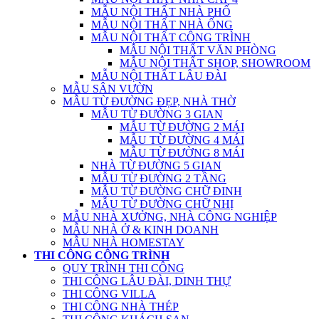
MẪU NỘI THẤT NHÀ PHỐ
MẪU NỘI THẤT NHÀ ỐNG
MẪU NỘI THẤT CÔNG TRÌNH
MẪU NỘI THẤT VĂN PHÒNG
MẪU NỘI THẤT SHOP, SHOWROOM
MẪU NỘI THẤT LÂU ĐÀI
MẪU SÂN VƯỜN
MẪU TỪ ĐƯỜNG ĐẸP, NHÀ THỜ
MẪU TỪ ĐƯỜNG 3 GIAN
MẪU TỪ ĐƯỜNG 2 MÁI
MẪU TỪ ĐƯỜNG 4 MÁI
MẪU TỪ ĐƯỜNG 8 MÁI
NHÀ TỪ ĐƯỜNG 5 GIAN
MẪU TỪ ĐƯỜNG 2 TẦNG
MẪU TỪ ĐƯỜNG CHỮ ĐINH
MẪU TỪ ĐƯỜNG CHỮ NHỊ
MẪU NHÀ XƯỞNG, NHÀ CÔNG NGHIỆP
MẪU NHÀ Ở & KINH DOANH
MẪU NHÀ HOMESTAY
THI CÔNG CÔNG TRÌNH
QUY TRÌNH THI CÔNG
THI CÔNG LÂU ĐÀI, DINH THỰ
THI CÔNG VILLA
THI CÔNG NHÀ THÉP