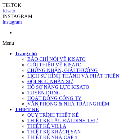
TIKTOK
Kisato
INSTAGRAM
Instagram
Menu
Trang chủ
BÁO CHÍ NÓI VỀ KISATO
GIỚI THIỆU VỀ KISATO
CHỨNG NHẬN, GIẢI THƯỞNG
LỊCH SỬ HÌNH THÀNH VÀ PHÁT TRIỂN
ĐỘI NGŨ NHÂN SỰ
HỒ SƠ NĂNG LỰC KISATO
TUYỂN DỤNG
HOẠT ĐỘNG CÔNG TY
VĂN PHÒNG & NHÀ TRẢI NGHIỆM
THIẾT KẾ
QUY TRÌNH THIẾT KẾ
THIẾT KẾ LÂU ĐÀI DINH THỰ
THIẾT KẾ VILLA
THIẾT KẾ KHÁCH SẠN
THIẾT KẾ NHÀ CẤP 4