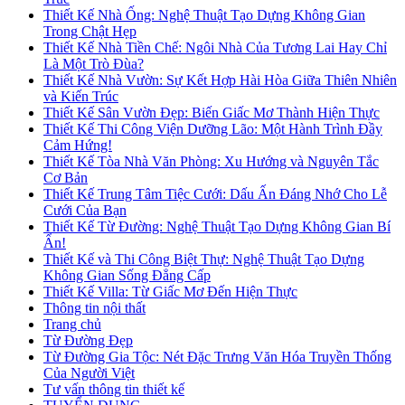
Thiết Kế Nhà Ống: Nghệ Thuật Tạo Dựng Không Gian
Trong Chật Hẹp
Thiết Kế Nhà Tiền Chế: Ngôi Nhà Của Tương Lai Hay Chỉ
Là Một Trò Đùa?
Thiết Kế Nhà Vườn: Sự Kết Hợp Hài Hòa Giữa Thiên Nhiên
và Kiến Trúc
Thiết Kế Sân Vườn Đẹp: Biến Giấc Mơ Thành Hiện Thực
Thiết Kế Thi Công Viện Dưỡng Lão: Một Hành Trình Đầy
Cảm Hứng!
Thiết Kế Tòa Nhà Văn Phòng: Xu Hướng và Nguyên Tắc
Cơ Bản
Thiết Kế Trung Tâm Tiệc Cưới: Dấu Ấn Đáng Nhớ Cho Lễ
Cưới Của Bạn
Thiết Kế Từ Đường: Nghệ Thuật Tạo Dựng Không Gian Bí
Ẩn!
Thiết Kế và Thi Công Biệt Thự: Nghệ Thuật Tạo Dựng
Không Gian Sống Đẳng Cấp
Thiết Kế Villa: Từ Giấc Mơ Đến Hiện Thực
Thông tin nội thất
Trang chủ
Từ Đường Đẹp
Từ Đường Gia Tộc: Nét Đặc Trưng Văn Hóa Truyền Thống
Của Người Việt
Tư vấn thông tin thiết kế