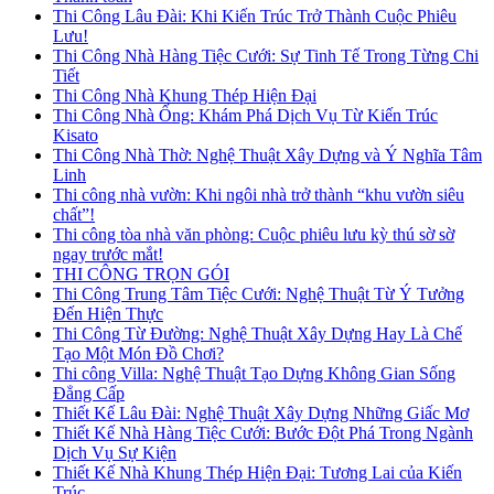
Thi Công Lâu Đài: Khi Kiến Trúc Trở Thành Cuộc Phiêu
Lưu!
Thi Công Nhà Hàng Tiệc Cưới: Sự Tinh Tế Trong Từng Chi
Tiết
Thi Công Nhà Khung Thép Hiện Đại
Thi Công Nhà Ống: Khám Phá Dịch Vụ Từ Kiến Trúc
Kisato
Thi Công Nhà Thờ: Nghệ Thuật Xây Dựng và Ý Nghĩa Tâm
Linh
Thi công nhà vườn: Khi ngôi nhà trở thành “khu vườn siêu
chất”!
Thi công tòa nhà văn phòng: Cuộc phiêu lưu kỳ thú sờ sờ
ngay trước mắt!
THI CÔNG TRỌN GÓI
Thi Công Trung Tâm Tiệc Cưới: Nghệ Thuật Từ Ý Tưởng
Đến Hiện Thực
Thi Công Từ Đường: Nghệ Thuật Xây Dựng Hay Là Chế
Tạo Một Món Đồ Chơi?
Thi công Villa: Nghệ Thuật Tạo Dựng Không Gian Sống
Đẳng Cấp
Thiết Kế Lâu Đài: Nghệ Thuật Xây Dựng Những Giấc Mơ
Thiết Kế Nhà Hàng Tiệc Cưới: Bước Đột Phá Trong Ngành
Dịch Vụ Sự Kiện
Thiết Kế Nhà Khung Thép Hiện Đại: Tương Lai của Kiến
Trúc