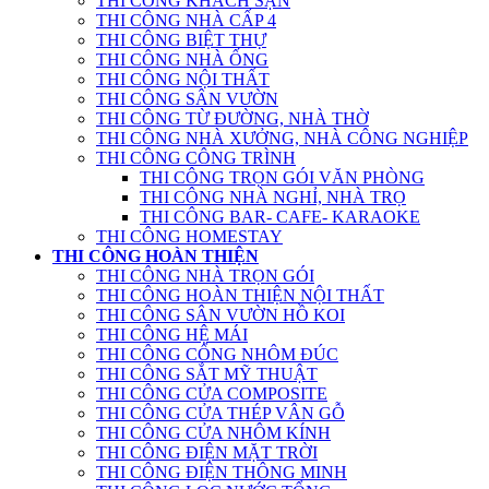
THI CÔNG KHÁCH SẠN
THI CÔNG NHÀ CẤP 4
THI CÔNG BIỆT THỰ
THI CÔNG NHÀ ỐNG
THI CÔNG NỘI THẤT
THI CÔNG SÂN VƯỜN
THI CÔNG TỪ ĐƯỜNG, NHÀ THỜ
THI CÔNG NHÀ XƯỞNG, NHÀ CÔNG NGHIỆP
THI CÔNG CÔNG TRÌNH
THI CÔNG TRỌN GÓI VĂN PHÒNG
THI CÔNG NHÀ NGHỈ, NHÀ TRỌ
THI CÔNG BAR- CAFE- KARAOKE
THI CÔNG HOMESTAY
THI CÔNG HOÀN THIỆN
THI CÔNG NHÀ TRỌN GÓI
THI CÔNG HOÀN THIỆN NỘI THẤT
THI CÔNG SÂN VƯỜN HỒ KOI
THI CÔNG HỆ MÁI
THI CÔNG CỔNG NHÔM ĐÚC
THI CÔNG SẮT MỸ THUẬT
THI CÔNG CỬA COMPOSITE
THI CÔNG CỬA THÉP VÂN GỖ
THI CÔNG CỬA NHÔM KÍNH
THI CÔNG ĐIỆN MẶT TRỜI
THI CÔNG ĐIỆN THÔNG MINH