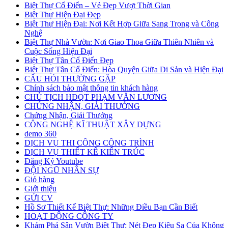
Biệt Thự Cổ Điển – Vẻ Đẹp Vượt Thời Gian
Biệt Thự Hiện Đại Đẹp
Biệt Thự Hiện Đại: Nơi Kết Hợp Giữa Sang Trọng và Công
Nghệ
Biệt Thự Nhà Vườn: Nơi Giao Thoa Giữa Thiên Nhiên và
Cuộc Sống Hiện Đại
Biệt Thự Tân Cổ Điển Đẹp
Biệt Thự Tân Cổ Điển: Hòa Quyện Giữa Di Sản và Hiện Đại
CÂU HỎI THƯỜNG GẶP
Chính sách bảo mật thông tin khách hàng
CHỦ TỊCH HĐQT PHẠM VĂN LƯƠNG
CHỨNG NHẬN, GIẢI THƯỞNG
Chứng Nhận, Giải Thưởng
CÔNG NGHỆ KĨ THUẬT XÂY DỰNG
demo 360
DỊCH VỤ THI CÔNG CÔNG TRÌNH
DỊCH VỤ THIẾT KẾ KIẾN TRÚC
Đăng Ký Youtube
ĐỘI NGŨ NHÂN SỰ
Giỏ hàng
Giới thiệu
GỬI CV
Hồ Sơ Thiết Kế Biệt Thự: Những Điều Bạn Cần Biết
HOẠT ĐỘNG CÔNG TY
Khám Phá Sân Vườn Biệt Thự: Nét Đẹp Kiêu Sa Của Không