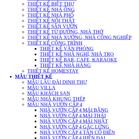
THIẾT KẾ BIỆT THỰ
THIẾT KẾ NHÀ ỐNG
THIẾT KẾ NHÀ PHỐ
THIẾT KẾ NỘI THẤT
THIẾT KẾ SÂN VƯỜN
THIẾT KẾ TỪ ĐƯỜNG, NHÀ THỜ
THIẾT KẾ NHÀ XƯỞNG, NHÀ CÔNG NGHIỆP
THIẾT KẾ CÔNG TRÌNH
THIẾT KẾ VĂN PHÒNG
THIẾT KẾ NHÀ NGHỈ, NHÀ TRỌ
THIẾT KẾ BAR, CAFE, KARAOKE
THIẾT KẾ NHÀ HÀNG
THIẾT KẾ HOMESTAY
MẪU THIẾT KẾ
MẪU LÂU ĐÀI DINH THỰ
MẪU VILLA
MẪU KHÁCH SẠN
MẪU NHÀ KHUNG THÉP
MẪU NHÀ VƯỜN CẤP 4
NHÀ VƯỜN CẤP 4 MÁI BẰNG
NHÀ VƯỜN CẤP 4 MÁI THÁI
NHÀ VƯỜN CẤP 4 MÁI NHẬT
NHÀ VƯỜN CẤP 4 GÁC LỬNG
NHÀ VƯỜN CẤP 4 TÂN CỔ ĐIỂN
NHÀ VƯỜN CẤP 4 HIỆN ĐẠI