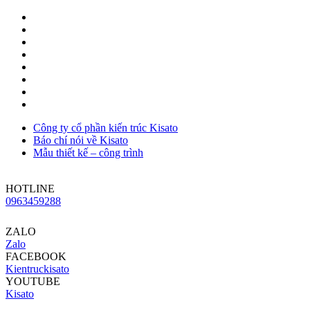
Công ty cổ phần kiến trúc Kisato
Báo chí nói về Kisato
Mẫu thiết kế – công trình
HOTLINE
0963459288
ZALO
Zalo
FACEBOOK
Kientruckisato
YOUTUBE
Kisato