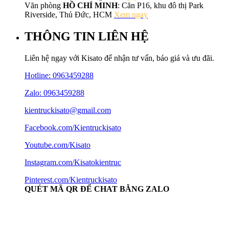
Văn phòng
HỒ CHÍ MINH
: Căn P16, khu đô thị Park
Riverside, Thủ Đức, HCM
Xem ngay
THÔNG TIN LIÊN HỆ
Liên hệ ngay với Kisato để nhận tư vấn, báo giá và ưu đãi.
Hotline:
0963459288
Zalo: 0963459288
kientruckisato@gmail.com
Facebook.com/Kientruckisato
Youtube.com/Kisato
Instagram.com/Kisatokientruc
Pinterest.com/Kientruckisato
QUÉT MÃ QR ĐỂ CHAT BẰNG ZALO