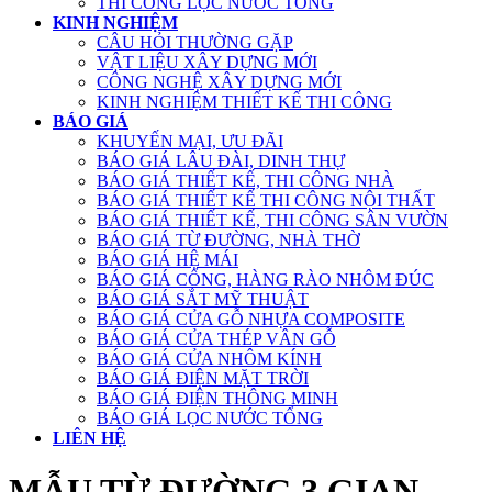
THI CÔNG LỌC NƯỚC TỔNG
KINH NGHIỆM
CÂU HỎI THƯỜNG GẶP
VẬT LIỆU XÂY DỰNG MỚI
CÔNG NGHỆ XÂY DỰNG MỚI
KINH NGHIỆM THIẾT KẾ THI CÔNG
BÁO GIÁ
KHUYẾN MẠI, ƯU ĐÃI
BÁO GIÁ LÂU ĐÀI, DINH THỰ
BÁO GIÁ THIẾT KẾ, THI CÔNG NHÀ
BÁO GIÁ THIẾT KẾ THI CÔNG NỘI THẤT
BÁO GIÁ THIẾT KẾ, THI CÔNG SÂN VƯỜN
BÁO GIÁ TỪ ĐƯỜNG, NHÀ THỜ
BÁO GIÁ HỆ MÁI
BÁO GIÁ CỔNG, HÀNG RÀO NHÔM ĐÚC
BÁO GIÁ SẮT MỸ THUẬT
BÁO GIÁ CỬA GỖ NHỰA COMPOSITE
BÁO GIÁ CỬA THÉP VÂN GỖ
BÁO GIÁ CỬA NHÔM KÍNH
BÁO GIÁ ĐIỆN MẶT TRỜI
BÁO GIÁ ĐIỆN THÔNG MINH
BÁO GIÁ LỌC NƯỚC TỔNG
LIÊN HỆ
MẪU TỪ ĐƯỜNG 3 GIAN