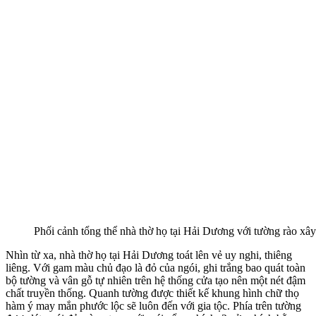
Phối cảnh tổng thể nhà thờ họ tại Hải Dương với tường rào xâ
Nhìn từ xa, nhà thờ họ tại Hải Dương toát lên vẻ uy nghi, thiêng
liêng. Với gam màu chủ đạo là đỏ của ngói, ghi trắng bao quát toàn
bộ tường và vân gỗ tự nhiên trên hệ thống cửa tạo nên một nét đậm
chất truyền thống. Quanh tường được thiết kế khung hình chữ thọ
hàm ý may mắn phước lộc sẽ luôn đến với gia tộc. Phía trên tường