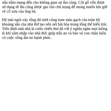
nâu trầm mang đến cho không gian sự ấm cúng. Cột gỗ vốn được
sử dụng từ lâu cũng được gia chủ chú trọng để mong muốn lưu giữ
vẻ cổ xưa của ông bà.
Hệ mái ngói vảy rồng đỏ tươi cùng tone màu gạch của toàn bộ
khoảng sân của nhà thờ tạo nên nét hài hòa trong tổng thể kiến trúc.
Trên đỉnh mái nhà là cuốn chiếu thư đá với ý nghĩa ngăn mọi luồng
tà khí xâm nhập vào nhà thờ, giúp trấn an và bảo vệ con cháu luôn
có cuộc sống ấm no hạnh phúc.