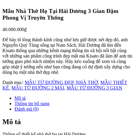
Mẫu Nhà Thờ Họ Tại Hải Dương 3 Gian Đậm
Phong Vị Truyền Thống
40.000.000
₫
Để bày tỏ lòng thành kính cũng như lưu giữ được nét đẹp đó, anh
Nguyễn Quý Tùng sống tại Nam Sách, Hải Dương đã tìm đến
Kisato thông qua những kênh mạng thông tin xã hội nổi bật cùng
với những sản phẩm công trình đẹp mắt mà Kisato đã làm để anh tin
tưởng giao phó trách nhiệm này. Hãy kéo xuống để xem và cùng
góp nhặt ý tưởng nếu như bạn cũng đang có dự định xây dựng cho
dòng họ một nhà thờ đẹp nhé.
Danh mục:
MẪU TỪ ĐƯỜNG ĐẸP, NHÀ THỜ
,
MẪU THIẾT
KẾ
,
MẪU TỪ ĐƯỜNG 2 MÁI
,
MẪU TỪ ĐƯỜNG 3 GIAN
Mô tả
Thông tin bổ sung
Đánh giá (0)
Mô tả
Thông số thiết kế nhà thờ họ tại Hải Dương