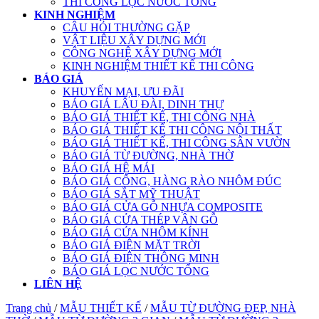
THI CÔNG LỌC NƯỚC TỔNG
KINH NGHIỆM
CÂU HỎI THƯỜNG GẶP
VẬT LIỆU XÂY DỰNG MỚI
CÔNG NGHỆ XÂY DỰNG MỚI
KINH NGHIỆM THIẾT KẾ THI CÔNG
BÁO GIÁ
KHUYẾN MẠI, ƯU ĐÃI
BÁO GIÁ LÂU ĐÀI, DINH THỰ
BÁO GIÁ THIẾT KẾ, THI CÔNG NHÀ
BÁO GIÁ THIẾT KẾ THI CÔNG NỘI THẤT
BÁO GIÁ THIẾT KẾ, THI CÔNG SÂN VƯỜN
BÁO GIÁ TỪ ĐƯỜNG, NHÀ THỜ
BÁO GIÁ HỆ MÁI
BÁO GIÁ CỔNG, HÀNG RÀO NHÔM ĐÚC
BÁO GIÁ SẮT MỸ THUẬT
BÁO GIÁ CỬA GỖ NHỰA COMPOSITE
BÁO GIÁ CỬA THÉP VÂN GỖ
BÁO GIÁ CỬA NHÔM KÍNH
BÁO GIÁ ĐIỆN MẶT TRỜI
BÁO GIÁ ĐIỆN THÔNG MINH
BÁO GIÁ LỌC NƯỚC TỔNG
LIÊN HỆ
Trang chủ
/
MẪU THIẾT KẾ
/
MẪU TỪ ĐƯỜNG ĐẸP, NHÀ