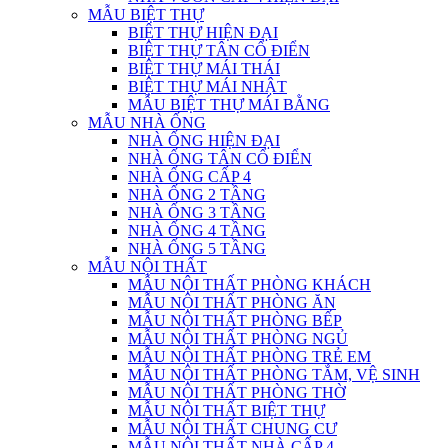
MẪU BIỆT THỰ
BIỆT THỰ HIỆN ĐẠI
BIỆT THỰ TÂN CỔ ĐIỂN
BIỆT THỰ MÁI THÁI
BIỆT THỰ MÁI NHẬT
MẪU BIỆT THỰ MÁI BẰNG
MẪU NHÀ ỐNG
NHÀ ỐNG HIỆN ĐẠI
NHÀ ỐNG TÂN CỔ ĐIỂN
NHÀ ỐNG CẤP 4
NHÀ ỐNG 2 TẦNG
NHÀ ỐNG 3 TẦNG
NHÀ ỐNG 4 TẦNG
NHÀ ỐNG 5 TẦNG
MẪU NỘI THẤT
MẪU NỘI THẤT PHÒNG KHÁCH
MẪU NỘI THẤT PHÒNG ĂN
MẪU NỘI THẤT PHÒNG BẾP
MẪU NỘI THẤT PHÒNG NGỦ
MẪU NỘI THẤT PHÒNG TRẺ EM
MẪU NỘI THẤT PHÒNG TẮM, VỆ SINH
MẪU NỘI THẤT PHÒNG THỜ
MẪU NỘI THẤT BIỆT THỰ
MẪU NỘI THẤT CHUNG CƯ
MẪU NỘI THẤT NHÀ CẤP 4