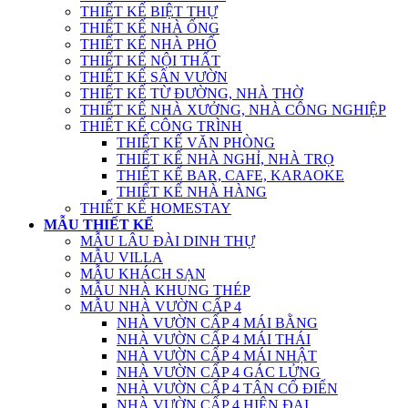
THIẾT KẾ BIỆT THỰ
THIẾT KẾ NHÀ ỐNG
THIẾT KẾ NHÀ PHỐ
THIẾT KẾ NỘI THẤT
THIẾT KẾ SÂN VƯỜN
THIẾT KẾ TỪ ĐƯỜNG, NHÀ THỜ
THIẾT KẾ NHÀ XƯỞNG, NHÀ CÔNG NGHIỆP
THIẾT KẾ CÔNG TRÌNH
THIẾT KẾ VĂN PHÒNG
THIẾT KẾ NHÀ NGHỈ, NHÀ TRỌ
THIẾT KẾ BAR, CAFE, KARAOKE
THIẾT KẾ NHÀ HÀNG
THIẾT KẾ HOMESTAY
MẪU THIẾT KẾ
MẪU LÂU ĐÀI DINH THỰ
MẪU VILLA
MẪU KHÁCH SẠN
MẪU NHÀ KHUNG THÉP
MẪU NHÀ VƯỜN CẤP 4
NHÀ VƯỜN CẤP 4 MÁI BẰNG
NHÀ VƯỜN CẤP 4 MÁI THÁI
NHÀ VƯỜN CẤP 4 MÁI NHẬT
NHÀ VƯỜN CẤP 4 GÁC LỬNG
NHÀ VƯỜN CẤP 4 TÂN CỔ ĐIỂN
NHÀ VƯỜN CẤP 4 HIỆN ĐẠI