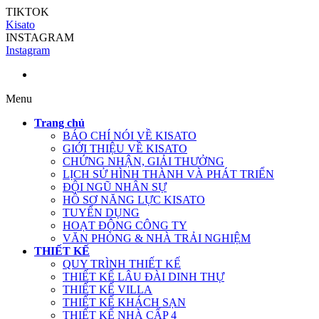
TIKTOK
Kisato
INSTAGRAM
Instagram
Menu
Trang chủ
BÁO CHÍ NÓI VỀ KISATO
GIỚI THIỆU VỀ KISATO
CHỨNG NHẬN, GIẢI THƯỞNG
LỊCH SỬ HÌNH THÀNH VÀ PHÁT TRIỂN
ĐỘI NGŨ NHÂN SỰ
HỒ SƠ NĂNG LỰC KISATO
TUYỂN DỤNG
HOẠT ĐỘNG CÔNG TY
VĂN PHÒNG & NHÀ TRẢI NGHIỆM
THIẾT KẾ
QUY TRÌNH THIẾT KẾ
THIẾT KẾ LÂU ĐÀI DINH THỰ
THIẾT KẾ VILLA
THIẾT KẾ KHÁCH SẠN
THIẾT KẾ NHÀ CẤP 4