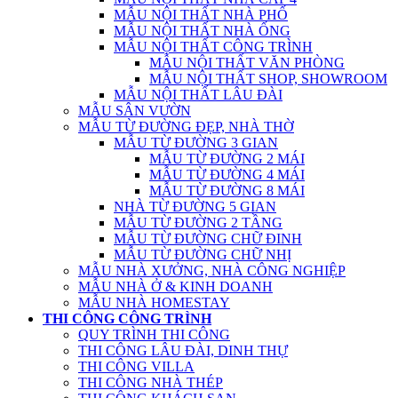
MẪU NỘI THẤT NHÀ PHỐ
MẪU NỘI THẤT NHÀ ỐNG
MẪU NỘI THẤT CÔNG TRÌNH
MẪU NỘI THẤT VĂN PHÒNG
MẪU NỘI THẤT SHOP, SHOWROOM
MẪU NỘI THẤT LÂU ĐÀI
MẪU SÂN VƯỜN
MẪU TỪ ĐƯỜNG ĐẸP, NHÀ THỜ
MẪU TỪ ĐƯỜNG 3 GIAN
MẪU TỪ ĐƯỜNG 2 MÁI
MẪU TỪ ĐƯỜNG 4 MÁI
MẪU TỪ ĐƯỜNG 8 MÁI
NHÀ TỪ ĐƯỜNG 5 GIAN
MẪU TỪ ĐƯỜNG 2 TẦNG
MẪU TỪ ĐƯỜNG CHỮ ĐINH
MẪU TỪ ĐƯỜNG CHỮ NHỊ
MẪU NHÀ XƯỞNG, NHÀ CÔNG NGHIỆP
MẪU NHÀ Ở & KINH DOANH
MẪU NHÀ HOMESTAY
THI CÔNG CÔNG TRÌNH
QUY TRÌNH THI CÔNG
THI CÔNG LÂU ĐÀI, DINH THỰ
THI CÔNG VILLA
THI CÔNG NHÀ THÉP