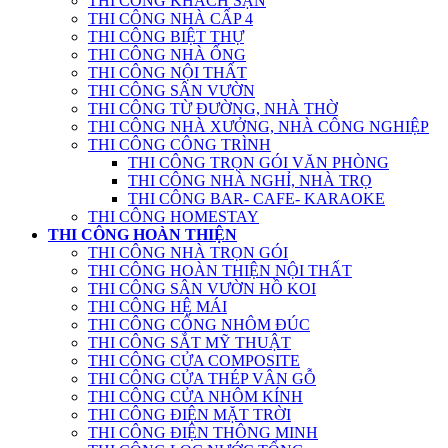
THI CÔNG KHÁCH SẠN
THI CÔNG NHÀ CẤP 4
THI CÔNG BIỆT THỰ
THI CÔNG NHÀ ỐNG
THI CÔNG NỘI THẤT
THI CÔNG SÂN VƯỜN
THI CÔNG TỪ ĐƯỜNG, NHÀ THỜ
THI CÔNG NHÀ XƯỞNG, NHÀ CÔNG NGHIỆP
THI CÔNG CÔNG TRÌNH
THI CÔNG TRỌN GÓI VĂN PHÒNG
THI CÔNG NHÀ NGHỈ, NHÀ TRỌ
THI CÔNG BAR- CAFE- KARAOKE
THI CÔNG HOMESTAY
THI CÔNG HOÀN THIỆN
THI CÔNG NHÀ TRỌN GÓI
THI CÔNG HOÀN THIỆN NỘI THẤT
THI CÔNG SÂN VƯỜN HỒ KOI
THI CÔNG HỆ MÁI
THI CÔNG CỔNG NHÔM ĐÚC
THI CÔNG SẮT MỸ THUẬT
THI CÔNG CỬA COMPOSITE
THI CÔNG CỬA THÉP VÂN GỖ
THI CÔNG CỬA NHÔM KÍNH
THI CÔNG ĐIỆN MẶT TRỜI
THI CÔNG ĐIỆN THÔNG MINH