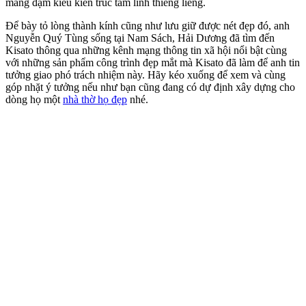
mang đậm kiểu kiến trúc tâm linh thiêng liêng.
Để bày tỏ lòng thành kính cũng như lưu giữ được nét đẹp đó, anh
Nguyễn Quý Tùng sống tại Nam Sách, Hải Dương đã tìm đến
Kisato thông qua những kênh mạng thông tin xã hội nổi bật cùng
với những sản phẩm công trình đẹp mắt mà Kisato đã làm để anh tin
tưởng giao phó trách nhiệm này. Hãy kéo xuống để xem và cùng
góp nhặt ý tưởng nếu như bạn cũng đang có dự định xây dựng cho
dòng họ một
nhà thờ họ đẹp
nhé.