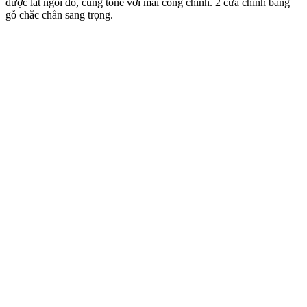
được lát ngói đỏ, cùng tone với mái cổng chính. 2 cửa chính bằng
gỗ chắc chắn sang trọng.