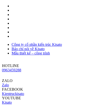
Công ty cổ phần kiến trúc Kisato
Báo chí nói về Kisato
Mẫu thiết kế – công trình
HOTLINE
0963459288
ZALO
Zalo
FACEBOOK
Kientruckisato
YOUTUBE
Kisato