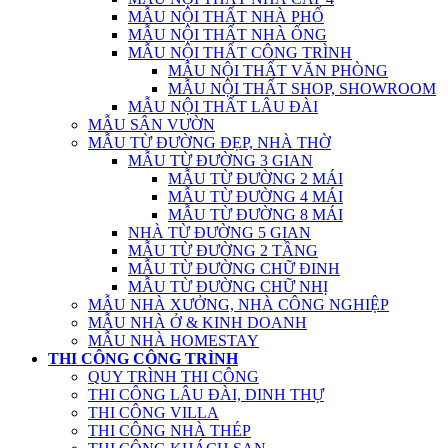
MẪU NỘI THẤT NHÀ PHỐ
MẪU NỘI THẤT NHÀ ỐNG
MẪU NỘI THẤT CÔNG TRÌNH
MẪU NỘI THẤT VĂN PHÒNG
MẪU NỘI THẤT SHOP, SHOWROOM
MẪU NỘI THẤT LÂU ĐÀI
MẪU SÂN VƯỜN
MẪU TỪ ĐƯỜNG ĐẸP, NHÀ THỜ
MẪU TỪ ĐƯỜNG 3 GIAN
MẪU TỪ ĐƯỜNG 2 MÁI
MẪU TỪ ĐƯỜNG 4 MÁI
MẪU TỪ ĐƯỜNG 8 MÁI
NHÀ TỪ ĐƯỜNG 5 GIAN
MẪU TỪ ĐƯỜNG 2 TẦNG
MẪU TỪ ĐƯỜNG CHỮ ĐINH
MẪU TỪ ĐƯỜNG CHỮ NHỊ
MẪU NHÀ XƯỞNG, NHÀ CÔNG NGHIỆP
MẪU NHÀ Ở & KINH DOANH
MẪU NHÀ HOMESTAY
THI CÔNG CÔNG TRÌNH
QUY TRÌNH THI CÔNG
THI CÔNG LÂU ĐÀI, DINH THỰ
THI CÔNG VILLA
THI CÔNG NHÀ THÉP