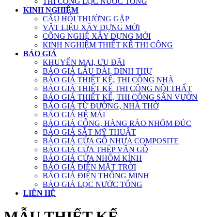
THI CÔNG LỌC NƯỚC TỔNG
KINH NGHIỆM
CÂU HỎI THƯỜNG GẶP
VẬT LIỆU XÂY DỰNG MỚI
CÔNG NGHỆ XÂY DỰNG MỚI
KINH NGHIỆM THIẾT KẾ THI CÔNG
BÁO GIÁ
KHUYẾN MẠI, ƯU ĐÃI
BÁO GIÁ LÂU ĐÀI, DINH THỰ
BÁO GIÁ THIẾT KẾ, THI CÔNG NHÀ
BÁO GIÁ THIẾT KẾ THI CÔNG NỘI THẤT
BÁO GIÁ THIẾT KẾ, THI CÔNG SÂN VƯỜN
BÁO GIÁ TỪ ĐƯỜNG, NHÀ THỜ
BÁO GIÁ HỆ MÁI
BÁO GIÁ CỔNG, HÀNG RÀO NHÔM ĐÚC
BÁO GIÁ SẮT MỸ THUẬT
BÁO GIÁ CỬA GỖ NHỰA COMPOSITE
BÁO GIÁ CỬA THÉP VÂN GỖ
BÁO GIÁ CỬA NHÔM KÍNH
BÁO GIÁ ĐIỆN MẶT TRỜI
BÁO GIÁ ĐIỆN THÔNG MINH
BÁO GIÁ LỌC NƯỚC TỔNG
LIÊN HỆ
MẪU THIẾT KẾ