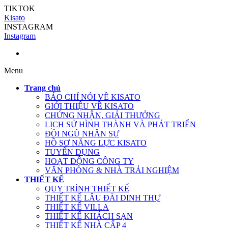
TIKTOK
Kisato
INSTAGRAM
Instagram
Menu
Trang chủ
BÁO CHÍ NÓI VỀ KISATO
GIỚI THIỆU VỀ KISATO
CHỨNG NHẬN, GIẢI THƯỞNG
LỊCH SỬ HÌNH THÀNH VÀ PHÁT TRIỂN
ĐỘI NGŨ NHÂN SỰ
HỒ SƠ NĂNG LỰC KISATO
TUYỂN DỤNG
HOẠT ĐỘNG CÔNG TY
VĂN PHÒNG & NHÀ TRẢI NGHIỆM
THIẾT KẾ
QUY TRÌNH THIẾT KẾ
THIẾT KẾ LÂU ĐÀI DINH THỰ
THIẾT KẾ VILLA
THIẾT KẾ KHÁCH SẠN
THIẾT KẾ NHÀ CẤP 4