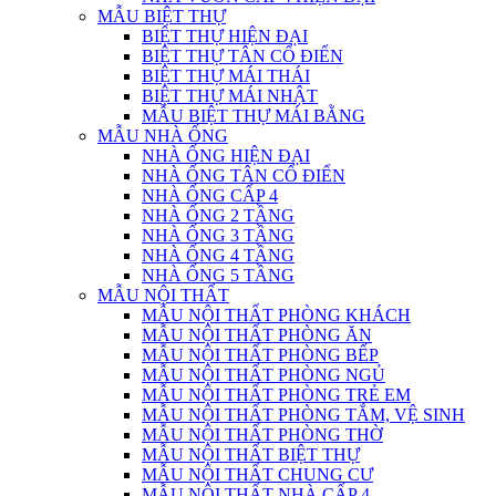
MẪU BIỆT THỰ
BIỆT THỰ HIỆN ĐẠI
BIỆT THỰ TÂN CỔ ĐIỂN
BIỆT THỰ MÁI THÁI
BIỆT THỰ MÁI NHẬT
MẪU BIỆT THỰ MÁI BẰNG
MẪU NHÀ ỐNG
NHÀ ỐNG HIỆN ĐẠI
NHÀ ỐNG TÂN CỔ ĐIỂN
NHÀ ỐNG CẤP 4
NHÀ ỐNG 2 TẦNG
NHÀ ỐNG 3 TẦNG
NHÀ ỐNG 4 TẦNG
NHÀ ỐNG 5 TẦNG
MẪU NỘI THẤT
MẪU NỘI THẤT PHÒNG KHÁCH
MẪU NỘI THẤT PHÒNG ĂN
MẪU NỘI THẤT PHÒNG BẾP
MẪU NỘI THẤT PHÒNG NGỦ
MẪU NỘI THẤT PHÒNG TRẺ EM
MẪU NỘI THẤT PHÒNG TẮM, VỆ SINH
MẪU NỘI THẤT PHÒNG THỜ
MẪU NỘI THẤT BIỆT THỰ
MẪU NỘI THẤT CHUNG CƯ
MẪU NỘI THẤT NHÀ CẤP 4