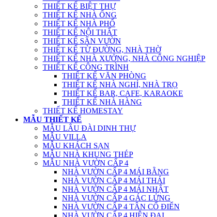
THIẾT KẾ BIỆT THỰ
THIẾT KẾ NHÀ ỐNG
THIẾT KẾ NHÀ PHỐ
THIẾT KẾ NỘI THẤT
THIẾT KẾ SÂN VƯỜN
THIẾT KẾ TỪ ĐƯỜNG, NHÀ THỜ
THIẾT KẾ NHÀ XƯỞNG, NHÀ CÔNG NGHIỆP
THIẾT KẾ CÔNG TRÌNH
THIẾT KẾ VĂN PHÒNG
THIẾT KẾ NHÀ NGHỈ, NHÀ TRỌ
THIẾT KẾ BAR, CAFE, KARAOKE
THIẾT KẾ NHÀ HÀNG
THIẾT KẾ HOMESTAY
MẪU THIẾT KẾ
MẪU LÂU ĐÀI DINH THỰ
MẪU VILLA
MẪU KHÁCH SẠN
MẪU NHÀ KHUNG THÉP
MẪU NHÀ VƯỜN CẤP 4
NHÀ VƯỜN CẤP 4 MÁI BẰNG
NHÀ VƯỜN CẤP 4 MÁI THÁI
NHÀ VƯỜN CẤP 4 MÁI NHẬT
NHÀ VƯỜN CẤP 4 GÁC LỬNG
NHÀ VƯỜN CẤP 4 TÂN CỔ ĐIỂN
NHÀ VƯỜN CẤP 4 HIỆN ĐẠI