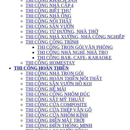
THI CÔNG KHÁCH SẠN
THI CÔNG NHÀ CẤP 4
THI CÔNG BIỆT THỰ
THI CÔNG NHÀ ỐNG
THI CÔNG NỘI THẤT
THI CÔNG SÂN VƯỜN
THI CÔNG TỪ ĐƯỜNG, NHÀ THỜ
THI CÔNG NHÀ XƯỞNG, NHÀ CÔNG NGHIỆP
THI CÔNG CÔNG TRÌNH
THI CÔNG TRỌN GÓI VĂN PHÒNG
THI CÔNG NHÀ NGHỈ, NHÀ TRỌ
THI CÔNG BAR- CAFE- KARAOKE
THI CÔNG HOMESTAY
THI CÔNG HOÀN THIỆN
THI CÔNG NHÀ TRỌN GÓI
THI CÔNG HOÀN THIỆN NỘI THẤT
THI CÔNG SÂN VƯỜN HỒ KOI
THI CÔNG HỆ MÁI
THI CÔNG CỔNG NHÔM ĐÚC
THI CÔNG SẮT MỸ THUẬT
THI CÔNG CỬA COMPOSITE
THI CÔNG CỬA THÉP VÂN GỖ
THI CÔNG CỬA NHÔM KÍNH
THI CÔNG ĐIỆN MẶT TRỜI
THI CÔNG ĐIỆN THÔNG MINH