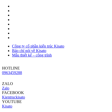
Công ty cổ phần kiến trúc Kisato
Báo chí nói về Kisato
Mẫu thiết kế – công trình
HOTLINE
0963459288
ZALO
Zalo
FACEBOOK
Kientruckisato
YOUTUBE
Kisato