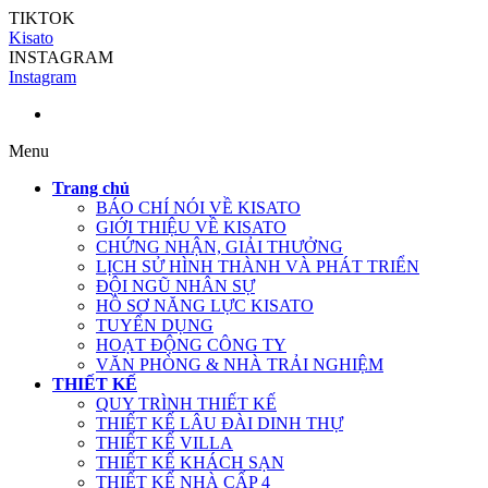
TIKTOK
Kisato
INSTAGRAM
Instagram
Menu
Trang chủ
BÁO CHÍ NÓI VỀ KISATO
GIỚI THIỆU VỀ KISATO
CHỨNG NHẬN, GIẢI THƯỞNG
LỊCH SỬ HÌNH THÀNH VÀ PHÁT TRIỂN
ĐỘI NGŨ NHÂN SỰ
HỒ SƠ NĂNG LỰC KISATO
TUYỂN DỤNG
HOẠT ĐỘNG CÔNG TY
VĂN PHÒNG & NHÀ TRẢI NGHIỆM
THIẾT KẾ
QUY TRÌNH THIẾT KẾ
THIẾT KẾ LÂU ĐÀI DINH THỰ
THIẾT KẾ VILLA
THIẾT KẾ KHÁCH SẠN
THIẾT KẾ NHÀ CẤP 4