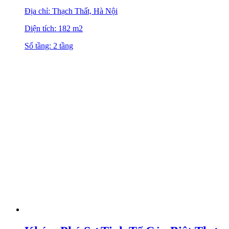
Địa chỉ: Thạch Thất, Hà Nội
Diện tích: 182 m2
Số tầng: 2 tầng