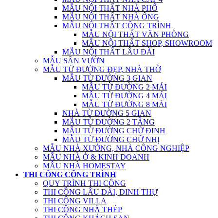
MẪU NỘI THẤT NHÀ PHỐ
MẪU NỘI THẤT NHÀ ỐNG
MẪU NỘI THẤT CÔNG TRÌNH
MẪU NỘI THẤT VĂN PHÒNG
MẪU NỘI THẤT SHOP, SHOWROOM
MẪU NỘI THẤT LÂU ĐÀI
MẪU SÂN VƯỜN
MẪU TỪ ĐƯỜNG ĐẸP, NHÀ THỜ
MẪU TỪ ĐƯỜNG 3 GIAN
MẪU TỪ ĐƯỜNG 2 MÁI
MẪU TỪ ĐƯỜNG 4 MÁI
MẪU TỪ ĐƯỜNG 8 MÁI
NHÀ TỪ ĐƯỜNG 5 GIAN
MẪU TỪ ĐƯỜNG 2 TẦNG
MẪU TỪ ĐƯỜNG CHỮ ĐINH
MẪU TỪ ĐƯỜNG CHỮ NHỊ
MẪU NHÀ XƯỞNG, NHÀ CÔNG NGHIỆP
MẪU NHÀ Ở & KINH DOANH
MẪU NHÀ HOMESTAY
THI CÔNG CÔNG TRÌNH
QUY TRÌNH THI CÔNG
THI CÔNG LÂU ĐÀI, DINH THỰ
THI CÔNG VILLA
THI CÔNG NHÀ THÉP