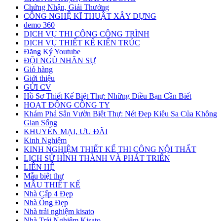
Chứng Nhận, Giải Thưởng
CÔNG NGHỆ KĨ THUẬT XÂY DỰNG
demo 360
DỊCH VỤ THI CÔNG CÔNG TRÌNH
DỊCH VỤ THIẾT KẾ KIẾN TRÚC
Đăng Ký Youtube
ĐỘI NGŨ NHÂN SỰ
Giỏ hàng
Giới thiệu
GỬI CV
Hồ Sơ Thiết Kế Biệt Thự: Những Điều Bạn Cần Biết
HOẠT ĐỘNG CÔNG TY
Khám Phá Sân Vườn Biệt Thự: Nét Đẹp Kiêu Sa Của Không
Gian Sống
KHUYẾN MẠI, ƯU ĐÃI
Kinh Nghiệm
KINH NGHIỆM THIẾT KẾ THI CÔNG NỘI THẤT
LỊCH SỬ HÌNH THÀNH VÀ PHÁT TRIỂN
LIÊN HỆ
Mẫu biệt thự
MẪU THIẾT KẾ
Nhà Cấp 4 Đẹp
Nhà Ống Đẹp
Nhà trải nghiệm kisato
Nhà Trải Nghiệm Kisato