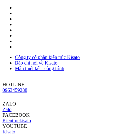
Công ty cổ phần kiến trúc Kisato
Báo chí nói về Kisato
Mẫu thiết kế – công trình
HOTLINE
0963459288
ZALO
Zalo
FACEBOOK
Kientruckisato
YOUTUBE
Kisato