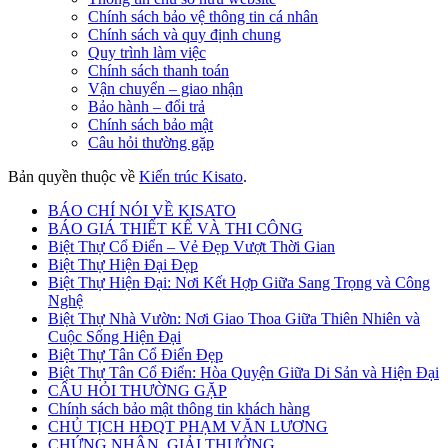
Chính sách bảo vệ thông tin cá nhân
Chính sách và quy định chung
Quy trình làm việc
Chính sách thanh toán
Vận chuyển – giao nhận
Bảo hành – đổi trả
Chính sách bảo mật
Câu hỏi thường gặp
Bản quyền thuộc về
Kiến trúc Kisato
.
BÁO CHÍ NÓI VỀ KISATO
BÁO GIÁ THIẾT KẾ VÀ THI CÔNG
Biệt Thự Cổ Điển – Vẻ Đẹp Vượt Thời Gian
Biệt Thự Hiện Đại Đẹp
Biệt Thự Hiện Đại: Nơi Kết Hợp Giữa Sang Trọng và Công
Nghệ
Biệt Thự Nhà Vườn: Nơi Giao Thoa Giữa Thiên Nhiên và
Cuộc Sống Hiện Đại
Biệt Thự Tân Cổ Điển Đẹp
Biệt Thự Tân Cổ Điển: Hòa Quyện Giữa Di Sản và Hiện Đại
CÂU HỎI THƯỜNG GẶP
Chính sách bảo mật thông tin khách hàng
CHỦ TỊCH HĐQT PHẠM VĂN LƯƠNG
CHỨNG NHẬN, GIẢI THƯỞNG