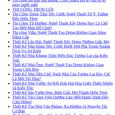
Thi công tòa nhà văn phòng: Cuộc phiêu lưu kỳ thú sờ sờ
ngay trước mắt!
THI CÔNG TRỌN GÓI
Thi Công Trung Tâm Tiệc Cưới: Nghệ Thuật Từ Ý Tưởng
Đến Hiện Thực
Thi Công Từ Đường: Nghệ Thuật Xây Dựng Hay Là Chế
Tạo Một Món Đồ Chơi?
Thi công Villa: Nghệ Thuật Tạo Dựng Không Gian Sống
Đẳng Cấp
Thiết Kế Lâu Đài: Nghệ Thuật Xây Dựng Những Giấc Mơ
Thiết Kế Nhà Hàng Tiệc Cưới: Bước Đột Phá Trong Ngành
Dịch Vụ Sự Kiện
Thiết Kế Nhà Khung Thép Hiện Đại: Tương Lai của Kiến
Trúc
Thiết Kế Nhà Ống: Nghệ Thuật Tạo Dựng Không Gian
Trong Chật Hẹp
Thiết Kế Nhà Tiền Chế: Ngôi Nhà Của Tương Lai Hay Chỉ
Là Một Trò Đùa?
Thiết Kế Nhà Vườn: Sự Kết Hợp Hài Hòa Giữa Thiên Nhiên
và Kiến Trúc
Thiết Kế Sân Vườn Đẹp: Biến Giấc Mơ Thành Hiện Thực
Thiết Kế Thi Công Viện Dưỡng Lão: Một Hành Trình Đầy
Cảm Hứng!
Thiết Kế Tòa Nhà Văn Phòng: Xu Hướng và Nguyên Tắc
Cơ Bản