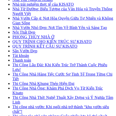
Nhà trải nghiệm thực tế của KISATO
Nhà Từ Đường: Biểu Tượng của Văn Hóa và Truyền Thống
Người Việt
Nhà Vườn Cấp 4: Nơi Hòa Quyện Giữa Tự Nhiên và Không
Gian Sống
Nhà Vườn Nhỏ Đẹp: Nơi Tìm Về Bình Yên và Sáng Tạo
Nội Thất Đẹp
PHONG THỦY NHÀ Ở
QUY TRÌNH CHO KIẾN TRÚC SƯ KISATO
QUY TRÌNH KẾT CẤU SƯ KISATO
Sân Vườn Đẹp
Tài khoản
Thanh toán
Thi Công Lâu Đài: Khi Kiến Trúc Trở Thành Cuộc Phiêu
Lưu!
Thi Công Nhà Hàng Tiệc Cưới: Sự Tinh Tế Trong Từng Chi
Tiết
Thi Công Nhà Khung Thép Hiện Đại
Thi Công Nhà Ống: Khám Phá Dịch Vụ Từ Kiến Trúc
Kisato
Thi Công Nhà Thờ: Nghệ Thuật Xây Dựng và Ý Nghĩa Tâm
Linh
Thi công nhà vườn: Khi ngôi nhà trở thành “khu vườn siêu
chất”!