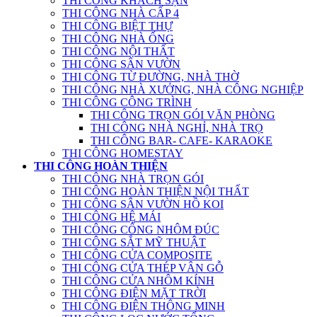
THI CÔNG KHÁCH SẠN
THI CÔNG NHÀ CẤP 4
THI CÔNG BIỆT THỰ
THI CÔNG NHÀ ỐNG
THI CÔNG NỘI THẤT
THI CÔNG SÂN VƯỜN
THI CÔNG TỪ ĐƯỜNG, NHÀ THỜ
THI CÔNG NHÀ XƯỞNG, NHÀ CÔNG NGHIỆP
THI CÔNG CÔNG TRÌNH
THI CÔNG TRỌN GÓI VĂN PHÒNG
THI CÔNG NHÀ NGHỈ, NHÀ TRỌ
THI CÔNG BAR- CAFE- KARAOKE
THI CÔNG HOMESTAY
THI CÔNG HOÀN THIỆN
THI CÔNG NHÀ TRỌN GÓI
THI CÔNG HOÀN THIỆN NỘI THẤT
THI CÔNG SÂN VƯỜN HỒ KOI
THI CÔNG HỆ MÁI
THI CÔNG CỔNG NHÔM ĐÚC
THI CÔNG SẮT MỸ THUẬT
THI CÔNG CỬA COMPOSITE
THI CÔNG CỬA THÉP VÂN GỖ
THI CÔNG CỬA NHÔM KÍNH
THI CÔNG ĐIỆN MẶT TRỜI
THI CÔNG ĐIỆN THÔNG MINH