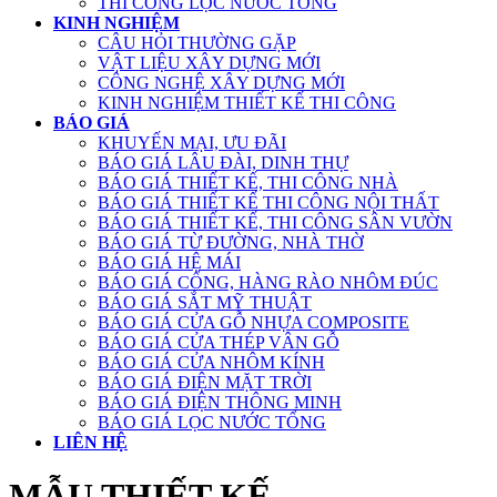
THI CÔNG LỌC NƯỚC TỔNG
KINH NGHIỆM
CÂU HỎI THƯỜNG GẶP
VẬT LIỆU XÂY DỰNG MỚI
CÔNG NGHỆ XÂY DỰNG MỚI
KINH NGHIỆM THIẾT KẾ THI CÔNG
BÁO GIÁ
KHUYẾN MẠI, ƯU ĐÃI
BÁO GIÁ LÂU ĐÀI, DINH THỰ
BÁO GIÁ THIẾT KẾ, THI CÔNG NHÀ
BÁO GIÁ THIẾT KẾ THI CÔNG NỘI THẤT
BÁO GIÁ THIẾT KẾ, THI CÔNG SÂN VƯỜN
BÁO GIÁ TỪ ĐƯỜNG, NHÀ THỜ
BÁO GIÁ HỆ MÁI
BÁO GIÁ CỔNG, HÀNG RÀO NHÔM ĐÚC
BÁO GIÁ SẮT MỸ THUẬT
BÁO GIÁ CỬA GỖ NHỰA COMPOSITE
BÁO GIÁ CỬA THÉP VÂN GỖ
BÁO GIÁ CỬA NHÔM KÍNH
BÁO GIÁ ĐIỆN MẶT TRỜI
BÁO GIÁ ĐIỆN THÔNG MINH
BÁO GIÁ LỌC NƯỚC TỔNG
LIÊN HỆ
MẪU THIẾT KẾ