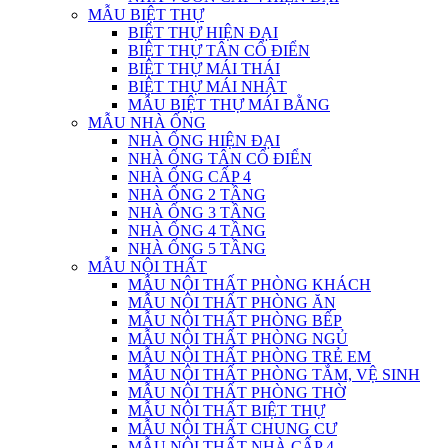
MẪU BIỆT THỰ
BIỆT THỰ HIỆN ĐẠI
BIỆT THỰ TÂN CỔ ĐIỂN
BIỆT THỰ MÁI THÁI
BIỆT THỰ MÁI NHẬT
MẪU BIỆT THỰ MÁI BẰNG
MẪU NHÀ ỐNG
NHÀ ỐNG HIỆN ĐẠI
NHÀ ỐNG TÂN CỔ ĐIỂN
NHÀ ỐNG CẤP 4
NHÀ ỐNG 2 TẦNG
NHÀ ỐNG 3 TẦNG
NHÀ ỐNG 4 TẦNG
NHÀ ỐNG 5 TẦNG
MẪU NỘI THẤT
MẪU NỘI THẤT PHÒNG KHÁCH
MẪU NỘI THẤT PHÒNG ĂN
MẪU NỘI THẤT PHÒNG BẾP
MẪU NỘI THẤT PHÒNG NGỦ
MẪU NỘI THẤT PHÒNG TRẺ EM
MẪU NỘI THẤT PHÒNG TẮM, VỆ SINH
MẪU NỘI THẤT PHÒNG THỜ
MẪU NỘI THẤT BIỆT THỰ
MẪU NỘI THẤT CHUNG CƯ
MẪU NỘI THẤT NHÀ CẤP 4