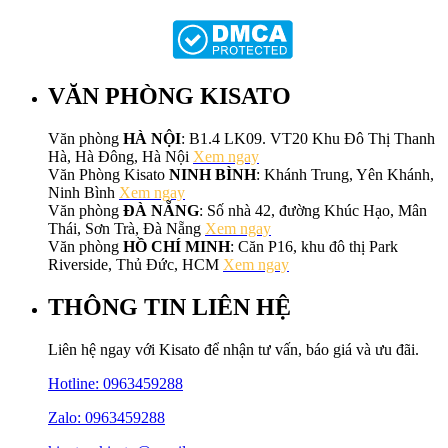
VĂN PHÒNG KISATO
Văn phòng
HÀ NỘI
: B1.4 LK09. VT20 Khu Đô Thị Thanh
Hà, Hà Đông, Hà Nội
Xem ngay
Văn Phòng Kisato
NINH BÌNH
: Khánh Trung, Yên Khánh,
Ninh Bình
Xem ngay
Văn phòng
ĐÀ NẴNG
: Số nhà 42, đường Khúc Hạo, Mân
Thái, Sơn Trà, Đà Nẵng
Xem ngay
Văn phòng
HỒ CHÍ MINH
: Căn P16, khu đô thị Park
Riverside, Thủ Đức, HCM
Xem ngay
THÔNG TIN LIÊN HỆ
Liên hệ ngay với Kisato để nhận tư vấn, báo giá và ưu đãi.
Hotline:
0963459288
Zalo: 0963459288