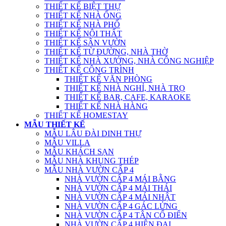
THIẾT KẾ BIỆT THỰ
THIẾT KẾ NHÀ ỐNG
THIẾT KẾ NHÀ PHỐ
THIẾT KẾ NỘI THẤT
THIẾT KẾ SÂN VƯỜN
THIẾT KẾ TỪ ĐƯỜNG, NHÀ THỜ
THIẾT KẾ NHÀ XƯỞNG, NHÀ CÔNG NGHIỆP
THIẾT KẾ CÔNG TRÌNH
THIẾT KẾ VĂN PHÒNG
THIẾT KẾ NHÀ NGHỈ, NHÀ TRỌ
THIẾT KẾ BAR, CAFE, KARAOKE
THIẾT KẾ NHÀ HÀNG
THIẾT KẾ HOMESTAY
MẪU THIẾT KẾ
MẪU LÂU ĐÀI DINH THỰ
MẪU VILLA
MẪU KHÁCH SẠN
MẪU NHÀ KHUNG THÉP
MẪU NHÀ VƯỜN CẤP 4
NHÀ VƯỜN CẤP 4 MÁI BẰNG
NHÀ VƯỜN CẤP 4 MÁI THÁI
NHÀ VƯỜN CẤP 4 MÁI NHẬT
NHÀ VƯỜN CẤP 4 GÁC LỬNG
NHÀ VƯỜN CẤP 4 TÂN CỔ ĐIỂN
NHÀ VƯỜN CẤP 4 HIỆN ĐẠI