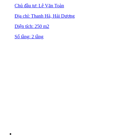
Chủ đầu tư: Lê Văn Toàn
Địa chỉ: Thanh Hà, Hải Dương
Diện tích: 250 m2
Số tầng: 2 tầng