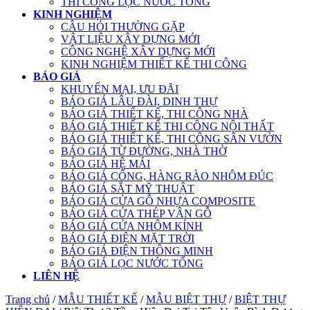
THI CÔNG LỌC NƯỚC TỔNG
KINH NGHIỆM
CÂU HỎI THƯỜNG GẶP
VẬT LIỆU XÂY DỰNG MỚI
CÔNG NGHỆ XÂY DỰNG MỚI
KINH NGHIỆM THIẾT KẾ THI CÔNG
BÁO GIÁ
KHUYẾN MẠI, ƯU ĐÃI
BÁO GIÁ LÂU ĐÀI, DINH THỰ
BÁO GIÁ THIẾT KẾ, THI CÔNG NHÀ
BÁO GIÁ THIẾT KẾ THI CÔNG NỘI THẤT
BÁO GIÁ THIẾT KẾ, THI CÔNG SÂN VƯỜN
BÁO GIÁ TỪ ĐƯỜNG, NHÀ THỜ
BÁO GIÁ HỆ MÁI
BÁO GIÁ CỔNG, HÀNG RÀO NHÔM ĐÚC
BÁO GIÁ SẮT MỸ THUẬT
BÁO GIÁ CỬA GỖ NHỰA COMPOSITE
BÁO GIÁ CỬA THÉP VÂN GỖ
BÁO GIÁ CỬA NHÔM KÍNH
BÁO GIÁ ĐIỆN MẶT TRỜI
BÁO GIÁ ĐIỆN THÔNG MINH
BÁO GIÁ LỌC NƯỚC TỔNG
LIÊN HỆ
Trang chủ
/
MẪU THIẾT KẾ
/
MẪU BIỆT THỰ
/
BIỆT THỰ