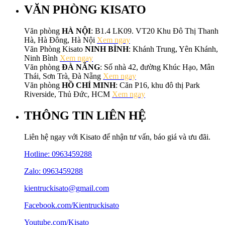
VĂN PHÒNG KISATO
Văn phòng
HÀ NỘI
: B1.4 LK09. VT20 Khu Đô Thị Thanh
Hà, Hà Đông, Hà Nội
Xem ngay
Văn Phòng Kisato
NINH BÌNH
: Khánh Trung, Yên Khánh,
Ninh Bình
Xem ngay
Văn phòng
ĐÀ NẴNG
: Số nhà 42, đường Khúc Hạo, Mân
Thái, Sơn Trà, Đà Nẵng
Xem ngay
Văn phòng
HỒ CHÍ MINH
: Căn P16, khu đô thị Park
Riverside, Thủ Đức, HCM
Xem ngay
THÔNG TIN LIÊN HỆ
Liên hệ ngay với Kisato để nhận tư vấn, báo giá và ưu đãi.
Hotline:
0963459288
Zalo: 0963459288
kientruckisato@gmail.com
Facebook.com/Kientruckisato
Youtube.com/Kisato