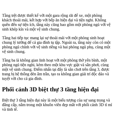
Tầng trệt được thiết kế với một gara rộng rãi để xe, một phòng
khách thoải mái, kết hợp với bếp ăn hiện đại và tiện nghi. Không
quên đến sự tiện ích, tầng này cũng bao gồm một phòng ngủ với vệ
sinh khép kín và một vệ sinh chung.
Tầng hai tiếp tục mang lại sự thoải mái với một phòng sinh hoạt
chung lý tưởng để cả gia đình tụ tập. Ngoài ra, tầng này còn có một
phòng ngủ chính với vệ sinh riêng và hai phòng ngủ phụ, cùng một
vệ sinh chung.
Tầng ba là không gian linh hoạt với một phòng thờ yên bình, một
phòng ngủ tiện nghi, kèm theo một khu vực giặt và sân phơi, cùng
một vệ sinh chung. Điểm nhấn tại đây là sân chơi trên tầng 3, được
trang bị hệ thống đèn âm trần, tạo ra không gian giải trí độc đáo và
tuyệt vời cho cả gia đình.
Phối cảnh 3D biệt thự 3 tầng hiện đại
Biệt thự 3 tầng hiện đại này là một biểu tượng của sự sang trọng và
đẳng cấp, nằm trong một khuôn viên đẹp mắt với phối cảnh 3D tỉ mỉ
và tinh tế.