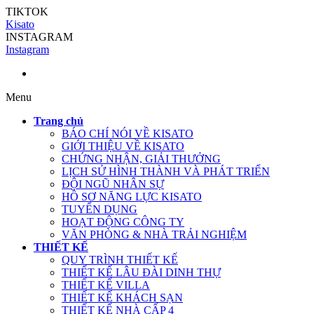
TIKTOK
Kisato
INSTAGRAM
Instagram
Menu
Trang chủ
BÁO CHÍ NÓI VỀ KISATO
GIỚI THIỆU VỀ KISATO
CHỨNG NHẬN, GIẢI THƯỞNG
LỊCH SỬ HÌNH THÀNH VÀ PHÁT TRIỂN
ĐỘI NGŨ NHÂN SỰ
HỒ SƠ NĂNG LỰC KISATO
TUYỂN DỤNG
HOẠT ĐỘNG CÔNG TY
VĂN PHÒNG & NHÀ TRẢI NGHIỆM
THIẾT KẾ
QUY TRÌNH THIẾT KẾ
THIẾT KẾ LÂU ĐÀI DINH THỰ
THIẾT KẾ VILLA
THIẾT KẾ KHÁCH SẠN
THIẾT KẾ NHÀ CẤP 4