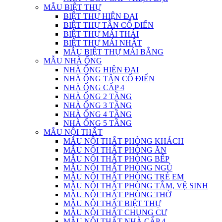
MẪU BIỆT THỰ
BIỆT THỰ HIỆN ĐẠI
BIỆT THỰ TÂN CỔ ĐIỂN
BIỆT THỰ MÁI THÁI
BIỆT THỰ MÁI NHẬT
MẪU BIỆT THỰ MÁI BẰNG
MẪU NHÀ ỐNG
NHÀ ỐNG HIỆN ĐẠI
NHÀ ỐNG TÂN CỔ ĐIỂN
NHÀ ỐNG CẤP 4
NHÀ ỐNG 2 TẦNG
NHÀ ỐNG 3 TẦNG
NHÀ ỐNG 4 TẦNG
NHÀ ỐNG 5 TẦNG
MẪU NỘI THẤT
MẪU NỘI THẤT PHÒNG KHÁCH
MẪU NỘI THẤT PHÒNG ĂN
MẪU NỘI THẤT PHÒNG BẾP
MẪU NỘI THẤT PHÒNG NGỦ
MẪU NỘI THẤT PHÒNG TRẺ EM
MẪU NỘI THẤT PHÒNG TẮM, VỆ SINH
MẪU NỘI THẤT PHÒNG THỜ
MẪU NỘI THẤT BIỆT THỰ
MẪU NỘI THẤT CHUNG CƯ
MẪU NỘI THẤT NHÀ CẤP 4