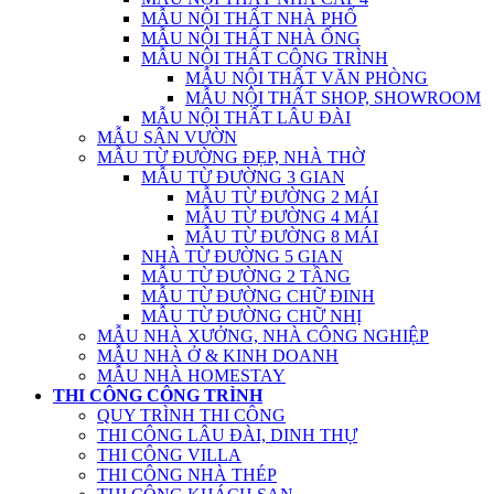
MẪU NỘI THẤT NHÀ PHỐ
MẪU NỘI THẤT NHÀ ỐNG
MẪU NỘI THẤT CÔNG TRÌNH
MẪU NỘI THẤT VĂN PHÒNG
MẪU NỘI THẤT SHOP, SHOWROOM
MẪU NỘI THẤT LÂU ĐÀI
MẪU SÂN VƯỜN
MẪU TỪ ĐƯỜNG ĐẸP, NHÀ THỜ
MẪU TỪ ĐƯỜNG 3 GIAN
MẪU TỪ ĐƯỜNG 2 MÁI
MẪU TỪ ĐƯỜNG 4 MÁI
MẪU TỪ ĐƯỜNG 8 MÁI
NHÀ TỪ ĐƯỜNG 5 GIAN
MẪU TỪ ĐƯỜNG 2 TẦNG
MẪU TỪ ĐƯỜNG CHỮ ĐINH
MẪU TỪ ĐƯỜNG CHỮ NHỊ
MẪU NHÀ XƯỞNG, NHÀ CÔNG NGHIỆP
MẪU NHÀ Ở & KINH DOANH
MẪU NHÀ HOMESTAY
THI CÔNG CÔNG TRÌNH
QUY TRÌNH THI CÔNG
THI CÔNG LÂU ĐÀI, DINH THỰ
THI CÔNG VILLA
THI CÔNG NHÀ THÉP