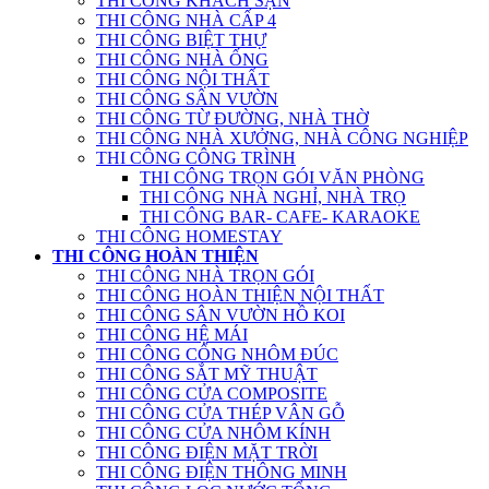
THI CÔNG KHÁCH SẠN
THI CÔNG NHÀ CẤP 4
THI CÔNG BIỆT THỰ
THI CÔNG NHÀ ỐNG
THI CÔNG NỘI THẤT
THI CÔNG SÂN VƯỜN
THI CÔNG TỪ ĐƯỜNG, NHÀ THỜ
THI CÔNG NHÀ XƯỞNG, NHÀ CÔNG NGHIỆP
THI CÔNG CÔNG TRÌNH
THI CÔNG TRỌN GÓI VĂN PHÒNG
THI CÔNG NHÀ NGHỈ, NHÀ TRỌ
THI CÔNG BAR- CAFE- KARAOKE
THI CÔNG HOMESTAY
THI CÔNG HOÀN THIỆN
THI CÔNG NHÀ TRỌN GÓI
THI CÔNG HOÀN THIỆN NỘI THẤT
THI CÔNG SÂN VƯỜN HỒ KOI
THI CÔNG HỆ MÁI
THI CÔNG CỔNG NHÔM ĐÚC
THI CÔNG SẮT MỸ THUẬT
THI CÔNG CỬA COMPOSITE
THI CÔNG CỬA THÉP VÂN GỖ
THI CÔNG CỬA NHÔM KÍNH
THI CÔNG ĐIỆN MẶT TRỜI
THI CÔNG ĐIỆN THÔNG MINH