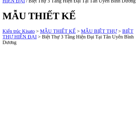
HIỆN ĐẠI
/ Biệt Thự 3 Tầng Hiện Đại Tại Tân Uyên Bình Dương
MẪU THIẾT KẾ
Kiến trúc Kisato
>
MẪU THIẾT KẾ
>
MẪU BIỆT THỰ
>
BIỆT
THỰ HIỆN ĐẠI
>
Biệt Thự 3 Tầng Hiện Đại Tại Tân Uyên Bình
Dương