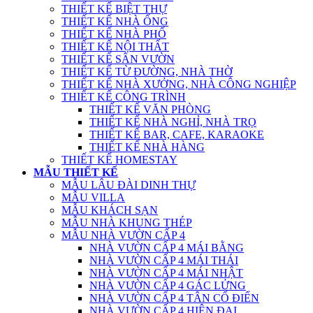
THIẾT KẾ BIỆT THỰ
THIẾT KẾ NHÀ ỐNG
THIẾT KẾ NHÀ PHỐ
THIẾT KẾ NỘI THẤT
THIẾT KẾ SÂN VƯỜN
THIẾT KẾ TỪ ĐƯỜNG, NHÀ THỜ
THIẾT KẾ NHÀ XƯỞNG, NHÀ CÔNG NGHIỆP
THIẾT KẾ CÔNG TRÌNH
THIẾT KẾ VĂN PHÒNG
THIẾT KẾ NHÀ NGHỈ, NHÀ TRỌ
THIẾT KẾ BAR, CAFE, KARAOKE
THIẾT KẾ NHÀ HÀNG
THIẾT KẾ HOMESTAY
MẪU THIẾT KẾ
MẪU LÂU ĐÀI DINH THỰ
MẪU VILLA
MẪU KHÁCH SẠN
MẪU NHÀ KHUNG THÉP
MẪU NHÀ VƯỜN CẤP 4
NHÀ VƯỜN CẤP 4 MÁI BẰNG
NHÀ VƯỜN CẤP 4 MÁI THÁI
NHÀ VƯỜN CẤP 4 MÁI NHẬT
NHÀ VƯỜN CẤP 4 GÁC LỬNG
NHÀ VƯỜN CẤP 4 TÂN CỔ ĐIỂN
NHÀ VƯỜN CẤP 4 HIỆN ĐẠI