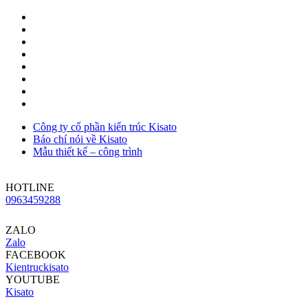
Công ty cổ phần kiến trúc Kisato
Báo chí nói về Kisato
Mẫu thiết kế – công trình
HOTLINE
0963459288
ZALO
Zalo
FACEBOOK
Kientruckisato
YOUTUBE
Kisato