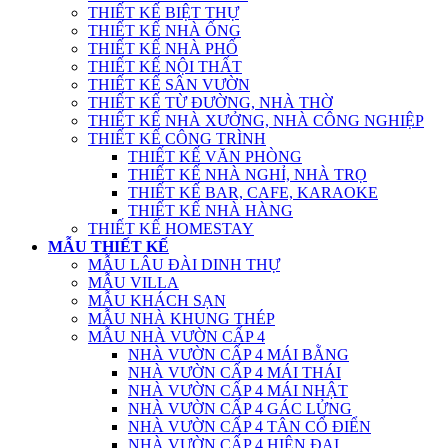
THIẾT KẾ BIỆT THỰ
THIẾT KẾ NHÀ ỐNG
THIẾT KẾ NHÀ PHỐ
THIẾT KẾ NỘI THẤT
THIẾT KẾ SÂN VƯỜN
THIẾT KẾ TỪ ĐƯỜNG, NHÀ THỜ
THIẾT KẾ NHÀ XƯỞNG, NHÀ CÔNG NGHIỆP
THIẾT KẾ CÔNG TRÌNH
THIẾT KẾ VĂN PHÒNG
THIẾT KẾ NHÀ NGHỈ, NHÀ TRỌ
THIẾT KẾ BAR, CAFE, KARAOKE
THIẾT KẾ NHÀ HÀNG
THIẾT KẾ HOMESTAY
MẪU THIẾT KẾ
MẪU LÂU ĐÀI DINH THỰ
MẪU VILLA
MẪU KHÁCH SẠN
MẪU NHÀ KHUNG THÉP
MẪU NHÀ VƯỜN CẤP 4
NHÀ VƯỜN CẤP 4 MÁI BẰNG
NHÀ VƯỜN CẤP 4 MÁI THÁI
NHÀ VƯỜN CẤP 4 MÁI NHẬT
NHÀ VƯỜN CẤP 4 GÁC LỬNG
NHÀ VƯỜN CẤP 4 TÂN CỔ ĐIỂN
NHÀ VƯỜN CẤP 4 HIỆN ĐẠI