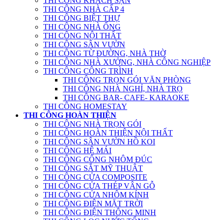
THI CÔNG KHÁCH SẠN
THI CÔNG NHÀ CẤP 4
THI CÔNG BIỆT THỰ
THI CÔNG NHÀ ỐNG
THI CÔNG NỘI THẤT
THI CÔNG SÂN VƯỜN
THI CÔNG TỪ ĐƯỜNG, NHÀ THỜ
THI CÔNG NHÀ XƯỞNG, NHÀ CÔNG NGHIỆP
THI CÔNG CÔNG TRÌNH
THI CÔNG TRỌN GÓI VĂN PHÒNG
THI CÔNG NHÀ NGHỈ, NHÀ TRỌ
THI CÔNG BAR- CAFE- KARAOKE
THI CÔNG HOMESTAY
THI CÔNG HOÀN THIỆN
THI CÔNG NHÀ TRỌN GÓI
THI CÔNG HOÀN THIỆN NỘI THẤT
THI CÔNG SÂN VƯỜN HỒ KOI
THI CÔNG HỆ MÁI
THI CÔNG CỔNG NHÔM ĐÚC
THI CÔNG SẮT MỸ THUẬT
THI CÔNG CỬA COMPOSITE
THI CÔNG CỬA THÉP VÂN GỖ
THI CÔNG CỬA NHÔM KÍNH
THI CÔNG ĐIỆN MẶT TRỜI
THI CÔNG ĐIỆN THÔNG MINH