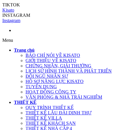
TIKTOK
Kisato
INSTAGRAM
Instagram
Menu
Trang chủ
BÁO CHÍ NÓI VỀ KISATO
GIỚI THIỆU VỀ KISATO
CHỨNG NHẬN, GIẢI THƯỞNG
LỊCH SỬ HÌNH THÀNH VÀ PHÁT TRIỂN
ĐỘI NGŨ NHÂN SỰ
HỒ SƠ NĂNG LỰC KISATO
TUYỂN DỤNG
HOẠT ĐỘNG CÔNG TY
VĂN PHÒNG & NHÀ TRẢI NGHIỆM
THIẾT KẾ
QUY TRÌNH THIẾT KẾ
THIẾT KẾ LÂU ĐÀI DINH THỰ
THIẾT KẾ VILLA
THIẾT KẾ KHÁCH SẠN
THIẾT KẾ NHÀ CẤP 4