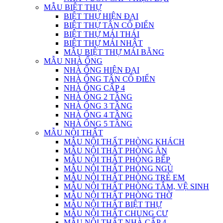
MẪU BIỆT THỰ
BIỆT THỰ HIỆN ĐẠI
BIỆT THỰ TÂN CỔ ĐIỂN
BIỆT THỰ MÁI THÁI
BIỆT THỰ MÁI NHẬT
MẪU BIỆT THỰ MÁI BẰNG
MẪU NHÀ ỐNG
NHÀ ỐNG HIỆN ĐẠI
NHÀ ỐNG TÂN CỔ ĐIỂN
NHÀ ỐNG CẤP 4
NHÀ ỐNG 2 TẦNG
NHÀ ỐNG 3 TẦNG
NHÀ ỐNG 4 TẦNG
NHÀ ỐNG 5 TẦNG
MẪU NỘI THẤT
MẪU NỘI THẤT PHÒNG KHÁCH
MẪU NỘI THẤT PHÒNG ĂN
MẪU NỘI THẤT PHÒNG BẾP
MẪU NỘI THẤT PHÒNG NGỦ
MẪU NỘI THẤT PHÒNG TRẺ EM
MẪU NỘI THẤT PHÒNG TẮM, VỆ SINH
MẪU NỘI THẤT PHÒNG THỜ
MẪU NỘI THẤT BIỆT THỰ
MẪU NỘI THẤT CHUNG CƯ
MẪU NỘI THẤT NHÀ CẤP 4