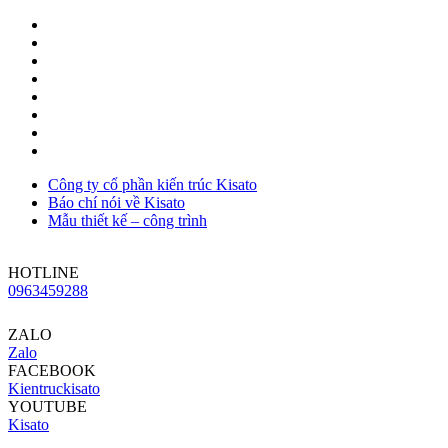
Công ty cổ phần kiến trúc Kisato
Báo chí nói về Kisato
Mẫu thiết kế – công trình
HOTLINE
0963459288
ZALO
Zalo
FACEBOOK
Kientruckisato
YOUTUBE
Kisato