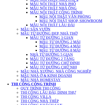
MẪU NỘI THẤT NHÀ PHỐ
MẪU NỘI THẤT NHÀ ỐNG
MẪU NỘI THẤT CÔNG TRÌNH
MẪU NỘI THẤT VĂN PHÒNG
MẪU NỘI THẤT SHOP, SHOWROOM
MẪU NỘI THẤT LÂU ĐÀI
MẪU SÂN VƯỜN
MẪU TỪ ĐƯỜNG ĐẸP, NHÀ THỜ
MẪU TỪ ĐƯỜNG 3 GIAN
MẪU TỪ ĐƯỜNG 2 MÁI
MẪU TỪ ĐƯỜNG 4 MÁI
MẪU TỪ ĐƯỜNG 8 MÁI
NHÀ TỪ ĐƯỜNG 5 GIAN
MẪU TỪ ĐƯỜNG 2 TẦNG
MẪU TỪ ĐƯỜNG CHỮ ĐINH
MẪU TỪ ĐƯỜNG CHỮ NHỊ
MẪU NHÀ XƯỞNG, NHÀ CÔNG NGHIỆP
MẪU NHÀ Ở & KINH DOANH
MẪU NHÀ HOMESTAY
THI CÔNG CÔNG TRÌNH
QUY TRÌNH THI CÔNG
THI CÔNG LÂU ĐÀI, DINH THỰ
THI CÔNG VILLA
THI CÔNG NHÀ THÉP