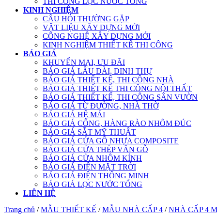
THI CÔNG LỌC NƯỚC TỔNG
KINH NGHIỆM
CÂU HỎI THƯỜNG GẶP
VẬT LIỆU XÂY DỰNG MỚI
CÔNG NGHỆ XÂY DỰNG MỚI
KINH NGHIỆM THIẾT KẾ THI CÔNG
BÁO GIÁ
KHUYẾN MẠI, ƯU ĐÃI
BÁO GIÁ LÂU ĐÀI, DINH THỰ
BÁO GIÁ THIẾT KẾ, THI CÔNG NHÀ
BÁO GIÁ THIẾT KẾ THI CÔNG NỘI THẤT
BÁO GIÁ THIẾT KẾ, THI CÔNG SÂN VƯỜN
BÁO GIÁ TỪ ĐƯỜNG, NHÀ THỜ
BÁO GIÁ HỆ MÁI
BÁO GIÁ CỔNG, HÀNG RÀO NHÔM ĐÚC
BÁO GIÁ SẮT MỸ THUẬT
BÁO GIÁ CỬA GỖ NHỰA COMPOSITE
BÁO GIÁ CỬA THÉP VÂN GỖ
BÁO GIÁ CỬA NHÔM KÍNH
BÁO GIÁ ĐIỆN MẶT TRỜI
BÁO GIÁ ĐIỆN THÔNG MINH
BÁO GIÁ LỌC NƯỚC TỔNG
LIÊN HỆ
Trang chủ
/
MẪU THIẾT KẾ
/
MẪU NHÀ CẤP 4
/
NHÀ CẤP 4 