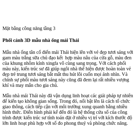
Mặt bằng công năng tầng 3
Phối cảnh 3D mẫu nhà ống mái Thái
Mẫu nhà ống tân cổ điển mái Thái hiện lên với vẻ đẹp tươi sáng với
gam màu trắng sữa chủ đạo kết hợp màu nâu của cửa gỗ, màu đen
của khung nhôm kính xingfa vô cùng sang trọng. Với cách phối
màu này, kiến trúc sư đã giúp ngôi nhà thể hiện được hoàn toàn vẻ
đẹp trẻ trung tươi sáng bắt mắt thu hút lôi cuốn mọi ánh nhìn. Và
chính sự phối màu tươi sáng này cũng đã đem lại rất nhiều vượng
khí và may mắn cho gia chủ.
Mẫu nhà mái Thái này đã vận dụng linh hoạt các giải pháp tự nhiên
để kiến tạo không gian sống. Trong đó, nổi bật lên là cách tổ chức
giao thông, cách tiếp cận với môi trường xung quanh bằng nhiều
hình thức. Điển hình phải kể đến đó là hệ thống cửa sổ của công
trình được kiến trúc sư tính toán đặt ở nhiều vị trí với kích thước độ
lớn linh hoạt phù hợp với số đo phong thuỷ và phòng chức năng.