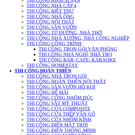
THI CÔNG KHÁCH SẠN
THI CÔNG NHÀ CẤP 4
THI CÔNG BIỆT THỰ
THI CÔNG NHÀ ỐNG
THI CÔNG NỘI THẤT
THI CÔNG SÂN VƯỜN
THI CÔNG TỪ ĐƯỜNG, NHÀ THỜ
THI CÔNG NHÀ XƯỞNG, NHÀ CÔNG NGHIỆP
THI CÔNG CÔNG TRÌNH
THI CÔNG TRỌN GÓI VĂN PHÒNG
THI CÔNG NHÀ NGHỈ, NHÀ TRỌ
THI CÔNG BAR- CAFE- KARAOKE
THI CÔNG HOMESTAY
THI CÔNG HOÀN THIỆN
THI CÔNG NHÀ TRỌN GÓI
THI CÔNG HOÀN THIỆN NỘI THẤT
THI CÔNG SÂN VƯỜN HỒ KOI
THI CÔNG HỆ MÁI
THI CÔNG CỔNG NHÔM ĐÚC
THI CÔNG SẮT MỸ THUẬT
THI CÔNG CỬA COMPOSITE
THI CÔNG CỬA THÉP VÂN GỖ
THI CÔNG CỬA NHÔM KÍNH
THI CÔNG ĐIỆN MẶT TRỜI
THI CÔNG ĐIỆN THÔNG MINH