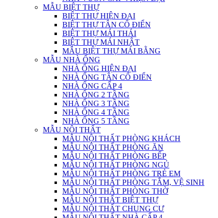
MẪU BIỆT THỰ
BIỆT THỰ HIỆN ĐẠI
BIỆT THỰ TÂN CỔ ĐIỂN
BIỆT THỰ MÁI THÁI
BIỆT THỰ MÁI NHẬT
MẪU BIỆT THỰ MÁI BẰNG
MẪU NHÀ ỐNG
NHÀ ỐNG HIỆN ĐẠI
NHÀ ỐNG TÂN CỔ ĐIỂN
NHÀ ỐNG CẤP 4
NHÀ ỐNG 2 TẦNG
NHÀ ỐNG 3 TẦNG
NHÀ ỐNG 4 TẦNG
NHÀ ỐNG 5 TẦNG
MẪU NỘI THẤT
MẪU NỘI THẤT PHÒNG KHÁCH
MẪU NỘI THẤT PHÒNG ĂN
MẪU NỘI THẤT PHÒNG BẾP
MẪU NỘI THẤT PHÒNG NGỦ
MẪU NỘI THẤT PHÒNG TRẺ EM
MẪU NỘI THẤT PHÒNG TẮM, VỆ SINH
MẪU NỘI THẤT PHÒNG THỜ
MẪU NỘI THẤT BIỆT THỰ
MẪU NỘI THẤT CHUNG CƯ
MẪU NỘI THẤT NHÀ CẤP 4