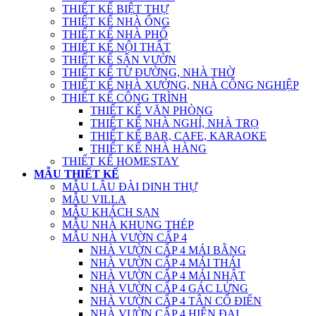
THIẾT KẾ BIỆT THỰ
THIẾT KẾ NHÀ ỐNG
THIẾT KẾ NHÀ PHỐ
THIẾT KẾ NỘI THẤT
THIẾT KẾ SÂN VƯỜN
THIẾT KẾ TỪ ĐƯỜNG, NHÀ THỜ
THIẾT KẾ NHÀ XƯỞNG, NHÀ CÔNG NGHIỆP
THIẾT KẾ CÔNG TRÌNH
THIẾT KẾ VĂN PHÒNG
THIẾT KẾ NHÀ NGHỈ, NHÀ TRỌ
THIẾT KẾ BAR, CAFE, KARAOKE
THIẾT KẾ NHÀ HÀNG
THIẾT KẾ HOMESTAY
MẪU THIẾT KẾ
MẪU LÂU ĐÀI DINH THỰ
MẪU VILLA
MẪU KHÁCH SẠN
MẪU NHÀ KHUNG THÉP
MẪU NHÀ VƯỜN CẤP 4
NHÀ VƯỜN CẤP 4 MÁI BẰNG
NHÀ VƯỜN CẤP 4 MÁI THÁI
NHÀ VƯỜN CẤP 4 MÁI NHẬT
NHÀ VƯỜN CẤP 4 GÁC LỬNG
NHÀ VƯỜN CẤP 4 TÂN CỔ ĐIỂN
NHÀ VƯỜN CẤP 4 HIỆN ĐẠI