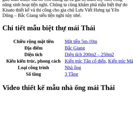
năng sinh hoạt tiện nghi. Chúng ta cùng khám phá mẫu biệt thự do
Kisato thiết kế và thi công cho gia chủ Lưu Viết Hưng tại Yên
Dũng – Bắc Giang siêu tiện nghi này nhé.
Chi tiết mẫu biệt thự mái Thái
Chiều rộng mặt tiền
Mặt tiền 5m-10m
Địa điểm
Bắc Giang
Diện tích
Diện tích 200m2 – 250m2
Kiểu kiến trúc, phong cách
Kiến trúc Tân cổ điển
,
Kiến trúc Mái
Loại công trình
Nhà ống
Số tầng
3 Tầng
Video thiết kế mẫu nhà ống mái Thái