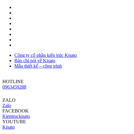
Công ty cổ phần kiến trúc Kisato
Báo chí nói về Kisato
Mẫu thiết kế – công trình
HOTLINE
0963459288
ZALO
Zalo
FACEBOOK
Kientruckisato
YOUTUBE
Kisato