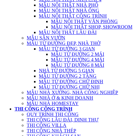
MẪU NỘI THẤT NHÀ PHỐ
MẪU NỘI THẤT NHÀ ỐNG
MẪU NỘI THẤT CÔNG TRÌNH
MẪU NỘI THẤT VĂN PHÒNG
MẪU NỘI THẤT SHOP, SHOWROOM
MẪU NỘI THẤT LÂU ĐÀI
MẪU SÂN VƯỜN
MẪU TỪ ĐƯỜNG ĐẸP, NHÀ THỜ
MẪU TỪ ĐƯỜNG 3 GIAN
MẪU TỪ ĐƯỜNG 2 MÁI
MẪU TỪ ĐƯỜNG 4 MÁI
MẪU TỪ ĐƯỜNG 8 MÁI
NHÀ TỪ ĐƯỜNG 5 GIAN
MẪU TỪ ĐƯỜNG 2 TẦNG
MẪU TỪ ĐƯỜNG CHỮ ĐINH
MẪU TỪ ĐƯỜNG CHỮ NHỊ
MẪU NHÀ XƯỞNG, NHÀ CÔNG NGHIỆP
MẪU NHÀ Ở & KINH DOANH
MẪU NHÀ HOMESTAY
THI CÔNG CÔNG TRÌNH
QUY TRÌNH THI CÔNG
THI CÔNG LÂU ĐÀI, DINH THỰ
THI CÔNG VILLA
THI CÔNG NHÀ THÉP