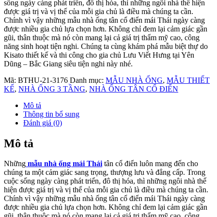
sống ngày càng phát triển, đô thị hóa, thì những ngôi nhà thể hiện
được giá trị và vị thế của mỗi gia chủ là điều mà chúng ta cần.
Chính vì vậy những mẫu nhà ống tân cổ điển mái Thái ngày càng
được nhiều gia chủ lựa chọn hơn. Không chỉ đem lại cảm giác gần
gũi, thân thuộc mà nó còn mang lại cả giá trị thẩm mỹ cao, công
năng sinh hoạt tiện nghi. Chúng ta cùng khám phá mẫu biệt thự do
Kisato thiết kế và thi công cho gia chủ Lưu Viết Hưng tại Yên
Dũng – Bắc Giang siêu tiện nghi này nhé.
Mã:
BTHU-21-3176
Danh mục:
MẪU NHÀ ỐNG
,
MẪU THIẾT
KẾ
,
NHÀ ỐNG 3 TẦNG
,
NHÀ ỐNG TÂN CỔ ĐIỂN
Mô tả
Thông tin bổ sung
Đánh giá (0)
Mô tả
Những
mẫu nhà ống mái Thái
tân cổ điển luôn mang đến cho
chúng ta một cảm giác sang trọng, thượng lưu và đẳng cấp. Trong
cuộc sống ngày càng phát triển, đô thị hóa, thì những ngôi nhà thể
hiện được giá trị và vị thế của mỗi gia chủ là điều mà chúng ta cần.
Chính vì vậy những mẫu nhà ống tân cổ điển mái Thái ngày càng
được nhiều gia chủ lựa chọn hơn. Không chỉ đem lại cảm giác gần
gũi, thân thuộc mà nó còn mang lại cả giá trị thẩm mỹ cao, công