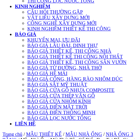
THI CÔNG LỌC NƯỚC TỔNG
KINH NGHIỆM
CÂU HỎI THƯỜNG GẶP
VẬT LIỆU XÂY DỰNG MỚI
CÔNG NGHỆ XÂY DỰNG MỚI
KINH NGHIỆM THIẾT KẾ THI CÔNG
BÁO GIÁ
KHUYẾN MẠI, ƯU ĐÃI
BÁO GIÁ LÂU ĐÀI, DINH THỰ
BÁO GIÁ THIẾT KẾ, THI CÔNG NHÀ
BÁO GIÁ THIẾT KẾ THI CÔNG NỘI THẤT
BÁO GIÁ THIẾT KẾ, THI CÔNG SÂN VƯỜN
BÁO GIÁ TỪ ĐƯỜNG, NHÀ THỜ
BÁO GIÁ HỆ MÁI
BÁO GIÁ CỔNG, HÀNG RÀO NHÔM ĐÚC
BÁO GIÁ SẮT MỸ THUẬT
BÁO GIÁ CỬA GỖ NHỰA COMPOSITE
BÁO GIÁ CỬA THÉP VÂN GỖ
BÁO GIÁ CỬA NHÔM KÍNH
BÁO GIÁ ĐIỆN MẶT TRỜI
BÁO GIÁ ĐIỆN THÔNG MINH
BÁO GIÁ LỌC NƯỚC TỔNG
LIÊN HỆ
Trang chủ
/
MẪU THIẾT KẾ
/
MẪU NHÀ ỐNG
/
NHÀ ỐNG 3