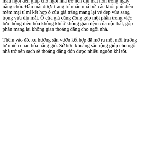
màu ngói đen giúp cho ngôi nhà trở nên dịu mát hơn trong ngày
nắng chói. Đầu mái được trang trí nhấn nhá bởi các khối phù điêu
mềm mại tỉ mỉ kết hợp ô cửa giả trắng mang lại vẻ đẹp vừa sang
trọng vừa dịu mắt. Ô cửa giả cũng đóng góp một phần trong việc
lưu thông điều hòa không khí ở không gian đệm của nội thất, góp
phần mang lại không gian thoáng đãng cho ngôi nhà.
Thêm vào đó, xu hướng sân vườn kết hợp đã mở ra một môi trường
tự nhiên chan hòa nắng gió. Sở hữu khoảng sân rộng giúp cho ngôi
nhà trở nên sạch sẽ thoáng đãng đón được nhiều nguồn khí tốt.