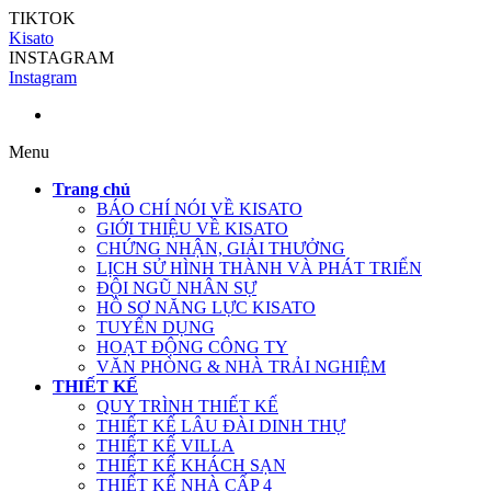
TIKTOK
Kisato
INSTAGRAM
Instagram
Menu
Trang chủ
BÁO CHÍ NÓI VỀ KISATO
GIỚI THIỆU VỀ KISATO
CHỨNG NHẬN, GIẢI THƯỞNG
LỊCH SỬ HÌNH THÀNH VÀ PHÁT TRIỂN
ĐỘI NGŨ NHÂN SỰ
HỒ SƠ NĂNG LỰC KISATO
TUYỂN DỤNG
HOẠT ĐỘNG CÔNG TY
VĂN PHÒNG & NHÀ TRẢI NGHIỆM
THIẾT KẾ
QUY TRÌNH THIẾT KẾ
THIẾT KẾ LÂU ĐÀI DINH THỰ
THIẾT KẾ VILLA
THIẾT KẾ KHÁCH SẠN
THIẾT KẾ NHÀ CẤP 4