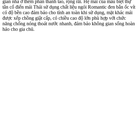
gian nhà ở thêm phần thanh tao, rộng rãi. Hệ mái của mẫu biệt thự
tân cổ điển mái Thái sử dụng chất liệu ngói Romantic đen bắn ốc vít
có độ bền cao đảm bảo cho tính an toàn khi sử dụng, mặt khác mái
được xếp chồng giật cấp, có chiều cao độ lớn phù hợp với chức
năng chống nóng thoát nước nhanh, đảm bảo không gian sống hoàn
hảo cho gia chủ.