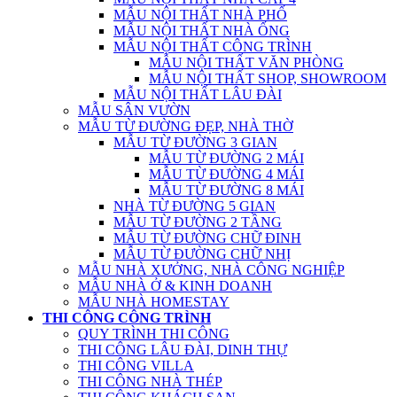
MẪU NỘI THẤT NHÀ PHỐ
MẪU NỘI THẤT NHÀ ỐNG
MẪU NỘI THẤT CÔNG TRÌNH
MẪU NỘI THẤT VĂN PHÒNG
MẪU NỘI THẤT SHOP, SHOWROOM
MẪU NỘI THẤT LÂU ĐÀI
MẪU SÂN VƯỜN
MẪU TỪ ĐƯỜNG ĐẸP, NHÀ THỜ
MẪU TỪ ĐƯỜNG 3 GIAN
MẪU TỪ ĐƯỜNG 2 MÁI
MẪU TỪ ĐƯỜNG 4 MÁI
MẪU TỪ ĐƯỜNG 8 MÁI
NHÀ TỪ ĐƯỜNG 5 GIAN
MẪU TỪ ĐƯỜNG 2 TẦNG
MẪU TỪ ĐƯỜNG CHỮ ĐINH
MẪU TỪ ĐƯỜNG CHỮ NHỊ
MẪU NHÀ XƯỞNG, NHÀ CÔNG NGHIỆP
MẪU NHÀ Ở & KINH DOANH
MẪU NHÀ HOMESTAY
THI CÔNG CÔNG TRÌNH
QUY TRÌNH THI CÔNG
THI CÔNG LÂU ĐÀI, DINH THỰ
THI CÔNG VILLA
THI CÔNG NHÀ THÉP