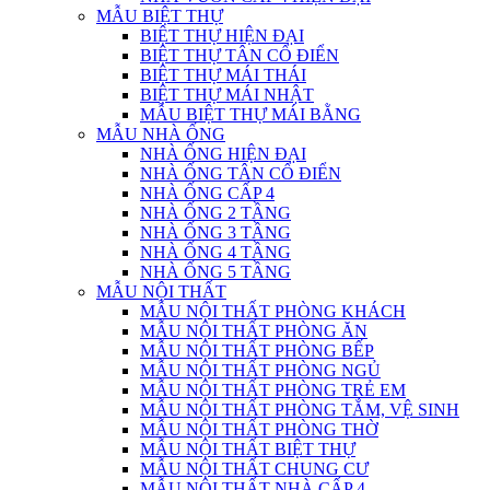
MẪU BIỆT THỰ
BIỆT THỰ HIỆN ĐẠI
BIỆT THỰ TÂN CỔ ĐIỂN
BIỆT THỰ MÁI THÁI
BIỆT THỰ MÁI NHẬT
MẪU BIỆT THỰ MÁI BẰNG
MẪU NHÀ ỐNG
NHÀ ỐNG HIỆN ĐẠI
NHÀ ỐNG TÂN CỔ ĐIỂN
NHÀ ỐNG CẤP 4
NHÀ ỐNG 2 TẦNG
NHÀ ỐNG 3 TẦNG
NHÀ ỐNG 4 TẦNG
NHÀ ỐNG 5 TẦNG
MẪU NỘI THẤT
MẪU NỘI THẤT PHÒNG KHÁCH
MẪU NỘI THẤT PHÒNG ĂN
MẪU NỘI THẤT PHÒNG BẾP
MẪU NỘI THẤT PHÒNG NGỦ
MẪU NỘI THẤT PHÒNG TRẺ EM
MẪU NỘI THẤT PHÒNG TẮM, VỆ SINH
MẪU NỘI THẤT PHÒNG THỜ
MẪU NỘI THẤT BIỆT THỰ
MẪU NỘI THẤT CHUNG CƯ
MẪU NỘI THẤT NHÀ CẤP 4