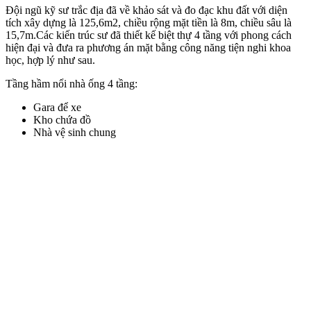
Đội ngũ kỹ sư trắc địa đã về khảo sát và đo đạc khu đất với diện
tích xây dựng là 125,6m2, chiều rộng mặt tiền là 8m, chiều sâu là
15,7m.
Các kiến trúc sư đã thiết kế biệt thự 4 tầng với phong cách
hiện đại và đưa ra phương án mặt bằng công năng tiện nghi khoa
học, hợp lý như sau.
Tầng hầm nổi nhà ống 4 tầng:
Gara để xe
Kho chứa đồ
Nhà vệ sinh chung