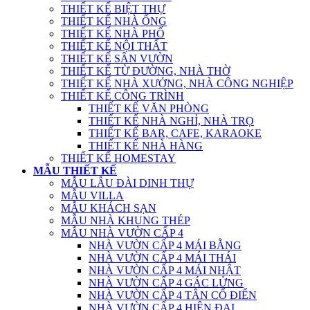
THIẾT KẾ BIỆT THỰ
THIẾT KẾ NHÀ ỐNG
THIẾT KẾ NHÀ PHỐ
THIẾT KẾ NỘI THẤT
THIẾT KẾ SÂN VƯỜN
THIẾT KẾ TỪ ĐƯỜNG, NHÀ THỜ
THIẾT KẾ NHÀ XƯỞNG, NHÀ CÔNG NGHIỆP
THIẾT KẾ CÔNG TRÌNH
THIẾT KẾ VĂN PHÒNG
THIẾT KẾ NHÀ NGHỈ, NHÀ TRỌ
THIẾT KẾ BAR, CAFE, KARAOKE
THIẾT KẾ NHÀ HÀNG
THIẾT KẾ HOMESTAY
MẪU THIẾT KẾ
MẪU LÂU ĐÀI DINH THỰ
MẪU VILLA
MẪU KHÁCH SẠN
MẪU NHÀ KHUNG THÉP
MẪU NHÀ VƯỜN CẤP 4
NHÀ VƯỜN CẤP 4 MÁI BẰNG
NHÀ VƯỜN CẤP 4 MÁI THÁI
NHÀ VƯỜN CẤP 4 MÁI NHẬT
NHÀ VƯỜN CẤP 4 GÁC LỬNG
NHÀ VƯỜN CẤP 4 TÂN CỔ ĐIỂN
NHÀ VƯỜN CẤP 4 HIỆN ĐẠI