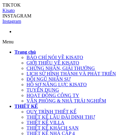
TIKTOK
Kisato
INSTAGRAM
Instagram
Menu
Trang chủ
BÁO CHÍ NÓI VỀ KISATO
GIỚI THIỆU VỀ KISATO
CHỨNG NHẬN, GIẢI THƯỞNG
LỊCH SỬ HÌNH THÀNH VÀ PHÁT TRIỂN
ĐỘI NGŨ NHÂN SỰ
HỒ SƠ NĂNG LỰC KISATO
TUYỂN DỤNG
HOẠT ĐỘNG CÔNG TY
VĂN PHÒNG & NHÀ TRẢI NGHIỆM
THIẾT KẾ
QUY TRÌNH THIẾT KẾ
THIẾT KẾ LÂU ĐÀI DINH THỰ
THIẾT KẾ VILLA
THIẾT KẾ KHÁCH SẠN
THIẾT KẾ NHÀ CẤP 4