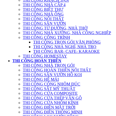
THI CÔNG KHÁCH SẠN
THI CÔNG NHÀ CẤP 4
THI CÔNG BIỆT THỰ
THI CÔNG NHÀ ỐNG
THI CÔNG NỘI THẤT
THI CÔNG SÂN VƯỜN
THI CÔNG TỪ ĐƯỜNG, NHÀ THỜ
THI CÔNG NHÀ XƯỞNG, NHÀ CÔNG NGHIỆP
THI CÔNG CÔNG TRÌNH
THI CÔNG TRỌN GÓI VĂN PHÒNG
THI CÔNG NHÀ NGHỈ, NHÀ TRỌ
THI CÔNG BAR- CAFE- KARAOKE
THI CÔNG HOMESTAY
THI CÔNG HOÀN THIỆN
THI CÔNG NHÀ TRỌN GÓI
THI CÔNG HOÀN THIỆN NỘI THẤT
THI CÔNG SÂN VƯỜN HỒ KOI
THI CÔNG HỆ MÁI
THI CÔNG CỔNG NHÔM ĐÚC
THI CÔNG SẮT MỸ THUẬT
THI CÔNG CỬA COMPOSITE
THI CÔNG CỬA THÉP VÂN GỖ
THI CÔNG CỬA NHÔM KÍNH
THI CÔNG ĐIỆN MẶT TRỜI
THI CÔNG ĐIỆN THÔNG MINH