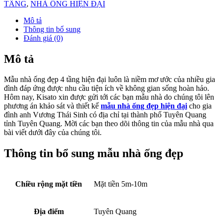
TẦNG
,
NHÀ ỐNG HIỆN ĐẠI
Mô tả
Thông tin bổ sung
Đánh giá (0)
Mô tả
Mẫu nhà ống đẹp 4 tầng hiện đại luôn là niềm mơ ước của nhiều gia
đình đáp ứng được nhu cầu tiện ích về không gian sống hoàn hảo.
Hôm nay, Kisato xin được gửi tới các bạn mẫu nhà do chúng tôi lên
phương án khảo sát và thiết kế
mẫu nhà ống đẹp hiện đại
cho gia
đình anh Vương Thái Sinh có địa chỉ tại thành phố Tuyên Quang
tỉnh Tuyên Quang. Mời các bạn theo dõi thông tin của mẫu nhà qua
bài viết dưới đây của chúng tôi.
Thông tin bổ sung mẫu nhà ống đẹp
Chiều rộng mặt tiền
Mặt tiền 5m-10m
Địa điểm
Tuyên Quang