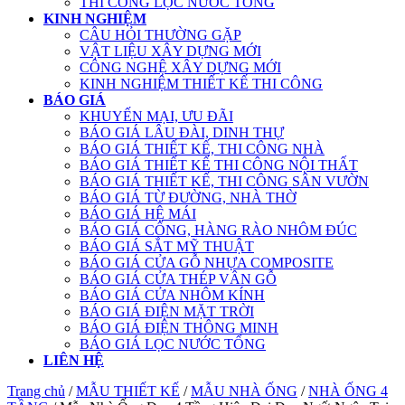
THI CÔNG LỌC NƯỚC TỔNG
KINH NGHIỆM
CÂU HỎI THƯỜNG GẶP
VẬT LIỆU XÂY DỰNG MỚI
CÔNG NGHỆ XÂY DỰNG MỚI
KINH NGHIỆM THIẾT KẾ THI CÔNG
BÁO GIÁ
KHUYẾN MẠI, ƯU ĐÃI
BÁO GIÁ LÂU ĐÀI, DINH THỰ
BÁO GIÁ THIẾT KẾ, THI CÔNG NHÀ
BÁO GIÁ THIẾT KẾ THI CÔNG NỘI THẤT
BÁO GIÁ THIẾT KẾ, THI CÔNG SÂN VƯỜN
BÁO GIÁ TỪ ĐƯỜNG, NHÀ THỜ
BÁO GIÁ HỆ MÁI
BÁO GIÁ CỔNG, HÀNG RÀO NHÔM ĐÚC
BÁO GIÁ SẮT MỸ THUẬT
BÁO GIÁ CỬA GỖ NHỰA COMPOSITE
BÁO GIÁ CỬA THÉP VÂN GỖ
BÁO GIÁ CỬA NHÔM KÍNH
BÁO GIÁ ĐIỆN MẶT TRỜI
BÁO GIÁ ĐIỆN THÔNG MINH
BÁO GIÁ LỌC NƯỚC TỔNG
LIÊN HỆ
Trang chủ
/
MẪU THIẾT KẾ
/
MẪU NHÀ ỐNG
/
NHÀ ỐNG 4