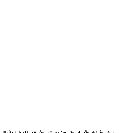
Phối cảnh 3D mặt bằng công năng tầng 4 mẫu nhà ống đẹp