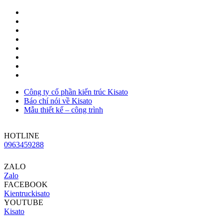
Công ty cổ phần kiến trúc Kisato
Báo chí nói về Kisato
Mẫu thiết kế – công trình
HOTLINE
0963459288
ZALO
Zalo
FACEBOOK
Kientruckisato
YOUTUBE
Kisato