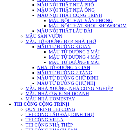
MẪU NỘI THẤT NHÀ PHỐ
MẪU NỘI THẤT NHÀ ỐNG
MẪU NỘI THẤT CÔNG TRÌNH
MẪU NỘI THẤT VĂN PHÒNG
MẪU NỘI THẤT SHOP, SHOWROOM
MẪU NỘI THẤT LÂU ĐÀI
MẪU SÂN VƯỜN
MẪU TỪ ĐƯỜNG ĐẸP, NHÀ THỜ
MẪU TỪ ĐƯỜNG 3 GIAN
MẪU TỪ ĐƯỜNG 2 MÁI
MẪU TỪ ĐƯỜNG 4 MÁI
MẪU TỪ ĐƯỜNG 8 MÁI
NHÀ TỪ ĐƯỜNG 5 GIAN
MẪU TỪ ĐƯỜNG 2 TẦNG
MẪU TỪ ĐƯỜNG CHỮ ĐINH
MẪU TỪ ĐƯỜNG CHỮ NHỊ
MẪU NHÀ XƯỞNG, NHÀ CÔNG NGHIỆP
MẪU NHÀ Ở & KINH DOANH
MẪU NHÀ HOMESTAY
THI CÔNG CÔNG TRÌNH
QUY TRÌNH THI CÔNG
THI CÔNG LÂU ĐÀI, DINH THỰ
THI CÔNG VILLA
THI CÔNG NHÀ THÉP