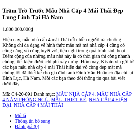
Trầm Trồ Trước Mẫu Nhà Cấp 4 Mái Thái Đẹp
Lung Linh Tại Hà Nam
1.800.000.000
₫
Hiện nay, mẫu nhà cấp 4 mái Thái rất nhiều người ưa chuộng.
Không chỉ đa dạng về hình thức mẫu mã mà nhà cấp 4 cũng có
công năng vô cùng tuyệt vời, tiện nghi trong quá trình sinh hoạt.
Điểm cộng của những mẫu nhà này là có thời gian thi công nhanh
chóng, tiết kiệm được chi phí xây dựng. Hôm nay, Kisato xin gửi tới
các bạn mẫu nhà cấp 4 mái Thái hiện đại vô cùng đẹp mắt mà
chúng tôi đã thiết kế cho gia đình anh Đinh Văn Huân có địa chỉ tại
Bình Lục, Hà Nam. Mời các bạn theo dõi thông tin qua bài viết
dưới đây.
Mã:
C4-20-891
Danh mục:
MẪU NHÀ CẤP 4
,
MẪU NHÀ CẤP
4 NĂM PHÒNG NGỦ
,
MẪU THIẾT KẾ
,
NHÀ CẤP 4 HIỆN
ĐẠI
,
NHÀ CẤP 4 MÁI THÁI
Mô tả
Thông tin bổ sung
Đánh giá (0)