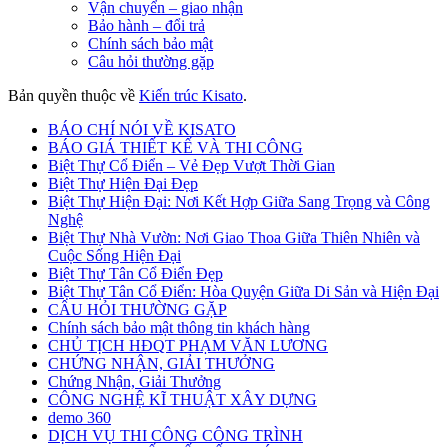
Vận chuyển – giao nhận
Bảo hành – đổi trả
Chính sách bảo mật
Câu hỏi thường gặp
Bản quyền thuộc về
Kiến trúc Kisato
.
BÁO CHÍ NÓI VỀ KISATO
BÁO GIÁ THIẾT KẾ VÀ THI CÔNG
Biệt Thự Cổ Điển – Vẻ Đẹp Vượt Thời Gian
Biệt Thự Hiện Đại Đẹp
Biệt Thự Hiện Đại: Nơi Kết Hợp Giữa Sang Trọng và Công
Nghệ
Biệt Thự Nhà Vườn: Nơi Giao Thoa Giữa Thiên Nhiên và
Cuộc Sống Hiện Đại
Biệt Thự Tân Cổ Điển Đẹp
Biệt Thự Tân Cổ Điển: Hòa Quyện Giữa Di Sản và Hiện Đại
CÂU HỎI THƯỜNG GẶP
Chính sách bảo mật thông tin khách hàng
CHỦ TỊCH HĐQT PHẠM VĂN LƯƠNG
CHỨNG NHẬN, GIẢI THƯỞNG
Chứng Nhận, Giải Thưởng
CÔNG NGHỆ KĨ THUẬT XÂY DỰNG
demo 360
DỊCH VỤ THI CÔNG CÔNG TRÌNH