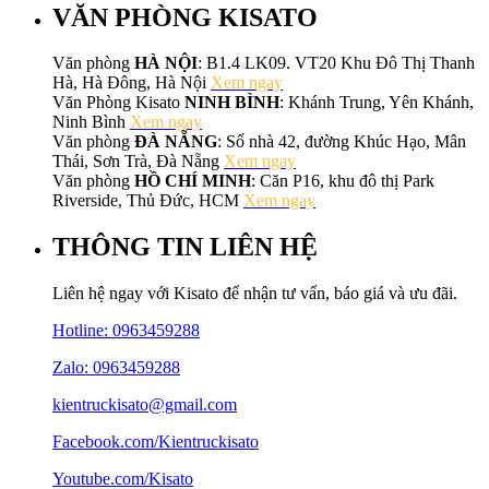
VĂN PHÒNG KISATO
Văn phòng
HÀ NỘI
: B1.4 LK09. VT20 Khu Đô Thị Thanh
Hà, Hà Đông, Hà Nội
Xem ngay
Văn Phòng Kisato
NINH BÌNH
: Khánh Trung, Yên Khánh,
Ninh Bình
Xem ngay
Văn phòng
ĐÀ NẴNG
: Số nhà 42, đường Khúc Hạo, Mân
Thái, Sơn Trà, Đà Nẵng
Xem ngay
Văn phòng
HỒ CHÍ MINH
: Căn P16, khu đô thị Park
Riverside, Thủ Đức, HCM
Xem ngay
THÔNG TIN LIÊN HỆ
Liên hệ ngay với Kisato để nhận tư vấn, báo giá và ưu đãi.
Hotline:
0963459288
Zalo: 0963459288
kientruckisato@gmail.com
Facebook.com/Kientruckisato
Youtube.com/Kisato