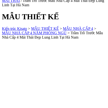
MÁI THÁI
/ Trầm Trồ Trước Mẫu Nhà Cấp 4 Mái Thái Đẹp Lung
Linh Tại Hà Nam
MẪU THIẾT KẾ
Kiến trúc Kisato
>
MẪU THIẾT KẾ
>
MẪU NHÀ CẤP 4
>
MẪU NHÀ CẤP 4 NĂM PHÒNG NGỦ
>
Trầm Trồ Trước Mẫu
Nhà Cấp 4 Mái Thái Đẹp Lung Linh Tại Hà Nam