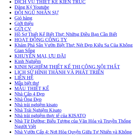
DỊCH VỤ THIẾT KẾ KIẾN TRÚC
Đăng Ký Youtube
ĐỘI NGŨ NHÂN SỰ
Giỏ hàng
Giới thiệu
GỬI CV
Hồ Sơ Thiết Kế Biệt Thự: Những Điều Bạn Cần Biết
HOẠT ĐỘNG CÔNG TY
Khám Phá Sân Vườn Biệt Thự: Nét Đẹp Kiêu Sa Của Không
Gian Sống
KHUYẾN MẠI, ƯU ĐÃI
Kinh Nghiệm
KINH NGHIỆM THIẾT KẾ THI CÔNG NỘI THẤT
LỊCH SỬ HÌNH THÀNH VÀ PHÁT TRIỂN
LIÊN HỆ
Mẫu biệt thự
MẪU THIẾT KẾ
Nhà Cấp 4 Đẹp
Nhà Ống Đẹp
Nhà trải nghiệm kisato
Nhà Trải Nghiệm Kisato
Nhà trải nghiệm thực tế của KISATO
Nhà Từ Đường: Biểu Tượng của Văn Hóa và Truyền Thống
Người Việt
Nhà Vườn Cấp 4: Nơi Hòa Quyện Giữa Tự Nhiên và Không