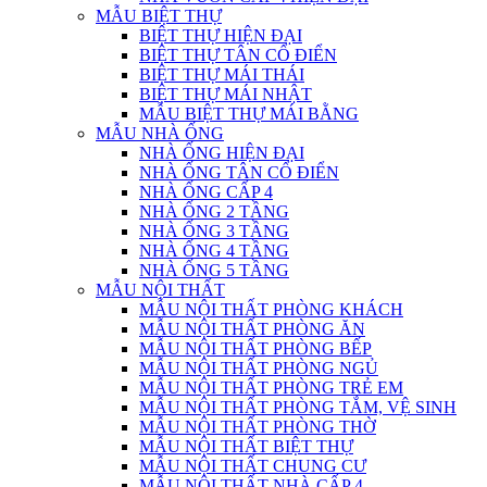
MẪU BIỆT THỰ
BIỆT THỰ HIỆN ĐẠI
BIỆT THỰ TÂN CỔ ĐIỂN
BIỆT THỰ MÁI THÁI
BIỆT THỰ MÁI NHẬT
MẪU BIỆT THỰ MÁI BẰNG
MẪU NHÀ ỐNG
NHÀ ỐNG HIỆN ĐẠI
NHÀ ỐNG TÂN CỔ ĐIỂN
NHÀ ỐNG CẤP 4
NHÀ ỐNG 2 TẦNG
NHÀ ỐNG 3 TẦNG
NHÀ ỐNG 4 TẦNG
NHÀ ỐNG 5 TẦNG
MẪU NỘI THẤT
MẪU NỘI THẤT PHÒNG KHÁCH
MẪU NỘI THẤT PHÒNG ĂN
MẪU NỘI THẤT PHÒNG BẾP
MẪU NỘI THẤT PHÒNG NGỦ
MẪU NỘI THẤT PHÒNG TRẺ EM
MẪU NỘI THẤT PHÒNG TẮM, VỆ SINH
MẪU NỘI THẤT PHÒNG THỜ
MẪU NỘI THẤT BIỆT THỰ
MẪU NỘI THẤT CHUNG CƯ
MẪU NỘI THẤT NHÀ CẤP 4