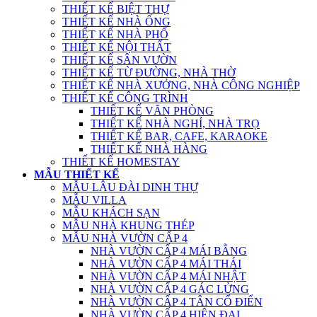
THIẾT KẾ BIỆT THỰ
THIẾT KẾ NHÀ ỐNG
THIẾT KẾ NHÀ PHỐ
THIẾT KẾ NỘI THẤT
THIẾT KẾ SÂN VƯỜN
THIẾT KẾ TỪ ĐƯỜNG, NHÀ THỜ
THIẾT KẾ NHÀ XƯỞNG, NHÀ CÔNG NGHIỆP
THIẾT KẾ CÔNG TRÌNH
THIẾT KẾ VĂN PHÒNG
THIẾT KẾ NHÀ NGHỈ, NHÀ TRỌ
THIẾT KẾ BAR, CAFE, KARAOKE
THIẾT KẾ NHÀ HÀNG
THIẾT KẾ HOMESTAY
MẪU THIẾT KẾ
MẪU LÂU ĐÀI DINH THỰ
MẪU VILLA
MẪU KHÁCH SẠN
MẪU NHÀ KHUNG THÉP
MẪU NHÀ VƯỜN CẤP 4
NHÀ VƯỜN CẤP 4 MÁI BẰNG
NHÀ VƯỜN CẤP 4 MÁI THÁI
NHÀ VƯỜN CẤP 4 MÁI NHẬT
NHÀ VƯỜN CẤP 4 GÁC LỬNG
NHÀ VƯỜN CẤP 4 TÂN CỔ ĐIỂN
NHÀ VƯỜN CẤP 4 HIỆN ĐẠI