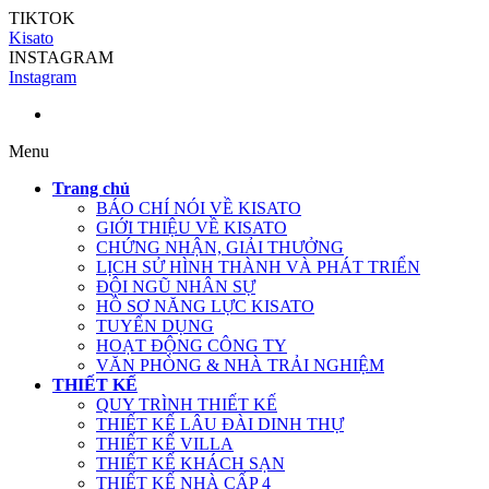
TIKTOK
Kisato
INSTAGRAM
Instagram
Menu
Trang chủ
BÁO CHÍ NÓI VỀ KISATO
GIỚI THIỆU VỀ KISATO
CHỨNG NHẬN, GIẢI THƯỞNG
LỊCH SỬ HÌNH THÀNH VÀ PHÁT TRIỂN
ĐỘI NGŨ NHÂN SỰ
HỒ SƠ NĂNG LỰC KISATO
TUYỂN DỤNG
HOẠT ĐỘNG CÔNG TY
VĂN PHÒNG & NHÀ TRẢI NGHIỆM
THIẾT KẾ
QUY TRÌNH THIẾT KẾ
THIẾT KẾ LÂU ĐÀI DINH THỰ
THIẾT KẾ VILLA
THIẾT KẾ KHÁCH SẠN
THIẾT KẾ NHÀ CẤP 4