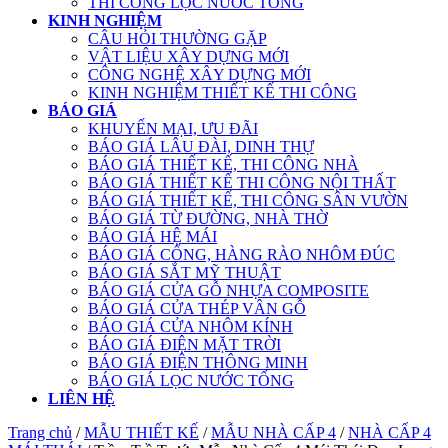
THI CÔNG LỌC NƯỚC TỔNG
KINH NGHIỆM
CÂU HỎI THƯỜNG GẶP
VẬT LIỆU XÂY DỰNG MỚI
CÔNG NGHỆ XÂY DỰNG MỚI
KINH NGHIỆM THIẾT KẾ THI CÔNG
BÁO GIÁ
KHUYẾN MẠI, ƯU ĐÃI
BÁO GIÁ LÂU ĐÀI, DINH THỰ
BÁO GIÁ THIẾT KẾ, THI CÔNG NHÀ
BÁO GIÁ THIẾT KẾ THI CÔNG NỘI THẤT
BÁO GIÁ THIẾT KẾ, THI CÔNG SÂN VƯỜN
BÁO GIÁ TỪ ĐƯỜNG, NHÀ THỜ
BÁO GIÁ HỆ MÁI
BÁO GIÁ CỔNG, HÀNG RÀO NHÔM ĐÚC
BÁO GIÁ SẮT MỸ THUẬT
BÁO GIÁ CỬA GỖ NHỰA COMPOSITE
BÁO GIÁ CỬA THÉP VÂN GỖ
BÁO GIÁ CỬA NHÔM KÍNH
BÁO GIÁ ĐIỆN MẶT TRỜI
BÁO GIÁ ĐIỆN THÔNG MINH
BÁO GIÁ LỌC NƯỚC TỔNG
LIÊN HỆ
Trang chủ
/
MẪU THIẾT KẾ
/
MẪU NHÀ CẤP 4
/
NHÀ CẤP 4