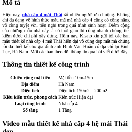
Mô tả
Hiện nay,
nhà cấp 4 mái Thái
rất nhiều người ưa chuộng. Không
chỉ đa dạng về hình thức mẫu mã mà nhà cấp 4 cũng có công năng
vô cùng tuyệt vời, tiện nghi trong quá trình sinh hoạt. Điểm cộng
của những mẫu nhà này là có thời gian thi công nhanh chóng, tiết
kiệm được chi phí xây dựng. Hôm nay, Kisato xin gửi tới các bạn
mẫu thiết kế nhà cấp 4 mái Thái hiện đại vô cùng đẹp mắt mà chúng
tôi đã thiết kế cho gia đình anh Đinh Văn Huân có địa chỉ tại Bình
Lục, Hà Nam. Mời các bạn theo dõi thông tin qua bài viết dưới đây.
Thông tin thiết kế công trình
Chiều rộng mặt tiền
Mặt tiền 10m-15m
Địa điểm
Hà Nam
Diện tích
Diện tích 150m2 – 200m2
Kiểu kiến trúc, phong cách
Kiến trúc Hiện đại
Loại công trình
Nhà cấp 4
Số tầng
1 Tầng
Video mẫu thiết kế nhà cấp 4 hệ mái Thái
đẹp