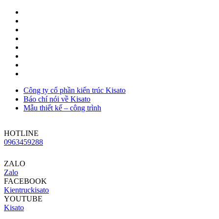
Công ty cổ phần kiến trúc Kisato
Báo chí nói về Kisato
Mẫu thiết kế – công trình
HOTLINE
0963459288
ZALO
Zalo
FACEBOOK
Kientruckisato
YOUTUBE
Kisato