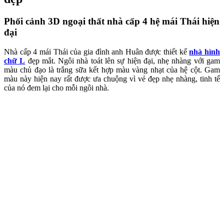
Phối cảnh 3D ngoại thất nhà cấp 4 hệ mái Thái hiện
đại
Nhà cấp 4 mái Thái của gia đình anh Huân được thiết kế
nhà hình
chữ L
đẹp mắt. Ngôi nhà toát lên sự hiện đại, nhẹ nhàng với gam
màu chủ đạo là trắng sữa kết hợp màu vàng nhạt của hệ cột. Gam
màu này hiện nay rất được ưa chuộng vì vẻ đẹp nhẹ nhàng, tinh tế
của nó đem lại cho mỗi ngôi nhà.