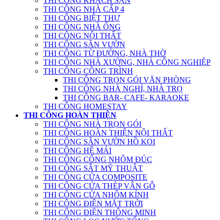
THI CÔNG KHÁCH SẠN
THI CÔNG NHÀ CẤP 4
THI CÔNG BIỆT THỰ
THI CÔNG NHÀ ỐNG
THI CÔNG NỘI THẤT
THI CÔNG SÂN VƯỜN
THI CÔNG TỪ ĐƯỜNG, NHÀ THỜ
THI CÔNG NHÀ XƯỞNG, NHÀ CÔNG NGHIỆP
THI CÔNG CÔNG TRÌNH
THI CÔNG TRỌN GÓI VĂN PHÒNG
THI CÔNG NHÀ NGHỈ, NHÀ TRỌ
THI CÔNG BAR- CAFE- KARAOKE
THI CÔNG HOMESTAY
THI CÔNG HOÀN THIỆN
THI CÔNG NHÀ TRỌN GÓI
THI CÔNG HOÀN THIỆN NỘI THẤT
THI CÔNG SÂN VƯỜN HỒ KOI
THI CÔNG HỆ MÁI
THI CÔNG CỔNG NHÔM ĐÚC
THI CÔNG SẮT MỸ THUẬT
THI CÔNG CỬA COMPOSITE
THI CÔNG CỬA THÉP VÂN GỖ
THI CÔNG CỬA NHÔM KÍNH
THI CÔNG ĐIỆN MẶT TRỜI
THI CÔNG ĐIỆN THÔNG MINH