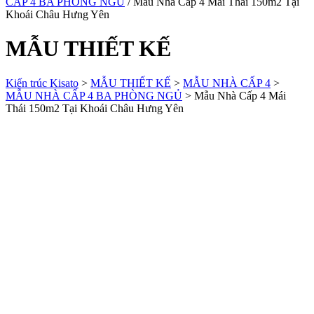
CẤP 4 BA PHÒNG NGỦ
/ Mẫu Nhà Cấp 4 Mái Thái 150m2 Tại
Khoái Châu Hưng Yên
MẪU THIẾT KẾ
Kiến trúc Kisato
>
MẪU THIẾT KẾ
>
MẪU NHÀ CẤP 4
>
MẪU NHÀ CẤP 4 BA PHÒNG NGỦ
>
Mẫu Nhà Cấp 4 Mái
Thái 150m2 Tại Khoái Châu Hưng Yên