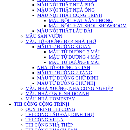
MẪU NỘI THẤT NHÀ PHỐ
MẪU NỘI THẤT NHÀ ỐNG
MẪU NỘI THẤT CÔNG TRÌNH
MẪU NỘI THẤT VĂN PHÒNG
MẪU NỘI THẤT SHOP, SHOWROOM
MẪU NỘI THẤT LÂU ĐÀI
MẪU SÂN VƯỜN
MẪU TỪ ĐƯỜNG ĐẸP, NHÀ THỜ
MẪU TỪ ĐƯỜNG 3 GIAN
MẪU TỪ ĐƯỜNG 2 MÁI
MẪU TỪ ĐƯỜNG 4 MÁI
MẪU TỪ ĐƯỜNG 8 MÁI
NHÀ TỪ ĐƯỜNG 5 GIAN
MẪU TỪ ĐƯỜNG 2 TẦNG
MẪU TỪ ĐƯỜNG CHỮ ĐINH
MẪU TỪ ĐƯỜNG CHỮ NHỊ
MẪU NHÀ XƯỞNG, NHÀ CÔNG NGHIỆP
MẪU NHÀ Ở & KINH DOANH
MẪU NHÀ HOMESTAY
THI CÔNG CÔNG TRÌNH
QUY TRÌNH THI CÔNG
THI CÔNG LÂU ĐÀI, DINH THỰ
THI CÔNG VILLA
THI CÔNG NHÀ THÉP