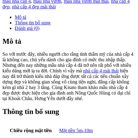
mẫu nhà cấp 4
,
mẫu nhà vườn
,
mẫu nhà vườn mái thái
,
nhà cáp 4
đẹp
,
nhà cấp 4 đẹp mái thái
Mô tả
Thông tin bổ sung
Đánh giá (0)
Mô tả
So với trước đây, nhiều người cho rằng tính thẩm mỹ của nhà cấp 4
là không cao, chủ yếu dành cho gia đình có mức thu nhập thấp.
Nhưng đến nay những mẫu nhà cấp 4 đã trở nên rất phổ với nhiều
kiểu dáng mới lạ ra đời. Chính vì vậy mà
nhà cấp 4 mái thái
hiện
nay đã trở thành kiểu nhà đáp ứng được tất cả các tiêu chuẩn xây
dựng đẹp và không gian sống vô cùng tiện nghi, đẳng cấp không
kém gì nhà 2 hay 3 tầng. Cùng Kisato tham khảo mẫu nhà cấp 4
đẹp được thực hiện cho gia đình anh Nông Quốc Hùng có đại chỉ
tại Khoái Châu, Hưng Yên dưới đây nhé.
Thông tin bổ sung
Chiều rộng mặt tiền
Mặt tiền 5m-10m