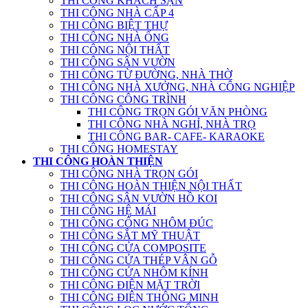
THI CÔNG KHÁCH SẠN
THI CÔNG NHÀ CẤP 4
THI CÔNG BIỆT THỰ
THI CÔNG NHÀ ỐNG
THI CÔNG NỘI THẤT
THI CÔNG SÂN VƯỜN
THI CÔNG TỪ ĐƯỜNG, NHÀ THỜ
THI CÔNG NHÀ XƯỞNG, NHÀ CÔNG NGHIỆP
THI CÔNG CÔNG TRÌNH
THI CÔNG TRỌN GÓI VĂN PHÒNG
THI CÔNG NHÀ NGHỈ, NHÀ TRỌ
THI CÔNG BAR- CAFE- KARAOKE
THI CÔNG HOMESTAY
THI CÔNG HOÀN THIỆN
THI CÔNG NHÀ TRỌN GÓI
THI CÔNG HOÀN THIỆN NỘI THẤT
THI CÔNG SÂN VƯỜN HỒ KOI
THI CÔNG HỆ MÁI
THI CÔNG CỔNG NHÔM ĐÚC
THI CÔNG SẮT MỸ THUẬT
THI CÔNG CỬA COMPOSITE
THI CÔNG CỬA THÉP VÂN GỖ
THI CÔNG CỬA NHÔM KÍNH
THI CÔNG ĐIỆN MẶT TRỜI
THI CÔNG ĐIỆN THÔNG MINH