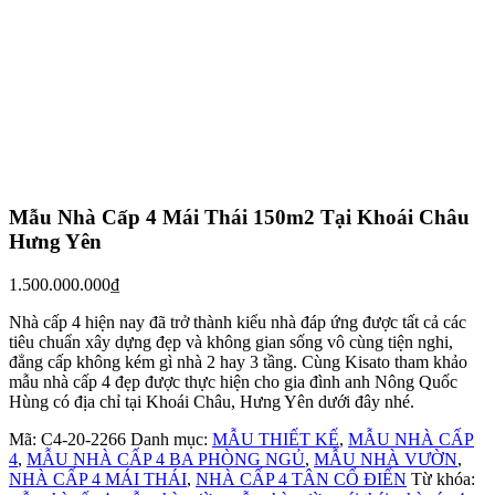
Mẫu Nhà Cấp 4 Mái Thái 150m2 Tại Khoái Châu
Hưng Yên
1.500.000.000
₫
Nhà cấp 4 hiện nay đã trở thành kiểu nhà đáp ứng được tất cả các
tiêu chuẩn xây dựng đẹp và không gian sống vô cùng tiện nghi,
đẳng cấp không kém gì nhà 2 hay 3 tầng. Cùng Kisato tham khảo
mẫu nhà cấp 4 đẹp được thực hiện cho gia đình anh Nông Quốc
Hùng có địa chỉ tại Khoái Châu, Hưng Yên dưới đây nhé.
Mã:
C4-20-2266
Danh mục:
MẪU THIẾT KẾ
,
MẪU NHÀ CẤP
4
,
MẪU NHÀ CẤP 4 BA PHÒNG NGỦ
,
MẪU NHÀ VƯỜN
,
NHÀ CẤP 4 MÁI THÁI
,
NHÀ CẤP 4 TÂN CỔ ĐIỂN
Từ khóa: