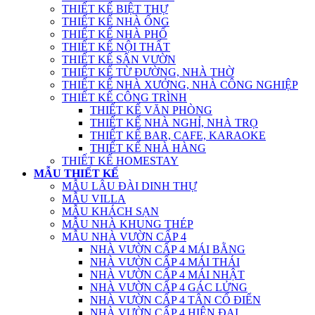
THIẾT KẾ BIỆT THỰ
THIẾT KẾ NHÀ ỐNG
THIẾT KẾ NHÀ PHỐ
THIẾT KẾ NỘI THẤT
THIẾT KẾ SÂN VƯỜN
THIẾT KẾ TỪ ĐƯỜNG, NHÀ THỜ
THIẾT KẾ NHÀ XƯỞNG, NHÀ CÔNG NGHIỆP
THIẾT KẾ CÔNG TRÌNH
THIẾT KẾ VĂN PHÒNG
THIẾT KẾ NHÀ NGHỈ, NHÀ TRỌ
THIẾT KẾ BAR, CAFE, KARAOKE
THIẾT KẾ NHÀ HÀNG
THIẾT KẾ HOMESTAY
MẪU THIẾT KẾ
MẪU LÂU ĐÀI DINH THỰ
MẪU VILLA
MẪU KHÁCH SẠN
MẪU NHÀ KHUNG THÉP
MẪU NHÀ VƯỜN CẤP 4
NHÀ VƯỜN CẤP 4 MÁI BẰNG
NHÀ VƯỜN CẤP 4 MÁI THÁI
NHÀ VƯỜN CẤP 4 MÁI NHẬT
NHÀ VƯỜN CẤP 4 GÁC LỬNG
NHÀ VƯỜN CẤP 4 TÂN CỔ ĐIỂN
NHÀ VƯỜN CẤP 4 HIỆN ĐẠI