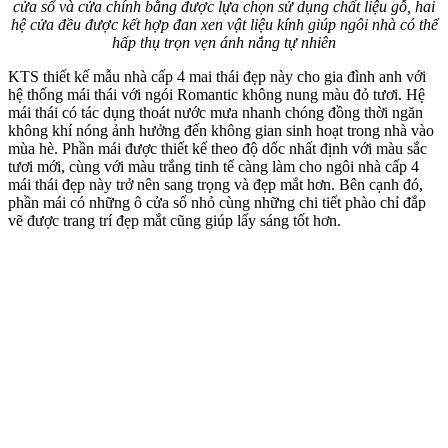
cửa sổ và cửa chính bằng được lựa chọn sử dụng chất liệu gỗ, hai
hệ cửa đều được kết hợp đan xen vật liệu kính giúp ngôi nhà có thể
hấp thụ trọn vẹn ánh nắng tự nhiên
KTS thiết kế mẫu nhà cấp 4 mai thái đẹp này cho gia đình anh với
hệ thống mái thái với ngói Romantic không nung màu đỏ tươi. Hệ
mái thái có tác dụng thoát nước mưa nhanh chóng đồng thời ngăn
không khí nóng ảnh hưởng đến không gian sinh hoạt trong nhà vào
mùa hè. Phần mái được thiết kế theo độ dốc nhất định với màu sắc
tươi mới, cùng với màu trắng tinh tế càng làm cho ngôi nhà cấp 4
mái thái đẹp này trở nên sang trọng và đẹp mắt hơn. Bên cạnh đó,
phần mái có những ô cửa sổ nhỏ cùng những chi tiết phào chỉ đắp
vẽ được trang trí đẹp mắt cũng giúp lấy sáng tốt hơn.