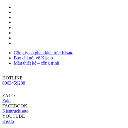
Công ty cổ phần kiến trúc Kisato
Báo chí nói về Kisato
Mẫu thiết kế – công trình
HOTLINE
0963459288
ZALO
Zalo
FACEBOOK
Kientruckisato
YOUTUBE
Kisato