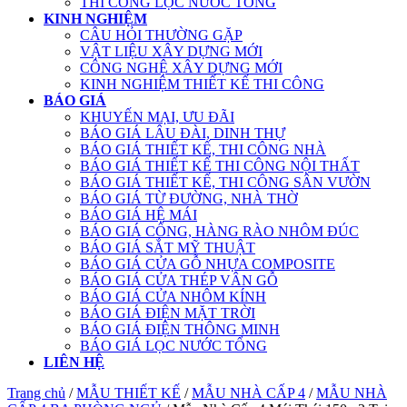
THI CÔNG LỌC NƯỚC TỔNG
KINH NGHIỆM
CÂU HỎI THƯỜNG GẶP
VẬT LIỆU XÂY DỰNG MỚI
CÔNG NGHỆ XÂY DỰNG MỚI
KINH NGHIỆM THIẾT KẾ THI CÔNG
BÁO GIÁ
KHUYẾN MẠI, ƯU ĐÃI
BÁO GIÁ LÂU ĐÀI, DINH THỰ
BÁO GIÁ THIẾT KẾ, THI CÔNG NHÀ
BÁO GIÁ THIẾT KẾ THI CÔNG NỘI THẤT
BÁO GIÁ THIẾT KẾ, THI CÔNG SÂN VƯỜN
BÁO GIÁ TỪ ĐƯỜNG, NHÀ THỜ
BÁO GIÁ HỆ MÁI
BÁO GIÁ CỔNG, HÀNG RÀO NHÔM ĐÚC
BÁO GIÁ SẮT MỸ THUẬT
BÁO GIÁ CỬA GỖ NHỰA COMPOSITE
BÁO GIÁ CỬA THÉP VÂN GỖ
BÁO GIÁ CỬA NHÔM KÍNH
BÁO GIÁ ĐIỆN MẶT TRỜI
BÁO GIÁ ĐIỆN THÔNG MINH
BÁO GIÁ LỌC NƯỚC TỔNG
LIÊN HỆ
Trang chủ
/
MẪU THIẾT KẾ
/
MẪU NHÀ CẤP 4
/
MẪU NHÀ