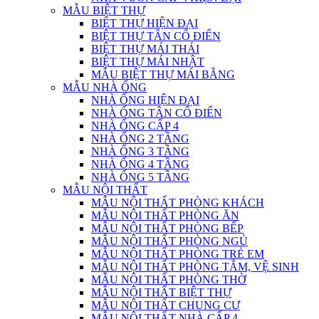
MẪU BIỆT THỰ
BIỆT THỰ HIỆN ĐẠI
BIỆT THỰ TÂN CỔ ĐIỂN
BIỆT THỰ MÁI THÁI
BIỆT THỰ MÁI NHẬT
MẪU BIỆT THỰ MÁI BẰNG
MẪU NHÀ ỐNG
NHÀ ỐNG HIỆN ĐẠI
NHÀ ỐNG TÂN CỔ ĐIỂN
NHÀ ỐNG CẤP 4
NHÀ ỐNG 2 TẦNG
NHÀ ỐNG 3 TẦNG
NHÀ ỐNG 4 TẦNG
NHÀ ỐNG 5 TẦNG
MẪU NỘI THẤT
MẪU NỘI THẤT PHÒNG KHÁCH
MẪU NỘI THẤT PHÒNG ĂN
MẪU NỘI THẤT PHÒNG BẾP
MẪU NỘI THẤT PHÒNG NGỦ
MẪU NỘI THẤT PHÒNG TRẺ EM
MẪU NỘI THẤT PHÒNG TẮM, VỆ SINH
MẪU NỘI THẤT PHÒNG THỜ
MẪU NỘI THẤT BIỆT THỰ
MẪU NỘI THẤT CHUNG CƯ
MẪU NỘI THẤT NHÀ CẤP 4