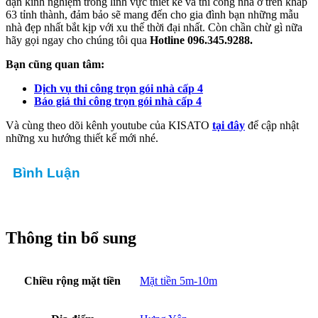
dặn kinh nghiệm trong lĩnh vực thiết kế và thi công nhà ở trên khắp
63 tỉnh thành, đảm bảo sẽ mang đến cho gia đình bạn những mẫu
nhà đẹp nhất bắt kịp với xu thế thời đại nhất. Còn chần chừ gì nữa
hãy gọi ngay cho chúng tôi qua
Hotline 096.345.9288.
Bạn cũng quan tâm:
Dịch vụ thi công trọn gói nhà cấp 4
Báo giá thi công trọn gói nhà cấp 4
Và cùng theo dõi kênh youtube của KISATO
tại đây
để cập nhật
những xu hướng thiết kế mới nhé.
Bình Luận
Thông tin bổ sung
Chiều rộng mặt tiền
Mặt tiền 5m-10m