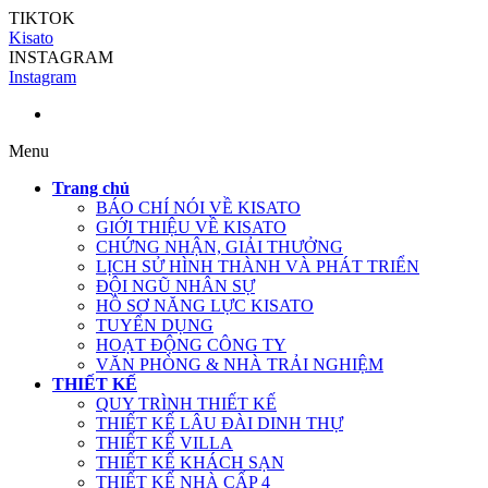
TIKTOK
Kisato
INSTAGRAM
Instagram
Menu
Trang chủ
BÁO CHÍ NÓI VỀ KISATO
GIỚI THIỆU VỀ KISATO
CHỨNG NHẬN, GIẢI THƯỞNG
LỊCH SỬ HÌNH THÀNH VÀ PHÁT TRIỂN
ĐỘI NGŨ NHÂN SỰ
HỒ SƠ NĂNG LỰC KISATO
TUYỂN DỤNG
HOẠT ĐỘNG CÔNG TY
VĂN PHÒNG & NHÀ TRẢI NGHIỆM
THIẾT KẾ
QUY TRÌNH THIẾT KẾ
THIẾT KẾ LÂU ĐÀI DINH THỰ
THIẾT KẾ VILLA
THIẾT KẾ KHÁCH SẠN
THIẾT KẾ NHÀ CẤP 4