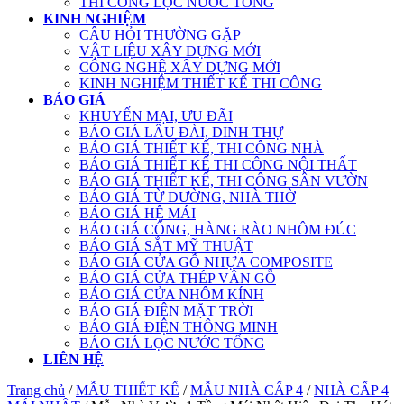
THI CÔNG LỌC NƯỚC TỔNG
KINH NGHIỆM
CÂU HỎI THƯỜNG GẶP
VẬT LIỆU XÂY DỰNG MỚI
CÔNG NGHỆ XÂY DỰNG MỚI
KINH NGHIỆM THIẾT KẾ THI CÔNG
BÁO GIÁ
KHUYẾN MẠI, ƯU ĐÃI
BÁO GIÁ LÂU ĐÀI, DINH THỰ
BÁO GIÁ THIẾT KẾ, THI CÔNG NHÀ
BÁO GIÁ THIẾT KẾ THI CÔNG NỘI THẤT
BÁO GIÁ THIẾT KẾ, THI CÔNG SÂN VƯỜN
BÁO GIÁ TỪ ĐƯỜNG, NHÀ THỜ
BÁO GIÁ HỆ MÁI
BÁO GIÁ CỔNG, HÀNG RÀO NHÔM ĐÚC
BÁO GIÁ SẮT MỸ THUẬT
BÁO GIÁ CỬA GỖ NHỰA COMPOSITE
BÁO GIÁ CỬA THÉP VÂN GỖ
BÁO GIÁ CỬA NHÔM KÍNH
BÁO GIÁ ĐIỆN MẶT TRỜI
BÁO GIÁ ĐIỆN THÔNG MINH
BÁO GIÁ LỌC NƯỚC TỔNG
LIÊN HỆ
Trang chủ
/
MẪU THIẾT KẾ
/
MẪU NHÀ CẤP 4
/
NHÀ CẤP 4