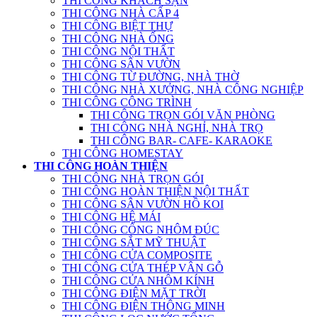
THI CÔNG KHÁCH SẠN
THI CÔNG NHÀ CẤP 4
THI CÔNG BIỆT THỰ
THI CÔNG NHÀ ỐNG
THI CÔNG NỘI THẤT
THI CÔNG SÂN VƯỜN
THI CÔNG TỪ ĐƯỜNG, NHÀ THỜ
THI CÔNG NHÀ XƯỞNG, NHÀ CÔNG NGHIỆP
THI CÔNG CÔNG TRÌNH
THI CÔNG TRỌN GÓI VĂN PHÒNG
THI CÔNG NHÀ NGHỈ, NHÀ TRỌ
THI CÔNG BAR- CAFE- KARAOKE
THI CÔNG HOMESTAY
THI CÔNG HOÀN THIỆN
THI CÔNG NHÀ TRỌN GÓI
THI CÔNG HOÀN THIỆN NỘI THẤT
THI CÔNG SÂN VƯỜN HỒ KOI
THI CÔNG HỆ MÁI
THI CÔNG CỔNG NHÔM ĐÚC
THI CÔNG SẮT MỸ THUẬT
THI CÔNG CỬA COMPOSITE
THI CÔNG CỬA THÉP VÂN GỖ
THI CÔNG CỬA NHÔM KÍNH
THI CÔNG ĐIỆN MẶT TRỜI
THI CÔNG ĐIỆN THÔNG MINH