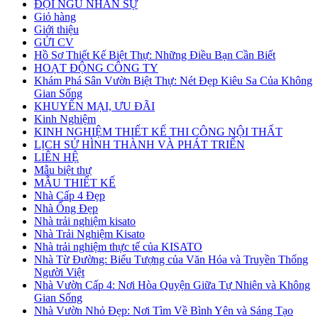
ĐỘI NGŨ NHÂN SỰ
Giỏ hàng
Giới thiệu
GỬI CV
Hồ Sơ Thiết Kế Biệt Thự: Những Điều Bạn Cần Biết
HOẠT ĐỘNG CÔNG TY
Khám Phá Sân Vườn Biệt Thự: Nét Đẹp Kiêu Sa Của Không
Gian Sống
KHUYẾN MẠI, ƯU ĐÃI
Kinh Nghiệm
KINH NGHIỆM THIẾT KẾ THI CÔNG NỘI THẤT
LỊCH SỬ HÌNH THÀNH VÀ PHÁT TRIỂN
LIÊN HỆ
Mẫu biệt thự
MẪU THIẾT KẾ
Nhà Cấp 4 Đẹp
Nhà Ống Đẹp
Nhà trải nghiệm kisato
Nhà Trải Nghiệm Kisato
Nhà trải nghiệm thực tế của KISATO
Nhà Từ Đường: Biểu Tượng của Văn Hóa và Truyền Thống
Người Việt
Nhà Vườn Cấp 4: Nơi Hòa Quyện Giữa Tự Nhiên và Không
Gian Sống
Nhà Vườn Nhỏ Đẹp: Nơi Tìm Về Bình Yên và Sáng Tạo