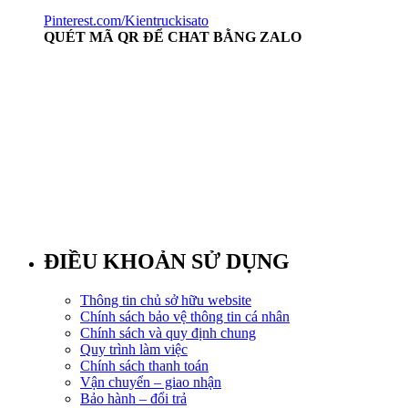
Pinterest.com/Kientruckisato
QUÉT MÃ QR ĐỂ CHAT BẰNG ZALO
ĐIỀU KHOẢN SỬ DỤNG
Thông tin chủ sở hữu website
Chính sách bảo vệ thông tin cá nhân
Chính sách và quy định chung
Quy trình làm việc
Chính sách thanh toán
Vận chuyển – giao nhận
Bảo hành – đổi trả