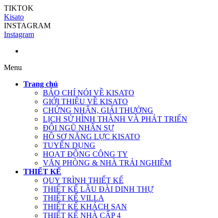
TIKTOK
Kisato
INSTAGRAM
Instagram
Menu
Trang chủ
BÁO CHÍ NÓI VỀ KISATO
GIỚI THIỆU VỀ KISATO
CHỨNG NHẬN, GIẢI THƯỞNG
LỊCH SỬ HÌNH THÀNH VÀ PHÁT TRIỂN
ĐỘI NGŨ NHÂN SỰ
HỒ SƠ NĂNG LỰC KISATO
TUYỂN DỤNG
HOẠT ĐỘNG CÔNG TY
VĂN PHÒNG & NHÀ TRẢI NGHIỆM
THIẾT KẾ
QUY TRÌNH THIẾT KẾ
THIẾT KẾ LÂU ĐÀI DINH THỰ
THIẾT KẾ VILLA
THIẾT KẾ KHÁCH SẠN
THIẾT KẾ NHÀ CẤP 4