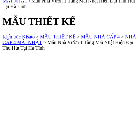
MÁI NHẬT
/ Mẫu Nhà Vườn 1 Tầng Mái Nhật Hiện Đại Thu Hút
Tại Hà Tĩnh
MẪU THIẾT KẾ
Kiến trúc Kisato
>
MẪU THIẾT KẾ
>
MẪU NHÀ CẤP 4
>
NHÀ
CẤP 4 MÁI NHẬT
>
Mẫu Nhà Vườn 1 Tầng Mái Nhật Hiện Đại
Thu Hút Tại Hà Tĩnh