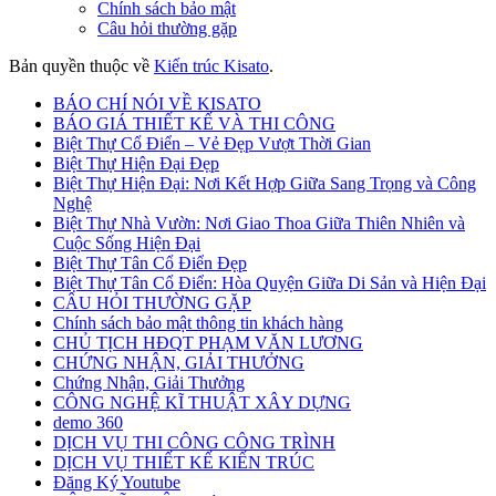
Chính sách bảo mật
Câu hỏi thường gặp
Bản quyền thuộc về
Kiến trúc Kisato
.
BÁO CHÍ NÓI VỀ KISATO
BÁO GIÁ THIẾT KẾ VÀ THI CÔNG
Biệt Thự Cổ Điển – Vẻ Đẹp Vượt Thời Gian
Biệt Thự Hiện Đại Đẹp
Biệt Thự Hiện Đại: Nơi Kết Hợp Giữa Sang Trọng và Công
Nghệ
Biệt Thự Nhà Vườn: Nơi Giao Thoa Giữa Thiên Nhiên và
Cuộc Sống Hiện Đại
Biệt Thự Tân Cổ Điển Đẹp
Biệt Thự Tân Cổ Điển: Hòa Quyện Giữa Di Sản và Hiện Đại
CÂU HỎI THƯỜNG GẶP
Chính sách bảo mật thông tin khách hàng
CHỦ TỊCH HĐQT PHẠM VĂN LƯƠNG
CHỨNG NHẬN, GIẢI THƯỞNG
Chứng Nhận, Giải Thưởng
CÔNG NGHỆ KĨ THUẬT XÂY DỰNG
demo 360
DỊCH VỤ THI CÔNG CÔNG TRÌNH
DỊCH VỤ THIẾT KẾ KIẾN TRÚC
Đăng Ký Youtube