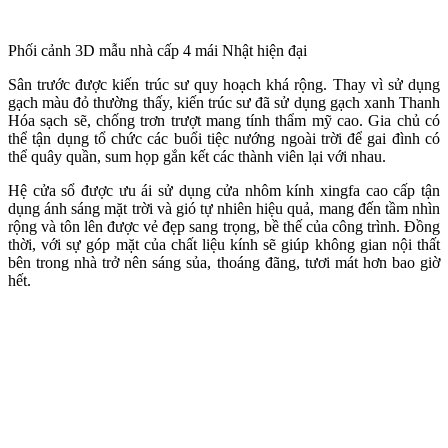
Phối cảnh 3D mẫu nhà cấp 4 mái Nhật hiện đại
Sân trước được kiến trúc sư quy hoạch khá rộng. Thay vì sử dụng
gạch màu đỏ thường thấy, kiến trúc sư đã sử dụng gạch xanh Thanh
Hóa sạch sẽ, chống trơn trượt mang tính thẩm mỹ cao. Gia chủ có
thể tận dụng tổ chức các buổi tiệc nướng ngoài trời để gai đình có
thể quây quần, sum họp gắn kết các thành viên lại với nhau.
Hệ cửa sổ được ưu ái sử dụng cửa nhôm kính xingfa cao cấp tận
dụng ánh sáng mặt trời và gió tự nhiên hiệu quả, mang đến tầm nhìn
rộng và tôn lên được vẻ đẹp sang trọng, bề thế của công trình. Đồng
thời, với sự góp mặt của chất liệu kính sẽ giúp không gian nội thất
bên trong nhà trở nên sáng sủa, thoáng đãng, tươi mát hơn bao giờ
hết.