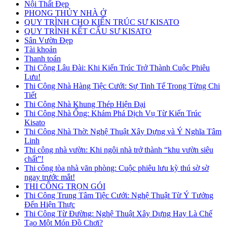
Nội Thất Đẹp
PHONG THỦY NHÀ Ở
QUY TRÌNH CHO KIẾN TRÚC SƯ KISATO
QUY TRÌNH KẾT CẤU SƯ KISATO
Sân Vườn Đẹp
Tài khoản
Thanh toán
Thi Công Lâu Đài: Khi Kiến Trúc Trở Thành Cuộc Phiêu
Lưu!
Thi Công Nhà Hàng Tiệc Cưới: Sự Tinh Tế Trong Từng Chi
Tiết
Thi Công Nhà Khung Thép Hiện Đại
Thi Công Nhà Ống: Khám Phá Dịch Vụ Từ Kiến Trúc
Kisato
Thi Công Nhà Thờ: Nghệ Thuật Xây Dựng và Ý Nghĩa Tâm
Linh
Thi công nhà vườn: Khi ngôi nhà trở thành “khu vườn siêu
chất”!
Thi công tòa nhà văn phòng: Cuộc phiêu lưu kỳ thú sờ sờ
ngay trước mắt!
THI CÔNG TRỌN GÓI
Thi Công Trung Tâm Tiệc Cưới: Nghệ Thuật Từ Ý Tưởng
Đến Hiện Thực
Thi Công Từ Đường: Nghệ Thuật Xây Dựng Hay Là Chế
Tạo Một Món Đồ Chơi?