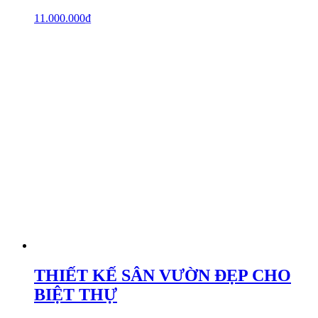
11.000.000
₫
THIẾT KẾ SÂN VƯỜN ĐẸP CHO
BIỆT THỰ