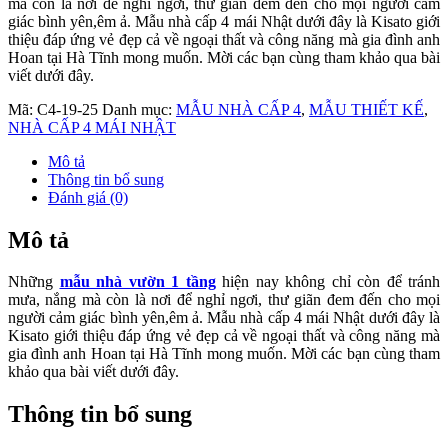
mà còn là nơi để nghỉ ngơi, thư giãn đem đến cho mọi người cảm
giác bình yên,êm ả. Mẫu nhà cấp 4 mái Nhật dưới đây là Kisato giới
thiệu đáp ứng vẻ đẹp cả về ngoại thất và công năng mà gia đình anh
Hoan tại Hà Tĩnh mong muốn. Mời các bạn cùng tham khảo qua bài
viết dưới đây.
Mã:
C4-19-25
Danh mục:
MẪU NHÀ CẤP 4
,
MẪU THIẾT KẾ
,
NHÀ CẤP 4 MÁI NHẬT
Mô tả
Thông tin bổ sung
Đánh giá (0)
Mô tả
Những
mẫu nhà vườn 1 tầng
hiện nay không chỉ còn để tránh
mưa, nắng mà còn là nơi để nghỉ ngơi, thư giãn đem đến cho mọi
người cảm giác bình yên,êm ả. Mẫu nhà cấp 4 mái Nhật dưới đây là
Kisato giới thiệu đáp ứng vẻ đẹp cả về ngoại thất và công năng mà
gia đình anh Hoan tại Hà Tĩnh mong muốn. Mời các bạn cùng tham
khảo qua bài viết dưới đây.
Thông tin bổ sung