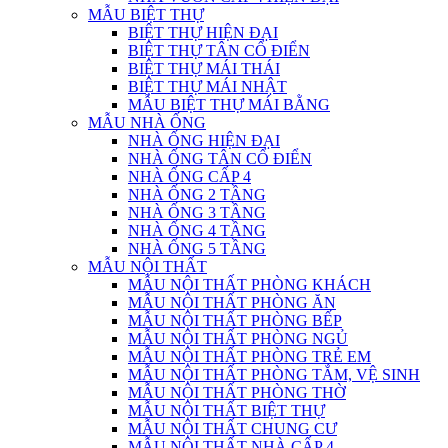
MẪU BIỆT THỰ
BIỆT THỰ HIỆN ĐẠI
BIỆT THỰ TÂN CỔ ĐIỂN
BIỆT THỰ MÁI THÁI
BIỆT THỰ MÁI NHẬT
MẪU BIỆT THỰ MÁI BẰNG
MẪU NHÀ ỐNG
NHÀ ỐNG HIỆN ĐẠI
NHÀ ỐNG TÂN CỔ ĐIỂN
NHÀ ỐNG CẤP 4
NHÀ ỐNG 2 TẦNG
NHÀ ỐNG 3 TẦNG
NHÀ ỐNG 4 TẦNG
NHÀ ỐNG 5 TẦNG
MẪU NỘI THẤT
MẪU NỘI THẤT PHÒNG KHÁCH
MẪU NỘI THẤT PHÒNG ĂN
MẪU NỘI THẤT PHÒNG BẾP
MẪU NỘI THẤT PHÒNG NGỦ
MẪU NỘI THẤT PHÒNG TRẺ EM
MẪU NỘI THẤT PHÒNG TẮM, VỆ SINH
MẪU NỘI THẤT PHÒNG THỜ
MẪU NỘI THẤT BIỆT THỰ
MẪU NỘI THẤT CHUNG CƯ
MẪU NỘI THẤT NHÀ CẤP 4