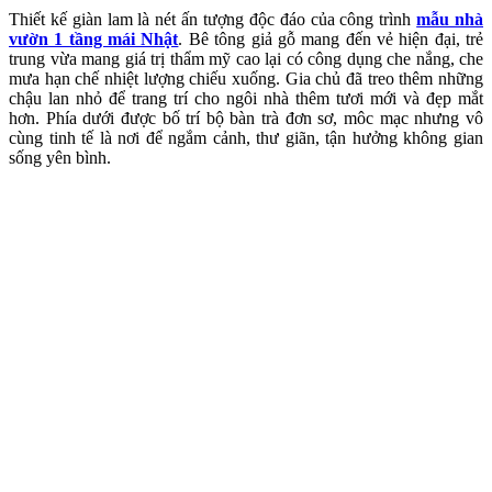
Thiết kế giàn lam là nét ấn tượng độc đáo của công trình
mẫu nhà
vườn 1 tầng mái Nhật
. Bê tông giả gỗ mang đến vẻ hiện đại, trẻ
trung vừa mang giá trị thẩm mỹ cao lại có công dụng che nắng, che
mưa hạn chế nhiệt lượng chiếu xuống. Gia chủ đã treo thêm những
chậu lan nhỏ để trang trí cho ngôi nhà thêm tươi mới và đẹp mắt
hơn. Phía dưới được bố trí bộ bàn trà đơn sơ, môc mạc nhưng vô
cùng tinh tế là nơi để ngắm cảnh, thư giãn, tận hưởng không gian
sống yên bình.