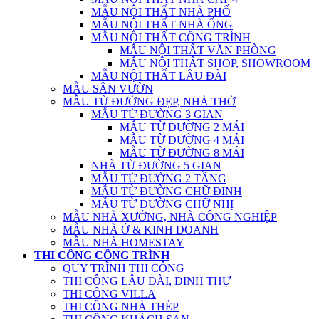
MẪU NỘI THẤT NHÀ PHỐ
MẪU NỘI THẤT NHÀ ỐNG
MẪU NỘI THẤT CÔNG TRÌNH
MẪU NỘI THẤT VĂN PHÒNG
MẪU NỘI THẤT SHOP, SHOWROOM
MẪU NỘI THẤT LÂU ĐÀI
MẪU SÂN VƯỜN
MẪU TỪ ĐƯỜNG ĐẸP, NHÀ THỜ
MẪU TỪ ĐƯỜNG 3 GIAN
MẪU TỪ ĐƯỜNG 2 MÁI
MẪU TỪ ĐƯỜNG 4 MÁI
MẪU TỪ ĐƯỜNG 8 MÁI
NHÀ TỪ ĐƯỜNG 5 GIAN
MẪU TỪ ĐƯỜNG 2 TẦNG
MẪU TỪ ĐƯỜNG CHỮ ĐINH
MẪU TỪ ĐƯỜNG CHỮ NHỊ
MẪU NHÀ XƯỞNG, NHÀ CÔNG NGHIỆP
MẪU NHÀ Ở & KINH DOANH
MẪU NHÀ HOMESTAY
THI CÔNG CÔNG TRÌNH
QUY TRÌNH THI CÔNG
THI CÔNG LÂU ĐÀI, DINH THỰ
THI CÔNG VILLA
THI CÔNG NHÀ THÉP