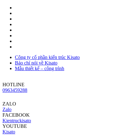
Công ty cổ phần kiến trúc Kisato
Báo chí nói về Kisato
Mẫu thiết kế – công trình
HOTLINE
0963459288
ZALO
Zalo
FACEBOOK
Kientruckisato
YOUTUBE
Kisato