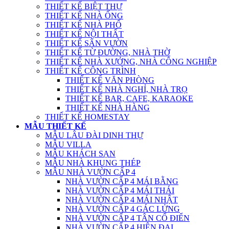
THIẾT KẾ BIỆT THỰ
THIẾT KẾ NHÀ ỐNG
THIẾT KẾ NHÀ PHỐ
THIẾT KẾ NỘI THẤT
THIẾT KẾ SÂN VƯỜN
THIẾT KẾ TỪ ĐƯỜNG, NHÀ THỜ
THIẾT KẾ NHÀ XƯỞNG, NHÀ CÔNG NGHIỆP
THIẾT KẾ CÔNG TRÌNH
THIẾT KẾ VĂN PHÒNG
THIẾT KẾ NHÀ NGHỈ, NHÀ TRỌ
THIẾT KẾ BAR, CAFE, KARAOKE
THIẾT KẾ NHÀ HÀNG
THIẾT KẾ HOMESTAY
MẪU THIẾT KẾ
MẪU LÂU ĐÀI DINH THỰ
MẪU VILLA
MẪU KHÁCH SẠN
MẪU NHÀ KHUNG THÉP
MẪU NHÀ VƯỜN CẤP 4
NHÀ VƯỜN CẤP 4 MÁI BẰNG
NHÀ VƯỜN CẤP 4 MÁI THÁI
NHÀ VƯỜN CẤP 4 MÁI NHẬT
NHÀ VƯỜN CẤP 4 GÁC LỬNG
NHÀ VƯỜN CẤP 4 TÂN CỔ ĐIỂN
NHÀ VƯỜN CẤP 4 HIỆN ĐẠI