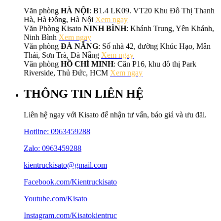
Văn phòng
HÀ NỘI
: B1.4 LK09. VT20 Khu Đô Thị Thanh
Hà, Hà Đông, Hà Nội
Xem ngay
Văn Phòng Kisato
NINH BÌNH
: Khánh Trung, Yên Khánh,
Ninh Bình
Xem ngay
Văn phòng
ĐÀ NẴNG
: Số nhà 42, đường Khúc Hạo, Mân
Thái, Sơn Trà, Đà Nẵng
Xem ngay
Văn phòng
HỒ CHÍ MINH
: Căn P16, khu đô thị Park
Riverside, Thủ Đức, HCM
Xem ngay
THÔNG TIN LIÊN HỆ
Liên hệ ngay với Kisato để nhận tư vấn, báo giá và ưu đãi.
Hotline:
0963459288
Zalo: 0963459288
kientruckisato@gmail.com
Facebook.com/Kientruckisato
Youtube.com/Kisato
Instagram.com/Kisatokientruc