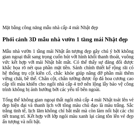
Mặt bằng công năng mẫu nhà cấp 4 mái Nhật đẹp
Phối cảnh 3D mẫu nhà vườn 1 tầng mái Nhật đẹp
Mẫu nhà vườn 1 tầng mái Nhật ấn tượng đẹp gây chú ý bởi không
gian ngoại thất sang trọng cuốn hút với hình khối thanh thoát, vuông
vức kết hợp với mái Nhật bắt mắt. Có thể thấy sự đăng đối được
khắc họa rõ nét qua phần mặt tiền. Sảnh chính thiết kế rộng rãi có
hệ thống trụ cột kiên cố, chắc khỏe giúp nâng đỡ phần mái thêm
vững chãi, bề thế. Chân cột, chân tường được ốp đá hoa cương cao
cấp tối màu khiến cho ngôi nhà cấp 4 trở nên lộng lẫy bảo vệ công
trình không bị ảnh hưởng bởi các yếu tố bên ngoài.
Tổng thể không gian ngoại thất ngôi nhà cấp 4 mái Nhật toát lên vẻ
đẹp hiện đại và thanh lịch với tông màu chủ đạo là màu trắng. Sắc
trắng tinh tế, lịch lãm không chỉ bắt mắt mà còn làm nổi bật các chi
tiết trang trí. Kết hợp với lớp ngói màu xanh lại càng tôn lên vẻ đẹp
ấn tượng và nổi bật.