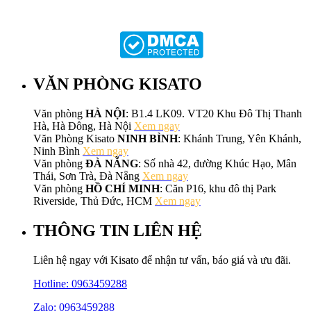
VĂN PHÒNG KISATO
Văn phòng
HÀ NỘI
: B1.4 LK09. VT20 Khu Đô Thị Thanh
Hà, Hà Đông, Hà Nội
Xem ngay
Văn Phòng Kisato
NINH BÌNH
: Khánh Trung, Yên Khánh,
Ninh Bình
Xem ngay
Văn phòng
ĐÀ NẴNG
: Số nhà 42, đường Khúc Hạo, Mân
Thái, Sơn Trà, Đà Nẵng
Xem ngay
Văn phòng
HỒ CHÍ MINH
: Căn P16, khu đô thị Park
Riverside, Thủ Đức, HCM
Xem ngay
THÔNG TIN LIÊN HỆ
Liên hệ ngay với Kisato để nhận tư vấn, báo giá và ưu đãi.
Hotline:
0963459288
Zalo: 0963459288