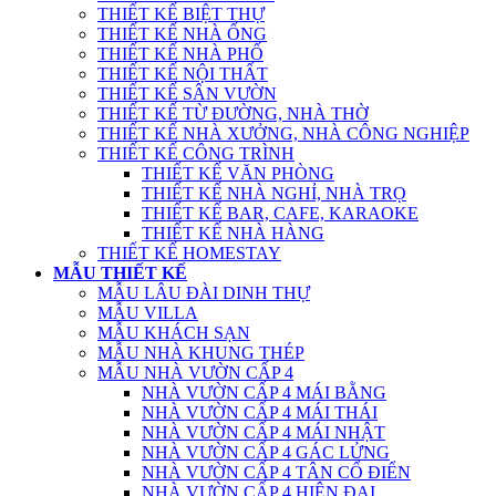
THIẾT KẾ BIỆT THỰ
THIẾT KẾ NHÀ ỐNG
THIẾT KẾ NHÀ PHỐ
THIẾT KẾ NỘI THẤT
THIẾT KẾ SÂN VƯỜN
THIẾT KẾ TỪ ĐƯỜNG, NHÀ THỜ
THIẾT KẾ NHÀ XƯỞNG, NHÀ CÔNG NGHIỆP
THIẾT KẾ CÔNG TRÌNH
THIẾT KẾ VĂN PHÒNG
THIẾT KẾ NHÀ NGHỈ, NHÀ TRỌ
THIẾT KẾ BAR, CAFE, KARAOKE
THIẾT KẾ NHÀ HÀNG
THIẾT KẾ HOMESTAY
MẪU THIẾT KẾ
MẪU LÂU ĐÀI DINH THỰ
MẪU VILLA
MẪU KHÁCH SẠN
MẪU NHÀ KHUNG THÉP
MẪU NHÀ VƯỜN CẤP 4
NHÀ VƯỜN CẤP 4 MÁI BẰNG
NHÀ VƯỜN CẤP 4 MÁI THÁI
NHÀ VƯỜN CẤP 4 MÁI NHẬT
NHÀ VƯỜN CẤP 4 GÁC LỬNG
NHÀ VƯỜN CẤP 4 TÂN CỔ ĐIỂN
NHÀ VƯỜN CẤP 4 HIỆN ĐẠI