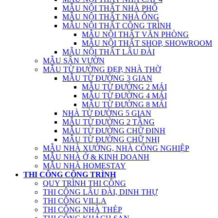
MẪU NỘI THẤT NHÀ PHỐ
MẪU NỘI THẤT NHÀ ỐNG
MẪU NỘI THẤT CÔNG TRÌNH
MẪU NỘI THẤT VĂN PHÒNG
MẪU NỘI THẤT SHOP, SHOWROOM
MẪU NỘI THẤT LÂU ĐÀI
MẪU SÂN VƯỜN
MẪU TỪ ĐƯỜNG ĐẸP, NHÀ THỜ
MẪU TỪ ĐƯỜNG 3 GIAN
MẪU TỪ ĐƯỜNG 2 MÁI
MẪU TỪ ĐƯỜNG 4 MÁI
MẪU TỪ ĐƯỜNG 8 MÁI
NHÀ TỪ ĐƯỜNG 5 GIAN
MẪU TỪ ĐƯỜNG 2 TẦNG
MẪU TỪ ĐƯỜNG CHỮ ĐINH
MẪU TỪ ĐƯỜNG CHỮ NHỊ
MẪU NHÀ XƯỞNG, NHÀ CÔNG NGHIỆP
MẪU NHÀ Ở & KINH DOANH
MẪU NHÀ HOMESTAY
THI CÔNG CÔNG TRÌNH
QUY TRÌNH THI CÔNG
THI CÔNG LÂU ĐÀI, DINH THỰ
THI CÔNG VILLA
THI CÔNG NHÀ THÉP