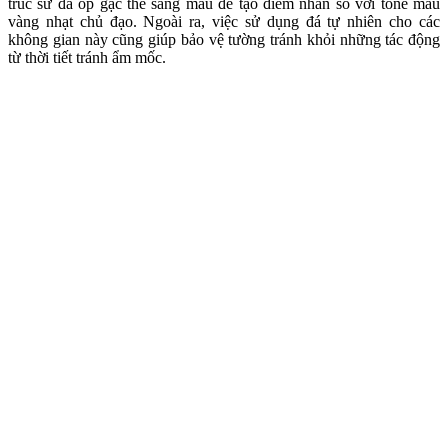
trúc sư đã ốp gạc thẻ sáng màu để tạo điểm nhấn so với tone màu
vàng nhạt chủ đạo. Ngoài ra, việc sử dụng đá tự nhiên cho các
không gian này cũng giúp bảo vệ tường tránh khỏi những tác động
từ thời tiết tránh ẩm mốc.