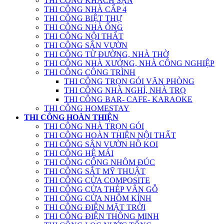
THI CÔNG KHÁCH SẠN
THI CÔNG NHÀ CẤP 4
THI CÔNG BIỆT THỰ
THI CÔNG NHÀ ỐNG
THI CÔNG NỘI THẤT
THI CÔNG SÂN VƯỜN
THI CÔNG TỪ ĐƯỜNG, NHÀ THỜ
THI CÔNG NHÀ XƯỞNG, NHÀ CÔNG NGHIỆP
THI CÔNG CÔNG TRÌNH
THI CÔNG TRỌN GÓI VĂN PHÒNG
THI CÔNG NHÀ NGHỈ, NHÀ TRỌ
THI CÔNG BAR- CAFE- KARAOKE
THI CÔNG HOMESTAY
THI CÔNG HOÀN THIỆN
THI CÔNG NHÀ TRỌN GÓI
THI CÔNG HOÀN THIỆN NỘI THẤT
THI CÔNG SÂN VƯỜN HỒ KOI
THI CÔNG HỆ MÁI
THI CÔNG CỔNG NHÔM ĐÚC
THI CÔNG SẮT MỸ THUẬT
THI CÔNG CỬA COMPOSITE
THI CÔNG CỬA THÉP VÂN GỖ
THI CÔNG CỬA NHÔM KÍNH
THI CÔNG ĐIỆN MẶT TRỜI
THI CÔNG ĐIỆN THÔNG MINH