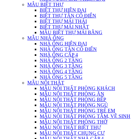
MẪU BIỆT THỰ
BIỆT THỰ HIỆN ĐẠI
BIỆT THỰ TÂN CỔ ĐIỂN
BIỆT THỰ MÁI THÁI
BIỆT THỰ MÁI NHẬT
MẪU BIỆT THỰ MÁI BẰNG
MẪU NHÀ ỐNG
NHÀ ỐNG HIỆN ĐẠI
NHÀ ỐNG TÂN CỔ ĐIỂN
NHÀ ỐNG CẤP 4
NHÀ ỐNG 2 TẦNG
NHÀ ỐNG 3 TẦNG
NHÀ ỐNG 4 TẦNG
NHÀ ỐNG 5 TẦNG
MẪU NỘI THẤT
MẪU NỘI THẤT PHÒNG KHÁCH
MẪU NỘI THẤT PHÒNG ĂN
MẪU NỘI THẤT PHÒNG BẾP
MẪU NỘI THẤT PHÒNG NGỦ
MẪU NỘI THẤT PHÒNG TRẺ EM
MẪU NỘI THẤT PHÒNG TẮM, VỆ SINH
MẪU NỘI THẤT PHÒNG THỜ
MẪU NỘI THẤT BIỆT THỰ
MẪU NỘI THẤT CHUNG CƯ
MẪU NỘI THẤT NHÀ CẤP 4