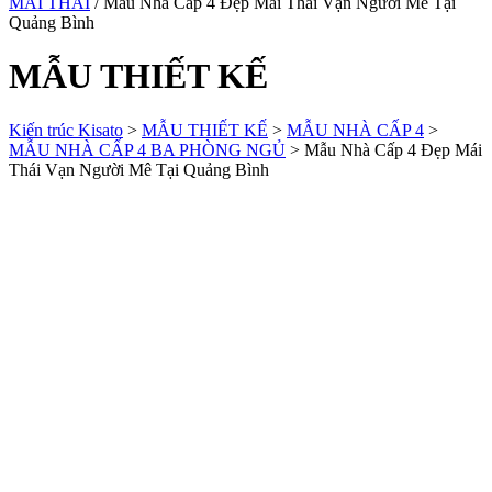
MÁI THÁI
/ Mẫu Nhà Cấp 4 Đẹp Mái Thái Vạn Người Mê Tại
Quảng Bình
MẪU THIẾT KẾ
Kiến trúc Kisato
>
MẪU THIẾT KẾ
>
MẪU NHÀ CẤP 4
>
MẪU NHÀ CẤP 4 BA PHÒNG NGỦ
>
Mẫu Nhà Cấp 4 Đẹp Mái
Thái Vạn Người Mê Tại Quảng Bình