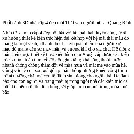
Phối cảnh 3D nhà cấp 4 đẹp mái Thái vạn người mê tại Quảng Bình
Nhìn từ xa nhà cấp 4 đẹp nổi bật với hệ mái thái duyên dáng. Với
xu hướng thiết kế kiến trúc hiện đại kết hợp với hệ mái thái màu đỏ
mang lại một vẻ đẹp thanh thoát, theo quan điểm của người xưa
màu đỏ mang đến sự may mắn và vượng khí cho gia chủ. Hệ thống
mái Thái được thiết kế theo kiểu hình chữ A giật cấp được các kiến
trúc sư tính toán tỉ mỉ về độ dốc giúp tăng khả năng thoát nước
nhanh chóng chống thấm dột về mùa mưa và mát mẻ vào mùa hè.
Cùng với hệ con son giả gỗ áp mái không những khiến công trình
trở nên vững chãi mà còn tô điểm sinh động cho ngôi nhà. Để đảm
bảo cho con người và trang thiết bị trong ngôi nhà các kiến trúc đã
thiết kế thêm cột thu lôi chống sét giúp an toàn hơn trong mùa mưa
bão.