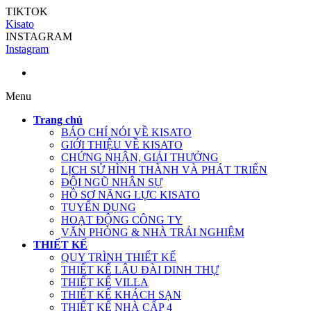
TIKTOK
Kisato
INSTAGRAM
Instagram
Menu
Trang chủ
BÁO CHÍ NÓI VỀ KISATO
GIỚI THIỆU VỀ KISATO
CHỨNG NHẬN, GIẢI THƯỞNG
LỊCH SỬ HÌNH THÀNH VÀ PHÁT TRIỂN
ĐỘI NGŨ NHÂN SỰ
HỒ SƠ NĂNG LỰC KISATO
TUYỂN DỤNG
HOẠT ĐỘNG CÔNG TY
VĂN PHÒNG & NHÀ TRẢI NGHIỆM
THIẾT KẾ
QUY TRÌNH THIẾT KẾ
THIẾT KẾ LÂU ĐÀI DINH THỰ
THIẾT KẾ VILLA
THIẾT KẾ KHÁCH SẠN
THIẾT KẾ NHÀ CẤP 4