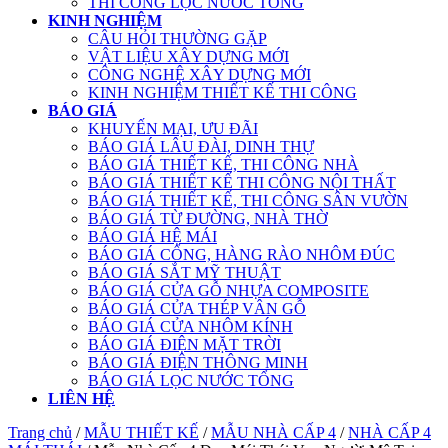
THI CÔNG LỌC NƯỚC TỔNG
KINH NGHIỆM
CÂU HỎI THƯỜNG GẶP
VẬT LIỆU XÂY DỰNG MỚI
CÔNG NGHỆ XÂY DỰNG MỚI
KINH NGHIỆM THIẾT KẾ THI CÔNG
BÁO GIÁ
KHUYẾN MẠI, ƯU ĐÃI
BÁO GIÁ LÂU ĐÀI, DINH THỰ
BÁO GIÁ THIẾT KẾ, THI CÔNG NHÀ
BÁO GIÁ THIẾT KẾ THI CÔNG NỘI THẤT
BÁO GIÁ THIẾT KẾ, THI CÔNG SÂN VƯỜN
BÁO GIÁ TỪ ĐƯỜNG, NHÀ THỜ
BÁO GIÁ HỆ MÁI
BÁO GIÁ CỔNG, HÀNG RÀO NHÔM ĐÚC
BÁO GIÁ SẮT MỸ THUẬT
BÁO GIÁ CỬA GỖ NHỰA COMPOSITE
BÁO GIÁ CỬA THÉP VÂN GỖ
BÁO GIÁ CỬA NHÔM KÍNH
BÁO GIÁ ĐIỆN MẶT TRỜI
BÁO GIÁ ĐIỆN THÔNG MINH
BÁO GIÁ LỌC NƯỚC TỔNG
LIÊN HỆ
Trang chủ
/
MẪU THIẾT KẾ
/
MẪU NHÀ CẤP 4
/
NHÀ CẤP 4