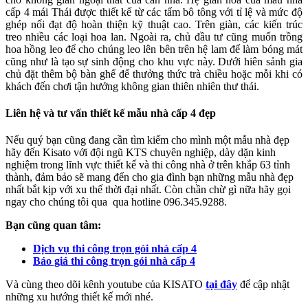
cấp 4 mái Thái được thiết kế từ các tấm bô tông với tỉ lệ và mức độ
ghép nối đạt độ hoàn thiện kỹ thuật cao. Trên giàn, các kiến trúc
treo nhiều các loại hoa lan. Ngoài ra, chủ đầu tư cũng muốn trồng
hoa hồng leo để cho chúng leo lên bên trên hệ lam để làm bóng mát
cũng như là tạo sự sinh động cho khu vực này. Dưới hiên sảnh gia
chủ đặt thêm bộ bàn ghế để thưởng thức trà chiều hoặc mỗi khi có
khách đến chơi tận hưởng không gian thiên nhiên thư thái.
Liên hệ và tư vấn thiết kế mẫu nhà cấp 4 đẹp
Nếu quý bạn cũng đang cần tìm kiếm cho mình một mẫu nhà đẹp
hãy đến Kisato với đội ngũ KTS chuyên nghiệp, dày dặn kinh
nghiệm trong lĩnh vực thiết kế và thi công nhà ở trên khắp 63 tỉnh
thành, đảm bảo sẽ mang đến cho gia đình bạn những mẫu nhà đẹp
nhất bắt kịp với xu thế thời đại nhất. Còn chần chừ gì nữa hãy gọi
ngay cho chúng tôi qua qua hotline 096.345.9288.
Bạn cũng quan tâm:
Dịch vụ thi công trọn gói nhà cấp 4
Báo giá thi công trọn gói nhà cấp 4
Và cùng theo dõi kênh youtube của KISATO
tại đây
để cập nhật
những xu hướng thiết kế mới nhé.