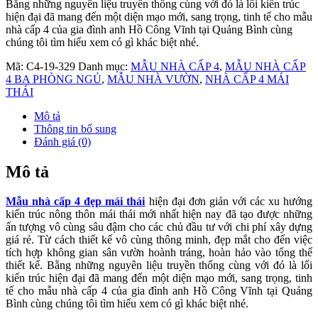
Bằng những nguyên liệu truyền thống cùng với đó là lối kiến trúc
hiện đại đã mang đến một diện mạo mới, sang trọng, tinh tế cho mẫu
nhà cấp 4 của gia đình anh Hồ Công Vĩnh tại Quảng Bình cùng
chúng tôi tìm hiểu xem có gì khác biệt nhé.
Mã:
C4-19-329
Danh mục:
MẪU NHÀ CẤP 4
,
MẪU NHÀ CẤP
4 BA PHÒNG NGỦ
,
MẪU NHÀ VƯỜN
,
NHÀ CẤP 4 MÁI
THÁI
Mô tả
Thông tin bổ sung
Đánh giá (0)
Mô tả
Mẫu nhà cấp 4 đẹp mái thái
hiện đại đơn giản với các xu hướng
kiến trúc nông thôn mái thái mới nhất hiện nay đã tạo được những
ấn tượng vô cùng sâu đậm cho các chủ đầu tư với chi phí xây dựng
giá rẻ. Từ cách thiết kế vô cùng thông minh, đẹp mắt cho đến việc
tích hợp không gian sân vườn hoành tráng, hoàn hảo vào tổng thể
thiết kế. Bằng những nguyên liệu truyền thống cùng với đó là lối
kiến trúc hiện đại đã mang đến một diện mạo mới, sang trọng, tinh
tế cho mẫu nhà cấp 4 của gia đình anh Hồ Công Vĩnh tại Quảng
Bình cùng chúng tôi tìm hiểu xem có gì khác biệt nhé.