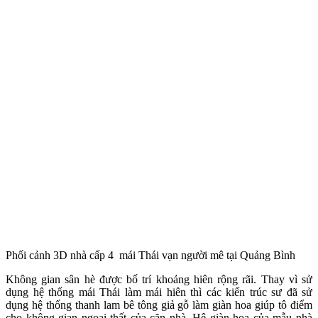
Phối cảnh 3D nhà cấp 4 mái Thái vạn người mê tại Quảng Bình
Không gian sân hè được bố trí khoảng hiên rộng rãi. Thay vì sử
dụng hệ thống mái Thái làm mái hiên thì các kiến trúc sư đã sử
dụng hệ thống thanh lam bê tông giả gỗ làm giàn hoa giúp tô điểm
cho không gian ngoại thất của căn nhà. Hệ giàn hoa của mẫu nhà