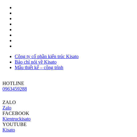
Công ty cổ phần kiến trúc Kisato
Báo chí nói về Kisato
Mẫu thiết kế – công trình
HOTLINE
0963459288
ZALO
Zalo
FACEBOOK
Kientruckisato
YOUTUBE
Kisato