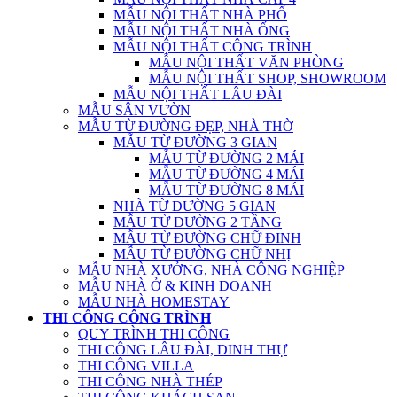
MẪU NỘI THẤT NHÀ PHỐ
MẪU NỘI THẤT NHÀ ỐNG
MẪU NỘI THẤT CÔNG TRÌNH
MẪU NỘI THẤT VĂN PHÒNG
MẪU NỘI THẤT SHOP, SHOWROOM
MẪU NỘI THẤT LÂU ĐÀI
MẪU SÂN VƯỜN
MẪU TỪ ĐƯỜNG ĐẸP, NHÀ THỜ
MẪU TỪ ĐƯỜNG 3 GIAN
MẪU TỪ ĐƯỜNG 2 MÁI
MẪU TỪ ĐƯỜNG 4 MÁI
MẪU TỪ ĐƯỜNG 8 MÁI
NHÀ TỪ ĐƯỜNG 5 GIAN
MẪU TỪ ĐƯỜNG 2 TẦNG
MẪU TỪ ĐƯỜNG CHỮ ĐINH
MẪU TỪ ĐƯỜNG CHỮ NHỊ
MẪU NHÀ XƯỞNG, NHÀ CÔNG NGHIỆP
MẪU NHÀ Ở & KINH DOANH
MẪU NHÀ HOMESTAY
THI CÔNG CÔNG TRÌNH
QUY TRÌNH THI CÔNG
THI CÔNG LÂU ĐÀI, DINH THỰ
THI CÔNG VILLA
THI CÔNG NHÀ THÉP