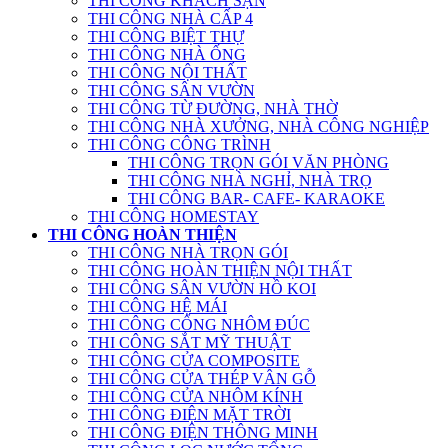
THI CÔNG KHÁCH SẠN
THI CÔNG NHÀ CẤP 4
THI CÔNG BIỆT THỰ
THI CÔNG NHÀ ỐNG
THI CÔNG NỘI THẤT
THI CÔNG SÂN VƯỜN
THI CÔNG TỪ ĐƯỜNG, NHÀ THỜ
THI CÔNG NHÀ XƯỞNG, NHÀ CÔNG NGHIỆP
THI CÔNG CÔNG TRÌNH
THI CÔNG TRỌN GÓI VĂN PHÒNG
THI CÔNG NHÀ NGHỈ, NHÀ TRỌ
THI CÔNG BAR- CAFE- KARAOKE
THI CÔNG HOMESTAY
THI CÔNG HOÀN THIỆN
THI CÔNG NHÀ TRỌN GÓI
THI CÔNG HOÀN THIỆN NỘI THẤT
THI CÔNG SÂN VƯỜN HỒ KOI
THI CÔNG HỆ MÁI
THI CÔNG CỔNG NHÔM ĐÚC
THI CÔNG SẮT MỸ THUẬT
THI CÔNG CỬA COMPOSITE
THI CÔNG CỬA THÉP VÂN GỖ
THI CÔNG CỬA NHÔM KÍNH
THI CÔNG ĐIỆN MẶT TRỜI
THI CÔNG ĐIỆN THÔNG MINH