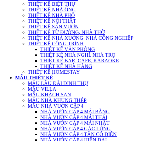
THIẾT KẾ BIỆT THỰ
THIẾT KẾ NHÀ ỐNG
THIẾT KẾ NHÀ PHỐ
THIẾT KẾ NỘI THẤT
THIẾT KẾ SÂN VƯỜN
THIẾT KẾ TỪ ĐƯỜNG, NHÀ THỜ
THIẾT KẾ NHÀ XƯỞNG, NHÀ CÔNG NGHIỆP
THIẾT KẾ CÔNG TRÌNH
THIẾT KẾ VĂN PHÒNG
THIẾT KẾ NHÀ NGHỈ, NHÀ TRỌ
THIẾT KẾ BAR, CAFE, KARAOKE
THIẾT KẾ NHÀ HÀNG
THIẾT KẾ HOMESTAY
MẪU THIẾT KẾ
MẪU LÂU ĐÀI DINH THỰ
MẪU VILLA
MẪU KHÁCH SẠN
MẪU NHÀ KHUNG THÉP
MẪU NHÀ VƯỜN CẤP 4
NHÀ VƯỜN CẤP 4 MÁI BẰNG
NHÀ VƯỜN CẤP 4 MÁI THÁI
NHÀ VƯỜN CẤP 4 MÁI NHẬT
NHÀ VƯỜN CẤP 4 GÁC LỬNG
NHÀ VƯỜN CẤP 4 TÂN CỔ ĐIỂN
NHÀ VƯỜN CẤP 4 HIỆN ĐẠI