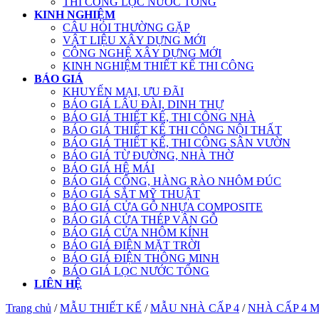
THI CÔNG LỌC NƯỚC TỔNG
KINH NGHIỆM
CÂU HỎI THƯỜNG GẶP
VẬT LIỆU XÂY DỰNG MỚI
CÔNG NGHỆ XÂY DỰNG MỚI
KINH NGHIỆM THIẾT KẾ THI CÔNG
BÁO GIÁ
KHUYẾN MẠI, ƯU ĐÃI
BÁO GIÁ LÂU ĐÀI, DINH THỰ
BÁO GIÁ THIẾT KẾ, THI CÔNG NHÀ
BÁO GIÁ THIẾT KẾ THI CÔNG NỘI THẤT
BÁO GIÁ THIẾT KẾ, THI CÔNG SÂN VƯỜN
BÁO GIÁ TỪ ĐƯỜNG, NHÀ THỜ
BÁO GIÁ HỆ MÁI
BÁO GIÁ CỔNG, HÀNG RÀO NHÔM ĐÚC
BÁO GIÁ SẮT MỸ THUẬT
BÁO GIÁ CỬA GỖ NHỰA COMPOSITE
BÁO GIÁ CỬA THÉP VÂN GỖ
BÁO GIÁ CỬA NHÔM KÍNH
BÁO GIÁ ĐIỆN MẶT TRỜI
BÁO GIÁ ĐIỆN THÔNG MINH
BÁO GIÁ LỌC NƯỚC TỔNG
LIÊN HỆ
Trang chủ
/
MẪU THIẾT KẾ
/
MẪU NHÀ CẤP 4
/
NHÀ CẤP 4 M