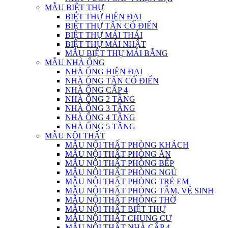
MẪU BIỆT THỰ
BIỆT THỰ HIỆN ĐẠI
BIỆT THỰ TÂN CỔ ĐIỂN
BIỆT THỰ MÁI THÁI
BIỆT THỰ MÁI NHẬT
MẪU BIỆT THỰ MÁI BẰNG
MẪU NHÀ ỐNG
NHÀ ỐNG HIỆN ĐẠI
NHÀ ỐNG TÂN CỔ ĐIỂN
NHÀ ỐNG CẤP 4
NHÀ ỐNG 2 TẦNG
NHÀ ỐNG 3 TẦNG
NHÀ ỐNG 4 TẦNG
NHÀ ỐNG 5 TẦNG
MẪU NỘI THẤT
MẪU NỘI THẤT PHÒNG KHÁCH
MẪU NỘI THẤT PHÒNG ĂN
MẪU NỘI THẤT PHÒNG BẾP
MẪU NỘI THẤT PHÒNG NGỦ
MẪU NỘI THẤT PHÒNG TRẺ EM
MẪU NỘI THẤT PHÒNG TẮM, VỆ SINH
MẪU NỘI THẤT PHÒNG THỜ
MẪU NỘI THẤT BIỆT THỰ
MẪU NỘI THẤT CHUNG CƯ
MẪU NỘI THẤT NHÀ CẤP 4