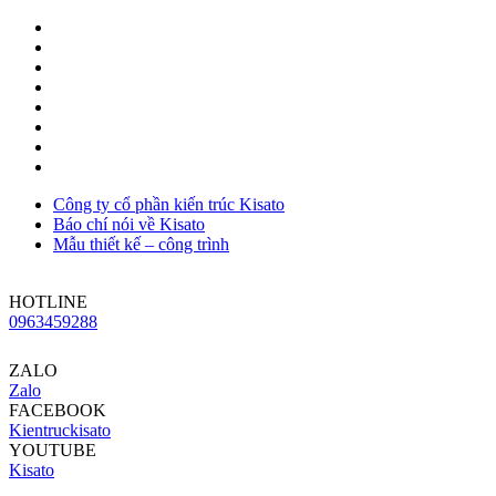
Công ty cổ phần kiến trúc Kisato
Báo chí nói về Kisato
Mẫu thiết kế – công trình
HOTLINE
0963459288
ZALO
Zalo
FACEBOOK
Kientruckisato
YOUTUBE
Kisato