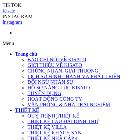
TIKTOK
Kisato
INSTAGRAM
Instagram
Menu
Trang chủ
BÁO CHÍ NÓI VỀ KISATO
GIỚI THIỆU VỀ KISATO
CHỨNG NHẬN, GIẢI THƯỞNG
LỊCH SỬ HÌNH THÀNH VÀ PHÁT TRIỂN
ĐỘI NGŨ NHÂN SỰ
HỒ SƠ NĂNG LỰC KISATO
TUYỂN DỤNG
HOẠT ĐỘNG CÔNG TY
VĂN PHÒNG & NHÀ TRẢI NGHIỆM
THIẾT KẾ
QUY TRÌNH THIẾT KẾ
THIẾT KẾ LÂU ĐÀI DINH THỰ
THIẾT KẾ VILLA
THIẾT KẾ KHÁCH SẠN
THIẾT KẾ NHÀ CẤP 4