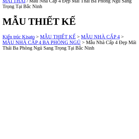
MÁI THÁI
/ Mẫu Nhà Cấp 4 Đẹp Mái Thái Ba Phòng Ngủ Sang
Trọng Tại Bắc Ninh
MẪU THIẾT KẾ
Kiến trúc Kisato
>
MẪU THIẾT KẾ
>
MẪU NHÀ CẤP 4
>
MẪU NHÀ CẤP 4 BA PHÒNG NGỦ
>
Mẫu Nhà Cấp 4 Đẹp Mái
Thái Ba Phòng Ngủ Sang Trọng Tại Bắc Ninh