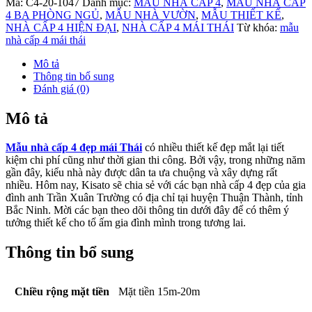
Mã:
C4-20-1047
Danh mục:
MẪU NHÀ CẤP 4
,
MẪU NHÀ CẤP
4 BA PHÒNG NGỦ
,
MẪU NHÀ VƯỜN
,
MẪU THIẾT KẾ
,
NHÀ CẤP 4 HIỆN ĐẠI
,
NHÀ CẤP 4 MÁI THÁI
Từ khóa:
mẫu
nhà cấp 4 mái thái
Mô tả
Thông tin bổ sung
Đánh giá (0)
Mô tả
Mẫu nhà cấp 4 đẹp mái Thái
có nhiều thiết kế đẹp mắt lại tiết
kiệm chi phí cũng như thời gian thi công. Bởi vậy, trong những năm
gần đây, kiểu nhà này được dân ta ưa chuộng và xây dựng rất
nhiều. Hôm nay, Kisato sẽ chia sẻ với các bạn nhà cấp 4 đẹp của gia
đình anh Trần Xuân Trường có địa chỉ tại huyện Thuận Thành, tỉnh
Bắc Ninh. Mời các bạn theo dõi thông tin dưới đây để có thêm ý
tưởng thiết kế cho tổ ấm gia đình mình trong tương lai.
Thông tin bổ sung
Chiều rộng mặt tiền
Mặt tiền 15m-20m