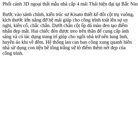
Phối cảnh 3D ngoại thất mẫu nhà cấp 4 mái Thái hiện đại tại Bắc Ni
Bước vào sảnh chính, kiến trúc sư Kisato thiết kế đôi cột trụ vuông,
kích thước lớn nâng đỡ hệ mái giúp cho công trình toát lên sự uy
nghi, kiên cố, chắc chắn. Dưới chân cột ốp đá màu đen tạo điểm
nhấn đẹp mắt. Hai chiếc đèn được treo trên thân để cung cấp ánh
sáng và có tác dụng trang trí giúp cho ngôi nhà trở nên lung linh,
huyền ảo khi về đêm. Hệ thống lan can ban công xung quanh hiên
nhà sử dụng con tiện bê tông trắng sứ tô điểm thêm nét đẹp của
công trình.