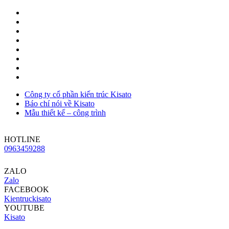
Công ty cổ phần kiến trúc Kisato
Báo chí nói về Kisato
Mẫu thiết kế – công trình
HOTLINE
0963459288
ZALO
Zalo
FACEBOOK
Kientruckisato
YOUTUBE
Kisato