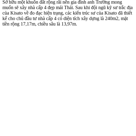
Sở hữu một khuôn đất rộng rãi nên gia đình anh Trường mong
muốn sẽ xây nhà cấp 4 đẹp mái Thái. Sau khi đội ngũ kỹ sư trắc địa
của Kisato về đo đạc hiện trạng, các kiến trúc sư của Kisato đã thiết
kế cho chủ đầu tư nhà cấp 4 có diện tích xây dựng là 240m2, mặt
tiền rộng 17,17m, chiều sâu là 13,97m.