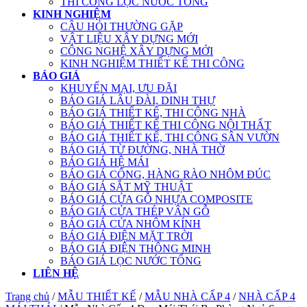
THI CÔNG LỌC NƯỚC TỔNG
KINH NGHIỆM
CÂU HỎI THƯỜNG GẶP
VẬT LIỆU XÂY DỰNG MỚI
CÔNG NGHỆ XÂY DỰNG MỚI
KINH NGHIỆM THIẾT KẾ THI CÔNG
BÁO GIÁ
KHUYẾN MẠI, ƯU ĐÃI
BÁO GIÁ LÂU ĐÀI, DINH THỰ
BÁO GIÁ THIẾT KẾ, THI CÔNG NHÀ
BÁO GIÁ THIẾT KẾ THI CÔNG NỘI THẤT
BÁO GIÁ THIẾT KẾ, THI CÔNG SÂN VƯỜN
BÁO GIÁ TỪ ĐƯỜNG, NHÀ THỜ
BÁO GIÁ HỆ MÁI
BÁO GIÁ CỔNG, HÀNG RÀO NHÔM ĐÚC
BÁO GIÁ SẮT MỸ THUẬT
BÁO GIÁ CỬA GỖ NHỰA COMPOSITE
BÁO GIÁ CỬA THÉP VÂN GỖ
BÁO GIÁ CỬA NHÔM KÍNH
BÁO GIÁ ĐIỆN MẶT TRỜI
BÁO GIÁ ĐIỆN THÔNG MINH
BÁO GIÁ LỌC NƯỚC TỔNG
LIÊN HỆ
Trang chủ
/
MẪU THIẾT KẾ
/
MẪU NHÀ CẤP 4
/
NHÀ CẤP 4