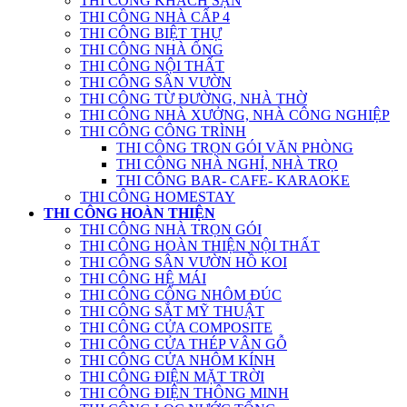
THI CÔNG KHÁCH SẠN
THI CÔNG NHÀ CẤP 4
THI CÔNG BIỆT THỰ
THI CÔNG NHÀ ỐNG
THI CÔNG NỘI THẤT
THI CÔNG SÂN VƯỜN
THI CÔNG TỪ ĐƯỜNG, NHÀ THỜ
THI CÔNG NHÀ XƯỞNG, NHÀ CÔNG NGHIỆP
THI CÔNG CÔNG TRÌNH
THI CÔNG TRỌN GÓI VĂN PHÒNG
THI CÔNG NHÀ NGHỈ, NHÀ TRỌ
THI CÔNG BAR- CAFE- KARAOKE
THI CÔNG HOMESTAY
THI CÔNG HOÀN THIỆN
THI CÔNG NHÀ TRỌN GÓI
THI CÔNG HOÀN THIỆN NỘI THẤT
THI CÔNG SÂN VƯỜN HỒ KOI
THI CÔNG HỆ MÁI
THI CÔNG CỔNG NHÔM ĐÚC
THI CÔNG SẮT MỸ THUẬT
THI CÔNG CỬA COMPOSITE
THI CÔNG CỬA THÉP VÂN GỖ
THI CÔNG CỬA NHÔM KÍNH
THI CÔNG ĐIỆN MẶT TRỜI
THI CÔNG ĐIỆN THÔNG MINH