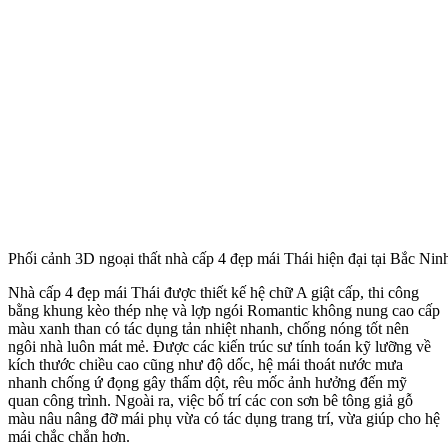
Phối cảnh 3D ngoại thất nhà cấp 4 đẹp mái Thái hiện đại tại Bắc Nin
Nhà cấp 4 đẹp mái Thái được thiết kế hệ chữ A giật cấp, thi công
bằng khung kèo thép nhẹ và lợp ngói Romantic không nung cao cấp
màu xanh than có tác dụng tản nhiệt nhanh, chống nóng tốt nên
ngôi nhà luôn mát mẻ. Được các kiến trúc sư tính toán kỹ lưỡng về
kích thước chiều cao cũng như độ dốc, hệ mái thoát nước mưa
nhanh chống ứ đọng gây thấm dột, rêu mốc ảnh hưởng đến mỹ
quan công trình. Ngoài ra, việc bố trí các con sơn bê tông giả gỗ
màu nâu nâng đỡ mái phụ vừa có tác dụng trang trí, vừa giúp cho hệ
mái chắc chắn hơn.