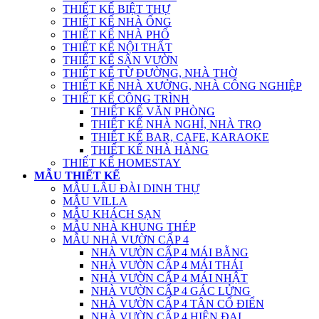
THIẾT KẾ BIỆT THỰ
THIẾT KẾ NHÀ ỐNG
THIẾT KẾ NHÀ PHỐ
THIẾT KẾ NỘI THẤT
THIẾT KẾ SÂN VƯỜN
THIẾT KẾ TỪ ĐƯỜNG, NHÀ THỜ
THIẾT KẾ NHÀ XƯỞNG, NHÀ CÔNG NGHIỆP
THIẾT KẾ CÔNG TRÌNH
THIẾT KẾ VĂN PHÒNG
THIẾT KẾ NHÀ NGHỈ, NHÀ TRỌ
THIẾT KẾ BAR, CAFE, KARAOKE
THIẾT KẾ NHÀ HÀNG
THIẾT KẾ HOMESTAY
MẪU THIẾT KẾ
MẪU LÂU ĐÀI DINH THỰ
MẪU VILLA
MẪU KHÁCH SẠN
MẪU NHÀ KHUNG THÉP
MẪU NHÀ VƯỜN CẤP 4
NHÀ VƯỜN CẤP 4 MÁI BẰNG
NHÀ VƯỜN CẤP 4 MÁI THÁI
NHÀ VƯỜN CẤP 4 MÁI NHẬT
NHÀ VƯỜN CẤP 4 GÁC LỬNG
NHÀ VƯỜN CẤP 4 TÂN CỔ ĐIỂN
NHÀ VƯỜN CẤP 4 HIỆN ĐẠI