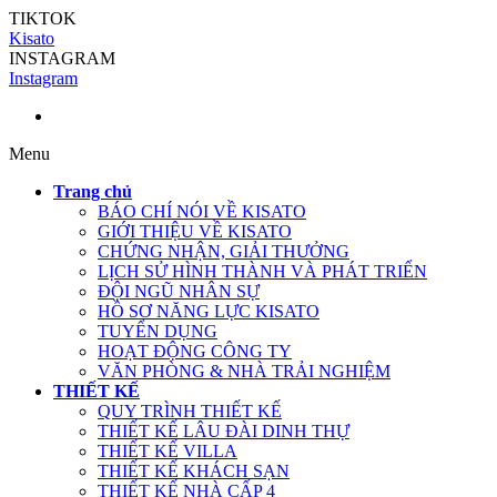
TIKTOK
Kisato
INSTAGRAM
Instagram
Menu
Trang chủ
BÁO CHÍ NÓI VỀ KISATO
GIỚI THIỆU VỀ KISATO
CHỨNG NHẬN, GIẢI THƯỞNG
LỊCH SỬ HÌNH THÀNH VÀ PHÁT TRIỂN
ĐỘI NGŨ NHÂN SỰ
HỒ SƠ NĂNG LỰC KISATO
TUYỂN DỤNG
HOẠT ĐỘNG CÔNG TY
VĂN PHÒNG & NHÀ TRẢI NGHIỆM
THIẾT KẾ
QUY TRÌNH THIẾT KẾ
THIẾT KẾ LÂU ĐÀI DINH THỰ
THIẾT KẾ VILLA
THIẾT KẾ KHÁCH SẠN
THIẾT KẾ NHÀ CẤP 4