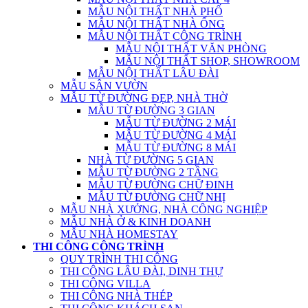
MẪU NỘI THẤT NHÀ PHỐ
MẪU NỘI THẤT NHÀ ỐNG
MẪU NỘI THẤT CÔNG TRÌNH
MẪU NỘI THẤT VĂN PHÒNG
MẪU NỘI THẤT SHOP, SHOWROOM
MẪU NỘI THẤT LÂU ĐÀI
MẪU SÂN VƯỜN
MẪU TỪ ĐƯỜNG ĐẸP, NHÀ THỜ
MẪU TỪ ĐƯỜNG 3 GIAN
MẪU TỪ ĐƯỜNG 2 MÁI
MẪU TỪ ĐƯỜNG 4 MÁI
MẪU TỪ ĐƯỜNG 8 MÁI
NHÀ TỪ ĐƯỜNG 5 GIAN
MẪU TỪ ĐƯỜNG 2 TẦNG
MẪU TỪ ĐƯỜNG CHỮ ĐINH
MẪU TỪ ĐƯỜNG CHỮ NHỊ
MẪU NHÀ XƯỞNG, NHÀ CÔNG NGHIỆP
MẪU NHÀ Ở & KINH DOANH
MẪU NHÀ HOMESTAY
THI CÔNG CÔNG TRÌNH
QUY TRÌNH THI CÔNG
THI CÔNG LÂU ĐÀI, DINH THỰ
THI CÔNG VILLA
THI CÔNG NHÀ THÉP