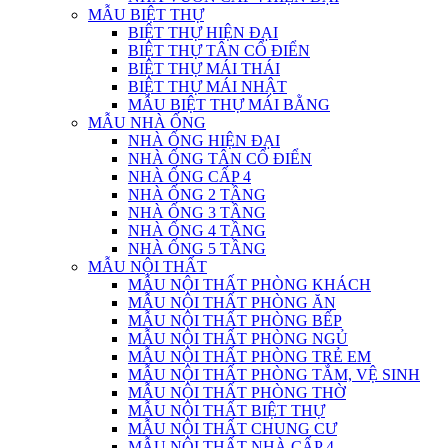
MẪU BIỆT THỰ
BIỆT THỰ HIỆN ĐẠI
BIỆT THỰ TÂN CỔ ĐIỂN
BIỆT THỰ MÁI THÁI
BIỆT THỰ MÁI NHẬT
MẪU BIỆT THỰ MÁI BẰNG
MẪU NHÀ ỐNG
NHÀ ỐNG HIỆN ĐẠI
NHÀ ỐNG TÂN CỔ ĐIỂN
NHÀ ỐNG CẤP 4
NHÀ ỐNG 2 TẦNG
NHÀ ỐNG 3 TẦNG
NHÀ ỐNG 4 TẦNG
NHÀ ỐNG 5 TẦNG
MẪU NỘI THẤT
MẪU NỘI THẤT PHÒNG KHÁCH
MẪU NỘI THẤT PHÒNG ĂN
MẪU NỘI THẤT PHÒNG BẾP
MẪU NỘI THẤT PHÒNG NGỦ
MẪU NỘI THẤT PHÒNG TRẺ EM
MẪU NỘI THẤT PHÒNG TẮM, VỆ SINH
MẪU NỘI THẤT PHÒNG THỜ
MẪU NỘI THẤT BIỆT THỰ
MẪU NỘI THẤT CHUNG CƯ
MẪU NỘI THẤT NHÀ CẤP 4