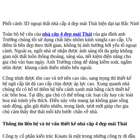
Phối cảnh 3D ngoại thất nhà cấp 4 đẹp mái Thái hiện đại tại Bắc Nin
Toàn bộ hệ cửa của
nhà cấp 4 đẹp mái Thái
của gia đình anh
Trường chúng tôi sử dụng chất liệu nhôm kính xingfa cao cấp. Ưu
điểm là bền đẹp theo thời gian, không bị ảnh hưởng bởi yếu tố ngoại
cảnh. Ngoài ra, ngôi nhà sẽ nhận được ánh sáng tối đa giúp không
gian nội thất luôn thông thoáng, sáng sủa, tiết kiệm điện năng cho
gia chủ vào ban ngày. Anh Trường cũng dễ dàng kiểm soát, ngắm
nhìn được khung cảnh thiên nhiên bên ngoài.
Công trình được tôn cao và trở nên cao ráo, sang trọng thì thiết kế
hệ ngũ cấp lát đá cao cấp chịu được áp lực cao. Xung quanh nhà
chúng tôi có bố trí thêm hệ tiểu cảnh xanh mát bằng cách thiết kế
các bồn hoa. Tại đây, gia chủ có thể trồng các loại cây hay các loài
hoa mà mình yêu thích. Điều này vừa mang lại không gian sống
sinh động, gần gũi thiên nhiên, trong lành, tươi mới giúp cho gia
chủ cảm thấy thư thái mỗi khi bước chân về nhà.
Thông tin liên hệ và tư vấn thiết kế nhà cấp 4 đẹp mái Thái
Công ty cổ phần kiến trúc Kisato là một trong những công ty đi đầu