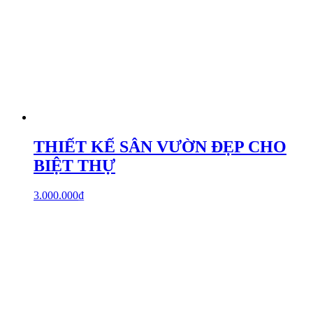
THIẾT KẾ SÂN VƯỜN ĐẸP CHO
BIỆT THỰ
3.000.000
₫