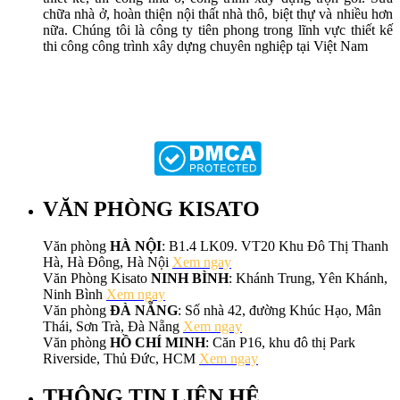
chữa nhà ở, hoàn thiện nội thất nhà thô, biệt thự và nhiều hơn
nữa. Chúng tôi là công ty tiên phong trong lĩnh vực thiết kế
thi công công trình xây dựng chuyên nghiệp tại Việt Nam
VĂN PHÒNG KISATO
Văn phòng
HÀ NỘI
: B1.4 LK09. VT20 Khu Đô Thị Thanh
Hà, Hà Đông, Hà Nội
Xem ngay
Văn Phòng Kisato
NINH BÌNH
: Khánh Trung, Yên Khánh,
Ninh Bình
Xem ngay
Văn phòng
ĐÀ NẴNG
: Số nhà 42, đường Khúc Hạo, Mân
Thái, Sơn Trà, Đà Nẵng
Xem ngay
Văn phòng
HỒ CHÍ MINH
: Căn P16, khu đô thị Park
Riverside, Thủ Đức, HCM
Xem ngay
THÔNG TIN LIÊN HỆ