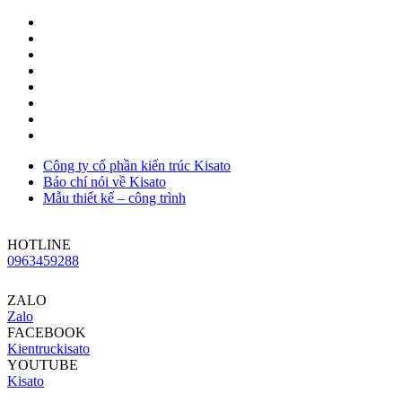
Công ty cổ phần kiến trúc Kisato
Báo chí nói về Kisato
Mẫu thiết kế – công trình
HOTLINE
0963459288
ZALO
Zalo
FACEBOOK
Kientruckisato
YOUTUBE
Kisato