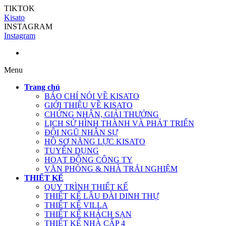
TIKTOK
Kisato
INSTAGRAM
Instagram
Menu
Trang chủ
BÁO CHÍ NÓI VỀ KISATO
GIỚI THIỆU VỀ KISATO
CHỨNG NHẬN, GIẢI THƯỞNG
LỊCH SỬ HÌNH THÀNH VÀ PHÁT TRIỂN
ĐỘI NGŨ NHÂN SỰ
HỒ SƠ NĂNG LỰC KISATO
TUYỂN DỤNG
HOẠT ĐỘNG CÔNG TY
VĂN PHÒNG & NHÀ TRẢI NGHIỆM
THIẾT KẾ
QUY TRÌNH THIẾT KẾ
THIẾT KẾ LÂU ĐÀI DINH THỰ
THIẾT KẾ VILLA
THIẾT KẾ KHÁCH SẠN
THIẾT KẾ NHÀ CẤP 4