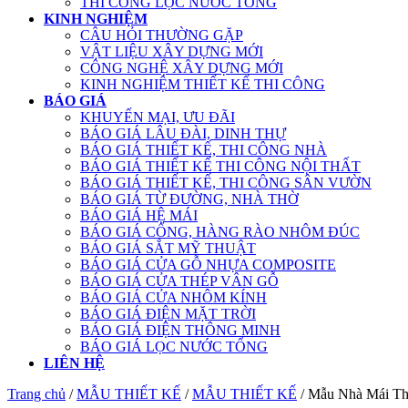
THI CÔNG LỌC NƯỚC TỔNG
KINH NGHIỆM
CÂU HỎI THƯỜNG GẶP
VẬT LIỆU XÂY DỰNG MỚI
CÔNG NGHỆ XÂY DỰNG MỚI
KINH NGHIỆM THIẾT KẾ THI CÔNG
BÁO GIÁ
KHUYẾN MẠI, ƯU ĐÃI
BÁO GIÁ LÂU ĐÀI, DINH THỰ
BÁO GIÁ THIẾT KẾ, THI CÔNG NHÀ
BÁO GIÁ THIẾT KẾ THI CÔNG NỘI THẤT
BÁO GIÁ THIẾT KẾ, THI CÔNG SÂN VƯỜN
BÁO GIÁ TỪ ĐƯỜNG, NHÀ THỜ
BÁO GIÁ HỆ MÁI
BÁO GIÁ CỔNG, HÀNG RÀO NHÔM ĐÚC
BÁO GIÁ SẮT MỸ THUẬT
BÁO GIÁ CỬA GỖ NHỰA COMPOSITE
BÁO GIÁ CỬA THÉP VÂN GỖ
BÁO GIÁ CỬA NHÔM KÍNH
BÁO GIÁ ĐIỆN MẶT TRỜI
BÁO GIÁ ĐIỆN THÔNG MINH
BÁO GIÁ LỌC NƯỚC TỔNG
LIÊN HỆ
Trang chủ
/
MẪU THIẾT KẾ
/
MẪU THIẾT KẾ
/ Mẫu Nhà Mái Th