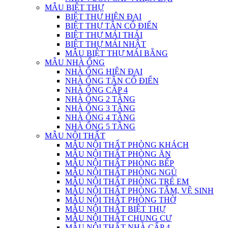
MẪU BIỆT THỰ
BIỆT THỰ HIỆN ĐẠI
BIỆT THỰ TÂN CỔ ĐIỂN
BIỆT THỰ MÁI THÁI
BIỆT THỰ MÁI NHẬT
MẪU BIỆT THỰ MÁI BẰNG
MẪU NHÀ ỐNG
NHÀ ỐNG HIỆN ĐẠI
NHÀ ỐNG TÂN CỔ ĐIỂN
NHÀ ỐNG CẤP 4
NHÀ ỐNG 2 TẦNG
NHÀ ỐNG 3 TẦNG
NHÀ ỐNG 4 TẦNG
NHÀ ỐNG 5 TẦNG
MẪU NỘI THẤT
MẪU NỘI THẤT PHÒNG KHÁCH
MẪU NỘI THẤT PHÒNG ĂN
MẪU NỘI THẤT PHÒNG BẾP
MẪU NỘI THẤT PHÒNG NGỦ
MẪU NỘI THẤT PHÒNG TRẺ EM
MẪU NỘI THẤT PHÒNG TẮM, VỆ SINH
MẪU NỘI THẤT PHÒNG THỜ
MẪU NỘI THẤT BIỆT THỰ
MẪU NỘI THẤT CHUNG CƯ
MẪU NỘI THẤT NHÀ CẤP 4