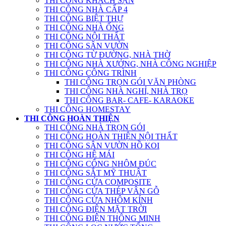
THI CÔNG KHÁCH SẠN
THI CÔNG NHÀ CẤP 4
THI CÔNG BIỆT THỰ
THI CÔNG NHÀ ỐNG
THI CÔNG NỘI THẤT
THI CÔNG SÂN VƯỜN
THI CÔNG TỪ ĐƯỜNG, NHÀ THỜ
THI CÔNG NHÀ XƯỞNG, NHÀ CÔNG NGHIỆP
THI CÔNG CÔNG TRÌNH
THI CÔNG TRỌN GÓI VĂN PHÒNG
THI CÔNG NHÀ NGHỈ, NHÀ TRỌ
THI CÔNG BAR- CAFE- KARAOKE
THI CÔNG HOMESTAY
THI CÔNG HOÀN THIỆN
THI CÔNG NHÀ TRỌN GÓI
THI CÔNG HOÀN THIỆN NỘI THẤT
THI CÔNG SÂN VƯỜN HỒ KOI
THI CÔNG HỆ MÁI
THI CÔNG CỔNG NHÔM ĐÚC
THI CÔNG SẮT MỸ THUẬT
THI CÔNG CỬA COMPOSITE
THI CÔNG CỬA THÉP VÂN GỖ
THI CÔNG CỬA NHÔM KÍNH
THI CÔNG ĐIỆN MẶT TRỜI
THI CÔNG ĐIỆN THÔNG MINH