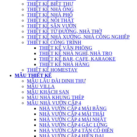
THIẾT KẾ BIỆT THỰ
THIẾT KẾ NHÀ ỐNG
THIẾT KẾ NHÀ PHỐ
THIẾT KẾ NỘI THẤT
THIẾT KẾ SÂN VƯỜN
THIẾT KẾ TỪ ĐƯỜNG, NHÀ THỜ
THIẾT KẾ NHÀ XƯỞNG, NHÀ CÔNG NGHIỆP
THIẾT KẾ CÔNG TRÌNH
THIẾT KẾ VĂN PHÒNG
THIẾT KẾ NHÀ NGHỈ, NHÀ TRỌ
THIẾT KẾ BAR, CAFE, KARAOKE
THIẾT KẾ NHÀ HÀNG
THIẾT KẾ HOMESTAY
MẪU THIẾT KẾ
MẪU LÂU ĐÀI DINH THỰ
MẪU VILLA
MẪU KHÁCH SẠN
MẪU NHÀ KHUNG THÉP
MẪU NHÀ VƯỜN CẤP 4
NHÀ VƯỜN CẤP 4 MÁI BẰNG
NHÀ VƯỜN CẤP 4 MÁI THÁI
NHÀ VƯỜN CẤP 4 MÁI NHẬT
NHÀ VƯỜN CẤP 4 GÁC LỬNG
NHÀ VƯỜN CẤP 4 TÂN CỔ ĐIỂN
NHÀ VƯỜN CẤP 4 HIỆN ĐẠI