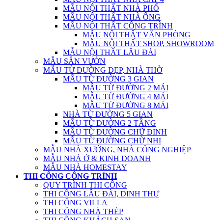
MẪU NỘI THẤT NHÀ PHỐ
MẪU NỘI THẤT NHÀ ỐNG
MẪU NỘI THẤT CÔNG TRÌNH
MẪU NỘI THẤT VĂN PHÒNG
MẪU NỘI THẤT SHOP, SHOWROOM
MẪU NỘI THẤT LÂU ĐÀI
MẪU SÂN VƯỜN
MẪU TỪ ĐƯỜNG ĐẸP, NHÀ THỜ
MẪU TỪ ĐƯỜNG 3 GIAN
MẪU TỪ ĐƯỜNG 2 MÁI
MẪU TỪ ĐƯỜNG 4 MÁI
MẪU TỪ ĐƯỜNG 8 MÁI
NHÀ TỪ ĐƯỜNG 5 GIAN
MẪU TỪ ĐƯỜNG 2 TẦNG
MẪU TỪ ĐƯỜNG CHỮ ĐINH
MẪU TỪ ĐƯỜNG CHỮ NHỊ
MẪU NHÀ XƯỞNG, NHÀ CÔNG NGHIỆP
MẪU NHÀ Ở & KINH DOANH
MẪU NHÀ HOMESTAY
THI CÔNG CÔNG TRÌNH
QUY TRÌNH THI CÔNG
THI CÔNG LÂU ĐÀI, DINH THỰ
THI CÔNG VILLA
THI CÔNG NHÀ THÉP