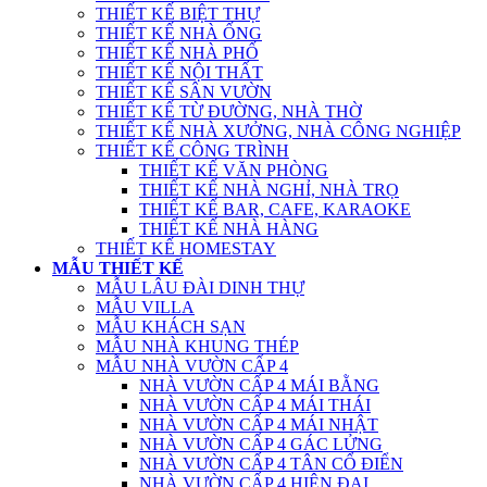
THIẾT KẾ BIỆT THỰ
THIẾT KẾ NHÀ ỐNG
THIẾT KẾ NHÀ PHỐ
THIẾT KẾ NỘI THẤT
THIẾT KẾ SÂN VƯỜN
THIẾT KẾ TỪ ĐƯỜNG, NHÀ THỜ
THIẾT KẾ NHÀ XƯỞNG, NHÀ CÔNG NGHIỆP
THIẾT KẾ CÔNG TRÌNH
THIẾT KẾ VĂN PHÒNG
THIẾT KẾ NHÀ NGHỈ, NHÀ TRỌ
THIẾT KẾ BAR, CAFE, KARAOKE
THIẾT KẾ NHÀ HÀNG
THIẾT KẾ HOMESTAY
MẪU THIẾT KẾ
MẪU LÂU ĐÀI DINH THỰ
MẪU VILLA
MẪU KHÁCH SẠN
MẪU NHÀ KHUNG THÉP
MẪU NHÀ VƯỜN CẤP 4
NHÀ VƯỜN CẤP 4 MÁI BẰNG
NHÀ VƯỜN CẤP 4 MÁI THÁI
NHÀ VƯỜN CẤP 4 MÁI NHẬT
NHÀ VƯỜN CẤP 4 GÁC LỬNG
NHÀ VƯỜN CẤP 4 TÂN CỔ ĐIỂN
NHÀ VƯỜN CẤP 4 HIỆN ĐẠI