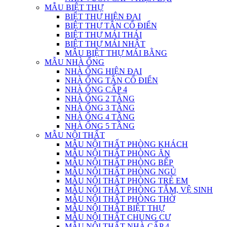
MẪU BIỆT THỰ
BIỆT THỰ HIỆN ĐẠI
BIỆT THỰ TÂN CỔ ĐIỂN
BIỆT THỰ MÁI THÁI
BIỆT THỰ MÁI NHẬT
MẪU BIỆT THỰ MÁI BẰNG
MẪU NHÀ ỐNG
NHÀ ỐNG HIỆN ĐẠI
NHÀ ỐNG TÂN CỔ ĐIỂN
NHÀ ỐNG CẤP 4
NHÀ ỐNG 2 TẦNG
NHÀ ỐNG 3 TẦNG
NHÀ ỐNG 4 TẦNG
NHÀ ỐNG 5 TẦNG
MẪU NỘI THẤT
MẪU NỘI THẤT PHÒNG KHÁCH
MẪU NỘI THẤT PHÒNG ĂN
MẪU NỘI THẤT PHÒNG BẾP
MẪU NỘI THẤT PHÒNG NGỦ
MẪU NỘI THẤT PHÒNG TRẺ EM
MẪU NỘI THẤT PHÒNG TẮM, VỆ SINH
MẪU NỘI THẤT PHÒNG THỜ
MẪU NỘI THẤT BIỆT THỰ
MẪU NỘI THẤT CHUNG CƯ
MẪU NỘI THẤT NHÀ CẤP 4