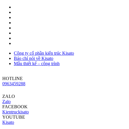
Công ty cổ phần kiến trúc Kisato
Báo chí nói về Kisato
Mẫu thiết kế – công trình
HOTLINE
0963459288
ZALO
Zalo
FACEBOOK
Kientruckisato
YOUTUBE
Kisato