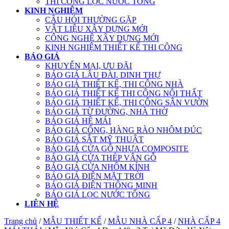
THI CÔNG LỌC NƯỚC TỔNG
KINH NGHIỆM
CÂU HỎI THƯỜNG GẶP
VẬT LIỆU XÂY DỰNG MỚI
CÔNG NGHỆ XÂY DỰNG MỚI
KINH NGHIỆM THIẾT KẾ THI CÔNG
BÁO GIÁ
KHUYẾN MẠI, ƯU ĐÃI
BÁO GIÁ LÂU ĐÀI, DINH THỰ
BÁO GIÁ THIẾT KẾ, THI CÔNG NHÀ
BÁO GIÁ THIẾT KẾ THI CÔNG NỘI THẤT
BÁO GIÁ THIẾT KẾ, THI CÔNG SÂN VƯỜN
BÁO GIÁ TỪ ĐƯỜNG, NHÀ THỜ
BÁO GIÁ HỆ MÁI
BÁO GIÁ CỔNG, HÀNG RÀO NHÔM ĐÚC
BÁO GIÁ SẮT MỸ THUẬT
BÁO GIÁ CỬA GỖ NHỰA COMPOSITE
BÁO GIÁ CỬA THÉP VÂN GỖ
BÁO GIÁ CỬA NHÔM KÍNH
BÁO GIÁ ĐIỆN MẶT TRỜI
BÁO GIÁ ĐIỆN THÔNG MINH
BÁO GIÁ LỌC NƯỚC TỔNG
LIÊN HỆ
Trang chủ
/
MẪU THIẾT KẾ
/
MẪU NHÀ CẤP 4
/
NHÀ CẤP 4