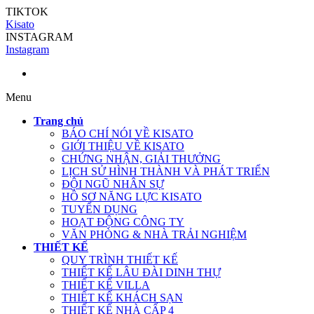
TIKTOK
Kisato
INSTAGRAM
Instagram
Menu
Trang chủ
BÁO CHÍ NÓI VỀ KISATO
GIỚI THIỆU VỀ KISATO
CHỨNG NHẬN, GIẢI THƯỞNG
LỊCH SỬ HÌNH THÀNH VÀ PHÁT TRIỂN
ĐỘI NGŨ NHÂN SỰ
HỒ SƠ NĂNG LỰC KISATO
TUYỂN DỤNG
HOẠT ĐỘNG CÔNG TY
VĂN PHÒNG & NHÀ TRẢI NGHIỆM
THIẾT KẾ
QUY TRÌNH THIẾT KẾ
THIẾT KẾ LÂU ĐÀI DINH THỰ
THIẾT KẾ VILLA
THIẾT KẾ KHÁCH SẠN
THIẾT KẾ NHÀ CẤP 4