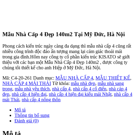
Mẫu Nhà Cấp 4 Đẹp 140m2 Tại Mỹ Đức, Hà Nội
Phong cách kiến trúc ngày càng đa dạng thì mẫu nhà cấp 4 cũng rất
nhiều công trình độc đáo ấn tượng mang lại cảm giác thoải mái
trong gia đình.Hôm nay công ty cổ phần kiến trúc KISATO sẽ giới
thiệu với các bạn một Mẫu Nhà Cấp 4 Đẹp 140m2 , được công ty
chúng tôi thiết kế cho anh Hiệp ở Mỹ Đức, Hà Nội.
Mã:
C4-20-261
Danh mục:
MẪU NHÀ CẤP 4
,
MẪU THIẾT KẾ
,
NHÀ CẤP 4 MÁI THÁI
Từ khóa:
mẫu nhà đẹp
,
mẫu nhà sang
trong
,
mẫu nhà yêu thích
,
nhà cấp 4
,
nhà cấp 4 cổ điển
,
nhà cáp 4
đẹp
,
nhà cấp 4 hiện đại
,
nhà cấp 4 hiện đại kiểu mái Nhật
,
nhà cấp 4
mái Thái
,
nhà cấp 4 nông thôn
Mô tả
Thông tin bổ sung
Đánh giá (0)
Mô tả