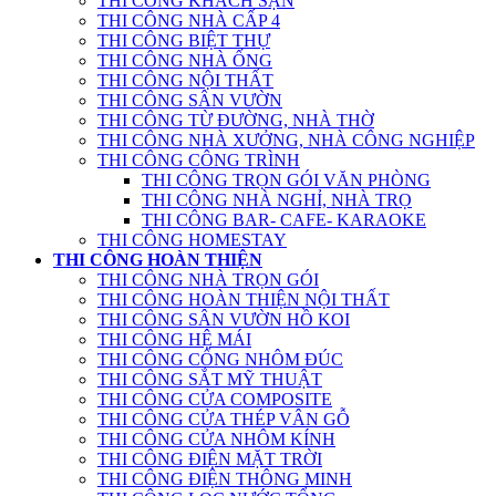
THI CÔNG KHÁCH SẠN
THI CÔNG NHÀ CẤP 4
THI CÔNG BIỆT THỰ
THI CÔNG NHÀ ỐNG
THI CÔNG NỘI THẤT
THI CÔNG SÂN VƯỜN
THI CÔNG TỪ ĐƯỜNG, NHÀ THỜ
THI CÔNG NHÀ XƯỞNG, NHÀ CÔNG NGHIỆP
THI CÔNG CÔNG TRÌNH
THI CÔNG TRỌN GÓI VĂN PHÒNG
THI CÔNG NHÀ NGHỈ, NHÀ TRỌ
THI CÔNG BAR- CAFE- KARAOKE
THI CÔNG HOMESTAY
THI CÔNG HOÀN THIỆN
THI CÔNG NHÀ TRỌN GÓI
THI CÔNG HOÀN THIỆN NỘI THẤT
THI CÔNG SÂN VƯỜN HỒ KOI
THI CÔNG HỆ MÁI
THI CÔNG CỔNG NHÔM ĐÚC
THI CÔNG SẮT MỸ THUẬT
THI CÔNG CỬA COMPOSITE
THI CÔNG CỬA THÉP VÂN GỖ
THI CÔNG CỬA NHÔM KÍNH
THI CÔNG ĐIỆN MẶT TRỜI
THI CÔNG ĐIỆN THÔNG MINH