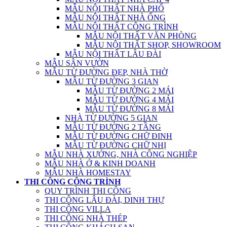
MẪU NỘI THẤT NHÀ PHỐ
MẪU NỘI THẤT NHÀ ỐNG
MẪU NỘI THẤT CÔNG TRÌNH
MẪU NỘI THẤT VĂN PHÒNG
MẪU NỘI THẤT SHOP, SHOWROOM
MẪU NỘI THẤT LÂU ĐÀI
MẪU SÂN VƯỜN
MẪU TỪ ĐƯỜNG ĐẸP, NHÀ THỜ
MẪU TỪ ĐƯỜNG 3 GIAN
MẪU TỪ ĐƯỜNG 2 MÁI
MẪU TỪ ĐƯỜNG 4 MÁI
MẪU TỪ ĐƯỜNG 8 MÁI
NHÀ TỪ ĐƯỜNG 5 GIAN
MẪU TỪ ĐƯỜNG 2 TẦNG
MẪU TỪ ĐƯỜNG CHỮ ĐINH
MẪU TỪ ĐƯỜNG CHỮ NHỊ
MẪU NHÀ XƯỞNG, NHÀ CÔNG NGHIỆP
MẪU NHÀ Ở & KINH DOANH
MẪU NHÀ HOMESTAY
THI CÔNG CÔNG TRÌNH
QUY TRÌNH THI CÔNG
THI CÔNG LÂU ĐÀI, DINH THỰ
THI CÔNG VILLA
THI CÔNG NHÀ THÉP