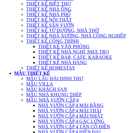
THIẾT KẾ BIỆT THỰ
THIẾT KẾ NHÀ ỐNG
THIẾT KẾ NHÀ PHỐ
THIẾT KẾ NỘI THẤT
THIẾT KẾ SÂN VƯỜN
THIẾT KẾ TỪ ĐƯỜNG, NHÀ THỜ
THIẾT KẾ NHÀ XƯỞNG, NHÀ CÔNG NGHIỆP
THIẾT KẾ CÔNG TRÌNH
THIẾT KẾ VĂN PHÒNG
THIẾT KẾ NHÀ NGHỈ, NHÀ TRỌ
THIẾT KẾ BAR, CAFE, KARAOKE
THIẾT KẾ NHÀ HÀNG
THIẾT KẾ HOMESTAY
MẪU THIẾT KẾ
MẪU LÂU ĐÀI DINH THỰ
MẪU VILLA
MẪU KHÁCH SẠN
MẪU NHÀ KHUNG THÉP
MẪU NHÀ VƯỜN CẤP 4
NHÀ VƯỜN CẤP 4 MÁI BẰNG
NHÀ VƯỜN CẤP 4 MÁI THÁI
NHÀ VƯỜN CẤP 4 MÁI NHẬT
NHÀ VƯỜN CẤP 4 GÁC LỬNG
NHÀ VƯỜN CẤP 4 TÂN CỔ ĐIỂN
NHÀ VƯỜN CẤP 4 HIỆN ĐẠI