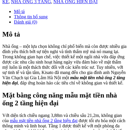
KẾ
,
NHÀ ỐNG 3 TẦNG
,
NHÀ ỐNG HIỆN ĐẠI
Mô tả
Thông tin bổ sung
Đánh giá (0)
Mô tả
Nhà ống – một lựa chọn không chỉ phổ biến mà còn được nhiều gia
đình yêu thích bởi sự tiện nghi và tính thẩm mỹ mà nó mang lại.
Trong không gian hạn chế, việc thiết kế một ngôi nhà vừa đáp ứng
được các nhu cầu sinh hoạt hàng ngày vừa đảm bảo về mặt thẩm
mỹ luôn là một thách thức đối với các kiến trúc sư. Tuy nhiên, với
sự tinh tế và tận tâm, Kisato đã mang đến cho gia đình anh Nguyễn
Văn Chạch tại Gia Lâm Hà Nội một
mẫu mặt tiền nhà ống 2 tầng
hiện đại
, đáp ứng hoàn hảo các tiêu chí về không gian và thiết kế.
Mặt bằng công năng mẫu mặt tiền nhà
ống 2 tầng hiện đại
Với diện tích chiều ngang 3,88m và chiều sâu 21,2m, không gian
của
mẫu mặt tiền nhà ống 2 tầng hiện đại
được tối ưu hóa một cách
thông minh và linh hoạt. Tầng 1 được thiết kế với một phòng đa