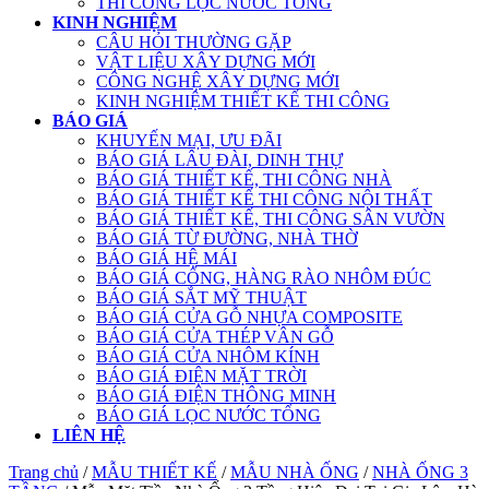
THI CÔNG LỌC NƯỚC TỔNG
KINH NGHIỆM
CÂU HỎI THƯỜNG GẶP
VẬT LIỆU XÂY DỰNG MỚI
CÔNG NGHỆ XÂY DỰNG MỚI
KINH NGHIỆM THIẾT KẾ THI CÔNG
BÁO GIÁ
KHUYẾN MẠI, ƯU ĐÃI
BÁO GIÁ LÂU ĐÀI, DINH THỰ
BÁO GIÁ THIẾT KẾ, THI CÔNG NHÀ
BÁO GIÁ THIẾT KẾ THI CÔNG NỘI THẤT
BÁO GIÁ THIẾT KẾ, THI CÔNG SÂN VƯỜN
BÁO GIÁ TỪ ĐƯỜNG, NHÀ THỜ
BÁO GIÁ HỆ MÁI
BÁO GIÁ CỔNG, HÀNG RÀO NHÔM ĐÚC
BÁO GIÁ SẮT MỸ THUẬT
BÁO GIÁ CỬA GỖ NHỰA COMPOSITE
BÁO GIÁ CỬA THÉP VÂN GỖ
BÁO GIÁ CỬA NHÔM KÍNH
BÁO GIÁ ĐIỆN MẶT TRỜI
BÁO GIÁ ĐIỆN THÔNG MINH
BÁO GIÁ LỌC NƯỚC TỔNG
LIÊN HỆ
Trang chủ
/
MẪU THIẾT KẾ
/
MẪU NHÀ ỐNG
/
NHÀ ỐNG 3