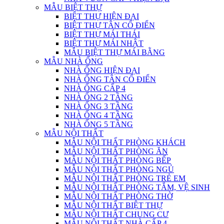
MẪU BIỆT THỰ
BIỆT THỰ HIỆN ĐẠI
BIỆT THỰ TÂN CỔ ĐIỂN
BIỆT THỰ MÁI THÁI
BIỆT THỰ MÁI NHẬT
MẪU BIỆT THỰ MÁI BẰNG
MẪU NHÀ ỐNG
NHÀ ỐNG HIỆN ĐẠI
NHÀ ỐNG TÂN CỔ ĐIỂN
NHÀ ỐNG CẤP 4
NHÀ ỐNG 2 TẦNG
NHÀ ỐNG 3 TẦNG
NHÀ ỐNG 4 TẦNG
NHÀ ỐNG 5 TẦNG
MẪU NỘI THẤT
MẪU NỘI THẤT PHÒNG KHÁCH
MẪU NỘI THẤT PHÒNG ĂN
MẪU NỘI THẤT PHÒNG BẾP
MẪU NỘI THẤT PHÒNG NGỦ
MẪU NỘI THẤT PHÒNG TRẺ EM
MẪU NỘI THẤT PHÒNG TẮM, VỆ SINH
MẪU NỘI THẤT PHÒNG THỜ
MẪU NỘI THẤT BIỆT THỰ
MẪU NỘI THẤT CHUNG CƯ
MẪU NỘI THẤT NHÀ CẤP 4