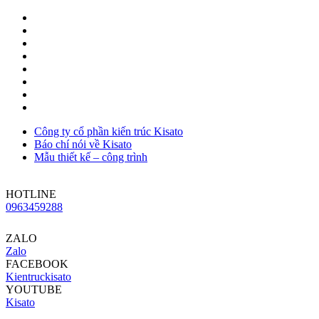
Công ty cổ phần kiến trúc Kisato
Báo chí nói về Kisato
Mẫu thiết kế – công trình
HOTLINE
0963459288
ZALO
Zalo
FACEBOOK
Kientruckisato
YOUTUBE
Kisato