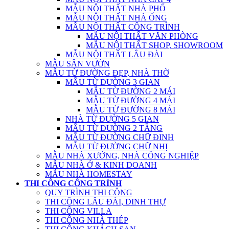
MẪU NỘI THẤT NHÀ PHỐ
MẪU NỘI THẤT NHÀ ỐNG
MẪU NỘI THẤT CÔNG TRÌNH
MẪU NỘI THẤT VĂN PHÒNG
MẪU NỘI THẤT SHOP, SHOWROOM
MẪU NỘI THẤT LÂU ĐÀI
MẪU SÂN VƯỜN
MẪU TỪ ĐƯỜNG ĐẸP, NHÀ THỜ
MẪU TỪ ĐƯỜNG 3 GIAN
MẪU TỪ ĐƯỜNG 2 MÁI
MẪU TỪ ĐƯỜNG 4 MÁI
MẪU TỪ ĐƯỜNG 8 MÁI
NHÀ TỪ ĐƯỜNG 5 GIAN
MẪU TỪ ĐƯỜNG 2 TẦNG
MẪU TỪ ĐƯỜNG CHỮ ĐINH
MẪU TỪ ĐƯỜNG CHỮ NHỊ
MẪU NHÀ XƯỞNG, NHÀ CÔNG NGHIỆP
MẪU NHÀ Ở & KINH DOANH
MẪU NHÀ HOMESTAY
THI CÔNG CÔNG TRÌNH
QUY TRÌNH THI CÔNG
THI CÔNG LÂU ĐÀI, DINH THỰ
THI CÔNG VILLA
THI CÔNG NHÀ THÉP