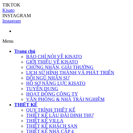
TIKTOK
Kisato
INSTAGRAM
Instagram
Menu
Trang chủ
BÁO CHÍ NÓI VỀ KISATO
GIỚI THIỆU VỀ KISATO
CHỨNG NHẬN, GIẢI THƯỞNG
LỊCH SỬ HÌNH THÀNH VÀ PHÁT TRIỂN
ĐỘI NGŨ NHÂN SỰ
HỒ SƠ NĂNG LỰC KISATO
TUYỂN DỤNG
HOẠT ĐỘNG CÔNG TY
VĂN PHÒNG & NHÀ TRẢI NGHIỆM
THIẾT KẾ
QUY TRÌNH THIẾT KẾ
THIẾT KẾ LÂU ĐÀI DINH THỰ
THIẾT KẾ VILLA
THIẾT KẾ KHÁCH SẠN
THIẾT KẾ NHÀ CẤP 4