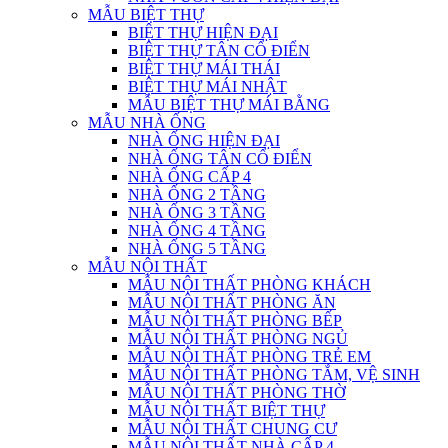
MẪU BIỆT THỰ
BIỆT THỰ HIỆN ĐẠI
BIỆT THỰ TÂN CỔ ĐIỂN
BIỆT THỰ MÁI THÁI
BIỆT THỰ MÁI NHẬT
MẪU BIỆT THỰ MÁI BẰNG
MẪU NHÀ ỐNG
NHÀ ỐNG HIỆN ĐẠI
NHÀ ỐNG TÂN CỔ ĐIỂN
NHÀ ỐNG CẤP 4
NHÀ ỐNG 2 TẦNG
NHÀ ỐNG 3 TẦNG
NHÀ ỐNG 4 TẦNG
NHÀ ỐNG 5 TẦNG
MẪU NỘI THẤT
MẪU NỘI THẤT PHÒNG KHÁCH
MẪU NỘI THẤT PHÒNG ĂN
MẪU NỘI THẤT PHÒNG BẾP
MẪU NỘI THẤT PHÒNG NGỦ
MẪU NỘI THẤT PHÒNG TRẺ EM
MẪU NỘI THẤT PHÒNG TẮM, VỆ SINH
MẪU NỘI THẤT PHÒNG THỜ
MẪU NỘI THẤT BIỆT THỰ
MẪU NỘI THẤT CHUNG CƯ
MẪU NỘI THẤT NHÀ CẤP 4