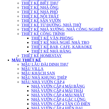
THIẾT KẾ BIỆT THỰ
THIẾT KẾ NHÀ ỐNG
THIẾT KẾ NHÀ PHỐ
THIẾT KẾ NỘI THẤT
THIẾT KẾ SÂN VƯỜN
THIẾT KẾ TỪ ĐƯỜNG, NHÀ THỜ
THIẾT KẾ NHÀ XƯỞNG, NHÀ CÔNG NGHIỆP
THIẾT KẾ CÔNG TRÌNH
THIẾT KẾ VĂN PHÒNG
THIẾT KẾ NHÀ NGHỈ, NHÀ TRỌ
THIẾT KẾ BAR, CAFE, KARAOKE
THIẾT KẾ NHÀ HÀNG
THIẾT KẾ HOMESTAY
MẪU THIẾT KẾ
MẪU LÂU ĐÀI DINH THỰ
MẪU VILLA
MẪU KHÁCH SẠN
MẪU NHÀ KHUNG THÉP
MẪU NHÀ VƯỜN CẤP 4
NHÀ VƯỜN CẤP 4 MÁI BẰNG
NHÀ VƯỜN CẤP 4 MÁI THÁI
NHÀ VƯỜN CẤP 4 MÁI NHẬT
NHÀ VƯỜN CẤP 4 GÁC LỬNG
NHÀ VƯỜN CẤP 4 TÂN CỔ ĐIỂN
NHÀ VƯỜN CẤP 4 HIỆN ĐẠI