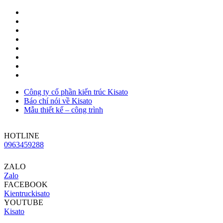
Công ty cổ phần kiến trúc Kisato
Báo chí nói về Kisato
Mẫu thiết kế – công trình
HOTLINE
0963459288
ZALO
Zalo
FACEBOOK
Kientruckisato
YOUTUBE
Kisato