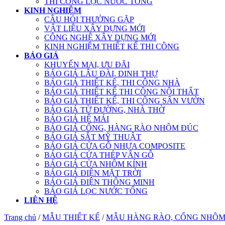
THI CÔNG LỌC NƯỚC TỔNG
KINH NGHIỆM
CÂU HỎI THƯỜNG GẶP
VẬT LIỆU XÂY DỰNG MỚI
CÔNG NGHỆ XÂY DỰNG MỚI
KINH NGHIỆM THIẾT KẾ THI CÔNG
BÁO GIÁ
KHUYẾN MẠI, ƯU ĐÃI
BÁO GIÁ LÂU ĐÀI, DINH THỰ
BÁO GIÁ THIẾT KẾ, THI CÔNG NHÀ
BÁO GIÁ THIẾT KẾ THI CÔNG NỘI THẤT
BÁO GIÁ THIẾT KẾ, THI CÔNG SÂN VƯỜN
BÁO GIÁ TỪ ĐƯỜNG, NHÀ THỜ
BÁO GIÁ HỆ MÁI
BÁO GIÁ CỔNG, HÀNG RÀO NHÔM ĐÚC
BÁO GIÁ SẮT MỸ THUẬT
BÁO GIÁ CỬA GỖ NHỰA COMPOSITE
BÁO GIÁ CỬA THÉP VÂN GỖ
BÁO GIÁ CỬA NHÔM KÍNH
BÁO GIÁ ĐIỆN MẶT TRỜI
BÁO GIÁ ĐIỆN THÔNG MINH
BÁO GIÁ LỌC NƯỚC TỔNG
LIÊN HỆ
Trang chủ
/
MẪU THIẾT KẾ
/
MẪU HÀNG RÀO, CỔNG NHÔM