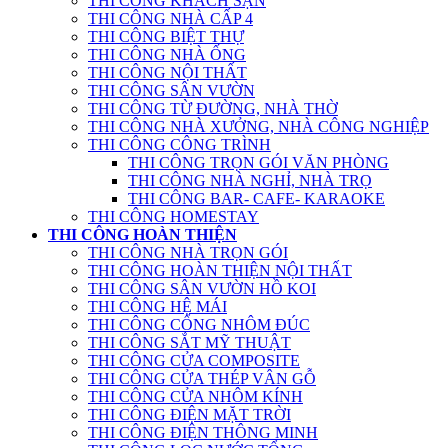
THI CÔNG KHÁCH SẠN
THI CÔNG NHÀ CẤP 4
THI CÔNG BIỆT THỰ
THI CÔNG NHÀ ỐNG
THI CÔNG NỘI THẤT
THI CÔNG SÂN VƯỜN
THI CÔNG TỪ ĐƯỜNG, NHÀ THỜ
THI CÔNG NHÀ XƯỞNG, NHÀ CÔNG NGHIỆP
THI CÔNG CÔNG TRÌNH
THI CÔNG TRỌN GÓI VĂN PHÒNG
THI CÔNG NHÀ NGHỈ, NHÀ TRỌ
THI CÔNG BAR- CAFE- KARAOKE
THI CÔNG HOMESTAY
THI CÔNG HOÀN THIỆN
THI CÔNG NHÀ TRỌN GÓI
THI CÔNG HOÀN THIỆN NỘI THẤT
THI CÔNG SÂN VƯỜN HỒ KOI
THI CÔNG HỆ MÁI
THI CÔNG CỔNG NHÔM ĐÚC
THI CÔNG SẮT MỸ THUẬT
THI CÔNG CỬA COMPOSITE
THI CÔNG CỬA THÉP VÂN GỖ
THI CÔNG CỬA NHÔM KÍNH
THI CÔNG ĐIỆN MẶT TRỜI
THI CÔNG ĐIỆN THÔNG MINH