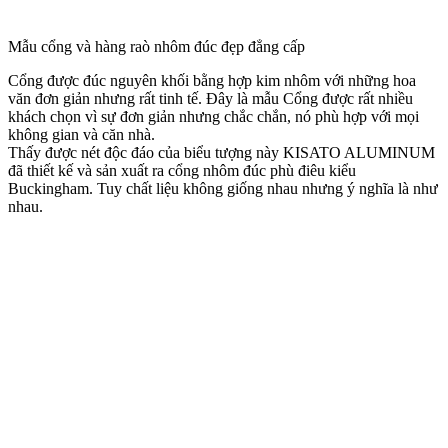
Ngoài hệ thống cổng chính chúng tôi thiết kế thêm cổng phụ và hệ
thống hàng rào trên tổng thể kiến trúc. Bộ cổng nhôm đúc phù điêu
Buckingham tráng lệ. Điểm nổi bật của bộ cổng nhôm đúc phù điêu
Buckingham nằm ở chỗ logo sản phẩm, biểu tượng chú sư tử thể
hiện sự dũng mạnh bảo vệ chắc chắn cho ngôi nhà và hình chú
ngựa mang ý nghĩa mã đáo thành công cho gia chủ.