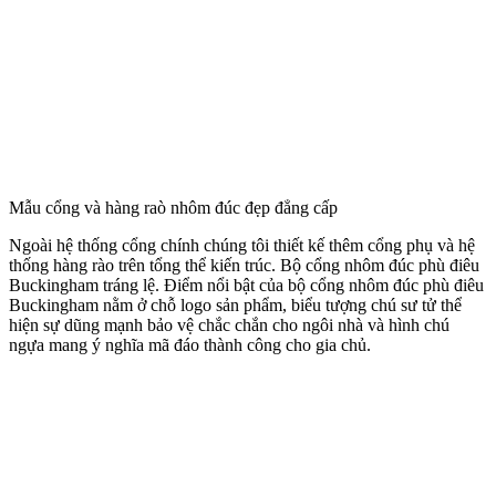
Mẫu cổng và hàng raò nhôm đúc đẹp đẳng cấp
Trên cổng nhôm đúc này được điểm xuyến thêm các hoa văn như
cành mai ở hai bên trống đồng hoặc hoa lá ở phần trên, dưới làm
cho cửa cổng thêm phần tươi tắn, bắt mắt, và còn mang ý nghĩa về
sự may mắn, phát triển.
Đối với ngôi nhà sang trọng cao quý thì không thể thiếu một bộ
cổng nhôm đúc đẹp, ngoài việc bảo vệ chắc chắn cho mái ấm của
gia chủ mà nó còn mang tính thẩm mỹ rất cao. Sản phẩm tinh sảo
trong từng đường nét tạo nên một tác phẩm nghệ thuật tuyệt đẹp làm
tôn vinh lên vẻ đẹp sang trọng cho ngôi nhà hơn.