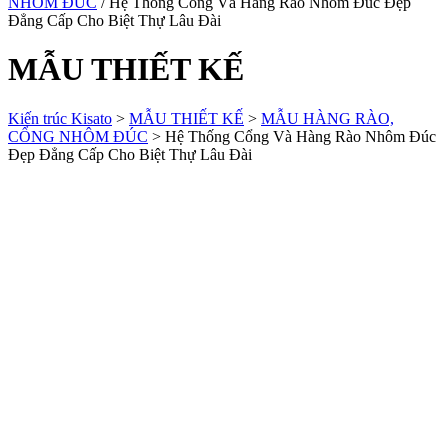
NHÔM ĐÚC
/ Hệ Thống Cổng Và Hàng Rào Nhôm Đúc Đẹp
Đẳng Cấp Cho Biệt Thự Lâu Đài
MẪU THIẾT KẾ
Kiến trúc Kisato
>
MẪU THIẾT KẾ
>
MẪU HÀNG RÀO,
CỔNG NHÔM ĐÚC
>
Hệ Thống Cổng Và Hàng Rào Nhôm Đúc
Đẹp Đẳng Cấp Cho Biệt Thự Lâu Đài