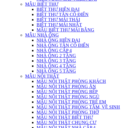
MẪU BIỆT THỰ
BIỆT THỰ HIỆN ĐẠI
BIỆT THỰ TÂN CỔ ĐIỂN
BIỆT THỰ MÁI THÁI
BIỆT THỰ MÁI NHẬT
MẪU BIỆT THỰ MÁI BẰNG
MẪU NHÀ ỐNG
NHÀ ỐNG HIỆN ĐẠI
NHÀ ỐNG TÂN CỔ ĐIỂN
NHÀ ỐNG CẤP 4
NHÀ ỐNG 2 TẦNG
NHÀ ỐNG 3 TẦNG
NHÀ ỐNG 4 TẦNG
NHÀ ỐNG 5 TẦNG
MẪU NỘI THẤT
MẪU NỘI THẤT PHÒNG KHÁCH
MẪU NỘI THẤT PHÒNG ĂN
MẪU NỘI THẤT PHÒNG BẾP
MẪU NỘI THẤT PHÒNG NGỦ
MẪU NỘI THẤT PHÒNG TRẺ EM
MẪU NỘI THẤT PHÒNG TẮM, VỆ SINH
MẪU NỘI THẤT PHÒNG THỜ
MẪU NỘI THẤT BIỆT THỰ
MẪU NỘI THẤT CHUNG CƯ
MẪU NỘI THẤT NHÀ CẤP 4