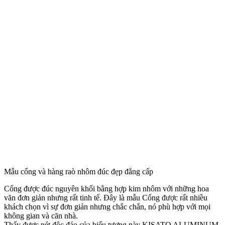
Mẫu cổng và hàng raò nhôm đúc đẹp đẳng cấp
Phù điêu sư tử như một biểu tượng của may mắn, sức mạnh và sự
thống trị. Còn ngựa một sừng mà người phương Tây hay gọi là kỳ
lân, trong một số truyền thuyết loài ngựa này còn có thêm đôi cánh
trắng muốt như của thiên nga và nó hoàn toàn có thể tự do bay lượn
trên bầu trời. Người ta bảo rằng cái sừng của nó có phép thần thông,
ngừa được bất cứ chất độc nào. Bởi vậy cái sừng ấy là vô giá và
được người ta săn lùng để làm ly uống rượu.