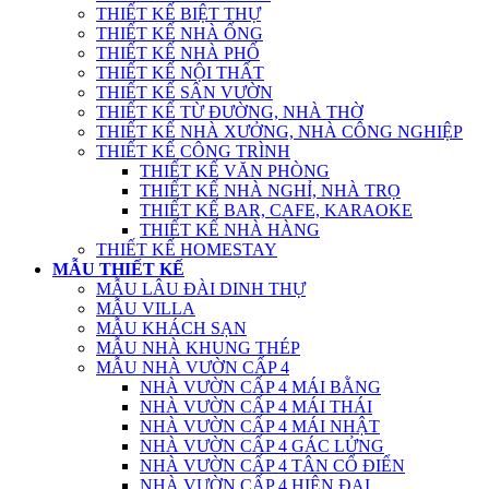
THIẾT KẾ BIỆT THỰ
THIẾT KẾ NHÀ ỐNG
THIẾT KẾ NHÀ PHỐ
THIẾT KẾ NỘI THẤT
THIẾT KẾ SÂN VƯỜN
THIẾT KẾ TỪ ĐƯỜNG, NHÀ THỜ
THIẾT KẾ NHÀ XƯỞNG, NHÀ CÔNG NGHIỆP
THIẾT KẾ CÔNG TRÌNH
THIẾT KẾ VĂN PHÒNG
THIẾT KẾ NHÀ NGHỈ, NHÀ TRỌ
THIẾT KẾ BAR, CAFE, KARAOKE
THIẾT KẾ NHÀ HÀNG
THIẾT KẾ HOMESTAY
MẪU THIẾT KẾ
MẪU LÂU ĐÀI DINH THỰ
MẪU VILLA
MẪU KHÁCH SẠN
MẪU NHÀ KHUNG THÉP
MẪU NHÀ VƯỜN CẤP 4
NHÀ VƯỜN CẤP 4 MÁI BẰNG
NHÀ VƯỜN CẤP 4 MÁI THÁI
NHÀ VƯỜN CẤP 4 MÁI NHẬT
NHÀ VƯỜN CẤP 4 GÁC LỬNG
NHÀ VƯỜN CẤP 4 TÂN CỔ ĐIỂN
NHÀ VƯỜN CẤP 4 HIỆN ĐẠI