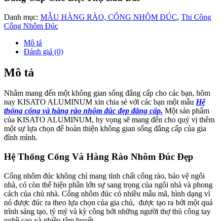
Mẫu cổng và hàng raò nhôm đúc đẹp đẳng cấp
Cổng được đúc nguyên khối bằng hợp kim nhôm với những hoa
văn đơn giản nhưng rất tinh tế. Đây là mẫu Cổng được rất nhiều
khách chọn vì sự đơn giản nhưng chắc chắn, nó phù hợp với mọi
không gian và căn nhà.
Thấy được nét độc đáo của biểu tượng này KISATO ALUMINUM
đã thiết kế và sản xuất ra cổng nhôm đúc phù điêu kiểu
Buckingham. Tuy chất liệu không giống nhau nhưng ý nghĩa là như