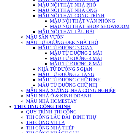
MẪU NỘI THẤT NHÀ PHỐ
MẪU NỘI THẤT NHÀ ỐNG
MẪU NỘI THẤT CÔNG TRÌNH
MẪU NỘI THẤT VĂN PHÒNG
MẪU NỘI THẤT SHOP, SHOWROOM
MẪU NỘI THẤT LÂU ĐÀI
MẪU SÂN VƯỜN
MẪU TỪ ĐƯỜNG ĐẸP, NHÀ THỜ
MẪU TỪ ĐƯỜNG 3 GIAN
MẪU TỪ ĐƯỜNG 2 MÁI
MẪU TỪ ĐƯỜNG 4 MÁI
MẪU TỪ ĐƯỜNG 8 MÁI
NHÀ TỪ ĐƯỜNG 5 GIAN
MẪU TỪ ĐƯỜNG 2 TẦNG
MẪU TỪ ĐƯỜNG CHỮ ĐINH
MẪU TỪ ĐƯỜNG CHỮ NHỊ
MẪU NHÀ XƯỞNG, NHÀ CÔNG NGHIỆP
MẪU NHÀ Ở & KINH DOANH
MẪU NHÀ HOMESTAY
THI CÔNG CÔNG TRÌNH
QUY TRÌNH THI CÔNG
THI CÔNG LÂU ĐÀI, DINH THỰ
THI CÔNG VILLA
THI CÔNG NHÀ THÉP