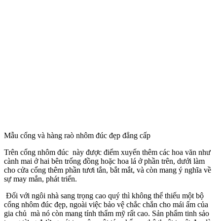
Mẫu cổng và hàng raò nhôm đúc đẹp đẳng cấp
Hiện nay Công Ty Kisato chúng tôi đã nhận thiết kế và thi công
toàn bộ về hàng rào, cổng bằng nhôm đúc. Lợi thế của công ty
chúng tôi là trước khi thi công chúng tôi tiến hành khảo sát hiện
trạng và phối cảnh lại phần mặt tiền kết hợp với hàng rào và cổng
bằng nhôm đúc. Đến khi các bạn chốt về thiết kế và chất liệu chúng
tôi sẽ thi công.