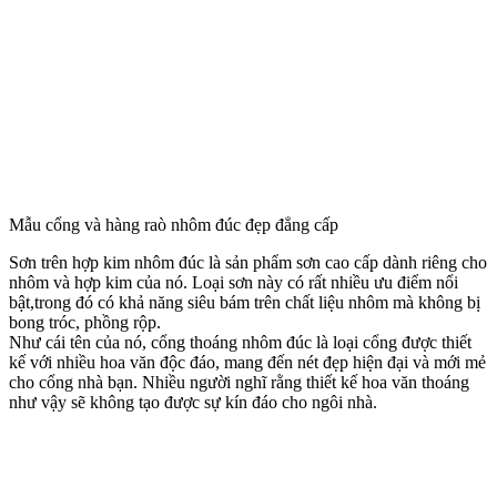
Mẫu cổng và hàng raò nhôm đúc đẹp đẳng cấp
Cổng được đúc nguyên khối bằng hợp kim nhôm với những hoa
văn đơn giản nhưng rất tinh tế. Đây là mẫu Cổng được rất nhiều
khách chọn vì sự đơn giản nhưng chắc chắn, nó phù hợp với mọi
không gian và căn nhà.
Thấy được nét độc đáo của biểu tượng này KISATO ALUMINUM
đã thiết kế và sản xuất ra cổng nhôm đúc phù điêu kiểu
Buckingham. Tuy chất liệu không giống nhau nhưng ý nghĩa là như
nhau.