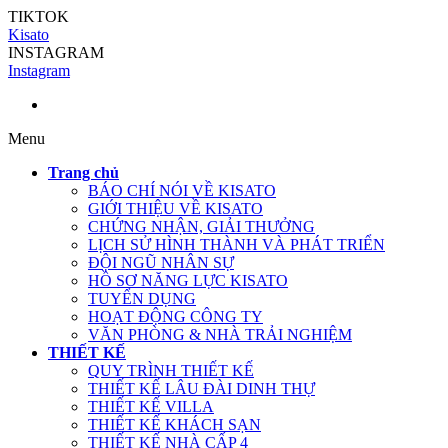
TIKTOK
Kisato
INSTAGRAM
Instagram
Menu
Trang chủ
BÁO CHÍ NÓI VỀ KISATO
GIỚI THIỆU VỀ KISATO
CHỨNG NHẬN, GIẢI THƯỞNG
LỊCH SỬ HÌNH THÀNH VÀ PHÁT TRIỂN
ĐỘI NGŨ NHÂN SỰ
HỒ SƠ NĂNG LỰC KISATO
TUYỂN DỤNG
HOẠT ĐỘNG CÔNG TY
VĂN PHÒNG & NHÀ TRẢI NGHIỆM
THIẾT KẾ
QUY TRÌNH THIẾT KẾ
THIẾT KẾ LÂU ĐÀI DINH THỰ
THIẾT KẾ VILLA
THIẾT KẾ KHÁCH SẠN
THIẾT KẾ NHÀ CẤP 4