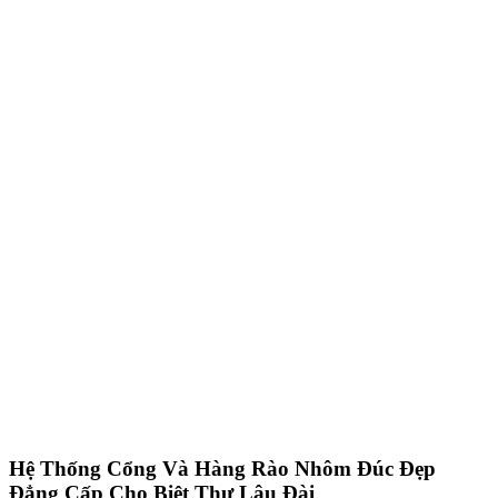
Mẫu cổng và hàng raò nhôm đúc đẹp đẳng cấp
Sơn trên hợp kim nhôm đúc là sản phẩm sơn cao cấp dành riêng cho
nhôm và hợp kim của nó. Loại sơn này có rất nhiều ưu điểm nổi
bật,trong đó có khả năng siêu bám trên chất liệu nhôm mà không bị
bong tróc, phồng rộp.
Như cái tên của nó, cổng thoáng nhôm đúc là loại cổng được thiết
kế với nhiều hoa văn độc đáo, mang đến nét đẹp hiện đại và mới mẻ
cho cổng nhà bạn. Nhiều người nghĩ rằng thiết kế hoa văn thoáng
như vậy sẽ không tạo được sự kín đáo cho ngôi nhà.