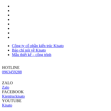
Công ty cổ phần kiến trúc Kisato
Báo chí nói về Kisato
Mẫu thiết kế – công trình
HOTLINE
0963459288
ZALO
Zalo
FACEBOOK
Kientruckisato
YOUTUBE
Kisato