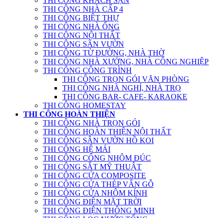
THI CÔNG KHÁCH SẠN
THI CÔNG NHÀ CẤP 4
THI CÔNG BIỆT THỰ
THI CÔNG NHÀ ỐNG
THI CÔNG NỘI THẤT
THI CÔNG SÂN VƯỜN
THI CÔNG TỪ ĐƯỜNG, NHÀ THỜ
THI CÔNG NHÀ XƯỞNG, NHÀ CÔNG NGHIỆP
THI CÔNG CÔNG TRÌNH
THI CÔNG TRỌN GÓI VĂN PHÒNG
THI CÔNG NHÀ NGHỈ, NHÀ TRỌ
THI CÔNG BAR- CAFE- KARAOKE
THI CÔNG HOMESTAY
THI CÔNG HOÀN THIỆN
THI CÔNG NHÀ TRỌN GÓI
THI CÔNG HOÀN THIỆN NỘI THẤT
THI CÔNG SÂN VƯỜN HỒ KOI
THI CÔNG HỆ MÁI
THI CÔNG CỔNG NHÔM ĐÚC
THI CÔNG SẮT MỸ THUẬT
THI CÔNG CỬA COMPOSITE
THI CÔNG CỬA THÉP VÂN GỖ
THI CÔNG CỬA NHÔM KÍNH
THI CÔNG ĐIỆN MẶT TRỜI
THI CÔNG ĐIỆN THÔNG MINH