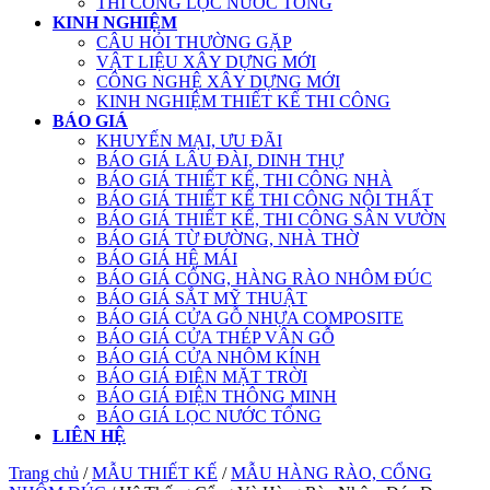
THI CÔNG LỌC NƯỚC TỔNG
KINH NGHIỆM
CÂU HỎI THƯỜNG GẶP
VẬT LIỆU XÂY DỰNG MỚI
CÔNG NGHỆ XÂY DỰNG MỚI
KINH NGHIỆM THIẾT KẾ THI CÔNG
BÁO GIÁ
KHUYẾN MẠI, ƯU ĐÃI
BÁO GIÁ LÂU ĐÀI, DINH THỰ
BÁO GIÁ THIẾT KẾ, THI CÔNG NHÀ
BÁO GIÁ THIẾT KẾ THI CÔNG NỘI THẤT
BÁO GIÁ THIẾT KẾ, THI CÔNG SÂN VƯỜN
BÁO GIÁ TỪ ĐƯỜNG, NHÀ THỜ
BÁO GIÁ HỆ MÁI
BÁO GIÁ CỔNG, HÀNG RÀO NHÔM ĐÚC
BÁO GIÁ SẮT MỸ THUẬT
BÁO GIÁ CỬA GỖ NHỰA COMPOSITE
BÁO GIÁ CỬA THÉP VÂN GỖ
BÁO GIÁ CỬA NHÔM KÍNH
BÁO GIÁ ĐIỆN MẶT TRỜI
BÁO GIÁ ĐIỆN THÔNG MINH
BÁO GIÁ LỌC NƯỚC TỔNG
LIÊN HỆ
Trang chủ
/
MẪU THIẾT KẾ
/
MẪU HÀNG RÀO, CỔNG