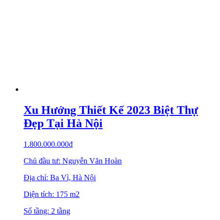
Chiêm ngưỡng kiến trúc tuyệt vời
mẫu nhà vườn cấp 4 mái Thái
1.700.000.000
₫
Chủ đầu tư: Hồ Chánh Trực