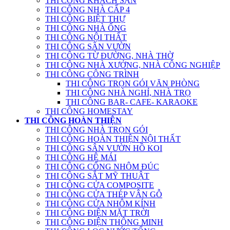
THI CÔNG KHÁCH SẠN
THI CÔNG NHÀ CẤP 4
THI CÔNG BIỆT THỰ
THI CÔNG NHÀ ỐNG
THI CÔNG NỘI THẤT
THI CÔNG SÂN VƯỜN
THI CÔNG TỪ ĐƯỜNG, NHÀ THỜ
THI CÔNG NHÀ XƯỞNG, NHÀ CÔNG NGHIỆP
THI CÔNG CÔNG TRÌNH
THI CÔNG TRỌN GÓI VĂN PHÒNG
THI CÔNG NHÀ NGHỈ, NHÀ TRỌ
THI CÔNG BAR- CAFE- KARAOKE
THI CÔNG HOMESTAY
THI CÔNG HOÀN THIỆN
THI CÔNG NHÀ TRỌN GÓI
THI CÔNG HOÀN THIỆN NỘI THẤT
THI CÔNG SÂN VƯỜN HỒ KOI
THI CÔNG HỆ MÁI
THI CÔNG CỔNG NHÔM ĐÚC
THI CÔNG SẮT MỸ THUẬT
THI CÔNG CỬA COMPOSITE
THI CÔNG CỬA THÉP VÂN GỖ
THI CÔNG CỬA NHÔM KÍNH
THI CÔNG ĐIỆN MẶT TRỜI
THI CÔNG ĐIỆN THÔNG MINH