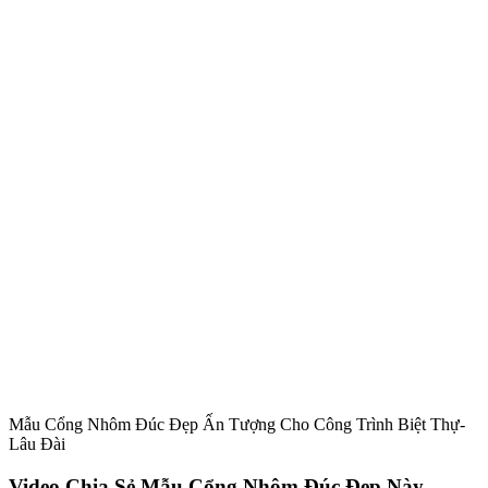
Tên
*
Email
*
Lưu tên của tôi, email, và trang web trong trình duyệt này cho
lần bình luận kế tiếp của tôi.
Sản phẩm tương tự