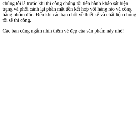
Mẫu Cổng Nhôm Đúc Đẹp Ấn Tượng Cho Công Trình Biệt Thự-
Lâu Đài
Video Chia Sẻ Mẫu Cổng Nhôm Đúc Đẹp Này
Để tiện theo dõi, và xem chi tiết hơn cho công trình này. Chúng tôi
có làm 1 video review bên dưới giúp bạn tham khảo kỹ hơn và có
cái nhìn trực quan, sinh động.
Bình Luận