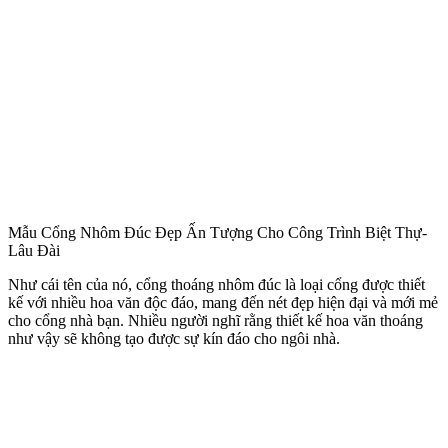
Màu sắc bên ngoài được tùy chọn theo yêu cầu của từng gia đình,
màu sắc được sử dụng nhiều nhất đó chính là thiếp vàng, kèm với
màu đen mờ để tạo thành một màu sắc cuốn hút. Sản phẩm này rất
được ưa chuộng trong các căn biệt thự tân cổ điển và các ngôi nhà
cao tầng có không gian rộng lớn.