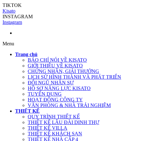
TIKTOK
Kisato
INSTAGRAM
Instagram
Menu
Trang chủ
BÁO CHÍ NÓI VỀ KISATO
GIỚI THIỆU VỀ KISATO
CHỨNG NHẬN, GIẢI THƯỞNG
LỊCH SỬ HÌNH THÀNH VÀ PHÁT TRIỂN
ĐỘI NGŨ NHÂN SỰ
HỒ SƠ NĂNG LỰC KISATO
TUYỂN DỤNG
HOẠT ĐỘNG CÔNG TY
VĂN PHÒNG & NHÀ TRẢI NGHIỆM
THIẾT KẾ
QUY TRÌNH THIẾT KẾ
THIẾT KẾ LÂU ĐÀI DINH THỰ
THIẾT KẾ VILLA
THIẾT KẾ KHÁCH SẠN
THIẾT KẾ NHÀ CẤP 4