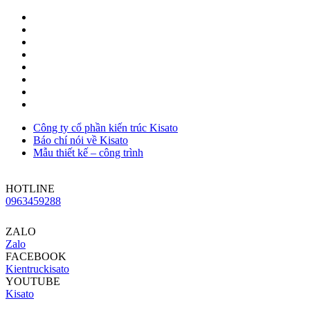
Công ty cổ phần kiến trúc Kisato
Báo chí nói về Kisato
Mẫu thiết kế – công trình
HOTLINE
0963459288
ZALO
Zalo
FACEBOOK
Kientruckisato
YOUTUBE
Kisato