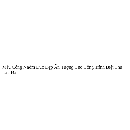
Đánh giá
Chưa có đánh giá nào.
Hãy là người đầu tiên nhận xét “Mẫu Cổng Nhôm Đúc Đẹp Ấn
Tượng Cho Công Trình Biệt Thự- Lâu Đài”
Email của bạn sẽ không được hiển thị công khai.
Các trường bắt
buộc được đánh dấu
*
Đánh giá của bạn
*
Nhận xét của bạn
*