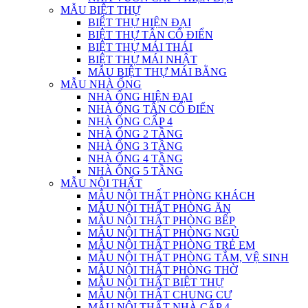
MẪU BIỆT THỰ
BIỆT THỰ HIỆN ĐẠI
BIỆT THỰ TÂN CỔ ĐIỂN
BIỆT THỰ MÁI THÁI
BIỆT THỰ MÁI NHẬT
MẪU BIỆT THỰ MÁI BẰNG
MẪU NHÀ ỐNG
NHÀ ỐNG HIỆN ĐẠI
NHÀ ỐNG TÂN CỔ ĐIỂN
NHÀ ỐNG CẤP 4
NHÀ ỐNG 2 TẦNG
NHÀ ỐNG 3 TẦNG
NHÀ ỐNG 4 TẦNG
NHÀ ỐNG 5 TẦNG
MẪU NỘI THẤT
MẪU NỘI THẤT PHÒNG KHÁCH
MẪU NỘI THẤT PHÒNG ĂN
MẪU NỘI THẤT PHÒNG BẾP
MẪU NỘI THẤT PHÒNG NGỦ
MẪU NỘI THẤT PHÒNG TRẺ EM
MẪU NỘI THẤT PHÒNG TẮM, VỆ SINH
MẪU NỘI THẤT PHÒNG THỜ
MẪU NỘI THẤT BIỆT THỰ
MẪU NỘI THẤT CHUNG CƯ
MẪU NỘI THẤT NHÀ CẤP 4