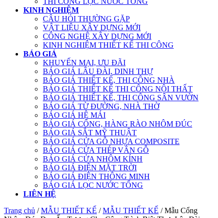
THI CÔNG LỌC NƯỚC TỔNG
KINH NGHIỆM
CÂU HỎI THƯỜNG GẶP
VẬT LIỆU XÂY DỰNG MỚI
CÔNG NGHỆ XÂY DỰNG MỚI
KINH NGHIỆM THIẾT KẾ THI CÔNG
BÁO GIÁ
KHUYẾN MẠI, ƯU ĐÃI
BÁO GIÁ LÂU ĐÀI, DINH THỰ
BÁO GIÁ THIẾT KẾ, THI CÔNG NHÀ
BÁO GIÁ THIẾT KẾ THI CÔNG NỘI THẤT
BÁO GIÁ THIẾT KẾ, THI CÔNG SÂN VƯỜN
BÁO GIÁ TỪ ĐƯỜNG, NHÀ THỜ
BÁO GIÁ HỆ MÁI
BÁO GIÁ CỔNG, HÀNG RÀO NHÔM ĐÚC
BÁO GIÁ SẮT MỸ THUẬT
BÁO GIÁ CỬA GỖ NHỰA COMPOSITE
BÁO GIÁ CỬA THÉP VÂN GỖ
BÁO GIÁ CỬA NHÔM KÍNH
BÁO GIÁ ĐIỆN MẶT TRỜI
BÁO GIÁ ĐIỆN THÔNG MINH
BÁO GIÁ LỌC NƯỚC TỔNG
LIÊN HỆ
Trang chủ
/
MẪU THIẾT KẾ
/
MẪU THIẾT KẾ
/ Mẫu Cổng