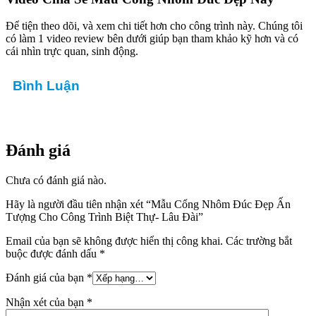
THIẾT KẾ SÂN VƯỜN ĐẸP CHO
BIỆT THỰ
3.000.000
₫