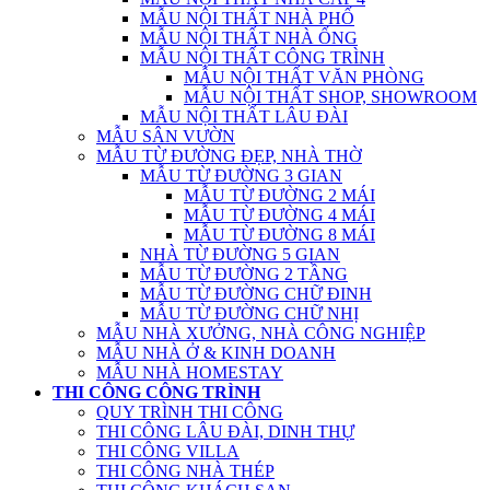
MẪU NỘI THẤT NHÀ PHỐ
MẪU NỘI THẤT NHÀ ỐNG
MẪU NỘI THẤT CÔNG TRÌNH
MẪU NỘI THẤT VĂN PHÒNG
MẪU NỘI THẤT SHOP, SHOWROOM
MẪU NỘI THẤT LÂU ĐÀI
MẪU SÂN VƯỜN
MẪU TỪ ĐƯỜNG ĐẸP, NHÀ THỜ
MẪU TỪ ĐƯỜNG 3 GIAN
MẪU TỪ ĐƯỜNG 2 MÁI
MẪU TỪ ĐƯỜNG 4 MÁI
MẪU TỪ ĐƯỜNG 8 MÁI
NHÀ TỪ ĐƯỜNG 5 GIAN
MẪU TỪ ĐƯỜNG 2 TẦNG
MẪU TỪ ĐƯỜNG CHỮ ĐINH
MẪU TỪ ĐƯỜNG CHỮ NHỊ
MẪU NHÀ XƯỞNG, NHÀ CÔNG NGHIỆP
MẪU NHÀ Ở & KINH DOANH
MẪU NHÀ HOMESTAY
THI CÔNG CÔNG TRÌNH
QUY TRÌNH THI CÔNG
THI CÔNG LÂU ĐÀI, DINH THỰ
THI CÔNG VILLA
THI CÔNG NHÀ THÉP