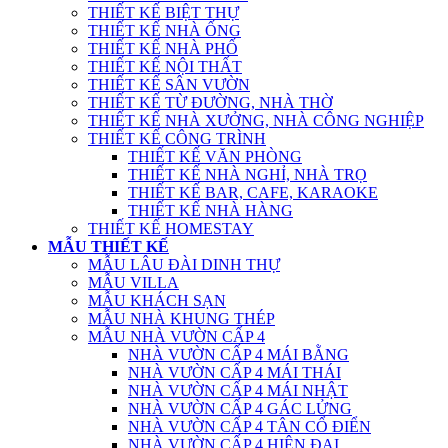
THIẾT KẾ BIỆT THỰ
THIẾT KẾ NHÀ ỐNG
THIẾT KẾ NHÀ PHỐ
THIẾT KẾ NỘI THẤT
THIẾT KẾ SÂN VƯỜN
THIẾT KẾ TỪ ĐƯỜNG, NHÀ THỜ
THIẾT KẾ NHÀ XƯỞNG, NHÀ CÔNG NGHIỆP
THIẾT KẾ CÔNG TRÌNH
THIẾT KẾ VĂN PHÒNG
THIẾT KẾ NHÀ NGHỈ, NHÀ TRỌ
THIẾT KẾ BAR, CAFE, KARAOKE
THIẾT KẾ NHÀ HÀNG
THIẾT KẾ HOMESTAY
MẪU THIẾT KẾ
MẪU LÂU ĐÀI DINH THỰ
MẪU VILLA
MẪU KHÁCH SẠN
MẪU NHÀ KHUNG THÉP
MẪU NHÀ VƯỜN CẤP 4
NHÀ VƯỜN CẤP 4 MÁI BẰNG
NHÀ VƯỜN CẤP 4 MÁI THÁI
NHÀ VƯỜN CẤP 4 MÁI NHẬT
NHÀ VƯỜN CẤP 4 GÁC LỬNG
NHÀ VƯỜN CẤP 4 TÂN CỔ ĐIỂN
NHÀ VƯỜN CẤP 4 HIỆN ĐẠI