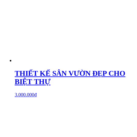
Chiêm Ngưỡng Mẫu Biệt Thự 2 Tầng
Mái Thái Đẹp Hút Hồn Tại Hưng Yên
1.500.000.000
₫
Chủ đầu tư: Anh Phú
Địa chỉ: Hưng Yên
Diện tích: 200 m2
Số tầng: 2 tầng