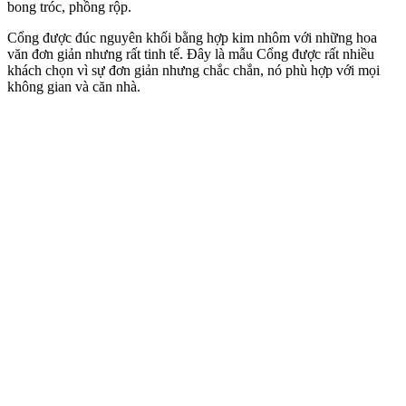
Mẫu Cổng Nhôm Đúc Đẹp Ấn Tượng Cho Công Trình Biệt Thự-
Lâu Đài
Trên cổng nhôm đúc này được điểm xuyến thêm các hoa văn như
cành mai ở hai bên trống đồng hoặc hoa lá ở phần trên, dưới làm
cho cửa cổng thêm phần tươi tắn, bắt mắt, và còn mang ý nghĩa về
sự may mắn, phát triển.