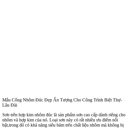
Mẫu Cổng Nhôm Đúc Đẹp Ấn Tượng Cho Công Trình Biệt Thự-
Lâu Đài
Như cái tên của nó, cổng thoáng nhôm đúc là loại cổng được thiết
kế với nhiều hoa văn độc đáo, mang đến nét đẹp hiện đại và mới mẻ
cho cổng nhà bạn. Nhiều người nghĩ rằng thiết kế hoa văn thoáng
như vậy sẽ không tạo được sự kín đáo cho ngôi nhà.