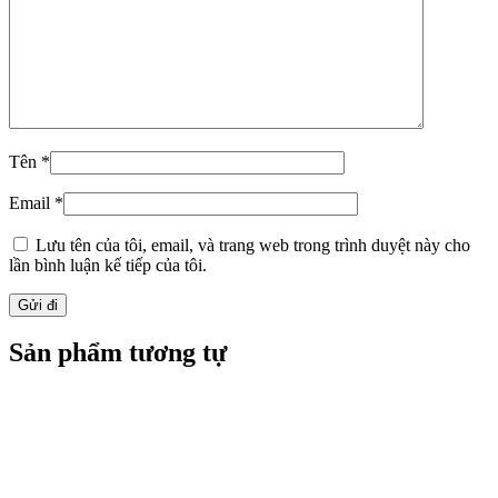
Xu Hướng Thiết Kế 2023 Biệt Thự
Đẹp Tại Hà Nội
1.800.000.000
₫
Chủ đầu tư: Nguyễn Văn Hoàn
Địa chỉ: Ba Vì, Hà Nội
Diện tích: 175 m2
Số tầng: 2 tầng