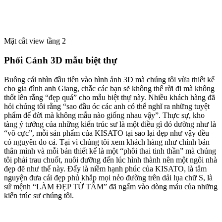
Mặt cắt view tầng 2
Phối Cảnh 3D mẫu biệt thự
Buông cái nhìn đầu tiên vào hình ảnh 3D mà chúng tôi vừa thiết kế
cho gia đình anh Giang, chắc các bạn sẽ không thể rời đi mà không
thốt lên rằng “đẹp quá” cho mẫu biệt thự này. Nhiều khách hàng đã
hỏi chúng tôi rằng “sao đầu óc các anh có thể nghĩ ra những tuyệt
phẩm để đời mà không mẫu nào giống nhau vậy”. Thực sự, kho
tàng ý tưởng của những kiến trúc sư là một điều gì đó dường như là
“vô cực”, mỗi sản phẩm của KISATO tại sao lại đẹp như vậy đều
có nguyên do cả. Tại vì chúng tôi xem khách hàng như chính bản
thân mình và mỗi bản thiết kế là một “phôi thai tinh thần” mà chúng
tôi phải trau chuốt, nuôi dưỡng đến lúc hình thành nên một ngôi nhà
đẹp đẽ như thế này. Đấy là niềm hạnh phúc của KISATO, là tâm
nguyện đưa cái đẹp phủ khắp mọi nẻo đường trên dải lụa chữ S, là
sứ mệnh “LÀM ĐẸP TỪ TÂM” đã ngấm vào dòng máu của những
kiến trúc sư chúng tôi.