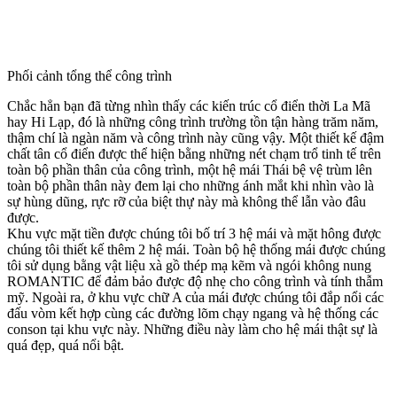
Phối cảnh tổng thể công trình
Chắc hẳn bạn đã từng nhìn thấy các kiến trúc cổ điển thời La Mã
hay Hi Lạp, đó là những công trình trường tồn tận hàng trăm năm,
thậm chí là ngàn năm và công trình này cũng vậy. Một thiết kế đậm
chất tân cổ điển được thể hiện bằng những nét chạm trổ tinh tế trên
toàn bộ phần thân của công trình, một hệ mái Thái bệ vệ trùm lên
toàn bộ phần thân này đem lại cho những ánh mắt khi nhìn vào là
sự hùng dũng, rực rỡ của biệt thự này mà không thể lẫn vào đâu
được.
Khu vực mặt tiền được chúng tôi bố trí 3 hệ mái và mặt hông được
chúng tôi thiết kế thêm 2 hệ mái. Toàn bộ hệ thống mái được chúng
tôi sử dụng bằng vật liệu xà gồ thép mạ kẽm và ngói không nung
ROMANTIC để đảm bảo được độ nhẹ cho công trình và tính thẫm
mỹ. Ngoài ra, ở khu vực chữ A của mái được chúng tôi đắp nổi các
đấu vòm kết hợp cùng các đường lõm chạy ngang và hệ thống các
conson tại khu vực này. Những điều này làm cho hệ mái thật sự là
quá đẹp, quá nổi bật.