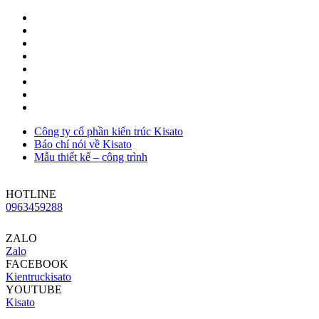
Công ty cổ phần kiến trúc Kisato
Báo chí nói về Kisato
Mẫu thiết kế – công trình
HOTLINE
0963459288
ZALO
Zalo
FACEBOOK
Kientruckisato
YOUTUBE
Kisato