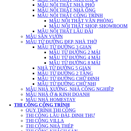
MẪU NỘI THẤT NHÀ PHỐ
MẪU NỘI THẤT NHÀ ỐNG
MẪU NỘI THẤT CÔNG TRÌNH
MẪU NỘI THẤT VĂN PHÒNG
MẪU NỘI THẤT SHOP, SHOWROOM
MẪU NỘI THẤT LÂU ĐÀI
MẪU SÂN VƯỜN
MẪU TỪ ĐƯỜNG ĐẸP, NHÀ THỜ
MẪU TỪ ĐƯỜNG 3 GIAN
MẪU TỪ ĐƯỜNG 2 MÁI
MẪU TỪ ĐƯỜNG 4 MÁI
MẪU TỪ ĐƯỜNG 8 MÁI
NHÀ TỪ ĐƯỜNG 5 GIAN
MẪU TỪ ĐƯỜNG 2 TẦNG
MẪU TỪ ĐƯỜNG CHỮ ĐINH
MẪU TỪ ĐƯỜNG CHỮ NHỊ
MẪU NHÀ XƯỞNG, NHÀ CÔNG NGHIỆP
MẪU NHÀ Ở & KINH DOANH
MẪU NHÀ HOMESTAY
THI CÔNG CÔNG TRÌNH
QUY TRÌNH THI CÔNG
THI CÔNG LÂU ĐÀI, DINH THỰ
THI CÔNG VILLA
THI CÔNG NHÀ THÉP