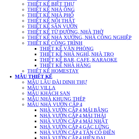
THIẾT KẾ BIỆT THỰ
THIẾT KẾ NHÀ ỐNG
THIẾT KẾ NHÀ PHỐ
THIẾT KẾ NỘI THẤT
THIẾT KẾ SÂN VƯỜN
THIẾT KẾ TỪ ĐƯỜNG, NHÀ THỜ
THIẾT KẾ NHÀ XƯỞNG, NHÀ CÔNG NGHIỆP
THIẾT KẾ CÔNG TRÌNH
THIẾT KẾ VĂN PHÒNG
THIẾT KẾ NHÀ NGHỈ, NHÀ TRỌ
THIẾT KẾ BAR, CAFE, KARAOKE
THIẾT KẾ NHÀ HÀNG
THIẾT KẾ HOMESTAY
MẪU THIẾT KẾ
MẪU LÂU ĐÀI DINH THỰ
MẪU VILLA
MẪU KHÁCH SẠN
MẪU NHÀ KHUNG THÉP
MẪU NHÀ VƯỜN CẤP 4
NHÀ VƯỜN CẤP 4 MÁI BẰNG
NHÀ VƯỜN CẤP 4 MÁI THÁI
NHÀ VƯỜN CẤP 4 MÁI NHẬT
NHÀ VƯỜN CẤP 4 GÁC LỬNG
NHÀ VƯỜN CẤP 4 TÂN CỔ ĐIỂN
NHÀ VƯỜN CẤP 4 HIỆN ĐẠI