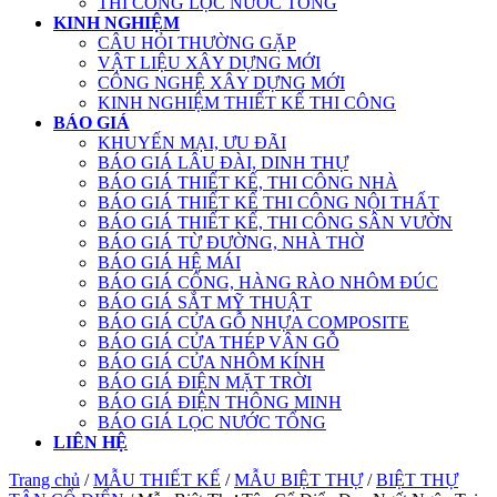
THI CÔNG LỌC NƯỚC TỔNG
KINH NGHIỆM
CÂU HỎI THƯỜNG GẶP
VẬT LIỆU XÂY DỰNG MỚI
CÔNG NGHỆ XÂY DỰNG MỚI
KINH NGHIỆM THIẾT KẾ THI CÔNG
BÁO GIÁ
KHUYẾN MẠI, ƯU ĐÃI
BÁO GIÁ LÂU ĐÀI, DINH THỰ
BÁO GIÁ THIẾT KẾ, THI CÔNG NHÀ
BÁO GIÁ THIẾT KẾ THI CÔNG NỘI THẤT
BÁO GIÁ THIẾT KẾ, THI CÔNG SÂN VƯỜN
BÁO GIÁ TỪ ĐƯỜNG, NHÀ THỜ
BÁO GIÁ HỆ MÁI
BÁO GIÁ CỔNG, HÀNG RÀO NHÔM ĐÚC
BÁO GIÁ SẮT MỸ THUẬT
BÁO GIÁ CỬA GỖ NHỰA COMPOSITE
BÁO GIÁ CỬA THÉP VÂN GỖ
BÁO GIÁ CỬA NHÔM KÍNH
BÁO GIÁ ĐIỆN MẶT TRỜI
BÁO GIÁ ĐIỆN THÔNG MINH
BÁO GIÁ LỌC NƯỚC TỔNG
LIÊN HỆ
Trang chủ
/
MẪU THIẾT KẾ
/
MẪU BIỆT THỰ
/
BIỆT THỰ