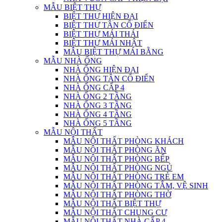
MẪU BIỆT THỰ
BIỆT THỰ HIỆN ĐẠI
BIỆT THỰ TÂN CỔ ĐIỂN
BIỆT THỰ MÁI THÁI
BIỆT THỰ MÁI NHẬT
MẪU BIỆT THỰ MÁI BẰNG
MẪU NHÀ ỐNG
NHÀ ỐNG HIỆN ĐẠI
NHÀ ỐNG TÂN CỔ ĐIỂN
NHÀ ỐNG CẤP 4
NHÀ ỐNG 2 TẦNG
NHÀ ỐNG 3 TẦNG
NHÀ ỐNG 4 TẦNG
NHÀ ỐNG 5 TẦNG
MẪU NỘI THẤT
MẪU NỘI THẤT PHÒNG KHÁCH
MẪU NỘI THẤT PHÒNG ĂN
MẪU NỘI THẤT PHÒNG BẾP
MẪU NỘI THẤT PHÒNG NGỦ
MẪU NỘI THẤT PHÒNG TRẺ EM
MẪU NỘI THẤT PHÒNG TẮM, VỆ SINH
MẪU NỘI THẤT PHÒNG THỜ
MẪU NỘI THẤT BIỆT THỰ
MẪU NỘI THẤT CHUNG CƯ
MẪU NỘI THẤT NHÀ CẤP 4