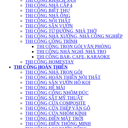
THI CÔNG KHÁCH SẠN
THI CÔNG NHÀ CẤP 4
THI CÔNG BIỆT THỰ
THI CÔNG NHÀ ỐNG
THI CÔNG NỘI THẤT
THI CÔNG SÂN VƯỜN
THI CÔNG TỪ ĐƯỜNG, NHÀ THỜ
THI CÔNG NHÀ XƯỞNG, NHÀ CÔNG NGHIỆP
THI CÔNG CÔNG TRÌNH
THI CÔNG TRỌN GÓI VĂN PHÒNG
THI CÔNG NHÀ NGHỈ, NHÀ TRỌ
THI CÔNG BAR- CAFE- KARAOKE
THI CÔNG HOMESTAY
THI CÔNG HOÀN THIỆN
THI CÔNG NHÀ TRỌN GÓI
THI CÔNG HOÀN THIỆN NỘI THẤT
THI CÔNG SÂN VƯỜN HỒ KOI
THI CÔNG HỆ MÁI
THI CÔNG CỔNG NHÔM ĐÚC
THI CÔNG SẮT MỸ THUẬT
THI CÔNG CỬA COMPOSITE
THI CÔNG CỬA THÉP VÂN GỖ
THI CÔNG CỬA NHÔM KÍNH
THI CÔNG ĐIỆN MẶT TRỜI
THI CÔNG ĐIỆN THÔNG MINH