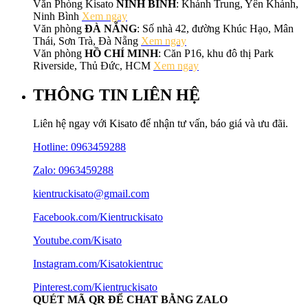
Văn Phòng Kisato
NINH BÌNH
: Khánh Trung, Yên Khánh,
Ninh Bình
Xem ngay
Văn phòng
ĐÀ NẴNG
: Số nhà 42, đường Khúc Hạo, Mân
Thái, Sơn Trà, Đà Nẵng
Xem ngay
Văn phòng
HỒ CHÍ MINH
: Căn P16, khu đô thị Park
Riverside, Thủ Đức, HCM
Xem ngay
THÔNG TIN LIÊN HỆ
Liên hệ ngay với Kisato để nhận tư vấn, báo giá và ưu đãi.
Hotline:
0963459288
Zalo: 0963459288
kientruckisato@gmail.com
Facebook.com/Kientruckisato
Youtube.com/Kisato
Instagram.com/Kisatokientruc
Pinterest.com/Kientruckisato
QUÉT MÃ QR ĐỂ CHAT BẰNG ZALO