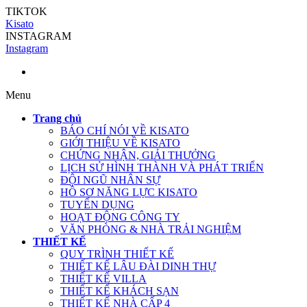
TIKTOK
Kisato
INSTAGRAM
Instagram
Menu
Trang chủ
BÁO CHÍ NÓI VỀ KISATO
GIỚI THIỆU VỀ KISATO
CHỨNG NHẬN, GIẢI THƯỞNG
LỊCH SỬ HÌNH THÀNH VÀ PHÁT TRIỂN
ĐỘI NGŨ NHÂN SỰ
HỒ SƠ NĂNG LỰC KISATO
TUYỂN DỤNG
HOẠT ĐỘNG CÔNG TY
VĂN PHÒNG & NHÀ TRẢI NGHIỆM
THIẾT KẾ
QUY TRÌNH THIẾT KẾ
THIẾT KẾ LÂU ĐÀI DINH THỰ
THIẾT KẾ VILLA
THIẾT KẾ KHÁCH SẠN
THIẾT KẾ NHÀ CẤP 4