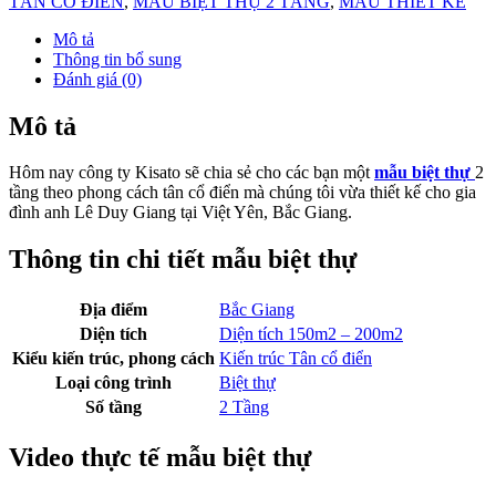
TÂN CỔ ĐIỂN
,
MẪU BIỆT THỰ 2 TẦNG
,
MẪU THIẾT KẾ
Mô tả
Thông tin bổ sung
Đánh giá (0)
Mô tả
Hôm nay công ty Kisato sẽ chia sẻ cho các bạn một
mẫu biệt thự
2
tầng theo phong cách tân cổ điển mà chúng tôi vừa thiết kế cho gia
đình anh Lê Duy Giang tại Việt Yên, Bắc Giang.
Thông tin chi tiết mẫu biệt thự
Địa điểm
Bắc Giang
Diện tích
Diện tích 150m2 – 200m2
Kiểu kiến trúc, phong cách
Kiến trúc Tân cổ điển
Loại công trình
Biệt thự
Số tầng
2 Tầng
Video thực tế mẫu biệt thự