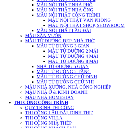
MẪU NỘI THẤT NHÀ PHỐ
MẪU NỘI THẤT NHÀ ỐNG
MẪU NỘI THẤT CÔNG TRÌNH
MẪU NỘI THẤT VĂN PHÒNG
MẪU NỘI THẤT SHOP, SHOWROOM
MẪU NỘI THẤT LÂU ĐÀI
MẪU SÂN VƯỜN
MẪU TỪ ĐƯỜNG ĐẸP, NHÀ THỜ
MẪU TỪ ĐƯỜNG 3 GIAN
MẪU TỪ ĐƯỜNG 2 MÁI
MẪU TỪ ĐƯỜNG 4 MÁI
MẪU TỪ ĐƯỜNG 8 MÁI
NHÀ TỪ ĐƯỜNG 5 GIAN
MẪU TỪ ĐƯỜNG 2 TẦNG
MẪU TỪ ĐƯỜNG CHỮ ĐINH
MẪU TỪ ĐƯỜNG CHỮ NHỊ
MẪU NHÀ XƯỞNG, NHÀ CÔNG NGHIỆP
MẪU NHÀ Ở & KINH DOANH
MẪU NHÀ HOMESTAY
THI CÔNG CÔNG TRÌNH
QUY TRÌNH THI CÔNG
THI CÔNG LÂU ĐÀI, DINH THỰ
THI CÔNG VILLA
THI CÔNG NHÀ THÉP