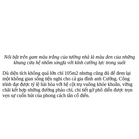
Nổi bật trên gam màu trắng của tường nhà là màu đen của những
khung cửa hệ nhôm xingfa với kính cường lực trong suốt
Dù diện tích không quá lớn chỉ 105m2 nhưng cũng đủ để đem lại
một không gian sống tiện nghi cho cả gia đình anh Cường. Công
trình đạt được tỷ lệ hài hòa với hệ cột trụ vuông khỏe khoắn, vững
chãi kết hợp những đường phào chỉ, chi tiết gờ phô diễn được trọn
vẹn sự cuốn hút của phong cách tân cổ điển.