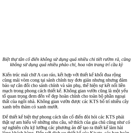
Biệt thự tân cổ điển không sử dụng quá nhiều chi tiết rườm rà, cũng
không sử dụng quá nhiều phào chỉ, hoa văn trang trí cầu kỳ
Kiến trúc mái chữ A cao ráo, kết hợp với thiết kế khối đua rộng
cùng mái vòm cong tại sảnh chính tuy đơn giản nhưng nhưng đảm
bảo sự cân đối cho sảnh chính và sản phụ, thể hiện sự kết nối liền
mạch trong phong cách thiết kế. Không gian vườn cũng là một yếu
tố quan trọng đem đến vể đẹp hoàn chỉnh cho toàn bộ phần ngoại
thất của ngôi nhà. Không gian vườn được các KTS bố trí nhiều cây
xanh trên thảm cỏ xanh mướt.
Để thiết kế biệt thự phong cách tân cổ điển đòi hỏi các KTS phải
thật sự am hiểu về những nhu câu, sở thích của gia chủ cũng như có
sự nghiên cứu kỹ lưỡng các phương án để tạo ra thiết kế làm hài
lòng khách hàng. Đến với dịch vụ thiết kế của Kisato, các bạn hoàn