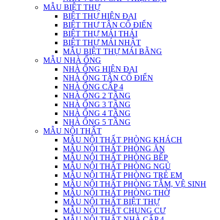
MẪU BIỆT THỰ
BIỆT THỰ HIỆN ĐẠI
BIỆT THỰ TÂN CỔ ĐIỂN
BIỆT THỰ MÁI THÁI
BIỆT THỰ MÁI NHẬT
MẪU BIỆT THỰ MÁI BẰNG
MẪU NHÀ ỐNG
NHÀ ỐNG HIỆN ĐẠI
NHÀ ỐNG TÂN CỔ ĐIỂN
NHÀ ỐNG CẤP 4
NHÀ ỐNG 2 TẦNG
NHÀ ỐNG 3 TẦNG
NHÀ ỐNG 4 TẦNG
NHÀ ỐNG 5 TẦNG
MẪU NỘI THẤT
MẪU NỘI THẤT PHÒNG KHÁCH
MẪU NỘI THẤT PHÒNG ĂN
MẪU NỘI THẤT PHÒNG BẾP
MẪU NỘI THẤT PHÒNG NGỦ
MẪU NỘI THẤT PHÒNG TRẺ EM
MẪU NỘI THẤT PHÒNG TẮM, VỆ SINH
MẪU NỘI THẤT PHÒNG THỜ
MẪU NỘI THẤT BIỆT THỰ
MẪU NỘI THẤT CHUNG CƯ
MẪU NỘI THẤT NHÀ CẤP 4