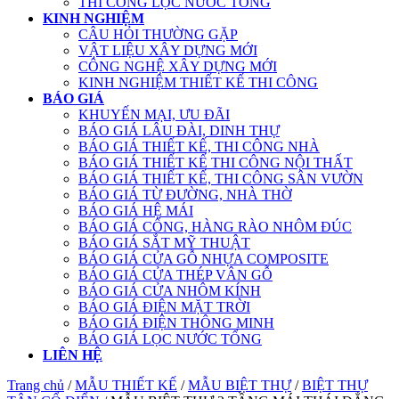
THI CÔNG LỌC NƯỚC TỔNG
KINH NGHIỆM
CÂU HỎI THƯỜNG GẶP
VẬT LIỆU XÂY DỰNG MỚI
CÔNG NGHỆ XÂY DỰNG MỚI
KINH NGHIỆM THIẾT KẾ THI CÔNG
BÁO GIÁ
KHUYẾN MẠI, ƯU ĐÃI
BÁO GIÁ LÂU ĐÀI, DINH THỰ
BÁO GIÁ THIẾT KẾ, THI CÔNG NHÀ
BÁO GIÁ THIẾT KẾ THI CÔNG NỘI THẤT
BÁO GIÁ THIẾT KẾ, THI CÔNG SÂN VƯỜN
BÁO GIÁ TỪ ĐƯỜNG, NHÀ THỜ
BÁO GIÁ HỆ MÁI
BÁO GIÁ CỔNG, HÀNG RÀO NHÔM ĐÚC
BÁO GIÁ SẮT MỸ THUẬT
BÁO GIÁ CỬA GỖ NHỰA COMPOSITE
BÁO GIÁ CỬA THÉP VÂN GỖ
BÁO GIÁ CỬA NHÔM KÍNH
BÁO GIÁ ĐIỆN MẶT TRỜI
BÁO GIÁ ĐIỆN THÔNG MINH
BÁO GIÁ LỌC NƯỚC TỔNG
LIÊN HỆ
Trang chủ
/
MẪU THIẾT KẾ
/
MẪU BIỆT THỰ
/
BIỆT THỰ