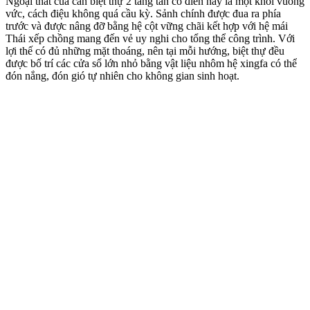
Ngoại thất của căn biệt thự 2 tầng tân cổ điển này là một khối vuông
vức, cách điệu không quá cầu kỳ. Sảnh chính được đua ra phía
trước và được nâng đỡ bằng hệ cột vững chãi kết hợp với hệ mái
Thái xếp chồng mang đến vẻ uy nghi cho tổng thể công trình. Với
lợi thế có đủ những mặt thoáng, nên tại mỗi hướng, biệt thự đều
được bố trí các cửa sổ lớn nhỏ bằng vật liệu nhôm hệ xingfa có thể
đón nắng, đón gió tự nhiên cho không gian sinh hoạt.