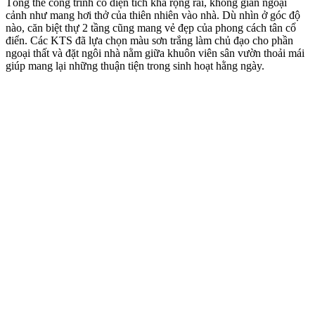
Tổng thể công trình có diện tích khá rộng rãi, không gian ngoại
cảnh như mang hơi thở của thiên nhiên vào nhà. Dù nhìn ở góc độ
nào, căn biệt thự 2 tầng cũng mang vẻ đẹp của phong cách tân cổ
điển. Các KTS đã lựa chọn màu sơn trắng làm chủ đạo cho phần
ngoại thất và đặt ngôi nhà nằm giữa khuôn viên sân vườn thoải mái
giúp mang lại những thuận tiện trong sinh hoạt hằng ngày.