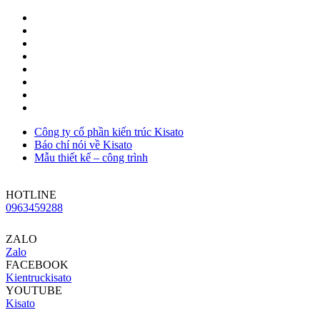
Công ty cổ phần kiến trúc Kisato
Báo chí nói về Kisato
Mẫu thiết kế – công trình
HOTLINE
0963459288
ZALO
Zalo
FACEBOOK
Kientruckisato
YOUTUBE
Kisato