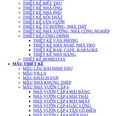
THIẾT KẾ BIỆT THỰ
THIẾT KẾ NHÀ ỐNG
THIẾT KẾ NHÀ PHỐ
THIẾT KẾ NỘI THẤT
THIẾT KẾ SÂN VƯỜN
THIẾT KẾ TỪ ĐƯỜNG, NHÀ THỜ
THIẾT KẾ NHÀ XƯỞNG, NHÀ CÔNG NGHIỆP
THIẾT KẾ CÔNG TRÌNH
THIẾT KẾ VĂN PHÒNG
THIẾT KẾ NHÀ NGHỈ, NHÀ TRỌ
THIẾT KẾ BAR, CAFE, KARAOKE
THIẾT KẾ NHÀ HÀNG
THIẾT KẾ HOMESTAY
MẪU THIẾT KẾ
MẪU LÂU ĐÀI DINH THỰ
MẪU VILLA
MẪU KHÁCH SẠN
MẪU NHÀ KHUNG THÉP
MẪU NHÀ VƯỜN CẤP 4
NHÀ VƯỜN CẤP 4 MÁI BẰNG
NHÀ VƯỜN CẤP 4 MÁI THÁI
NHÀ VƯỜN CẤP 4 MÁI NHẬT
NHÀ VƯỜN CẤP 4 GÁC LỬNG
NHÀ VƯỜN CẤP 4 TÂN CỔ ĐIỂN
NHÀ VƯỜN CẤP 4 HIỆN ĐẠI