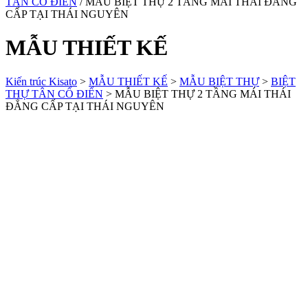
TÂN CỔ ĐIỂN
/ MẪU BIỆT THỰ 2 TẦNG MÁI THÁI ĐẲNG
CẤP TẠI THÁI NGUYÊN
MẪU THIẾT KẾ
Kiến trúc Kisato
>
MẪU THIẾT KẾ
>
MẪU BIỆT THỰ
>
BIỆT
THỰ TÂN CỔ ĐIỂN
>
MẪU BIỆT THỰ 2 TẦNG MÁI THÁI
ĐẲNG CẤP TẠI THÁI NGUYÊN