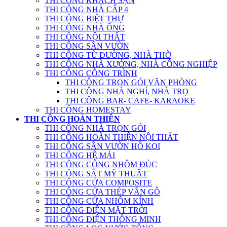
THI CÔNG KHÁCH SẠN
THI CÔNG NHÀ CẤP 4
THI CÔNG BIỆT THỰ
THI CÔNG NHÀ ỐNG
THI CÔNG NỘI THẤT
THI CÔNG SÂN VƯỜN
THI CÔNG TỪ ĐƯỜNG, NHÀ THỜ
THI CÔNG NHÀ XƯỞNG, NHÀ CÔNG NGHIỆP
THI CÔNG CÔNG TRÌNH
THI CÔNG TRỌN GÓI VĂN PHÒNG
THI CÔNG NHÀ NGHỈ, NHÀ TRỌ
THI CÔNG BAR- CAFE- KARAOKE
THI CÔNG HOMESTAY
THI CÔNG HOÀN THIỆN
THI CÔNG NHÀ TRỌN GÓI
THI CÔNG HOÀN THIỆN NỘI THẤT
THI CÔNG SÂN VƯỜN HỒ KOI
THI CÔNG HỆ MÁI
THI CÔNG CỔNG NHÔM ĐÚC
THI CÔNG SẮT MỸ THUẬT
THI CÔNG CỬA COMPOSITE
THI CÔNG CỬA THÉP VÂN GỖ
THI CÔNG CỬA NHÔM KÍNH
THI CÔNG ĐIỆN MẶT TRỜI
THI CÔNG ĐIỆN THÔNG MINH