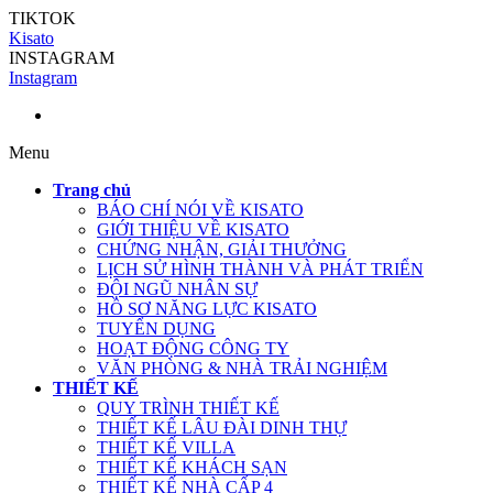
TIKTOK
Kisato
INSTAGRAM
Instagram
Menu
Trang chủ
BÁO CHÍ NÓI VỀ KISATO
GIỚI THIỆU VỀ KISATO
CHỨNG NHẬN, GIẢI THƯỞNG
LỊCH SỬ HÌNH THÀNH VÀ PHÁT TRIỂN
ĐỘI NGŨ NHÂN SỰ
HỒ SƠ NĂNG LỰC KISATO
TUYỂN DỤNG
HOẠT ĐỘNG CÔNG TY
VĂN PHÒNG & NHÀ TRẢI NGHIỆM
THIẾT KẾ
QUY TRÌNH THIẾT KẾ
THIẾT KẾ LÂU ĐÀI DINH THỰ
THIẾT KẾ VILLA
THIẾT KẾ KHÁCH SẠN
THIẾT KẾ NHÀ CẤP 4