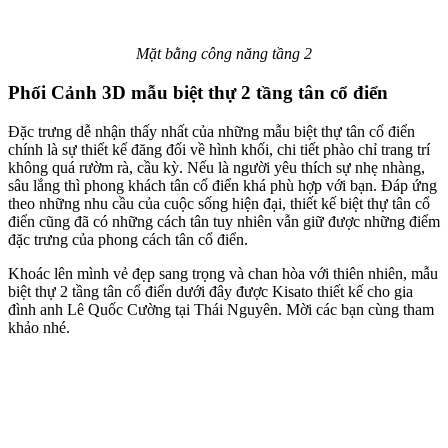
Mặt bằng công năng tầng 2
Phối Cảnh 3D mẫu biệt thự 2 tầng tân cổ điển
Đặc trưng dễ nhận thấy nhất của những mẫu biệt thự tân cổ điển
chính là sự thiết kế đăng đối về hình khối, chi tiết phào chỉ trang trí
không quá rườm rà, cầu kỳ. Nếu là người yêu thích sự nhẹ nhàng,
sâu lắng thì phong khách tân cổ điển khá phù hợp với bạn. Đáp ứng
theo những nhu cầu của cuộc sống hiện đại, thiết kế biệt thự tân cổ
điển cũng đã có những cách tân tuy nhiên vẫn giữ được những điểm
đặc trưng của phong cách tân cổ điển.
Khoác lên mình vẻ đẹp sang trọng và chan hòa với thiên nhiên, mẫu
biệt thự 2 tầng tân cổ điển dưới đây được Kisato thiết kế cho gia
đình anh Lê Quốc Cường tại Thái Nguyên. Mời các bạn cùng tham
khảo nhé.