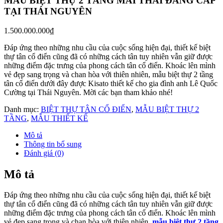
MẪU BIỆT THỰ 2 TẦNG MÁI THÁI ĐẲNG CẤP
TẠI THÁI NGUYÊN
1.500.000.000
₫
Đáp ứng theo những nhu cầu của cuộc sống hiện đại, thiết kế biệt
thự tân cổ điển cũng đã có những cách tân tuy nhiên vẫn giữ được
những điểm đặc trưng của phong cách tân cổ điển. Khoác lên mình
vẻ đẹp sang trọng và chan hòa với thiên nhiên, mẫu biệt thự 2 tầng
tân cổ điển dưới đây được Kisato thiết kế cho gia đình anh Lê Quốc
Cường tại Thái Nguyên. Mời các bạn tham khảo nhé!
Danh mục:
BIỆT THỰ TÂN CỔ ĐIỂN
,
MẪU BIỆT THỰ 2
TẦNG
,
MẪU THIẾT KẾ
Mô tả
Thông tin bổ sung
Đánh giá (0)
Mô tả
Đáp ứng theo những nhu cầu của cuộc sống hiện đại, thiết kế biệt
thự tân cổ điển cũng đã có những cách tân tuy nhiên vẫn giữ được
những điểm đặc trưng của phong cách tân cổ điển. Khoác lên mình
vẻ đẹp sang trọng và chan hòa với thiên nhiên,
mẫu biệt thự 2 tầng