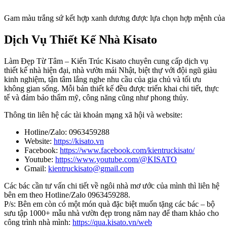
Gam màu trắng sứ kết hợp xanh dương được lựa chọn hợp mệnh của 
Dịch Vụ Thiết Kế Nhà Kisato
Làm Đẹp Từ Tâm – Kiến Trúc Kisato chuyên cung cấp dịch vụ
thiết kế nhà hiện đại, nhà vườn mái Nhật, biệt thự với đội ngũ giàu
kinh nghiệm, tận tâm lắng nghe nhu cầu của gia chủ và tối ưu
không gian sống. Mỗi bản thiết kế đều được triển khai chi tiết, thực
tế và đảm bảo thẩm mỹ, công năng cũng như phong thủy.
Thông tin liên hệ các tài khoản mạng xã hội và website:
Hotline/Zalo: 0963459288
Website:
https://kisato.vn
Facebook:
https://www.facebook.com/kientruckisato/
Youtube:
https://www.youtube.com/@KISATO
Gmail:
kientruckisato@gmail.com
Các bác cần tư vấn chi tiết về ngôi nhà mơ ước của mình thì liên hệ
bên em theo Hotline/Zalo 0963459288.
P/s: Bên em còn có một món quà đặc biệt muốn tặng các bác – bộ
sưu tập 1000+ mẫu nhà vườn đẹp trong năm nay để tham khảo cho
công trình nhà mình:
https://qua.kisato.vn/web