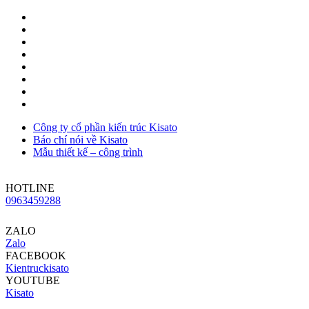
Công ty cổ phần kiến trúc Kisato
Báo chí nói về Kisato
Mẫu thiết kế – công trình
HOTLINE
0963459288
ZALO
Zalo
FACEBOOK
Kientruckisato
YOUTUBE
Kisato