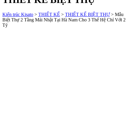
Kiến trúc Kisato
>
THIẾT KẾ
>
THIẾT KẾ BIỆT THỰ
>
Mẫu
Biệt Thự 2 Tầng Mái Nhật Tại Hà Nam Cho 3 Thế Hệ Chỉ Với 2
Tỷ