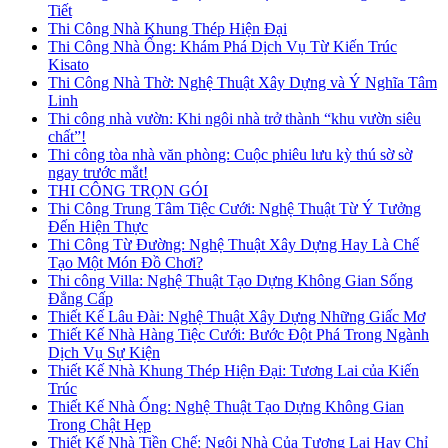
Tiết
Thi Công Nhà Khung Thép Hiện Đại
Thi Công Nhà Ống: Khám Phá Dịch Vụ Từ Kiến Trúc
Kisato
Thi Công Nhà Thờ: Nghệ Thuật Xây Dựng và Ý Nghĩa Tâm
Linh
Thi công nhà vườn: Khi ngôi nhà trở thành “khu vườn siêu
chất”!
Thi công tòa nhà văn phòng: Cuộc phiêu lưu kỳ thú sờ sờ
ngay trước mắt!
THI CÔNG TRỌN GÓI
Thi Công Trung Tâm Tiệc Cưới: Nghệ Thuật Từ Ý Tưởng
Đến Hiện Thực
Thi Công Từ Đường: Nghệ Thuật Xây Dựng Hay Là Chế
Tạo Một Món Đồ Chơi?
Thi công Villa: Nghệ Thuật Tạo Dựng Không Gian Sống
Đẳng Cấp
Thiết Kế Lâu Đài: Nghệ Thuật Xây Dựng Những Giấc Mơ
Thiết Kế Nhà Hàng Tiệc Cưới: Bước Đột Phá Trong Ngành
Dịch Vụ Sự Kiện
Thiết Kế Nhà Khung Thép Hiện Đại: Tương Lai của Kiến
Trúc
Thiết Kế Nhà Ống: Nghệ Thuật Tạo Dựng Không Gian
Trong Chật Hẹp
Thiết Kế Nhà Tiền Chế: Ngôi Nhà Của Tương Lai Hay Chỉ