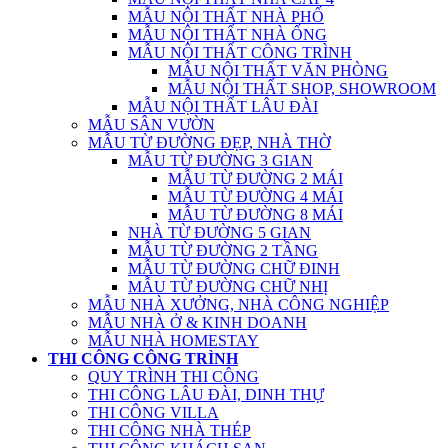
MẪU NỘI THẤT NHÀ PHỐ
MẪU NỘI THẤT NHÀ ỐNG
MẪU NỘI THẤT CÔNG TRÌNH
MẪU NỘI THẤT VĂN PHÒNG
MẪU NỘI THẤT SHOP, SHOWROOM
MẪU NỘI THẤT LÂU ĐÀI
MẪU SÂN VƯỜN
MẪU TỪ ĐƯỜNG ĐẸP, NHÀ THỜ
MẪU TỪ ĐƯỜNG 3 GIAN
MẪU TỪ ĐƯỜNG 2 MÁI
MẪU TỪ ĐƯỜNG 4 MÁI
MẪU TỪ ĐƯỜNG 8 MÁI
NHÀ TỪ ĐƯỜNG 5 GIAN
MẪU TỪ ĐƯỜNG 2 TẦNG
MẪU TỪ ĐƯỜNG CHỮ ĐINH
MẪU TỪ ĐƯỜNG CHỮ NHỊ
MẪU NHÀ XƯỞNG, NHÀ CÔNG NGHIỆP
MẪU NHÀ Ở & KINH DOANH
MẪU NHÀ HOMESTAY
THI CÔNG CÔNG TRÌNH
QUY TRÌNH THI CÔNG
THI CÔNG LÂU ĐÀI, DINH THỰ
THI CÔNG VILLA
THI CÔNG NHÀ THÉP