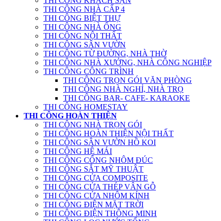
THI CÔNG KHÁCH SẠN
THI CÔNG NHÀ CẤP 4
THI CÔNG BIỆT THỰ
THI CÔNG NHÀ ỐNG
THI CÔNG NỘI THẤT
THI CÔNG SÂN VƯỜN
THI CÔNG TỪ ĐƯỜNG, NHÀ THỜ
THI CÔNG NHÀ XƯỞNG, NHÀ CÔNG NGHIỆP
THI CÔNG CÔNG TRÌNH
THI CÔNG TRỌN GÓI VĂN PHÒNG
THI CÔNG NHÀ NGHỈ, NHÀ TRỌ
THI CÔNG BAR- CAFE- KARAOKE
THI CÔNG HOMESTAY
THI CÔNG HOÀN THIỆN
THI CÔNG NHÀ TRỌN GÓI
THI CÔNG HOÀN THIỆN NỘI THẤT
THI CÔNG SÂN VƯỜN HỒ KOI
THI CÔNG HỆ MÁI
THI CÔNG CỔNG NHÔM ĐÚC
THI CÔNG SẮT MỸ THUẬT
THI CÔNG CỬA COMPOSITE
THI CÔNG CỬA THÉP VÂN GỖ
THI CÔNG CỬA NHÔM KÍNH
THI CÔNG ĐIỆN MẶT TRỜI
THI CÔNG ĐIỆN THÔNG MINH