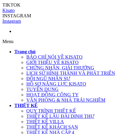
TIKTOK
Kisato
INSTAGRAM
Instagram
Menu
Trang chủ
BÁO CHÍ NÓI VỀ KISATO
GIỚI THIỆU VỀ KISATO
CHỨNG NHẬN, GIẢI THƯỞNG
LỊCH SỬ HÌNH THÀNH VÀ PHÁT TRIỂN
ĐỘI NGŨ NHÂN SỰ
HỒ SƠ NĂNG LỰC KISATO
TUYỂN DỤNG
HOẠT ĐỘNG CÔNG TY
VĂN PHÒNG & NHÀ TRẢI NGHIỆM
THIẾT KẾ
QUY TRÌNH THIẾT KẾ
THIẾT KẾ LÂU ĐÀI DINH THỰ
THIẾT KẾ VILLA
THIẾT KẾ KHÁCH SẠN
THIẾT KẾ NHÀ CẤP 4