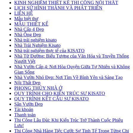
KINH NGHIỆM THIẾT KẾ THI CÔNG NỘI THẤT
LỊCH SỬ HÌNH THÀNH VÀ PHÁT TRIỂN
LIÊN HỆ
Mẫu biệt thự
MẪU THIẾT KẾ
Nhà Cấp 4 Đẹp
Nhà Ống Đẹp
Nhà trải nghiệm kisato
Nhà Trải Nghiệm Kisato
Nhà trải nghiệm thực tế của KISATO
Nhà Từ Đường: Biểu Tượng của Văn Hóa và Truyền Thống
Người Việt
Nhà Vườn Cấp 4: Nơi Hòa Quyện Giữa Tự Nhiên và Không
Gian Sống
Nhà Vườn Nhỏ Đẹp: Nơi Tìm Về Bình Yên và Sáng Tạo
Nội Thất Đẹp
PHONG THỦY NHÀ Ở
QUY TRÌNH CHO KIẾN TRÚC SƯ KISATO
QUY TRÌNH KẾT CẤU SƯ KISATO
Sân Vườn Đẹp
Tài khoản
Thanh toán
Thi Công Lâu Đài: Khi Kiến Trúc Trở Thành Cuộc Phiêu
Lưu!
Thi Công Nhà Hàng Tiệc Cưới: Sự Tinh Tế Trong Từng Chi