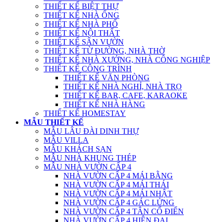
THIẾT KẾ BIỆT THỰ
THIẾT KẾ NHÀ ỐNG
THIẾT KẾ NHÀ PHỐ
THIẾT KẾ NỘI THẤT
THIẾT KẾ SÂN VƯỜN
THIẾT KẾ TỪ ĐƯỜNG, NHÀ THỜ
THIẾT KẾ NHÀ XƯỞNG, NHÀ CÔNG NGHIỆP
THIẾT KẾ CÔNG TRÌNH
THIẾT KẾ VĂN PHÒNG
THIẾT KẾ NHÀ NGHỈ, NHÀ TRỌ
THIẾT KẾ BAR, CAFE, KARAOKE
THIẾT KẾ NHÀ HÀNG
THIẾT KẾ HOMESTAY
MẪU THIẾT KẾ
MẪU LÂU ĐÀI DINH THỰ
MẪU VILLA
MẪU KHÁCH SẠN
MẪU NHÀ KHUNG THÉP
MẪU NHÀ VƯỜN CẤP 4
NHÀ VƯỜN CẤP 4 MÁI BẰNG
NHÀ VƯỜN CẤP 4 MÁI THÁI
NHÀ VƯỜN CẤP 4 MÁI NHẬT
NHÀ VƯỜN CẤP 4 GÁC LỬNG
NHÀ VƯỜN CẤP 4 TÂN CỔ ĐIỂN
NHÀ VƯỜN CẤP 4 HIỆN ĐẠI