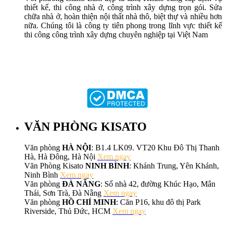
thiết kế, thi công nhà ở, công trình xây dựng trọn gói. Sửa
chữa nhà ở, hoàn thiện nội thất nhà thô, biệt thự và nhiều hơn
nữa. Chúng tôi là công ty tiên phong trong lĩnh vực thiết kế
thi công công trình xây dựng chuyên nghiệp tại Việt Nam
VĂN PHÒNG KISATO
Văn phòng
HÀ NỘI
: B1.4 LK09. VT20 Khu Đô Thị Thanh
Hà, Hà Đông, Hà Nội
Xem ngay
Văn Phòng Kisato
NINH BÌNH
: Khánh Trung, Yên Khánh,
Ninh Bình
Xem ngay
Văn phòng
ĐÀ NẴNG
: Số nhà 42, đường Khúc Hạo, Mân
Thái, Sơn Trà, Đà Nẵng
Xem ngay
Văn phòng
HỒ CHÍ MINH
: Căn P16, khu đô thị Park
Riverside, Thủ Đức, HCM
Xem ngay