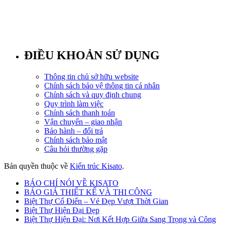
ĐIỀU KHOẢN SỬ DỤNG
Thông tin chủ sở hữu website
Chính sách bảo vệ thông tin cá nhân
Chính sách và quy định chung
Quy trình làm việc
Chính sách thanh toán
Vận chuyển – giao nhận
Bảo hành – đổi trả
Chính sách bảo mật
Câu hỏi thường gặp
Bản quyền thuộc về
Kiến trúc Kisato
.
BÁO CHÍ NÓI VỀ KISATO
BÁO GIÁ THIẾT KẾ VÀ THI CÔNG
Biệt Thự Cổ Điển – Vẻ Đẹp Vượt Thời Gian
Biệt Thự Hiện Đại Đẹp
Biệt Thự Hiện Đại: Nơi Kết Hợp Giữa Sang Trọng và Công