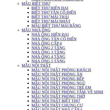
MẪU BIỆT THỰ
BIỆT THỰ HIỆN ĐẠI
BIỆT THỰ TÂN CỔ ĐIỂN
BIỆT THỰ MÁI THÁI
BIỆT THỰ MÁI NHẬT
MẪU BIỆT THỰ MÁI BẰNG
MẪU NHÀ ỐNG
NHÀ ỐNG HIỆN ĐẠI
NHÀ ỐNG TÂN CỔ ĐIỂN
NHÀ ỐNG CẤP 4
NHÀ ỐNG 2 TẦNG
NHÀ ỐNG 3 TẦNG
NHÀ ỐNG 4 TẦNG
NHÀ ỐNG 5 TẦNG
MẪU NỘI THẤT
MẪU NỘI THẤT PHÒNG KHÁCH
MẪU NỘI THẤT PHÒNG ĂN
MẪU NỘI THẤT PHÒNG BẾP
MẪU NỘI THẤT PHÒNG NGỦ
MẪU NỘI THẤT PHÒNG TRẺ EM
MẪU NỘI THẤT PHÒNG TẮM, VỆ SINH
MẪU NỘI THẤT PHÒNG THỜ
MẪU NỘI THẤT BIỆT THỰ
MẪU NỘI THẤT CHUNG CƯ
MẪU NỘI THẤT NHÀ CẤP 4