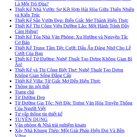
Là Một Trò Đùa?
Thiết Kế Nhà Vườn: Sự Kết Hợp Hài Hòa Giữa Thiên Nhiên
và Kiến Trúc
Thiết Kế Sân Vườn Đẹp: Biến Giấc Mơ Thành Hiện Thực
Thiết Kế Thi Công Viện Dưỡng Lão: Một Hành Trình Đầy
Cảm Hứng!
Thiết Kế Tòa Nhà Văn Phòng: Xu Hướng và Nguyên Tắc
Cơ Bản
Thiết Kế Trung Tâm Tiệc Cưới: Dấu Ấn Đáng Nhớ Cho Lễ
Cưới Của Bạn
Thiết Kế Từ Đường: Nghệ Thuật Tạo Dựng Không Gian Bí
Ẩn!
Thiết Kế và Thi Công Biệt Thự: Nghệ Thuật Tạo Dựng
Không Gian Sống Đẳng Cấp
Thiết Kế Villa: Từ Giấc Mơ Đến Hiện Thực
Thông tin nội thất
Trang chủ
Từ Đường Đẹp
Từ Đường Gia Tộc: Nét Đặc Trưng Văn Hóa Truyền Thống
Của Người Việt
Tư vấn thông tin thiết kế
TUYỂN DỤNG
Văn phòng & Nhà trải nghiệm kisato
Xây Nhà Khung Thép: Một Giải Pháp Hiện Đại Và Bền
Vững