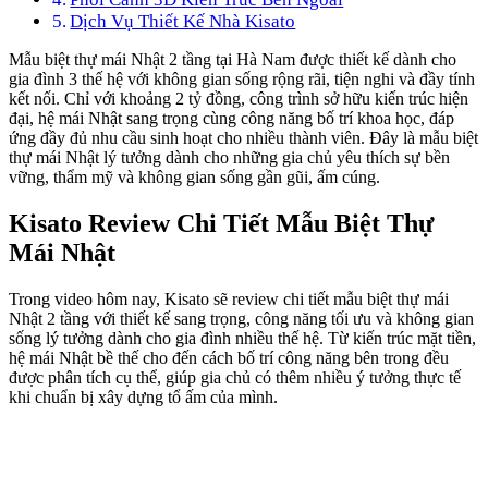
Dịch Vụ Thiết Kế Nhà Kisato
Mẫu biệt thự mái Nhật 2 tầng tại Hà Nam được thiết kế dành cho
gia đình 3 thế hệ với không gian sống rộng rãi, tiện nghi và đầy tính
kết nối. Chỉ với khoảng 2 tỷ đồng, công trình sở hữu kiến trúc hiện
đại, hệ mái Nhật sang trọng cùng công năng bố trí khoa học, đáp
ứng đầy đủ nhu cầu sinh hoạt cho nhiều thành viên. Đây là mẫu biệt
thự mái Nhật lý tưởng dành cho những gia chủ yêu thích sự bền
vững, thẩm mỹ và không gian sống gần gũi, ấm cúng.
Kisato Review Chi Tiết Mẫu Biệt Thự
Mái Nhật
Trong video hôm nay, Kisato sẽ review chi tiết mẫu biệt thự mái
Nhật 2 tầng với thiết kế sang trọng, công năng tối ưu và không gian
sống lý tưởng dành cho gia đình nhiều thế hệ. Từ kiến trúc mặt tiền,
hệ mái Nhật bề thế cho đến cách bố trí công năng bên trong đều
được phân tích cụ thể, giúp gia chủ có thêm nhiều ý tưởng thực tế
khi chuẩn bị xây dựng tổ ấm của mình.