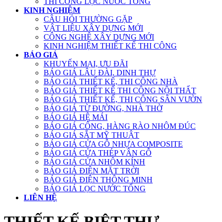
THI CÔNG LỌC NƯỚC TỔNG
KINH NGHIỆM
CÂU HỎI THƯỜNG GẶP
VẬT LIỆU XÂY DỰNG MỚI
CÔNG NGHỆ XÂY DỰNG MỚI
KINH NGHIỆM THIẾT KẾ THI CÔNG
BÁO GIÁ
KHUYẾN MẠI, ƯU ĐÃI
BÁO GIÁ LÂU ĐÀI, DINH THỰ
BÁO GIÁ THIẾT KẾ, THI CÔNG NHÀ
BÁO GIÁ THIẾT KẾ THI CÔNG NỘI THẤT
BÁO GIÁ THIẾT KẾ, THI CÔNG SÂN VƯỜN
BÁO GIÁ TỪ ĐƯỜNG, NHÀ THỜ
BÁO GIÁ HỆ MÁI
BÁO GIÁ CỔNG, HÀNG RÀO NHÔM ĐÚC
BÁO GIÁ SẮT MỸ THUẬT
BÁO GIÁ CỬA GỖ NHỰA COMPOSITE
BÁO GIÁ CỬA THÉP VÂN GỖ
BÁO GIÁ CỬA NHÔM KÍNH
BÁO GIÁ ĐIỆN MẶT TRỜI
BÁO GIÁ ĐIỆN THÔNG MINH
BÁO GIÁ LỌC NƯỚC TỔNG
LIÊN HỆ
THIẾT KẾ BIỆT THỰ