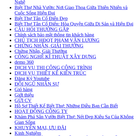
Nghệ
Biệt Thự Nhà Vườn: Nơi Giao Thoa Giữa Thiên Nhiên và
Cuộc Sống Hiện Đại
Biệt Thự Tân Cổ Điển Đẹp
Biệt Thự Tân Cổ Điển: Hòa Quyện Giữa Di Sản và Hiện Đại
CÂU HỎI THƯỜNG GẶP
Chính sách bảo mật thông tin khách hàng
CHỦ TỊCH HĐQT PHẠM VĂN LƯƠNG
CHỨNG NHẬN, GIẢI THƯỞNG
Chứng Nhận, Giải Thưởng
CÔNG NGHỆ KĨ THUẬT XÂY DỰNG
demo 360
DỊCH VỤ THI CÔNG CÔNG TRÌNH
DỊCH VỤ THIẾT KẾ KIẾN TRÚC
Đăng Ký Youtube
ĐỘI NGŨ NHÂN SỰ
Giỏ hàng
Giới thiệu
GỬI CV
Hồ Sơ Thiết Kế Biệt Thự: Những Điều Bạn Cần Biết
HOẠT ĐỘNG CÔNG TY
Khám Phá Sân Vườn Biệt Thự: Nét Đẹp Kiêu Sa Của Không
Gian Sống
KHUYẾN MẠI, ƯU ĐÃI
Kinh Nghiệm